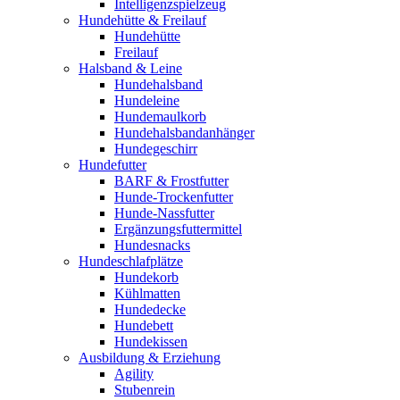
Intelligenzspielzeug
Hundehütte & Freilauf
Hundehütte
Freilauf
Halsband & Leine
Hundehalsband
Hundeleine
Hundemaulkorb
Hundehalsbandanhänger
Hundegeschirr
Hundefutter
BARF & Frostfutter
Hunde-Trockenfutter
Hunde-Nassfutter
Ergänzungsfuttermittel
Hundesnacks
Hundeschlafplätze
Hundekorb
Kühlmatten
Hundedecke
Hundebett
Hundekissen
Ausbildung & Erziehung
Agility
Stubenrein