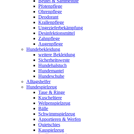
Beutel & Sammeltüte
Pfotenpflege
Ohrenpflege
Deodorant
Krallenpflege
Ungezieferbekämpfung
Desinfektionsmittel
Zahnpflege
Augenpflege
Hundebekleidung
weitere Bekleidung
Sicherheitsweste
Hundehalstuch
Hundemantel
Hundeschuhe
Alltagshelfer
Hundespielzeug
Taue & Ringe
Kuscheltiere
Welpenspielzeug
Bälle
Schwimmspielzeug
Apportieren & Werfen
Quietschies
Kauspielzeug