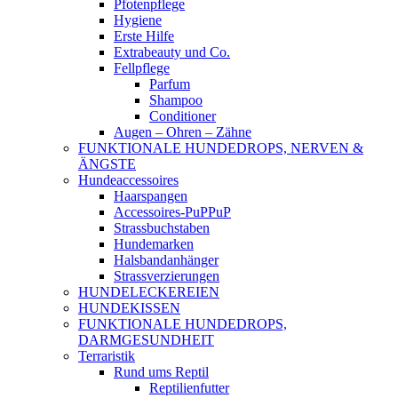
Pfotenpflege
Hygiene
Erste Hilfe
Extrabeauty und Co.
Fellpflege
Parfum
Shampoo
Conditioner
Augen – Ohren – Zähne
FUNKTIONALE HUNDEDROPS, NERVEN &
ÄNGSTE
Hundeaccessoires
Haarspangen
Accessoires-PuPPuP
Strassbuchstaben
Hundemarken
Halsbandanhänger
Strassverzierungen
HUNDELECKEREIEN
HUNDEKISSEN
FUNKTIONALE HUNDEDROPS,
DARMGESUNDHEIT
Terraristik
Rund ums Reptil
Reptilienfutter