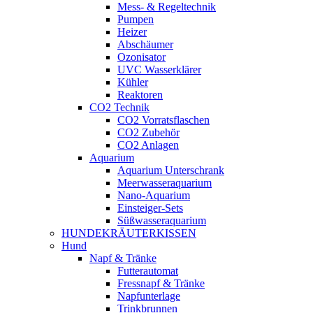
Mess- & Regeltechnik
Pumpen
Heizer
Abschäumer
Ozonisator
UVC Wasserklärer
Kühler
Reaktoren
CO2 Technik
CO2 Vorratsflaschen
CO2 Zubehör
CO2 Anlagen
Aquarium
Aquarium Unterschrank
Meerwasseraquarium
Nano-Aquarium
Einsteiger-Sets
Süßwasseraquarium
HUNDEKRÄUTERKISSEN
Hund
Napf & Tränke
Futterautomat
Fressnapf & Tränke
Napfunterlage
Trinkbrunnen