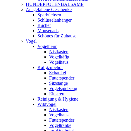
HUNDEPFOTENBALSAME
Ausgefallene Geschenke
Sparbüchsen
Schlüsselanhänger
Bücher
Mousepads
Schönes für Zuhause
Vogel
Vogelheim
Nistkasten
Vogelkäfig
Vogelhaus
Käfigzubehör
Schaukel
Futterspender
Sitzstange
Vogelspielzeug
Einstreu
Reinigung & Hygiene
Wildvogel
Nistkasten
Vogelhaus
Futterspender
Vogeltränke
Insektenhotels