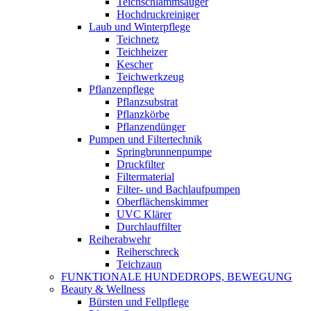
Teichschlammsauger
Hochdruckreiniger
Laub und Winterpflege
Teichnetz
Teichheizer
Kescher
Teichwerkzeug
Pflanzenpflege
Pflanzsubstrat
Pflanzkörbe
Pflanzendünger
Pumpen und Filtertechnik
Springbrunnenpumpe
Druckfilter
Filtermaterial
Filter- und Bachlaufpumpen
Oberflächenskimmer
UVC Klärer
Durchlauffilter
Reiherabwehr
Reiherschreck
Teichzaun
FUNKTIONALE HUNDEDROPS, BEWEGUNG
Beauty & Wellness
Bürsten und Fellpflege