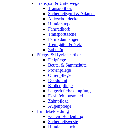
Transport & Unterwegs
Transportbox
Sicherheitsgurt & Adapter
Autoschondecke
Hunderampe
Fahrradkorb
Transporttasche
Fahrradanhänger
Trenngitter & Netz
Zubehör
Pflege- & Hygieneartikel
Fellpflege
Beutel & Sammeltüte
Pfotenpflege
Ohrenpflege
Deodorant
Krallenpflege
Ungezieferbekämpfung
Desinfektionsmittel
Zahnpflege
Augenpflege
Hundebekleidung
weitere Bekleidung
Sicherheitsweste
Hundehalstuch