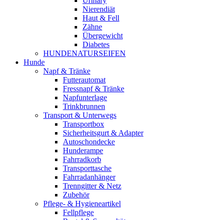
Urinary
Nierendiät
Haut & Fell
Zähne
Übergewicht
Diabetes
HUNDENATURSEIFEN
Hunde
Napf & Tränke
Futterautomat
Fressnapf & Tränke
Napfunterlage
Trinkbrunnen
Transport & Unterwegs
Transportbox
Sicherheitsgurt & Adapter
Autoschondecke
Hunderampe
Fahrradkorb
Transporttasche
Fahrradanhänger
Trenngitter & Netz
Zubehör
Pflege- & Hygieneartikel
Fellpflege