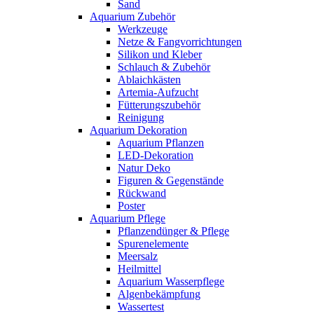
Sand
Aquarium Zubehör
Werkzeuge
Netze & Fangvorrichtungen
Silikon und Kleber
Schlauch & Zubehör
Ablaichkästen
Artemia-Aufzucht
Fütterungszubehör
Reinigung
Aquarium Dekoration
Aquarium Pflanzen
LED-Dekoration
Natur Deko
Figuren & Gegenstände
Rückwand
Poster
Aquarium Pflege
Pflanzendünger & Pflege
Spurenelemente
Meersalz
Heilmittel
Aquarium Wasserpflege
Algenbekämpfung
Wassertest