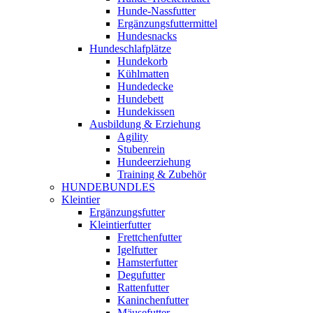
Hunde-Nassfutter
Ergänzungsfuttermittel
Hundesnacks
Hundeschlafplätze
Hundekorb
Kühlmatten
Hundedecke
Hundebett
Hundekissen
Ausbildung & Erziehung
Agility
Stubenrein
Hundeerziehung
Training & Zubehör
HUNDEBUNDLES
Kleintier
Ergänzungsfutter
Kleintierfutter
Frettchenfutter
Igelfutter
Hamsterfutter
Degufutter
Rattenfutter
Kaninchenfutter
Mäusefutter