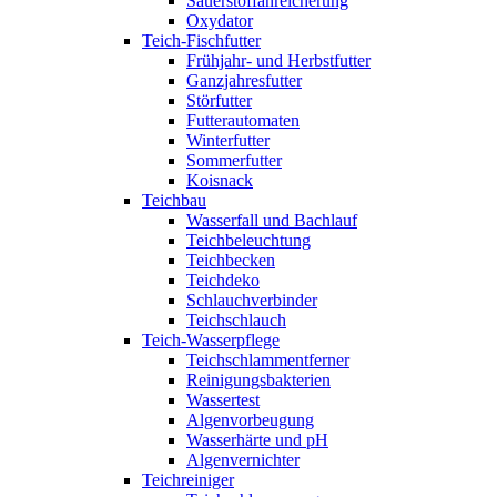
Sauerstoffanreicherung
Oxydator
Teich-Fischfutter
Frühjahr- und Herbstfutter
Ganzjahresfutter
Störfutter
Futterautomaten
Winterfutter
Sommerfutter
Koisnack
Teichbau
Wasserfall und Bachlauf
Teichbeleuchtung
Teichbecken
Teichdeko
Schlauchverbinder
Teichschlauch
Teich-Wasserpflege
Teichschlammentferner
Reinigungsbakterien
Wassertest
Algenvorbeugung
Wasserhärte und pH
Algenvernichter
Teichreiniger