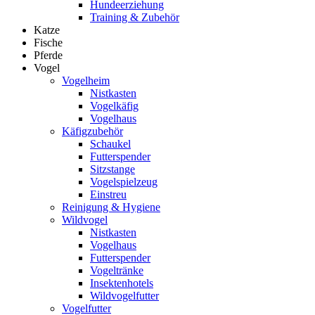
Hundeerziehung
Training & Zubehör
Katze
Fische
Pferde
Vogel
Vogelheim
Nistkasten
Vogelkäfig
Vogelhaus
Käfigzubehör
Schaukel
Futterspender
Sitzstange
Vogelspielzeug
Einstreu
Reinigung & Hygiene
Wildvogel
Nistkasten
Vogelhaus
Futterspender
Vogeltränke
Insektenhotels
Wildvogelfutter
Vogelfutter