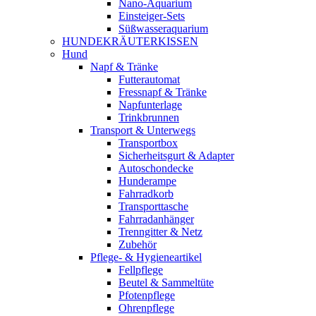
Nano-Aquarium
Einsteiger-Sets
Süßwasseraquarium
HUNDEKRÄUTERKISSEN
Hund
Napf & Tränke
Futterautomat
Fressnapf & Tränke
Napfunterlage
Trinkbrunnen
Transport & Unterwegs
Transportbox
Sicherheitsgurt & Adapter
Autoschondecke
Hunderampe
Fahrradkorb
Transporttasche
Fahrradanhänger
Trenngitter & Netz
Zubehör
Pflege- & Hygieneartikel
Fellpflege
Beutel & Sammeltüte
Pfotenpflege
Ohrenpflege