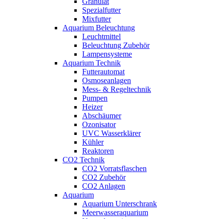
Granulat
Spezialfutter
Mixfutter
Aquarium Beleuchtung
Leuchtmittel
Beleuchtung Zubehör
Lampensysteme
Aquarium Technik
Futterautomat
Osmoseanlagen
Mess- & Regeltechnik
Pumpen
Heizer
Abschäumer
Ozonisator
UVC Wasserklärer
Kühler
Reaktoren
CO2 Technik
CO2 Vorratsflaschen
CO2 Zubehör
CO2 Anlagen
Aquarium
Aquarium Unterschrank
Meerwasseraquarium