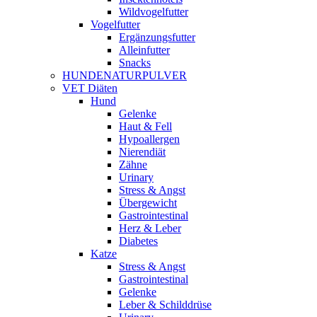
Wildvogelfutter
Vogelfutter
Ergänzungsfutter
Alleinfutter
Snacks
HUNDENATURPULVER
VET Diäten
Hund
Gelenke
Haut & Fell
Hypoallergen
Nierendiät
Zähne
Urinary
Stress & Angst
Übergewicht
Gastrointestinal
Herz & Leber
Diabetes
Katze
Stress & Angst
Gastrointestinal
Gelenke
Leber & Schilddrüse