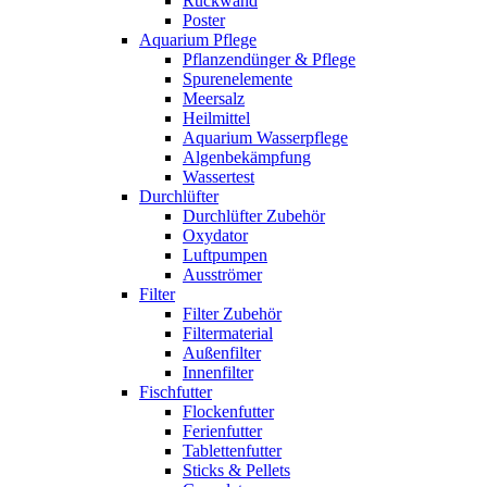
Rückwand
Poster
Aquarium Pflege
Pflanzendünger & Pflege
Spurenelemente
Meersalz
Heilmittel
Aquarium Wasserpflege
Algenbekämpfung
Wassertest
Durchlüfter
Durchlüfter Zubehör
Oxydator
Luftpumpen
Ausströmer
Filter
Filter Zubehör
Filtermaterial
Außenfilter
Innenfilter
Fischfutter
Flockenfutter
Ferienfutter
Tablettenfutter
Sticks & Pellets