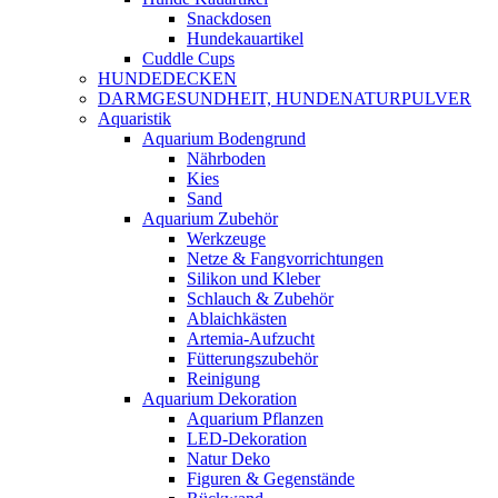
Snackdosen
Hundekauartikel
Cuddle Cups
HUNDEDECKEN
DARMGESUNDHEIT, HUNDENATURPULVER
Aquaristik
Aquarium Bodengrund
Nährboden
Kies
Sand
Aquarium Zubehör
Werkzeuge
Netze & Fangvorrichtungen
Silikon und Kleber
Schlauch & Zubehör
Ablaichkästen
Artemia-Aufzucht
Fütterungszubehör
Reinigung
Aquarium Dekoration
Aquarium Pflanzen
LED-Dekoration
Natur Deko
Figuren & Gegenstände