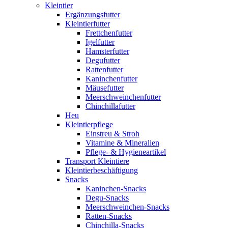
Kleintier
Ergänzungsfutter
Kleintierfutter
Frettchenfutter
Igelfutter
Hamsterfutter
Degufutter
Rattenfutter
Kaninchenfutter
Mäusefutter
Meerschweinchenfutter
Chinchillafutter
Heu
Kleintierpflege
Einstreu & Stroh
Vitamine & Mineralien
Pflege- & Hygieneartikel
Transport Kleintiere
Kleintierbeschäftigung
Snacks
Kaninchen-Snacks
Degu-Snacks
Meerschweinchen-Snacks
Ratten-Snacks
Chinchilla-Snacks