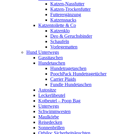
Katzen-Nassfutter
Katzen-Trockenfutter
Futterergänzung
Katzensnacks
Katzentoilette & Co
Katzenklo
Deo & Geruchsbinder
Schaufeln
Vorlegematten
Hund Unterwegs
Gassitaschen
Hundetaschen
Hundetragetaschen
PoochPack Hundetragetücher
Carrier Plaids
Fundle Hundetaschen
Autositze
Leckerlibeutel
Kotbeutel – Poop Bag
Unterwegs
Schwimmwesten
Maulkörbe
Reisedecken
Sonnenbrillen
Orbiloc Sicherheitsleuchten