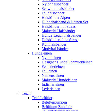
Nylonhalsbänder
Schwimmhalsbänder
Fellhalsbänder
Halsbänder Alpen
Hundehalsband & Leinen Set
Halsbänder mit Strass
Malucchi Halsbänder
Hunde-Leuchthalsbänder
Halsbänder ohne Strass
Kühlhalsbänder
Motivhalsbänder
Hundeleinen
Nylonleinen
Designer Hunde Schmuckleinen
Fettlederleinen
Fellleinen
Namensleinen
Malucchi Hundeleinen
Indianerleinen
Lederleinen
Teich
Teichbelüfter
Belüfterpumpen
Belüftung Zubehör