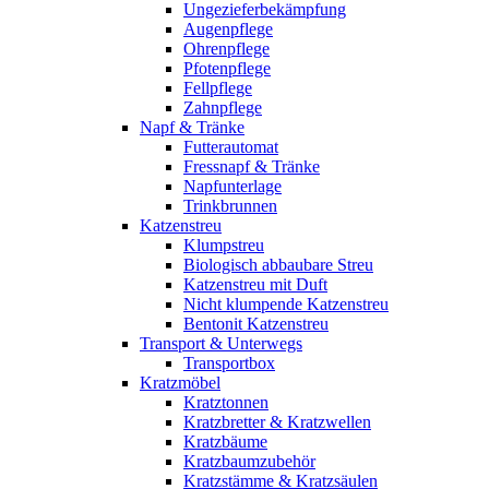
Ungezieferbekämpfung
Augenpflege
Ohrenpflege
Pfotenpflege
Fellpflege
Zahnpflege
Napf & Tränke
Futterautomat
Fressnapf & Tränke
Napfunterlage
Trinkbrunnen
Katzenstreu
Klumpstreu
Biologisch abbaubare Streu
Katzenstreu mit Duft
Nicht klumpende Katzenstreu
Bentonit Katzenstreu
Transport & Unterwegs
Transportbox
Kratzmöbel
Kratztonnen
Kratzbretter & Kratzwellen
Kratzbäume
Kratzbaumzubehör
Kratzstämme & Kratzsäulen