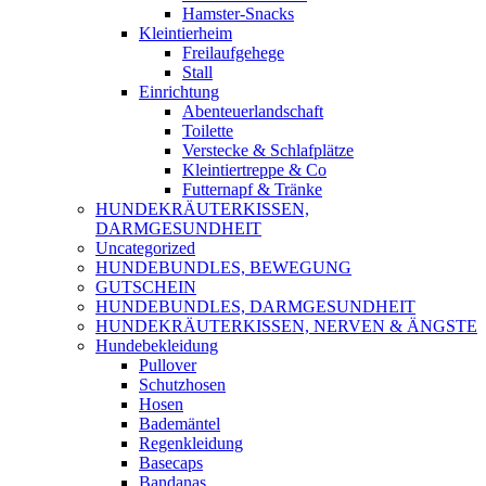
Hamster-Snacks
Kleintierheim
Freilaufgehege
Stall
Einrichtung
Abenteuerlandschaft
Toilette
Verstecke & Schlafplätze
Kleintiertreppe & Co
Futternapf & Tränke
HUNDEKRÄUTERKISSEN,
DARMGESUNDHEIT
Uncategorized
HUNDEBUNDLES, BEWEGUNG
GUTSCHEIN
HUNDEBUNDLES, DARMGESUNDHEIT
HUNDEKRÄUTERKISSEN, NERVEN & ÄNGSTE
Hundebekleidung
Pullover
Schutzhosen
Hosen
Bademäntel
Regenkleidung
Basecaps
Bandanas