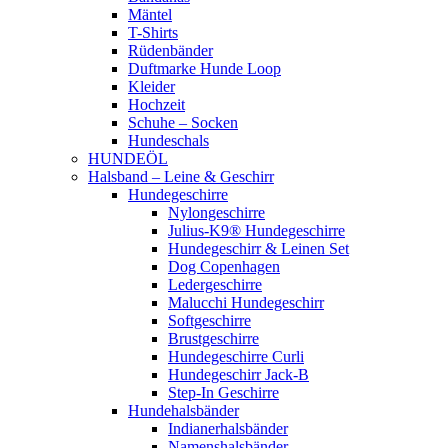
Mäntel
T-Shirts
Rüdenbänder
Duftmarke Hunde Loop
Kleider
Hochzeit
Schuhe – Socken
Hundeschals
HUNDEÖL
Halsband – Leine & Geschirr
Hundegeschirre
Nylongeschirre
Julius-K9® Hundegeschirre
Hundegeschirr & Leinen Set
Dog Copenhagen
Ledergeschirre
Malucchi Hundegeschirr
Softgeschirre
Brustgeschirre
Hundegeschirre Curli
Hundegeschirr Jack-B
Step-In Geschirre
Hundehalsbänder
Indianerhalsbänder
Namenshalsbänder