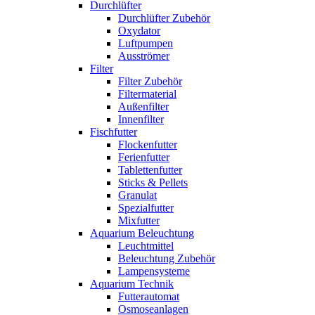
Durchlüfter
Durchlüfter Zubehör
Oxydator
Luftpumpen
Ausströmer
Filter
Filter Zubehör
Filtermaterial
Außenfilter
Innenfilter
Fischfutter
Flockenfutter
Ferienfutter
Tablettenfutter
Sticks & Pellets
Granulat
Spezialfutter
Mixfutter
Aquarium Beleuchtung
Leuchtmittel
Beleuchtung Zubehör
Lampensysteme
Aquarium Technik
Futterautomat
Osmoseanlagen