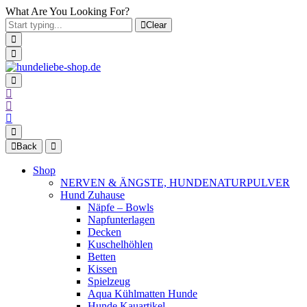
What Are You Looking For?
Clear
Back
Shop
NERVEN & ÄNGSTE, HUNDENATURPULVER
Hund Zuhause
Näpfe – Bowls
Napfunterlagen
Decken
Kuschelhöhlen
Betten
Kissen
Spielzeug
Aqua Kühlmatten Hunde
Hunde Kauartikel