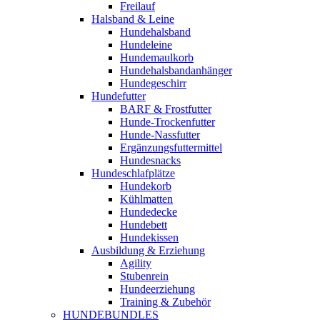
Freilauf
Halsband & Leine
Hundehalsband
Hundeleine
Hundemaulkorb
Hundehalsbandanhänger
Hundegeschirr
Hundefutter
BARF & Frostfutter
Hunde-Trockenfutter
Hunde-Nassfutter
Ergänzungsfuttermittel
Hundesnacks
Hundeschlafplätze
Hundekorb
Kühlmatten
Hundedecke
Hundebett
Hundekissen
Ausbildung & Erziehung
Agility
Stubenrein
Hundeerziehung
Training & Zubehör
HUNDEBUNDLES