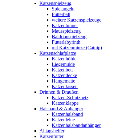
Katzenspielzeug
Spielangeln
Futterball
weitere Katzenspielzeuge
Katzentunnel
Mausspielzeug
Baldrianspielzeug
Futterlabyrinth
mit Katzenminze (Catnip)
Katzenschlafplätze
Katzenhöhle
Liegemulde
Katzenbett
Katzendecke
Hängematte
Katzenkissen
Drinnen & Draußen
Katzen-Schutznetz
Katzenklappe
Halsband & Anhänger
Katzenhalsband
Katzenleine
Katzenhalsbandanhänger
Alltagshelfer
Katzenfutter