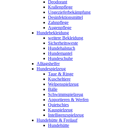
Deodorant
Krallenpflege
Ungezieferbekämpfung
Desinfektionsmittel
Zahnpflege
Augenpflege
Hundebekleidung
weitere Bekleidung
Sicherheitsweste
Hundehalstuch
Hundemantel
Hundeschuhe
Alltagshelfer
Hundespielzeug
Taue & Ringe
Kuscheltiere
Welpenspielzeug
Bälle
Schwimmspielzeug
Apportieren & Werfen
Quietschies
Kauspielzeug
Intelligenzspielzeug
Hundehütte & Freilauf
Hundehütte