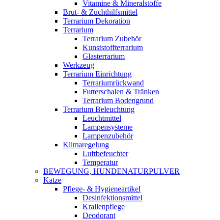
Vitamine & Mineralstoffe
Brut- & Zuchthilfsmittel
Terrarium Dekoration
Terrarium
Terrarium Zubehör
Kunststoffterrarium
Glasterrarium
Werkzeug
Terrarium Einrichtung
Terrariumrückwand
Futterschalen & Tränken
Terrarium Bodengrund
Terrarium Beleuchtung
Leuchtmittel
Lampensysteme
Lampenzubehör
Klimaregelung
Luftbefeuchter
Temperatur
BEWEGUNG, HUNDENATURPULVER
Katze
Pflege- & Hygieneartikel
Desinfektionsmittel
Krallenpflege
Deodorant