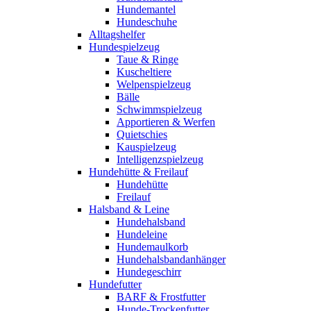
Hundemantel
Hundeschuhe
Alltagshelfer
Hundespielzeug
Taue & Ringe
Kuscheltiere
Welpenspielzeug
Bälle
Schwimmspielzeug
Apportieren & Werfen
Quietschies
Kauspielzeug
Intelligenzspielzeug
Hundehütte & Freilauf
Hundehütte
Freilauf
Halsband & Leine
Hundehalsband
Hundeleine
Hundemaulkorb
Hundehalsbandanhänger
Hundegeschirr
Hundefutter
BARF & Frostfutter
Hunde-Trockenfutter