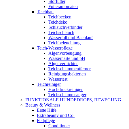
Störfutter
Futterautomaten
Teichbau
Teichbecken
Teichdeko
Schlauchverbinder
Teichschlauch
Wasserfall und Bachlauf
Teichbeleuchtung
Teich-Wasserpflege
Algenvorbeugung
Wasserhärte und pH
Algenvernichter
Teichschlammentferner
Reinigungsbakterien
Wassertest
Teichreiniger
Hochdruckreiniger
Teichschlammsauger
FUNKTIONALE HUNDEDROPS, BEWEGUNG
Beauty & Wellness
Erste Hilfe
Extrabeauty und Co.
Fellpflege
Conditioner