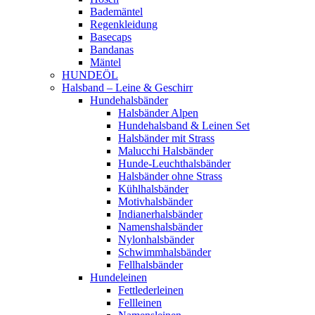
Bademäntel
Regenkleidung
Basecaps
Bandanas
Mäntel
HUNDEÖL
Halsband – Leine & Geschirr
Hundehalsbänder
Halsbänder Alpen
Hundehalsband & Leinen Set
Halsbänder mit Strass
Malucchi Halsbänder
Hunde-Leuchthalsbänder
Halsbänder ohne Strass
Kühlhalsbänder
Motivhalsbänder
Indianerhalsbänder
Namenshalsbänder
Nylonhalsbänder
Schwimmhalsbänder
Fellhalsbänder
Hundeleinen
Fettlederleinen
Fellleinen