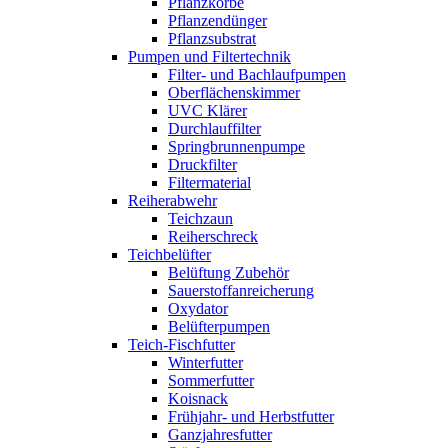
Pflanzkörbe
Pflanzendünger
Pflanzsubstrat
Pumpen und Filtertechnik
Filter- und Bachlaufpumpen
Oberflächenskimmer
UVC Klärer
Durchlauffilter
Springbrunnenpumpe
Druckfilter
Filtermaterial
Reiherabwehr
Teichzaun
Reiherschreck
Teichbelüfter
Belüftung Zubehör
Sauerstoffanreicherung
Oxydator
Belüfterpumpen
Teich-Fischfutter
Winterfutter
Sommerfutter
Koisnack
Frühjahr- und Herbstfutter
Ganzjahresfutter