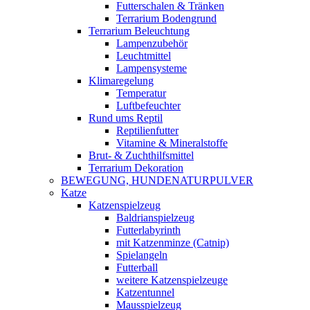
Futterschalen & Tränken
Terrarium Bodengrund
Terrarium Beleuchtung
Lampenzubehör
Leuchtmittel
Lampensysteme
Klimaregelung
Temperatur
Luftbefeuchter
Rund ums Reptil
Reptilienfutter
Vitamine & Mineralstoffe
Brut- & Zuchthilfsmittel
Terrarium Dekoration
BEWEGUNG, HUNDENATURPULVER
Katze
Katzenspielzeug
Baldrianspielzeug
Futterlabyrinth
mit Katzenminze (Catnip)
Spielangeln
Futterball
weitere Katzenspielzeuge
Katzentunnel
Mausspielzeug