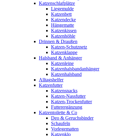
Katzenschlafplätze
Liegemulde
Katzenbett
Katzendecke
Hängematte
Katzenkissen
Katzenhöhle
Drinnen & Draußen
Katzen-Schutznetz
Katzenklappe
Halsband & Anhänger
Katzenleine
Katzenhalsbandanhänger
Katzenhalsband
Alltagshelfer
Katzenfutter
Katzensnacks
Katzen-Nassfutter
Katzen-Trockenfutter
Futterergänzung
Katzentoilette & Co
Deo & Geruchsbinder
Schaufeln
Vorlegematten
Katzenklo