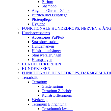
Parfum
Shampoo
Augen – Ohren – Zähne
Bürsten und Fellpflege
Pfotenpflege
Hygiene
FUNKTIONALE HUNDEDROPS, NERVEN & ÄNG
Hundeaccessoires
Accessoires-PuPPuP
Strassbuchstaben
Hundemarken
Halsbandanhänger
Strassverzierungen
Haarspangen
HUNDELECKEREIEN
HUNDEKISSEN
FUNKTIONALE HUNDEDROPS, DARMGESUND
Terraristik
Terrarium
Glasterrarium
Terrarium Zubehör
Kunststoffterrarium
Werkzeug
Terrarium Einrichtung
Terrariumrückwand