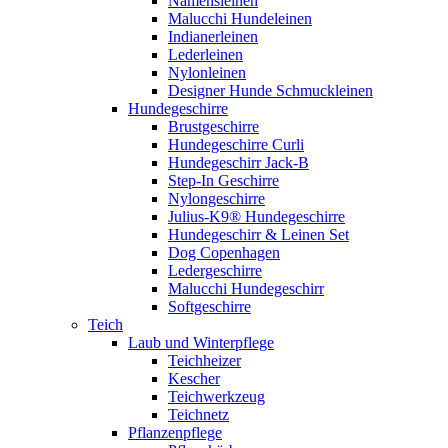
Namensleinen
Malucchi Hundeleinen
Indianerleinen
Lederleinen
Nylonleinen
Designer Hunde Schmuckleinen
Hundegeschirre
Brustgeschirre
Hundegeschirre Curli
Hundegeschirr Jack-B
Step-In Geschirre
Nylongeschirre
Julius-K9® Hundegeschirre
Hundegeschirr & Leinen Set
Dog Copenhagen
Ledergeschirre
Malucchi Hundegeschirr
Softgeschirre
Teich
Laub und Winterpflege
Teichheizer
Kescher
Teichwerkzeug
Teichnetz
Pflanzenpflege