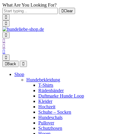
What Are You Looking For?
Clear
Back
Shop
Hundebekleidung
T-Shirts
Rüdenbänder
Duftmarke Hunde Loop
Kleider
Hochzeit
Schuhe – Socken
Hundeschals
Pullover
Schutzhosen
Hosen