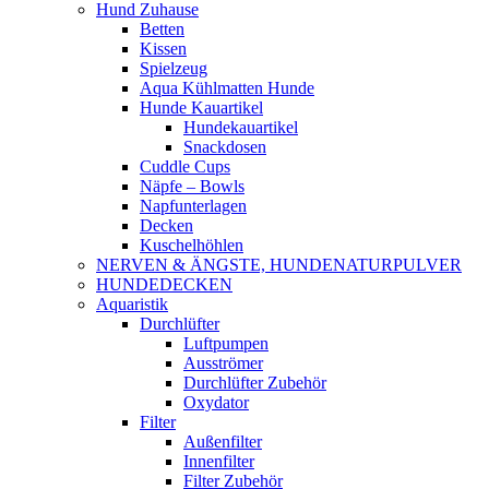
Hund Zuhause
Betten
Kissen
Spielzeug
Aqua Kühlmatten Hunde
Hunde Kauartikel
Hundekauartikel
Snackdosen
Cuddle Cups
Näpfe – Bowls
Napfunterlagen
Decken
Kuschelhöhlen
NERVEN & ÄNGSTE, HUNDENATURPULVER
HUNDEDECKEN
Aquaristik
Durchlüfter
Luftpumpen
Ausströmer
Durchlüfter Zubehör
Oxydator
Filter
Außenfilter
Innenfilter
Filter Zubehör