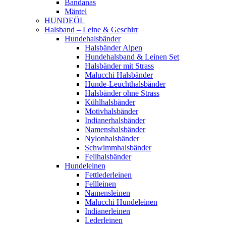
Bandanas
Mäntel
HUNDEÖL
Halsband – Leine & Geschirr
Hundehalsbänder
Halsbänder Alpen
Hundehalsband & Leinen Set
Halsbänder mit Strass
Malucchi Halsbänder
Hunde-Leuchthalsbänder
Halsbänder ohne Strass
Kühlhalsbänder
Motivhalsbänder
Indianerhalsbänder
Namenshalsbänder
Nylonhalsbänder
Schwimmhalsbänder
Fellhalsbänder
Hundeleinen
Fettlederleinen
Fellleinen
Namensleinen
Malucchi Hundeleinen
Indianerleinen
Lederleinen