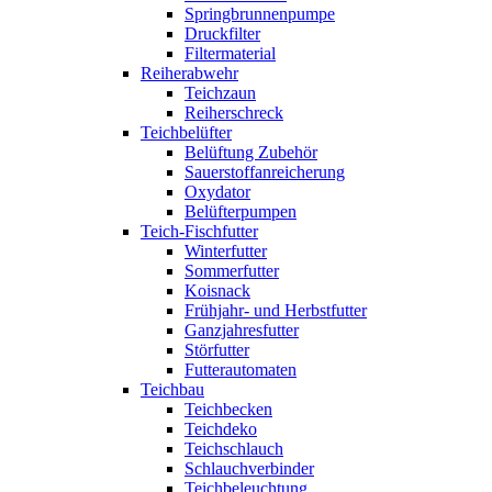
Springbrunnenpumpe
Druckfilter
Filtermaterial
Reiherabwehr
Teichzaun
Reiherschreck
Teichbelüfter
Belüftung Zubehör
Sauerstoffanreicherung
Oxydator
Belüfterpumpen
Teich-Fischfutter
Winterfutter
Sommerfutter
Koisnack
Frühjahr- und Herbstfutter
Ganzjahresfutter
Störfutter
Futterautomaten
Teichbau
Teichbecken
Teichdeko
Teichschlauch
Schlauchverbinder
Teichbeleuchtung