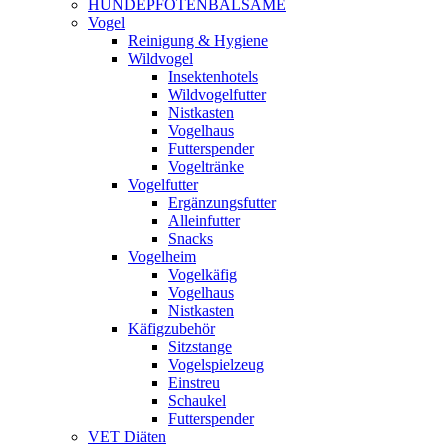
HUNDEPFOTENBALSAME
Vogel
Reinigung & Hygiene
Wildvogel
Insektenhotels
Wildvogelfutter
Nistkasten
Vogelhaus
Futterspender
Vogeltränke
Vogelfutter
Ergänzungsfutter
Alleinfutter
Snacks
Vogelheim
Vogelkäfig
Vogelhaus
Nistkasten
Käfigzubehör
Sitzstange
Vogelspielzeug
Einstreu
Schaukel
Futterspender
VET Diäten