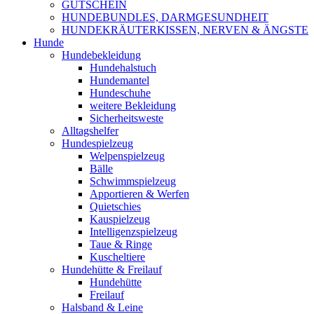
GUTSCHEIN
HUNDEBUNDLES, DARMGESUNDHEIT
HUNDEKRÄUTERKISSEN, NERVEN & ÄNGSTE
Hunde
Hundebekleidung
Hundehalstuch
Hundemantel
Hundeschuhe
weitere Bekleidung
Sicherheitsweste
Alltagshelfer
Hundespielzeug
Welpenspielzeug
Bälle
Schwimmspielzeug
Apportieren & Werfen
Quietschies
Kauspielzeug
Intelligenzspielzeug
Taue & Ringe
Kuscheltiere
Hundehütte & Freilauf
Hundehütte
Freilauf
Halsband & Leine