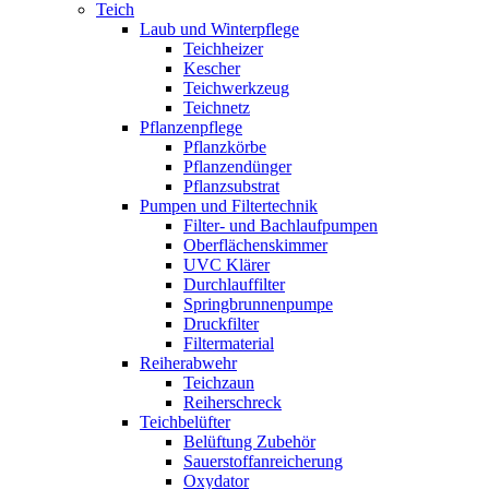
Teich
Laub und Winterpflege
Teichheizer
Kescher
Teichwerkzeug
Teichnetz
Pflanzenpflege
Pflanzkörbe
Pflanzendünger
Pflanzsubstrat
Pumpen und Filtertechnik
Filter- und Bachlaufpumpen
Oberflächenskimmer
UVC Klärer
Durchlauffilter
Springbrunnenpumpe
Druckfilter
Filtermaterial
Reiherabwehr
Teichzaun
Reiherschreck
Teichbelüfter
Belüftung Zubehör
Sauerstoffanreicherung
Oxydator