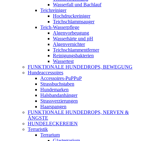
Wasserfall und Bachlauf
Teichreiniger
Hochdruckreiniger
Teichschlammsauger
Teich-Wasserpflege
Algenvorbeugung
Wasserhärte und pH
Algenvernichter
Teichschlammentferner
Reinigungsbakterien
Wassertest
FUNKTIONALE HUNDEDROPS, BEWEGUNG
Hundeaccessoires
Accessoires-PuPPuP
Strassbuchstaben
Hundemarken
Halsbandanhänger
Strassverzierungen
Haarspangen
FUNKTIONALE HUNDEDROPS, NERVEN &
ÄNGSTE
HUNDELECKEREIEN
Terraristik
Terrarium
Glasterrarium