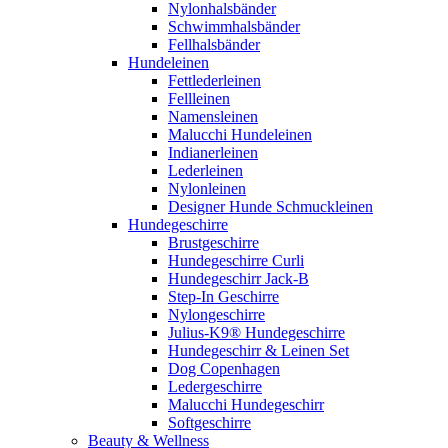
Nylonhalsbänder
Schwimmhalsbänder
Fellhalsbänder
Hundeleinen
Fettlederleinen
Fellleinen
Namensleinen
Malucchi Hundeleinen
Indianerleinen
Lederleinen
Nylonleinen
Designer Hunde Schmuckleinen
Hundegeschirre
Brustgeschirre
Hundegeschirre Curli
Hundegeschirr Jack-B
Step-In Geschirre
Nylongeschirre
Julius-K9® Hundegeschirre
Hundegeschirr & Leinen Set
Dog Copenhagen
Ledergeschirre
Malucchi Hundegeschirr
Softgeschirre
Beauty & Wellness