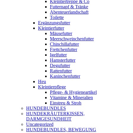
Kleintiertreppe & Co
Futternapf & Tränke
Abenteuerlandschaft
Toilette
Ergänzungsfutter
Kleintierfutter
Mäusefutter
Meerschweinchenfutter
Chinchillafutter
Frettchenfutter
Igelfutter
Hamsterfutter
Degufutter
Rattenfutter
Kaninchenfutter
Heu
Kleintierpflege
Pflege- & Hygieneartikel
Vitamine & Mineralien
Einstreu & Stroh
HUNDEBUNDLES
HUNDEKRÄUTERKISSEN,
DARMGESUNDHEIT
Uncategorized
HUNDEBUNDLES, BEWEGUNG