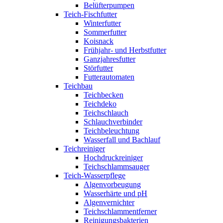
Belüfterpumpen
Teich-Fischfutter
Winterfutter
Sommerfutter
Koisnack
Frühjahr- und Herbstfutter
Ganzjahresfutter
Störfutter
Futterautomaten
Teichbau
Teichbecken
Teichdeko
Teichschlauch
Schlauchverbinder
Teichbeleuchtung
Wasserfall und Bachlauf
Teichreiniger
Hochdruckreiniger
Teichschlammsauger
Teich-Wasserpflege
Algenvorbeugung
Wasserhärte und pH
Algenvernichter
Teichschlammentferner
Reinigungsbakterien