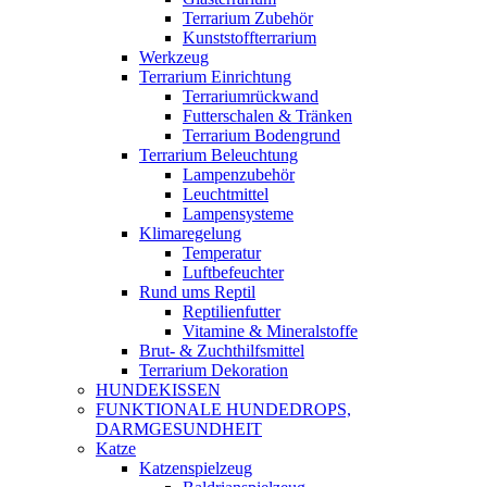
Terrarium Zubehör
Kunststoffterrarium
Werkzeug
Terrarium Einrichtung
Terrariumrückwand
Futterschalen & Tränken
Terrarium Bodengrund
Terrarium Beleuchtung
Lampenzubehör
Leuchtmittel
Lampensysteme
Klimaregelung
Temperatur
Luftbefeuchter
Rund ums Reptil
Reptilienfutter
Vitamine & Mineralstoffe
Brut- & Zuchthilfsmittel
Terrarium Dekoration
HUNDEKISSEN
FUNKTIONALE HUNDEDROPS,
DARMGESUNDHEIT
Katze
Katzenspielzeug