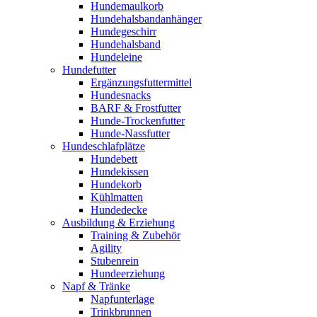
Hundemaulkorb
Hundehalsbandanhänger
Hundegeschirr
Hundehalsband
Hundeleine
Hundefutter
Ergänzungsfuttermittel
Hundesnacks
BARF & Frostfutter
Hunde-Trockenfutter
Hunde-Nassfutter
Hundeschlafplätze
Hundebett
Hundekissen
Hundekorb
Kühlmatten
Hundedecke
Ausbildung & Erziehung
Training & Zubehör
Agility
Stubenrein
Hundeerziehung
Napf & Tränke
Napfunterlage
Trinkbrunnen