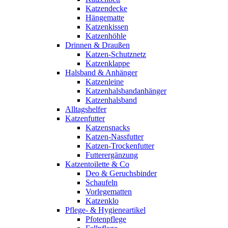
Katzendecke
Hängematte
Katzenkissen
Katzenhöhle
Drinnen & Draußen
Katzen-Schutznetz
Katzenklappe
Halsband & Anhänger
Katzenleine
Katzenhalsbandanhänger
Katzenhalsband
Alltagshelfer
Katzenfutter
Katzensnacks
Katzen-Nassfutter
Katzen-Trockenfutter
Futterergänzung
Katzentoilette & Co
Deo & Geruchsbinder
Schaufeln
Vorlegematten
Katzenklo
Pflege- & Hygieneartikel
Pfotenpflege