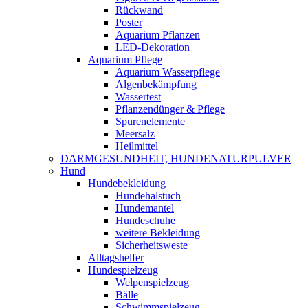
Rückwand
Poster
Aquarium Pflanzen
LED-Dekoration
Aquarium Pflege
Aquarium Wasserpflege
Algenbekämpfung
Wassertest
Pflanzendünger & Pflege
Spurenelemente
Meersalz
Heilmittel
DARMGESUNDHEIT, HUNDENATURPULVER
Hund
Hundebekleidung
Hundehalstuch
Hundemantel
Hundeschuhe
weitere Bekleidung
Sicherheitsweste
Alltagshelfer
Hundespielzeug
Welpenspielzeug
Bälle
Schwimmspielzeug