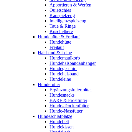
Apportieren & Werfen
Quietschies
Kauspielzeug
Intelligenzspielzeug
Taue & Ringe
Kuscheltiere
Hundehütte & Freilauf
Hundehütte
Freilauf
Halsband & Leine
Hundemaulkorb
Hundehalsbandanhänger
Hundegeschirr
Hundehalsband
Hundeleine
Hundefutter
Ergänzungsfuttermittel
Hundesnacks
BARF & Frostfutter
Hunde-Trockenfutter
Hunde-Nassfutter
Hundeschlafplätze
Hundebett
Hundekissen