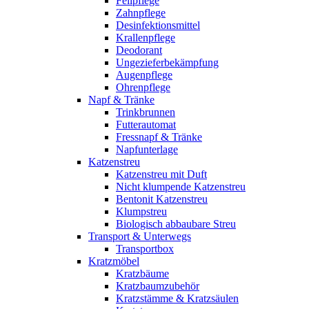
Fellpflege
Zahnpflege
Desinfektionsmittel
Krallenpflege
Deodorant
Ungezieferbekämpfung
Augenpflege
Ohrenpflege
Napf & Tränke
Trinkbrunnen
Futterautomat
Fressnapf & Tränke
Napfunterlage
Katzenstreu
Katzenstreu mit Duft
Nicht klumpende Katzenstreu
Bentonit Katzenstreu
Klumpstreu
Biologisch abbaubare Streu
Transport & Unterwegs
Transportbox
Kratzmöbel
Kratzbäume
Kratzbaumzubehör
Kratzstämme & Kratzsäulen