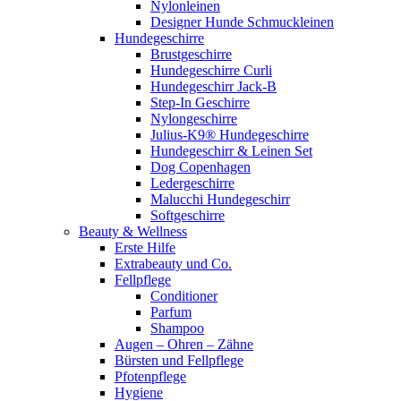
Nylonleinen
Designer Hunde Schmuckleinen
Hundegeschirre
Brustgeschirre
Hundegeschirre Curli
Hundegeschirr Jack-B
Step-In Geschirre
Nylongeschirre
Julius-K9® Hundegeschirre
Hundegeschirr & Leinen Set
Dog Copenhagen
Ledergeschirre
Malucchi Hundegeschirr
Softgeschirre
Beauty & Wellness
Erste Hilfe
Extrabeauty und Co.
Fellpflege
Conditioner
Parfum
Shampoo
Augen – Ohren – Zähne
Bürsten und Fellpflege
Pfotenpflege
Hygiene