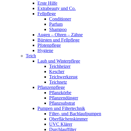
Erste Hilfe
Extrabeauty und Co.
Fellpflege
Conditioner
Parfum
Shampoo
Augen – Ohren – Zähne
Bürsten und Fellpflege
Pfotenpflege
Hygiene
Teich
Laub und Winterpflege
Teichheizer
Kescher
Teichwerkzeug
Teichnetz
Pflanzenpflege
Pflanzkörbe
Pflanzendünger
Pflanzsubstrat
Pumpen und Filtertechnik
Filter- und Bachlaufpumpen
Oberflächenskimmer
UVC Klärer
Durchlauffilter