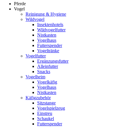
Pferde
Vogel
Reinigung & Hygiene
Wildvogel
Insektenhotels
Wildvogelfutter
Nistkasten
Vogelhaus
Futterspender
Vogeltränke
Vogelfutter
Ergänzungsfutter
Alleinfutter
Snacks
Vogelheim
Vogelkäfig
Vogelhaus
Nistkasten
Käfigzubehör
Sitzstange
Vogelspielzeug
Einstreu
Schaukel
Futterspender