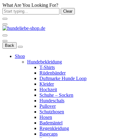
What Are You Looking For?
Clear
Back
Shop
Hundebekleidung
T-Shirts
Rüdenbänder
Duftmarke Hunde Loop
Kleider
Hochzeit
Schuhe – Socken
Hundeschals
Pullover
Schutzhosen
Hosen
Bademäntel
Regenkleidung
Basecaps