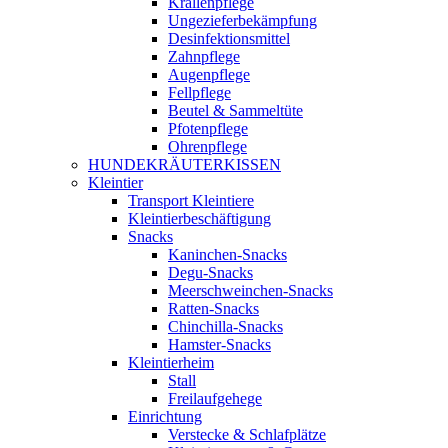
Krallenpflege
Ungezieferbekämpfung
Desinfektionsmittel
Zahnpflege
Augenpflege
Fellpflege
Beutel & Sammeltüte
Pfotenpflege
Ohrenpflege
HUNDEKRÄUTERKISSEN
Kleintier
Transport Kleintiere
Kleintierbeschäftigung
Snacks
Kaninchen-Snacks
Degu-Snacks
Meerschweinchen-Snacks
Ratten-Snacks
Chinchilla-Snacks
Hamster-Snacks
Kleintierheim
Stall
Freilaufgehege
Einrichtung
Verstecke & Schlafplätze