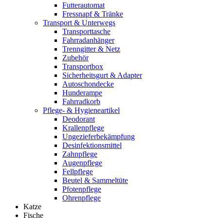
Futterautomat
Fressnapf & Tränke
Transport & Unterwegs
Transporttasche
Fahrradanhänger
Trenngitter & Netz
Zubehör
Transportbox
Sicherheitsgurt & Adapter
Autoschondecke
Hunderampe
Fahrradkorb
Pflege- & Hygieneartikel
Deodorant
Krallenpflege
Ungezieferbekämpfung
Desinfektionsmittel
Zahnpflege
Augenpflege
Fellpflege
Beutel & Sammeltüte
Pfotenpflege
Ohrenpflege
Katze
Fische