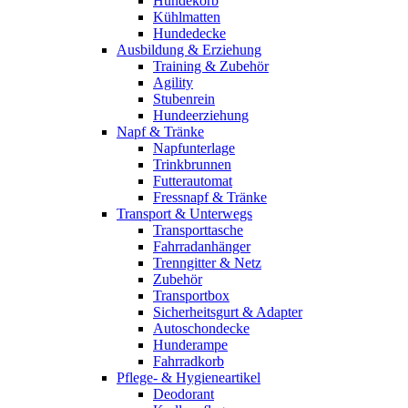
Hundekorb
Kühlmatten
Hundedecke
Ausbildung & Erziehung
Training & Zubehör
Agility
Stubenrein
Hundeerziehung
Napf & Tränke
Napfunterlage
Trinkbrunnen
Futterautomat
Fressnapf & Tränke
Transport & Unterwegs
Transporttasche
Fahrradanhänger
Trenngitter & Netz
Zubehör
Transportbox
Sicherheitsgurt & Adapter
Autoschondecke
Hunderampe
Fahrradkorb
Pflege- & Hygieneartikel
Deodorant