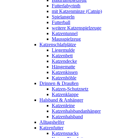
Baldrianspielzeug
Futterlabyrinth
mit Katzenminze (Catnip)
Spielangeln
Futterball
weitere Katzenspielzeuge
Katzentunnel
Mausspielzeug
Katzenschlafplätze
Liegemulde
Katzenbett
Katzendecke
Hängematte
Katzenkissen
Katzenhöhle
Drinnen & Draußen
Katzen-Schutznetz
Katzenklappe
Halsband & Anhänger
Katzenleine
Katzenhalsbandanhänger
Katzenhalsband
Alltagshelfer
Katzenfutter
Katzensnacks