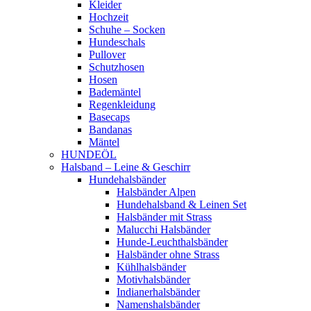
Kleider
Hochzeit
Schuhe – Socken
Hundeschals
Pullover
Schutzhosen
Hosen
Bademäntel
Regenkleidung
Basecaps
Bandanas
Mäntel
HUNDEÖL
Halsband – Leine & Geschirr
Hundehalsbänder
Halsbänder Alpen
Hundehalsband & Leinen Set
Halsbänder mit Strass
Malucchi Halsbänder
Hunde-Leuchthalsbänder
Halsbänder ohne Strass
Kühlhalsbänder
Motivhalsbänder
Indianerhalsbänder
Namenshalsbänder