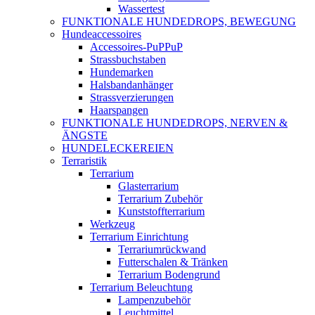
Wassertest
FUNKTIONALE HUNDEDROPS, BEWEGUNG
Hundeaccessoires
Accessoires-PuPPuP
Strassbuchstaben
Hundemarken
Halsbandanhänger
Strassverzierungen
Haarspangen
FUNKTIONALE HUNDEDROPS, NERVEN &
ÄNGSTE
HUNDELECKEREIEN
Terraristik
Terrarium
Glasterrarium
Terrarium Zubehör
Kunststoffterrarium
Werkzeug
Terrarium Einrichtung
Terrariumrückwand
Futterschalen & Tränken
Terrarium Bodengrund
Terrarium Beleuchtung
Lampenzubehör
Leuchtmittel