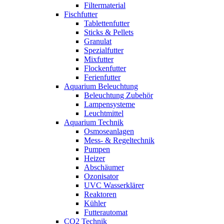
Filtermaterial
Fischfutter
Tablettenfutter
Sticks & Pellets
Granulat
Spezialfutter
Mixfutter
Flockenfutter
Ferienfutter
Aquarium Beleuchtung
Beleuchtung Zubehör
Lampensysteme
Leuchtmittel
Aquarium Technik
Osmoseanlagen
Mess- & Regeltechnik
Pumpen
Heizer
Abschäumer
Ozonisator
UVC Wasserklärer
Reaktoren
Kühler
Futterautomat
CO2 Technik