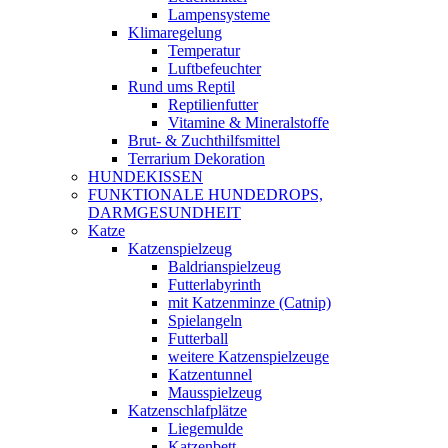
Lampensysteme
Klimaregelung
Temperatur
Luftbefeuchter
Rund ums Reptil
Reptilienfutter
Vitamine & Mineralstoffe
Brut- & Zuchthilfsmittel
Terrarium Dekoration
HUNDEKISSEN
FUNKTIONALE HUNDEDROPS,
DARMGESUNDHEIT
Katze
Katzenspielzeug
Baldrianspielzeug
Futterlabyrinth
mit Katzenminze (Catnip)
Spielangeln
Futterball
weitere Katzenspielzeuge
Katzentunnel
Mausspielzeug
Katzenschlafplätze
Liegemulde
Katzenbett