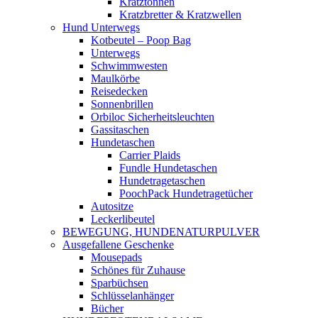
Kratztonnen
Kratzbretter & Kratzwellen
Hund Unterwegs
Kotbeutel – Poop Bag
Unterwegs
Schwimmwesten
Maulkörbe
Reisedecken
Sonnenbrillen
Orbiloc Sicherheitsleuchten
Gassitaschen
Hundetaschen
Carrier Plaids
Fundle Hundetaschen
Hundetragetaschen
PoochPack Hundetragetücher
Autositze
Leckerlibeutel
BEWEGUNG, HUNDENATURPULVER
Ausgefallene Geschenke
Mousepads
Schönes für Zuhause
Sparbüchsen
Schlüsselanhänger
Bücher