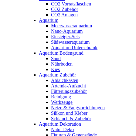
CO2 Vorratsflaschen
CO2 Zubehör
CO2 Anlagen
Aquarium
Meerwasseraquarium
Nano-Aquarium
Einsteiger-Sets
Süßwasseraquarium
Aquarium Unterschrank
Aquarium Bodengrund
Sand
Nährboden
Kies
Aquarium Zubehör
Ablaichkästen
Artemia-Aufzucht
Fütterungszubehör
Reinigung
Werkzeuge
Netze & Fangvorrichtungen
Silikon und Kleber
Schlauch & Zubehör
Aquarium Dekoration
Natur Deko
Figuren & Gegenstände