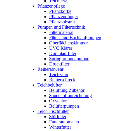
Teichnetz
Pflanzenpflege
Pflanzkörbe
Pflanzendünger
Pflanzsubstrat
Pumpen und Filtertechnik
Filtermaterial
Filter- und Bachlaufpumpen
Oberflächenskimmer
UVC Klärer
Durchlauffilter
Springbrunnenpumpe
Druckfilter
Reiherabwehr
Teichzaun
Reiherschreck
Teichbelüfter
Belüftung Zubehör
Sauerstoffanreicherung
Oxydator
Belüfterpumpen
Teich-Fischfutter
Störfutter
Futterautomaten
Winterfutter