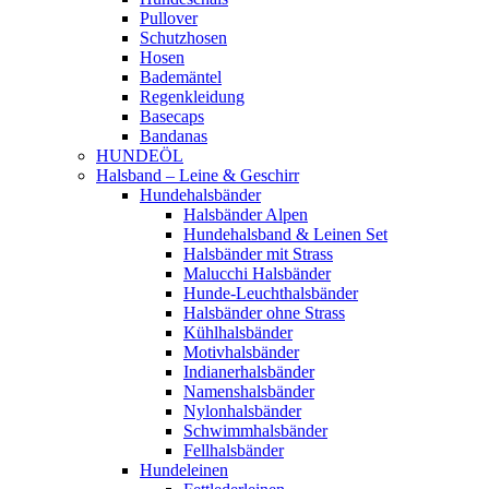
Pullover
Schutzhosen
Hosen
Bademäntel
Regenkleidung
Basecaps
Bandanas
HUNDEÖL
Halsband – Leine & Geschirr
Hundehalsbänder
Halsbänder Alpen
Hundehalsband & Leinen Set
Halsbänder mit Strass
Malucchi Halsbänder
Hunde-Leuchthalsbänder
Halsbänder ohne Strass
Kühlhalsbänder
Motivhalsbänder
Indianerhalsbänder
Namenshalsbänder
Nylonhalsbänder
Schwimmhalsbänder
Fellhalsbänder
Hundeleinen