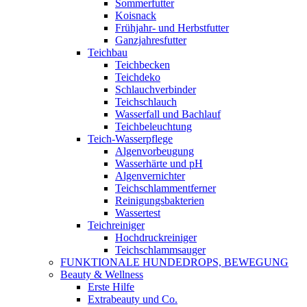
Sommerfutter
Koisnack
Frühjahr- und Herbstfutter
Ganzjahresfutter
Teichbau
Teichbecken
Teichdeko
Schlauchverbinder
Teichschlauch
Wasserfall und Bachlauf
Teichbeleuchtung
Teich-Wasserpflege
Algenvorbeugung
Wasserhärte und pH
Algenvernichter
Teichschlammentferner
Reinigungsbakterien
Wassertest
Teichreiniger
Hochdruckreiniger
Teichschlammsauger
FUNKTIONALE HUNDEDROPS, BEWEGUNG
Beauty & Wellness
Erste Hilfe
Extrabeauty und Co.