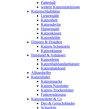
Futterball
weitere Katzenspielzeuge
Katzenschlafplätze
Liegemulde
Katzenbett
Katzendecke
Hängematte
Katzenkissen
Katzenhöhle
Drinnen & Draußen
Katzen-Schutznetz
Katzenklappe
Halsband & Anhänger
Katzenleine
Katzenhalsbandanhänger
Katzenhalsband
Alltagshelfer
Katzenfutter
Katzensnacks
Katzen-Nassfutter
Katzen-Trockenfutter
Futterergänzung
Katzentoilette & Co
Deo & Geruchsbinder
Schaufeln