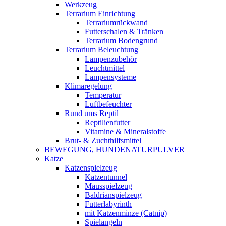
Werkzeug
Terrarium Einrichtung
Terrariumrückwand
Futterschalen & Tränken
Terrarium Bodengrund
Terrarium Beleuchtung
Lampenzubehör
Leuchtmittel
Lampensysteme
Klimaregelung
Temperatur
Luftbefeuchter
Rund ums Reptil
Reptilienfutter
Vitamine & Mineralstoffe
Brut- & Zuchthilfsmittel
BEWEGUNG, HUNDENATURPULVER
Katze
Katzenspielzeug
Katzentunnel
Mausspielzeug
Baldrianspielzeug
Futterlabyrinth
mit Katzenminze (Catnip)
Spielangeln