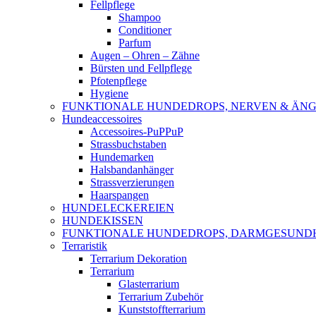
Fellpflege
Shampoo
Conditioner
Parfum
Augen – Ohren – Zähne
Bürsten und Fellpflege
Pfotenpflege
Hygiene
FUNKTIONALE HUNDEDROPS, NERVEN & ÄNG
Hundeaccessoires
Accessoires-PuPPuP
Strassbuchstaben
Hundemarken
Halsbandanhänger
Strassverzierungen
Haarspangen
HUNDELECKEREIEN
HUNDEKISSEN
FUNKTIONALE HUNDEDROPS, DARMGESUND
Terraristik
Terrarium Dekoration
Terrarium
Glasterrarium
Terrarium Zubehör
Kunststoffterrarium