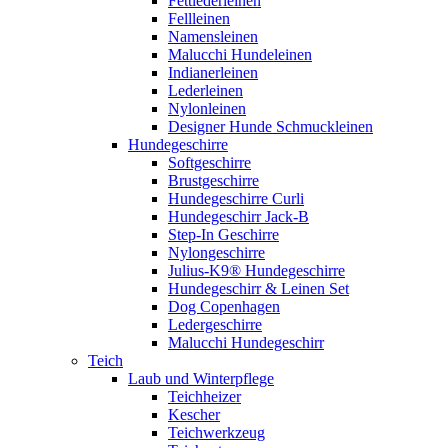
Fettlederleinen
Fellleinen
Namensleinen
Malucchi Hundeleinen
Indianerleinen
Lederleinen
Nylonleinen
Designer Hunde Schmuckleinen
Hundegeschirre
Softgeschirre
Brustgeschirre
Hundegeschirre Curli
Hundegeschirr Jack-B
Step-In Geschirre
Nylongeschirre
Julius-K9® Hundegeschirre
Hundegeschirr & Leinen Set
Dog Copenhagen
Ledergeschirre
Malucchi Hundegeschirr
Teich
Laub und Winterpflege
Teichheizer
Kescher
Teichwerkzeug