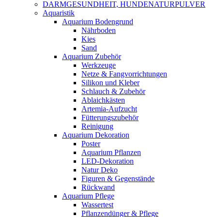
DARMGESUNDHEIT, HUNDENATURPULVER
Aquaristik
Aquarium Bodengrund
Nährboden
Kies
Sand
Aquarium Zubehör
Werkzeuge
Netze & Fangvorrichtungen
Silikon und Kleber
Schlauch & Zubehör
Ablaichkästen
Artemia-Aufzucht
Fütterungszubehör
Reinigung
Aquarium Dekoration
Poster
Aquarium Pflanzen
LED-Dekoration
Natur Deko
Figuren & Gegenstände
Rückwand
Aquarium Pflege
Wassertest
Pflanzendünger & Pflege