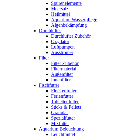
Spurenelemente
Meersalz
Heilmittel
Aquarium Wasserpflege
Algenbekämpfung
Durchlüfter
Durchlüfter Zubehör
Oxydator
Luftpumpen
Ausströmer
Filter
Filter Zubehör
Filtermaterial
Außenfilter
Innenfilter
Fischfutter
Flockenfutter
Ferienfutter
Tablettenfutter
Sticks & Pellets
Granulat
Spezialfutter
Mixfutter
Aquarium Beleuchtung
Leuchtmittel