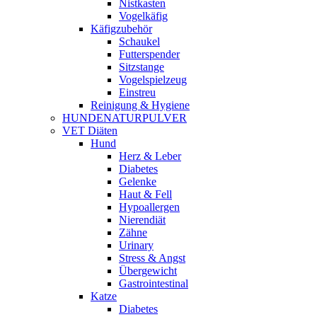
Nistkasten
Vogelkäfig
Käfigzubehör
Schaukel
Futterspender
Sitzstange
Vogelspielzeug
Einstreu
Reinigung & Hygiene
HUNDENATURPULVER
VET Diäten
Hund
Herz & Leber
Diabetes
Gelenke
Haut & Fell
Hypoallergen
Nierendiät
Zähne
Urinary
Stress & Angst
Übergewicht
Gastrointestinal
Katze
Diabetes