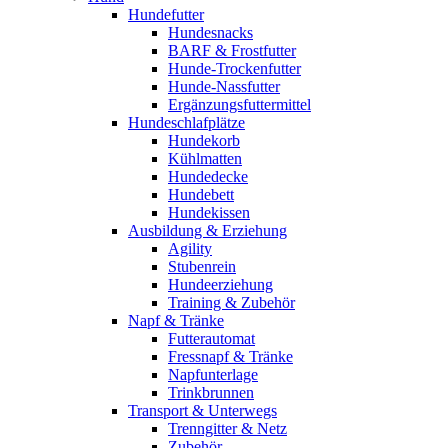
Hundefutter
Hundesnacks
BARF & Frostfutter
Hunde-Trockenfutter
Hunde-Nassfutter
Ergänzungsfuttermittel
Hundeschlafplätze
Hundekorb
Kühlmatten
Hundedecke
Hundebett
Hundekissen
Ausbildung & Erziehung
Agility
Stubenrein
Hundeerziehung
Training & Zubehör
Napf & Tränke
Futterautomat
Fressnapf & Tränke
Napfunterlage
Trinkbrunnen
Transport & Unterwegs
Trenngitter & Netz
Zubehör