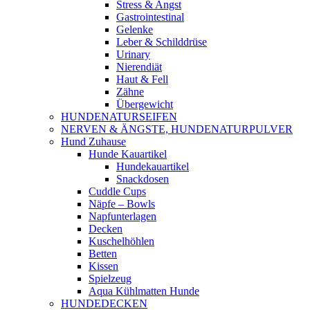
Stress & Angst
Gastrointestinal
Gelenke
Leber & Schilddrüse
Urinary
Nierendiät
Haut & Fell
Zähne
Übergewicht
HUNDENATURSEIFEN
NERVEN & ÄNGSTE, HUNDENATURPULVER
Hund Zuhause
Hunde Kauartikel
Hundekauartikel
Snackdosen
Cuddle Cups
Näpfe – Bowls
Napfunterlagen
Decken
Kuschelhöhlen
Betten
Kissen
Spielzeug
Aqua Kühlmatten Hunde
HUNDEDECKEN