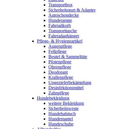
Transportbox
Sicherheitsgurt & Adapter
Autoschondecke
Hunderampe
Fahrradkorb
Transporttasche
Fahrradanhänger
Pflege- & Hygieneartikel
Augenpflege
Fellpflege
Beutel & Sammeltüte
Pfotenpflege
Ohrenpflege
Deodorant
Krallenpflege
Ungezieferbekämpfung
Desinfektionsmittel
Zahnpflege
Hundebekleidung
weitere Bekleidung
Sicherheitsweste
Hundehalstuch
Hundemantel
Hundeschuhe