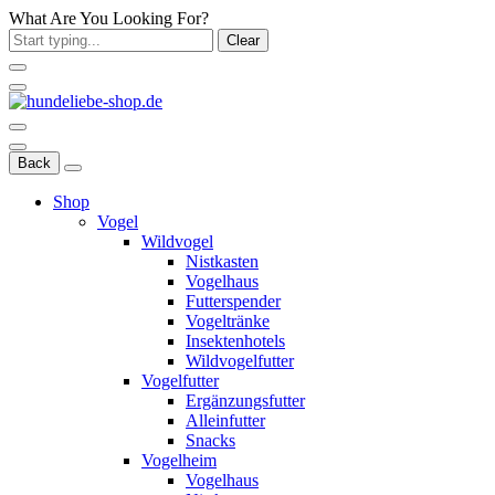
What Are You Looking For?
Clear
Back
Shop
Vogel
Wildvogel
Nistkasten
Vogelhaus
Futterspender
Vogeltränke
Insektenhotels
Wildvogelfutter
Vogelfutter
Ergänzungsfutter
Alleinfutter
Snacks
Vogelheim
Vogelhaus