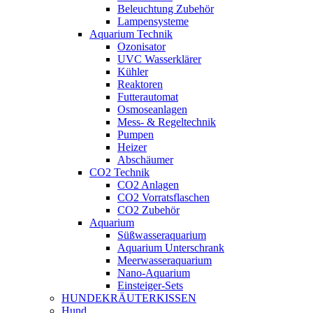
Beleuchtung Zubehör
Lampensysteme
Aquarium Technik
Ozonisator
UVC Wasserklärer
Kühler
Reaktoren
Futterautomat
Osmoseanlagen
Mess- & Regeltechnik
Pumpen
Heizer
Abschäumer
CO2 Technik
CO2 Anlagen
CO2 Vorratsflaschen
CO2 Zubehör
Aquarium
Süßwasseraquarium
Aquarium Unterschrank
Meerwasseraquarium
Nano-Aquarium
Einsteiger-Sets
HUNDEKRÄUTERKISSEN
Hund