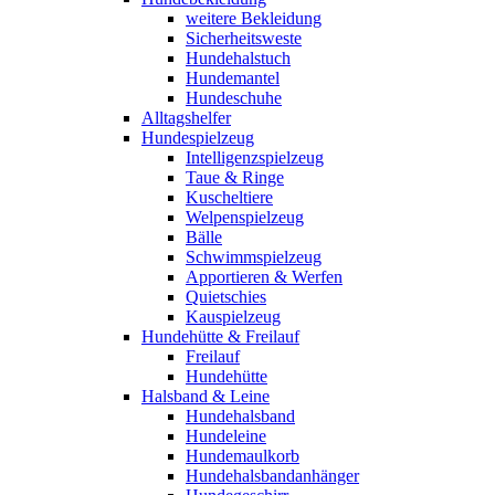
weitere Bekleidung
Sicherheitsweste
Hundehalstuch
Hundemantel
Hundeschuhe
Alltagshelfer
Hundespielzeug
Intelligenzspielzeug
Taue & Ringe
Kuscheltiere
Welpenspielzeug
Bälle
Schwimmspielzeug
Apportieren & Werfen
Quietschies
Kauspielzeug
Hundehütte & Freilauf
Freilauf
Hundehütte
Halsband & Leine
Hundehalsband
Hundeleine
Hundemaulkorb
Hundehalsbandanhänger