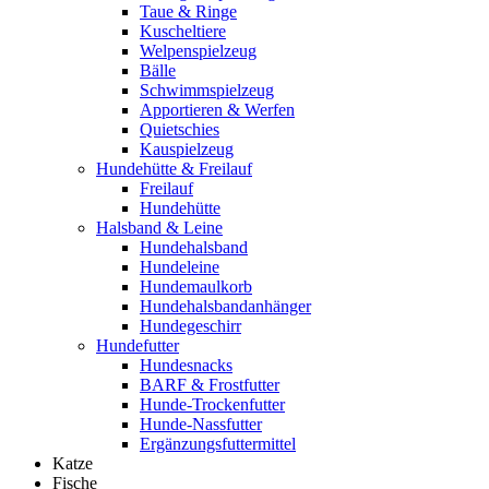
Taue & Ringe
Kuscheltiere
Welpenspielzeug
Bälle
Schwimmspielzeug
Apportieren & Werfen
Quietschies
Kauspielzeug
Hundehütte & Freilauf
Freilauf
Hundehütte
Halsband & Leine
Hundehalsband
Hundeleine
Hundemaulkorb
Hundehalsbandanhänger
Hundegeschirr
Hundefutter
Hundesnacks
BARF & Frostfutter
Hunde-Trockenfutter
Hunde-Nassfutter
Ergänzungsfuttermittel
Katze
Fische