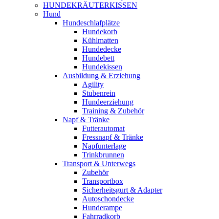
HUNDEKRÄUTERKISSEN
Hund
Hundeschlafplätze
Hundekorb
Kühlmatten
Hundedecke
Hundebett
Hundekissen
Ausbildung & Erziehung
Agility
Stubenrein
Hundeerziehung
Training & Zubehör
Napf & Tränke
Futterautomat
Fressnapf & Tränke
Napfunterlage
Trinkbrunnen
Transport & Unterwegs
Zubehör
Transportbox
Sicherheitsgurt & Adapter
Autoschondecke
Hunderampe
Fahrradkorb