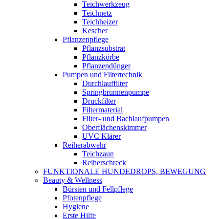
Teichwerkzeug
Teichnetz
Teichheizer
Kescher
Pflanzenpflege
Pflanzsubstrat
Pflanzkörbe
Pflanzendünger
Pumpen und Filtertechnik
Durchlauffilter
Springbrunnenpumpe
Druckfilter
Filtermaterial
Filter- und Bachlaufpumpen
Oberflächenskimmer
UVC Klärer
Reiherabwehr
Teichzaun
Reiherschreck
FUNKTIONALE HUNDEDROPS, BEWEGUNG
Beauty & Wellness
Bürsten und Fellpflege
Pfotenpflege
Hygiene
Erste Hilfe