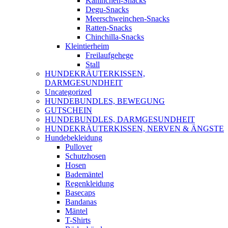
Kaninchen-Snacks
Degu-Snacks
Meerschweinchen-Snacks
Ratten-Snacks
Chinchilla-Snacks
Kleintierheim
Freilaufgehege
Stall
HUNDEKRÄUTERKISSEN,
DARMGESUNDHEIT
Uncategorized
HUNDEBUNDLES, BEWEGUNG
GUTSCHEIN
HUNDEBUNDLES, DARMGESUNDHEIT
HUNDEKRÄUTERKISSEN, NERVEN & ÄNGSTE
Hundebekleidung
Pullover
Schutzhosen
Hosen
Bademäntel
Regenkleidung
Basecaps
Bandanas
Mäntel
T-Shirts