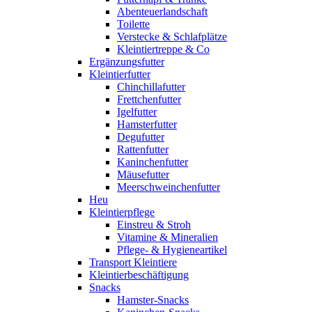
Abenteuerlandschaft
Toilette
Verstecke & Schlafplätze
Kleintiertreppe & Co
Ergänzungsfutter
Kleintierfutter
Chinchillafutter
Frettchenfutter
Igelfutter
Hamsterfutter
Degufutter
Rattenfutter
Kaninchenfutter
Mäusefutter
Meerschweinchenfutter
Heu
Kleintierpflege
Einstreu & Stroh
Vitamine & Mineralien
Pflege- & Hygieneartikel
Transport Kleintiere
Kleintierbeschäftigung
Snacks
Hamster-Snacks