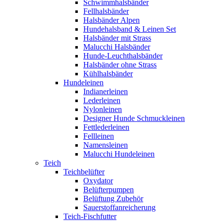
Schwimmhalsbänder
Fellhalsbänder
Halsbänder Alpen
Hundehalsband & Leinen Set
Halsbänder mit Strass
Malucchi Halsbänder
Hunde-Leuchthalsbänder
Halsbänder ohne Strass
Kühlhalsbänder
Hundeleinen
Indianerleinen
Lederleinen
Nylonleinen
Designer Hunde Schmuckleinen
Fettlederleinen
Fellleinen
Namensleinen
Malucchi Hundeleinen
Teich
Teichbelüfter
Oxydator
Belüfterpumpen
Belüftung Zubehör
Sauerstoffanreicherung
Teich-Fischfutter