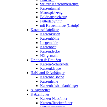
weitere Katzenspielzeuge
Katzentunnel
Mausspielzeug
Baldrianspielzeug
Futterlabyrinth
mit Katzenminze (Catnip)
Katzenschlafplätze
Katzenkissen
Katzenhöhle
Liegemulde
Katzenbett
Katzendecke
Hängematte
Drinnen & Draußen
Katzen-Schutznetz
Katzenklappe
Halsband & Anhänger
Katzenhalsband
Katzenleine
Katzenhalsbandanhänger
Alltagshelfer
Katzenfutter
Katzen-Nassfutter
Katzen-Trockenfutter