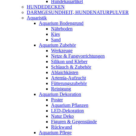
Hundekauartikel
HUNDEDECKEN
DARMGESUNDHEIT, HUNDENATURPULVER
Aquaristik
Aquarium Bodengrund
Nährboden
Kies
Sand
Aquarium Zubehör
Werkzeuge
Netze & Fangvorrichtungen
Silikon und Kleber
Schlauch & Zubehör
Ablaichkästen
Artemia-Aufzucht
Fütterungszubehör
Reinigung
Aquarium Dekoration
Poster
Aquarium Pflanzen
LED-Dekoration
Natur Deko
Figuren & Gegenstände
Rückwand
Aquarium Pflege