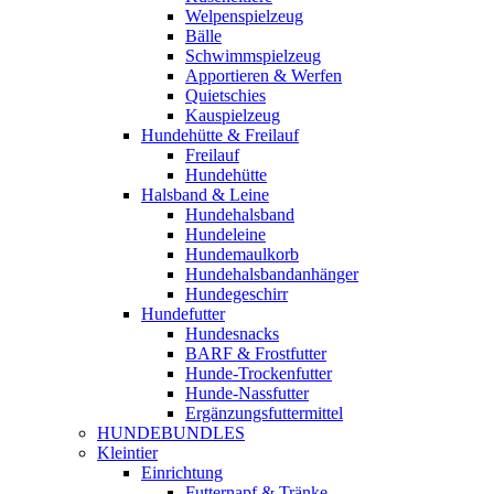
Welpenspielzeug
Bälle
Schwimmspielzeug
Apportieren & Werfen
Quietschies
Kauspielzeug
Hundehütte & Freilauf
Freilauf
Hundehütte
Halsband & Leine
Hundehalsband
Hundeleine
Hundemaulkorb
Hundehalsbandanhänger
Hundegeschirr
Hundefutter
Hundesnacks
BARF & Frostfutter
Hunde-Trockenfutter
Hunde-Nassfutter
Ergänzungsfuttermittel
HUNDEBUNDLES
Kleintier
Einrichtung
Futternapf & Tränke