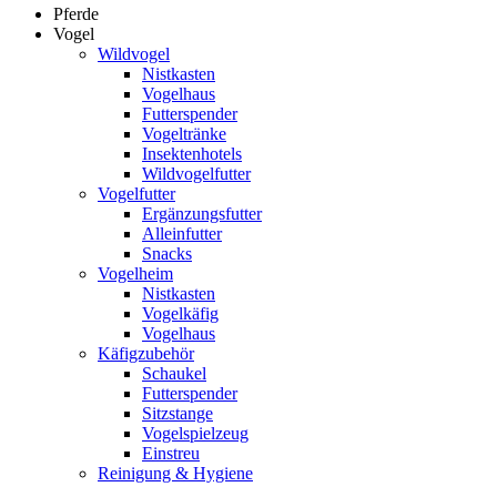
Pferde
Vogel
Wildvogel
Nistkasten
Vogelhaus
Futterspender
Vogeltränke
Insektenhotels
Wildvogelfutter
Vogelfutter
Ergänzungsfutter
Alleinfutter
Snacks
Vogelheim
Nistkasten
Vogelkäfig
Vogelhaus
Käfigzubehör
Schaukel
Futterspender
Sitzstange
Vogelspielzeug
Einstreu
Reinigung & Hygiene