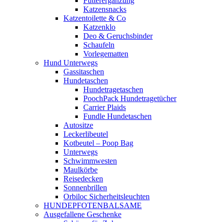
Futterergänzung
Katzensnacks
Katzentoilette & Co
Katzenklo
Deo & Geruchsbinder
Schaufeln
Vorlegematten
Hund Unterwegs
Gassitaschen
Hundetaschen
Hundetragetaschen
PoochPack Hundetragetücher
Carrier Plaids
Fundle Hundetaschen
Autositze
Leckerlibeutel
Kotbeutel – Poop Bag
Unterwegs
Schwimmwesten
Maulkörbe
Reisedecken
Sonnenbrillen
Orbiloc Sicherheitsleuchten
HUNDEPFOTENBALSAME
Ausgefallene Geschenke