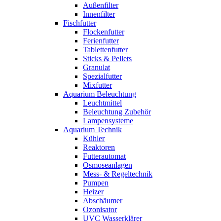
Außenfilter
Innenfilter
Fischfutter
Flockenfutter
Ferienfutter
Tablettenfutter
Sticks & Pellets
Granulat
Spezialfutter
Mixfutter
Aquarium Beleuchtung
Leuchtmittel
Beleuchtung Zubehör
Lampensysteme
Aquarium Technik
Kühler
Reaktoren
Futterautomat
Osmoseanlagen
Mess- & Regeltechnik
Pumpen
Heizer
Abschäumer
Ozonisator
UVC Wasserklärer