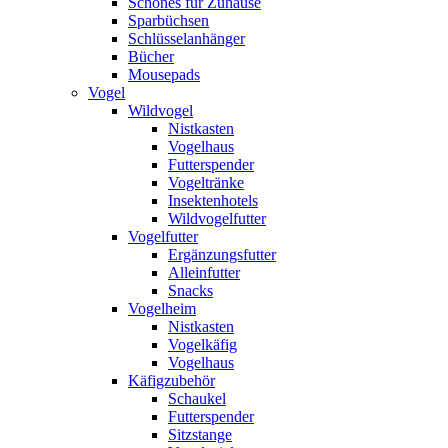
Schönes für Zuhause
Sparbüchsen
Schlüsselanhänger
Bücher
Mousepads
Vogel
Wildvogel
Nistkasten
Vogelhaus
Futterspender
Vogeltränke
Insektenhotels
Wildvogelfutter
Vogelfutter
Ergänzungsfutter
Alleinfutter
Snacks
Vogelheim
Nistkasten
Vogelkäfig
Vogelhaus
Käfigzubehör
Schaukel
Futterspender
Sitzstange