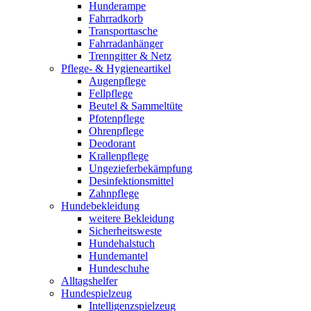
Hunderampe
Fahrradkorb
Transporttasche
Fahrradanhänger
Trenngitter & Netz
Pflege- & Hygieneartikel
Augenpflege
Fellpflege
Beutel & Sammeltüte
Pfotenpflege
Ohrenpflege
Deodorant
Krallenpflege
Ungezieferbekämpfung
Desinfektionsmittel
Zahnpflege
Hundebekleidung
weitere Bekleidung
Sicherheitsweste
Hundehalstuch
Hundemantel
Hundeschuhe
Alltagshelfer
Hundespielzeug
Intelligenzspielzeug