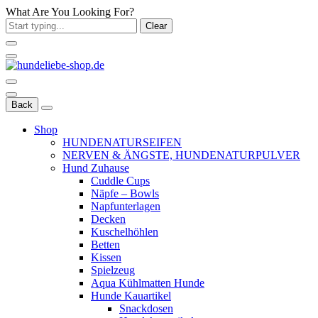
What Are You Looking For?
Clear
Back
Shop
HUNDENATURSEIFEN
NERVEN & ÄNGSTE, HUNDENATURPULVER
Hund Zuhause
Cuddle Cups
Näpfe – Bowls
Napfunterlagen
Decken
Kuschelhöhlen
Betten
Kissen
Spielzeug
Aqua Kühlmatten Hunde
Hunde Kauartikel
Snackdosen