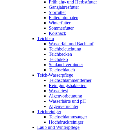
Frühjahr- und Herbstfutter
Ganzjahresfutter
Störfutter
Futterautomaten
Winterfutter
Sommerfutter
Koisnack
Teichbau
Wasserfall und Bachlauf
Teichbeleuchtung
Teichbecken
Teichdeko
Schlauchverbinder
Teichschlauch
Teich-Wasserpflege
Teichschlammentferner
Reinigungsbakterien
Wassertest
Algenvorbeugung
Wasserhärte und pH
Algenvernichter
Teichreiniger
Teichschlammsauger
Hochdruckreiniger
Laub und Winterpflege