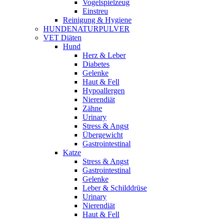
Vogelspielzeug
Einstreu
Reinigung & Hygiene
HUNDENATURPULVER
VET Diäten
Hund
Herz & Leber
Diabetes
Gelenke
Haut & Fell
Hypoallergen
Nierendiät
Zähne
Urinary
Stress & Angst
Übergewicht
Gastrointestinal
Katze
Stress & Angst
Gastrointestinal
Gelenke
Leber & Schilddrüse
Urinary
Nierendiät
Haut & Fell