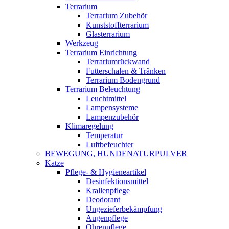
Terrarium
Terrarium Zubehör
Kunststoffterrarium
Glasterrarium
Werkzeug
Terrarium Einrichtung
Terrariumrückwand
Futterschalen & Tränken
Terrarium Bodengrund
Terrarium Beleuchtung
Leuchtmittel
Lampensysteme
Lampenzubehör
Klimaregelung
Temperatur
Luftbefeuchter
BEWEGUNG, HUNDENATURPULVER
Katze
Pflege- & Hygieneartikel
Desinfektionsmittel
Krallenpflege
Deodorant
Ungezieferbekämpfung
Augenpflege
Ohrenpflege