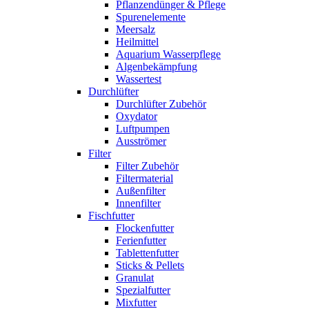
Pflanzendünger & Pflege
Spurenelemente
Meersalz
Heilmittel
Aquarium Wasserpflege
Algenbekämpfung
Wassertest
Durchlüfter
Durchlüfter Zubehör
Oxydator
Luftpumpen
Ausströmer
Filter
Filter Zubehör
Filtermaterial
Außenfilter
Innenfilter
Fischfutter
Flockenfutter
Ferienfutter
Tablettenfutter
Sticks & Pellets
Granulat
Spezialfutter
Mixfutter