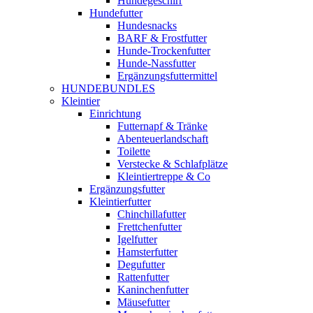
Hundegeschirr
Hundefutter
Hundesnacks
BARF & Frostfutter
Hunde-Trockenfutter
Hunde-Nassfutter
Ergänzungsfuttermittel
HUNDEBUNDLES
Kleintier
Einrichtung
Futternapf & Tränke
Abenteuerlandschaft
Toilette
Verstecke & Schlafplätze
Kleintiertreppe & Co
Ergänzungsfutter
Kleintierfutter
Chinchillafutter
Frettchenfutter
Igelfutter
Hamsterfutter
Degufutter
Rattenfutter
Kaninchenfutter
Mäusefutter