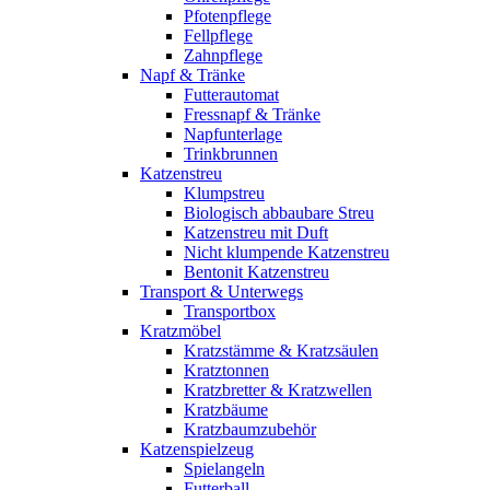
Pfotenpflege
Fellpflege
Zahnpflege
Napf & Tränke
Futterautomat
Fressnapf & Tränke
Napfunterlage
Trinkbrunnen
Katzenstreu
Klumpstreu
Biologisch abbaubare Streu
Katzenstreu mit Duft
Nicht klumpende Katzenstreu
Bentonit Katzenstreu
Transport & Unterwegs
Transportbox
Kratzmöbel
Kratzstämme & Kratzsäulen
Kratztonnen
Kratzbretter & Kratzwellen
Kratzbäume
Kratzbaumzubehör
Katzenspielzeug
Spielangeln
Futterball