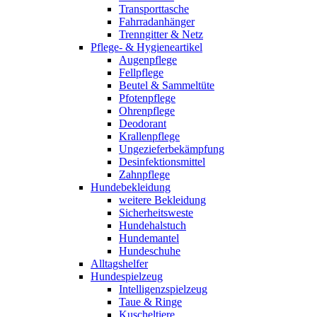
Transporttasche
Fahrradanhänger
Trenngitter & Netz
Pflege- & Hygieneartikel
Augenpflege
Fellpflege
Beutel & Sammeltüte
Pfotenpflege
Ohrenpflege
Deodorant
Krallenpflege
Ungezieferbekämpfung
Desinfektionsmittel
Zahnpflege
Hundebekleidung
weitere Bekleidung
Sicherheitsweste
Hundehalstuch
Hundemantel
Hundeschuhe
Alltagshelfer
Hundespielzeug
Intelligenzspielzeug
Taue & Ringe
Kuscheltiere