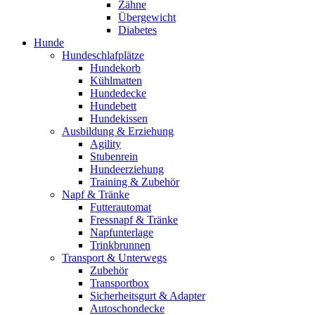
Zähne
Übergewicht
Diabetes
Hunde
Hundeschlafplätze
Hundekorb
Kühlmatten
Hundedecke
Hundebett
Hundekissen
Ausbildung & Erziehung
Agility
Stubenrein
Hundeerziehung
Training & Zubehör
Napf & Tränke
Futterautomat
Fressnapf & Tränke
Napfunterlage
Trinkbrunnen
Transport & Unterwegs
Zubehör
Transportbox
Sicherheitsgurt & Adapter
Autoschondecke