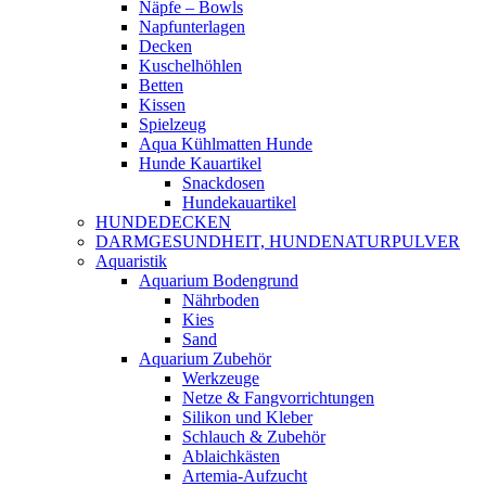
Näpfe – Bowls
Napfunterlagen
Decken
Kuschelhöhlen
Betten
Kissen
Spielzeug
Aqua Kühlmatten Hunde
Hunde Kauartikel
Snackdosen
Hundekauartikel
HUNDEDECKEN
DARMGESUNDHEIT, HUNDENATURPULVER
Aquaristik
Aquarium Bodengrund
Nährboden
Kies
Sand
Aquarium Zubehör
Werkzeuge
Netze & Fangvorrichtungen
Silikon und Kleber
Schlauch & Zubehör
Ablaichkästen
Artemia-Aufzucht