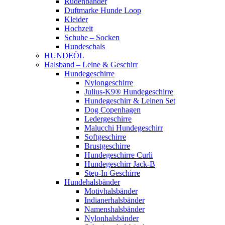
Rüdenbänder
Duftmarke Hunde Loop
Kleider
Hochzeit
Schuhe – Socken
Hundeschals
HUNDEÖL
Halsband – Leine & Geschirr
Hundegeschirre
Nylongeschirre
Julius-K9® Hundegeschirre
Hundegeschirr & Leinen Set
Dog Copenhagen
Ledergeschirre
Malucchi Hundegeschirr
Softgeschirre
Brustgeschirre
Hundegeschirre Curli
Hundegeschirr Jack-B
Step-In Geschirre
Hundehalsbänder
Motivhalsbänder
Indianerhalsbänder
Namenshalsbänder
Nylonhalsbänder