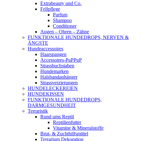
Extrabeauty und Co.
Fellpflege
Parfum
Shampoo
Conditioner
Augen – Ohren – Zähne
FUNKTIONALE HUNDEDROPS, NERVEN &
ÄNGSTE
Hundeaccessoires
Haarspangen
Accessoires-PuPPuP
Strassbuchstaben
Hundemarken
Halsbandanhänger
Strassverzierungen
HUNDELECKEREIEN
HUNDEKISSEN
FUNKTIONALE HUNDEDROPS,
DARMGESUNDHEIT
Terraristik
Rund ums Reptil
Reptilienfutter
Vitamine & Mineralstoffe
Brut- & Zuchthilfsmittel
Terrarium Dekoration