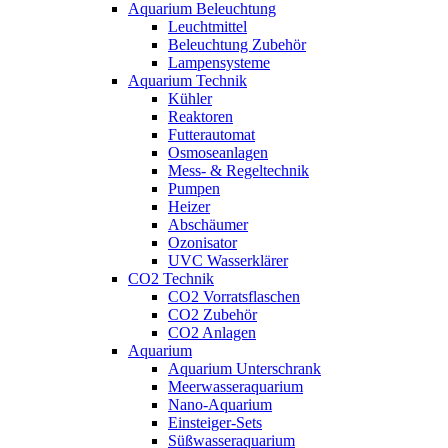
Aquarium Beleuchtung
Leuchtmittel
Beleuchtung Zubehör
Lampensysteme
Aquarium Technik
Kühler
Reaktoren
Futterautomat
Osmoseanlagen
Mess- & Regeltechnik
Pumpen
Heizer
Abschäumer
Ozonisator
UVC Wasserklärer
CO2 Technik
CO2 Vorratsflaschen
CO2 Zubehör
CO2 Anlagen
Aquarium
Aquarium Unterschrank
Meerwasseraquarium
Nano-Aquarium
Einsteiger-Sets
Süßwasseraquarium