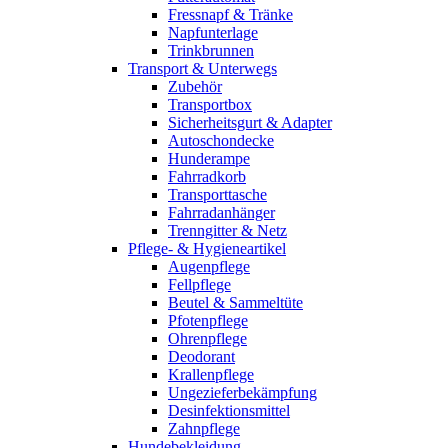
Fressnapf & Tränke
Napfunterlage
Trinkbrunnen
Transport & Unterwegs
Zubehör
Transportbox
Sicherheitsgurt & Adapter
Autoschondecke
Hunderampe
Fahrradkorb
Transporttasche
Fahrradanhänger
Trenngitter & Netz
Pflege- & Hygieneartikel
Augenpflege
Fellpflege
Beutel & Sammeltüte
Pfotenpflege
Ohrenpflege
Deodorant
Krallenpflege
Ungezieferbekämpfung
Desinfektionsmittel
Zahnpflege
Hundebekleidung