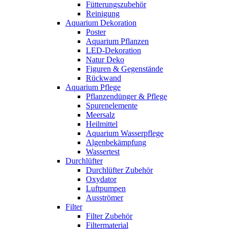
Fütterungszubehör
Reinigung
Aquarium Dekoration
Poster
Aquarium Pflanzen
LED-Dekoration
Natur Deko
Figuren & Gegenstände
Rückwand
Aquarium Pflege
Pflanzendünger & Pflege
Spurenelemente
Meersalz
Heilmittel
Aquarium Wasserpflege
Algenbekämpfung
Wassertest
Durchlüfter
Durchlüfter Zubehör
Oxydator
Luftpumpen
Ausströmer
Filter
Filter Zubehör
Filtermaterial