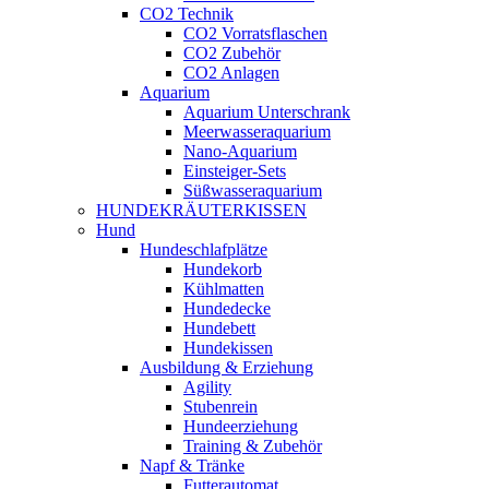
CO2 Technik
CO2 Vorratsflaschen
CO2 Zubehör
CO2 Anlagen
Aquarium
Aquarium Unterschrank
Meerwasseraquarium
Nano-Aquarium
Einsteiger-Sets
Süßwasseraquarium
HUNDEKRÄUTERKISSEN
Hund
Hundeschlafplätze
Hundekorb
Kühlmatten
Hundedecke
Hundebett
Hundekissen
Ausbildung & Erziehung
Agility
Stubenrein
Hundeerziehung
Training & Zubehör
Napf & Tränke
Futterautomat