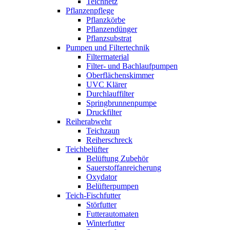
Teichnetz
Pflanzenpflege
Pflanzkörbe
Pflanzendünger
Pflanzsubstrat
Pumpen und Filtertechnik
Filtermaterial
Filter- und Bachlaufpumpen
Oberflächenskimmer
UVC Klärer
Durchlauffilter
Springbrunnenpumpe
Druckfilter
Reiherabwehr
Teichzaun
Reiherschreck
Teichbelüfter
Belüftung Zubehör
Sauerstoffanreicherung
Oxydator
Belüfterpumpen
Teich-Fischfutter
Störfutter
Futterautomaten
Winterfutter