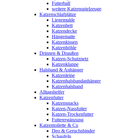
Futterball
weitere Katzenspielzeuge
Katzenschlafplätze
Liegemulde
Katzenbett
Katzendecke
Hängematte
Katzenkissen
Katzenhöhle
Drinnen & Draußen
Katzen-Schutznetz
Katzenklappe
Halsband & Anhänger
Katzenleine
Katzenhalsbandanhänger
Katzenhalsband
Alltagshelfer
Katzenfutter
Katzensnacks
Katzen-Nassfutter
Katzen-Trockenfutter
Futterergänzung
Katzentoilette & Co
Deo & Geruchsbinder
Schaufeln