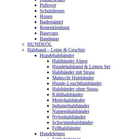
Pullover
Schutzhosen
Hosen
Bademäntel
Regenkleidung
Basecaps
Bandanas
HUNDEÖL
Halsband – Leine & Geschirr
Hundehalsbänder
Halsbänder Alpen
Hundehalsband & Leinen Set
Halsbänder mit Strass
Malucchi Halsbänder
Hunde-Leuchthalsbänder
Halsbänder ohne Strass
Kühlhalsbänder
Motivhalsbänder
Indianerhalsbänder
Namenshalsbänder
Nylonhalsbänder
Schwimmhalsbänder
Fellhalsbänder
Hundeleinen