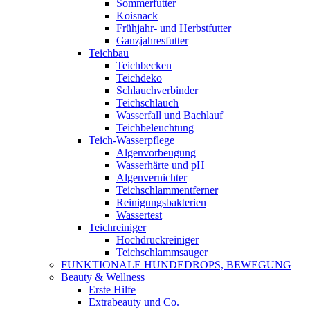
Sommerfutter
Koisnack
Frühjahr- und Herbstfutter
Ganzjahresfutter
Teichbau
Teichbecken
Teichdeko
Schlauchverbinder
Teichschlauch
Wasserfall und Bachlauf
Teichbeleuchtung
Teich-Wasserpflege
Algenvorbeugung
Wasserhärte und pH
Algenvernichter
Teichschlammentferner
Reinigungsbakterien
Wassertest
Teichreiniger
Hochdruckreiniger
Teichschlammsauger
FUNKTIONALE HUNDEDROPS, BEWEGUNG
Beauty & Wellness
Erste Hilfe
Extrabeauty und Co.