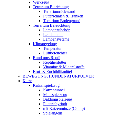
Werkzeug
Terrarium Einrichtung
Terrariumrückwand
Futterschalen & Tränken
Terrarium Bodengrund
Terrarium Beleuchtung
Lampenzubehör
Leuchtmittel
Lampensysteme
Klimaregelung
Temperatur
Luftbefeuchter
Rund ums Reptil
Reptilienfutter
Vitamine & Mineralstoffe
Brut- & Zuchthilfsmittel
BEWEGUNG, HUNDENATURPULVER
Katze
Katzenspielzeug
Katzentunnel
Mausspielzeug
Baldrianspielzeug
Futterlabyrinth
mit Katzenminze (Catnip)
Spielangeln