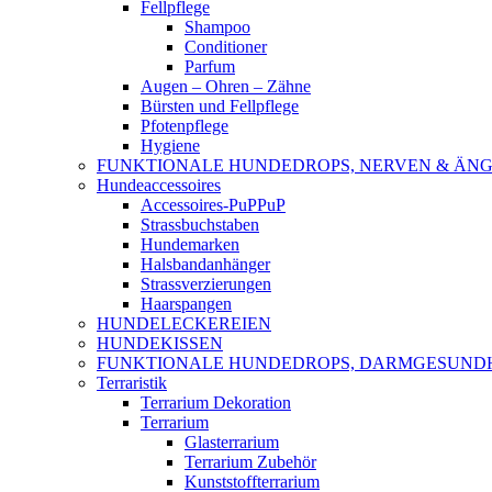
Fellpflege
Shampoo
Conditioner
Parfum
Augen – Ohren – Zähne
Bürsten und Fellpflege
Pfotenpflege
Hygiene
FUNKTIONALE HUNDEDROPS, NERVEN & ÄNG
Hundeaccessoires
Accessoires-PuPPuP
Strassbuchstaben
Hundemarken
Halsbandanhänger
Strassverzierungen
Haarspangen
HUNDELECKEREIEN
HUNDEKISSEN
FUNKTIONALE HUNDEDROPS, DARMGESUND
Terraristik
Terrarium Dekoration
Terrarium
Glasterrarium
Terrarium Zubehör
Kunststoffterrarium