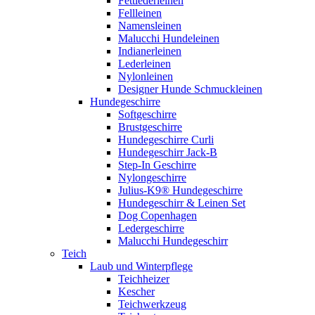
Fettlederleinen
Fellleinen
Namensleinen
Malucchi Hundeleinen
Indianerleinen
Lederleinen
Nylonleinen
Designer Hunde Schmuckleinen
Hundegeschirre
Softgeschirre
Brustgeschirre
Hundegeschirre Curli
Hundegeschirr Jack-B
Step-In Geschirre
Nylongeschirre
Julius-K9® Hundegeschirre
Hundegeschirr & Leinen Set
Dog Copenhagen
Ledergeschirre
Malucchi Hundegeschirr
Teich
Laub und Winterpflege
Teichheizer
Kescher
Teichwerkzeug