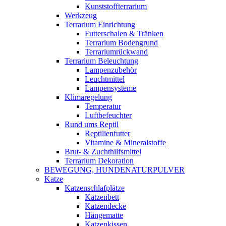
Kunststoffterrarium
Werkzeug
Terrarium Einrichtung
Futterschalen & Tränken
Terrarium Bodengrund
Terrariumrückwand
Terrarium Beleuchtung
Lampenzubehör
Leuchtmittel
Lampensysteme
Klimaregelung
Temperatur
Luftbefeuchter
Rund ums Reptil
Reptilienfutter
Vitamine & Mineralstoffe
Brut- & Zuchthilfsmittel
Terrarium Dekoration
BEWEGUNG, HUNDENATURPULVER
Katze
Katzenschlafplätze
Katzenbett
Katzendecke
Hängematte
Katzenkissen