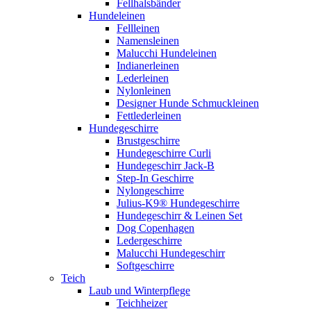
Fellhalsbänder
Hundeleinen
Fellleinen
Namensleinen
Malucchi Hundeleinen
Indianerleinen
Lederleinen
Nylonleinen
Designer Hunde Schmuckleinen
Fettlederleinen
Hundegeschirre
Brustgeschirre
Hundegeschirre Curli
Hundegeschirr Jack-B
Step-In Geschirre
Nylongeschirre
Julius-K9® Hundegeschirre
Hundegeschirr & Leinen Set
Dog Copenhagen
Ledergeschirre
Malucchi Hundegeschirr
Softgeschirre
Teich
Laub und Winterpflege
Teichheizer