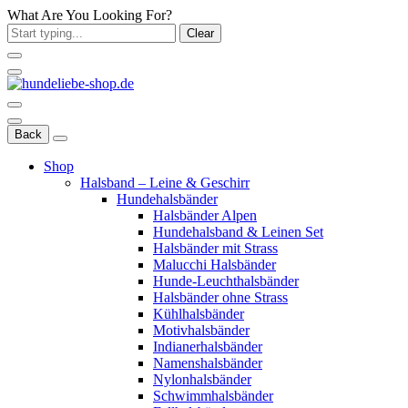
What Are You Looking For?
Clear
Back
Shop
Halsband – Leine & Geschirr
Hundehalsbänder
Halsbänder Alpen
Hundehalsband & Leinen Set
Halsbänder mit Strass
Malucchi Halsbänder
Hunde-Leuchthalsbänder
Halsbänder ohne Strass
Kühlhalsbänder
Motivhalsbänder
Indianerhalsbänder
Namenshalsbänder
Nylonhalsbänder
Schwimmhalsbänder