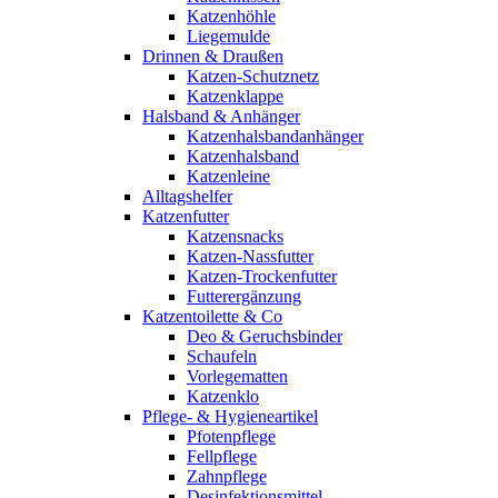
Katzenhöhle
Liegemulde
Drinnen & Draußen
Katzen-Schutznetz
Katzenklappe
Halsband & Anhänger
Katzenhalsbandanhänger
Katzenhalsband
Katzenleine
Alltagshelfer
Katzenfutter
Katzensnacks
Katzen-Nassfutter
Katzen-Trockenfutter
Futterergänzung
Katzentoilette & Co
Deo & Geruchsbinder
Schaufeln
Vorlegematten
Katzenklo
Pflege- & Hygieneartikel
Pfotenpflege
Fellpflege
Zahnpflege
Desinfektionsmittel