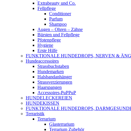
Extrabeauty und Co.
Fellpflege
Conditioner
Parfum
Shampoo
Augen – Ohren – Zähne
Bürsten und Fellpflege
Pfotenpflege
Hygiene
Erste Hilfe
FUNKTIONALE HUNDEDROPS, NERVEN & ÄNG
Hundeaccessoires
Strassbuchstaben
Hundemarken
Halsbandanhänger
Strassverzierungen
Haarspangen
Accessoires-PuPPuP
HUNDELECKEREIEN
HUNDEKISSEN
FUNKTIONALE HUNDEDROPS, DARMGESUND
Terraristik
Terrarium
Glasterrarium
Terrarium Zubehör