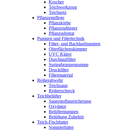
Kescher
Teichwerkzeug
Teichnetz
Pflanzenpflege
Pflanzkörbe
Pflanzendünger
Pflanzsubstrat
Pumpen und Filtertechnik
Filter- und Bachlaufpumpen
Oberflächenskimmer
UVC Klärer
Durchlauffilter
Springbrunnenpumpe
Druckfilter
Filtermaterial
Reiherabwehr
Teichzaun
Reiherschreck
Teichbelüfter
Sauerstoffanreicherung
Oxydator
Belüfterpumpen
Belüftung Zubehör
Teich-Fischfutter
Sommerfutter