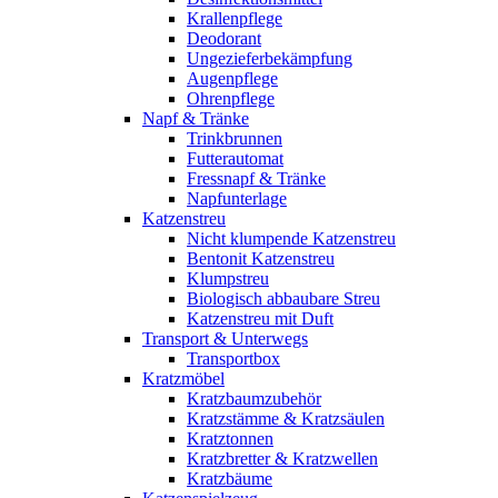
Krallenpflege
Deodorant
Ungezieferbekämpfung
Augenpflege
Ohrenpflege
Napf & Tränke
Trinkbrunnen
Futterautomat
Fressnapf & Tränke
Napfunterlage
Katzenstreu
Nicht klumpende Katzenstreu
Bentonit Katzenstreu
Klumpstreu
Biologisch abbaubare Streu
Katzenstreu mit Duft
Transport & Unterwegs
Transportbox
Kratzmöbel
Kratzbaumzubehör
Kratzstämme & Kratzsäulen
Kratztonnen
Kratzbretter & Kratzwellen
Kratzbäume