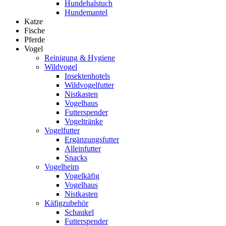
Hundehalstuch
Hundemantel
Katze
Fische
Pferde
Vogel
Reinigung & Hygiene
Wildvogel
Insektenhotels
Wildvogelfutter
Nistkasten
Vogelhaus
Futterspender
Vogeltränke
Vogelfutter
Ergänzungsfutter
Alleinfutter
Snacks
Vogelheim
Vogelkäfig
Vogelhaus
Nistkasten
Käfigzubehör
Schaukel
Futterspender