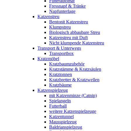
Futterautomat
Fressnapf & Tränke
Napfunterlage
Katzenstreu
Bentonit Katzenstreu
Klumpstreu
Biologisch abbaubare Streu
Katzenstreu mit Duft
Nicht klumpende Katzenstreu
Transport & Unterwegs
Transportbox
Kratzmöbel
Kratzbaumzubehör
Kratzstämme & Kratzsäulen
Kratztonnen
Kratzbretter & Kratzwellen
Kratzbäume
Katzenspielzeug
mit Katzenminze (Catnip)
Spielangeln
Futterball
weitere Katzenspielzeuge
Katzentunnel
Mausspielzeug
Baldrianspielzeug