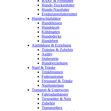
BARF & Frostfutter
Hunde-Trockenfutter
Hunde-Nassfutter
Ergänzungsfuttermittel
Hundeschlafplätze
Hundekissen
Hundekorb
Kühlmatten
Hundedecke
Hundebett
Ausbildung & Erziehung
Training & Zubehör
Agility
Stubenrein
Hundeerziehung
Napf & Tränke
Trinkbrunnen
Futterautomat
Fressnapf & Tränke
Napfunterlage
Transport & Unterwegs
Fahrradanhänger
Trenngitter & Netz
Zubehör
Transportbox