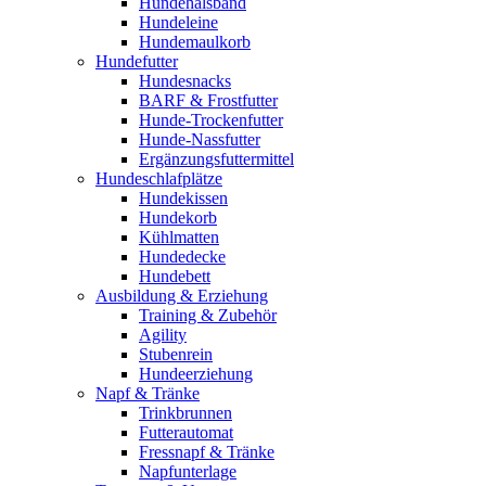
Hundehalsband
Hundeleine
Hundemaulkorb
Hundefutter
Hundesnacks
BARF & Frostfutter
Hunde-Trockenfutter
Hunde-Nassfutter
Ergänzungsfuttermittel
Hundeschlafplätze
Hundekissen
Hundekorb
Kühlmatten
Hundedecke
Hundebett
Ausbildung & Erziehung
Training & Zubehör
Agility
Stubenrein
Hundeerziehung
Napf & Tränke
Trinkbrunnen
Futterautomat
Fressnapf & Tränke
Napfunterlage