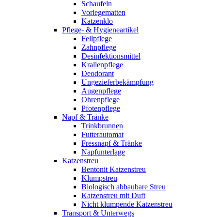
Schaufeln
Vorlegematten
Katzenklo
Pflege- & Hygieneartikel
Fellpflege
Zahnpflege
Desinfektionsmittel
Krallenpflege
Deodorant
Ungezieferbekämpfung
Augenpflege
Ohrenpflege
Pfotenpflege
Napf & Tränke
Trinkbrunnen
Futterautomat
Fressnapf & Tränke
Napfunterlage
Katzenstreu
Bentonit Katzenstreu
Klumpstreu
Biologisch abbaubare Streu
Katzenstreu mit Duft
Nicht klumpende Katzenstreu
Transport & Unterwegs