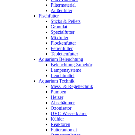
Filtermaterial
Außenfilter
Fischfutter
Sticks & Pellets
Granulat
Spezialfutter
Mixfutter
Flockenfutter
Ferienfutter
Tablettenfutter
Aquarium Beleuchtung
Beleuchtung Zubehör
Lampensysteme
Leuchtmittel
Aquarium Technik
Mess- & Regeltechnik
Pumpen
Heizer
Abschäumer
Ozonisator
UVC Wasserklärer
Kühler
Reaktoren
Futterautomat