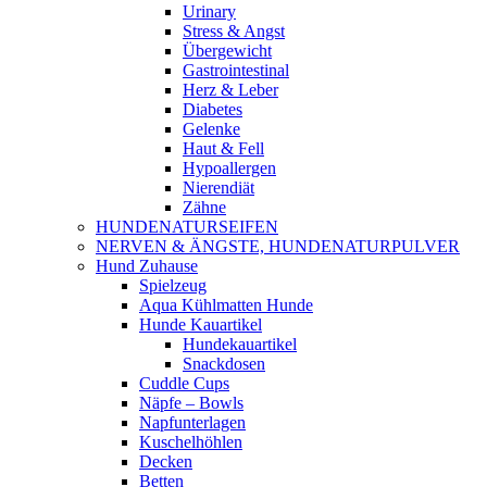
Urinary
Stress & Angst
Übergewicht
Gastrointestinal
Herz & Leber
Diabetes
Gelenke
Haut & Fell
Hypoallergen
Nierendiät
Zähne
HUNDENATURSEIFEN
NERVEN & ÄNGSTE, HUNDENATURPULVER
Hund Zuhause
Spielzeug
Aqua Kühlmatten Hunde
Hunde Kauartikel
Hundekauartikel
Snackdosen
Cuddle Cups
Näpfe – Bowls
Napfunterlagen
Kuschelhöhlen
Decken
Betten