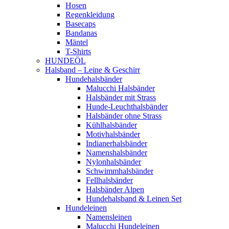
Hosen
Regenkleidung
Basecaps
Bandanas
Mäntel
T-Shirts
HUNDEÖL
Halsband – Leine & Geschirr
Hundehalsbänder
Malucchi Halsbänder
Halsbänder mit Strass
Hunde-Leuchthalsbänder
Halsbänder ohne Strass
Kühlhalsbänder
Motivhalsbänder
Indianerhalsbänder
Namenshalsbänder
Nylonhalsbänder
Schwimmhalsbänder
Fellhalsbänder
Halsbänder Alpen
Hundehalsband & Leinen Set
Hundeleinen
Namensleinen
Malucchi Hundeleinen