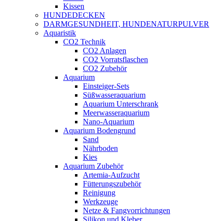
Kissen
HUNDEDECKEN
DARMGESUNDHEIT, HUNDENATURPULVER
Aquaristik
CO2 Technik
CO2 Anlagen
CO2 Vorratsflaschen
CO2 Zubehör
Aquarium
Einsteiger-Sets
Süßwasseraquarium
Aquarium Unterschrank
Meerwasseraquarium
Nano-Aquarium
Aquarium Bodengrund
Sand
Nährboden
Kies
Aquarium Zubehör
Artemia-Aufzucht
Fütterungszubehör
Reinigung
Werkzeuge
Netze & Fangvorrichtungen
Silikon und Kleber