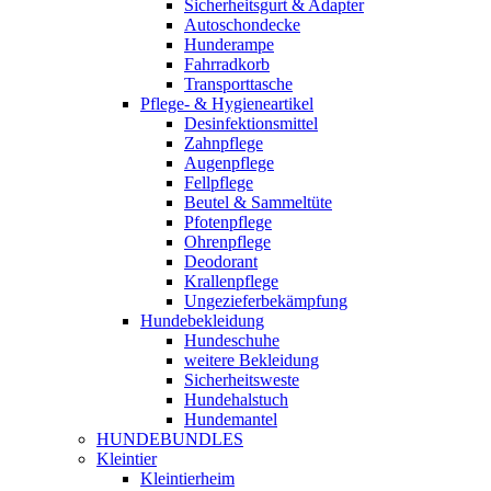
Sicherheitsgurt & Adapter
Autoschondecke
Hunderampe
Fahrradkorb
Transporttasche
Pflege- & Hygieneartikel
Desinfektionsmittel
Zahnpflege
Augenpflege
Fellpflege
Beutel & Sammeltüte
Pfotenpflege
Ohrenpflege
Deodorant
Krallenpflege
Ungezieferbekämpfung
Hundebekleidung
Hundeschuhe
weitere Bekleidung
Sicherheitsweste
Hundehalstuch
Hundemantel
HUNDEBUNDLES
Kleintier
Kleintierheim