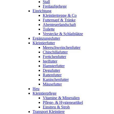
Stall
Freilaufgehege
Einrichtung
Kleintiertreppe & Co
Futternapf & Tränke
Abenteuerlandschaft
Toilette
Verstecke & Schlafplätze
Ergänzungsfutter
Kleintierfutter
Meerschweinchenfutter
Chinchillafutter
Frettchenfutter
Igelfutter
Hamsterfutter
Degufutter
Rattenfutter
Kaninchenfutter
Mäusefutter
Heu
Kleintierpflege
Vitamine & Mineralien
Pflege- & Hygieneartikel
Einstreu & Stroh
Transport Kleintiere