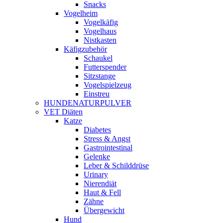
Snacks
Vogelheim
Vogelkäfig
Vogelhaus
Nistkasten
Käfigzubehör
Schaukel
Futterspender
Sitzstange
Vogelspielzeug
Einstreu
HUNDENATURPULVER
VET Diäten
Katze
Diabetes
Stress & Angst
Gastrointestinal
Gelenke
Leber & Schilddrüse
Urinary
Nierendiät
Haut & Fell
Zähne
Übergewicht
Hund