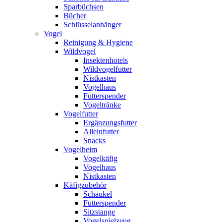
Sparbüchsen
Bücher
Schlüsselanhänger
Vogel
Reinigung & Hygiene
Wildvogel
Insektenhotels
Wildvogelfutter
Nistkasten
Vogelhaus
Futterspender
Vogeltränke
Vogelfutter
Ergänzungsfutter
Alleinfutter
Snacks
Vogelheim
Vogelkäfig
Vogelhaus
Nistkasten
Käfigzubehör
Schaukel
Futterspender
Sitzstange
Vogelspielzeug