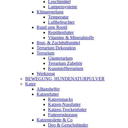
Leuchtmittel
Lampensysteme
Klimaregelung
Temperatur
Luftbefeuchter
Rund ums Reptil
Reptilienfutter
Vitamine & Mineralstoffe
Brut- & Zuchthilfsmittel
Terrarium Dekoration
Terrarium
Glasterrarium
Terrarium Zubehör
Kunststoffterrarium
Werkzeug
BEWEGUNG, HUNDENATURPULVER
Katze
Alltagshelfer
Katzenfutter
Katzensnacks
Katzen-Nassfutter
Katzen-Trockenfutter
Futterergänzung
Katzentoilette & Co
Deo & Geruchsbinder