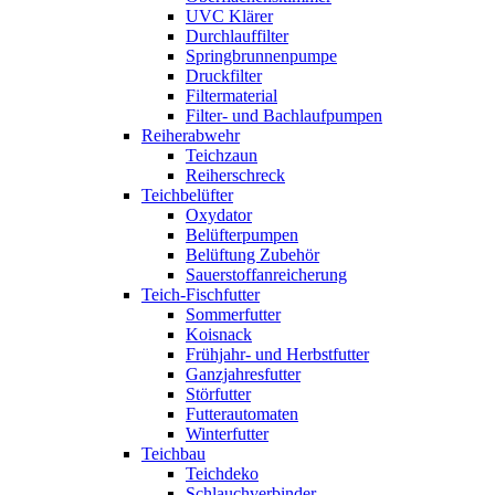
UVC Klärer
Durchlauffilter
Springbrunnenpumpe
Druckfilter
Filtermaterial
Filter- und Bachlaufpumpen
Reiherabwehr
Teichzaun
Reiherschreck
Teichbelüfter
Oxydator
Belüfterpumpen
Belüftung Zubehör
Sauerstoffanreicherung
Teich-Fischfutter
Sommerfutter
Koisnack
Frühjahr- und Herbstfutter
Ganzjahresfutter
Störfutter
Futterautomaten
Winterfutter
Teichbau
Teichdeko
Schlauchverbinder