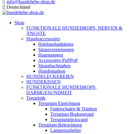
info@hundeliebe-shop.de
Deutschland
Shop
FUNKTIONALE HUNDEDROPS, NERVEN &
ÄNGSTE
Hundeaccessoires
Halsbandanhänger
Strassverzierungen
Haarspangen
Accessoires-PuPPuP
Strassbuchstaben
Hundemarken
HUNDELECKEREIEN
HUNDEKISSEN
FUNKTIONALE HUNDEDROPS,
DARMGESUNDHEIT
Terraristik
Terrarium Einrichtung
Futterschalen & Tränken
Terrarium Bodengrund
Terrariumrückwand
Terrarium Beleuchtung
Lampenzubehör