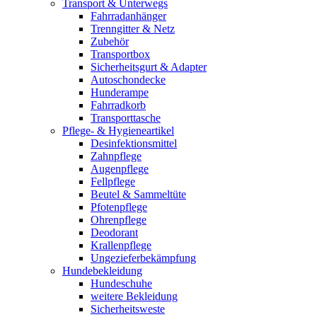
Transport & Unterwegs
Fahrradanhänger
Trenngitter & Netz
Zubehör
Transportbox
Sicherheitsgurt & Adapter
Autoschondecke
Hunderampe
Fahrradkorb
Transporttasche
Pflege- & Hygieneartikel
Desinfektionsmittel
Zahnpflege
Augenpflege
Fellpflege
Beutel & Sammeltüte
Pfotenpflege
Ohrenpflege
Deodorant
Krallenpflege
Ungezieferbekämpfung
Hundebekleidung
Hundeschuhe
weitere Bekleidung
Sicherheitsweste