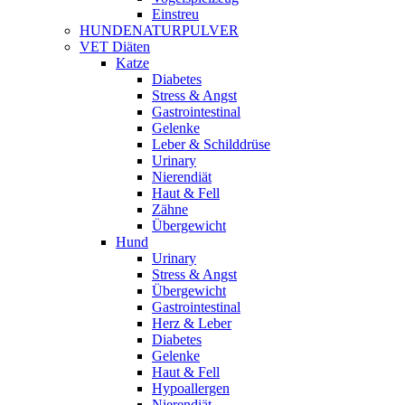
Einstreu
HUNDENATURPULVER
VET Diäten
Katze
Diabetes
Stress & Angst
Gastrointestinal
Gelenke
Leber & Schilddrüse
Urinary
Nierendiät
Haut & Fell
Zähne
Übergewicht
Hund
Urinary
Stress & Angst
Übergewicht
Gastrointestinal
Herz & Leber
Diabetes
Gelenke
Haut & Fell
Hypoallergen
Nierendiät