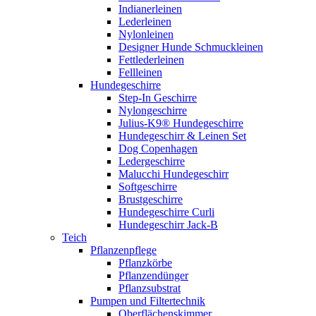
Indianerleinen
Lederleinen
Nylonleinen
Designer Hunde Schmuckleinen
Fettlederleinen
Fellleinen
Hundegeschirre
Step-In Geschirre
Nylongeschirre
Julius-K9® Hundegeschirre
Hundegeschirr & Leinen Set
Dog Copenhagen
Ledergeschirre
Malucchi Hundegeschirr
Softgeschirre
Brustgeschirre
Hundegeschirre Curli
Hundegeschirr Jack-B
Teich
Pflanzenpflege
Pflanzkörbe
Pflanzendünger
Pflanzsubstrat
Pumpen und Filtertechnik
Oberflächenskimmer