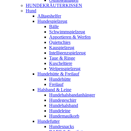
Osmoseanlagen
HUNDEKRÄUTERKISSEN
Hund
Alltagshelfer
Hundespielzeug
Bälle
Schwimmspielzeug
Apportieren & Werfen
Quietschies
Kauspielzeug
Intelligenzspielzeug
Taue & Ringe
Kuscheltiere
Welpenspielzeug
Hundehütte & Freilauf
Hundehütte
Freilauf
Halsband & Leine
Hundehalsbandanhänger
Hundegeschirr
Hundehalsband
Hundeleine
Hundemaulkorb
Hundefutter
Hundesnacks