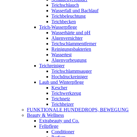
Teichschlauch
Wasserfall und Bachlauf
Teichbeleuchtung
Teichbecken
Teich-Wasserpflege
Wasserhärte und pH
Algenvernichter
Teichschlammentferner
Reinigungsbakterien
Wassertest
Algenvorbeugung
Teichreiniger
Teichschlammsauger
Hochdruckreiniger
Laub und Winterpflege
Kescher
Teichwerkzeug
Teichnetz
Teichheizer
FUNKTIONALE HUNDEDROPS, BEWEGUNG
Beauty & Wellness
Extrabeauty und Co.
Fellpflege
Conditioner