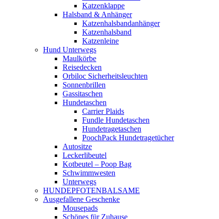
Katzenklappe
Halsband & Anhänger
Katzenhalsbandanhänger
Katzenhalsband
Katzenleine
Hund Unterwegs
Maulkörbe
Reisedecken
Orbiloc Sicherheitsleuchten
Sonnenbrillen
Gassitaschen
Hundetaschen
Carrier Plaids
Fundle Hundetaschen
Hundetragetaschen
PoochPack Hundetragetücher
Autositze
Leckerlibeutel
Kotbeutel – Poop Bag
Schwimmwesten
Unterwegs
HUNDEPFOTENBALSAME
Ausgefallene Geschenke
Mousepads
Schönes für Zuhause