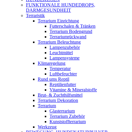
FUNKTIONALE HUNDEDROPS,
DARMGESUNDHEIT
Terraristik
Terrarium Einrichtung
Futterschalen & Tränken
Terrarium Bodengrund
Terrariumrückwand
Terrarium Beleuchtung
Lampenzubehör
Leuchtmittel
Lampensysteme
Klimaregelung
Temperatur
Luftbefeuchter
Rund ums Reptil
Reptilienfutter
Vitamine & Mineralstoffe
Brut- & Zuchthilfsmittel
Terrarium Dekoration
Terrarium
Glasterrarium
Terrarium Zubehör
Kunststoffterrarium
Werkzeug