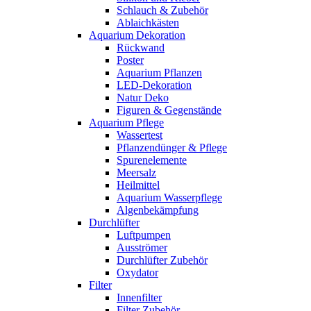
Schlauch & Zubehör
Ablaichkästen
Aquarium Dekoration
Rückwand
Poster
Aquarium Pflanzen
LED-Dekoration
Natur Deko
Figuren & Gegenstände
Aquarium Pflege
Wassertest
Pflanzendünger & Pflege
Spurenelemente
Meersalz
Heilmittel
Aquarium Wasserpflege
Algenbekämpfung
Durchlüfter
Luftpumpen
Ausströmer
Durchlüfter Zubehör
Oxydator
Filter
Innenfilter
Filter Zubehör