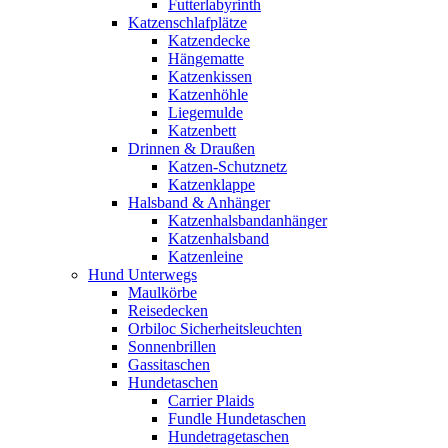
Futterlabyrinth
Katzenschlafplätze
Katzendecke
Hängematte
Katzenkissen
Katzenhöhle
Liegemulde
Katzenbett
Drinnen & Draußen
Katzen-Schutznetz
Katzenklappe
Halsband & Anhänger
Katzenhalsbandanhänger
Katzenhalsband
Katzenleine
Hund Unterwegs
Maulkörbe
Reisedecken
Orbiloc Sicherheitsleuchten
Sonnenbrillen
Gassitaschen
Hundetaschen
Carrier Plaids
Fundle Hundetaschen
Hundetragetaschen