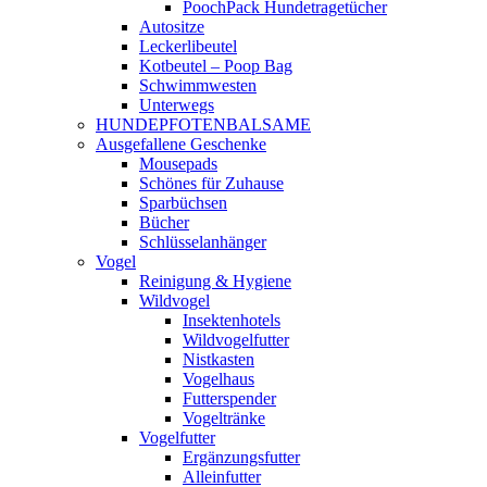
PoochPack Hundetragetücher
Autositze
Leckerlibeutel
Kotbeutel – Poop Bag
Schwimmwesten
Unterwegs
HUNDEPFOTENBALSAME
Ausgefallene Geschenke
Mousepads
Schönes für Zuhause
Sparbüchsen
Bücher
Schlüsselanhänger
Vogel
Reinigung & Hygiene
Wildvogel
Insektenhotels
Wildvogelfutter
Nistkasten
Vogelhaus
Futterspender
Vogeltränke
Vogelfutter
Ergänzungsfutter
Alleinfutter