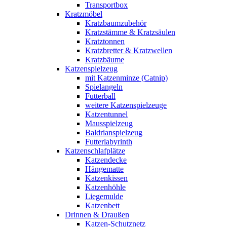
Transportbox
Kratzmöbel
Kratzbaumzubehör
Kratzstämme & Kratzsäulen
Kratztonnen
Kratzbretter & Kratzwellen
Kratzbäume
Katzenspielzeug
mit Katzenminze (Catnip)
Spielangeln
Futterball
weitere Katzenspielzeuge
Katzentunnel
Mausspielzeug
Baldrianspielzeug
Futterlabyrinth
Katzenschlafplätze
Katzendecke
Hängematte
Katzenkissen
Katzenhöhle
Liegemulde
Katzenbett
Drinnen & Draußen
Katzen-Schutznetz