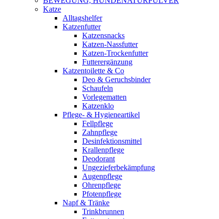
BEWEGUNG, HUNDENATURPULVER
Katze
Alltagshelfer
Katzenfutter
Katzensnacks
Katzen-Nassfutter
Katzen-Trockenfutter
Futterergänzung
Katzentoilette & Co
Deo & Geruchsbinder
Schaufeln
Vorlegematten
Katzenklo
Pflege- & Hygieneartikel
Fellpflege
Zahnpflege
Desinfektionsmittel
Krallenpflege
Deodorant
Ungezieferbekämpfung
Augenpflege
Ohrenpflege
Pfotenpflege
Napf & Tränke
Trinkbrunnen