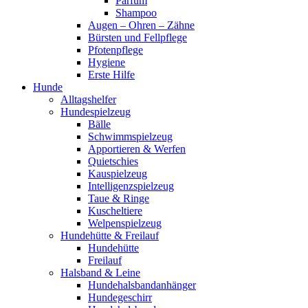
Parfum
Shampoo
Augen – Ohren – Zähne
Bürsten und Fellpflege
Pfotenpflege
Hygiene
Erste Hilfe
Hunde
Alltagshelfer
Hundespielzeug
Bälle
Schwimmspielzeug
Apportieren & Werfen
Quietschies
Kauspielzeug
Intelligenzspielzeug
Taue & Ringe
Kuscheltiere
Welpenspielzeug
Hundehütte & Freilauf
Hundehütte
Freilauf
Halsband & Leine
Hundehalsbandanhänger
Hundegeschirr