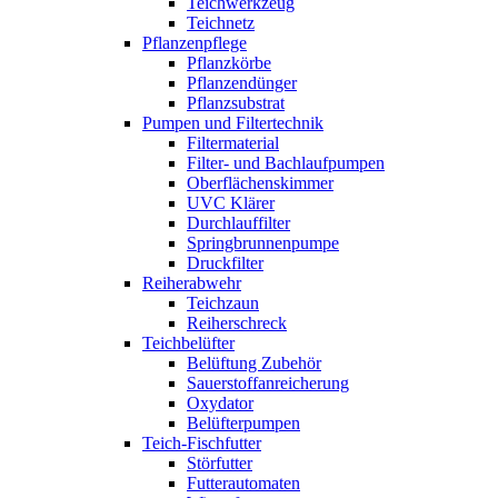
Teichwerkzeug
Teichnetz
Pflanzenpflege
Pflanzkörbe
Pflanzendünger
Pflanzsubstrat
Pumpen und Filtertechnik
Filtermaterial
Filter- und Bachlaufpumpen
Oberflächenskimmer
UVC Klärer
Durchlauffilter
Springbrunnenpumpe
Druckfilter
Reiherabwehr
Teichzaun
Reiherschreck
Teichbelüfter
Belüftung Zubehör
Sauerstoffanreicherung
Oxydator
Belüfterpumpen
Teich-Fischfutter
Störfutter
Futterautomaten