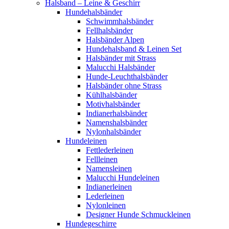
Halsband – Leine & Geschirr
Hundehalsbänder
Schwimmhalsbänder
Fellhalsbänder
Halsbänder Alpen
Hundehalsband & Leinen Set
Halsbänder mit Strass
Malucchi Halsbänder
Hunde-Leuchthalsbänder
Halsbänder ohne Strass
Kühlhalsbänder
Motivhalsbänder
Indianerhalsbänder
Namenshalsbänder
Nylonhalsbänder
Hundeleinen
Fettlederleinen
Fellleinen
Namensleinen
Malucchi Hundeleinen
Indianerleinen
Lederleinen
Nylonleinen
Designer Hunde Schmuckleinen
Hundegeschirre