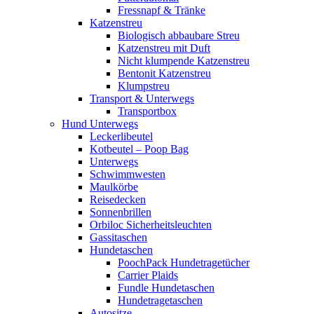
Fressnapf & Tränke
Katzenstreu
Biologisch abbaubare Streu
Katzenstreu mit Duft
Nicht klumpende Katzenstreu
Bentonit Katzenstreu
Klumpstreu
Transport & Unterwegs
Transportbox
Hund Unterwegs
Leckerlibeutel
Kotbeutel – Poop Bag
Unterwegs
Schwimmwesten
Maulkörbe
Reisedecken
Sonnenbrillen
Orbiloc Sicherheitsleuchten
Gassitaschen
Hundetaschen
PoochPack Hundetragetücher
Carrier Plaids
Fundle Hundetaschen
Hundetragetaschen
Autositze