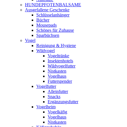
HUNDEPFOTENBALSAME
Ausgefallene Geschenke
Schlüsselanhänger
Bücher
Mousepads
Schönes für Zuhause
Sparbüchsen
Vogel
Reinigung & Hygiene
Wildvogel
Vogeltränke
Insektenhotels
Wildvogelfutter
Nistkasten
Vogelhaus
Futterspender
Vogelfutter
Alleinfutter
Snacks
Ergänzungsfutter
Vogelheim
Vogelkäfig
Vogelhaus
Nistkasten