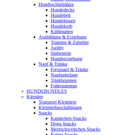
Hundeschlafplätze
Hundedecke
Hundebett
Hundekissen
Hundekorb
Kühlmatten
Ausbildung & Erziehung
Training & Zubehör
Agility
Stubenrein
Hundeerziehung
Napf & Tränke
Fressnapf & Tränke
Napfunterlage
Trinkbrunnen
Futterautomat
HUNDEBUNDLES
Kleintier
Transport Kleintiere
Kleintierbeschäftigung
Snacks
Kaninchen-Snacks
Degu-Snacks
Meerschweinchen-Snacks
Ratten-Snacks