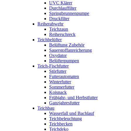
UVC Klärer
Durchlauffilter
Springbrunnenpumpe
Druckfilter
Reiherabwehr
Teichzaun
Reiherschreck
Teichbelüfter
Belüftung Zubehör
Sauerstoffanreicherung
Oxydator
Belüfterpumpen
Teich-Fischfutter
Störfutter
Futterautomaten
Winterfutter
Sommerfutter
Koisnack
Frühjahr- und Herbstfutter
Ganzjahresfutter
Teichbau
Wasserfall und Bachlauf
Teichbeleuchtung
Teichbecken
Teichdeko