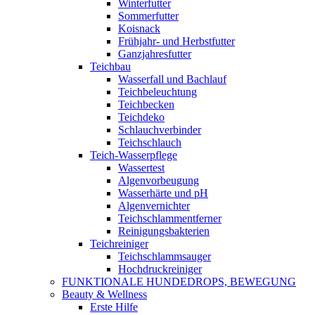
Winterfutter
Sommerfutter
Koisnack
Frühjahr- und Herbstfutter
Ganzjahresfutter
Teichbau
Wasserfall und Bachlauf
Teichbeleuchtung
Teichbecken
Teichdeko
Schlauchverbinder
Teichschlauch
Teich-Wasserpflege
Wassertest
Algenvorbeugung
Wasserhärte und pH
Algenvernichter
Teichschlammentferner
Reinigungsbakterien
Teichreiniger
Teichschlammsauger
Hochdruckreiniger
FUNKTIONALE HUNDEDROPS, BEWEGUNG
Beauty & Wellness
Erste Hilfe