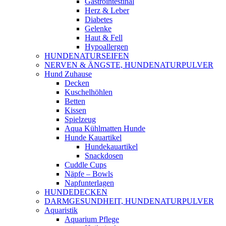
Gastrointestinal
Herz & Leber
Diabetes
Gelenke
Haut & Fell
Hypoallergen
HUNDENATURSEIFEN
NERVEN & ÄNGSTE, HUNDENATURPULVER
Hund Zuhause
Decken
Kuschelhöhlen
Betten
Kissen
Spielzeug
Aqua Kühlmatten Hunde
Hunde Kauartikel
Hundekauartikel
Snackdosen
Cuddle Cups
Näpfe – Bowls
Napfunterlagen
HUNDEDECKEN
DARMGESUNDHEIT, HUNDENATURPULVER
Aquaristik
Aquarium Pflege