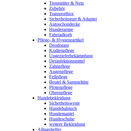
Trenngitter & Netz
Zubehör
Transportbox
Sicherheitsgurt & Adapter
Autoschondecke
Hunderampe
Fahrradkorb
Pflege- & Hygieneartikel
Deodorant
Krallenpflege
Ungezieferbekämpfung
Desinfektionsmittel
Zahnpflege
Augenpflege
Fellpflege
Beutel & Sammeltüte
Pfotenpflege
Ohrenpflege
Hundebekleidung
Sicherheitsweste
Hundehalstuch
Hundemantel
Hundeschuhe
weitere Bekleidung
Alltagshelfer