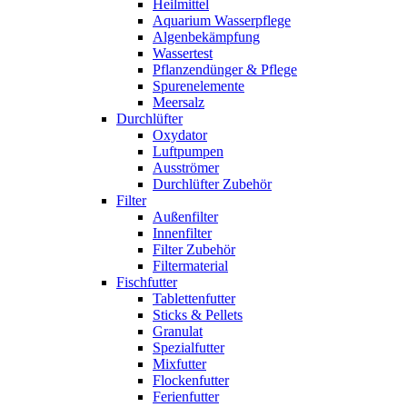
Heilmittel
Aquarium Wasserpflege
Algenbekämpfung
Wassertest
Pflanzendünger & Pflege
Spurenelemente
Meersalz
Durchlüfter
Oxydator
Luftpumpen
Ausströmer
Durchlüfter Zubehör
Filter
Außenfilter
Innenfilter
Filter Zubehör
Filtermaterial
Fischfutter
Tablettenfutter
Sticks & Pellets
Granulat
Spezialfutter
Mixfutter
Flockenfutter
Ferienfutter