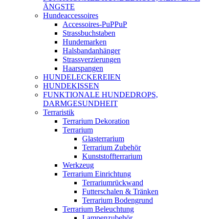
ÄNGSTE
Hundeaccessoires
Accessoires-PuPPuP
Strassbuchstaben
Hundemarken
Halsbandanhänger
Strassverzierungen
Haarspangen
HUNDELECKEREIEN
HUNDEKISSEN
FUNKTIONALE HUNDEDROPS,
DARMGESUNDHEIT
Terraristik
Terrarium Dekoration
Terrarium
Glasterrarium
Terrarium Zubehör
Kunststoffterrarium
Werkzeug
Terrarium Einrichtung
Terrariumrückwand
Futterschalen & Tränken
Terrarium Bodengrund
Terrarium Beleuchtung
Lampenzubehör