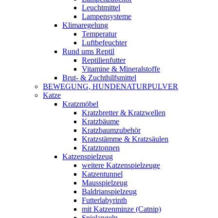
Leuchtmittel
Lampensysteme
Klimaregelung
Temperatur
Luftbefeuchter
Rund ums Reptil
Reptilienfutter
Vitamine & Mineralstoffe
Brut- & Zuchthilfsmittel
BEWEGUNG, HUNDENATURPULVER
Katze
Kratzmöbel
Kratzbretter & Kratzwellen
Kratzbäume
Kratzbaumzubehör
Kratzstämme & Kratzsäulen
Kratztonnen
Katzenspielzeug
weitere Katzenspielzeuge
Katzentunnel
Mausspielzeug
Baldrianspielzeug
Futterlabyrinth
mit Katzenminze (Catnip)
Spielangeln