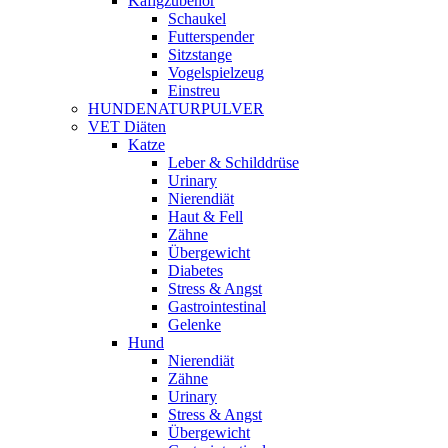
Käfigzubehör
Schaukel
Futterspender
Sitzstange
Vogelspielzeug
Einstreu
HUNDENATURPULVER
VET Diäten
Katze
Leber & Schilddrüse
Urinary
Nierendiät
Haut & Fell
Zähne
Übergewicht
Diabetes
Stress & Angst
Gastrointestinal
Gelenke
Hund
Nierendiät
Zähne
Urinary
Stress & Angst
Übergewicht