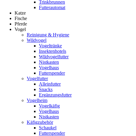
Trinkbrunnen
Futterautomat
Katze
Fische
Pferde
Vogel
Reinigung & Hygiene
Wildvogel
Vogeltränke
Insektenhotels
Wildvogelfutter
Nistkasten
Vogelhaus
Futterspender
Vogelfutter
Alleinfutter
Snacks
Ergänzungsfutter
Vogelheim
Vogelkäfig
Vogelhaus
Nistkasten
Käfigzubehör
Schaukel
Futterspender