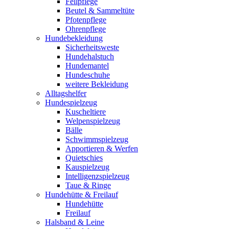
Fellpflege
Beutel & Sammeltüte
Pfotenpflege
Ohrenpflege
Hundebekleidung
Sicherheitsweste
Hundehalstuch
Hundemantel
Hundeschuhe
weitere Bekleidung
Alltagshelfer
Hundespielzeug
Kuscheltiere
Welpenspielzeug
Bälle
Schwimmspielzeug
Apportieren & Werfen
Quietschies
Kauspielzeug
Intelligenzspielzeug
Taue & Ringe
Hundehütte & Freilauf
Hundehütte
Freilauf
Halsband & Leine