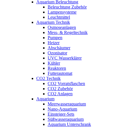
Aquarium Beleuchtung
Beleuchtung Zubehör
Lampensysteme
Leuchtmittel
Aquarium Technik
Osmoseanlagen
Mess- & Regeltechnik
Pumpen
Heizer
Abschäumer
Ozonisator
UVC Wasserklärer
Kühler
Reaktoren
Futterautomat
CO2 Technik
CO2 Vorratsflaschen
CO2 Zubehör
CO2 Anlagen
Aquarium
Meerwasseraquarium
Nano-Aquarium
Einsteiger-Sets
Süßwasseraquarium
Aquarium Unterschrank