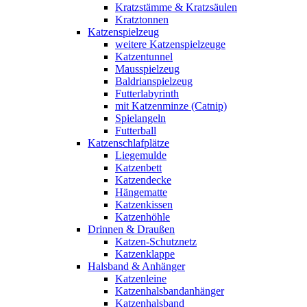
Kratzstämme & Kratzsäulen
Kratztonnen
Katzenspielzeug
weitere Katzenspielzeuge
Katzentunnel
Mausspielzeug
Baldrianspielzeug
Futterlabyrinth
mit Katzenminze (Catnip)
Spielangeln
Futterball
Katzenschlafplätze
Liegemulde
Katzenbett
Katzendecke
Hängematte
Katzenkissen
Katzenhöhle
Drinnen & Draußen
Katzen-Schutznetz
Katzenklappe
Halsband & Anhänger
Katzenleine
Katzenhalsbandanhänger
Katzenhalsband