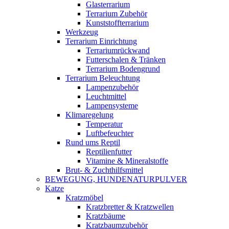
Glasterrarium
Terrarium Zubehör
Kunststoffterrarium
Werkzeug
Terrarium Einrichtung
Terrariumrückwand
Futterschalen & Tränken
Terrarium Bodengrund
Terrarium Beleuchtung
Lampenzubehör
Leuchtmittel
Lampensysteme
Klimaregelung
Temperatur
Luftbefeuchter
Rund ums Reptil
Reptilienfutter
Vitamine & Mineralstoffe
Brut- & Zuchthilfsmittel
BEWEGUNG, HUNDENATURPULVER
Katze
Kratzmöbel
Kratzbretter & Kratzwellen
Kratzbäume
Kratzbaumzubehör