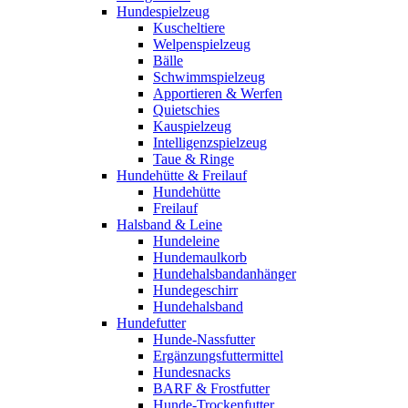
Hundespielzeug
Kuscheltiere
Welpenspielzeug
Bälle
Schwimmspielzeug
Apportieren & Werfen
Quietschies
Kauspielzeug
Intelligenzspielzeug
Taue & Ringe
Hundehütte & Freilauf
Hundehütte
Freilauf
Halsband & Leine
Hundeleine
Hundemaulkorb
Hundehalsbandanhänger
Hundegeschirr
Hundehalsband
Hundefutter
Hunde-Nassfutter
Ergänzungsfuttermittel
Hundesnacks
BARF & Frostfutter
Hunde-Trockenfutter