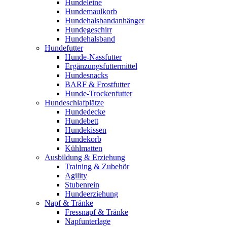
Hundeleine
Hundemaulkorb
Hundehalsbandanhänger
Hundegeschirr
Hundehalsband
Hundefutter
Hunde-Nassfutter
Ergänzungsfuttermittel
Hundesnacks
BARF & Frostfutter
Hunde-Trockenfutter
Hundeschlafplätze
Hundedecke
Hundebett
Hundekissen
Hundekorb
Kühlmatten
Ausbildung & Erziehung
Training & Zubehör
Agility
Stubenrein
Hundeerziehung
Napf & Tränke
Fressnapf & Tränke
Napfunterlage