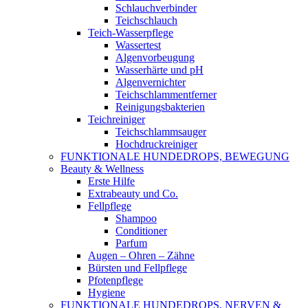
Schlauchverbinder
Teichschlauch
Teich-Wasserpflege
Wassertest
Algenvorbeugung
Wasserhärte und pH
Algenvernichter
Teichschlammentferner
Reinigungsbakterien
Teichreiniger
Teichschlammsauger
Hochdruckreiniger
FUNKTIONALE HUNDEDROPS, BEWEGUNG
Beauty & Wellness
Erste Hilfe
Extrabeauty und Co.
Fellpflege
Shampoo
Conditioner
Parfum
Augen – Ohren – Zähne
Bürsten und Fellpflege
Pfotenpflege
Hygiene
FUNKTIONALE HUNDEDROPS, NERVEN &