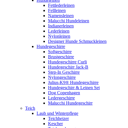
Hundeleinen
Fettlederleinen
Fellleinen
Namensleinen
Malucchi Hundeleinen
Indianerleinen
Lederleinen
Nylonleinen
Designer Hunde Schmuckleinen
Hundegeschirre
Softgeschirre
Brustgeschirre
Hundegeschirre Curli
Hundegeschirr Jack-B
Step-In Geschirre
Nylongeschirre
Julius-K9® Hundegeschirre
Hundegeschirr & Leinen Set
Dog Copenhagen
Ledergeschirre
Malucchi Hundegeschirr
Teich
Laub und Winterpflege
Teichheizer
Kescher