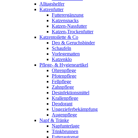
Alltagshelfer
Katzenfutter
Futterergänzung
Katzensnacks
Katzen-Nassfutter
Katzen-Trockenfutter
Katzentoilette & Co
Deo & Geruchsbinder
Schaufeln
Vorlegematten
Katzenklo
Pflege- & Hygieneartikel
Ohrenpflege
Pfotenpflege
Fellpflege
Zahnpflege
Desinfektionsmittel
Krallenpflege
Deodorant
Ungezieferbekämpfung
Augenpflege
Napf & Tränke
Napfunterlage
Trinkbrunnen
Futterautomat