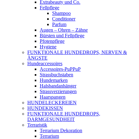
Extrabeauty und Co.
Fellpflege
Shampoo
Conditioner
Parfum
Augen – Ohren – Zähne
Bürsten und Fellpflege
Pfotenpflege
Hygiene
FUNKTIONALE HUNDEDROPS, NERVEN &
ÄNGSTE
Hundeaccessoires
Accessoires-PuPPuP
Strassbuchstaben
Hundemarken
Halsbandanhänger
Strassverzierungen
Haarspangen
HUNDELECKEREIEN
HUNDEKISSEN
FUNKTIONALE HUNDEDROPS,
DARMGESUNDHEIT
Terraristik
Terrarium Dekoration
Terrarium