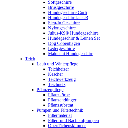
Softgeschirre
Brustgeschirre
Hundegeschirre Curli
Hundegeschirr Jack-B
Step-In Geschirre
Nylongeschirre
Julius-K9® Hundegeschirre
Hundegeschirr & Leinen Set
Dog Copenhagen
Ledergeschirre
Malucchi Hundegeschirr
Teich
Laub und Winterpflege
Teichheizer
Kescher
Teichwerkzeug
Teichnetz
Pflanzenpflege
Pflanzkörbe
Pflanzendünger
Pflanzsubstrat
Pumpen und Filtertechnik
Filtermaterial
Filter- und Bachlaufpumpen
Oberflächenskimmer