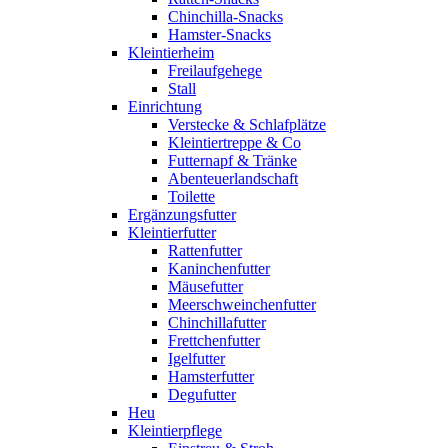
Chinchilla-Snacks
Hamster-Snacks
Kleintierheim
Freilaufgehege
Stall
Einrichtung
Verstecke & Schlafplätze
Kleintiertreppe & Co
Futternapf & Tränke
Abenteuerlandschaft
Toilette
Ergänzungsfutter
Kleintierfutter
Rattenfutter
Kaninchenfutter
Mäusefutter
Meerschweinchenfutter
Chinchillafutter
Frettchenfutter
Igelfutter
Hamsterfutter
Degufutter
Heu
Kleintierpflege