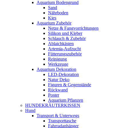
Aquarium Bodengrund
Sand
Nährboden
Kies
Aquarium Zubehör
Netze & Fangvorrichtungen
Silikon und Kleber
Schlauch & Zubehör
Ablaichkästen
Artemia-Aufzucht
Fütterungszubehör
Reinigung
Werkzeuge
Aquarium Dekoration
LED-Dekoration
Natur Deko
Figuren & Gegenstände
Rückwand
Poster
Aquarium Pflanzen
HUNDEKRÄUTERKISSEN
Hund
Transport & Unterwegs
Transporttasche
Fahrradanhänger