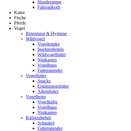
Hunderampe
Fahrradkorb
Katze
Fische
Pferde
Vogel
Reinigung & Hygiene
Wildvogel
Vogeltränke
Insektenhotels
Wildvogelfutter
Nistkasten
Vogelhaus
Futterspender
Vogelfutter
Snacks
Ergänzungsfutter
Alleinfutter
Vogelheim
Vogelkäfig
Vogelhaus
Nistkasten
Käfigzubehör
Schaukel
Futterspender