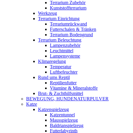
Terrarium Zubehör
Kunststoffterrarium
Werkzeug
Terrarium Einrichtung
Terrariumrückwand
Futterschalen & Tränken
Terrarium Bodengrund
Terrarium Beleuchtung
Lampenzubehör
Leuchtmittel
Lampensysteme
Klimaregelung
Temperatur
Luftbefeuchter
Rund ums Reptil
Reptilienfutter
Vitamine & Mineralstoffe
Brut- & Zuchthilfsmittel
BEWEGUNG, HUNDENATURPULVER
Katze
Katzenspielzeug
Katzentunnel
Mausspielzeug
Baldrianspielzeug
Futterlabyrinth