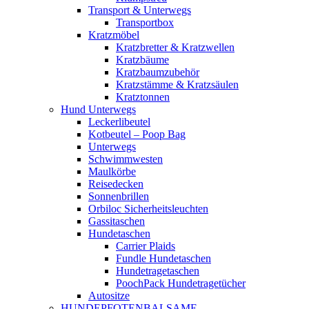
Transport & Unterwegs
Transportbox
Kratzmöbel
Kratzbretter & Kratzwellen
Kratzbäume
Kratzbaumzubehör
Kratzstämme & Kratzsäulen
Kratztonnen
Hund Unterwegs
Leckerlibeutel
Kotbeutel – Poop Bag
Unterwegs
Schwimmwesten
Maulkörbe
Reisedecken
Sonnenbrillen
Orbiloc Sicherheitsleuchten
Gassitaschen
Hundetaschen
Carrier Plaids
Fundle Hundetaschen
Hundetragetaschen
PoochPack Hundetragetücher
Autositze
HUNDEPFOTENBALSAME