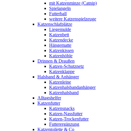
mit Katzenminze (Catnip)
Spielangeln
Futterball
weitere Katzenspielzeuge
Katzenschlafplätze
Liegemulde
Katzenbett
Katzendecke
Hängematte
Katzenkissen
Katzenhöhle
Drinnen & Draußen
Katzen-Schutznetz
Katzenklappe
Halsband & Anhänger
Katzenleine
Katzenhalsbandanhänger
Katzenhalsband
Alltagshelfer
Katzenfutter
Katzensnacks
Katzen-Nassfutter
Katzen-Trockenfutter
Futterergänzung
Katzentoilette & Co