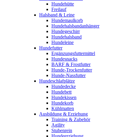
Hundehütte
Freilauf
Halsband & Leine
Hundemaulkorb
Hundehalsbandanhänger
Hundegeschirr
Hundehalsband
Hundeleine
Hundefutter
Ergänzungsfuttermittel
Hundesnacks
BARF & Frostfutter
Hunde-Trockenfutter
Hunde-Nassfutter
Hundeschlafplätze
Hundedecke
Hundebett
Hundekissen
Hundekorb
Kühlmatten
Ausbildung & Erziehung
Training & Zubehör
Agility
Stubenrein
Hundeerziehung