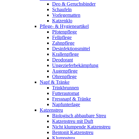
Deo & Geruchsbinder
Schaufeln
Vorlegematten
Katzenklo
Pflege- & Hygieneartikel
Pfotenpflege
Fellpflege
Zahnpflege
Desinfektionsmittel
Krallenpflege
Deodorant
Ungezieferbekämpfung
Augenpflege
Ohrenpflege
Napf & Tränke
Trinkbrunnen
Futterautomat
Fressnapf & Tränke
Napfunterlage
Katzenstreu
Biologisch abbaubare Streu
Katzenstreu mit Duft
Nicht klumpende Katzenstreu
Bentonit Katzenstreu
Klumpstreu