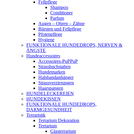
Fellpflege
Shampoo
Conditioner
Parfum
Augen – Ohren – Zähne
Bürsten und Fellpflege
Pfotenpflege
Hygiene
FUNKTIONALE HUNDEDROPS, NERVEN &
ÄNGSTE
Hundeaccessoires
Accessoires-PuPPuP
Strassbuchstaben
Hundemarken
Halsbandanhänger
Strassverzierungen
Haarspangen
HUNDELECKEREIEN
HUNDEKISSEN
FUNKTIONALE HUNDEDROPS,
DARMGESUNDHEIT
Terraristik
Terrarium Dekoration
Terrarium
Glasterrarium