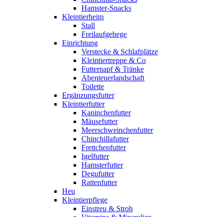
Hamster-Snacks
Kleintierheim
Stall
Freilaufgehege
Einrichtung
Verstecke & Schlafplätze
Kleintiertreppe & Co
Futternapf & Tränke
Abenteuerlandschaft
Toilette
Ergänzungsfutter
Kleintierfutter
Kaninchenfutter
Mäusefutter
Meerschweinchenfutter
Chinchillafutter
Frettchenfutter
Igelfutter
Hamsterfutter
Degufutter
Rattenfutter
Heu
Kleintierpflege
Einstreu & Stroh