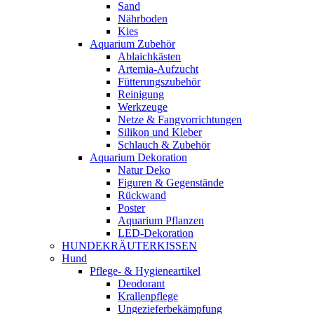
Sand
Nährboden
Kies
Aquarium Zubehör
Ablaichkästen
Artemia-Aufzucht
Fütterungszubehör
Reinigung
Werkzeuge
Netze & Fangvorrichtungen
Silikon und Kleber
Schlauch & Zubehör
Aquarium Dekoration
Natur Deko
Figuren & Gegenstände
Rückwand
Poster
Aquarium Pflanzen
LED-Dekoration
HUNDEKRÄUTERKISSEN
Hund
Pflege- & Hygieneartikel
Deodorant
Krallenpflege
Ungezieferbekämpfung