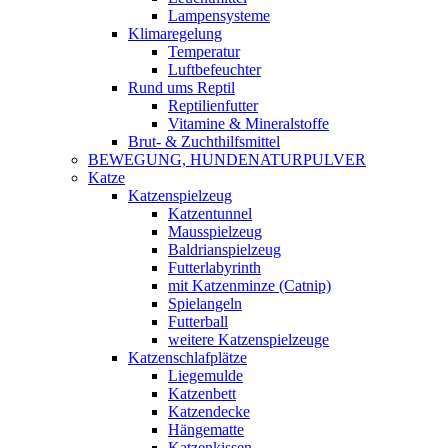
Lampensysteme
Klimaregelung
Temperatur
Luftbefeuchter
Rund ums Reptil
Reptilienfutter
Vitamine & Mineralstoffe
Brut- & Zuchthilfsmittel
BEWEGUNG, HUNDENATURPULVER
Katze
Katzenspielzeug
Katzentunnel
Mausspielzeug
Baldrianspielzeug
Futterlabyrinth
mit Katzenminze (Catnip)
Spielangeln
Futterball
weitere Katzenspielzeuge
Katzenschlafplätze
Liegemulde
Katzenbett
Katzendecke
Hängematte
Katzenkissen