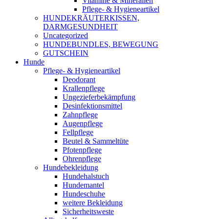
Vitamine & Mineralien
Pflege- & Hygieneartikel
HUNDEKRÄUTERKISSEN,
DARMGESUNDHEIT
Uncategorized
HUNDEBUNDLES, BEWEGUNG
GUTSCHEIN
Hunde
Pflege- & Hygieneartikel
Deodorant
Krallenpflege
Ungezieferbekämpfung
Desinfektionsmittel
Zahnpflege
Augenpflege
Fellpflege
Beutel & Sammeltüte
Pfotenpflege
Ohrenpflege
Hundebekleidung
Hundehalstuch
Hundemantel
Hundeschuhe
weitere Bekleidung
Sicherheitsweste