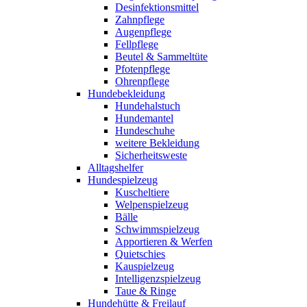
Desinfektionsmittel
Zahnpflege
Augenpflege
Fellpflege
Beutel & Sammeltüte
Pfotenpflege
Ohrenpflege
Hundebekleidung
Hundehalstuch
Hundemantel
Hundeschuhe
weitere Bekleidung
Sicherheitsweste
Alltagshelfer
Hundespielzeug
Kuscheltiere
Welpenspielzeug
Bälle
Schwimmspielzeug
Apportieren & Werfen
Quietschies
Kauspielzeug
Intelligenzspielzeug
Taue & Ringe
Hundehütte & Freilauf