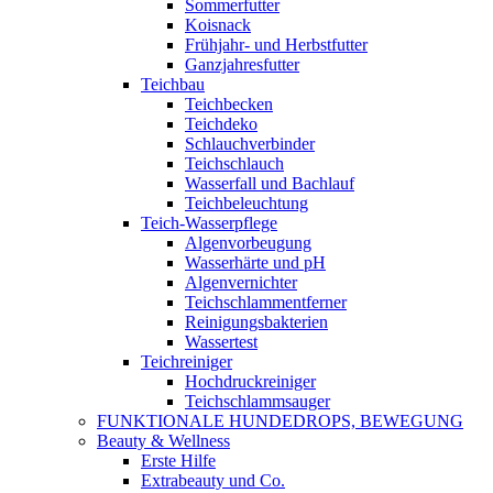
Sommerfutter
Koisnack
Frühjahr- und Herbstfutter
Ganzjahresfutter
Teichbau
Teichbecken
Teichdeko
Schlauchverbinder
Teichschlauch
Wasserfall und Bachlauf
Teichbeleuchtung
Teich-Wasserpflege
Algenvorbeugung
Wasserhärte und pH
Algenvernichter
Teichschlammentferner
Reinigungsbakterien
Wassertest
Teichreiniger
Hochdruckreiniger
Teichschlammsauger
FUNKTIONALE HUNDEDROPS, BEWEGUNG
Beauty & Wellness
Erste Hilfe
Extrabeauty und Co.