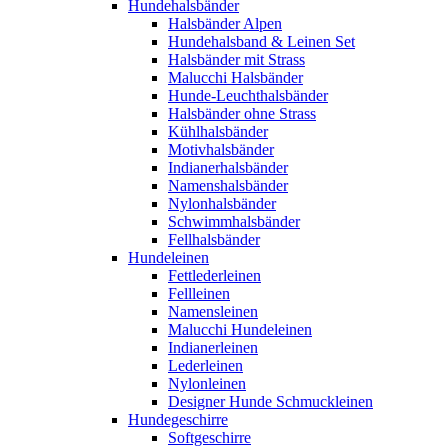
Hundehalsbänder
Halsbänder Alpen
Hundehalsband & Leinen Set
Halsbänder mit Strass
Malucchi Halsbänder
Hunde-Leuchthalsbänder
Halsbänder ohne Strass
Kühlhalsbänder
Motivhalsbänder
Indianerhalsbänder
Namenshalsbänder
Nylonhalsbänder
Schwimmhalsbänder
Fellhalsbänder
Hundeleinen
Fettlederleinen
Fellleinen
Namensleinen
Malucchi Hundeleinen
Indianerleinen
Lederleinen
Nylonleinen
Designer Hunde Schmuckleinen
Hundegeschirre
Softgeschirre