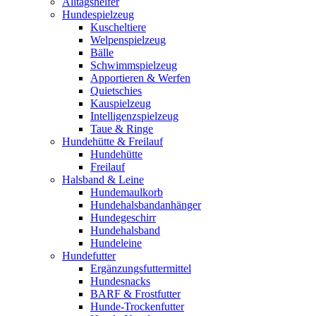
Alltagshelfer
Hundespielzeug
Kuscheltiere
Welpenspielzeug
Bälle
Schwimmspielzeug
Apportieren & Werfen
Quietschies
Kauspielzeug
Intelligenzspielzeug
Taue & Ringe
Hundehütte & Freilauf
Hundehütte
Freilauf
Halsband & Leine
Hundemaulkorb
Hundehalsbandanhänger
Hundegeschirr
Hundehalsband
Hundeleine
Hundefutter
Ergänzungsfuttermittel
Hundesnacks
BARF & Frostfutter
Hunde-Trockenfutter