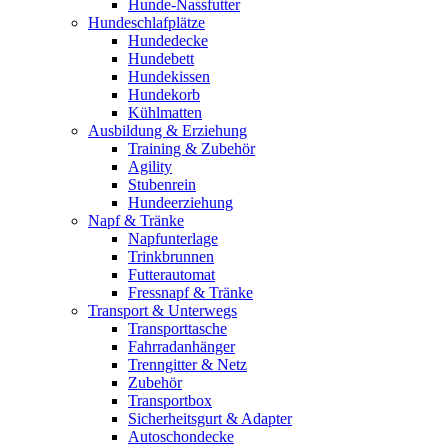
Hunde-Nassfutter
Hundeschlafplätze
Hundedecke
Hundebett
Hundekissen
Hundekorb
Kühlmatten
Ausbildung & Erziehung
Training & Zubehör
Agility
Stubenrein
Hundeerziehung
Napf & Tränke
Napfunterlage
Trinkbrunnen
Futterautomat
Fressnapf & Tränke
Transport & Unterwegs
Transporttasche
Fahrradanhänger
Trenngitter & Netz
Zubehör
Transportbox
Sicherheitsgurt & Adapter
Autoschondecke