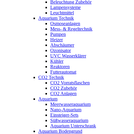
Beleuchtung Zubehör
Lampensysteme
Leuchtmittel
Aquarium Technik
Osmoseanlagen
Mess- & Regeltechnik
Pumpen
Heizer
Abschäumer
Ozonisator
UVC Wasserklärer
Kühler
Reaktoren
Futterautomat
CO2 Technik
CO2 Vorratsflaschen
CO2 Zubehör
CO2 Anlagen
Aquarium
Meerwasseraquarium
Nano-Aquarium
Einsteiger-Sets
Süßwasseraquarium
Aquarium Unterschrank
Aquarium Bodengrund