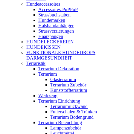
Hundeaccessoires
Accessoires-PuPPuP
Strassbuchstaben
Hundemarken
Halsbandanhänger
Strassverzierungen
Haarspangen
HUNDELECKEREIEN
HUNDEKISSEN
FUNKTIONALE HUNDEDROPS,
DARMGESUNDHEIT
Terraristik
Terrarium Dekoration
Terrarium
Glasterrarium
Terrarium Zubehör
Kunststoffterrarium
Werkzeug
Terrarium Einrichtung
Terrariumrückwand
Futterschalen & Tränken
Terrarium Bodengrund
Terrarium Beleuchtung
Lampenzubehör
Leuchtmittel