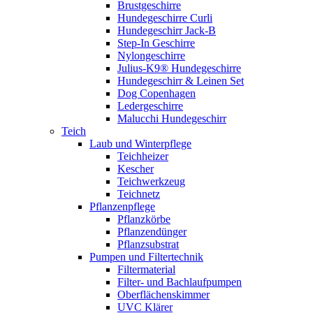
Brustgeschirre
Hundegeschirre Curli
Hundegeschirr Jack-B
Step-In Geschirre
Nylongeschirre
Julius-K9® Hundegeschirre
Hundegeschirr & Leinen Set
Dog Copenhagen
Ledergeschirre
Malucchi Hundegeschirr
Teich
Laub und Winterpflege
Teichheizer
Kescher
Teichwerkzeug
Teichnetz
Pflanzenpflege
Pflanzkörbe
Pflanzendünger
Pflanzsubstrat
Pumpen und Filtertechnik
Filtermaterial
Filter- und Bachlaufpumpen
Oberflächenskimmer
UVC Klärer