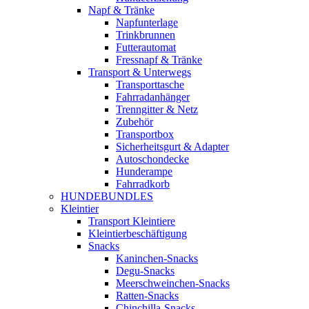
Napf & Tränke
Napfunterlage
Trinkbrunnen
Futterautomat
Fressnapf & Tränke
Transport & Unterwegs
Transporttasche
Fahrradanhänger
Trenngitter & Netz
Zubehör
Transportbox
Sicherheitsgurt & Adapter
Autoschondecke
Hunderampe
Fahrradkorb
HUNDEBUNDLES
Kleintier
Transport Kleintiere
Kleintierbeschäftigung
Snacks
Kaninchen-Snacks
Degu-Snacks
Meerschweinchen-Snacks
Ratten-Snacks
Chinchilla-Snacks