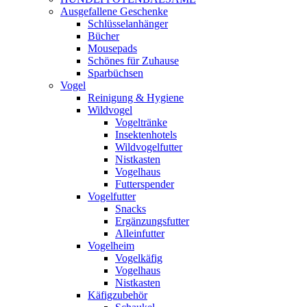
Ausgefallene Geschenke
Schlüsselanhänger
Bücher
Mousepads
Schönes für Zuhause
Sparbüchsen
Vogel
Reinigung & Hygiene
Wildvogel
Vogeltränke
Insektenhotels
Wildvogelfutter
Nistkasten
Vogelhaus
Futterspender
Vogelfutter
Snacks
Ergänzungsfutter
Alleinfutter
Vogelheim
Vogelkäfig
Vogelhaus
Nistkasten
Käfigzubehör