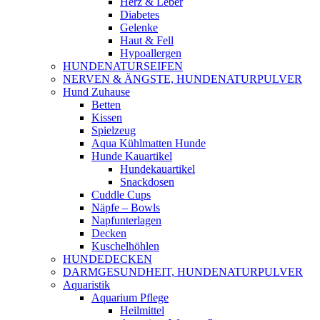
Herz & Leber
Diabetes
Gelenke
Haut & Fell
Hypoallergen
HUNDENATURSEIFEN
NERVEN & ÄNGSTE, HUNDENATURPULVER
Hund Zuhause
Betten
Kissen
Spielzeug
Aqua Kühlmatten Hunde
Hunde Kauartikel
Hundekauartikel
Snackdosen
Cuddle Cups
Näpfe – Bowls
Napfunterlagen
Decken
Kuschelhöhlen
HUNDEDECKEN
DARMGESUNDHEIT, HUNDENATURPULVER
Aquaristik
Aquarium Pflege
Heilmittel