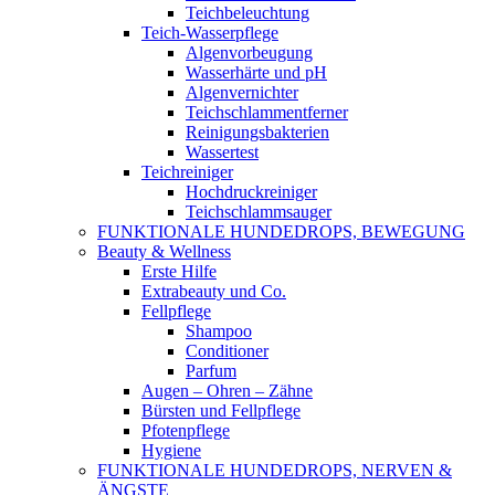
Teichbeleuchtung
Teich-Wasserpflege
Algenvorbeugung
Wasserhärte und pH
Algenvernichter
Teichschlammentferner
Reinigungsbakterien
Wassertest
Teichreiniger
Hochdruckreiniger
Teichschlammsauger
FUNKTIONALE HUNDEDROPS, BEWEGUNG
Beauty & Wellness
Erste Hilfe
Extrabeauty und Co.
Fellpflege
Shampoo
Conditioner
Parfum
Augen – Ohren – Zähne
Bürsten und Fellpflege
Pfotenpflege
Hygiene
FUNKTIONALE HUNDEDROPS, NERVEN &
ÄNGSTE