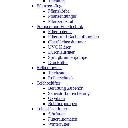
Teichnetz
Pflanzenpflege
Pflanzkörbe
Pflanzendünger
Pflanzsubstrat
Pumpen und Filtertechnik
Filtermaterial
Filter- und Bachlaufpumpen
Oberflächenskimmer
UVC Klärer
Durchlauffilter
Springbrunnenpumpe
Druckfilter
Reiherabwehr
Teichzaun
Reiherschreck
Teichbelüfter
Belüftung Zubehör
Sauerstoffanreicherung
Oxydator
Belüfterpumpen
Teich-Fischfutter
Störfutter
Futterautomaten
Winterfutter