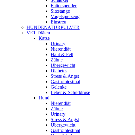
Schaukel
Futterspender
Sitzstange
Vogelspielzeug
Einstreu
HUNDENATURPULVER
VET Diäten
Katze
Urinary
Nierendiät
Haut & Fell
Zähne
Übergewicht
Diabetes
Stress & Angst
Gastrointestinal
Gelenke
Leber & Schilddrüse
Hund
Nierendiät
Zähne
Urinary
Stress & Angst
Übergewicht
Gastrointestinal