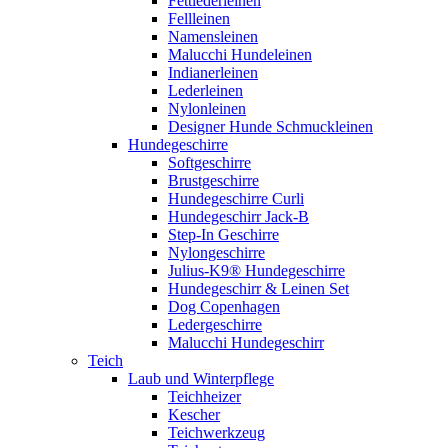
Fettlederleinen
Fellleinen
Namensleinen
Malucchi Hundeleinen
Indianerleinen
Lederleinen
Nylonleinen
Designer Hunde Schmuckleinen
Hundegeschirre
Softgeschirre
Brustgeschirre
Hundegeschirre Curli
Hundegeschirr Jack-B
Step-In Geschirre
Nylongeschirre
Julius-K9® Hundegeschirre
Hundegeschirr & Leinen Set
Dog Copenhagen
Ledergeschirre
Malucchi Hundegeschirr
Teich
Laub und Winterpflege
Teichheizer
Kescher
Teichwerkzeug