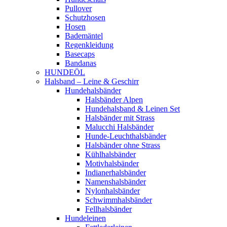
Pullover
Schutzhosen
Hosen
Bademäntel
Regenkleidung
Basecaps
Bandanas
HUNDEÖL
Halsband – Leine & Geschirr
Hundehalsbänder
Halsbänder Alpen
Hundehalsband & Leinen Set
Halsbänder mit Strass
Malucchi Halsbänder
Hunde-Leuchthalsbänder
Halsbänder ohne Strass
Kühlhalsbänder
Motivhalsbänder
Indianerhalsbänder
Namenshalsbänder
Nylonhalsbänder
Schwimmhalsbänder
Fellhalsbänder
Hundeleinen