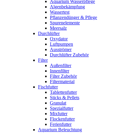
Aquarium Wasserpflege
Algenbekämpfung
Wassertest
Pflanzendünger & Pflege
Spurenelemente
Meersalz
Durchlüfter
Oxydator
Luftpumpen
Ausströmer
Durchlüfter Zubehör
Filter
Außenfilter
Innenfilter
Filter Zubehör
Filtermaterial
Fischfutter
Tablettenfutter
Sticks & Pellets
Granulat
Spezialfutter
Mixfutter
Flockenfutter
Ferienfutter
Aquarium Beleuchtung