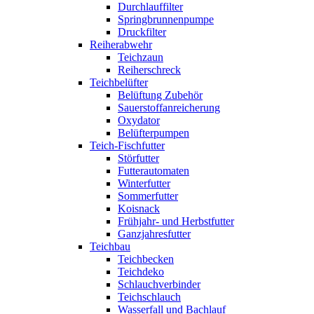
Durchlauffilter
Springbrunnenpumpe
Druckfilter
Reiherabwehr
Teichzaun
Reiherschreck
Teichbelüfter
Belüftung Zubehör
Sauerstoffanreicherung
Oxydator
Belüfterpumpen
Teich-Fischfutter
Störfutter
Futterautomaten
Winterfutter
Sommerfutter
Koisnack
Frühjahr- und Herbstfutter
Ganzjahresfutter
Teichbau
Teichbecken
Teichdeko
Schlauchverbinder
Teichschlauch
Wasserfall und Bachlauf