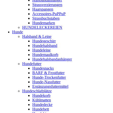
Halsbandanhänger
Strassverzierungen
Haarspangen
Accessoires-PuPPuP
Strassbuchstaben
Hundemarken
HUNDELECKEREIEN
Hunde
Halsband & Leine
Hundegeschirr
Hundehalsband
Hundeleine
Hundemaulkorb
Hundehalsbandanhänger
Hundefutter
Hundesnacks
BARF & Frostfutter
Hunde-Trockenfutter
Hunde-Nassfutter
Ergänzungsfuttermittel
Hundeschlafplätze
Hundekorb
Kühlmatten
Hundedecke
Hundebett