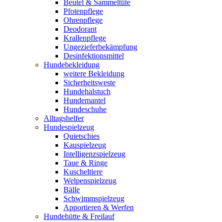
Beutel & Sammeltüte
Pfotenpflege
Ohrenpflege
Deodorant
Krallenpflege
Ungezieferbekämpfung
Desinfektionsmittel
Hundebekleidung
weitere Bekleidung
Sicherheitsweste
Hundehalstuch
Hundemantel
Hundeschuhe
Alltagshelfer
Hundespielzeug
Quietschies
Kauspielzeug
Intelligenzspielzeug
Taue & Ringe
Kuscheltiere
Welpenspielzeug
Bälle
Schwimmspielzeug
Apportieren & Werfen
Hundehütte & Freilauf