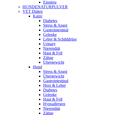
Einstreu
HUNDENATURPULVER
VET Diäten
Katze
Diabetes
Stress & Angst
Gastrointestinal
Gelenke
Leber & Schilddrüse
Urinary
Nierendiät
Haut & Fell
Zähne
Übergewicht
Hund
Stress & Angst
Übergewicht
Gastrointestinal
Herz & Leber
Diabetes
Gelenke
Haut & Fell
Hypoallergen
Nierendiät
Zähne