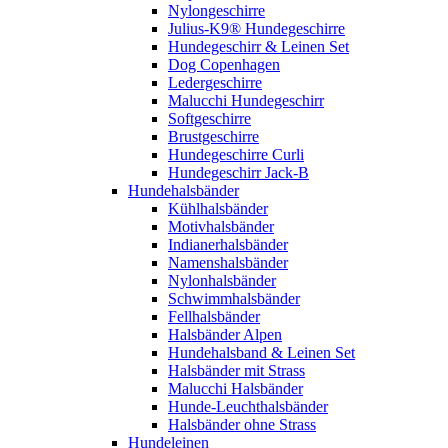
Nylongeschirre
Julius-K9® Hundegeschirre
Hundegeschirr & Leinen Set
Dog Copenhagen
Ledergeschirre
Malucchi Hundegeschirr
Softgeschirre
Brustgeschirre
Hundegeschirre Curli
Hundegeschirr Jack-B
Hundehalsbänder
Kühlhalsbänder
Motivhalsbänder
Indianerhalsbänder
Namenshalsbänder
Nylonhalsbänder
Schwimmhalsbänder
Fellhalsbänder
Halsbänder Alpen
Hundehalsband & Leinen Set
Halsbänder mit Strass
Malucchi Halsbänder
Hunde-Leuchthalsbänder
Halsbänder ohne Strass
Hundeleinen