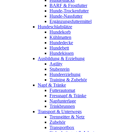
Hundesnacks
BARF & Frostfutter
Hunde-Trockenfutter
Hunde-Nassfutter
Ergänzungsfuttermittel
Hundeschlafplätze
Hundekorb
Kühlmatten
Hundedecke
Hundebett
Hundekissen
Ausbildung & Erziehung
Agility
Stubenrein
Hundeerziehung
Training & Zubehör
Napf & Tränke
Futterautomat
Fressnapf & Tränke
Napfunterlage
Trinkbrunnen
Transport & Unterwegs
Trenngitter & Netz
Zubehör
Transportbox