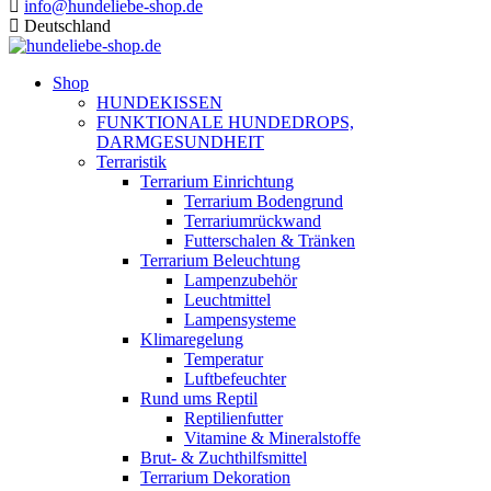
info@hundeliebe-shop.de
Deutschland
Shop
HUNDEKISSEN
FUNKTIONALE HUNDEDROPS,
DARMGESUNDHEIT
Terraristik
Terrarium Einrichtung
Terrarium Bodengrund
Terrariumrückwand
Futterschalen & Tränken
Terrarium Beleuchtung
Lampenzubehör
Leuchtmittel
Lampensysteme
Klimaregelung
Temperatur
Luftbefeuchter
Rund ums Reptil
Reptilienfutter
Vitamine & Mineralstoffe
Brut- & Zuchthilfsmittel
Terrarium Dekoration