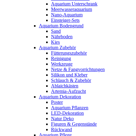
Aquarium Unterschrank
Meerwasseraquarium
Nano-Aquarium
Einsteiger-Sets
Aquarium Bodengrund
Sand
Nährboden
Kies
Aquarium Zubehör
Fütterungszubehör
Reinigung
Werkzeuge
Netze & Fangvorrichtungen
Silikon und Kleber
Schlauch & Zubehör
Ablaichkästen
Artemia-Aufzucht
Aquarium Dekoration
Poster
Aquarium Pflanzen
LED-Dekoration
Natur Deko
Figuren & Gegenstände
Rückwand
Aquarium Pflege