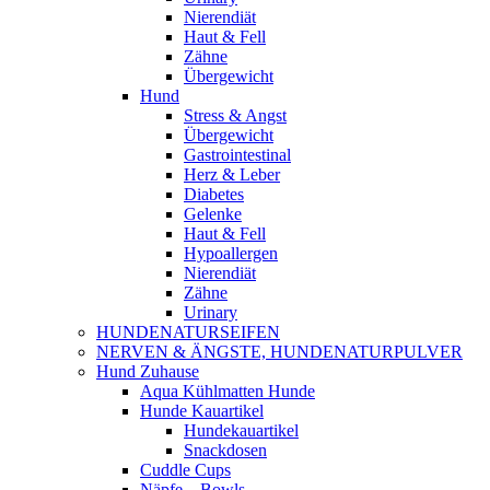
Nierendiät
Haut & Fell
Zähne
Übergewicht
Hund
Stress & Angst
Übergewicht
Gastrointestinal
Herz & Leber
Diabetes
Gelenke
Haut & Fell
Hypoallergen
Nierendiät
Zähne
Urinary
HUNDENATURSEIFEN
NERVEN & ÄNGSTE, HUNDENATURPULVER
Hund Zuhause
Aqua Kühlmatten Hunde
Hunde Kauartikel
Hundekauartikel
Snackdosen
Cuddle Cups
Näpfe – Bowls