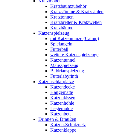
Kratzmöbel
Kratzbaumzubehör
Kratzstämme & Kratzsäulen
Kratztonnen
Kratzbretter & Kratzwellen
Kratzbäume
Katzenspielzeug
mit Katzenminze (Catnip)
Spielangeln
Futterball
weitere Katzenspielzeuge
Katzentunnel
Mausspielzeug
Baldrianspielzeug
Futterlabyrinth
Katzenschlafplätze
Katzendecke
Hängematte
Katzenkissen
Katzenhöhle
Liegemulde
Katzenbett
Drinnen & Draußen
Katzen-Schutznetz
Katzenklappe