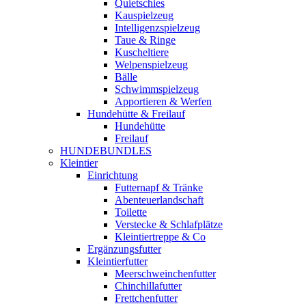
Quietschies
Kauspielzeug
Intelligenzspielzeug
Taue & Ringe
Kuscheltiere
Welpenspielzeug
Bälle
Schwimmspielzeug
Apportieren & Werfen
Hundehütte & Freilauf
Hundehütte
Freilauf
HUNDEBUNDLES
Kleintier
Einrichtung
Futternapf & Tränke
Abenteuerlandschaft
Toilette
Verstecke & Schlafplätze
Kleintiertreppe & Co
Ergänzungsfutter
Kleintierfutter
Meerschweinchenfutter
Chinchillafutter
Frettchenfutter