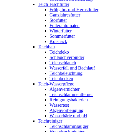
Teich-Fischfutter
Frühjahr- und Herbstfutter
Ganzjahresfutter
Störfutter
Futterautomaten
Winterfutter
Sommerfutter
Koisnack
Teichbau
Teichdeko
Schlauchverbinder
Teichschlauch
Wasserfall und Bachlauf
Teichbeleuchtung
Teichbecken
Teich-Wasserpflege
Algenvernichter
Teichschlammentferner
Reinigungsbakterien
Wassertest
Algenvorbeugung
Wasserhärte und pH
Teichreiniger
Teichschlammsauger
Hochdruckreiniger