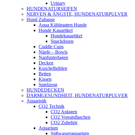
Urinary
HUNDENATURSEIFEN
NERVEN & ÄNGSTE, HUNDENATURPULVER
Hund Zuhause
Aqua Kühlmatten Hunde
Hunde Kauartikel
Hundekauartikel
Snackdosen
Cuddle Cups
Näpfe – Bowls
Napfunterlagen
Decken
Kuschelhöhlen
Betten
Kissen
Spielzeug
HUNDEDECKEN
DARMGESUNDHEIT, HUNDENATURPULVER
Aquaristik
CO2 Technik
CO2 Anlagen
CO2 Vorratsflaschen
CO2 Zubehör
Aquarium
Süßwasseraquarium