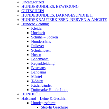
Uncategorized
HUNDEBUNDLES, BEWEGUNG
GUTSCHEIN
HUNDEBUNDLES, DARMGESUNDHEIT
HUNDEKRÄUTERKISSEN, NERVEN & ÄNGSTE
Hundebekleidung
Kleider
Hochzeit
Schuhe – Socken
Hundeschals
Pullover
Schutzhosen
Hosen
Bademäntel
Regenkleidung
Basecaps
Bandanas
Mäntel
T-Shirts
Rüdenbänder
Duftmarke Hunde Loop
HUNDEÖL
Halsband – Leine & Geschirr
Hundegeschirre
Step-In Geschirre