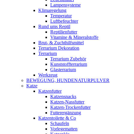
Lampensysteme
Klimaregelung
Temperatur
Luftbefeuchter
Rund ums Reptil
Reptilienfutter
Vitamine & Mineralstoffe
Brut- & Zuchthilfsmittel
Terrarium Dekoration
Terrarium
Terrarium Zubehör
Kunststoffterrarium
Glasterrarium
Werkzeug
BEWEGUNG, HUNDENATURPULVER
Katze
Katzenfutter
Katzensnacks
Katzen-Nassfutter
Katzen-Trockenfutter
Futterergänzung
Katzentoilette & Co
Schaufeln
Vorlegematten