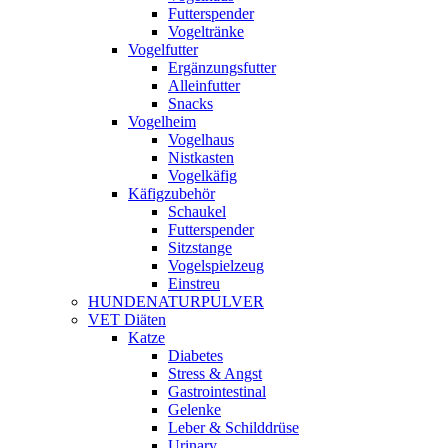
Futterspender
Vogeltränke
Vogelfutter
Ergänzungsfutter
Alleinfutter
Snacks
Vogelheim
Vogelhaus
Nistkasten
Vogelkäfig
Käfigzubehör
Schaukel
Futterspender
Sitzstange
Vogelspielzeug
Einstreu
HUNDENATURPULVER
VET Diäten
Katze
Diabetes
Stress & Angst
Gastrointestinal
Gelenke
Leber & Schilddrüse
Urinary