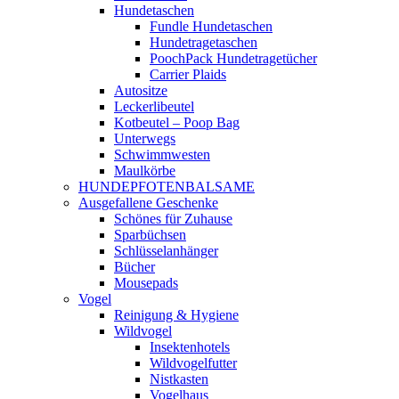
Hundetaschen
Fundle Hundetaschen
Hundetragetaschen
PoochPack Hundetragetücher
Carrier Plaids
Autositze
Leckerlibeutel
Kotbeutel – Poop Bag
Unterwegs
Schwimmwesten
Maulkörbe
HUNDEPFOTENBALSAME
Ausgefallene Geschenke
Schönes für Zuhause
Sparbüchsen
Schlüsselanhänger
Bücher
Mousepads
Vogel
Reinigung & Hygiene
Wildvogel
Insektenhotels
Wildvogelfutter
Nistkasten
Vogelhaus