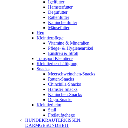
Igelfutter
Hamsterfutter
Degufutter
Rattenfutter
Kaninchenfutter
Mäusefutter
Heu
Kleintierpflege
Vitamine & Mineralien
Pflege- & Hygieneartikel
Einstreu & Stroh
Transport Kleintiere
Kleintierbeschäftigung
Snacks
Meerschweinchen-Snacks
Ratten-Snacks
Chinchilla-Snacks
Hamster-Snacks
Kaninchen-Snacks
Degu-Snacks
Kleintierheim
Stall
Freilaufgehege
HUNDEKRÄUTERKISSEN,
DARMGESUNDHEIT