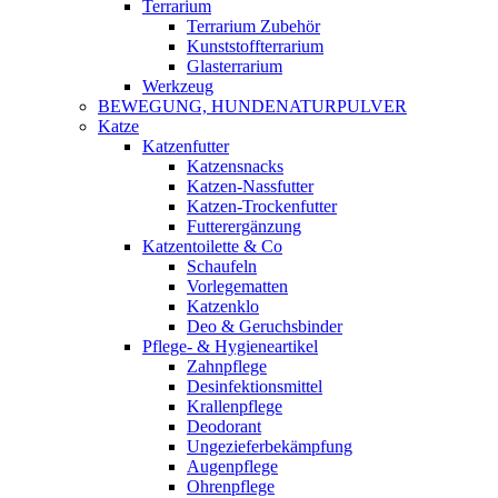
Terrarium
Terrarium Zubehör
Kunststoffterrarium
Glasterrarium
Werkzeug
BEWEGUNG, HUNDENATURPULVER
Katze
Katzenfutter
Katzensnacks
Katzen-Nassfutter
Katzen-Trockenfutter
Futterergänzung
Katzentoilette & Co
Schaufeln
Vorlegematten
Katzenklo
Deo & Geruchsbinder
Pflege- & Hygieneartikel
Zahnpflege
Desinfektionsmittel
Krallenpflege
Deodorant
Ungezieferbekämpfung
Augenpflege
Ohrenpflege