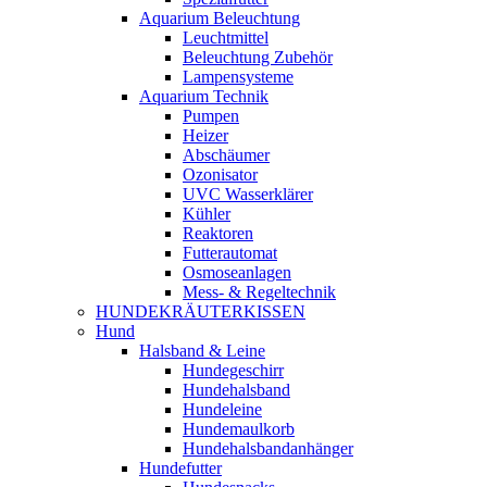
Aquarium Beleuchtung
Leuchtmittel
Beleuchtung Zubehör
Lampensysteme
Aquarium Technik
Pumpen
Heizer
Abschäumer
Ozonisator
UVC Wasserklärer
Kühler
Reaktoren
Futterautomat
Osmoseanlagen
Mess- & Regeltechnik
HUNDEKRÄUTERKISSEN
Hund
Halsband & Leine
Hundegeschirr
Hundehalsband
Hundeleine
Hundemaulkorb
Hundehalsbandanhänger
Hundefutter