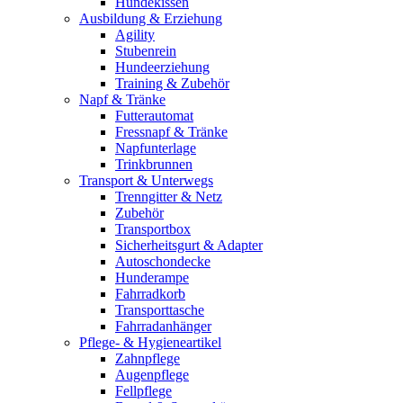
Hundekissen
Ausbildung & Erziehung
Agility
Stubenrein
Hundeerziehung
Training & Zubehör
Napf & Tränke
Futterautomat
Fressnapf & Tränke
Napfunterlage
Trinkbrunnen
Transport & Unterwegs
Trenngitter & Netz
Zubehör
Transportbox
Sicherheitsgurt & Adapter
Autoschondecke
Hunderampe
Fahrradkorb
Transporttasche
Fahrradanhänger
Pflege- & Hygieneartikel
Zahnpflege
Augenpflege
Fellpflege