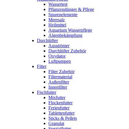
Wassertest
Pflanzendünger & Pflege
Spurenelemente
Meersalz
Heilmittel
Aquarium Wasserpflege
Algenbekämpfung
Durchlüfter
Ausströmer
Durchlüfter Zubehör
Oxydator
Luftpumpen
Filter
Filter Zubehör
Filtermaterial
Außenfilter
Innenfilter
Fischfutter
Mixfutter
Flockenfutter
Ferienfutter
Tablettenfutter
Sticks & Pellets
Granulat
Spezialfutter