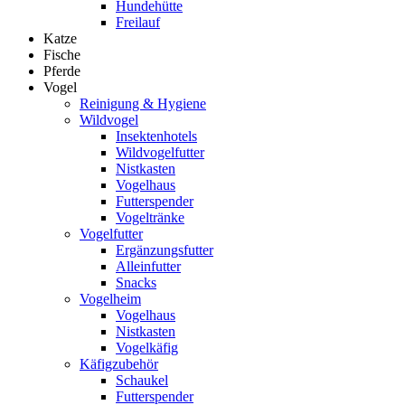
Hundehütte
Freilauf
Katze
Fische
Pferde
Vogel
Reinigung & Hygiene
Wildvogel
Insektenhotels
Wildvogelfutter
Nistkasten
Vogelhaus
Futterspender
Vogeltränke
Vogelfutter
Ergänzungsfutter
Alleinfutter
Snacks
Vogelheim
Vogelhaus
Nistkasten
Vogelkäfig
Käfigzubehör
Schaukel
Futterspender