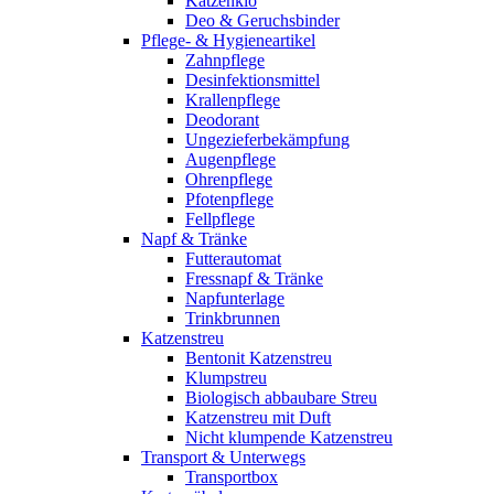
Katzenklo
Deo & Geruchsbinder
Pflege- & Hygieneartikel
Zahnpflege
Desinfektionsmittel
Krallenpflege
Deodorant
Ungezieferbekämpfung
Augenpflege
Ohrenpflege
Pfotenpflege
Fellpflege
Napf & Tränke
Futterautomat
Fressnapf & Tränke
Napfunterlage
Trinkbrunnen
Katzenstreu
Bentonit Katzenstreu
Klumpstreu
Biologisch abbaubare Streu
Katzenstreu mit Duft
Nicht klumpende Katzenstreu
Transport & Unterwegs
Transportbox