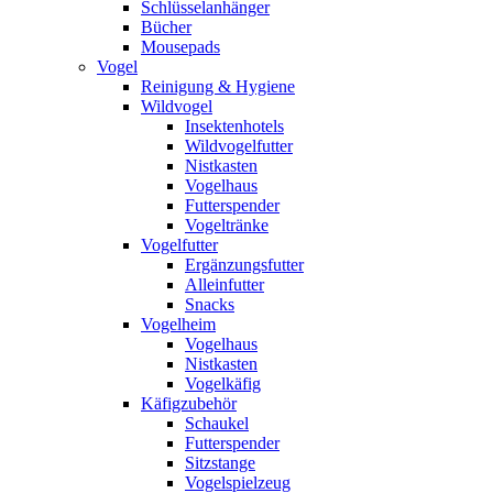
Schlüsselanhänger
Bücher
Mousepads
Vogel
Reinigung & Hygiene
Wildvogel
Insektenhotels
Wildvogelfutter
Nistkasten
Vogelhaus
Futterspender
Vogeltränke
Vogelfutter
Ergänzungsfutter
Alleinfutter
Snacks
Vogelheim
Vogelhaus
Nistkasten
Vogelkäfig
Käfigzubehör
Schaukel
Futterspender
Sitzstange
Vogelspielzeug