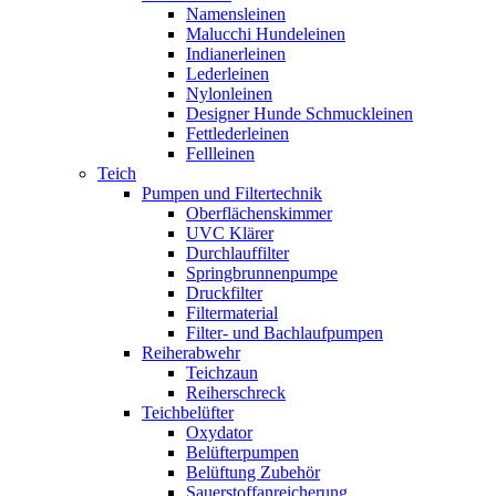
Namensleinen
Malucchi Hundeleinen
Indianerleinen
Lederleinen
Nylonleinen
Designer Hunde Schmuckleinen
Fettlederleinen
Fellleinen
Teich
Pumpen und Filtertechnik
Oberflächenskimmer
UVC Klärer
Durchlauffilter
Springbrunnenpumpe
Druckfilter
Filtermaterial
Filter- und Bachlaufpumpen
Reiherabwehr
Teichzaun
Reiherschreck
Teichbelüfter
Oxydator
Belüfterpumpen
Belüftung Zubehör
Sauerstoffanreicherung