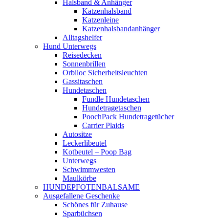
Halsband & Anhänger
Katzenhalsband
Katzenleine
Katzenhalsbandanhänger
Alltagshelfer
Hund Unterwegs
Reisedecken
Sonnenbrillen
Orbiloc Sicherheitsleuchten
Gassitaschen
Hundetaschen
Fundle Hundetaschen
Hundetragetaschen
PoochPack Hundetragetücher
Carrier Plaids
Autositze
Leckerlibeutel
Kotbeutel – Poop Bag
Unterwegs
Schwimmwesten
Maulkörbe
HUNDEPFOTENBALSAME
Ausgefallene Geschenke
Schönes für Zuhause
Sparbüchsen