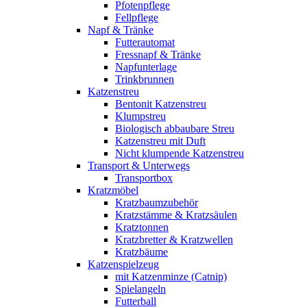
Pfotenpflege
Fellpflege
Napf & Tränke
Futterautomat
Fressnapf & Tränke
Napfunterlage
Trinkbrunnen
Katzenstreu
Bentonit Katzenstreu
Klumpstreu
Biologisch abbaubare Streu
Katzenstreu mit Duft
Nicht klumpende Katzenstreu
Transport & Unterwegs
Transportbox
Kratzmöbel
Kratzbaumzubehör
Kratzstämme & Kratzsäulen
Kratztonnen
Kratzbretter & Kratzwellen
Kratzbäume
Katzenspielzeug
mit Katzenminze (Catnip)
Spielangeln
Futterball