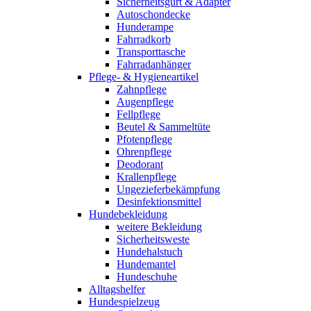
Sicherheitsgurt & Adapter
Autoschondecke
Hunderampe
Fahrradkorb
Transporttasche
Fahrradanhänger
Pflege- & Hygieneartikel
Zahnpflege
Augenpflege
Fellpflege
Beutel & Sammeltüte
Pfotenpflege
Ohrenpflege
Deodorant
Krallenpflege
Ungezieferbekämpfung
Desinfektionsmittel
Hundebekleidung
weitere Bekleidung
Sicherheitsweste
Hundehalstuch
Hundemantel
Hundeschuhe
Alltagshelfer
Hundespielzeug