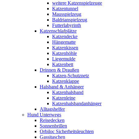
weitere Katzenspielzeuge
Katzentunnel
Mausspielzeug
Baldrianspielzeug
Futterlabyrinth
Katzenschlafplätze
Katzendecke
Hängematte
Katzenkissen
Katzenhöhle
Liegemulde
Katzenbett
Drinnen & Draußen
Katzen-Schutznetz
Katzenklappe
Halsband & Anhänger
Katzenhalsband
Katzenleine
Katzenhalsbandanhänger
Alltagshelfer
Hund Unterwegs
Reisedecken
Sonnenbrillen
Orbiloc Sicherheitsleuchten
Gassitaschen