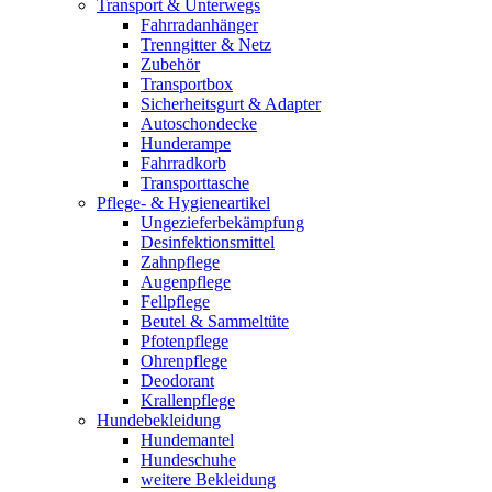
Transport & Unterwegs
Fahrradanhänger
Trenngitter & Netz
Zubehör
Transportbox
Sicherheitsgurt & Adapter
Autoschondecke
Hunderampe
Fahrradkorb
Transporttasche
Pflege- & Hygieneartikel
Ungezieferbekämpfung
Desinfektionsmittel
Zahnpflege
Augenpflege
Fellpflege
Beutel & Sammeltüte
Pfotenpflege
Ohrenpflege
Deodorant
Krallenpflege
Hundebekleidung
Hundemantel
Hundeschuhe
weitere Bekleidung