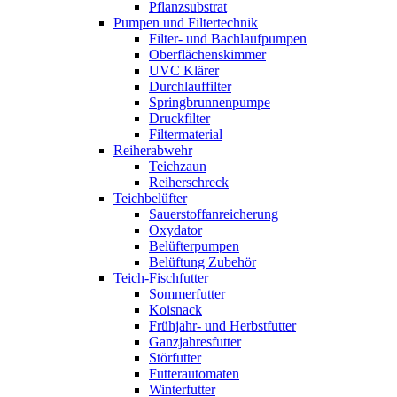
Pflanzsubstrat
Pumpen und Filtertechnik
Filter- und Bachlaufpumpen
Oberflächenskimmer
UVC Klärer
Durchlauffilter
Springbrunnenpumpe
Druckfilter
Filtermaterial
Reiherabwehr
Teichzaun
Reiherschreck
Teichbelüfter
Sauerstoffanreicherung
Oxydator
Belüfterpumpen
Belüftung Zubehör
Teich-Fischfutter
Sommerfutter
Koisnack
Frühjahr- und Herbstfutter
Ganzjahresfutter
Störfutter
Futterautomaten
Winterfutter