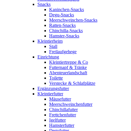
Snacks
Kaninchen-Snacks
Degu-Snacks
Meerschweinchen-Snacks
Ratten-Snacks
Chinchilla-Snacks
Hamster-Snacks
Kleintierheim
Stall
Freilaufgehege
Einrichtung
Kleintiertreppe & Co
Futternapf & Tränke
Abenteuerlandschaft
Toilette
Verstecke & Schlafplätze
Ergänzungsfutter
Kleintierfutter
Mäusefutter
Meerschweinchenfutter
Chinchillafutter
Frettchenfutter
Igelfutter
Hamsterfutter
Degufutter