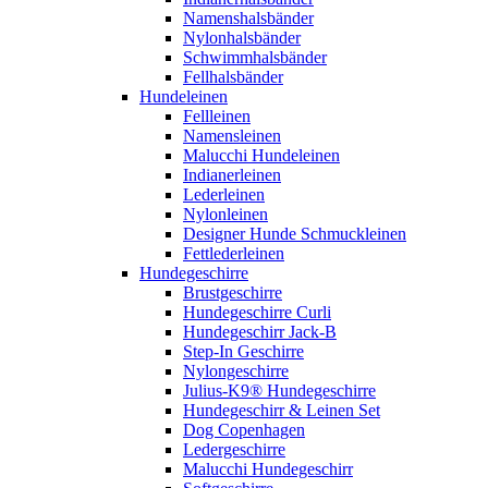
Namenshalsbänder
Nylonhalsbänder
Schwimmhalsbänder
Fellhalsbänder
Hundeleinen
Fellleinen
Namensleinen
Malucchi Hundeleinen
Indianerleinen
Lederleinen
Nylonleinen
Designer Hunde Schmuckleinen
Fettlederleinen
Hundegeschirre
Brustgeschirre
Hundegeschirre Curli
Hundegeschirr Jack-B
Step-In Geschirre
Nylongeschirre
Julius-K9® Hundegeschirre
Hundegeschirr & Leinen Set
Dog Copenhagen
Ledergeschirre
Malucchi Hundegeschirr