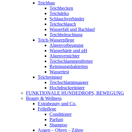
Teichbau
Teichbecken
Teichdeko
Schlauchverbinder
Teichschlauch
Wasserfall und Bachlauf
Teichbeleuchtung
Teich-Wasserpflege
Algenvorbeugung
Wasserhärte und pH
Algenvernichter
Teichschlammentferner
Reinigungsbakterien
Wassertest
Teichreiniger
Teichschlammsauger
Hochdruckreiniger
FUNKTIONALE HUNDEDROPS, BEWEGUNG
Beauty & Wellness
Extrabeauty und Co.
Fellpflege
Conditioner
Parfum
Shampoo
Augen – Ohren – Zähne