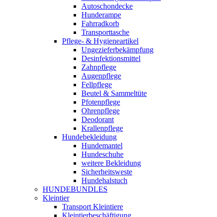
Autoschondecke
Hunderampe
Fahrradkorb
Transporttasche
Pflege- & Hygieneartikel
Ungezieferbekämpfung
Desinfektionsmittel
Zahnpflege
Augenpflege
Fellpflege
Beutel & Sammeltüte
Pfotenpflege
Ohrenpflege
Deodorant
Krallenpflege
Hundebekleidung
Hundemantel
Hundeschuhe
weitere Bekleidung
Sicherheitsweste
Hundehalstuch
HUNDEBUNDLES
Kleintier
Transport Kleintiere
Kleintierbeschäftigung