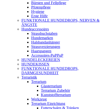
Bürsten und Fellpflege
Pfotenpflege
Hygiene
Erste Hilfe
FUNKTIONALE HUNDEDROPS, NERVEN &
ÄNGSTE
Hundeaccessoires
Strassbuchstaben
Hundemarken
Halsbandanhänger
Strassverzierungen
Haarspangen
Accessoires-PuPPuP
HUNDELECKEREIEN
HUNDEKISSEN
FUNKTIONALE HUNDEDROPS,
DARMGESUNDHEIT
Terraristik
Terrarium
Glasterrarium
Terrarium Zubehör
Kunststoffterrarium
Werkzeug
Terrarium Einrichtung
Futterschalen & Tränken