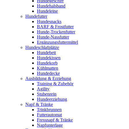
Hundegeschirr
Hundehalsband
Hundeleine
Hundefutter
Hundesnacks
BARF & Frostfutter
Hunde-Trockenfutter
Hunde-Nassfutter
Ergänzungsfuttermittel
Hundeschlafplätze
Hundebett
Hundekissen
Hundekorb
Kühlmatten
Hundedecke
Ausbildung & Erziehung
Training & Zubehör
Agility
Stubenrein
Hundeerziehung
Napf & Tränke
Trinkbrunnen
Futterautomat
Fressnapf & Tränke
Napfunterlage