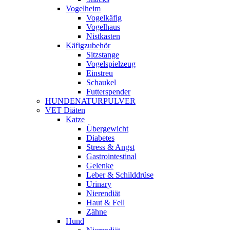
Vogelheim
Vogelkäfig
Vogelhaus
Nistkasten
Käfigzubehör
Sitzstange
Vogelspielzeug
Einstreu
Schaukel
Futterspender
HUNDENATURPULVER
VET Diäten
Katze
Übergewicht
Diabetes
Stress & Angst
Gastrointestinal
Gelenke
Leber & Schilddrüse
Urinary
Nierendiät
Haut & Fell
Zähne
Hund