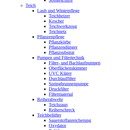
Softgeschirre
Teich
Laub und Winterpflege
Teichheizer
Kescher
Teichwerkzeug
Teichnetz
Pflanzenpflege
Pflanzkörbe
Pflanzendünger
Pflanzsubstrat
Pumpen und Filtertechnik
Filter- und Bachlaufpumpen
Oberflächenskimmer
UVC Klärer
Durchlauffilter
Springbrunnenpumpe
Druckfilter
Filtermaterial
Reiherabwehr
Teichzaun
Reiherschreck
Teichbelüfter
Sauerstoffanreicherung
Oxydator