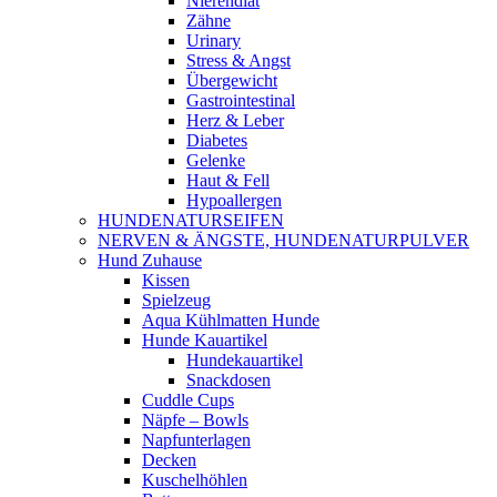
Nierendiät
Zähne
Urinary
Stress & Angst
Übergewicht
Gastrointestinal
Herz & Leber
Diabetes
Gelenke
Haut & Fell
Hypoallergen
HUNDENATURSEIFEN
NERVEN & ÄNGSTE, HUNDENATURPULVER
Hund Zuhause
Kissen
Spielzeug
Aqua Kühlmatten Hunde
Hunde Kauartikel
Hundekauartikel
Snackdosen
Cuddle Cups
Näpfe – Bowls
Napfunterlagen
Decken
Kuschelhöhlen