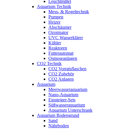
Leuchtmittel
Aquarium Technik
Mess- & Regeltechnik
Pumpen
Heizer
Abschäumer
Ozonisator
UVC Wasserklärer
Kühler
Reaktoren
Futterautomat
Osmoseanlagen
CO2 Technik
CO2 Vorratsflaschen
CO2 Zubehör
CO2 Anlagen
Aquarium
Meerwasseraquarium
Nano-Aquarium
Einsteiger-Sets
Süßwasseraquarium
Aquarium Unterschrank
Aquarium Bodengrund
Sand
Nährboden