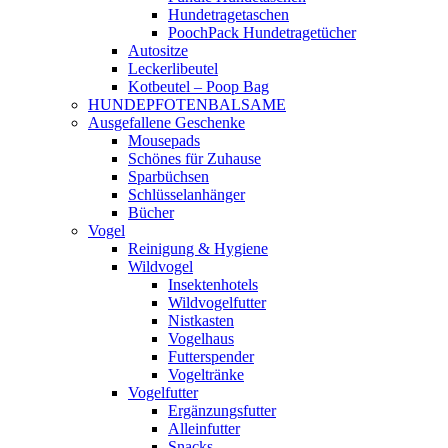
Hundetragetaschen
PoochPack Hundetragetücher
Autositze
Leckerlibeutel
Kotbeutel – Poop Bag
HUNDEPFOTENBALSAME
Ausgefallene Geschenke
Mousepads
Schönes für Zuhause
Sparbüchsen
Schlüsselanhänger
Bücher
Vogel
Reinigung & Hygiene
Wildvogel
Insektenhotels
Wildvogelfutter
Nistkasten
Vogelhaus
Futterspender
Vogeltränke
Vogelfutter
Ergänzungsfutter
Alleinfutter
Snacks