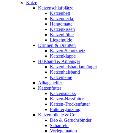
Katze
Katzenschlafplätze
Katzenbett
Katzendecke
Hängematte
Katzenkissen
Katzenhöhle
Liegemulde
Drinnen & Draußen
Katzen-Schutznetz
Katzenklappe
Halsband & Anhänger
Katzenhalsbandanhänger
Katzenhalsband
Katzenleine
Alltagshelfer
Katzenfutter
Katzensnacks
Katzen-Nassfutter
Katzen-Trockenfutter
Futterergänzung
Katzentoilette & Co
Deo & Geruchsbinder
Schaufeln
Vorlegematten