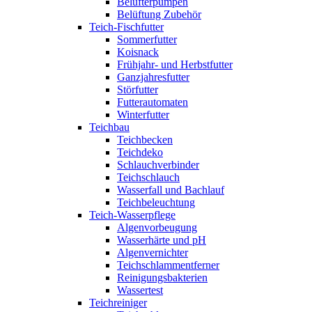
Belüfterpumpen
Belüftung Zubehör
Teich-Fischfutter
Sommerfutter
Koisnack
Frühjahr- und Herbstfutter
Ganzjahresfutter
Störfutter
Futterautomaten
Winterfutter
Teichbau
Teichbecken
Teichdeko
Schlauchverbinder
Teichschlauch
Wasserfall und Bachlauf
Teichbeleuchtung
Teich-Wasserpflege
Algenvorbeugung
Wasserhärte und pH
Algenvernichter
Teichschlammentferner
Reinigungsbakterien
Wassertest
Teichreiniger