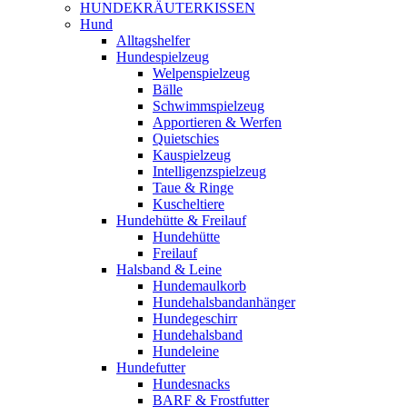
HUNDEKRÄUTERKISSEN
Hund
Alltagshelfer
Hundespielzeug
Welpenspielzeug
Bälle
Schwimmspielzeug
Apportieren & Werfen
Quietschies
Kauspielzeug
Intelligenzspielzeug
Taue & Ringe
Kuscheltiere
Hundehütte & Freilauf
Hundehütte
Freilauf
Halsband & Leine
Hundemaulkorb
Hundehalsbandanhänger
Hundegeschirr
Hundehalsband
Hundeleine
Hundefutter
Hundesnacks
BARF & Frostfutter