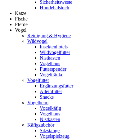
Sicherheitsweste
Hundehalstuch
Katze
Fische
Pferde
Vogel
Reinigung & Hygiene
Wildvogel
Insektenhotels
Wildvogelfutter
Nistkasten
Vogelhaus
Futterspender
Vogeltränke
Vogelfutter
Ergänzungsfutter
Alleinfutter
Snacks
Vogelheim
Vogelkäfig
Vogelhaus
Nistkasten
Käfigzubehör
Sitzstange
Vogelspielzeug