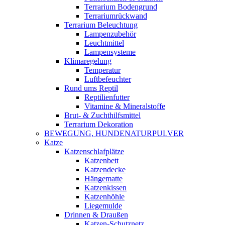
Terrarium Bodengrund
Terrariumrückwand
Terrarium Beleuchtung
Lampenzubehör
Leuchtmittel
Lampensysteme
Klimaregelung
Temperatur
Luftbefeuchter
Rund ums Reptil
Reptilienfutter
Vitamine & Mineralstoffe
Brut- & Zuchthilfsmittel
Terrarium Dekoration
BEWEGUNG, HUNDENATURPULVER
Katze
Katzenschlafplätze
Katzenbett
Katzendecke
Hängematte
Katzenkissen
Katzenhöhle
Liegemulde
Drinnen & Draußen
Katzen-Schutznetz