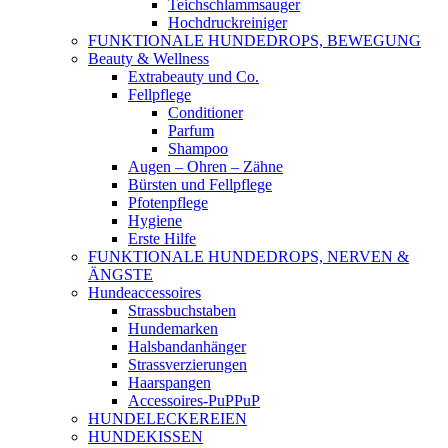
Teichschlammsauger
Hochdruckreiniger
FUNKTIONALE HUNDEDROPS, BEWEGUNG
Beauty & Wellness
Extrabeauty und Co.
Fellpflege
Conditioner
Parfum
Shampoo
Augen – Ohren – Zähne
Bürsten und Fellpflege
Pfotenpflege
Hygiene
Erste Hilfe
FUNKTIONALE HUNDEDROPS, NERVEN &
ÄNGSTE
Hundeaccessoires
Strassbuchstaben
Hundemarken
Halsbandanhänger
Strassverzierungen
Haarspangen
Accessoires-PuPPuP
HUNDELECKEREIEN
HUNDEKISSEN