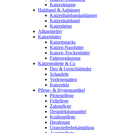
Katzenklappe
Halsband & Anhänger
Katzenhalsbandanhänger
Katzenhalsband
Katzenleine
Alltagshelfer
Katzenfutter
Katzensnacks
Katzen-Nassfutter
Katzen-Trockenfutter
Futterergänzung
Katzentoilette & Co
Deo & Geruchsbinder
Schaufeln
Vorlegematten
Katzenklo
Pflege- & Hygieneartikel
Pfotenpflege
Fellpflege
Zahnpflege
Desinfektionsmittel
Krallenpflege
Deodorant
Ungezieferbekämpfung
Augenpflege