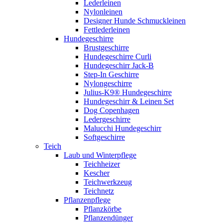
Lederleinen
Nylonleinen
Designer Hunde Schmuckleinen
Fettlederleinen
Hundegeschirre
Brustgeschirre
Hundegeschirre Curli
Hundegeschirr Jack-B
Step-In Geschirre
Nylongeschirre
Julius-K9® Hundegeschirre
Hundegeschirr & Leinen Set
Dog Copenhagen
Ledergeschirre
Malucchi Hundegeschirr
Softgeschirre
Teich
Laub und Winterpflege
Teichheizer
Kescher
Teichwerkzeug
Teichnetz
Pflanzenpflege
Pflanzkörbe
Pflanzendünger