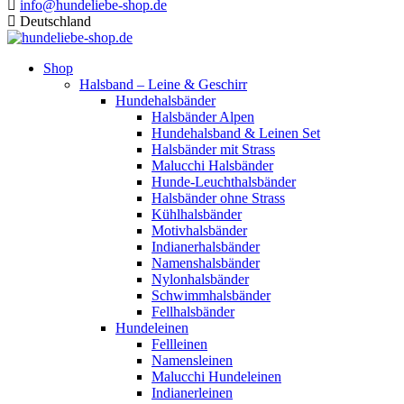
info@hundeliebe-shop.de
Deutschland
Shop
Halsband – Leine & Geschirr
Hundehalsbänder
Halsbänder Alpen
Hundehalsband & Leinen Set
Halsbänder mit Strass
Malucchi Halsbänder
Hunde-Leuchthalsbänder
Halsbänder ohne Strass
Kühlhalsbänder
Motivhalsbänder
Indianerhalsbänder
Namenshalsbänder
Nylonhalsbänder
Schwimmhalsbänder
Fellhalsbänder
Hundeleinen
Fellleinen
Namensleinen
Malucchi Hundeleinen
Indianerleinen