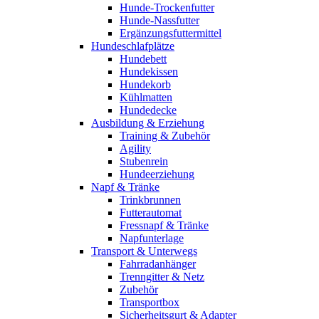
Hunde-Trockenfutter
Hunde-Nassfutter
Ergänzungsfuttermittel
Hundeschlafplätze
Hundebett
Hundekissen
Hundekorb
Kühlmatten
Hundedecke
Ausbildung & Erziehung
Training & Zubehör
Agility
Stubenrein
Hundeerziehung
Napf & Tränke
Trinkbrunnen
Futterautomat
Fressnapf & Tränke
Napfunterlage
Transport & Unterwegs
Fahrradanhänger
Trenngitter & Netz
Zubehör
Transportbox
Sicherheitsgurt & Adapter