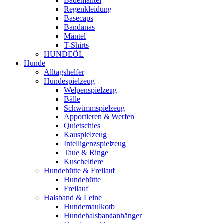
Bademäntel
Regenkleidung
Basecaps
Bandanas
Mäntel
T-Shirts
HUNDEÖL
Hunde
Alltagshelfer
Hundespielzeug
Welpenspielzeug
Bälle
Schwimmspielzeug
Apportieren & Werfen
Quietschies
Kauspielzeug
Intelligenzspielzeug
Taue & Ringe
Kuscheltiere
Hundehütte & Freilauf
Hundehütte
Freilauf
Halsband & Leine
Hundemaulkorb
Hundehalsbandanhänger