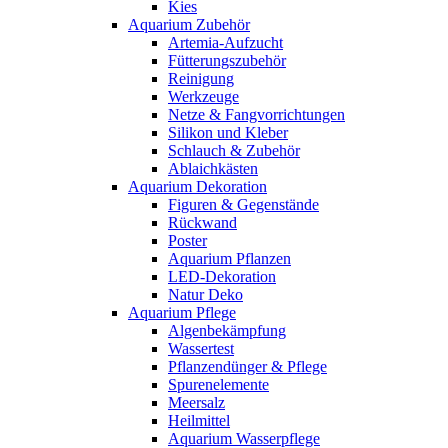
Kies
Aquarium Zubehör
Artemia-Aufzucht
Fütterungszubehör
Reinigung
Werkzeuge
Netze & Fangvorrichtungen
Silikon und Kleber
Schlauch & Zubehör
Ablaichkästen
Aquarium Dekoration
Figuren & Gegenstände
Rückwand
Poster
Aquarium Pflanzen
LED-Dekoration
Natur Deko
Aquarium Pflege
Algenbekämpfung
Wassertest
Pflanzendünger & Pflege
Spurenelemente
Meersalz
Heilmittel
Aquarium Wasserpflege