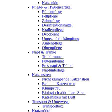
Katzenklo
Pflege- & Hygieneartikel
Pfotenpflege
Fellpflege
Zahnpflege
Desinfektionsmittel
Krallenpflege
Deodorant
Ungezieferbekämpfung
Augenpflege
Ohrenpflege
Napf & Tränke
Trinkbrunnen
Futterautomat
Fressnapf & Tränke
Napfunterlage
Katzenstreu
Nicht klumpende Katzenstreu
Bentonit Katzenstreu
Klumpstreu
Biologisch abbaubare Streu
Katzenstreu mit Duft
Transport & Unterwegs
Transportbox
Kratzmöbel