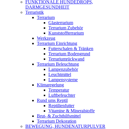
FUNKTIONALE HUNDEDROPS,
DARMGESUNDHEIT
Terraristik
Terrarium
Glasterrarium
Terrarium Zubehör
Kunststoffterrarium
Werkzeug
Terrarium Einrichtung
Futterschalen & Tränken
Terrarium Bodengrund
Terrariumrückwand
Terrarium Beleuchtung
Lampenzubehör
Leuchtmittel
Lampensysteme
Klimaregelung
Temperatur
Luftbefeuchter
Rund ums Reptil
Reptilienfutter
Vitamine & Mineralstoffe
Brut- & Zuchthilfsmittel
Terrarium Dekoration
BEWEGUNG, HUNDENATURPULVER