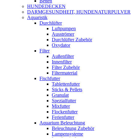
Betten
HUNDEDECKEN
DARMGESUNDHEIT, HUNDENATURPULVER
Aquaristik
Durchlüfter
Luftpumpen
Ausströmer
Durchlüfter Zubehör
Oxydator
Filter
Außenfilter
Innenfilter
Filter Zubehör
Filtermaterial
Fischfutter
Tablettenfutter
Sticks & Pellets
Granulat
Spezialfutter
Mixfutter
Flockenfutter
Ferienfutter
Aquarium Beleuchtung
Beleuchtung Zubehör
Lampensysteme