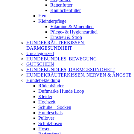
Rattenfutter
Kaninchenfutter
Heu
Kleintierpflege
Vitamine & Mineralien
Pflege- & Hygieneartikel
Einstreu & Stroh
HUNDEKRÄUTERKISSEN,
DARMGESUNDHEIT
Uncategorized
HUNDEBUNDLES, BEWEGUNG
GUTSCHEIN
HUNDEBUNDLES, DARMGESUNDHEIT
HUNDEKRÄUTERKISSEN, NERVEN & ÄNGSTE
Hundebekleidung
Rüdenbänder
Duftmarke Hunde Loop
Kleider
Hochzeit
Schuhe – Socken
Hundeschals
Pullover
Schutzhosen
Hosen