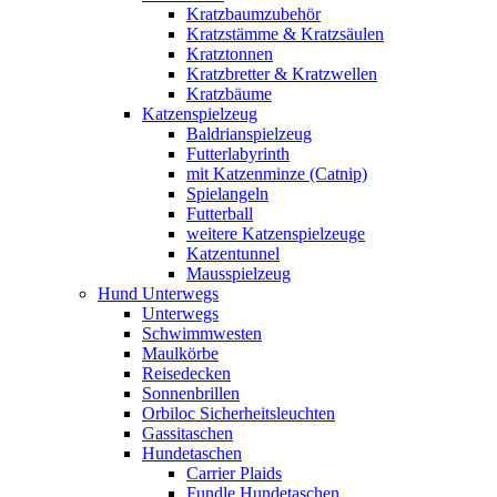
Kratzbaumzubehör
Kratzstämme & Kratzsäulen
Kratztonnen
Kratzbretter & Kratzwellen
Kratzbäume
Katzenspielzeug
Baldrianspielzeug
Futterlabyrinth
mit Katzenminze (Catnip)
Spielangeln
Futterball
weitere Katzenspielzeuge
Katzentunnel
Mausspielzeug
Hund Unterwegs
Unterwegs
Schwimmwesten
Maulkörbe
Reisedecken
Sonnenbrillen
Orbiloc Sicherheitsleuchten
Gassitaschen
Hundetaschen
Carrier Plaids
Fundle Hundetaschen