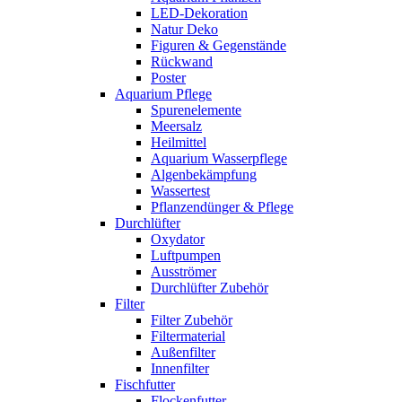
LED-Dekoration
Natur Deko
Figuren & Gegenstände
Rückwand
Poster
Aquarium Pflege
Spurenelemente
Meersalz
Heilmittel
Aquarium Wasserpflege
Algenbekämpfung
Wassertest
Pflanzendünger & Pflege
Durchlüfter
Oxydator
Luftpumpen
Ausströmer
Durchlüfter Zubehör
Filter
Filter Zubehör
Filtermaterial
Außenfilter
Innenfilter
Fischfutter
Flockenfutter