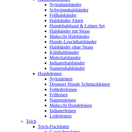
Nylonhalsbänder
Schwimmhalsbänder
Fellhalsbänder
Halsbänder Alpen
Hundehalsband & Leinen Set
Halsbänder mit Strass
Malucchi Halsbänder
Hunde-Leuchthalsbänder
Halsbänder ohne Strass
Kühlhalsbänder
Motivhalsbänder
Indianerhalsbänder
Namenshalsbänder
Hundeleinen
Nylonleinen
Designer Hunde Schmuckleinen
Fettlederleinen
Fellleinen
Namensleinen
Malucchi Hundeleinen
Indianerleinen
Lederleinen
Teich
Teich-Fischfutter
Ganzjahresfutter