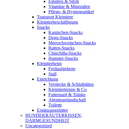
Einstreu & Stroh
Vitamine & Mineralien
Pflege- & Hygieneartikel
Transport Kleintiere
Kleintierbeschäftigung
Snacks
Kaninchen-Snacks
Degu-Snacks
Meerschweinchen-Snacks
Ratten-Snacks
Chinchilla-Snacks
Hamster-Snacks
Kleintierheim
Freilaufgehege
Stall
Einrichtung
Verstecke & Schlafplätze
Kleintiertreppe & Co
Futternapf & Tränke
Abenteuerlandschaft
Toilette
Ergänzungsfutter
HUNDEKRÄUTERKISSEN,
DARMGESUNDHEIT
Uncategorized