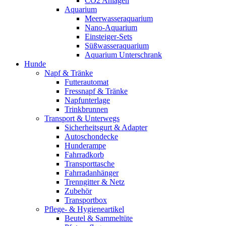
CO2 Anlagen
Aquarium
Meerwasseraquarium
Nano-Aquarium
Einsteiger-Sets
Süßwasseraquarium
Aquarium Unterschrank
Hunde
Napf & Tränke
Futterautomat
Fressnapf & Tränke
Napfunterlage
Trinkbrunnen
Transport & Unterwegs
Sicherheitsgurt & Adapter
Autoschondecke
Hunderampe
Fahrradkorb
Transporttasche
Fahrradanhänger
Trenngitter & Netz
Zubehör
Transportbox
Pflege- & Hygieneartikel
Beutel & Sammeltüte