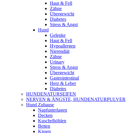
Haut & Fell
Zähne
Übergewicht
Diabetes
Stress & Angst
Hund
Gelenke
Haut & Fell
Hypoallergen
Nierendiät
Zähne
Urinary
Stress & Angst
Übergewicht
Gastrointestinal
Herz & Leber
Diabetes
HUNDENATURSEIFEN
NERVEN & ÄNGSTE, HUNDENATURPULVER
Hund Zuhause
Napfunterlagen
Decken
Kuschelhöhlen
Betten
Kissen