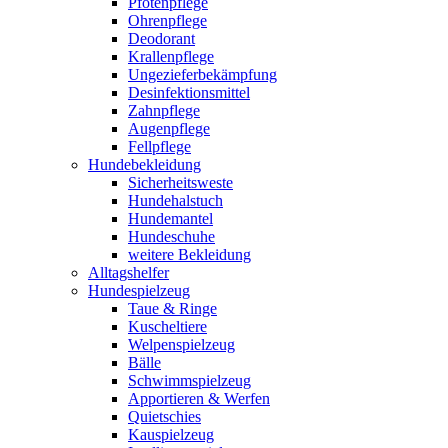
Pfotenpflege
Ohrenpflege
Deodorant
Krallenpflege
Ungezieferbekämpfung
Desinfektionsmittel
Zahnpflege
Augenpflege
Fellpflege
Hundebekleidung
Sicherheitsweste
Hundehalstuch
Hundemantel
Hundeschuhe
weitere Bekleidung
Alltagshelfer
Hundespielzeug
Taue & Ringe
Kuscheltiere
Welpenspielzeug
Bälle
Schwimmspielzeug
Apportieren & Werfen
Quietschies
Kauspielzeug