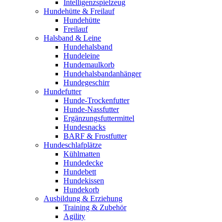
Intelligenzspielzeug
Hundehütte & Freilauf
Hundehütte
Freilauf
Halsband & Leine
Hundehalsband
Hundeleine
Hundemaulkorb
Hundehalsbandanhänger
Hundegeschirr
Hundefutter
Hunde-Trockenfutter
Hunde-Nassfutter
Ergänzungsfuttermittel
Hundesnacks
BARF & Frostfutter
Hundeschlafplätze
Kühlmatten
Hundedecke
Hundebett
Hundekissen
Hundekorb
Ausbildung & Erziehung
Training & Zubehör
Agility