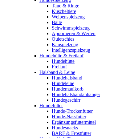
Hundespielzeug
Taue & Ringe
Kuscheltiere
Welpenspielzeug
Bälle
Schwimmspielzeug
Apportieren & Werfen
Quietschies
Kauspielzeug
Intelligenzspielzeug
Hundehütte & Freilauf
Hundehütte
Freilauf
Halsband & Leine
Hundehalsband
Hundeleine
Hundemaulkorb
Hundehalsbandanhänger
Hundegeschirr
Hundefutter
Hunde-Trockenfutter
Hunde-Nassfutter
Ergänzungsfuttermittel
Hundesnacks
BARF & Frostfutter