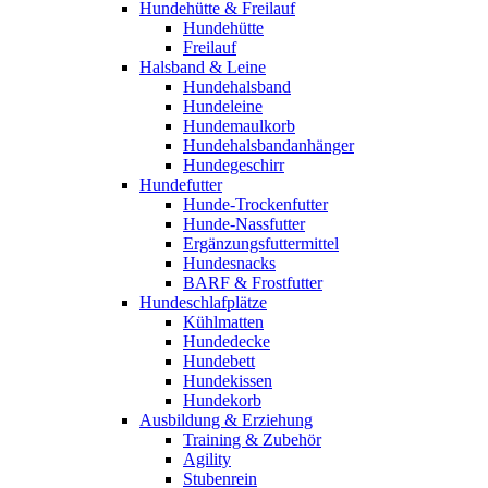
Hundehütte & Freilauf
Hundehütte
Freilauf
Halsband & Leine
Hundehalsband
Hundeleine
Hundemaulkorb
Hundehalsbandanhänger
Hundegeschirr
Hundefutter
Hunde-Trockenfutter
Hunde-Nassfutter
Ergänzungsfuttermittel
Hundesnacks
BARF & Frostfutter
Hundeschlafplätze
Kühlmatten
Hundedecke
Hundebett
Hundekissen
Hundekorb
Ausbildung & Erziehung
Training & Zubehör
Agility
Stubenrein