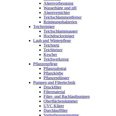
Algenvorbeugung
Wasserhärte und pH
Algenvernichter
Teichschlammentferner
Reinigungsbakterien
Teichreiniger
Teichschlammsauger
Hochdruckreiniger
Laub und Winterpflege
Teichnetz
Teichheizer
Kescher
Teichwerkzeug
Pflanzenpflege
Pflanzsubstrat
Pflanzkörbe
Pflanzendünger
Pumpen und Filtertechnik
Druckfilter
Filtermaterial
Filter- und Bachlaufpumpen
Oberflächenskimmer
UVC Klärer
Durchlauffilter
Springbrunnenpumpe