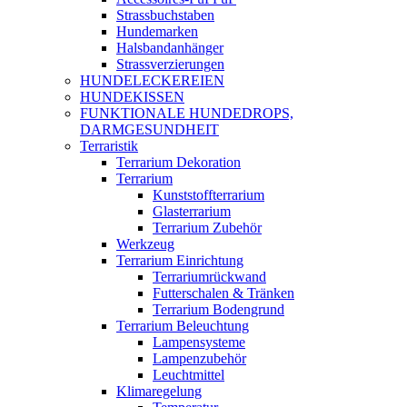
Strassbuchstaben
Hundemarken
Halsbandanhänger
Strassverzierungen
HUNDELECKEREIEN
HUNDEKISSEN
FUNKTIONALE HUNDEDROPS,
DARMGESUNDHEIT
Terraristik
Terrarium Dekoration
Terrarium
Kunststoffterrarium
Glasterrarium
Terrarium Zubehör
Werkzeug
Terrarium Einrichtung
Terrariumrückwand
Futterschalen & Tränken
Terrarium Bodengrund
Terrarium Beleuchtung
Lampensysteme
Lampenzubehör
Leuchtmittel
Klimaregelung