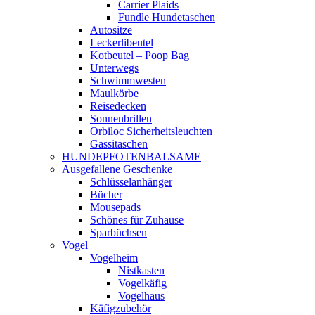
Carrier Plaids
Fundle Hundetaschen
Autositze
Leckerlibeutel
Kotbeutel – Poop Bag
Unterwegs
Schwimmwesten
Maulkörbe
Reisedecken
Sonnenbrillen
Orbiloc Sicherheitsleuchten
Gassitaschen
HUNDEPFOTENBALSAME
Ausgefallene Geschenke
Schlüsselanhänger
Bücher
Mousepads
Schönes für Zuhause
Sparbüchsen
Vogel
Vogelheim
Nistkasten
Vogelkäfig
Vogelhaus
Käfigzubehör