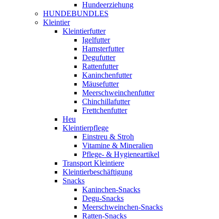
Hundeerziehung
HUNDEBUNDLES
Kleintier
Kleintierfutter
Igelfutter
Hamsterfutter
Degufutter
Rattenfutter
Kaninchenfutter
Mäusefutter
Meerschweinchenfutter
Chinchillafutter
Frettchenfutter
Heu
Kleintierpflege
Einstreu & Stroh
Vitamine & Mineralien
Pflege- & Hygieneartikel
Transport Kleintiere
Kleintierbeschäftigung
Snacks
Kaninchen-Snacks
Degu-Snacks
Meerschweinchen-Snacks
Ratten-Snacks