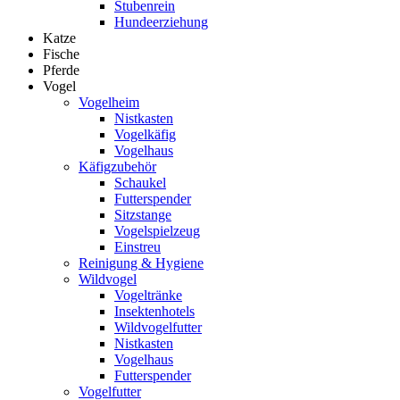
Stubenrein
Hundeerziehung
Katze
Fische
Pferde
Vogel
Vogelheim
Nistkasten
Vogelkäfig
Vogelhaus
Käfigzubehör
Schaukel
Futterspender
Sitzstange
Vogelspielzeug
Einstreu
Reinigung & Hygiene
Wildvogel
Vogeltränke
Insektenhotels
Wildvogelfutter
Nistkasten
Vogelhaus
Futterspender
Vogelfutter