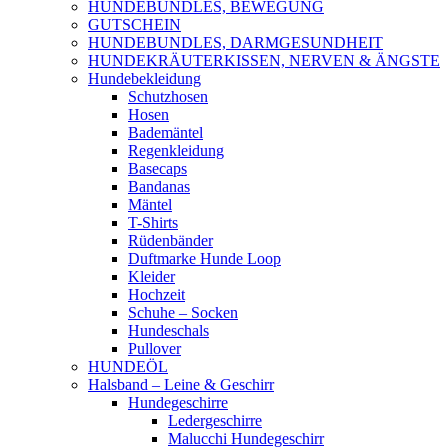
HUNDEBUNDLES, BEWEGUNG
GUTSCHEIN
HUNDEBUNDLES, DARMGESUNDHEIT
HUNDEKRÄUTERKISSEN, NERVEN & ÄNGSTE
Hundebekleidung
Schutzhosen
Hosen
Bademäntel
Regenkleidung
Basecaps
Bandanas
Mäntel
T-Shirts
Rüdenbänder
Duftmarke Hunde Loop
Kleider
Hochzeit
Schuhe – Socken
Hundeschals
Pullover
HUNDEÖL
Halsband – Leine & Geschirr
Hundegeschirre
Ledergeschirre
Malucchi Hundegeschirr