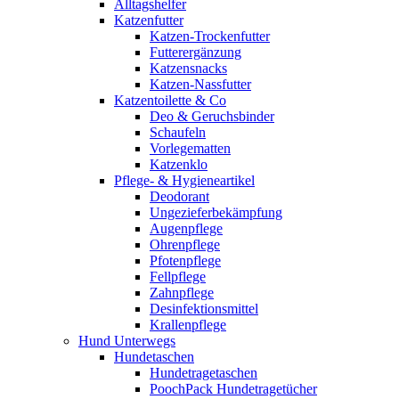
Alltagshelfer
Katzenfutter
Katzen-Trockenfutter
Futterergänzung
Katzensnacks
Katzen-Nassfutter
Katzentoilette & Co
Deo & Geruchsbinder
Schaufeln
Vorlegematten
Katzenklo
Pflege- & Hygieneartikel
Deodorant
Ungezieferbekämpfung
Augenpflege
Ohrenpflege
Pfotenpflege
Fellpflege
Zahnpflege
Desinfektionsmittel
Krallenpflege
Hund Unterwegs
Hundetaschen
Hundetragetaschen
PoochPack Hundetragetücher