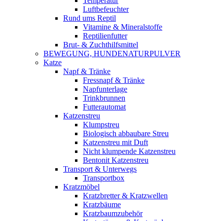
Temperatur
Luftbefeuchter
Rund ums Reptil
Vitamine & Mineralstoffe
Reptilienfutter
Brut- & Zuchthilfsmittel
BEWEGUNG, HUNDENATURPULVER
Katze
Napf & Tränke
Fressnapf & Tränke
Napfunterlage
Trinkbrunnen
Futterautomat
Katzenstreu
Klumpstreu
Biologisch abbaubare Streu
Katzenstreu mit Duft
Nicht klumpende Katzenstreu
Bentonit Katzenstreu
Transport & Unterwegs
Transportbox
Kratzmöbel
Kratzbretter & Kratzwellen
Kratzbäume
Kratzbaumzubehör