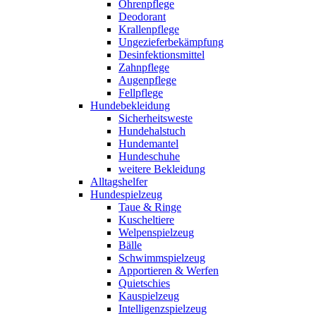
Ohrenpflege
Deodorant
Krallenpflege
Ungezieferbekämpfung
Desinfektionsmittel
Zahnpflege
Augenpflege
Fellpflege
Hundebekleidung
Sicherheitsweste
Hundehalstuch
Hundemantel
Hundeschuhe
weitere Bekleidung
Alltagshelfer
Hundespielzeug
Taue & Ringe
Kuscheltiere
Welpenspielzeug
Bälle
Schwimmspielzeug
Apportieren & Werfen
Quietschies
Kauspielzeug
Intelligenzspielzeug