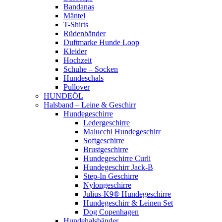
Bandanas
Mäntel
T-Shirts
Rüdenbänder
Duftmarke Hunde Loop
Kleider
Hochzeit
Schuhe – Socken
Hundeschals
Pullover
HUNDEÖL
Halsband – Leine & Geschirr
Hundegeschirre
Ledergeschirre
Malucchi Hundegeschirr
Softgeschirre
Brustgeschirre
Hundegeschirre Curli
Hundegeschirr Jack-B
Step-In Geschirre
Nylongeschirre
Julius-K9® Hundegeschirre
Hundegeschirr & Leinen Set
Dog Copenhagen
Hundehalsbänder