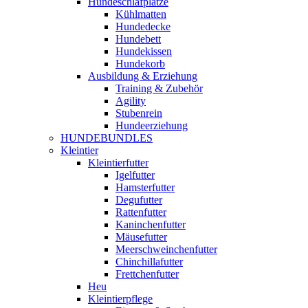
Hundeschlafplätze
Kühlmatten
Hundedecke
Hundebett
Hundekissen
Hundekorb
Ausbildung & Erziehung
Training & Zubehör
Agility
Stubenrein
Hundeerziehung
HUNDEBUNDLES
Kleintier
Kleintierfutter
Igelfutter
Hamsterfutter
Degufutter
Rattenfutter
Kaninchenfutter
Mäusefutter
Meerschweinchenfutter
Chinchillafutter
Frettchenfutter
Heu
Kleintierpflege