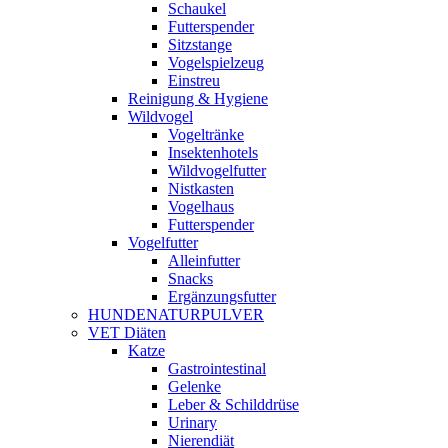
Schaukel
Futterspender
Sitzstange
Vogelspielzeug
Einstreu
Reinigung & Hygiene
Wildvogel
Vogeltränke
Insektenhotels
Wildvogelfutter
Nistkasten
Vogelhaus
Futterspender
Vogelfutter
Alleinfutter
Snacks
Ergänzungsfutter
HUNDENATURPULVER
VET Diäten
Katze
Gastrointestinal
Gelenke
Leber & Schilddrüse
Urinary
Nierendiät