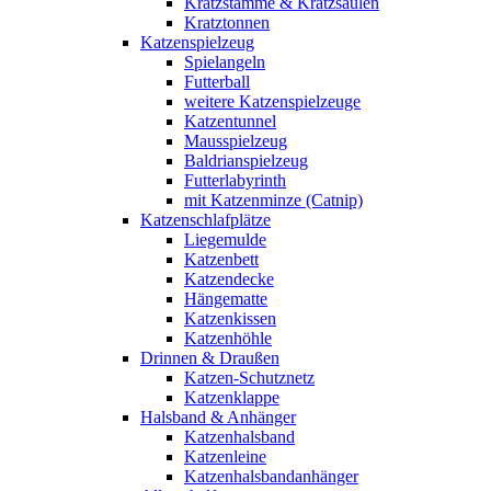
Kratzstämme & Kratzsäulen
Kratztonnen
Katzenspielzeug
Spielangeln
Futterball
weitere Katzenspielzeuge
Katzentunnel
Mausspielzeug
Baldrianspielzeug
Futterlabyrinth
mit Katzenminze (Catnip)
Katzenschlafplätze
Liegemulde
Katzenbett
Katzendecke
Hängematte
Katzenkissen
Katzenhöhle
Drinnen & Draußen
Katzen-Schutznetz
Katzenklappe
Halsband & Anhänger
Katzenhalsband
Katzenleine
Katzenhalsbandanhänger