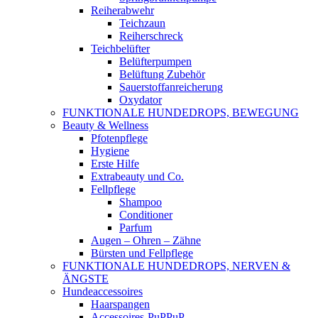
Reiherabwehr
Teichzaun
Reiherschreck
Teichbelüfter
Belüfterpumpen
Belüftung Zubehör
Sauerstoffanreicherung
Oxydator
FUNKTIONALE HUNDEDROPS, BEWEGUNG
Beauty & Wellness
Pfotenpflege
Hygiene
Erste Hilfe
Extrabeauty und Co.
Fellpflege
Shampoo
Conditioner
Parfum
Augen – Ohren – Zähne
Bürsten und Fellpflege
FUNKTIONALE HUNDEDROPS, NERVEN &
ÄNGSTE
Hundeaccessoires
Haarspangen
Accessoires-PuPPuP