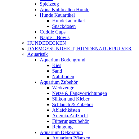
Spielzeug
Aqua Kühlmatten Hunde
Hunde Kauartikel
Hundekauartikel
Snackdosen
Cuddle Cups
Näpfe – Bowls
HUNDEDECKEN
DARMGESUNDHEIT, HUNDENATURPULVER
Aquaristik
Aquarium Bodengrund
Kies
Sand
Nährboden
Aquarium Zubehör
Werkzeuge
Netze & Fangvorrichtungen
Silikon und Kleber
Schlauch & Zubehör
Ablaichkästen
Artemia-Aufzucht
Fütterungszubehör
Reinigung
Aquarium Dekoration
Aquarium Pflanzen