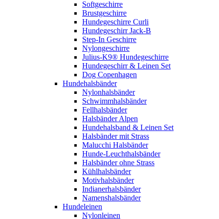
Softgeschirre
Brustgeschirre
Hundegeschirre Curli
Hundegeschirr Jack-B
Step-In Geschirre
Nylongeschirre
Julius-K9® Hundegeschirre
Hundegeschirr & Leinen Set
Dog Copenhagen
Hundehalsbänder
Nylonhalsbänder
Schwimmhalsbänder
Fellhalsbänder
Halsbänder Alpen
Hundehalsband & Leinen Set
Halsbänder mit Strass
Malucchi Halsbänder
Hunde-Leuchthalsbänder
Halsbänder ohne Strass
Kühlhalsbänder
Motivhalsbänder
Indianerhalsbänder
Namenshalsbänder
Hundeleinen
Nylonleinen