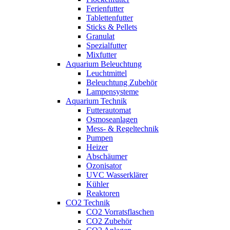
Ferienfutter
Tablettenfutter
Sticks & Pellets
Granulat
Spezialfutter
Mixfutter
Aquarium Beleuchtung
Leuchtmittel
Beleuchtung Zubehör
Lampensysteme
Aquarium Technik
Futterautomat
Osmoseanlagen
Mess- & Regeltechnik
Pumpen
Heizer
Abschäumer
Ozonisator
UVC Wasserklärer
Kühler
Reaktoren
CO2 Technik
CO2 Vorratsflaschen
CO2 Zubehör