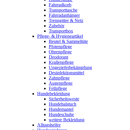
Fahrradkorb
Transporttasche
Fahrradanhänger
Trenngitter & Netz
Zubehör
Transportbox
Pflege- & Hygieneartikel
Beutel & Sammeltüte
Pfotenpflege
Ohrenpflege
Deodorant
Krallenpflege
Ungezieferbekämpfung
Desinfektionsmittel
Zahnpflege
Augenpflege
Fellpflege
Hundebekleidung
Sicherheitsweste
Hundehalstuch
Hundemantel
Hundeschuhe
weitere Bekleidung
Alltagshelfer