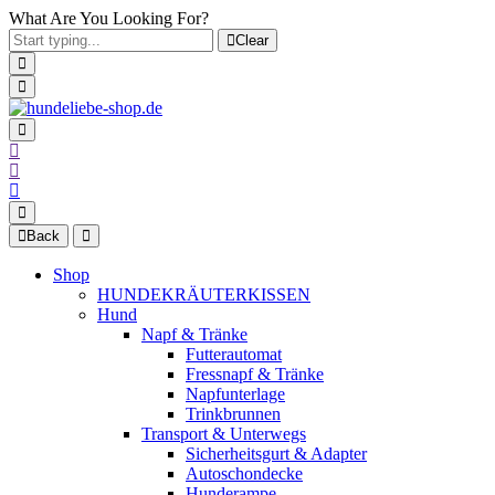
What Are You Looking For?
Clear
Back
Shop
HUNDEKRÄUTERKISSEN
Hund
Napf & Tränke
Futterautomat
Fressnapf & Tränke
Napfunterlage
Trinkbrunnen
Transport & Unterwegs
Sicherheitsgurt & Adapter
Autoschondecke
Hunderampe