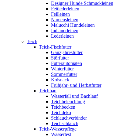
Designer Hunde Schmuckleinen
Fettlederleinen
Fellleinen
Namensleinen
Malucchi Hundeleinen
Indianerleinen
Lederleinen
Teich
Teich-Fischfutter
Ganzjahresfutter
Störfutter
Futterautomaten
Winterfutter
Sommerfutter
Koisnack
Frühjahr- und Herbstfutter
Teichbau
Wasserfall und Bachlauf
Teichbeleuchtung
Teichbecken
Teichdeko
Schlauchverbinder
Teichschlauch
Teich-Wasserpflege
Wassertest