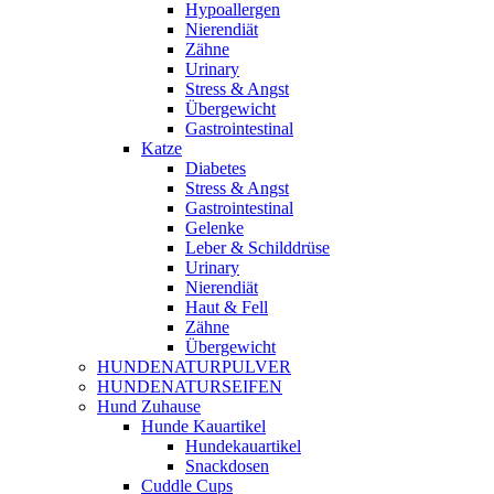
Hypoallergen
Nierendiät
Zähne
Urinary
Stress & Angst
Übergewicht
Gastrointestinal
Katze
Diabetes
Stress & Angst
Gastrointestinal
Gelenke
Leber & Schilddrüse
Urinary
Nierendiät
Haut & Fell
Zähne
Übergewicht
HUNDENATURPULVER
HUNDENATURSEIFEN
Hund Zuhause
Hunde Kauartikel
Hundekauartikel
Snackdosen
Cuddle Cups