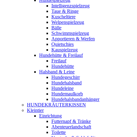
Hundespielzeug
Intelligenzspielzeug
Taue & Ringe
Kuscheltiere
Welpenspielzeug
Bälle
Schwimmspielzeug
Apportieren & Werfen
Quietschies
Kauspielzeug
Hundehütte & Freilauf
Freilauf
Hundehütte
Halsband & Leine
Hundegeschirr
Hundehalsband
Hundeleine
Hundemaulkorb
Hundehalsbandanhänger
HUNDEKRÄUTERKISSEN
Kleintier
Einrichtung
Futternapf & Tränke
Abenteuerlandschaft
Toilette