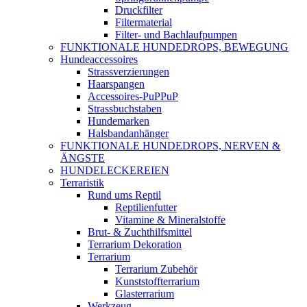
Druckfilter
Filtermaterial
Filter- und Bachlaufpumpen
FUNKTIONALE HUNDEDROPS, BEWEGUNG
Hundeaccessoires
Strassverzierungen
Haarspangen
Accessoires-PuPPuP
Strassbuchstaben
Hundemarken
Halsbandanhänger
FUNKTIONALE HUNDEDROPS, NERVEN &
ÄNGSTE
HUNDELECKEREIEN
Terraristik
Rund ums Reptil
Reptilienfutter
Vitamine & Mineralstoffe
Brut- & Zuchthilfsmittel
Terrarium Dekoration
Terrarium
Terrarium Zubehör
Kunststoffterrarium
Glasterrarium
Werkzeug