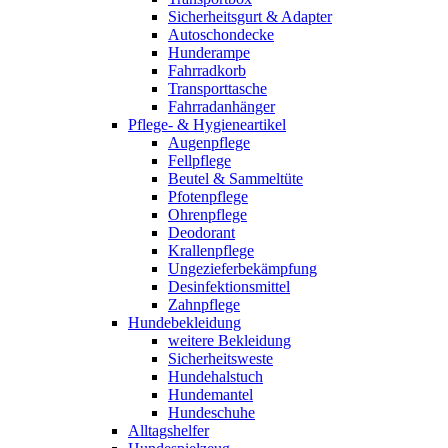
Sicherheitsgurt & Adapter
Autoschondecke
Hunderampe
Fahrradkorb
Transporttasche
Fahrradanhänger
Pflege- & Hygieneartikel
Augenpflege
Fellpflege
Beutel & Sammeltüte
Pfotenpflege
Ohrenpflege
Deodorant
Krallenpflege
Ungezieferbekämpfung
Desinfektionsmittel
Zahnpflege
Hundebekleidung
weitere Bekleidung
Sicherheitsweste
Hundehalstuch
Hundemantel
Hundeschuhe
Alltagshelfer