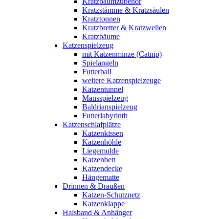
Kratzbaumzubehör
Kratzstämme & Kratzsäulen
Kratztonnen
Kratzbretter & Kratzwellen
Kratzbäume
Katzenspielzeug
mit Katzenminze (Catnip)
Spielangeln
Futterball
weitere Katzenspielzeuge
Katzentunnel
Mausspielzeug
Baldrianspielzeug
Futterlabyrinth
Katzenschlafplätze
Katzenkissen
Katzenhöhle
Liegemulde
Katzenbett
Katzendecke
Hängematte
Drinnen & Draußen
Katzen-Schutznetz
Katzenklappe
Halsband & Anhänger