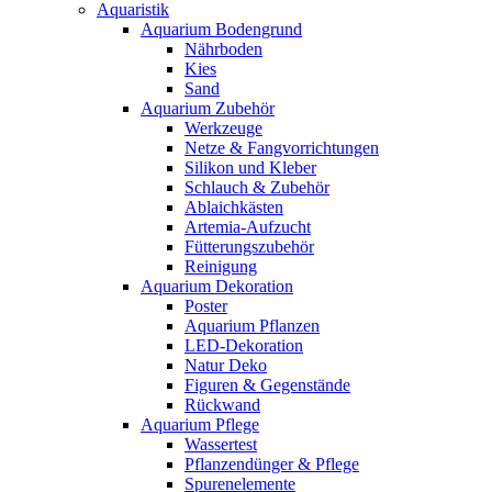
Aquaristik
Aquarium Bodengrund
Nährboden
Kies
Sand
Aquarium Zubehör
Werkzeuge
Netze & Fangvorrichtungen
Silikon und Kleber
Schlauch & Zubehör
Ablaichkästen
Artemia-Aufzucht
Fütterungszubehör
Reinigung
Aquarium Dekoration
Poster
Aquarium Pflanzen
LED-Dekoration
Natur Deko
Figuren & Gegenstände
Rückwand
Aquarium Pflege
Wassertest
Pflanzendünger & Pflege
Spurenelemente