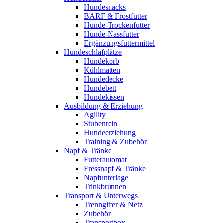
Hundesnacks
BARF & Frostfutter
Hunde-Trockenfutter
Hunde-Nassfutter
Ergänzungsfuttermittel
Hundeschlafplätze
Hundekorb
Kühlmatten
Hundedecke
Hundebett
Hundekissen
Ausbildung & Erziehung
Agility
Stubenrein
Hundeerziehung
Training & Zubehör
Napf & Tränke
Futterautomat
Fressnapf & Tränke
Napfunterlage
Trinkbrunnen
Transport & Unterwegs
Trenngitter & Netz
Zubehör
Transportbox