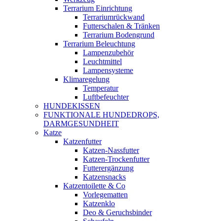
Terrarium Einrichtung
Terrariumrückwand
Futterschalen & Tränken
Terrarium Bodengrund
Terrarium Beleuchtung
Lampenzubehör
Leuchtmittel
Lampensysteme
Klimaregelung
Temperatur
Luftbefeuchter
HUNDEKISSEN
FUNKTIONALE HUNDEDROPS,
DARMGESUNDHEIT
Katze
Katzenfutter
Katzen-Nassfutter
Katzen-Trockenfutter
Futterergänzung
Katzensnacks
Katzentoilette & Co
Vorlegematten
Katzenklo
Deo & Geruchsbinder