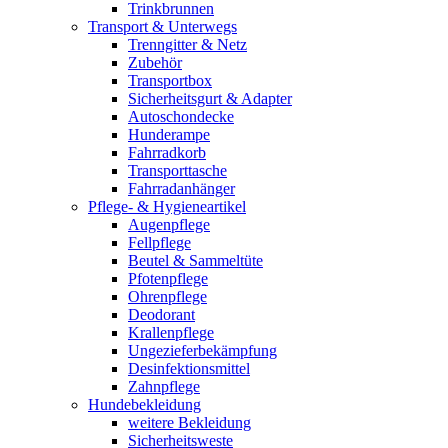
Trinkbrunnen
Transport & Unterwegs
Trenngitter & Netz
Zubehör
Transportbox
Sicherheitsgurt & Adapter
Autoschondecke
Hunderampe
Fahrradkorb
Transporttasche
Fahrradanhänger
Pflege- & Hygieneartikel
Augenpflege
Fellpflege
Beutel & Sammeltüte
Pfotenpflege
Ohrenpflege
Deodorant
Krallenpflege
Ungezieferbekämpfung
Desinfektionsmittel
Zahnpflege
Hundebekleidung
weitere Bekleidung
Sicherheitsweste