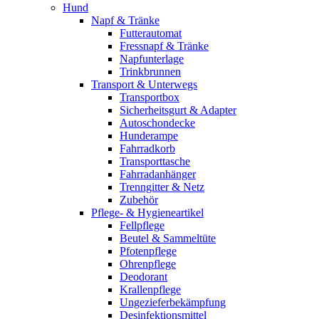
Hund
Napf & Tränke
Futterautomat
Fressnapf & Tränke
Napfunterlage
Trinkbrunnen
Transport & Unterwegs
Transportbox
Sicherheitsgurt & Adapter
Autoschondecke
Hunderampe
Fahrradkorb
Transporttasche
Fahrradanhänger
Trenngitter & Netz
Zubehör
Pflege- & Hygieneartikel
Fellpflege
Beutel & Sammeltüte
Pfotenpflege
Ohrenpflege
Deodorant
Krallenpflege
Ungezieferbekämpfung
Desinfektionsmittel