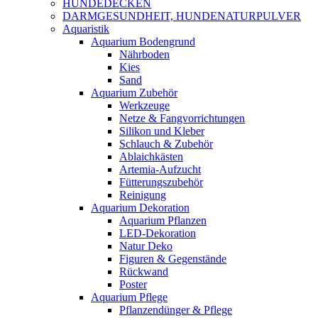
HUNDEDECKEN
DARMGESUNDHEIT, HUNDENATURPULVER
Aquaristik
Aquarium Bodengrund
Nährboden
Kies
Sand
Aquarium Zubehör
Werkzeuge
Netze & Fangvorrichtungen
Silikon und Kleber
Schlauch & Zubehör
Ablaichkästen
Artemia-Aufzucht
Fütterungszubehör
Reinigung
Aquarium Dekoration
Aquarium Pflanzen
LED-Dekoration
Natur Deko
Figuren & Gegenstände
Rückwand
Poster
Aquarium Pflege
Pflanzendünger & Pflege