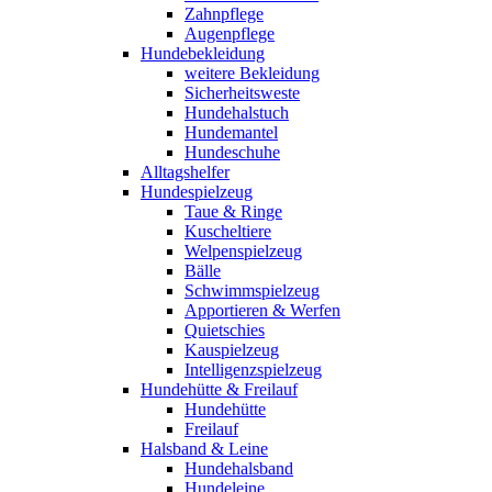
Zahnpflege
Augenpflege
Hundebekleidung
weitere Bekleidung
Sicherheitsweste
Hundehalstuch
Hundemantel
Hundeschuhe
Alltagshelfer
Hundespielzeug
Taue & Ringe
Kuscheltiere
Welpenspielzeug
Bälle
Schwimmspielzeug
Apportieren & Werfen
Quietschies
Kauspielzeug
Intelligenzspielzeug
Hundehütte & Freilauf
Hundehütte
Freilauf
Halsband & Leine
Hundehalsband
Hundeleine