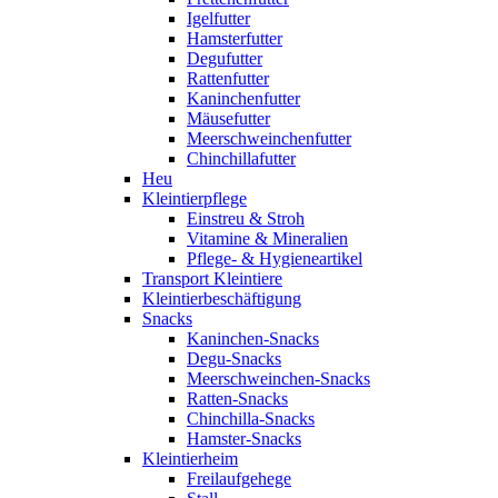
Igelfutter
Hamsterfutter
Degufutter
Rattenfutter
Kaninchenfutter
Mäusefutter
Meerschweinchenfutter
Chinchillafutter
Heu
Kleintierpflege
Einstreu & Stroh
Vitamine & Mineralien
Pflege- & Hygieneartikel
Transport Kleintiere
Kleintierbeschäftigung
Snacks
Kaninchen-Snacks
Degu-Snacks
Meerschweinchen-Snacks
Ratten-Snacks
Chinchilla-Snacks
Hamster-Snacks
Kleintierheim
Freilaufgehege