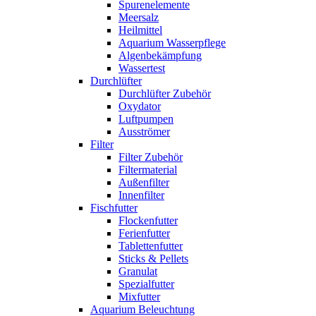
Spurenelemente
Meersalz
Heilmittel
Aquarium Wasserpflege
Algenbekämpfung
Wassertest
Durchlüfter
Durchlüfter Zubehör
Oxydator
Luftpumpen
Ausströmer
Filter
Filter Zubehör
Filtermaterial
Außenfilter
Innenfilter
Fischfutter
Flockenfutter
Ferienfutter
Tablettenfutter
Sticks & Pellets
Granulat
Spezialfutter
Mixfutter
Aquarium Beleuchtung