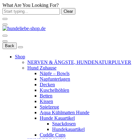
What Are You Looking For?
Clear
Back
Shop
NERVEN & ÄNGSTE, HUNDENATURPULVER
Hund Zuhause
Näpfe – Bowls
Napfunterlagen
Decken
Kuschelhöhlen
Betten
Kissen
Spielzeug
Aqua Kühlmatten Hunde
Hunde Kauartikel
Snackdosen
Hundekauartikel
Cuddle Cups