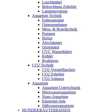
Leuchtmittel
Beleuchtung Zubehör
Lampensysteme
Aquarium Technik
Futterautomat
Osmoseanlagen
Mess- & Regeltechnik
Pumpen
Heizer
Abschäumer
Ozonisator
UVC Wasserklärer
Kühler
Reaktoren
CO2 Technik
CO2 Vorratsflaschen
CO2 Zubehör
CO2 Anlagen
Aquarium
Aquarium Unterschrank
Meerwasseraquarium
Nano-Aquarium
Einsteiger-Sets
Süßwasseraquarium
HUNDEKRÄUTERKISSEN