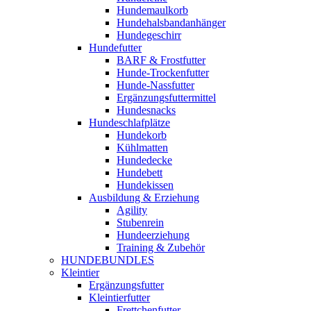
Hundemaulkorb
Hundehalsbandanhänger
Hundegeschirr
Hundefutter
BARF & Frostfutter
Hunde-Trockenfutter
Hunde-Nassfutter
Ergänzungsfuttermittel
Hundesnacks
Hundeschlafplätze
Hundekorb
Kühlmatten
Hundedecke
Hundebett
Hundekissen
Ausbildung & Erziehung
Agility
Stubenrein
Hundeerziehung
Training & Zubehör
HUNDEBUNDLES
Kleintier
Ergänzungsfutter
Kleintierfutter
Frettchenfutter