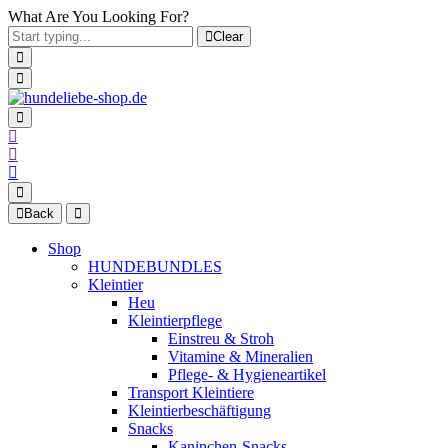
What Are You Looking For?
Clear
Back
Shop
HUNDEBUNDLES
Kleintier
Heu
Kleintierpflege
Einstreu & Stroh
Vitamine & Mineralien
Pflege- & Hygieneartikel
Transport Kleintiere
Kleintierbeschäftigung
Snacks
Kaninchen-Snacks