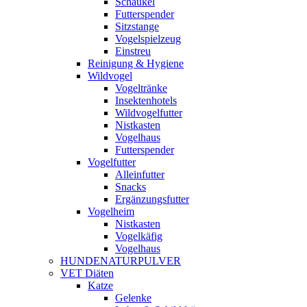
Schaukel
Futterspender
Sitzstange
Vogelspielzeug
Einstreu
Reinigung & Hygiene
Wildvogel
Vogeltränke
Insektenhotels
Wildvogelfutter
Nistkasten
Vogelhaus
Futterspender
Vogelfutter
Alleinfutter
Snacks
Ergänzungsfutter
Vogelheim
Nistkasten
Vogelkäfig
Vogelhaus
HUNDENATURPULVER
VET Diäten
Katze
Gelenke