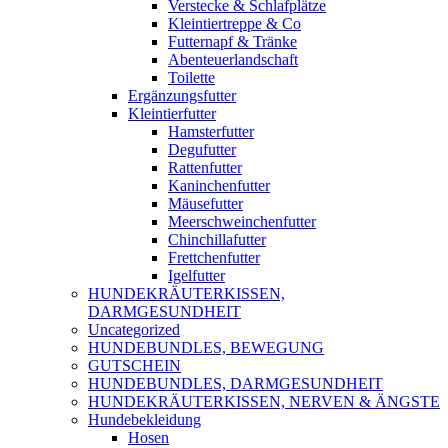
Verstecke & Schlafplätze
Kleintiertreppe & Co
Futternapf & Tränke
Abenteuerlandschaft
Toilette
Ergänzungsfutter
Kleintierfutter
Hamsterfutter
Degufutter
Rattenfutter
Kaninchenfutter
Mäusefutter
Meerschweinchenfutter
Chinchillafutter
Frettchenfutter
Igelfutter
HUNDEKRÄUTERKISSEN,
DARMGESUNDHEIT
Uncategorized
HUNDEBUNDLES, BEWEGUNG
GUTSCHEIN
HUNDEBUNDLES, DARMGESUNDHEIT
HUNDEKRÄUTERKISSEN, NERVEN & ÄNGSTE
Hundebekleidung
Hosen