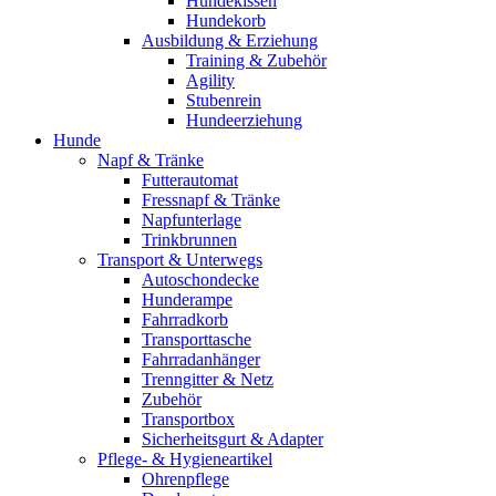
Hundekissen
Hundekorb
Ausbildung & Erziehung
Training & Zubehör
Agility
Stubenrein
Hundeerziehung
Hunde
Napf & Tränke
Futterautomat
Fressnapf & Tränke
Napfunterlage
Trinkbrunnen
Transport & Unterwegs
Autoschondecke
Hunderampe
Fahrradkorb
Transporttasche
Fahrradanhänger
Trenngitter & Netz
Zubehör
Transportbox
Sicherheitsgurt & Adapter
Pflege- & Hygieneartikel
Ohrenpflege