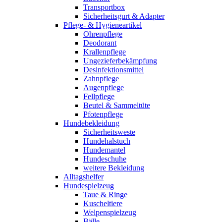
Transportbox
Sicherheitsgurt & Adapter
Pflege- & Hygieneartikel
Ohrenpflege
Deodorant
Krallenpflege
Ungezieferbekämpfung
Desinfektionsmittel
Zahnpflege
Augenpflege
Fellpflege
Beutel & Sammeltüte
Pfotenpflege
Hundebekleidung
Sicherheitsweste
Hundehalstuch
Hundemantel
Hundeschuhe
weitere Bekleidung
Alltagshelfer
Hundespielzeug
Taue & Ringe
Kuscheltiere
Welpenspielzeug
Bälle