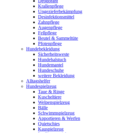
Deodorant
Krallenpflege
Ungezieferbekämpfung
Desinfektionsmittel
Zahnpflege
Augenpflege
Fellpflege
Beutel & Sammeltüte
Pfotenpflege
Hundebekleidung
Sicherheitsweste
Hundehalstuch
Hundemantel
Hundeschuhe
weitere Bekleidung
Alltagshelfer
Hundespielzeug
Taue & Ringe
Kuscheltiere
Welpenspielzeug
Bälle
Schwimmspielzeug
Apportieren & Werfen
Quietschies
Kauspielzeug