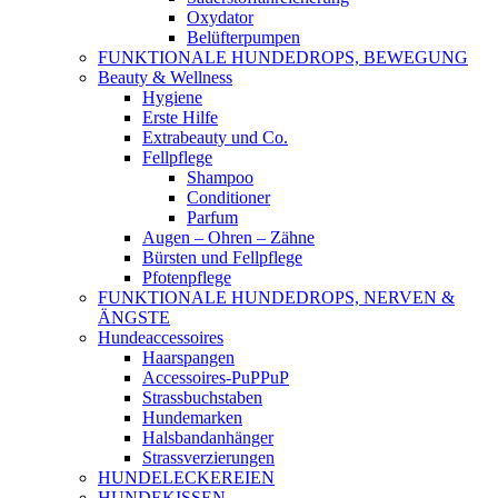
Oxydator
Belüfterpumpen
FUNKTIONALE HUNDEDROPS, BEWEGUNG
Beauty & Wellness
Hygiene
Erste Hilfe
Extrabeauty und Co.
Fellpflege
Shampoo
Conditioner
Parfum
Augen – Ohren – Zähne
Bürsten und Fellpflege
Pfotenpflege
FUNKTIONALE HUNDEDROPS, NERVEN &
ÄNGSTE
Hundeaccessoires
Haarspangen
Accessoires-PuPPuP
Strassbuchstaben
Hundemarken
Halsbandanhänger
Strassverzierungen
HUNDELECKEREIEN
HUNDEKISSEN