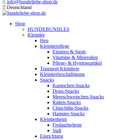
info@hundeliebe-shop.de
Deutschland
Shop
HUNDEBUNDLES
Kleintier
Heu
Kleintierpflege
Einstreu & Stroh
Vitamine & Mineralien
Pflege- & Hygieneartikel
Transport Kleintiere
Kleintierbeschäftigung
Snacks
Kaninchen-Snacks
Degu-Snacks
Meerschweinchen-Snacks
Ratten-Snacks
Chinchilla-Snacks
Hamster-Snacks
Kleintierheim
Freilaufgehege
Stall
Einrichtung