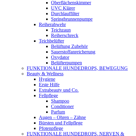
Oberflächenskimmer
UVC Klärer
Durchlauffilter
Springbrunnenpumpe
Reiherabwehr
Teichzaun
Reiherschreck
Teichbelüfter
Belüftung Zubehör
Sauerstoffanreicherung
Oxydator
Belüfterpumpen
FUNKTIONALE HUNDEDROPS, BEWEGUNG
Beauty & Wellness
Hygiene
Erste Hilfe
Extrabeauty und Co.
Fellpflege
Shampoo
Conditioner
Parfum
Augen – Ohren – Zähne
Bürsten und Fellpflege
Pfotenpflege
FUNKTIONALE HUNDEDROPS, NERVEN &