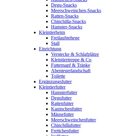
Degu-Snacks
Meerschweinchen-Snacks
Ratten-Snacks
Chinchilla-Snacks
Hamster-Snacks
Kleintierheim
Freilaufgehege
Stall
Einrichtung
Verstecke & Schlafplätze
Kleintiertreppe & Co
Futternapf & Tränke
Abenteuerlandschaft
Toilette
Ergänzungsfutter
Kleintierfutter
Hamsterfutter
Degufutter
Rattenfutter
Kaninchenfutter
Mäusefutter
Meerschweinchenfutter
Chinchillafutter
Frettchenfutter