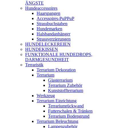
ÄNGSTE
Hundeaccessoires
Haarspangen
Accessoires-PuPPuP
Strassbuchstaben
Hundemarken
Halsbandanhänger
Strassverzierungen
HUNDELECKEREIEN
HUNDEKISSEN
FUNKTIONALE HUNDEDROPS,
DARMGESUNDHEIT
Terraristik
Terrarium Dekoration
Terrarium
Glasterrarium
Terrarium Zubehör
Kunststoffterrarium
Werkzeug
Terrarium Einrichtung
Terrariumrückwand
Futterschalen & Tränken
Terrarium Bodengrund
Terrarium Beleuchtung
Lampenzubehör