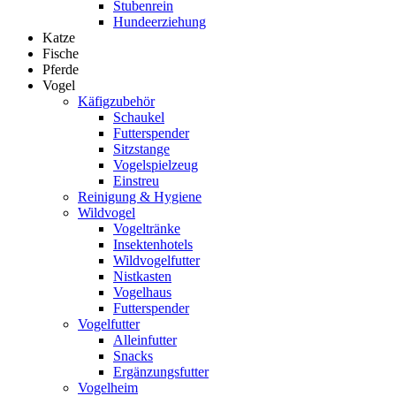
Stubenrein
Hundeerziehung
Katze
Fische
Pferde
Vogel
Käfigzubehör
Schaukel
Futterspender
Sitzstange
Vogelspielzeug
Einstreu
Reinigung & Hygiene
Wildvogel
Vogeltränke
Insektenhotels
Wildvogelfutter
Nistkasten
Vogelhaus
Futterspender
Vogelfutter
Alleinfutter
Snacks
Ergänzungsfutter
Vogelheim