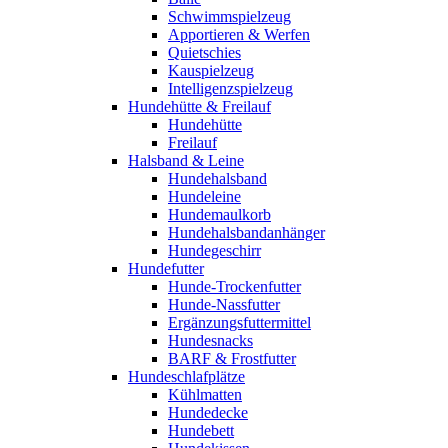
Schwimmspielzeug
Apportieren & Werfen
Quietschies
Kauspielzeug
Intelligenzspielzeug
Hundehütte & Freilauf
Hundehütte
Freilauf
Halsband & Leine
Hundehalsband
Hundeleine
Hundemaulkorb
Hundehalsbandanhänger
Hundegeschirr
Hundefutter
Hunde-Trockenfutter
Hunde-Nassfutter
Ergänzungsfuttermittel
Hundesnacks
BARF & Frostfutter
Hundeschlafplätze
Kühlmatten
Hundedecke
Hundebett