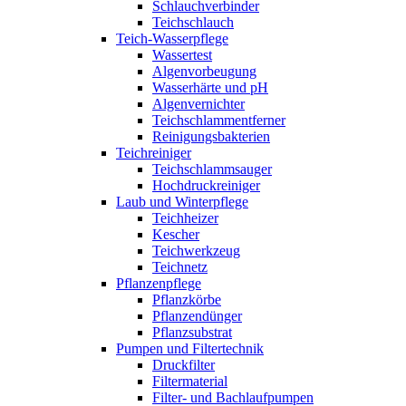
Schlauchverbinder
Teichschlauch
Teich-Wasserpflege
Wassertest
Algenvorbeugung
Wasserhärte und pH
Algenvernichter
Teichschlammentferner
Reinigungsbakterien
Teichreiniger
Teichschlammsauger
Hochdruckreiniger
Laub und Winterpflege
Teichheizer
Kescher
Teichwerkzeug
Teichnetz
Pflanzenpflege
Pflanzkörbe
Pflanzendünger
Pflanzsubstrat
Pumpen und Filtertechnik
Druckfilter
Filtermaterial
Filter- und Bachlaufpumpen