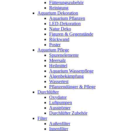
Fütterungszubehör
Reinigung
Aquarium Dekoration
Aquarium Pflanzen
LED-Dekoration
Natur Deko
Figuren & Gegenstände
Rückwand
Poster
Aquarium Pflege
Spurenelemente
Meersalz
Heilmittel
Aquarium Wasserpflege
Algenbekämpfung
Wassertest
Pflanzendünger & Pflege
Durchlüfter
Oxydator
Luftpumpen
Ausströmer
Durchlüfter Zubehör
Filter
Außenfilter
Innenfilter