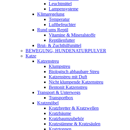
Leuchtmittel
Lampensysteme
Klimaregelung
Temperatur
Luftbefeuchter
Rund ums Reptil
Vitamine & Mineralstoffe
Reptilienfutter
Brut- & Zuchthilfsmittel
BEWEGUNG, HUNDENATURPULVER
Katze
Katzenstreu
Klumpstreu
Biologisch abbaubare Streu
Katzenstreu mit Duft
Nicht klumpende Katzenstreu
Bentonit Katzenstreu
Transport & Unterwegs
Transportbox
Kratzmöbel
Kratzbretter & Kratzwellen
Kratzbäume
Kratzbaumzubehör
Kratzstämme & Kratzsäulen
Kratztonnen