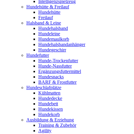
Intelligenzspielzeug
Hundehütte & Freilauf
Hundehütte
Freilauf
Halsband & Leine
Hundehalsband
Hundeleine
Hundemaulkorb
Hundehalsbandanhänger
Hundegeschirr
Hundefutter
Hunde-Trockenfutter
Hunde-Nassfutter
Ergänzungsfuttermittel
Hundesnacks
BARF & Frostfutter
Hundeschlafplätze
Kühlmatten
Hundedecke
Hundebett
Hundekissen
Hundekorb
Ausbildung & Erziehung
Training & Zubehör
Agility