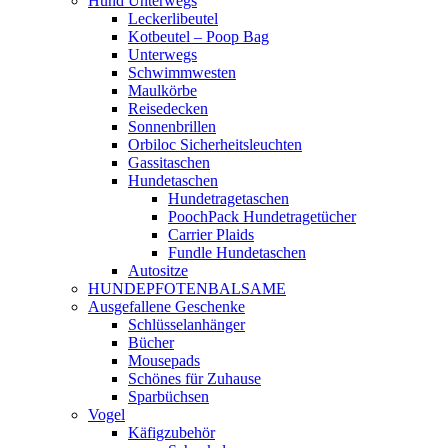
Hund Unterwegs
Leckerlibeutel
Kotbeutel – Poop Bag
Unterwegs
Schwimmwesten
Maulkörbe
Reisedecken
Sonnenbrillen
Orbiloc Sicherheitsleuchten
Gassitaschen
Hundetaschen
Hundetragetaschen
PoochPack Hundetragetücher
Carrier Plaids
Fundle Hundetaschen
Autositze
HUNDEPFOTENBALSAME
Ausgefallene Geschenke
Schlüsselanhänger
Bücher
Mousepads
Schönes für Zuhause
Sparbüchsen
Vogel
Käfigzubehör