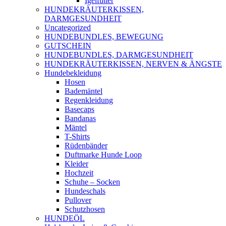
Igelfutter
HUNDEKRÄUTERKISSEN,
DARMGESUNDHEIT
Uncategorized
HUNDEBUNDLES, BEWEGUNG
GUTSCHEIN
HUNDEBUNDLES, DARMGESUNDHEIT
HUNDEKRÄUTERKISSEN, NERVEN & ÄNGSTE
Hundebekleidung
Hosen
Bademäntel
Regenkleidung
Basecaps
Bandanas
Mäntel
T-Shirts
Rüdenbänder
Duftmarke Hunde Loop
Kleider
Hochzeit
Schuhe – Socken
Hundeschals
Pullover
Schutzhosen
HUNDEÖL