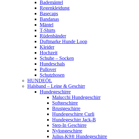
Bademäntel
Regenkleidung
Basecaps
Bandanas
Mäntel
T-Shirts
Rüdenbänder
Duftmarke Hunde Loop
Kleider
Hochzeit
Schuhe – Socken
Hundeschals
Pullover
Schutzhosen
HUNDEÖL
Halsband – Leine & Geschirr
Hundegeschirre
Malucchi Hundegeschirr
Softgeschirre
Brustgeschirre
Hundegeschirre Curli
Hundegeschirr Jack-B
Step-In Geschirre
Nylongeschirre
Julius-K9® Hundegeschirre