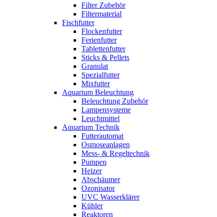
Filter Zubehör
Filtermaterial
Fischfutter
Flockenfutter
Ferienfutter
Tablettenfutter
Sticks & Pellets
Granulat
Spezialfutter
Mixfutter
Aquarium Beleuchtung
Beleuchtung Zubehör
Lampensysteme
Leuchtmittel
Aquarium Technik
Futterautomat
Osmoseanlagen
Mess- & Regeltechnik
Pumpen
Heizer
Abschäumer
Ozonisator
UVC Wasserklärer
Kühler
Reaktoren