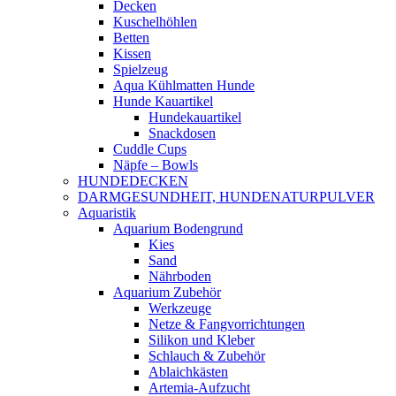
Decken
Kuschelhöhlen
Betten
Kissen
Spielzeug
Aqua Kühlmatten Hunde
Hunde Kauartikel
Hundekauartikel
Snackdosen
Cuddle Cups
Näpfe – Bowls
HUNDEDECKEN
DARMGESUNDHEIT, HUNDENATURPULVER
Aquaristik
Aquarium Bodengrund
Kies
Sand
Nährboden
Aquarium Zubehör
Werkzeuge
Netze & Fangvorrichtungen
Silikon und Kleber
Schlauch & Zubehör
Ablaichkästen
Artemia-Aufzucht