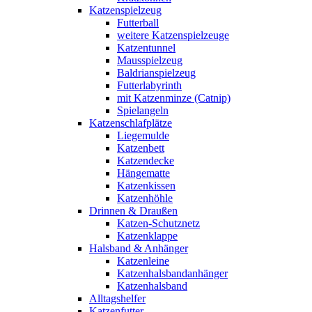
Katzenspielzeug
Futterball
weitere Katzenspielzeuge
Katzentunnel
Mausspielzeug
Baldrianspielzeug
Futterlabyrinth
mit Katzenminze (Catnip)
Spielangeln
Katzenschlafplätze
Liegemulde
Katzenbett
Katzendecke
Hängematte
Katzenkissen
Katzenhöhle
Drinnen & Draußen
Katzen-Schutznetz
Katzenklappe
Halsband & Anhänger
Katzenleine
Katzenhalsbandanhänger
Katzenhalsband
Alltagshelfer
Katzenfutter