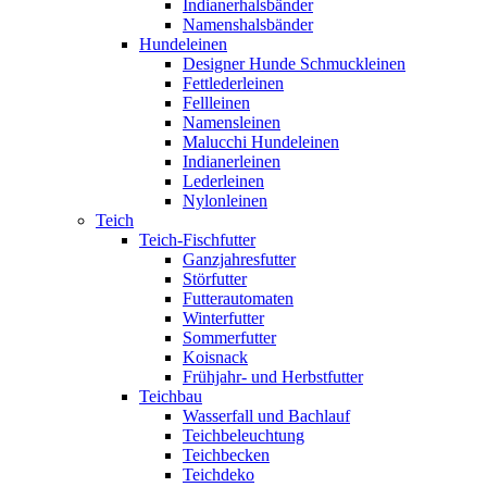
Indianerhalsbänder
Namenshalsbänder
Hundeleinen
Designer Hunde Schmuckleinen
Fettlederleinen
Fellleinen
Namensleinen
Malucchi Hundeleinen
Indianerleinen
Lederleinen
Nylonleinen
Teich
Teich-Fischfutter
Ganzjahresfutter
Störfutter
Futterautomaten
Winterfutter
Sommerfutter
Koisnack
Frühjahr- und Herbstfutter
Teichbau
Wasserfall und Bachlauf
Teichbeleuchtung
Teichbecken
Teichdeko