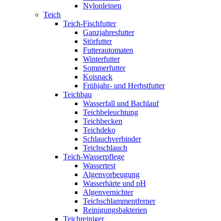
Nylonleinen
Teich
Teich-Fischfutter
Ganzjahresfutter
Störfutter
Futterautomaten
Winterfutter
Sommerfutter
Koisnack
Frühjahr- und Herbstfutter
Teichbau
Wasserfall und Bachlauf
Teichbeleuchtung
Teichbecken
Teichdeko
Schlauchverbinder
Teichschlauch
Teich-Wasserpflege
Wassertest
Algenvorbeugung
Wasserhärte und pH
Algenvernichter
Teichschlammentferner
Reinigungsbakterien
Teichreiniger