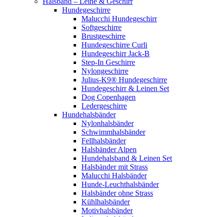
Halsband – Leine & Geschirr
Hundegeschirre
Malucchi Hundegeschirr
Softgeschirre
Brustgeschirre
Hundegeschirre Curli
Hundegeschirr Jack-B
Step-In Geschirre
Nylongeschirre
Julius-K9® Hundegeschirre
Hundegeschirr & Leinen Set
Dog Copenhagen
Ledergeschirre
Hundehalsbänder
Nylonhalsbänder
Schwimmhalsbänder
Fellhalsbänder
Halsbänder Alpen
Hundehalsband & Leinen Set
Halsbänder mit Strass
Malucchi Halsbänder
Hunde-Leuchthalsbänder
Halsbänder ohne Strass
Kühlhalsbänder
Motivhalsbänder