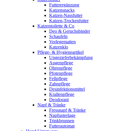
Futterergänzung
Katzensnacks
Katzen-Nassfutter
Katzen-Trockenfutter
Katzentoilette & Co
Deo & Geruchsbinder
Schaufeln
Vorlegematten
Katzenklo
Pflege- & Hygieneartikel
Ungezieferbekämpfung
Augenpflege
Ohrenpflege
Pfotenpflege
Fellpflege
Zahnpflege
Desinfektionsmittel
Krallenpflege
Deodorant
Napf & Tränke
Fressnapf & Tränke
Napfunterlage
Trinkbrunnen
Futterautomat