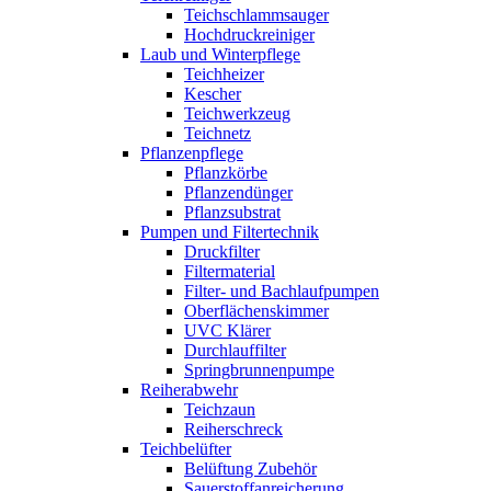
Teichschlammsauger
Hochdruckreiniger
Laub und Winterpflege
Teichheizer
Kescher
Teichwerkzeug
Teichnetz
Pflanzenpflege
Pflanzkörbe
Pflanzendünger
Pflanzsubstrat
Pumpen und Filtertechnik
Druckfilter
Filtermaterial
Filter- und Bachlaufpumpen
Oberflächenskimmer
UVC Klärer
Durchlauffilter
Springbrunnenpumpe
Reiherabwehr
Teichzaun
Reiherschreck
Teichbelüfter
Belüftung Zubehör
Sauerstoffanreicherung