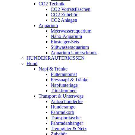
CO2 Technik
CO2 Vorratsflaschen
CO2 Zubehör
CO2 Anlagen
Aquarium
Meerwasseraquarium
Nano-Aquarium
Einsteiger-Sets
Süßwasseraquarium
Aquarium Unterschrank
HUNDEKRÄUTERKISSEN
Hund
Napf & Tränke
Futterautomat
Fressnapf & Tränke
Napfunterlage
Trinkbrunnen
Transport & Unterwegs
Autoschondecke
Hunderampe
Fahrradkorb
Transporttasche
Fahrradanhänger
Trenngitter & Netz
Zubehör