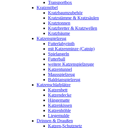
Transportbox
Kratzmöbel
Kratzbaumzubehör
Kratzstämme & Kratzsäulen
Kratztonnen
Kratzbretter & Kratzwellen
Kratzbäume
Katzenspielzeug
Futterlabyrinth
mit Katzenminze (Catnip)
Spielangeln
Futterball
weitere Katzenspielzeuge
Katzentunnel
Mausspielzeug
Baldrianspielzeug
Katzenschlafplätze
Katzenbett
Katzendecke
Hängematte
Katzenkissen
Katzenhöhle
Liegemulde
Drinnen & Draußen
Katzen-Schutznetz