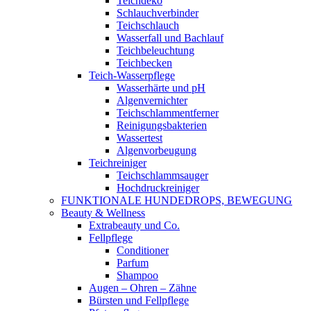
Teichdeko
Schlauchverbinder
Teichschlauch
Wasserfall und Bachlauf
Teichbeleuchtung
Teichbecken
Teich-Wasserpflege
Wasserhärte und pH
Algenvernichter
Teichschlammentferner
Reinigungsbakterien
Wassertest
Algenvorbeugung
Teichreiniger
Teichschlammsauger
Hochdruckreiniger
FUNKTIONALE HUNDEDROPS, BEWEGUNG
Beauty & Wellness
Extrabeauty und Co.
Fellpflege
Conditioner
Parfum
Shampoo
Augen – Ohren – Zähne
Bürsten und Fellpflege