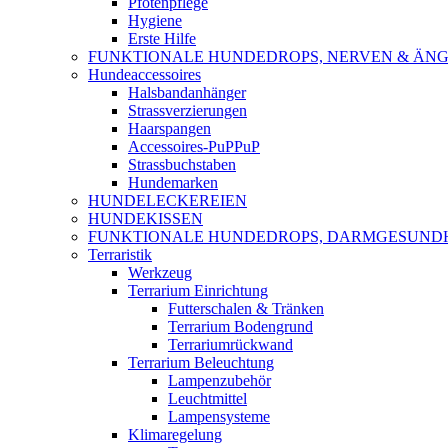
Pfotenpflege
Hygiene
Erste Hilfe
FUNKTIONALE HUNDEDROPS, NERVEN & ÄNG
Hundeaccessoires
Halsbandanhänger
Strassverzierungen
Haarspangen
Accessoires-PuPPuP
Strassbuchstaben
Hundemarken
HUNDELECKEREIEN
HUNDEKISSEN
FUNKTIONALE HUNDEDROPS, DARMGESUND
Terraristik
Werkzeug
Terrarium Einrichtung
Futterschalen & Tränken
Terrarium Bodengrund
Terrariumrückwand
Terrarium Beleuchtung
Lampenzubehör
Leuchtmittel
Lampensysteme
Klimaregelung