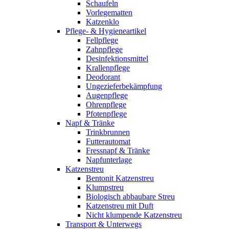
Schaufeln
Vorlegematten
Katzenklo
Pflege- & Hygieneartikel
Fellpflege
Zahnpflege
Desinfektionsmittel
Krallenpflege
Deodorant
Ungezieferbekämpfung
Augenpflege
Ohrenpflege
Pfotenpflege
Napf & Tränke
Trinkbrunnen
Futterautomat
Fressnapf & Tränke
Napfunterlage
Katzenstreu
Bentonit Katzenstreu
Klumpstreu
Biologisch abbaubare Streu
Katzenstreu mit Duft
Nicht klumpende Katzenstreu
Transport & Unterwegs