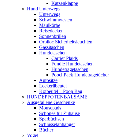
Katzenklappe
Hund Unterwegs
Unterwegs
Schwimmwesten
Maulkörbe
Reisedecken
Sonnenbrillen
Orbiloc Sicherheitsleuchten
Gassitaschen
Hundetaschen
Carrier Plaids
Fundle Hundetaschen
Hundetragetaschen
PoochPack Hundetragetücher
Autositze
Leckerlibeutel
Kotbeutel – Poop Bag
HUNDEPFOTENBALSAME
Ausgefallene Geschenke
Mousepads
Schönes für Zuhause
Sparbüchsen
Schlüsselanhänger
Bücher
Vogel