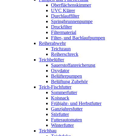
Oberflächenskimmer
UVC Klärer
Durchlauffilter
Springbrunnenpumpe
Druckfilter
Filtermaterial
Filter- und Bachlaufpumpen
Reiherabwehr
Teichzaun
Reiherschreck
Teichbelüfter
Sauerstoffanreicherung
Oxydator
Belüfterpumpen
Belüftung Zubehör
Teich-Fischfutter
Sommerfutter
Koisnack
Frühjahr- und Herbstfutter
Ganzjahresfutter
Störfutter
Futterautomaten
Winterfutter
Teichbau