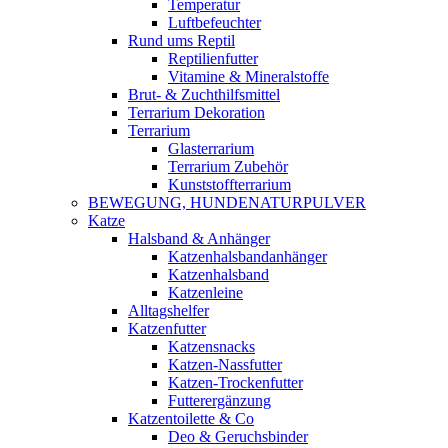
Temperatur
Luftbefeuchter
Rund ums Reptil
Reptilienfutter
Vitamine & Mineralstoffe
Brut- & Zuchthilfsmittel
Terrarium Dekoration
Terrarium
Glasterrarium
Terrarium Zubehör
Kunststoffterrarium
BEWEGUNG, HUNDENATURPULVER
Katze
Halsband & Anhänger
Katzenhalsbandanhänger
Katzenhalsband
Katzenleine
Alltagshelfer
Katzenfutter
Katzensnacks
Katzen-Nassfutter
Katzen-Trockenfutter
Futterergänzung
Katzentoilette & Co
Deo & Geruchsbinder