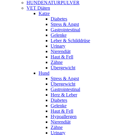
HUNDENATURPULVER
VET Diäten
Katze
Diabetes
Stress & Angst
Gastrointestinal
Gelenke
Leber & Schilddrüse
Urinary
Nierendiät
Haut & Fell
Zähne
Übergewicht
Hund
Stress & Angst
Übergewicht
Gastrointestinal
Herz & Leber
Diabetes
Gelenke
Haut & Fell
Hypoallergen
Nierendiät
Zähne
Urinary