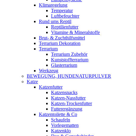
Klimaregelung
Temperatur
Luftbefeuchter
Rund ums Reptil
Reptilienfutter
Vitamine & Mineralstoffe
Brut- & Zuchthilfsmittel
Terrarium Dekoration
Terrarium
Terrarium Zubehör
Kunststoffterrarium
Glasterrarium
Werkzeug
BEWEGUNG, HUNDENATURPULVER
Katze
Katzenfutter
Katzensnacks
Katzen-Nassfutter
Katzen-Trockenfutter
Futterergänzung
Katzentoilette & Co
Schaufeln
Vorlegematten
Katzenklo