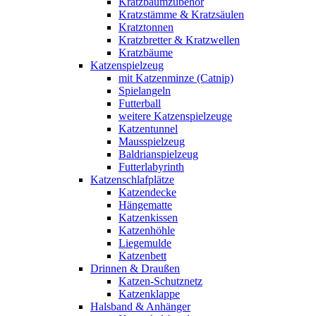
Kratzbaumzubehör
Kratzstämme & Kratzsäulen
Kratztonnen
Kratzbretter & Kratzwellen
Kratzbäume
Katzenspielzeug
mit Katzenminze (Catnip)
Spielangeln
Futterball
weitere Katzenspielzeuge
Katzentunnel
Mausspielzeug
Baldrianspielzeug
Futterlabyrinth
Katzenschlafplätze
Katzendecke
Hängematte
Katzenkissen
Katzenhöhle
Liegemulde
Katzenbett
Drinnen & Draußen
Katzen-Schutznetz
Katzenklappe
Halsband & Anhänger