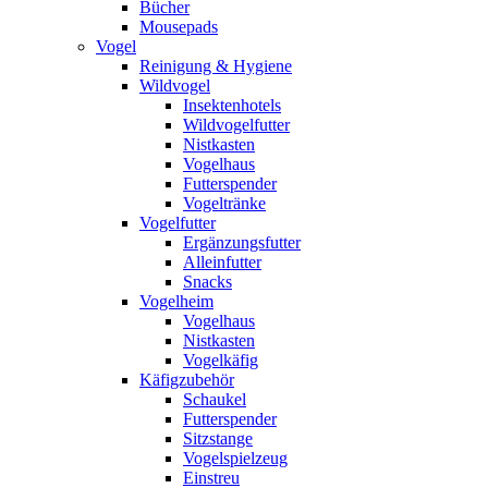
Bücher
Mousepads
Vogel
Reinigung & Hygiene
Wildvogel
Insektenhotels
Wildvogelfutter
Nistkasten
Vogelhaus
Futterspender
Vogeltränke
Vogelfutter
Ergänzungsfutter
Alleinfutter
Snacks
Vogelheim
Vogelhaus
Nistkasten
Vogelkäfig
Käfigzubehör
Schaukel
Futterspender
Sitzstange
Vogelspielzeug
Einstreu