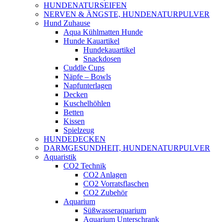
HUNDENATURSEIFEN
NERVEN & ÄNGSTE, HUNDENATURPULVER
Hund Zuhause
Aqua Kühlmatten Hunde
Hunde Kauartikel
Hundekauartikel
Snackdosen
Cuddle Cups
Näpfe – Bowls
Napfunterlagen
Decken
Kuschelhöhlen
Betten
Kissen
Spielzeug
HUNDEDECKEN
DARMGESUNDHEIT, HUNDENATURPULVER
Aquaristik
CO2 Technik
CO2 Anlagen
CO2 Vorratsflaschen
CO2 Zubehör
Aquarium
Süßwasseraquarium
Aquarium Unterschrank