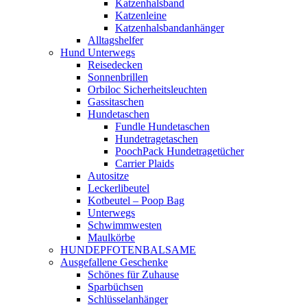
Katzenhalsband
Katzenleine
Katzenhalsbandanhänger
Alltagshelfer
Hund Unterwegs
Reisedecken
Sonnenbrillen
Orbiloc Sicherheitsleuchten
Gassitaschen
Hundetaschen
Fundle Hundetaschen
Hundetragetaschen
PoochPack Hundetragetücher
Carrier Plaids
Autositze
Leckerlibeutel
Kotbeutel – Poop Bag
Unterwegs
Schwimmwesten
Maulkörbe
HUNDEPFOTENBALSAME
Ausgefallene Geschenke
Schönes für Zuhause
Sparbüchsen
Schlüsselanhänger