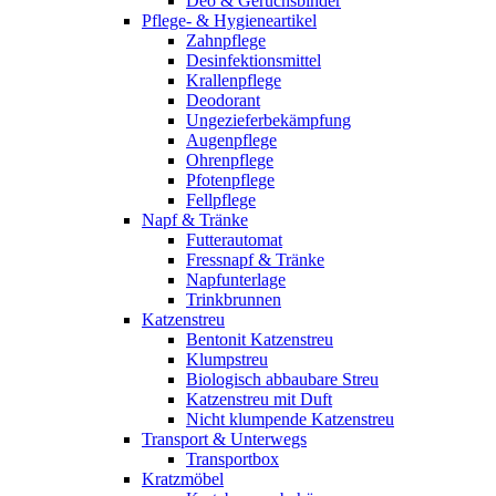
Deo & Geruchsbinder
Pflege- & Hygieneartikel
Zahnpflege
Desinfektionsmittel
Krallenpflege
Deodorant
Ungezieferbekämpfung
Augenpflege
Ohrenpflege
Pfotenpflege
Fellpflege
Napf & Tränke
Futterautomat
Fressnapf & Tränke
Napfunterlage
Trinkbrunnen
Katzenstreu
Bentonit Katzenstreu
Klumpstreu
Biologisch abbaubare Streu
Katzenstreu mit Duft
Nicht klumpende Katzenstreu
Transport & Unterwegs
Transportbox
Kratzmöbel