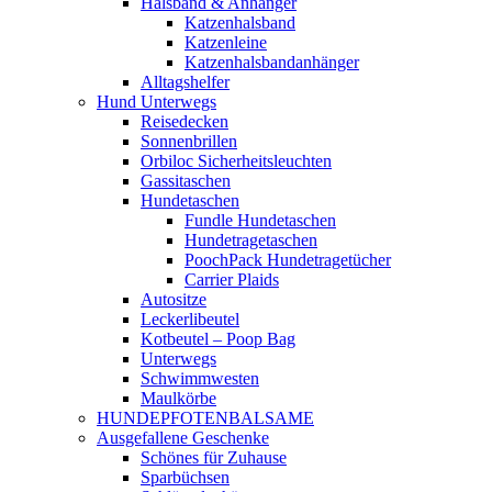
Halsband & Anhänger
Katzenhalsband
Katzenleine
Katzenhalsbandanhänger
Alltagshelfer
Hund Unterwegs
Reisedecken
Sonnenbrillen
Orbiloc Sicherheitsleuchten
Gassitaschen
Hundetaschen
Fundle Hundetaschen
Hundetragetaschen
PoochPack Hundetragetücher
Carrier Plaids
Autositze
Leckerlibeutel
Kotbeutel – Poop Bag
Unterwegs
Schwimmwesten
Maulkörbe
HUNDEPFOTENBALSAME
Ausgefallene Geschenke
Schönes für Zuhause
Sparbüchsen