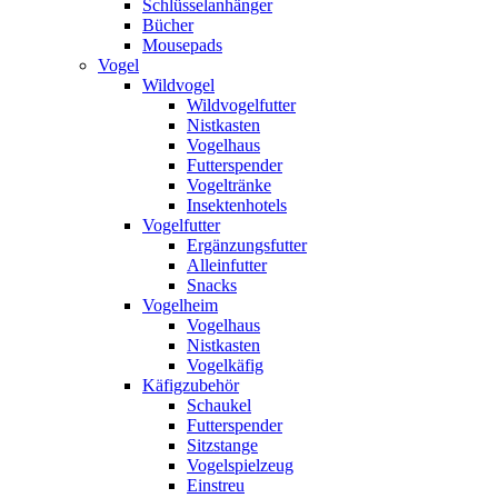
Schlüsselanhänger
Bücher
Mousepads
Vogel
Wildvogel
Wildvogelfutter
Nistkasten
Vogelhaus
Futterspender
Vogeltränke
Insektenhotels
Vogelfutter
Ergänzungsfutter
Alleinfutter
Snacks
Vogelheim
Vogelhaus
Nistkasten
Vogelkäfig
Käfigzubehör
Schaukel
Futterspender
Sitzstange
Vogelspielzeug
Einstreu