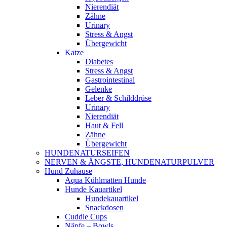
Nierendiät
Zähne
Urinary
Stress & Angst
Übergewicht
Katze
Diabetes
Stress & Angst
Gastrointestinal
Gelenke
Leber & Schilddrüse
Urinary
Nierendiät
Haut & Fell
Zähne
Übergewicht
HUNDENATURSEIFEN
NERVEN & ÄNGSTE, HUNDENATURPULVER
Hund Zuhause
Aqua Kühlmatten Hunde
Hunde Kauartikel
Hundekauartikel
Snackdosen
Cuddle Cups
Näpfe – Bowls