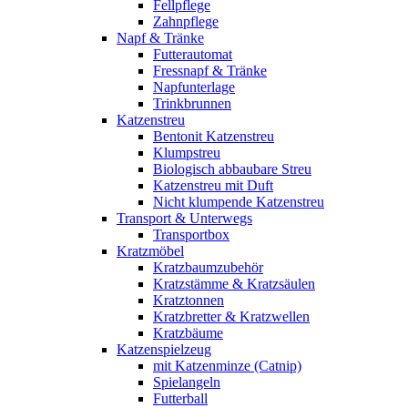
Fellpflege
Zahnpflege
Napf & Tränke
Futterautomat
Fressnapf & Tränke
Napfunterlage
Trinkbrunnen
Katzenstreu
Bentonit Katzenstreu
Klumpstreu
Biologisch abbaubare Streu
Katzenstreu mit Duft
Nicht klumpende Katzenstreu
Transport & Unterwegs
Transportbox
Kratzmöbel
Kratzbaumzubehör
Kratzstämme & Kratzsäulen
Kratztonnen
Kratzbretter & Kratzwellen
Kratzbäume
Katzenspielzeug
mit Katzenminze (Catnip)
Spielangeln
Futterball