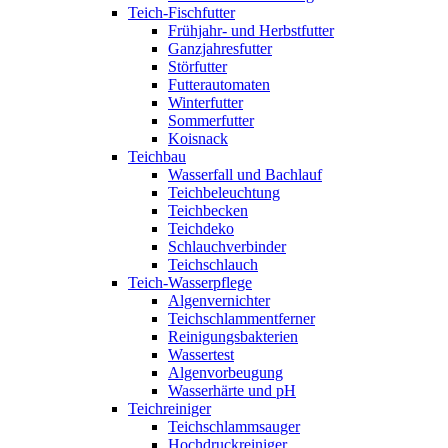
Teich-Fischfutter
Frühjahr- und Herbstfutter
Ganzjahresfutter
Störfutter
Futterautomaten
Winterfutter
Sommerfutter
Koisnack
Teichbau
Wasserfall und Bachlauf
Teichbeleuchtung
Teichbecken
Teichdeko
Schlauchverbinder
Teichschlauch
Teich-Wasserpflege
Algenvernichter
Teichschlammentferner
Reinigungsbakterien
Wassertest
Algenvorbeugung
Wasserhärte und pH
Teichreiniger
Teichschlammsauger
Hochdruckreiniger