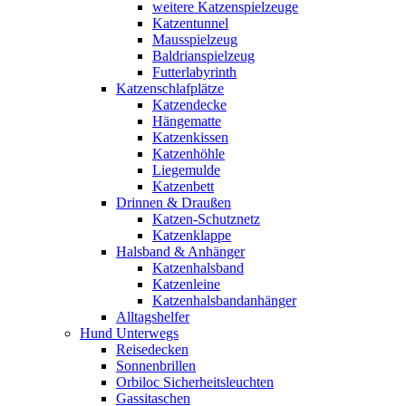
weitere Katzenspielzeuge
Katzentunnel
Mausspielzeug
Baldrianspielzeug
Futterlabyrinth
Katzenschlafplätze
Katzendecke
Hängematte
Katzenkissen
Katzenhöhle
Liegemulde
Katzenbett
Drinnen & Draußen
Katzen-Schutznetz
Katzenklappe
Halsband & Anhänger
Katzenhalsband
Katzenleine
Katzenhalsbandanhänger
Alltagshelfer
Hund Unterwegs
Reisedecken
Sonnenbrillen
Orbiloc Sicherheitsleuchten
Gassitaschen