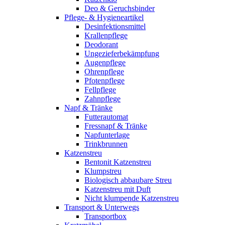
Deo & Geruchsbinder
Pflege- & Hygieneartikel
Desinfektionsmittel
Krallenpflege
Deodorant
Ungezieferbekämpfung
Augenpflege
Ohrenpflege
Pfotenpflege
Fellpflege
Zahnpflege
Napf & Tränke
Futterautomat
Fressnapf & Tränke
Napfunterlage
Trinkbrunnen
Katzenstreu
Bentonit Katzenstreu
Klumpstreu
Biologisch abbaubare Streu
Katzenstreu mit Duft
Nicht klumpende Katzenstreu
Transport & Unterwegs
Transportbox