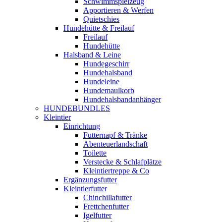
Schwimmspielzeug
Apportieren & Werfen
Quietschies
Hundehütte & Freilauf
Freilauf
Hundehütte
Halsband & Leine
Hundegeschirr
Hundehalsband
Hundeleine
Hundemaulkorb
Hundehalsbandanhänger
HUNDEBUNDLES
Kleintier
Einrichtung
Futternapf & Tränke
Abenteuerlandschaft
Toilette
Verstecke & Schlafplätze
Kleintiertreppe & Co
Ergänzungsfutter
Kleintierfutter
Chinchillafutter
Frettchenfutter
Igelfutter