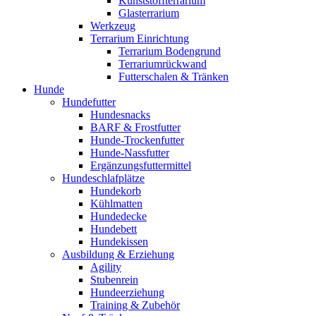
Kunststoffterrarium
Glasterrarium
Werkzeug
Terrarium Einrichtung
Terrarium Bodengrund
Terrariumrückwand
Futterschalen & Tränken
Hunde
Hundefutter
Hundesnacks
BARF & Frostfutter
Hunde-Trockenfutter
Hunde-Nassfutter
Ergänzungsfuttermittel
Hundeschlafplätze
Hundekorb
Kühlmatten
Hundedecke
Hundebett
Hundekissen
Ausbildung & Erziehung
Agility
Stubenrein
Hundeerziehung
Training & Zubehör