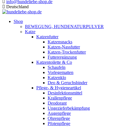
info@hundeliebe-shop.de
Deutschland
Shop
BEWEGUNG, HUNDENATURPULVER
Katze
Katzenfutter
Katzensnacks
Katzen-Nassfutter
Katzen-Trockenfutter
Futterergänzung
Katzentoilette & Co
Schaufeln
Vorlegematten
Katzenklo
Deo & Geruchsbinder
Pflege- & Hygieneartikel
Desinfektionsmittel
Krallenpflege
Deodorant
Ungezieferbekämpfung
Augenpflege
Ohrenpflege
Pfotenpflege