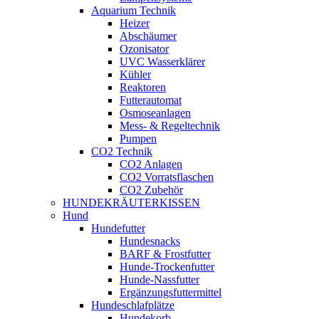
Aquarium Technik
Heizer
Abschäumer
Ozonisator
UVC Wasserklärer
Kühler
Reaktoren
Futterautomat
Osmoseanlagen
Mess- & Regeltechnik
Pumpen
CO2 Technik
CO2 Anlagen
CO2 Vorratsflaschen
CO2 Zubehör
HUNDEKRÄUTERKISSEN
Hund
Hundefutter
Hundesnacks
BARF & Frostfutter
Hunde-Trockenfutter
Hunde-Nassfutter
Ergänzungsfuttermittel
Hundeschlafplätze
Hundekorb