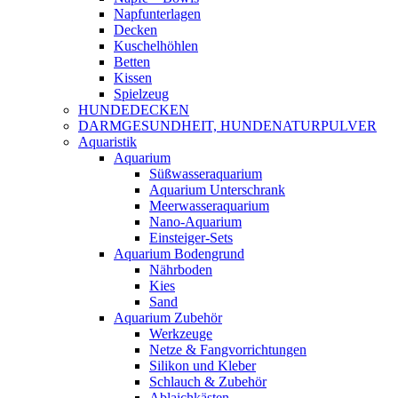
Napfunterlagen
Decken
Kuschelhöhlen
Betten
Kissen
Spielzeug
HUNDEDECKEN
DARMGESUNDHEIT, HUNDENATURPULVER
Aquaristik
Aquarium
Süßwasseraquarium
Aquarium Unterschrank
Meerwasseraquarium
Nano-Aquarium
Einsteiger-Sets
Aquarium Bodengrund
Nährboden
Kies
Sand
Aquarium Zubehör
Werkzeuge
Netze & Fangvorrichtungen
Silikon und Kleber
Schlauch & Zubehör
Ablaichkästen