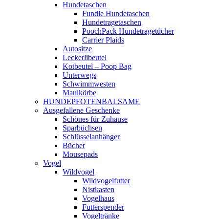
Hundetaschen
Fundle Hundetaschen
Hundetragetaschen
PoochPack Hundetragetücher
Carrier Plaids
Autositze
Leckerlibeutel
Kotbeutel – Poop Bag
Unterwegs
Schwimmwesten
Maulkörbe
HUNDEPFOTENBALSAME
Ausgefallene Geschenke
Schönes für Zuhause
Sparbüchsen
Schlüsselanhänger
Bücher
Mousepads
Vogel
Wildvogel
Wildvogelfutter
Nistkasten
Vogelhaus
Futterspender
Vogeltränke