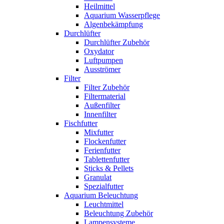
Heilmittel
Aquarium Wasserpflege
Algenbekämpfung
Durchlüfter
Durchlüfter Zubehör
Oxydator
Luftpumpen
Ausströmer
Filter
Filter Zubehör
Filtermaterial
Außenfilter
Innenfilter
Fischfutter
Mixfutter
Flockenfutter
Ferienfutter
Tablettenfutter
Sticks & Pellets
Granulat
Spezialfutter
Aquarium Beleuchtung
Leuchtmittel
Beleuchtung Zubehör
Lampensysteme