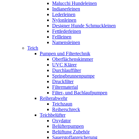
Malucchi Hundeleinen
Indianerleinen
Lederleinen
Nylonleinen
Designer Hunde Schmuckleinen
Fettlederleinen
Fellleinen
Namensleinen
Teich
Pumpen und Filtertechnik
Oberflächenskimmer
UVC Klärer
Durchlauffilter
Springbrunnenpumpe
Druckfilter
Filtermaterial
Filter- und Bachlaufpumpen
Reiherabwehr
Teichzaun
Reiherschreck
Teichbelüfter
Oxydator
Belüfterpumpen
Belüftung Zubehör
Sauerstoffanreicherung