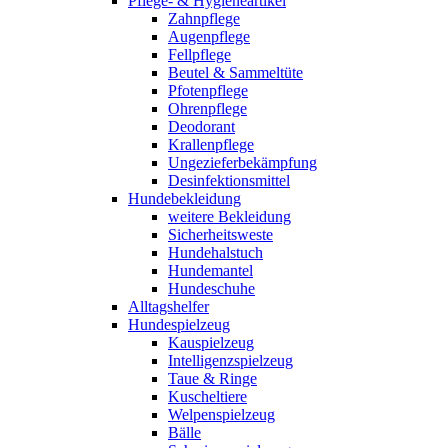
Pflege- & Hygieneartikel
Zahnpflege
Augenpflege
Fellpflege
Beutel & Sammeltüte
Pfotenpflege
Ohrenpflege
Deodorant
Krallenpflege
Ungezieferbekämpfung
Desinfektionsmittel
Hundebekleidung
weitere Bekleidung
Sicherheitsweste
Hundehalstuch
Hundemantel
Hundeschuhe
Alltagshelfer
Hundespielzeug
Kauspielzeug
Intelligenzspielzeug
Taue & Ringe
Kuscheltiere
Welpenspielzeug
Bälle