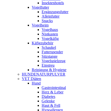
Insektenhotels
Vogelfutter
Ergänzungsfutter
Alleinfutter
Snacks
Vogelheim
Vogelhaus
Nistkasten
Vogelkäfig
Käfigzubehör
Schaukel
Futterspender
Sitzstange
Vogelspielzeug
Einstreu
Reinigung & Hygiene
HUNDENATURPULVER
VET Diäten
Hund
Gastrointestinal
Herz & Leber
Diabetes
Gelenke
Haut & Fell
Hypoallergen