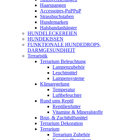
Haarspangen
Accessoires-PuPPuP
Strassbuchstaben
Hundemarken
Halsbandanhänger
HUNDELECKEREIEN
HUNDEKISSEN
FUNKTIONALE HUNDEDROPS,
DARMGESUNDHEIT
Terraristik
Terrarium Beleuchtung
Lampenzubehör
Leuchtmittel
Lampensysteme
Klimaregelung
Temperatur
Luftbefeuchter
Rund ums Reptil
Reptilienfutter
Vitamine & Mineralstoffe
Brut- & Zuchthilfsmittel
Terrarium Dekoration
Terrarium
Terrarium Zubehör