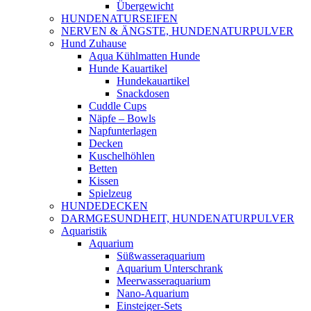
Übergewicht
HUNDENATURSEIFEN
NERVEN & ÄNGSTE, HUNDENATURPULVER
Hund Zuhause
Aqua Kühlmatten Hunde
Hunde Kauartikel
Hundekauartikel
Snackdosen
Cuddle Cups
Näpfe – Bowls
Napfunterlagen
Decken
Kuschelhöhlen
Betten
Kissen
Spielzeug
HUNDEDECKEN
DARMGESUNDHEIT, HUNDENATURPULVER
Aquaristik
Aquarium
Süßwasseraquarium
Aquarium Unterschrank
Meerwasseraquarium
Nano-Aquarium
Einsteiger-Sets