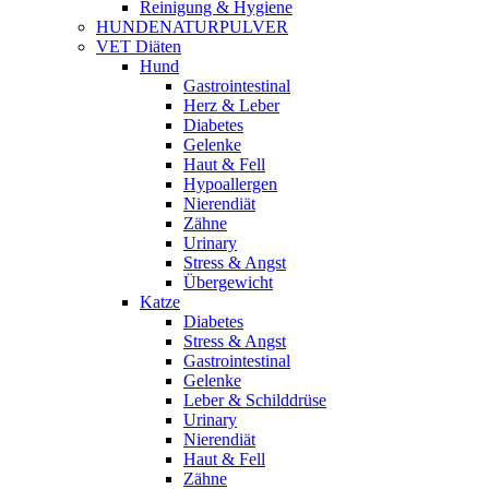
Reinigung & Hygiene
HUNDENATURPULVER
VET Diäten
Hund
Gastrointestinal
Herz & Leber
Diabetes
Gelenke
Haut & Fell
Hypoallergen
Nierendiät
Zähne
Urinary
Stress & Angst
Übergewicht
Katze
Diabetes
Stress & Angst
Gastrointestinal
Gelenke
Leber & Schilddrüse
Urinary
Nierendiät
Haut & Fell
Zähne