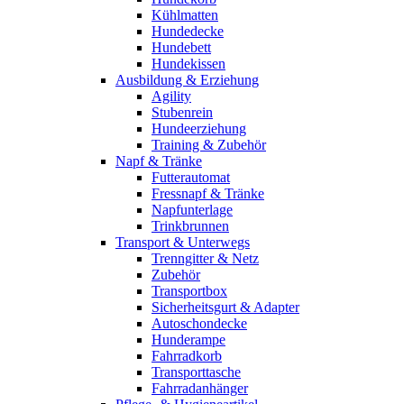
Kühlmatten
Hundedecke
Hundebett
Hundekissen
Ausbildung & Erziehung
Agility
Stubenrein
Hundeerziehung
Training & Zubehör
Napf & Tränke
Futterautomat
Fressnapf & Tränke
Napfunterlage
Trinkbrunnen
Transport & Unterwegs
Trenngitter & Netz
Zubehör
Transportbox
Sicherheitsgurt & Adapter
Autoschondecke
Hunderampe
Fahrradkorb
Transporttasche
Fahrradanhänger