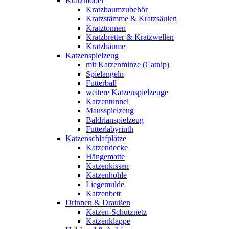
Kratzmöbel
Kratzbaumzubehör
Kratzstämme & Kratzsäulen
Kratztonnen
Kratzbretter & Kratzwellen
Kratzbäume
Katzenspielzeug
mit Katzenminze (Catnip)
Spielangeln
Futterball
weitere Katzenspielzeuge
Katzentunnel
Mausspielzeug
Baldrianspielzeug
Futterlabyrinth
Katzenschlafplätze
Katzendecke
Hängematte
Katzenkissen
Katzenhöhle
Liegemulde
Katzenbett
Drinnen & Draußen
Katzen-Schutznetz
Katzenklappe