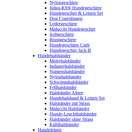
Nylongeschirre
Julius-K9® Hundegeschirre
Hundegeschirr & Leinen Set
Dog Copenhagen
Ledergeschirre
Malucchi Hundegeschirr
Softgeschirre
Brustgeschirre
Hundegeschirre Curli
Hundegeschirr Jack-B
Hundehalsbänder
Motivhalsbänder
Indianerhalsbänder
Namenshalsbänder
Nylonhalsbänder
Schwimmhalsbänder
Fellhalsbänder
Halsbänder Alpen
Hundehalsband & Leinen Set
Halsbänder mit Strass
Malucchi Halsbänder
Hunde-Leuchthalsbänder
Halsbänder ohne Strass
Kühlhalsbänder
Hundeleinen