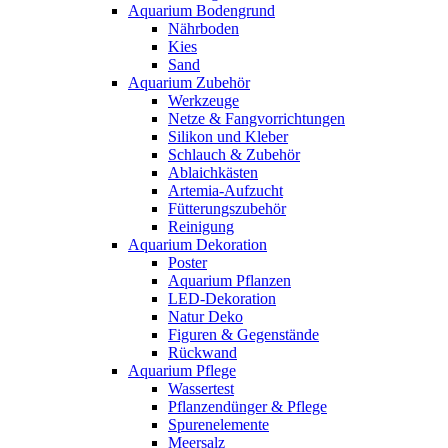
Aquarium Bodengrund
Nährboden
Kies
Sand
Aquarium Zubehör
Werkzeuge
Netze & Fangvorrichtungen
Silikon und Kleber
Schlauch & Zubehör
Ablaichkästen
Artemia-Aufzucht
Fütterungszubehör
Reinigung
Aquarium Dekoration
Poster
Aquarium Pflanzen
LED-Dekoration
Natur Deko
Figuren & Gegenstände
Rückwand
Aquarium Pflege
Wassertest
Pflanzendünger & Pflege
Spurenelemente
Meersalz