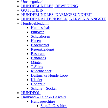
Uncategorized
HUNDEBUNDLES, BEWEGUNG
GUTSCHEIN
HUNDEBUNDLES, DARMGESUNDHEIT
HUNDEKRÄUTERKISSEN, NERVEN & ÄNGSTE
Hundebekleidung
Hundeschals
Pullover
Schutzhosen
Hosen
Bademäntel
Regenkleidung
Basecaps
Bandanas
Mäntel
T-Shirts
Rüdenbänder
Duftmarke Hunde Loop
Kleider
Hochzeit
Schuhe – Socken
HUNDEÖL
Halsband – Leine & Geschirr
Hundegeschirre
Step-In Geschirre