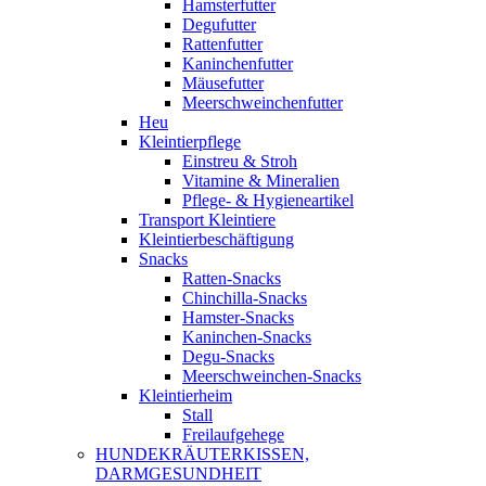
Hamsterfutter
Degufutter
Rattenfutter
Kaninchenfutter
Mäusefutter
Meerschweinchenfutter
Heu
Kleintierpflege
Einstreu & Stroh
Vitamine & Mineralien
Pflege- & Hygieneartikel
Transport Kleintiere
Kleintierbeschäftigung
Snacks
Ratten-Snacks
Chinchilla-Snacks
Hamster-Snacks
Kaninchen-Snacks
Degu-Snacks
Meerschweinchen-Snacks
Kleintierheim
Stall
Freilaufgehege
HUNDEKRÄUTERKISSEN,
DARMGESUNDHEIT