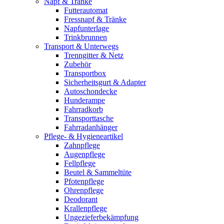
Napf & Tränke
Futterautomat
Fressnapf & Tränke
Napfunterlage
Trinkbrunnen
Transport & Unterwegs
Trenngitter & Netz
Zubehör
Transportbox
Sicherheitsgurt & Adapter
Autoschondecke
Hunderampe
Fahrradkorb
Transporttasche
Fahrradanhänger
Pflege- & Hygieneartikel
Zahnpflege
Augenpflege
Fellpflege
Beutel & Sammeltüte
Pfotenpflege
Ohrenpflege
Deodorant
Krallenpflege
Ungezieferbekämpfung