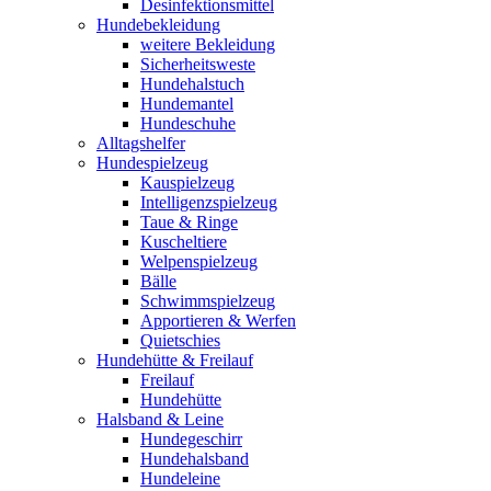
Desinfektionsmittel
Hundebekleidung
weitere Bekleidung
Sicherheitsweste
Hundehalstuch
Hundemantel
Hundeschuhe
Alltagshelfer
Hundespielzeug
Kauspielzeug
Intelligenzspielzeug
Taue & Ringe
Kuscheltiere
Welpenspielzeug
Bälle
Schwimmspielzeug
Apportieren & Werfen
Quietschies
Hundehütte & Freilauf
Freilauf
Hundehütte
Halsband & Leine
Hundegeschirr
Hundehalsband
Hundeleine