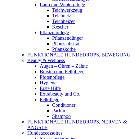
Laub und Winterpflege
Teichwerkzeug
Teichnetz
Teichheizer
Kescher
Pflanzenpflege
Pflanzendünger
Pflanzsubstrat
Pflanzkörbe
FUNKTIONALE HUNDEDROPS, BEWEGUNG
Beauty & Wellness
Augen – Ohren – Zähne
Bürsten und Fellpflege
Pfotenpflege
Hygiene
Erste Hilfe
Extrabeauty und Co.
Fellpflege
Conditioner
Parfum
Shampoo
FUNKTIONALE HUNDEDROPS, NERVEN &
ÄNGSTE
Hundeaccessoires
Strassverzierungen