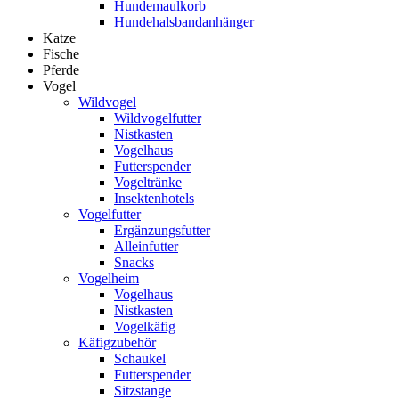
Hundemaulkorb
Hundehalsbandanhänger
Katze
Fische
Pferde
Vogel
Wildvogel
Wildvogelfutter
Nistkasten
Vogelhaus
Futterspender
Vogeltränke
Insektenhotels
Vogelfutter
Ergänzungsfutter
Alleinfutter
Snacks
Vogelheim
Vogelhaus
Nistkasten
Vogelkäfig
Käfigzubehör
Schaukel
Futterspender
Sitzstange