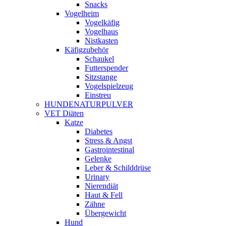
Snacks
Vogelheim
Vogelkäfig
Vogelhaus
Nistkasten
Käfigzubehör
Schaukel
Futterspender
Sitzstange
Vogelspielzeug
Einstreu
HUNDENATURPULVER
VET Diäten
Katze
Diabetes
Stress & Angst
Gastrointestinal
Gelenke
Leber & Schilddrüse
Urinary
Nierendiät
Haut & Fell
Zähne
Übergewicht
Hund