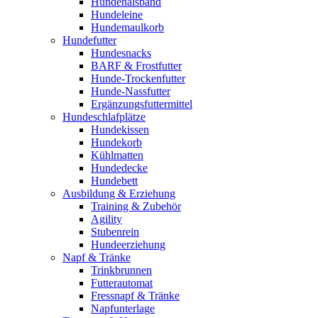
Hundehalsband
Hundeleine
Hundemaulkorb
Hundefutter
Hundesnacks
BARF & Frostfutter
Hunde-Trockenfutter
Hunde-Nassfutter
Ergänzungsfuttermittel
Hundeschlafplätze
Hundekissen
Hundekorb
Kühlmatten
Hundedecke
Hundebett
Ausbildung & Erziehung
Training & Zubehör
Agility
Stubenrein
Hundeerziehung
Napf & Tränke
Trinkbrunnen
Futterautomat
Fressnapf & Tränke
Napfunterlage