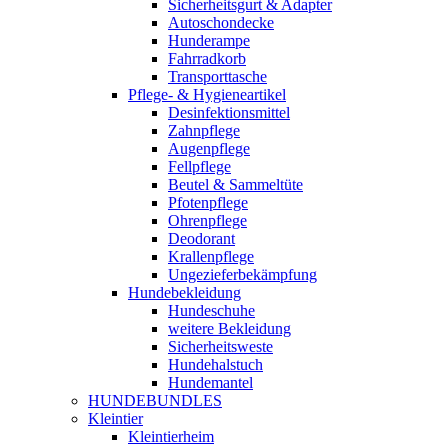
Sicherheitsgurt & Adapter
Autoschondecke
Hunderampe
Fahrradkorb
Transporttasche
Pflege- & Hygieneartikel
Desinfektionsmittel
Zahnpflege
Augenpflege
Fellpflege
Beutel & Sammeltüte
Pfotenpflege
Ohrenpflege
Deodorant
Krallenpflege
Ungezieferbekämpfung
Hundebekleidung
Hundeschuhe
weitere Bekleidung
Sicherheitsweste
Hundehalstuch
Hundemantel
HUNDEBUNDLES
Kleintier
Kleintierheim