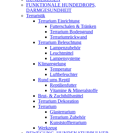
FUNKTIONALE HUNDEDROPS,
DARMGESUNDHEIT
Terraristik
Terrarium Einrichtung
Futterschalen & Tränken
Terrarium Bodengrund
Terrariumrückwand
Terrarium Beleuchtung
Lampenzubehör
Leuchtmittel
Lampensysteme
Klimaregelung
Temperatur
Luftbefeuchter
Rund ums Reptil
Reptilienfutter
Vitamine & Mineralstoffe
Brut- & Zuchthilfsmittel
Terrarium Dekoration
Terrarium
Glasterrarium
Terrarium Zubehör
Kunststoffterrarium
Werkzeug