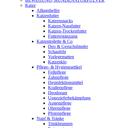
BEWEGUNG, HUNDENATURPULVER
Katze
Alltagshelfer
Katzenfutter
Katzensnacks
Katzen-Nassfutter
Katzen-Trockenfutter
Futterergänzung
Katzentoilette & Co
Deo & Geruchsbinder
Schaufeln
Vorlegematten
Katzenklo
Pflege- & Hygieneartikel
Fellpflege
Zahnpflege
Desinfektionsmittel
Krallenpflege
Deodorant
Ungezieferbekämpfung
Augenpflege
Ohrenpflege
Pfotenpflege
Napf & Tränke
Trinkbrunnen