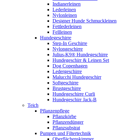
Indianerleinen
Lederleinen
Nylonleinen
Designer Hunde Schmuckleinen
Fettlederleinen
Fellleinen
Hundegeschirre
Step-In Geschirre
Nylongeschirre
Julius-K9® Hundegeschirre
Hundegeschirr & Leinen Set
Dog Copenhagen
Ledergeschirre
Malucchi Hundegeschirr
Softgeschirre
Brustgeschirre
Hundegeschirre Curli
Hundegeschirr Jack-B
Teich
Pflanzenpflege
Pflanzkörbe
Pflanzendünger
Pflanzsubstrat
Pumpen und Filtertechnik
Oberflächenskimmer