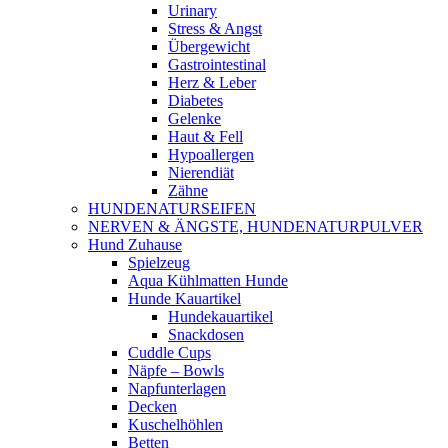
Urinary
Stress & Angst
Übergewicht
Gastrointestinal
Herz & Leber
Diabetes
Gelenke
Haut & Fell
Hypoallergen
Nierendiät
Zähne
HUNDENATURSEIFEN
NERVEN & ÄNGSTE, HUNDENATURPULVER
Hund Zuhause
Spielzeug
Aqua Kühlmatten Hunde
Hunde Kauartikel
Hundekauartikel
Snackdosen
Cuddle Cups
Näpfe – Bowls
Napfunterlagen
Decken
Kuschelhöhlen
Betten