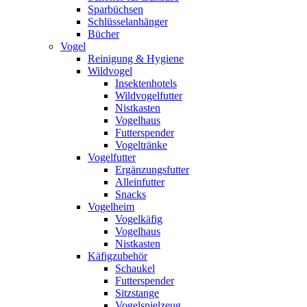
Sparbüchsen
Schlüsselanhänger
Bücher
Vogel
Reinigung & Hygiene
Wildvogel
Insektenhotels
Wildvogelfutter
Nistkasten
Vogelhaus
Futterspender
Vogeltränke
Vogelfutter
Ergänzungsfutter
Alleinfutter
Snacks
Vogelheim
Vogelkäfig
Vogelhaus
Nistkasten
Käfigzubehör
Schaukel
Futterspender
Sitzstange
Vogelspielzeug