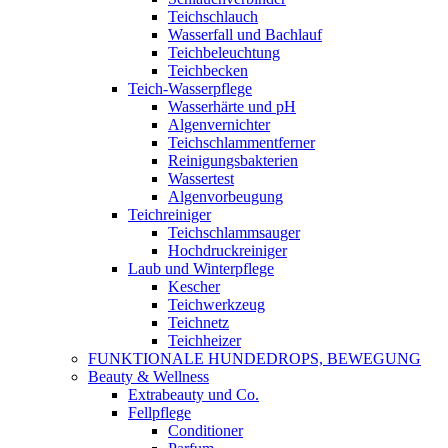
Teichschlauch
Wasserfall und Bachlauf
Teichbeleuchtung
Teichbecken
Teich-Wasserpflege
Wasserhärte und pH
Algenvernichter
Teichschlammentferner
Reinigungsbakterien
Wassertest
Algenvorbeugung
Teichreiniger
Teichschlammsauger
Hochdruckreiniger
Laub und Winterpflege
Kescher
Teichwerkzeug
Teichnetz
Teichheizer
FUNKTIONALE HUNDEDROPS, BEWEGUNG
Beauty & Wellness
Extrabeauty und Co.
Fellpflege
Conditioner