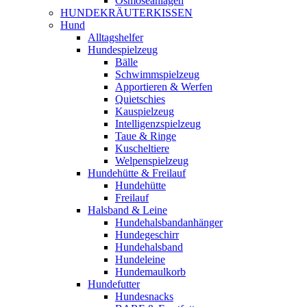
Osmoseanlagen
HUNDEKRÄUTERKISSEN
Hund
Alltagshelfer
Hundespielzeug
Bälle
Schwimmspielzeug
Apportieren & Werfen
Quietschies
Kauspielzeug
Intelligenzspielzeug
Taue & Ringe
Kuscheltiere
Welpenspielzeug
Hundehütte & Freilauf
Hundehütte
Freilauf
Halsband & Leine
Hundehalsbandanhänger
Hundegeschirr
Hundehalsband
Hundeleine
Hundemaulkorb
Hundefutter
Hundesnacks