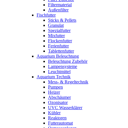
Filtermaterial
Außenfilter
Fischfutter
Sticks & Pellets
Granulat
Spezialfutter
Mixfutter
Flockenfutter
Ferienfutter
Tablettenfutter
Aquarium Beleuchtung
Beleuchtung Zubehör
Lampensysteme
Leuchtmittel
Aquarium Technik
Mess- & Regeltechnik
Pumpen
Heizer
Abschäumer
Ozonisator
UVC Wasserklärer
Kühler
Reaktoren
Futterautomat