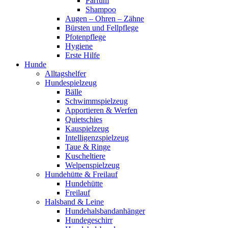
Parfum
Shampoo
Augen – Ohren – Zähne
Bürsten und Fellpflege
Pfotenpflege
Hygiene
Erste Hilfe
Hunde
Alltagshelfer
Hundespielzeug
Bälle
Schwimmspielzeug
Apportieren & Werfen
Quietschies
Kauspielzeug
Intelligenzspielzeug
Taue & Ringe
Kuscheltiere
Welpenspielzeug
Hundehütte & Freilauf
Hundehütte
Freilauf
Halsband & Leine
Hundehalsbandanhänger
Hundegeschirr