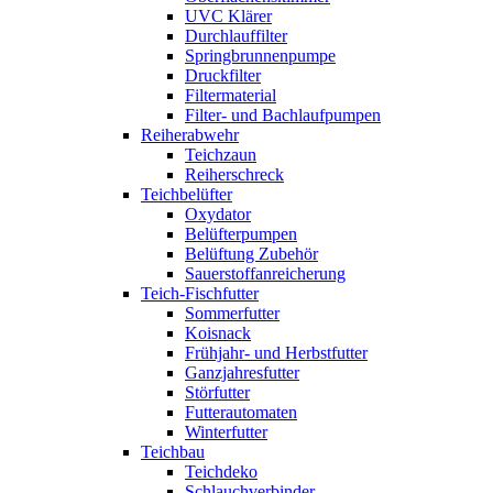
UVC Klärer
Durchlauffilter
Springbrunnenpumpe
Druckfilter
Filtermaterial
Filter- und Bachlaufpumpen
Reiherabwehr
Teichzaun
Reiherschreck
Teichbelüfter
Oxydator
Belüfterpumpen
Belüftung Zubehör
Sauerstoffanreicherung
Teich-Fischfutter
Sommerfutter
Koisnack
Frühjahr- und Herbstfutter
Ganzjahresfutter
Störfutter
Futterautomaten
Winterfutter
Teichbau
Teichdeko
Schlauchverbinder