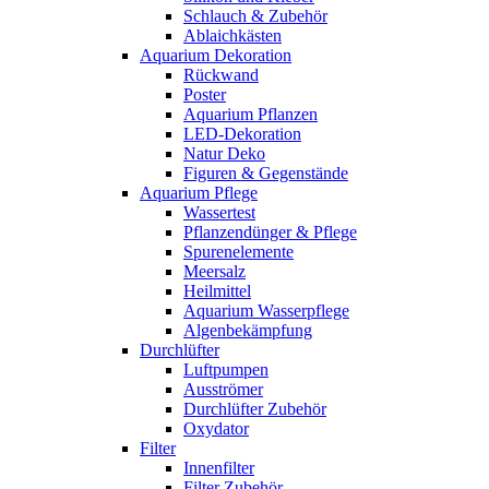
Schlauch & Zubehör
Ablaichkästen
Aquarium Dekoration
Rückwand
Poster
Aquarium Pflanzen
LED-Dekoration
Natur Deko
Figuren & Gegenstände
Aquarium Pflege
Wassertest
Pflanzendünger & Pflege
Spurenelemente
Meersalz
Heilmittel
Aquarium Wasserpflege
Algenbekämpfung
Durchlüfter
Luftpumpen
Ausströmer
Durchlüfter Zubehör
Oxydator
Filter
Innenfilter
Filter Zubehör