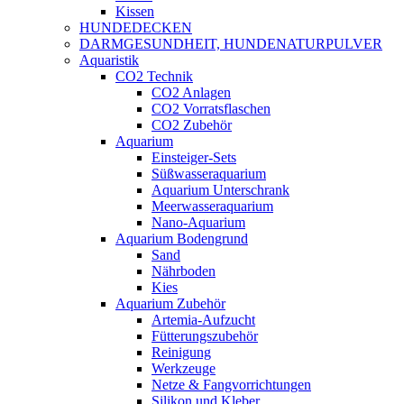
Kissen
HUNDEDECKEN
DARMGESUNDHEIT, HUNDENATURPULVER
Aquaristik
CO2 Technik
CO2 Anlagen
CO2 Vorratsflaschen
CO2 Zubehör
Aquarium
Einsteiger-Sets
Süßwasseraquarium
Aquarium Unterschrank
Meerwasseraquarium
Nano-Aquarium
Aquarium Bodengrund
Sand
Nährboden
Kies
Aquarium Zubehör
Artemia-Aufzucht
Fütterungszubehör
Reinigung
Werkzeuge
Netze & Fangvorrichtungen
Silikon und Kleber