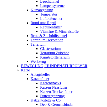
Leuchtmittel
Lampensysteme
Klimaregelung
Temperatur
Luftbefeuchter
Rund ums Reptil
Reptilienfutter
Vitamine & Mineralstoffe
Brut- & Zuchthilfsmittel
Terrarium Dekoration
Terrarium
Glasterrarium
Terrarium Zubehör
Kunststoffterrarium
Werkzeug
BEWEGUNG, HUNDENATURPULVER
Katze
Alltagshelfer
Katzenfutter
Katzensnacks
Katzen-Nassfutter
Katzen-Trockenfutter
Futterergänzung
Katzentoilette & Co
Deo & Geruchsbinder