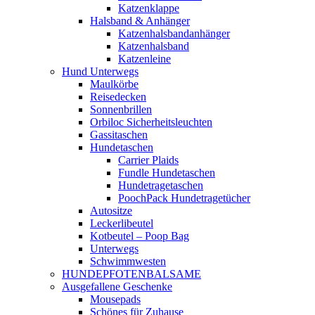
Katzenklappe
Halsband & Anhänger
Katzenhalsbandanhänger
Katzenhalsband
Katzenleine
Hund Unterwegs
Maulkörbe
Reisedecken
Sonnenbrillen
Orbiloc Sicherheitsleuchten
Gassitaschen
Hundetaschen
Carrier Plaids
Fundle Hundetaschen
Hundetragetaschen
PoochPack Hundetragetücher
Autositze
Leckerlibeutel
Kotbeutel – Poop Bag
Unterwegs
Schwimmwesten
HUNDEPFOTENBALSAME
Ausgefallene Geschenke
Mousepads
Schönes für Zuhause