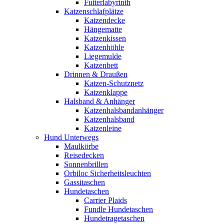
Futterlabyrinth
Katzenschlafplätze
Katzendecke
Hängematte
Katzenkissen
Katzenhöhle
Liegemulde
Katzenbett
Drinnen & Draußen
Katzen-Schutznetz
Katzenklappe
Halsband & Anhänger
Katzenhalsbandanhänger
Katzenhalsband
Katzenleine
Hund Unterwegs
Maulkörbe
Reisedecken
Sonnenbrillen
Orbiloc Sicherheitsleuchten
Gassitaschen
Hundetaschen
Carrier Plaids
Fundle Hundetaschen
Hundetragetaschen