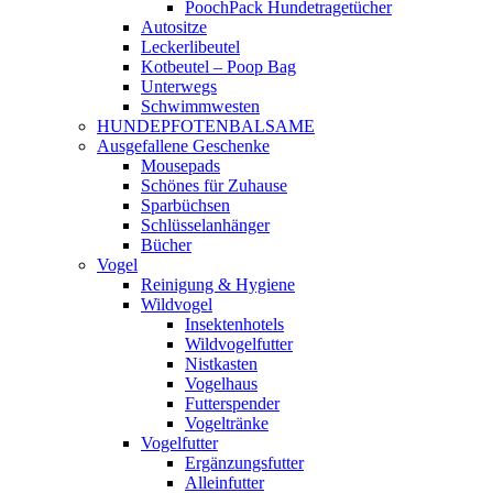
PoochPack Hundetragetücher
Autositze
Leckerlibeutel
Kotbeutel – Poop Bag
Unterwegs
Schwimmwesten
HUNDEPFOTENBALSAME
Ausgefallene Geschenke
Mousepads
Schönes für Zuhause
Sparbüchsen
Schlüsselanhänger
Bücher
Vogel
Reinigung & Hygiene
Wildvogel
Insektenhotels
Wildvogelfutter
Nistkasten
Vogelhaus
Futterspender
Vogeltränke
Vogelfutter
Ergänzungsfutter
Alleinfutter