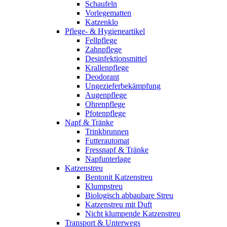
Schaufeln
Vorlegematten
Katzenklo
Pflege- & Hygieneartikel
Fellpflege
Zahnpflege
Desinfektionsmittel
Krallenpflege
Deodorant
Ungezieferbekämpfung
Augenpflege
Ohrenpflege
Pfotenpflege
Napf & Tränke
Trinkbrunnen
Futterautomat
Fressnapf & Tränke
Napfunterlage
Katzenstreu
Bentonit Katzenstreu
Klumpstreu
Biologisch abbaubare Streu
Katzenstreu mit Duft
Nicht klumpende Katzenstreu
Transport & Unterwegs