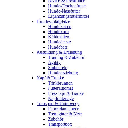
BARF & Frostfutter
Hunde-Trockenfutter
Hunde-Nassfutter
Ergänzungsfuttermittel
Hundeschlafplätze
Hundekissen
Hundekorb
Kühlmatten
Hundedecke
Hundebett
Ausbildung & Erziehung
Training & Zubehör
Agility
Stubenrein
Hundeerziehung
Napf & Tränke
Trinkbrunnen
Futterautomat
Fressnapf & Tränke
Napfunterlage
Transport & Unterwegs
Fahrradanhänger
Trenngitter & Netz
Zubehör
Transportbox