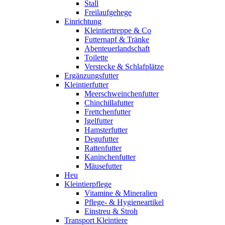
Stall
Freilaufgehege
Einrichtung
Kleintiertreppe & Co
Futternapf & Tränke
Abenteuerlandschaft
Toilette
Verstecke & Schlafplätze
Ergänzungsfutter
Kleintierfutter
Meerschweinchenfutter
Chinchillafutter
Frettchenfutter
Igelfutter
Hamsterfutter
Degufutter
Rattenfutter
Kaninchenfutter
Mäusefutter
Heu
Kleintierpflege
Vitamine & Mineralien
Pflege- & Hygieneartikel
Einstreu & Stroh
Transport Kleintiere