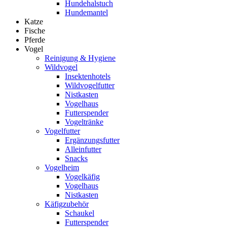
Hundehalstuch
Hundemantel
Katze
Fische
Pferde
Vogel
Reinigung & Hygiene
Wildvogel
Insektenhotels
Wildvogelfutter
Nistkasten
Vogelhaus
Futterspender
Vogeltränke
Vogelfutter
Ergänzungsfutter
Alleinfutter
Snacks
Vogelheim
Vogelkäfig
Vogelhaus
Nistkasten
Käfigzubehör
Schaukel
Futterspender