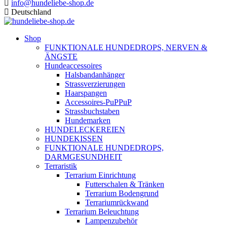
info@hundeliebe-shop.de
Deutschland
Shop
FUNKTIONALE HUNDEDROPS, NERVEN &
ÄNGSTE
Hundeaccessoires
Halsbandanhänger
Strassverzierungen
Haarspangen
Accessoires-PuPPuP
Strassbuchstaben
Hundemarken
HUNDELECKEREIEN
HUNDEKISSEN
FUNKTIONALE HUNDEDROPS,
DARMGESUNDHEIT
Terraristik
Terrarium Einrichtung
Futterschalen & Tränken
Terrarium Bodengrund
Terrariumrückwand
Terrarium Beleuchtung
Lampenzubehör