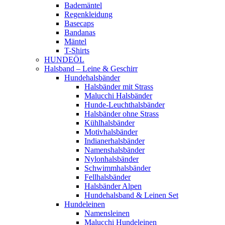
Bademäntel
Regenkleidung
Basecaps
Bandanas
Mäntel
T-Shirts
HUNDEÖL
Halsband – Leine & Geschirr
Hundehalsbänder
Halsbänder mit Strass
Malucchi Halsbänder
Hunde-Leuchthalsbänder
Halsbänder ohne Strass
Kühlhalsbänder
Motivhalsbänder
Indianerhalsbänder
Namenshalsbänder
Nylonhalsbänder
Schwimmhalsbänder
Fellhalsbänder
Halsbänder Alpen
Hundehalsband & Leinen Set
Hundeleinen
Namensleinen
Malucchi Hundeleinen