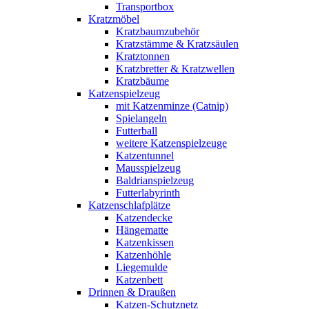
Transportbox
Kratzmöbel
Kratzbaumzubehör
Kratzstämme & Kratzsäulen
Kratztonnen
Kratzbretter & Kratzwellen
Kratzbäume
Katzenspielzeug
mit Katzenminze (Catnip)
Spielangeln
Futterball
weitere Katzenspielzeuge
Katzentunnel
Mausspielzeug
Baldrianspielzeug
Futterlabyrinth
Katzenschlafplätze
Katzendecke
Hängematte
Katzenkissen
Katzenhöhle
Liegemulde
Katzenbett
Drinnen & Draußen
Katzen-Schutznetz