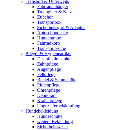
Transport & Unterwegs
Fahrradanhänger
Trenngitter & Netz
Zubehör
Transportbox
Sicherheitsgurt & Adapter
Autoschondecke
Hunderampe
Fahrradkorb
Transporttasche
Pflege- & Hygieneartikel
Desinfektionsmittel
Zahnpflege
Augenpflege
Fellpflege
Beutel & Sammeltüte
Pfotenpflege
Ohrenpflege
Deodorant
Krallenpflege
Ungezieferbekämpfung
Hundebekleidung
Hundeschuhe
weitere Bekleidung
Sicherheitsweste