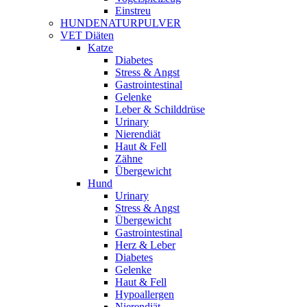
Einstreu
HUNDENATURPULVER
VET Diäten
Katze
Diabetes
Stress & Angst
Gastrointestinal
Gelenke
Leber & Schilddrüse
Urinary
Nierendiät
Haut & Fell
Zähne
Übergewicht
Hund
Urinary
Stress & Angst
Übergewicht
Gastrointestinal
Herz & Leber
Diabetes
Gelenke
Haut & Fell
Hypoallergen
Nierendiät