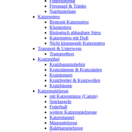
Futterautomat
Fressnapf & Tränke
Napfunterlage
Katzenstreu
Bentonit Katzenstreu
Klumpstreu
Biologisch abbaubare Streu
Katzenstreu mit Duft
Nicht klumpende Katzenstreu
Transport & Unterwegs
Transportbox
Kratzmöbel
Kratzbaumzubehör
Kratzstämme & Kratzsäulen
Kratztonnen
Kratzbretter & Kratzwellen
Kratzbäume
Katzenspielzeug
mit Katzenminze (Catnip)
Spielangeln
Futterball
weitere Katzenspielzeuge
Katzentunnel
Mausspielzeug
Baldrianspielzeug