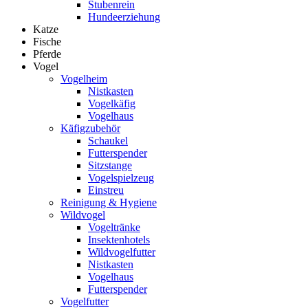
Stubenrein
Hundeerziehung
Katze
Fische
Pferde
Vogel
Vogelheim
Nistkasten
Vogelkäfig
Vogelhaus
Käfigzubehör
Schaukel
Futterspender
Sitzstange
Vogelspielzeug
Einstreu
Reinigung & Hygiene
Wildvogel
Vogeltränke
Insektenhotels
Wildvogelfutter
Nistkasten
Vogelhaus
Futterspender
Vogelfutter