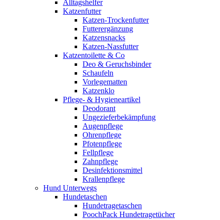
Alltagshelfer
Katzenfutter
Katzen-Trockenfutter
Futterergänzung
Katzensnacks
Katzen-Nassfutter
Katzentoilette & Co
Deo & Geruchsbinder
Schaufeln
Vorlegematten
Katzenklo
Pflege- & Hygieneartikel
Deodorant
Ungezieferbekämpfung
Augenpflege
Ohrenpflege
Pfotenpflege
Fellpflege
Zahnpflege
Desinfektionsmittel
Krallenpflege
Hund Unterwegs
Hundetaschen
Hundetragetaschen
PoochPack Hundetragetücher