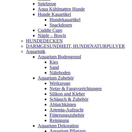
Spielzeug
Aqua Kühlmatten Hunde
Hunde Kauartikel
Hundekauartikel
Snackdosen
Cuddle Cups
Näpfe – Bowls
HUNDEDECKEN
DARMGESUNDHEIT, HUNDENATURPULVER
Aquaristik
Aquarium Bodengrund
Kies
Sand
Nährboden
Aquarium Zubehör
Werkzeuge
Netze & Fangvorrichtungen
Silikon und Kleber
Schlauch & Zubehör
Ablaichkästen
Artemia-Aufzucht
Fütterungszubehör
Reinigung
Aquarium Dekoration
Aquarium Pflanzen