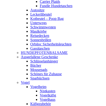
Carrier Plaids
Fundle Hundetaschen
Autositze
Leckerlibeutel
Kotbeutel – Poop Bag
Unterwegs
Schwimmwesten
Maulkörbe
Reisedecken
Sonnenbrillen
Orbiloc Sicherheitsleuchten
Gassitaschen
HUNDEPFOTENBALSAME
Ausgefallene Geschenke
Schlüsselanhänger
Bücher
Mousepads
Schönes für Zuhause
Sparbüchsen
Vogel
Vogelheim
Nistkasten
Vogelkäfig
Vogelhaus
Käfigzubehör