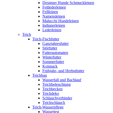
Designer Hunde Schmuckleinen
Fettlederleinen
Fellleinen
Namensleinen
Malucchi Hundeleinen
Indianerleinen
Lederleinen
Teich
Teich-Fischfutter
Ganzjahresfutter
Störfutter
Futterautomaten
Winterfutter
Sommerfutter
Koisnack
Frühjahr- und Herbstfutter
Teichbau
Wasserfall und Bachlauf
Teichbeleuchtung
Teichbecken
Teichdeko
Schlauchverbinder
Teichschlauch
Teich-Wasserpflege
Wassertest