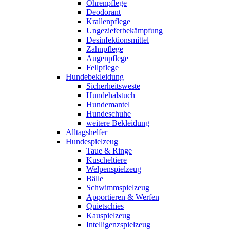
Ohrenpflege
Deodorant
Krallenpflege
Ungezieferbekämpfung
Desinfektionsmittel
Zahnpflege
Augenpflege
Fellpflege
Hundebekleidung
Sicherheitsweste
Hundehalstuch
Hundemantel
Hundeschuhe
weitere Bekleidung
Alltagshelfer
Hundespielzeug
Taue & Ringe
Kuscheltiere
Welpenspielzeug
Bälle
Schwimmspielzeug
Apportieren & Werfen
Quietschies
Kauspielzeug
Intelligenzspielzeug