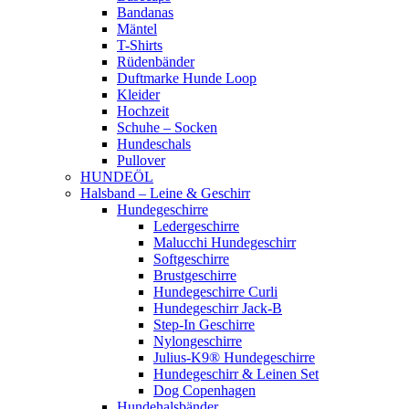
Bandanas
Mäntel
T-Shirts
Rüdenbänder
Duftmarke Hunde Loop
Kleider
Hochzeit
Schuhe – Socken
Hundeschals
Pullover
HUNDEÖL
Halsband – Leine & Geschirr
Hundegeschirre
Ledergeschirre
Malucchi Hundegeschirr
Softgeschirre
Brustgeschirre
Hundegeschirre Curli
Hundegeschirr Jack-B
Step-In Geschirre
Nylongeschirre
Julius-K9® Hundegeschirre
Hundegeschirr & Leinen Set
Dog Copenhagen
Hundehalsbänder