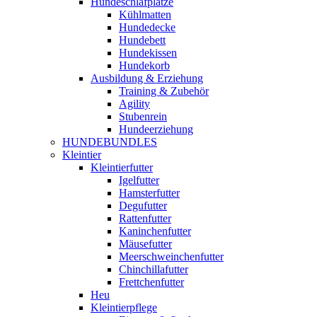
Hundeschlafplätze
Kühlmatten
Hundedecke
Hundebett
Hundekissen
Hundekorb
Ausbildung & Erziehung
Training & Zubehör
Agility
Stubenrein
Hundeerziehung
HUNDEBUNDLES
Kleintier
Kleintierfutter
Igelfutter
Hamsterfutter
Degufutter
Rattenfutter
Kaninchenfutter
Mäusefutter
Meerschweinchenfutter
Chinchillafutter
Frettchenfutter
Heu
Kleintierpflege