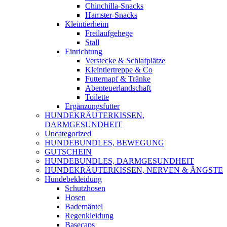
Chinchilla-Snacks
Hamster-Snacks
Kleintierheim
Freilaufgehege
Stall
Einrichtung
Verstecke & Schlafplätze
Kleintiertreppe & Co
Futternapf & Tränke
Abenteuerlandschaft
Toilette
Ergänzungsfutter
HUNDEKRÄUTERKISSEN,
DARMGESUNDHEIT
Uncategorized
HUNDEBUNDLES, BEWEGUNG
GUTSCHEIN
HUNDEBUNDLES, DARMGESUNDHEIT
HUNDEKRÄUTERKISSEN, NERVEN & ÄNGSTE
Hundebekleidung
Schutzhosen
Hosen
Bademäntel
Regenkleidung
Basecaps