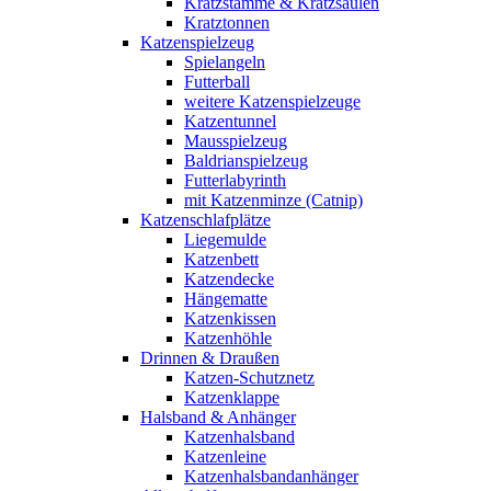
Kratzstämme & Kratzsäulen
Kratztonnen
Katzenspielzeug
Spielangeln
Futterball
weitere Katzenspielzeuge
Katzentunnel
Mausspielzeug
Baldrianspielzeug
Futterlabyrinth
mit Katzenminze (Catnip)
Katzenschlafplätze
Liegemulde
Katzenbett
Katzendecke
Hängematte
Katzenkissen
Katzenhöhle
Drinnen & Draußen
Katzen-Schutznetz
Katzenklappe
Halsband & Anhänger
Katzenhalsband
Katzenleine
Katzenhalsbandanhänger