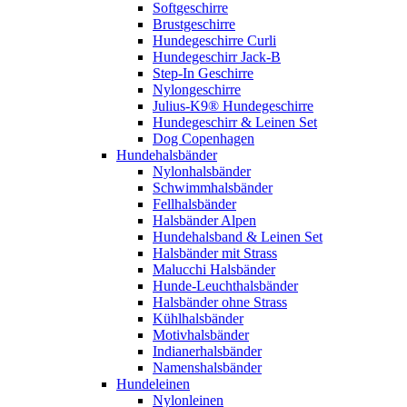
Softgeschirre
Brustgeschirre
Hundegeschirre Curli
Hundegeschirr Jack-B
Step-In Geschirre
Nylongeschirre
Julius-K9® Hundegeschirre
Hundegeschirr & Leinen Set
Dog Copenhagen
Hundehalsbänder
Nylonhalsbänder
Schwimmhalsbänder
Fellhalsbänder
Halsbänder Alpen
Hundehalsband & Leinen Set
Halsbänder mit Strass
Malucchi Halsbänder
Hunde-Leuchthalsbänder
Halsbänder ohne Strass
Kühlhalsbänder
Motivhalsbänder
Indianerhalsbänder
Namenshalsbänder
Hundeleinen
Nylonleinen