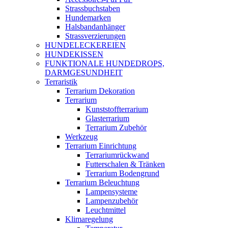
Strassbuchstaben
Hundemarken
Halsbandanhänger
Strassverzierungen
HUNDELECKEREIEN
HUNDEKISSEN
FUNKTIONALE HUNDEDROPS,
DARMGESUNDHEIT
Terraristik
Terrarium Dekoration
Terrarium
Kunststoffterrarium
Glasterrarium
Terrarium Zubehör
Werkzeug
Terrarium Einrichtung
Terrariumrückwand
Futterschalen & Tränken
Terrarium Bodengrund
Terrarium Beleuchtung
Lampensysteme
Lampenzubehör
Leuchtmittel
Klimaregelung