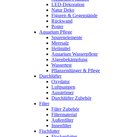
LED-Dekoration
Natur Deko
Figuren & Gegenstände
Rückwand
Poster
Aquarium Pflege
Spurenelemente
Meersalz
Heilmittel
Aquarium Wasserpflege
Algenbekämpfung
Wassertest
Pflanzendünger & Pflege
Durchlüfter
Oxydator
Luftpumpen
Ausströmer
Durchlüfter Zubehör
Filter
Filter Zubehör
Filtermaterial
Außenfilter
Innenfilter
Fischfutter
Flockenfutter