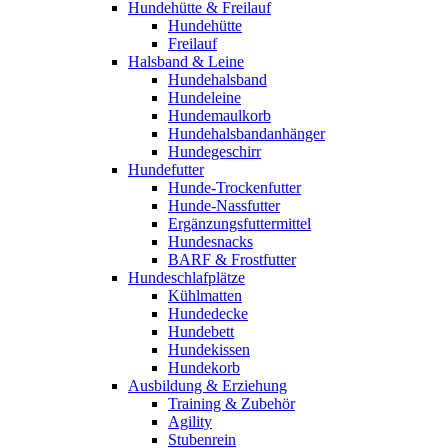
Hundehütte & Freilauf
Hundehütte
Freilauf
Halsband & Leine
Hundehalsband
Hundeleine
Hundemaulkorb
Hundehalsbandanhänger
Hundegeschirr
Hundefutter
Hunde-Trockenfutter
Hunde-Nassfutter
Ergänzungsfuttermittel
Hundesnacks
BARF & Frostfutter
Hundeschlafplätze
Kühlmatten
Hundedecke
Hundebett
Hundekissen
Hundekorb
Ausbildung & Erziehung
Training & Zubehör
Agility
Stubenrein