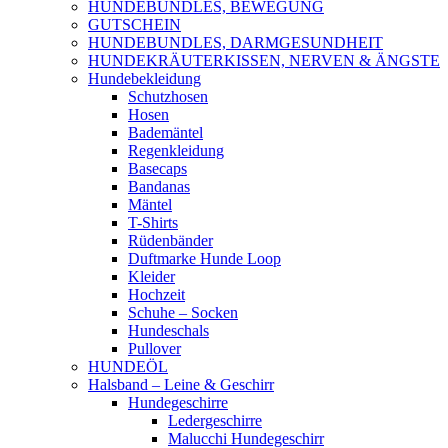
HUNDEBUNDLES, BEWEGUNG
GUTSCHEIN
HUNDEBUNDLES, DARMGESUNDHEIT
HUNDEKRÄUTERKISSEN, NERVEN & ÄNGSTE
Hundebekleidung
Schutzhosen
Hosen
Bademäntel
Regenkleidung
Basecaps
Bandanas
Mäntel
T-Shirts
Rüdenbänder
Duftmarke Hunde Loop
Kleider
Hochzeit
Schuhe – Socken
Hundeschals
Pullover
HUNDEÖL
Halsband – Leine & Geschirr
Hundegeschirre
Ledergeschirre
Malucchi Hundegeschirr