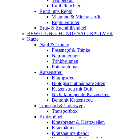
Temperatur
Luftbefeuchter
Rund ums Reptil
Vitamine & Mineralstoffe
Reptilienfutter
Brut- & Zuchthilfsmittel
BEWEGUNG, HUNDENATURPULVER
Katze
Napf & Tränke
Fressnapf & Tränke
Napfunterlage
Trinkbrunnen
Futterautomat
Katzenstreu
Klumpstreu
Biologisch abbaubare Streu
Katzenstreu mit Duft
Nicht klumpende Katzenstreu
Bentonit Katzenstreu
Transport & Unterwegs
Transportbox
Kratzmöbel
Kratzbretter & Kratzwellen
Kratzbäume
Kratzbaumzubehör