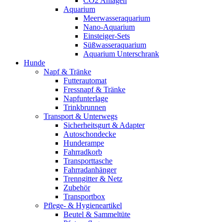
CO2 Anlagen
Aquarium
Meerwasseraquarium
Nano-Aquarium
Einsteiger-Sets
Süßwasseraquarium
Aquarium Unterschrank
Hunde
Napf & Tränke
Futterautomat
Fressnapf & Tränke
Napfunterlage
Trinkbrunnen
Transport & Unterwegs
Sicherheitsgurt & Adapter
Autoschondecke
Hunderampe
Fahrradkorb
Transporttasche
Fahrradanhänger
Trenngitter & Netz
Zubehör
Transportbox
Pflege- & Hygieneartikel
Beutel & Sammeltüte