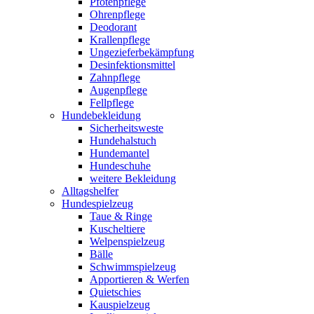
Pfotenpflege
Ohrenpflege
Deodorant
Krallenpflege
Ungezieferbekämpfung
Desinfektionsmittel
Zahnpflege
Augenpflege
Fellpflege
Hundebekleidung
Sicherheitsweste
Hundehalstuch
Hundemantel
Hundeschuhe
weitere Bekleidung
Alltagshelfer
Hundespielzeug
Taue & Ringe
Kuscheltiere
Welpenspielzeug
Bälle
Schwimmspielzeug
Apportieren & Werfen
Quietschies
Kauspielzeug