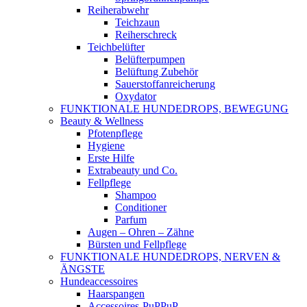
Reiherabwehr
Teichzaun
Reiherschreck
Teichbelüfter
Belüfterpumpen
Belüftung Zubehör
Sauerstoffanreicherung
Oxydator
FUNKTIONALE HUNDEDROPS, BEWEGUNG
Beauty & Wellness
Pfotenpflege
Hygiene
Erste Hilfe
Extrabeauty und Co.
Fellpflege
Shampoo
Conditioner
Parfum
Augen – Ohren – Zähne
Bürsten und Fellpflege
FUNKTIONALE HUNDEDROPS, NERVEN &
ÄNGSTE
Hundeaccessoires
Haarspangen
Accessoires-PuPPuP