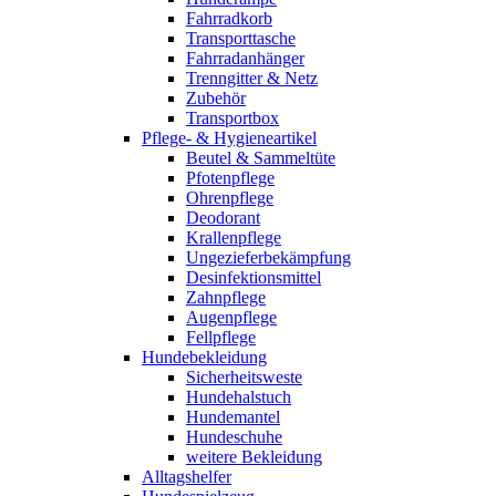
Fahrradkorb
Transporttasche
Fahrradanhänger
Trenngitter & Netz
Zubehör
Transportbox
Pflege- & Hygieneartikel
Beutel & Sammeltüte
Pfotenpflege
Ohrenpflege
Deodorant
Krallenpflege
Ungezieferbekämpfung
Desinfektionsmittel
Zahnpflege
Augenpflege
Fellpflege
Hundebekleidung
Sicherheitsweste
Hundehalstuch
Hundemantel
Hundeschuhe
weitere Bekleidung
Alltagshelfer