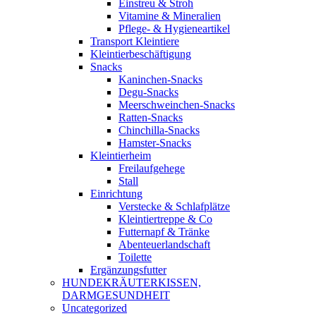
Einstreu & Stroh
Vitamine & Mineralien
Pflege- & Hygieneartikel
Transport Kleintiere
Kleintierbeschäftigung
Snacks
Kaninchen-Snacks
Degu-Snacks
Meerschweinchen-Snacks
Ratten-Snacks
Chinchilla-Snacks
Hamster-Snacks
Kleintierheim
Freilaufgehege
Stall
Einrichtung
Verstecke & Schlafplätze
Kleintiertreppe & Co
Futternapf & Tränke
Abenteuerlandschaft
Toilette
Ergänzungsfutter
HUNDEKRÄUTERKISSEN,
DARMGESUNDHEIT
Uncategorized