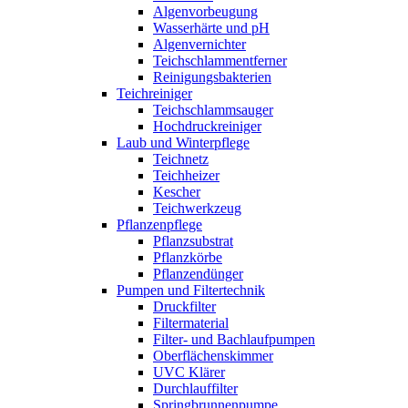
Algenvorbeugung
Wasserhärte und pH
Algenvernichter
Teichschlammentferner
Reinigungsbakterien
Teichreiniger
Teichschlammsauger
Hochdruckreiniger
Laub und Winterpflege
Teichnetz
Teichheizer
Kescher
Teichwerkzeug
Pflanzenpflege
Pflanzsubstrat
Pflanzkörbe
Pflanzendünger
Pumpen und Filtertechnik
Druckfilter
Filtermaterial
Filter- und Bachlaufpumpen
Oberflächenskimmer
UVC Klärer
Durchlauffilter
Springbrunnenpumpe