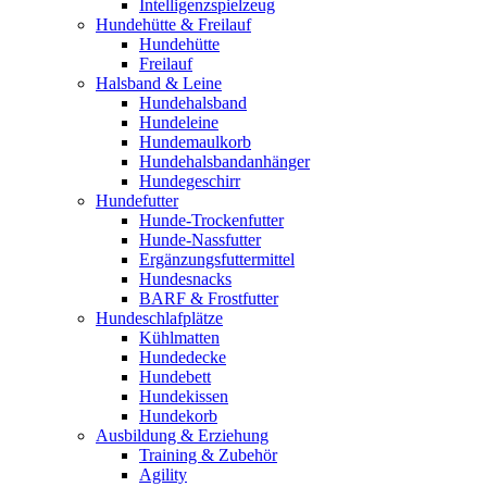
Intelligenzspielzeug
Hundehütte & Freilauf
Hundehütte
Freilauf
Halsband & Leine
Hundehalsband
Hundeleine
Hundemaulkorb
Hundehalsbandanhänger
Hundegeschirr
Hundefutter
Hunde-Trockenfutter
Hunde-Nassfutter
Ergänzungsfuttermittel
Hundesnacks
BARF & Frostfutter
Hundeschlafplätze
Kühlmatten
Hundedecke
Hundebett
Hundekissen
Hundekorb
Ausbildung & Erziehung
Training & Zubehör
Agility