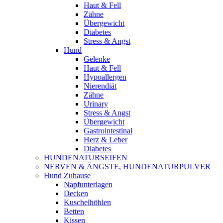
Haut & Fell
Zähne
Übergewicht
Diabetes
Stress & Angst
Hund
Gelenke
Haut & Fell
Hypoallergen
Nierendiät
Zähne
Urinary
Stress & Angst
Übergewicht
Gastrointestinal
Herz & Leber
Diabetes
HUNDENATURSEIFEN
NERVEN & ÄNGSTE, HUNDENATURPULVER
Hund Zuhause
Napfunterlagen
Decken
Kuschelhöhlen
Betten
Kissen