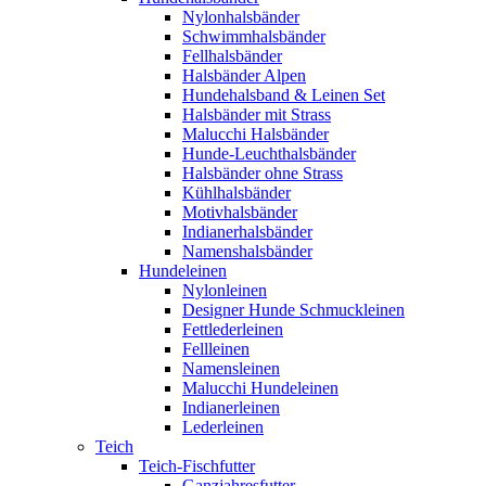
Nylonhalsbänder
Schwimmhalsbänder
Fellhalsbänder
Halsbänder Alpen
Hundehalsband & Leinen Set
Halsbänder mit Strass
Malucchi Halsbänder
Hunde-Leuchthalsbänder
Halsbänder ohne Strass
Kühlhalsbänder
Motivhalsbänder
Indianerhalsbänder
Namenshalsbänder
Hundeleinen
Nylonleinen
Designer Hunde Schmuckleinen
Fettlederleinen
Fellleinen
Namensleinen
Malucchi Hundeleinen
Indianerleinen
Lederleinen
Teich
Teich-Fischfutter
Ganzjahresfutter