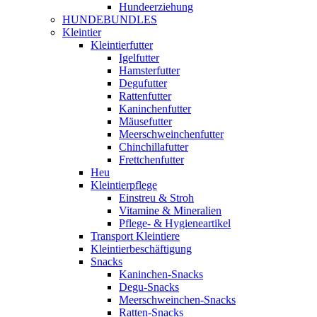
Hundeerziehung
HUNDEBUNDLES
Kleintier
Kleintierfutter
Igelfutter
Hamsterfutter
Degufutter
Rattenfutter
Kaninchenfutter
Mäusefutter
Meerschweinchenfutter
Chinchillafutter
Frettchenfutter
Heu
Kleintierpflege
Einstreu & Stroh
Vitamine & Mineralien
Pflege- & Hygieneartikel
Transport Kleintiere
Kleintierbeschäftigung
Snacks
Kaninchen-Snacks
Degu-Snacks
Meerschweinchen-Snacks
Ratten-Snacks