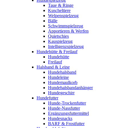
Hundespielzeug
Taue & Ringe
Kuscheltiere
Welpenspielzeug
Bälle
Schwimmspielzeug
Apportieren & Werfen
Quietschies
Kauspielzeug
Intelligenzspielzeug
Hundehütte & Freilauf
Hundehütte
Freilauf
Halsband & Leine
Hundehalsband
Hundeleine
Hundemaulkorb
Hundehalsbandanhänger
Hundegeschirr
Hundefutter
Hunde-Trockenfutter
Hunde-Nassfutter
Ergänzungsfuttermittel
Hundesnacks
BARF & Frostfutter