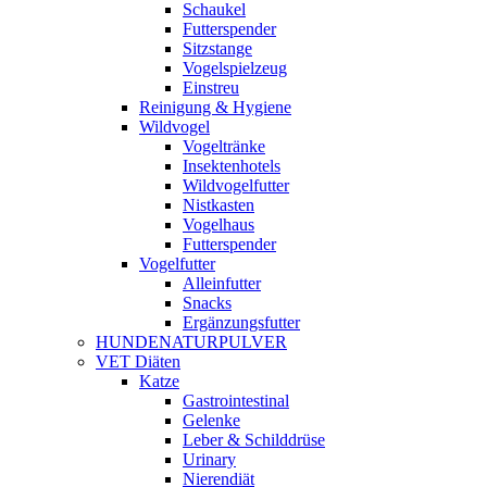
Schaukel
Futterspender
Sitzstange
Vogelspielzeug
Einstreu
Reinigung & Hygiene
Wildvogel
Vogeltränke
Insektenhotels
Wildvogelfutter
Nistkasten
Vogelhaus
Futterspender
Vogelfutter
Alleinfutter
Snacks
Ergänzungsfutter
HUNDENATURPULVER
VET Diäten
Katze
Gastrointestinal
Gelenke
Leber & Schilddrüse
Urinary
Nierendiät