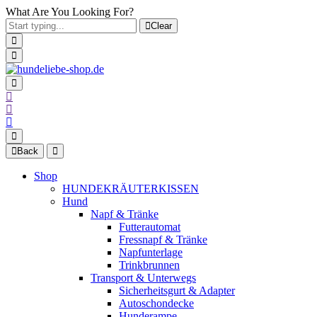
What Are You Looking For?
Clear
Back
Shop
HUNDEKRÄUTERKISSEN
Hund
Napf & Tränke
Futterautomat
Fressnapf & Tränke
Napfunterlage
Trinkbrunnen
Transport & Unterwegs
Sicherheitsgurt & Adapter
Autoschondecke
Hunderampe