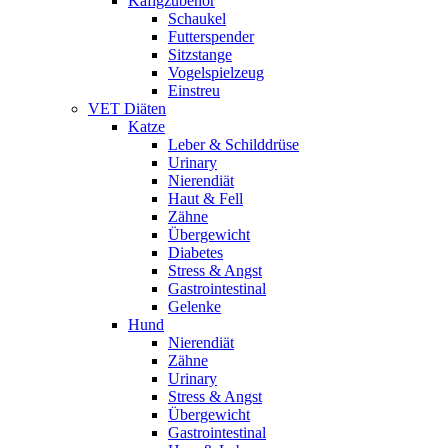
Käfigzubehör
Schaukel
Futterspender
Sitzstange
Vogelspielzeug
Einstreu
VET Diäten
Katze
Leber & Schilddrüse
Urinary
Nierendiät
Haut & Fell
Zähne
Übergewicht
Diabetes
Stress & Angst
Gastrointestinal
Gelenke
Hund
Nierendiät
Zähne
Urinary
Stress & Angst
Übergewicht
Gastrointestinal