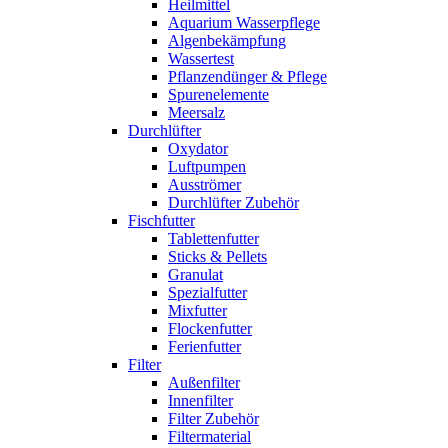
Heilmittel
Aquarium Wasserpflege
Algenbekämpfung
Wassertest
Pflanzendünger & Pflege
Spurenelemente
Meersalz
Durchlüfter
Oxydator
Luftpumpen
Ausströmer
Durchlüfter Zubehör
Fischfutter
Tablettenfutter
Sticks & Pellets
Granulat
Spezialfutter
Mixfutter
Flockenfutter
Ferienfutter
Filter
Außenfilter
Innenfilter
Filter Zubehör
Filtermaterial