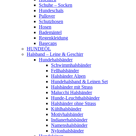
Schuhe – Socken
Hundeschals
Pullover
Schutzhosen
Hosen
Bademäntel
Regenkleidung
Basecaps
HUNDEÖL
Halsband – Leine & Geschirr
Hundehalsbänder
Schwimmhalsbänder
Fellhalsbänder
Halsbänder Alpen
Hundehalsband & Leinen Set
Halsbänder mit Strass
Malucchi Halsbänder
Hunde-Leuchthalsbänder
Halsbänder ohne Strass
Kühlhalsbänder
Motivhalsbänder
Indianerhalsbänder
Namenshalsbänder
Nylonhalsbänder