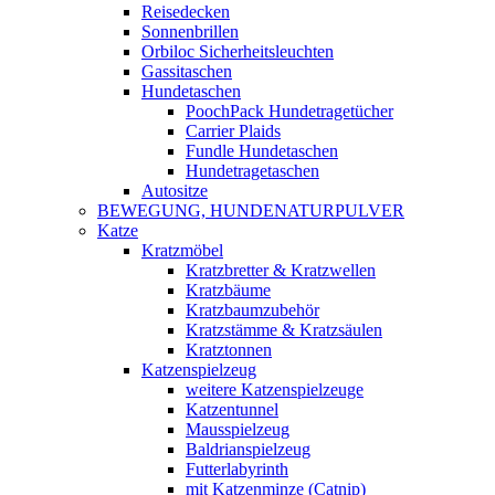
Reisedecken
Sonnenbrillen
Orbiloc Sicherheitsleuchten
Gassitaschen
Hundetaschen
PoochPack Hundetragetücher
Carrier Plaids
Fundle Hundetaschen
Hundetragetaschen
Autositze
BEWEGUNG, HUNDENATURPULVER
Katze
Kratzmöbel
Kratzbretter & Kratzwellen
Kratzbäume
Kratzbaumzubehör
Kratzstämme & Kratzsäulen
Kratztonnen
Katzenspielzeug
weitere Katzenspielzeuge
Katzentunnel
Mausspielzeug
Baldrianspielzeug
Futterlabyrinth
mit Katzenminze (Catnip)