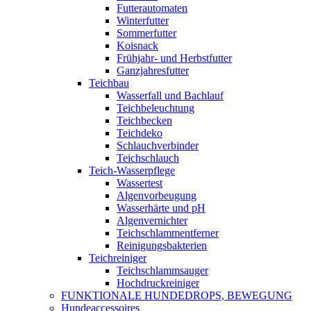
Futterautomaten
Winterfutter
Sommerfutter
Koisnack
Frühjahr- und Herbstfutter
Ganzjahresfutter
Teichbau
Wasserfall und Bachlauf
Teichbeleuchtung
Teichbecken
Teichdeko
Schlauchverbinder
Teichschlauch
Teich-Wasserpflege
Wassertest
Algenvorbeugung
Wasserhärte und pH
Algenvernichter
Teichschlammentferner
Reinigungsbakterien
Teichreiniger
Teichschlammsauger
Hochdruckreiniger
FUNKTIONALE HUNDEDROPS, BEWEGUNG
Hundeaccessoires