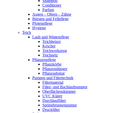
Shampoo
Conditioner
Parfum
Augen – Ohren – Zähne
Bürsten und Fellpflege
Pfotenpflege
Hygiene
Teich
Laub und Winterpflege
Teichheizer
Kescher
Teichwerkzeug
Teichnetz
Pflanzenpflege
Pflanzkörbe
Pflanzendünger
Pflanzsubstrat
Pumpen und Filtertechnik
Filtermaterial
Filter- und Bachlaufpumpen
Oberflächenskimmer
UVC Klärer
Durchlauffilter
Springbrunnenpumpe
Druckfilter