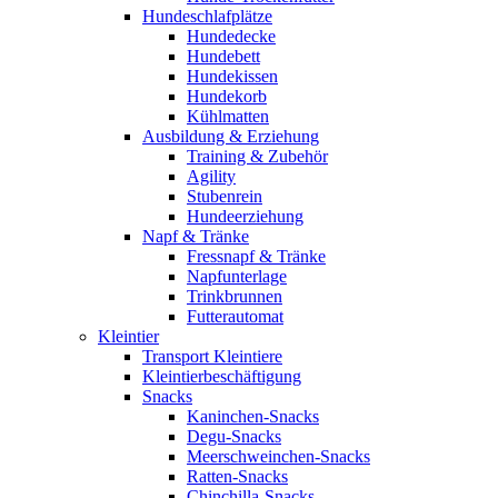
Hundeschlafplätze
Hundedecke
Hundebett
Hundekissen
Hundekorb
Kühlmatten
Ausbildung & Erziehung
Training & Zubehör
Agility
Stubenrein
Hundeerziehung
Napf & Tränke
Fressnapf & Tränke
Napfunterlage
Trinkbrunnen
Futterautomat
Kleintier
Transport Kleintiere
Kleintierbeschäftigung
Snacks
Kaninchen-Snacks
Degu-Snacks
Meerschweinchen-Snacks
Ratten-Snacks
Chinchilla-Snacks