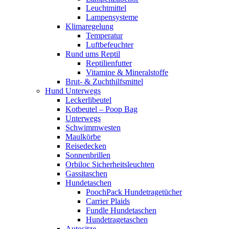
Leuchtmittel
Lampensysteme
Klimaregelung
Temperatur
Luftbefeuchter
Rund ums Reptil
Reptilienfutter
Vitamine & Mineralstoffe
Brut- & Zuchthilfsmittel
Hund Unterwegs
Leckerlibeutel
Kotbeutel – Poop Bag
Unterwegs
Schwimmwesten
Maulkörbe
Reisedecken
Sonnenbrillen
Orbiloc Sicherheitsleuchten
Gassitaschen
Hundetaschen
PoochPack Hundetragetücher
Carrier Plaids
Fundle Hundetaschen
Hundetragetaschen
Autositze