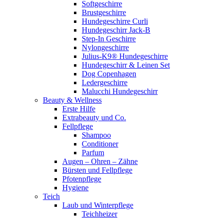
Softgeschirre
Brustgeschirre
Hundegeschirre Curli
Hundegeschirr Jack-B
Step-In Geschirre
Nylongeschirre
Julius-K9® Hundegeschirre
Hundegeschirr & Leinen Set
Dog Copenhagen
Ledergeschirre
Malucchi Hundegeschirr
Beauty & Wellness
Erste Hilfe
Extrabeauty und Co.
Fellpflege
Shampoo
Conditioner
Parfum
Augen – Ohren – Zähne
Bürsten und Fellpflege
Pfotenpflege
Hygiene
Teich
Laub und Winterpflege
Teichheizer