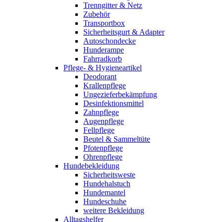
Trenngitter & Netz
Zubehör
Transportbox
Sicherheitsgurt & Adapter
Autoschondecke
Hunderampe
Fahrradkorb
Pflege- & Hygieneartikel
Deodorant
Krallenpflege
Ungezieferbekämpfung
Desinfektionsmittel
Zahnpflege
Augenpflege
Fellpflege
Beutel & Sammeltüte
Pfotenpflege
Ohrenpflege
Hundebekleidung
Sicherheitsweste
Hundehalstuch
Hundemantel
Hundeschuhe
weitere Bekleidung
Alltagshelfer