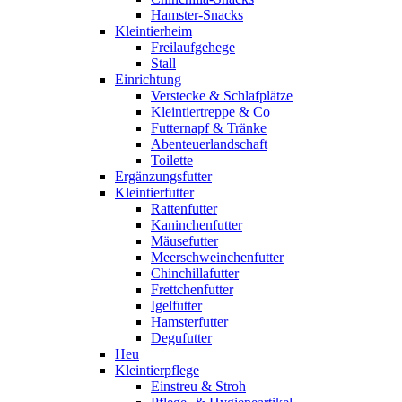
Hamster-Snacks
Kleintierheim
Freilaufgehege
Stall
Einrichtung
Verstecke & Schlafplätze
Kleintiertreppe & Co
Futternapf & Tränke
Abenteuerlandschaft
Toilette
Ergänzungsfutter
Kleintierfutter
Rattenfutter
Kaninchenfutter
Mäusefutter
Meerschweinchenfutter
Chinchillafutter
Frettchenfutter
Igelfutter
Hamsterfutter
Degufutter
Heu
Kleintierpflege
Einstreu & Stroh