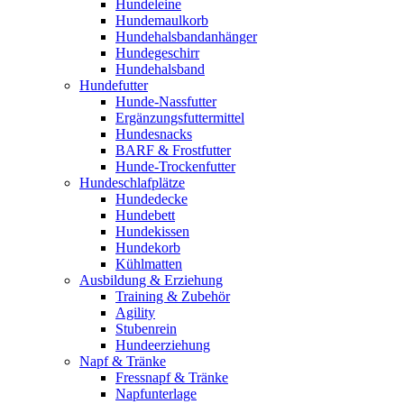
Hundeleine
Hundemaulkorb
Hundehalsbandanhänger
Hundegeschirr
Hundehalsband
Hundefutter
Hunde-Nassfutter
Ergänzungsfuttermittel
Hundesnacks
BARF & Frostfutter
Hunde-Trockenfutter
Hundeschlafplätze
Hundedecke
Hundebett
Hundekissen
Hundekorb
Kühlmatten
Ausbildung & Erziehung
Training & Zubehör
Agility
Stubenrein
Hundeerziehung
Napf & Tränke
Fressnapf & Tränke
Napfunterlage