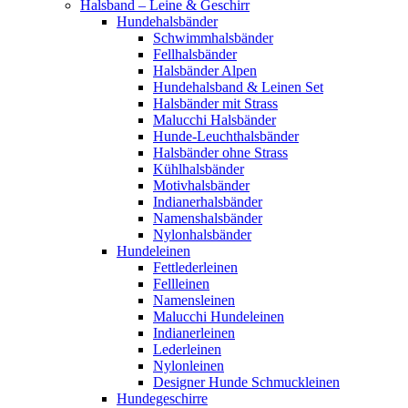
Halsband – Leine & Geschirr
Hundehalsbänder
Schwimmhalsbänder
Fellhalsbänder
Halsbänder Alpen
Hundehalsband & Leinen Set
Halsbänder mit Strass
Malucchi Halsbänder
Hunde-Leuchthalsbänder
Halsbänder ohne Strass
Kühlhalsbänder
Motivhalsbänder
Indianerhalsbänder
Namenshalsbänder
Nylonhalsbänder
Hundeleinen
Fettlederleinen
Fellleinen
Namensleinen
Malucchi Hundeleinen
Indianerleinen
Lederleinen
Nylonleinen
Designer Hunde Schmuckleinen
Hundegeschirre