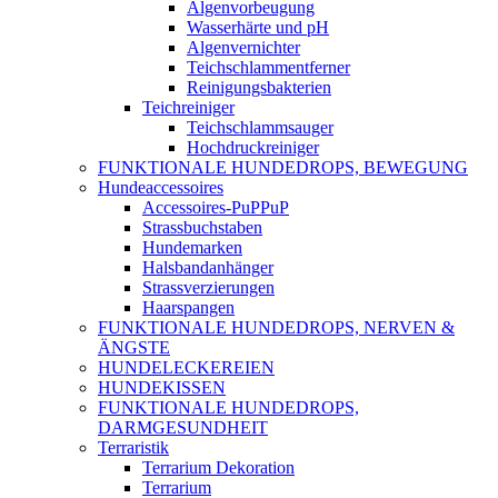
Algenvorbeugung
Wasserhärte und pH
Algenvernichter
Teichschlammentferner
Reinigungsbakterien
Teichreiniger
Teichschlammsauger
Hochdruckreiniger
FUNKTIONALE HUNDEDROPS, BEWEGUNG
Hundeaccessoires
Accessoires-PuPPuP
Strassbuchstaben
Hundemarken
Halsbandanhänger
Strassverzierungen
Haarspangen
FUNKTIONALE HUNDEDROPS, NERVEN &
ÄNGSTE
HUNDELECKEREIEN
HUNDEKISSEN
FUNKTIONALE HUNDEDROPS,
DARMGESUNDHEIT
Terraristik
Terrarium Dekoration
Terrarium