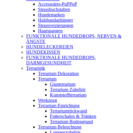
Accessoires-PuPPuP
Strassbuchstaben
Hundemarken
Halsbandanhänger
Strassverzierungen
Haarspangen
FUNKTIONALE HUNDEDROPS, NERVEN &
ÄNGSTE
HUNDELECKEREIEN
HUNDEKISSEN
FUNKTIONALE HUNDEDROPS,
DARMGESUNDHEIT
Terraristik
Terrarium Dekoration
Terrarium
Glasterrarium
Terrarium Zubehör
Kunststoffterrarium
Werkzeug
Terrarium Einrichtung
Terrariumrückwand
Futterschalen & Tränken
Terrarium Bodengrund
Terrarium Beleuchtung
Lampenzubehör