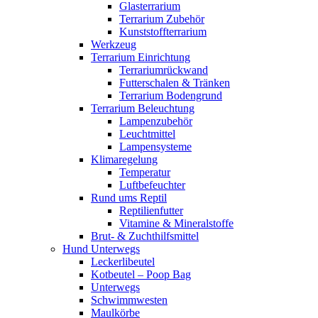
Glasterrarium
Terrarium Zubehör
Kunststoffterrarium
Werkzeug
Terrarium Einrichtung
Terrariumrückwand
Futterschalen & Tränken
Terrarium Bodengrund
Terrarium Beleuchtung
Lampenzubehör
Leuchtmittel
Lampensysteme
Klimaregelung
Temperatur
Luftbefeuchter
Rund ums Reptil
Reptilienfutter
Vitamine & Mineralstoffe
Brut- & Zuchthilfsmittel
Hund Unterwegs
Leckerlibeutel
Kotbeutel – Poop Bag
Unterwegs
Schwimmwesten
Maulkörbe