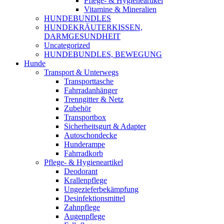
Pflege- & Hygieneartikel
Vitamine & Mineralien
HUNDEBUNDLES
HUNDEKRÄUTERKISSEN,
DARMGESUNDHEIT
Uncategorized
HUNDEBUNDLES, BEWEGUNG
Hunde
Transport & Unterwegs
Transporttasche
Fahrradanhänger
Trenngitter & Netz
Zubehör
Transportbox
Sicherheitsgurt & Adapter
Autoschondecke
Hunderampe
Fahrradkorb
Pflege- & Hygieneartikel
Deodorant
Krallenpflege
Ungezieferbekämpfung
Desinfektionsmittel
Zahnpflege
Augenpflege