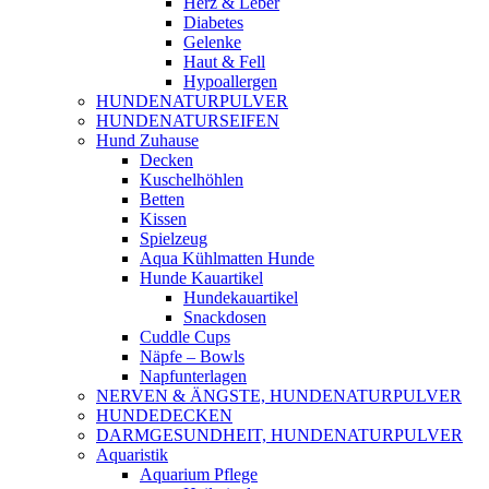
Herz & Leber
Diabetes
Gelenke
Haut & Fell
Hypoallergen
HUNDENATURPULVER
HUNDENATURSEIFEN
Hund Zuhause
Decken
Kuschelhöhlen
Betten
Kissen
Spielzeug
Aqua Kühlmatten Hunde
Hunde Kauartikel
Hundekauartikel
Snackdosen
Cuddle Cups
Näpfe – Bowls
Napfunterlagen
NERVEN & ÄNGSTE, HUNDENATURPULVER
HUNDEDECKEN
DARMGESUNDHEIT, HUNDENATURPULVER
Aquaristik
Aquarium Pflege