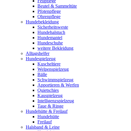
Fellpflege
Beutel & Sammeltüte
Pfotenpflege
Ohrenpflege
Hundebekleidung
Sicherheitsweste
Hundehalstuch
Hundemantel
Hundeschuhe
weitere Bekleidung
Alltagshelfer
Hundespielzeug
Kuscheltiere
Welpenspielzeug
Bälle
Schwimmspielzeug
Apportieren & Werfen
Quietschies
Kauspielzeug
Intelligenzspielzeug
Taue & Ringe
Hundehütte & Freilauf
Hundehütte
Freilauf
Halsband & Leine