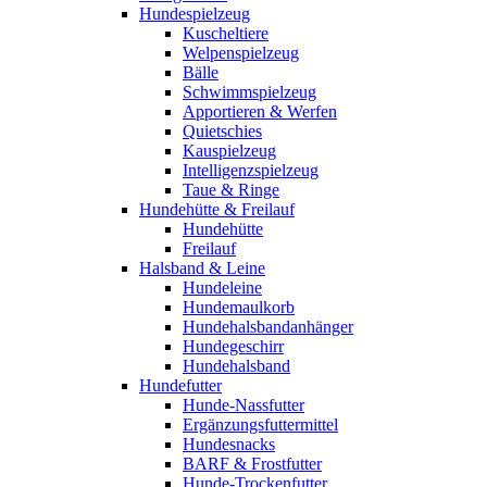
Hundespielzeug
Kuscheltiere
Welpenspielzeug
Bälle
Schwimmspielzeug
Apportieren & Werfen
Quietschies
Kauspielzeug
Intelligenzspielzeug
Taue & Ringe
Hundehütte & Freilauf
Hundehütte
Freilauf
Halsband & Leine
Hundeleine
Hundemaulkorb
Hundehalsbandanhänger
Hundegeschirr
Hundehalsband
Hundefutter
Hunde-Nassfutter
Ergänzungsfuttermittel
Hundesnacks
BARF & Frostfutter
Hunde-Trockenfutter