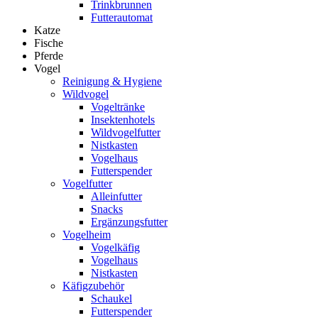
Trinkbrunnen
Futterautomat
Katze
Fische
Pferde
Vogel
Reinigung & Hygiene
Wildvogel
Vogeltränke
Insektenhotels
Wildvogelfutter
Nistkasten
Vogelhaus
Futterspender
Vogelfutter
Alleinfutter
Snacks
Ergänzungsfutter
Vogelheim
Vogelkäfig
Vogelhaus
Nistkasten
Käfigzubehör
Schaukel
Futterspender