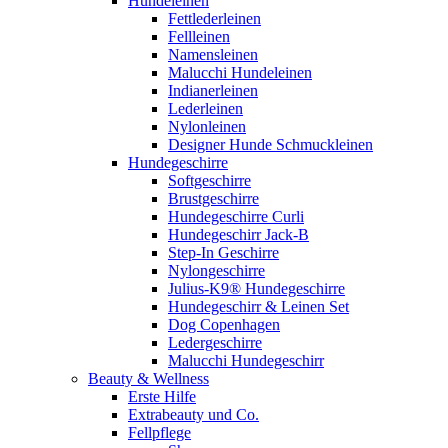
Hundeleinen
Fettlederleinen
Fellleinen
Namensleinen
Malucchi Hundeleinen
Indianerleinen
Lederleinen
Nylonleinen
Designer Hunde Schmuckleinen
Hundegeschirre
Softgeschirre
Brustgeschirre
Hundegeschirre Curli
Hundegeschirr Jack-B
Step-In Geschirre
Nylongeschirre
Julius-K9® Hundegeschirre
Hundegeschirr & Leinen Set
Dog Copenhagen
Ledergeschirre
Malucchi Hundegeschirr
Beauty & Wellness
Erste Hilfe
Extrabeauty und Co.
Fellpflege