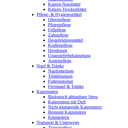
Katzen-Nassfutter
Katzen-Trockenfutter
Pflege- & Hygieneartikel
Ohrenpflege
Pfotenpflege
Fellpflege
Zahnpflege
Desinfektionsmittel
Krallenpflege
Deodorant
Ungezieferbekämpfung
Augenpflege
Napf & Tränke
Napfunterlage
Trinkbrunnen
Futterautomat
Fressnapf & Tränke
Katzenstreu
Biologisch abbaubare Streu
Katzenstreu mit Duft
Nicht klumpende Katzenstreu
Bentonit Katzenstreu
Klumpstreu
Transport & Unterwegs
Transportbox