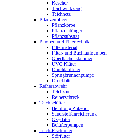
Kescher
Teichwerkzeug
Teichnetz
Pflanzenpflege
Pflanzkörbe
Pflanzendünger
Pflanzsubstrat
Pumpen und Filtertechnik
Filtermaterial
Filter- und Bachlaufpumpen
Oberflächenskimmer
UVC Klärer
Durchlauffilter
Springbrunnenpumpe
Druckfilter
Reiherabwehr
Teichzaun
Reiherschreck
Teichbelüfter
Belüftung Zubehör
Sauerstoffanreicherung
Oxydator
Belüfterpumpen
Teich-Fischfutter
Störfutter