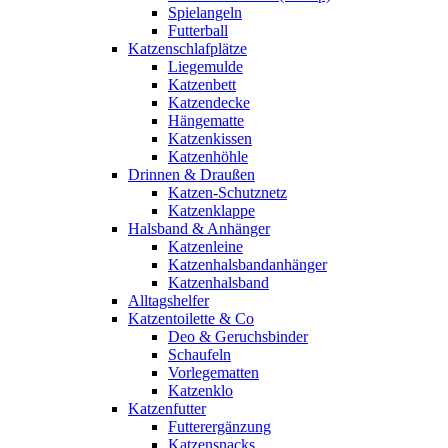
Spielangeln
Futterball
Katzenschlafplätze
Liegemulde
Katzenbett
Katzendecke
Hängematte
Katzenkissen
Katzenhöhle
Drinnen & Draußen
Katzen-Schutznetz
Katzenklappe
Halsband & Anhänger
Katzenleine
Katzenhalsbandanhänger
Katzenhalsband
Alltagshelfer
Katzentoilette & Co
Deo & Geruchsbinder
Schaufeln
Vorlegematten
Katzenklo
Katzenfutter
Futterergänzung
Katzensnacks