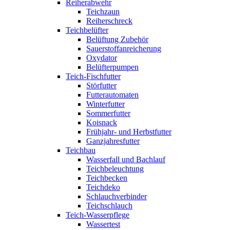
Reiherabwehr
Teichzaun
Reiherschreck
Teichbelüfter
Belüftung Zubehör
Sauerstoffanreicherung
Oxydator
Belüfterpumpen
Teich-Fischfutter
Störfutter
Futterautomaten
Winterfutter
Sommerfutter
Koisnack
Frühjahr- und Herbstfutter
Ganzjahresfutter
Teichbau
Wasserfall und Bachlauf
Teichbeleuchtung
Teichbecken
Teichdeko
Schlauchverbinder
Teichschlauch
Teich-Wasserpflege
Wassertest