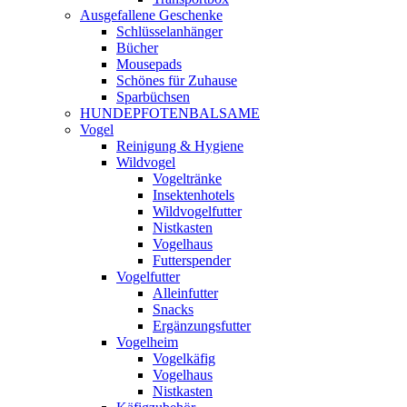
Ausgefallene Geschenke
Schlüsselanhänger
Bücher
Mousepads
Schönes für Zuhause
Sparbüchsen
HUNDEPFOTENBALSAME
Vogel
Reinigung & Hygiene
Wildvogel
Vogeltränke
Insektenhotels
Wildvogelfutter
Nistkasten
Vogelhaus
Futterspender
Vogelfutter
Alleinfutter
Snacks
Ergänzungsfutter
Vogelheim
Vogelkäfig
Vogelhaus
Nistkasten