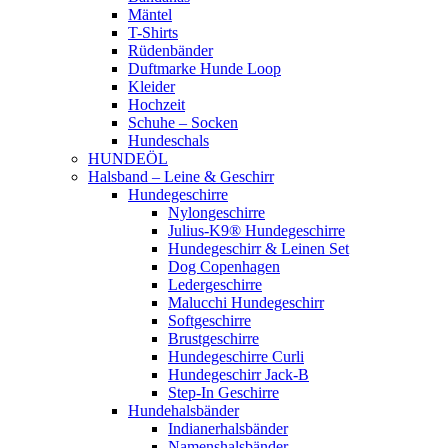
Mäntel
T-Shirts
Rüdenbänder
Duftmarke Hunde Loop
Kleider
Hochzeit
Schuhe – Socken
Hundeschals
HUNDEÖL
Halsband – Leine & Geschirr
Hundegeschirre
Nylongeschirre
Julius-K9® Hundegeschirre
Hundegeschirr & Leinen Set
Dog Copenhagen
Ledergeschirre
Malucchi Hundegeschirr
Softgeschirre
Brustgeschirre
Hundegeschirre Curli
Hundegeschirr Jack-B
Step-In Geschirre
Hundehalsbänder
Indianerhalsbänder
Namenshalsbänder