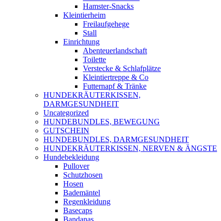
Hamster-Snacks
Kleintierheim
Freilaufgehege
Stall
Einrichtung
Abenteuerlandschaft
Toilette
Verstecke & Schlafplätze
Kleintiertreppe & Co
Futternapf & Tränke
HUNDEKRÄUTERKISSEN,
DARMGESUNDHEIT
Uncategorized
HUNDEBUNDLES, BEWEGUNG
GUTSCHEIN
HUNDEBUNDLES, DARMGESUNDHEIT
HUNDEKRÄUTERKISSEN, NERVEN & ÄNGSTE
Hundebekleidung
Pullover
Schutzhosen
Hosen
Bademäntel
Regenkleidung
Basecaps
Bandanas