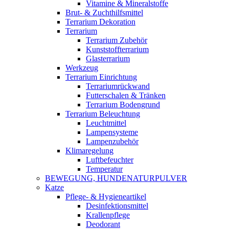
Vitamine & Mineralstoffe
Brut- & Zuchthilfsmittel
Terrarium Dekoration
Terrarium
Terrarium Zubehör
Kunststoffterrarium
Glasterrarium
Werkzeug
Terrarium Einrichtung
Terrariumrückwand
Futterschalen & Tränken
Terrarium Bodengrund
Terrarium Beleuchtung
Leuchtmittel
Lampensysteme
Lampenzubehör
Klimaregelung
Luftbefeuchter
Temperatur
BEWEGUNG, HUNDENATURPULVER
Katze
Pflege- & Hygieneartikel
Desinfektionsmittel
Krallenpflege
Deodorant