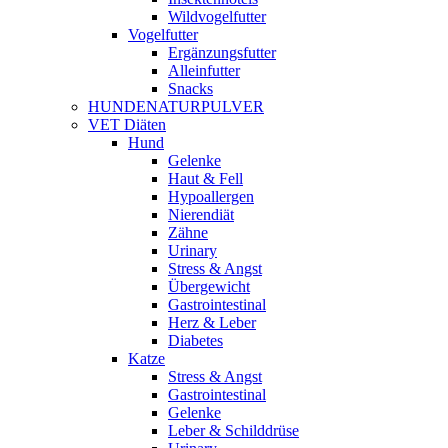
Wildvogelfutter
Vogelfutter
Ergänzungsfutter
Alleinfutter
Snacks
HUNDENATURPULVER
VET Diäten
Hund
Gelenke
Haut & Fell
Hypoallergen
Nierendiät
Zähne
Urinary
Stress & Angst
Übergewicht
Gastrointestinal
Herz & Leber
Diabetes
Katze
Stress & Angst
Gastrointestinal
Gelenke
Leber & Schilddrüse