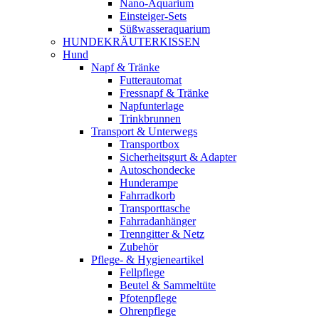
Nano-Aquarium
Einsteiger-Sets
Süßwasseraquarium
HUNDEKRÄUTERKISSEN
Hund
Napf & Tränke
Futterautomat
Fressnapf & Tränke
Napfunterlage
Trinkbrunnen
Transport & Unterwegs
Transportbox
Sicherheitsgurt & Adapter
Autoschondecke
Hunderampe
Fahrradkorb
Transporttasche
Fahrradanhänger
Trenngitter & Netz
Zubehör
Pflege- & Hygieneartikel
Fellpflege
Beutel & Sammeltüte
Pfotenpflege
Ohrenpflege