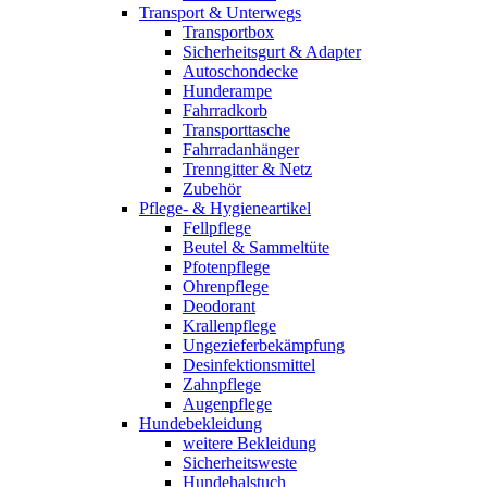
Transport & Unterwegs
Transportbox
Sicherheitsgurt & Adapter
Autoschondecke
Hunderampe
Fahrradkorb
Transporttasche
Fahrradanhänger
Trenngitter & Netz
Zubehör
Pflege- & Hygieneartikel
Fellpflege
Beutel & Sammeltüte
Pfotenpflege
Ohrenpflege
Deodorant
Krallenpflege
Ungezieferbekämpfung
Desinfektionsmittel
Zahnpflege
Augenpflege
Hundebekleidung
weitere Bekleidung
Sicherheitsweste
Hundehalstuch