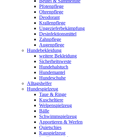
Beutel & Sammeltüte
Pfotenpflege
Ohrenpflege
Deodorant
Krallenpflege
Ungezieferbekämpfung
Desinfektionsmittel
Zahnpflege
Augenpflege
Hundebekleidung
weitere Bekleidung
Sicherheitsweste
Hundehalstuch
Hundemantel
Hundeschuhe
Alltagshelfer
Hundespielzeug
Taue & Ringe
Kuscheltiere
Welpenspielzeug
Bälle
Schwimmspielzeug
Apportieren & Werfen
Quietschies
Kauspielzeug