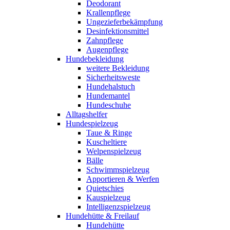
Deodorant
Krallenpflege
Ungezieferbekämpfung
Desinfektionsmittel
Zahnpflege
Augenpflege
Hundebekleidung
weitere Bekleidung
Sicherheitsweste
Hundehalstuch
Hundemantel
Hundeschuhe
Alltagshelfer
Hundespielzeug
Taue & Ringe
Kuscheltiere
Welpenspielzeug
Bälle
Schwimmspielzeug
Apportieren & Werfen
Quietschies
Kauspielzeug
Intelligenzspielzeug
Hundehütte & Freilauf
Hundehütte