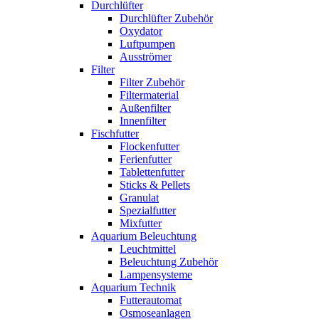
Durchlüfter
Durchlüfter Zubehör
Oxydator
Luftpumpen
Ausströmer
Filter
Filter Zubehör
Filtermaterial
Außenfilter
Innenfilter
Fischfutter
Flockenfutter
Ferienfutter
Tablettenfutter
Sticks & Pellets
Granulat
Spezialfutter
Mixfutter
Aquarium Beleuchtung
Leuchtmittel
Beleuchtung Zubehör
Lampensysteme
Aquarium Technik
Futterautomat
Osmoseanlagen