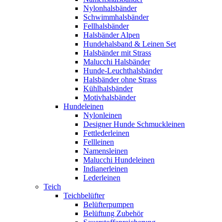
Nylonhalsbänder
Schwimmhalsbänder
Fellhalsbänder
Halsbänder Alpen
Hundehalsband & Leinen Set
Halsbänder mit Strass
Malucchi Halsbänder
Hunde-Leuchthalsbänder
Halsbänder ohne Strass
Kühlhalsbänder
Motivhalsbänder
Hundeleinen
Nylonleinen
Designer Hunde Schmuckleinen
Fettlederleinen
Fellleinen
Namensleinen
Malucchi Hundeleinen
Indianerleinen
Lederleinen
Teich
Teichbelüfter
Belüfterpumpen
Belüftung Zubehör