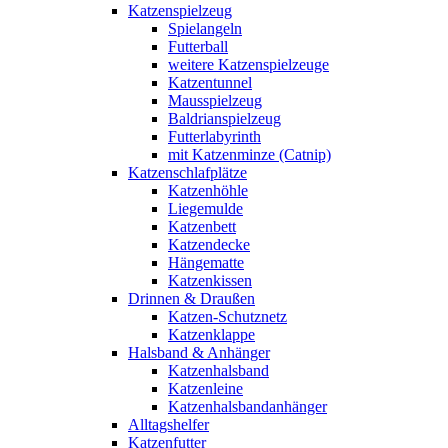
Katzenspielzeug
Spielangeln
Futterball
weitere Katzenspielzeuge
Katzentunnel
Mausspielzeug
Baldrianspielzeug
Futterlabyrinth
mit Katzenminze (Catnip)
Katzenschlafplätze
Katzenhöhle
Liegemulde
Katzenbett
Katzendecke
Hängematte
Katzenkissen
Drinnen & Draußen
Katzen-Schutznetz
Katzenklappe
Halsband & Anhänger
Katzenhalsband
Katzenleine
Katzenhalsbandanhänger
Alltagshelfer
Katzenfutter