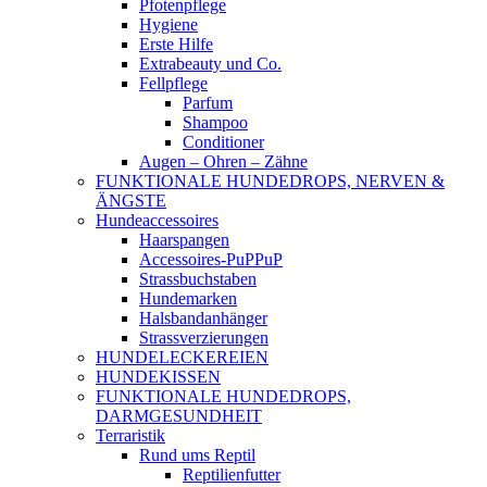
Pfotenpflege
Hygiene
Erste Hilfe
Extrabeauty und Co.
Fellpflege
Parfum
Shampoo
Conditioner
Augen – Ohren – Zähne
FUNKTIONALE HUNDEDROPS, NERVEN &
ÄNGSTE
Hundeaccessoires
Haarspangen
Accessoires-PuPPuP
Strassbuchstaben
Hundemarken
Halsbandanhänger
Strassverzierungen
HUNDELECKEREIEN
HUNDEKISSEN
FUNKTIONALE HUNDEDROPS,
DARMGESUNDHEIT
Terraristik
Rund ums Reptil
Reptilienfutter