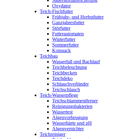
Sauerstoffanreicherung
Oxydator
Teich-Fischfutter
Frühjahr- und Herbstfutter
Ganzjahresfutter
Störfutter
Futterautomaten
Winterfutter
Sommerfutter
Koisnack
Teichbau
Wasserfall und Bachlauf
Teichbeleuchtung
Teichbecken
Teichdeko
Schlauchverbinder
Teichschlauch
Teich-Wasserpflege
Teichschlammentferner
Reinigungsbakterien
Wassertest
Algenvorbeugung
Wasserhärte und pH
Algenvernichter
Teichreiniger