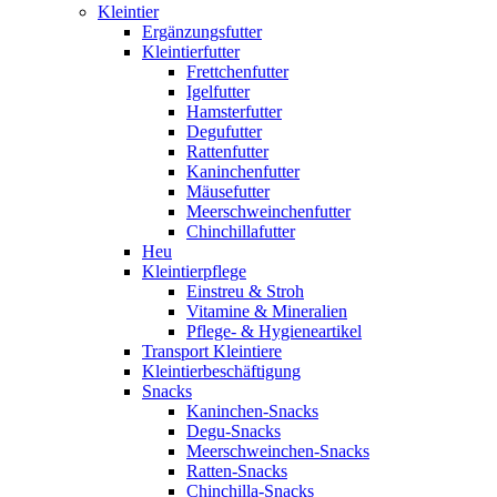
Kleintier
Ergänzungsfutter
Kleintierfutter
Frettchenfutter
Igelfutter
Hamsterfutter
Degufutter
Rattenfutter
Kaninchenfutter
Mäusefutter
Meerschweinchenfutter
Chinchillafutter
Heu
Kleintierpflege
Einstreu & Stroh
Vitamine & Mineralien
Pflege- & Hygieneartikel
Transport Kleintiere
Kleintierbeschäftigung
Snacks
Kaninchen-Snacks
Degu-Snacks
Meerschweinchen-Snacks
Ratten-Snacks
Chinchilla-Snacks