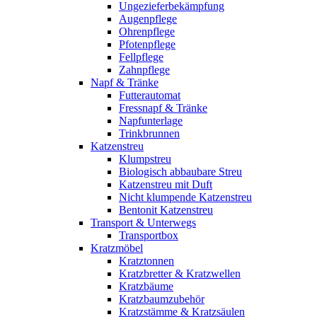
Ungezieferbekämpfung
Augenpflege
Ohrenpflege
Pfotenpflege
Fellpflege
Zahnpflege
Napf & Tränke
Futterautomat
Fressnapf & Tränke
Napfunterlage
Trinkbrunnen
Katzenstreu
Klumpstreu
Biologisch abbaubare Streu
Katzenstreu mit Duft
Nicht klumpende Katzenstreu
Bentonit Katzenstreu
Transport & Unterwegs
Transportbox
Kratzmöbel
Kratztonnen
Kratzbretter & Kratzwellen
Kratzbäume
Kratzbaumzubehör
Kratzstämme & Kratzsäulen