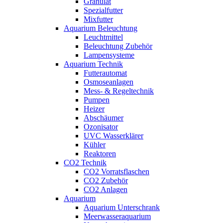
Granulat
Spezialfutter
Mixfutter
Aquarium Beleuchtung
Leuchtmittel
Beleuchtung Zubehör
Lampensysteme
Aquarium Technik
Futterautomat
Osmoseanlagen
Mess- & Regeltechnik
Pumpen
Heizer
Abschäumer
Ozonisator
UVC Wasserklärer
Kühler
Reaktoren
CO2 Technik
CO2 Vorratsflaschen
CO2 Zubehör
CO2 Anlagen
Aquarium
Aquarium Unterschrank
Meerwasseraquarium