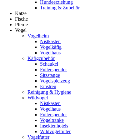
Hundeerziehung
Training & Zubehör
Katze
Fische
Pferde
Vogel
Vogelheim
Nistkasten
Vogelkäfig
Vogelhaus
Käfigzubehör
Schaukel
Futterspender
Sitzstange
Vogelspielzeug
Einstreu
Reinigung & Hygiene
Wildvogel
Nistkasten
Vogelhaus
Futterspender
Vogeltränke
Insektenhotels
Wildvogelfutter
Vogelfutter