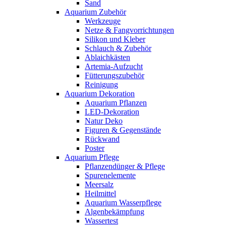
Sand
Aquarium Zubehör
Werkzeuge
Netze & Fangvorrichtungen
Silikon und Kleber
Schlauch & Zubehör
Ablaichkästen
Artemia-Aufzucht
Fütterungszubehör
Reinigung
Aquarium Dekoration
Aquarium Pflanzen
LED-Dekoration
Natur Deko
Figuren & Gegenstände
Rückwand
Poster
Aquarium Pflege
Pflanzendünger & Pflege
Spurenelemente
Meersalz
Heilmittel
Aquarium Wasserpflege
Algenbekämpfung
Wassertest