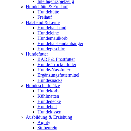
Intelligenzspielzeug
Hundehütte & Freilauf
Hundehütte
Freilauf
Halsband & Leine
Hundehalsband
Hundeleine
Hundemaulkorb
Hundehalsbandanhänger
Hundegeschirr
Hundefutter
BARF & Frostfutter
Hunde-Trockenfutter
Hunde-Nassfutter
Ergänzungsfuttermittel
Hundesnacks
Hundeschlafplätze
Hundekorb
Kühlmatten
Hundedecke
Hundebett
Hundekissen
Ausbildung & Erziehung
Agility
Stubenrein