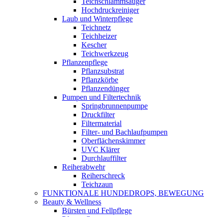
Teichschlammsauger
Hochdruckreiniger
Laub und Winterpflege
Teichnetz
Teichheizer
Kescher
Teichwerkzeug
Pflanzenpflege
Pflanzsubstrat
Pflanzkörbe
Pflanzendünger
Pumpen und Filtertechnik
Springbrunnenpumpe
Druckfilter
Filtermaterial
Filter- und Bachlaufpumpen
Oberflächenskimmer
UVC Klärer
Durchlauffilter
Reiherabwehr
Reiherschreck
Teichzaun
FUNKTIONALE HUNDEDROPS, BEWEGUNG
Beauty & Wellness
Bürsten und Fellpflege