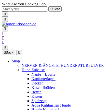
What Are You Looking For?
Clear
Back
Shop
NERVEN & ÄNGSTE, HUNDENATURPULVER
Hund Zuhause
Näpfe – Bowls
Napfunterlagen
Decken
Kuschelhöhlen
Betten
Kissen
Spielzeug
Aqua Kühlmatten Hunde
Hunde Kauartikel