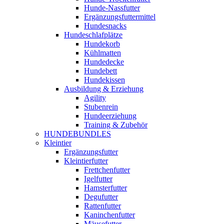
Hunde-Nassfutter
Ergänzungsfuttermittel
Hundesnacks
Hundeschlafplätze
Hundekorb
Kühlmatten
Hundedecke
Hundebett
Hundekissen
Ausbildung & Erziehung
Agility
Stubenrein
Hundeerziehung
Training & Zubehör
HUNDEBUNDLES
Kleintier
Ergänzungsfutter
Kleintierfutter
Frettchenfutter
Igelfutter
Hamsterfutter
Degufutter
Rattenfutter
Kaninchenfutter
Mäusefutter