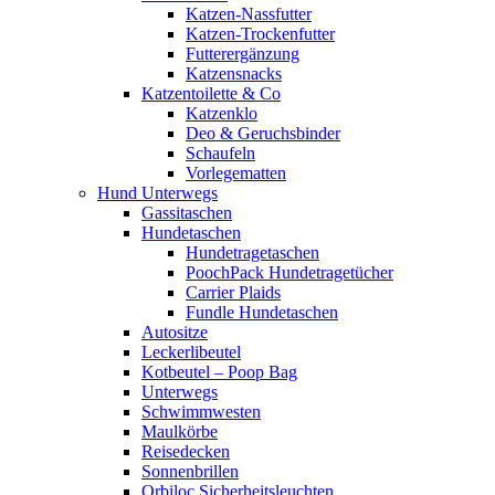
Katzen-Nassfutter
Katzen-Trockenfutter
Futterergänzung
Katzensnacks
Katzentoilette & Co
Katzenklo
Deo & Geruchsbinder
Schaufeln
Vorlegematten
Hund Unterwegs
Gassitaschen
Hundetaschen
Hundetragetaschen
PoochPack Hundetragetücher
Carrier Plaids
Fundle Hundetaschen
Autositze
Leckerlibeutel
Kotbeutel – Poop Bag
Unterwegs
Schwimmwesten
Maulkörbe
Reisedecken
Sonnenbrillen
Orbiloc Sicherheitsleuchten