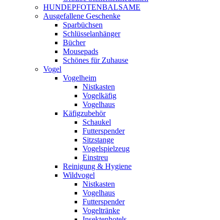
HUNDEPFOTENBALSAME
Ausgefallene Geschenke
Sparbüchsen
Schlüsselanhänger
Bücher
Mousepads
Schönes für Zuhause
Vogel
Vogelheim
Nistkasten
Vogelkäfig
Vogelhaus
Käfigzubehör
Schaukel
Futterspender
Sitzstange
Vogelspielzeug
Einstreu
Reinigung & Hygiene
Wildvogel
Nistkasten
Vogelhaus
Futterspender
Vogeltränke
Insektenhotels