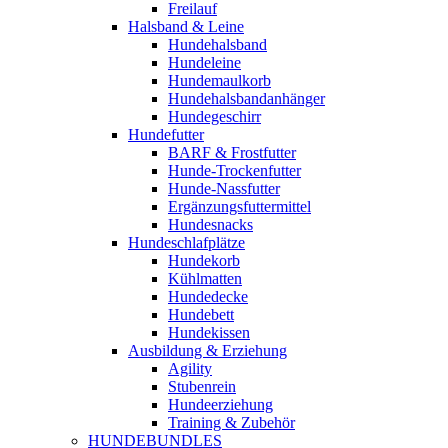
Freilauf
Halsband & Leine
Hundehalsband
Hundeleine
Hundemaulkorb
Hundehalsbandanhänger
Hundegeschirr
Hundefutter
BARF & Frostfutter
Hunde-Trockenfutter
Hunde-Nassfutter
Ergänzungsfuttermittel
Hundesnacks
Hundeschlafplätze
Hundekorb
Kühlmatten
Hundedecke
Hundebett
Hundekissen
Ausbildung & Erziehung
Agility
Stubenrein
Hundeerziehung
Training & Zubehör
HUNDEBUNDLES