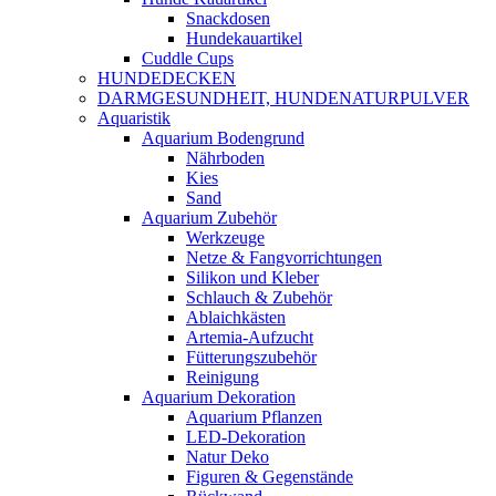
Snackdosen
Hundekauartikel
Cuddle Cups
HUNDEDECKEN
DARMGESUNDHEIT, HUNDENATURPULVER
Aquaristik
Aquarium Bodengrund
Nährboden
Kies
Sand
Aquarium Zubehör
Werkzeuge
Netze & Fangvorrichtungen
Silikon und Kleber
Schlauch & Zubehör
Ablaichkästen
Artemia-Aufzucht
Fütterungszubehör
Reinigung
Aquarium Dekoration
Aquarium Pflanzen
LED-Dekoration
Natur Deko
Figuren & Gegenstände