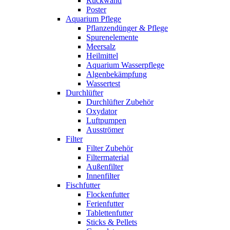
Rückwand
Poster
Aquarium Pflege
Pflanzendünger & Pflege
Spurenelemente
Meersalz
Heilmittel
Aquarium Wasserpflege
Algenbekämpfung
Wassertest
Durchlüfter
Durchlüfter Zubehör
Oxydator
Luftpumpen
Ausströmer
Filter
Filter Zubehör
Filtermaterial
Außenfilter
Innenfilter
Fischfutter
Flockenfutter
Ferienfutter
Tablettenfutter
Sticks & Pellets