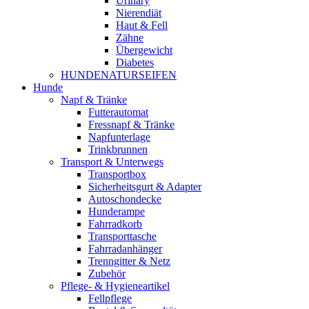
Urinary
Nierendiät
Haut & Fell
Zähne
Übergewicht
Diabetes
HUNDENATURSEIFEN
Hunde
Napf & Tränke
Futterautomat
Fressnapf & Tränke
Napfunterlage
Trinkbrunnen
Transport & Unterwegs
Transportbox
Sicherheitsgurt & Adapter
Autoschondecke
Hunderampe
Fahrradkorb
Transporttasche
Fahrradanhänger
Trenngitter & Netz
Zubehör
Pflege- & Hygieneartikel
Fellpflege