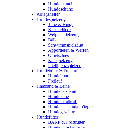
Hundemantel
Hundeschuhe
Alltagshelfer
Hundespielzeug
Taue & Ringe
Kuscheltiere
Welpenspielzeug
Bälle
Schwimmspielzeug
Apportieren & Werfen
Quietschies
Kauspielzeug
Intelligenzspielzeug
Hundehütte & Freilauf
Hundehütte
Freilauf
Halsband & Leine
Hundehalsband
Hundeleine
Hundemaulkorb
Hundehalsbandanhänger
Hundegeschirr
Hundefutter
BARF & Frostfutter
Hunde-Trockenfutter