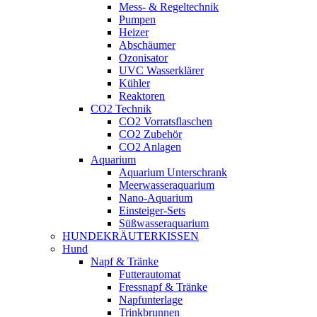
Mess- & Regeltechnik
Pumpen
Heizer
Abschäumer
Ozonisator
UVC Wasserklärer
Kühler
Reaktoren
CO2 Technik
CO2 Vorratsflaschen
CO2 Zubehör
CO2 Anlagen
Aquarium
Aquarium Unterschrank
Meerwasseraquarium
Nano-Aquarium
Einsteiger-Sets
Süßwasseraquarium
HUNDEKRÄUTERKISSEN
Hund
Napf & Tränke
Futterautomat
Fressnapf & Tränke
Napfunterlage
Trinkbrunnen