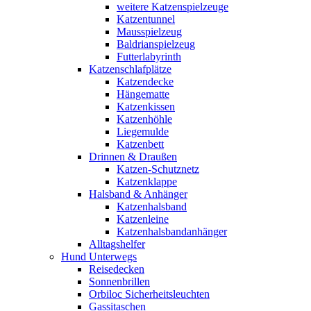
weitere Katzenspielzeuge
Katzentunnel
Mausspielzeug
Baldrianspielzeug
Futterlabyrinth
Katzenschlafplätze
Katzendecke
Hängematte
Katzenkissen
Katzenhöhle
Liegemulde
Katzenbett
Drinnen & Draußen
Katzen-Schutznetz
Katzenklappe
Halsband & Anhänger
Katzenhalsband
Katzenleine
Katzenhalsbandanhänger
Alltagshelfer
Hund Unterwegs
Reisedecken
Sonnenbrillen
Orbiloc Sicherheitsleuchten
Gassitaschen