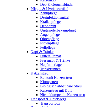
Katzenklo
Deo & Geruchsbinder
Pflege- & Hygieneartikel
Zahnpflege
Desinfektionsmittel
Krallenpflege
Deodorant
Ungezieferbekämpfung
Augenpflege
Ohrenpflege
Pfotenpflege
Fellpflege
Napf & Tränke
Futterautomat
Fressnapf & Tränke
Napfunterlage
Trinkbrunnen
Katzenstreu
Bentonit Katzenstreu
Klumpstreu
Biologisch abbaubare Streu
Katzenstreu mit Duft
Nicht klumpende Katzenstreu
Transport & Unterwegs
Transportbox