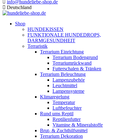
info@hundeliebe-shop.de
Deutschland
Shop
HUNDEKISSEN
FUNKTIONALE HUNDEDROPS,
DARMGESUNDHEIT
Terraristik
Terrarium Einrichtung
Terrarium Bodengrund
Terrariumrückwand
Futterschalen & Tränken
Terrarium Beleuchtung
Lampenzubehör
Leuchtmittel
Lampensysteme
Klimaregelung
Temperatur
Luftbefeuchter
Rund ums Reptil
Reptilienfutter
Vitamine & Mineralstoffe
Brut- & Zuchthilfsmittel
Terrarium Dekoration