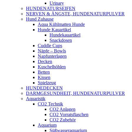
Urinary
HUNDENATURSEIFEN
NERVEN & ÄNGSTE, HUNDENATURPULVER
Hund Zuhause
Aqua Kühlmatten Hunde
Hunde Kauartikel
Hundekauartikel
Snackdosen
Cuddle Cups
Näpfe – Bowls
Napfunterlagen
Decken
Kuschelhöhlen
Betten
Kissen
Spielzeug
HUNDEDECKEN
DARMGESUNDHEIT, HUNDENATURPULVER
Aquaristik
CO2 Technik
CO2 Anlagen
CO2 Vorratsflaschen
CO2 Zubehör
Aquarium
Süßwasseraquarium