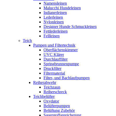
Namensleinen
Malucchi Hundeleinen
Indianerleinen
Lederleinen
Nylonleinen
Designer Hunde Schmuckleinen
Fettlederleinen
Fellleinen
Teich
Pumpen und Filtertechnik
Oberflächenskimmer
UVC Klärer
Durchlauffilter
Springbrunnenpumpe
Druckfilter
Filtermaterial
Filter- und Bachlaufpumpen
Reiherabwehr
Teichzaun
Reiherschreck
Teichbelüfter
Oxydator
Belüfterpumpen
Belüftung Zubehör
Sauerstoffanreicherung