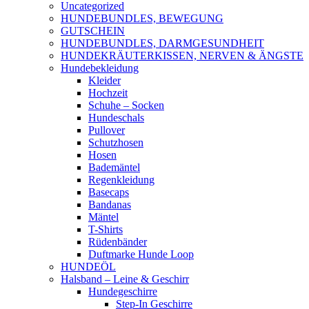
Uncategorized
HUNDEBUNDLES, BEWEGUNG
GUTSCHEIN
HUNDEBUNDLES, DARMGESUNDHEIT
HUNDEKRÄUTERKISSEN, NERVEN & ÄNGSTE
Hundebekleidung
Kleider
Hochzeit
Schuhe – Socken
Hundeschals
Pullover
Schutzhosen
Hosen
Bademäntel
Regenkleidung
Basecaps
Bandanas
Mäntel
T-Shirts
Rüdenbänder
Duftmarke Hunde Loop
HUNDEÖL
Halsband – Leine & Geschirr
Hundegeschirre
Step-In Geschirre