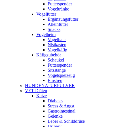
Futterspender
Vogeltränke
Vogelfutter
Ergänzungsfutter
Alleinfutter
Snacks
Vogelheim
Vogelhaus
Nistkasten
Vogelkäfig
Käfigzubehör
Schaukel
Futterspender
Sitzstange
Vogelspielzeug
Einstreu
HUNDENATURPULVER
VET Diäten
Katze
Diabetes
Stress & Angst
Gastrointestinal
Gelenke
Leber & Schilddrüse
Urinary