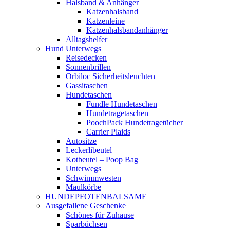
Halsband & Anhänger
Katzenhalsband
Katzenleine
Katzenhalsbandanhänger
Alltagshelfer
Hund Unterwegs
Reisedecken
Sonnenbrillen
Orbiloc Sicherheitsleuchten
Gassitaschen
Hundetaschen
Fundle Hundetaschen
Hundetragetaschen
PoochPack Hundetragetücher
Carrier Plaids
Autositze
Leckerlibeutel
Kotbeutel – Poop Bag
Unterwegs
Schwimmwesten
Maulkörbe
HUNDEPFOTENBALSAME
Ausgefallene Geschenke
Schönes für Zuhause
Sparbüchsen