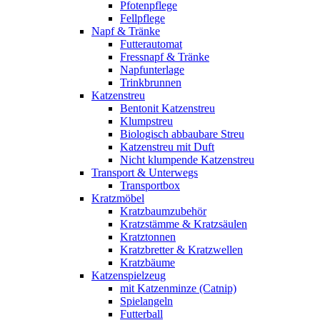
Pfotenpflege
Fellpflege
Napf & Tränke
Futterautomat
Fressnapf & Tränke
Napfunterlage
Trinkbrunnen
Katzenstreu
Bentonit Katzenstreu
Klumpstreu
Biologisch abbaubare Streu
Katzenstreu mit Duft
Nicht klumpende Katzenstreu
Transport & Unterwegs
Transportbox
Kratzmöbel
Kratzbaumzubehör
Kratzstämme & Kratzsäulen
Kratztonnen
Kratzbretter & Kratzwellen
Kratzbäume
Katzenspielzeug
mit Katzenminze (Catnip)
Spielangeln
Futterball