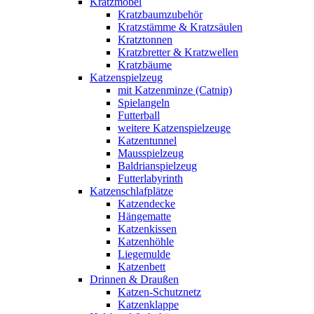
Kratzmöbel
Kratzbaumzubehör
Kratzstämme & Kratzsäulen
Kratztonnen
Kratzbretter & Kratzwellen
Kratzbäume
Katzenspielzeug
mit Katzenminze (Catnip)
Spielangeln
Futterball
weitere Katzenspielzeuge
Katzentunnel
Mausspielzeug
Baldrianspielzeug
Futterlabyrinth
Katzenschlafplätze
Katzendecke
Hängematte
Katzenkissen
Katzenhöhle
Liegemulde
Katzenbett
Drinnen & Draußen
Katzen-Schutznetz
Katzenklappe