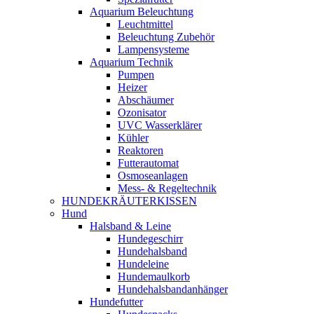
Aquarium Beleuchtung
Leuchtmittel
Beleuchtung Zubehör
Lampensysteme
Aquarium Technik
Pumpen
Heizer
Abschäumer
Ozonisator
UVC Wasserklärer
Kühler
Reaktoren
Futterautomat
Osmoseanlagen
Mess- & Regeltechnik
HUNDEKRÄUTERKISSEN
Hund
Halsband & Leine
Hundegeschirr
Hundehalsband
Hundeleine
Hundemaulkorb
Hundehalsbandanhänger
Hundefutter