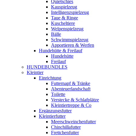
Quietschies
Kauspielzeug
Intelligenzspielzeug
Taue & Ringe
Kuscheltiere
Welpenspielzeug
Bälle
Schwimmspielzeug
Apportieren & Werfen
Hundehütte & Freilauf
Hundehütte
Freilauf
HUNDEBUNDLES
Kleintier
Einrichtung
Futternapf & Tränke
Abenteuerlandschaft
Toilette
Verstecke & Schlafplätze
Kleintiertreppe & Co
Ergänzungsfutter
Kleintierfutter
Meerschweinchenfutter
Chinchillafutter
Frettchenfutter