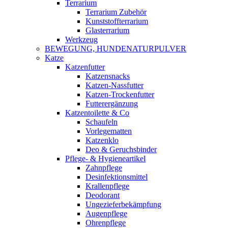
Terrarium
Terrarium Zubehör
Kunststoffterrarium
Glasterrarium
Werkzeug
BEWEGUNG, HUNDENATURPULVER
Katze
Katzenfutter
Katzensnacks
Katzen-Nassfutter
Katzen-Trockenfutter
Futterergänzung
Katzentoilette & Co
Schaufeln
Vorlegematten
Katzenklo
Deo & Geruchsbinder
Pflege- & Hygieneartikel
Zahnpflege
Desinfektionsmittel
Krallenpflege
Deodorant
Ungezieferbekämpfung
Augenpflege
Ohrenpflege