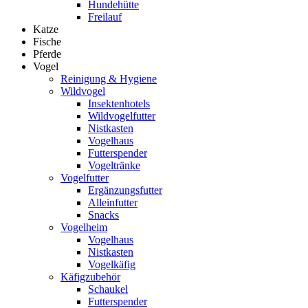
Hundehütte
Freilauf
Katze
Fische
Pferde
Vogel
Reinigung & Hygiene
Wildvogel
Insektenhotels
Wildvogelfutter
Nistkasten
Vogelhaus
Futterspender
Vogeltränke
Vogelfutter
Ergänzungsfutter
Alleinfutter
Snacks
Vogelheim
Vogelhaus
Nistkasten
Vogelkäfig
Käfigzubehör
Schaukel
Futterspender