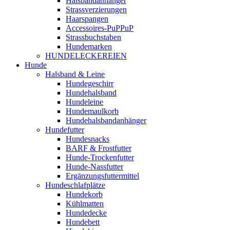
Halsbandanhänger
Strassverzierungen
Haarspangen
Accessoires-PuPPuP
Strassbuchstaben
Hundemarken
HUNDELECKEREIEN
Hunde
Halsband & Leine
Hundegeschirr
Hundehalsband
Hundeleine
Hundemaulkorb
Hundehalsbandanhänger
Hundefutter
Hundesnacks
BARF & Frostfutter
Hunde-Trockenfutter
Hunde-Nassfutter
Ergänzungsfuttermittel
Hundeschlafplätze
Hundekorb
Kühlmatten
Hundedecke
Hundebett