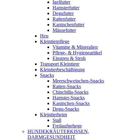
Igelfutter
Hamsterfutter
Degufutter
Rattenfutter
Kaninchenfutter
Mäusefutter
Heu
Kleintierpflege
Vitamine & Mineralien
Pflege- & Hygieneartikel
Einstreu & Stroh
Transport Kleintiere
Kleintierbeschäftigung
Snacks
Meerschweinchen-Snacks
Ratten-Snacks
Chinchilla-Snacks
Hamster-Snacks
Kaninchen-Snacks
Degu-Snacks
Kleintierheim
Stall
Freilaufgehege
HUNDEKRÄUTERKISSEN,
DARMGESUNDHEIT