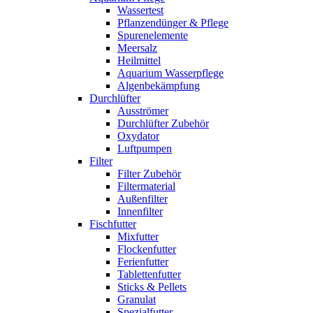
Wassertest
Pflanzendünger & Pflege
Spurenelemente
Meersalz
Heilmittel
Aquarium Wasserpflege
Algenbekämpfung
Durchlüfter
Ausströmer
Durchlüfter Zubehör
Oxydator
Luftpumpen
Filter
Filter Zubehör
Filtermaterial
Außenfilter
Innenfilter
Fischfutter
Mixfutter
Flockenfutter
Ferienfutter
Tablettenfutter
Sticks & Pellets
Granulat
Spezialfutter