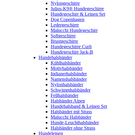
Nylongeschirre
Julius-K9® Hundegeschirre
Hundegeschirr & Leinen Set
Dog Copenhagen
Ledergeschirre
Malucchi Hundegeschirr
Softgeschirre
Brustgeschirre
Hundegeschirre Curli
Hundegeschirr Jack-B
Hundehalsbänder
Kühlhalsbänder
Motivhalsbänder
Indianerhalsbänder
Namenshalsbänder
Nylonhalsbänder
Schwimmhalsbänder
Fellhalsbänder
Halsbänder Alpen
Hundehalsband & Leinen Set
Halsbänder mit Strass
Malucchi Halsbänder
Hunde-Leuchthalsbänder
Halsbänder ohne Strass
Hundeleinen