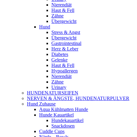
Nierendiät
Haut & Fell
Zähne
Übergewicht
Hund
Stress & Angst
Übergewicht
Gastrointestinal
Herz & Leber
Diabetes
Gelenke
Haut & Fell
Hypoallergen
Nierendiät
Zähne
Urinary
HUNDENATURSEIFEN
NERVEN & ÄNGSTE, HUNDENATURPULVER
Hund Zuhause
Aqua Kühlmatten Hunde
Hunde Kauartikel
Hundekauartikel
Snackdosen
Cuddle Cups
Näpfe – Bowls