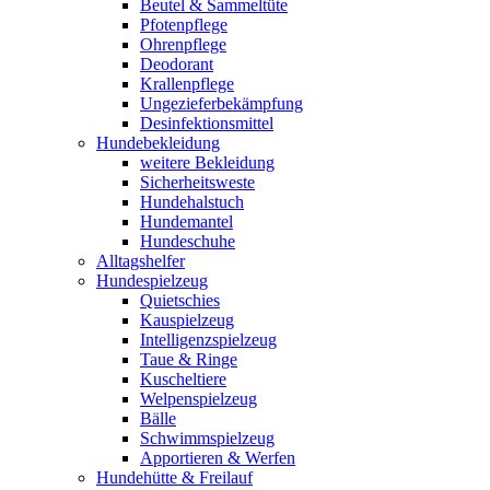
Beutel & Sammeltüte
Pfotenpflege
Ohrenpflege
Deodorant
Krallenpflege
Ungezieferbekämpfung
Desinfektionsmittel
Hundebekleidung
weitere Bekleidung
Sicherheitsweste
Hundehalstuch
Hundemantel
Hundeschuhe
Alltagshelfer
Hundespielzeug
Quietschies
Kauspielzeug
Intelligenzspielzeug
Taue & Ringe
Kuscheltiere
Welpenspielzeug
Bälle
Schwimmspielzeug
Apportieren & Werfen
Hundehütte & Freilauf