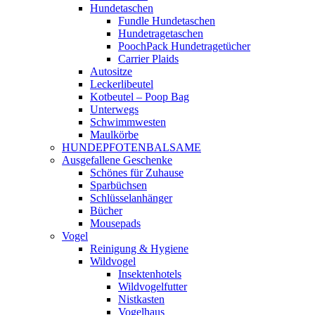
Hundetaschen
Fundle Hundetaschen
Hundetragetaschen
PoochPack Hundetragetücher
Carrier Plaids
Autositze
Leckerlibeutel
Kotbeutel – Poop Bag
Unterwegs
Schwimmwesten
Maulkörbe
HUNDEPFOTENBALSAME
Ausgefallene Geschenke
Schönes für Zuhause
Sparbüchsen
Schlüsselanhänger
Bücher
Mousepads
Vogel
Reinigung & Hygiene
Wildvogel
Insektenhotels
Wildvogelfutter
Nistkasten
Vogelhaus