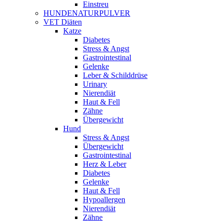
Einstreu
HUNDENATURPULVER
VET Diäten
Katze
Diabetes
Stress & Angst
Gastrointestinal
Gelenke
Leber & Schilddrüse
Urinary
Nierendiät
Haut & Fell
Zähne
Übergewicht
Hund
Stress & Angst
Übergewicht
Gastrointestinal
Herz & Leber
Diabetes
Gelenke
Haut & Fell
Hypoallergen
Nierendiät
Zähne