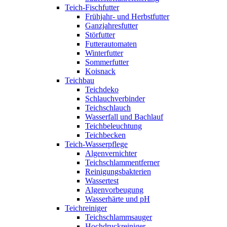
Teich-Fischfutter
Frühjahr- und Herbstfutter
Ganzjahresfutter
Störfutter
Futterautomaten
Winterfutter
Sommerfutter
Koisnack
Teichbau
Teichdeko
Schlauchverbinder
Teichschlauch
Wasserfall und Bachlauf
Teichbeleuchtung
Teichbecken
Teich-Wasserpflege
Algenvernichter
Teichschlammentferner
Reinigungsbakterien
Wassertest
Algenvorbeugung
Wasserhärte und pH
Teichreiniger
Teichschlammsauger
Hochdruckreiniger