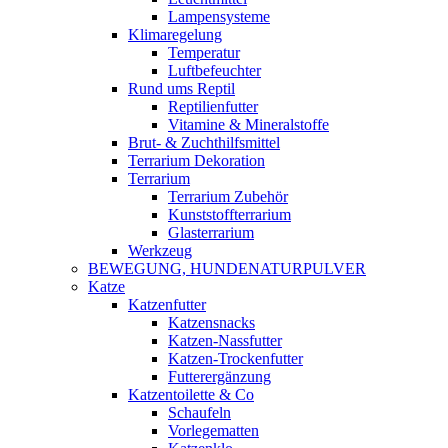
Lampensysteme
Klimaregelung
Temperatur
Luftbefeuchter
Rund ums Reptil
Reptilienfutter
Vitamine & Mineralstoffe
Brut- & Zuchthilfsmittel
Terrarium Dekoration
Terrarium
Terrarium Zubehör
Kunststoffterrarium
Glasterrarium
Werkzeug
BEWEGUNG, HUNDENATURPULVER
Katze
Katzenfutter
Katzensnacks
Katzen-Nassfutter
Katzen-Trockenfutter
Futterergänzung
Katzentoilette & Co
Schaufeln
Vorlegematten