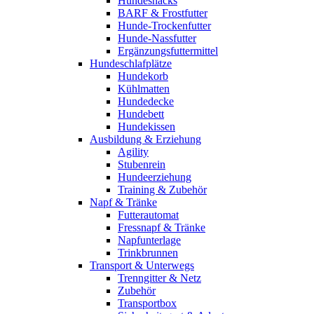
Hundesnacks
BARF & Frostfutter
Hunde-Trockenfutter
Hunde-Nassfutter
Ergänzungsfuttermittel
Hundeschlafplätze
Hundekorb
Kühlmatten
Hundedecke
Hundebett
Hundekissen
Ausbildung & Erziehung
Agility
Stubenrein
Hundeerziehung
Training & Zubehör
Napf & Tränke
Futterautomat
Fressnapf & Tränke
Napfunterlage
Trinkbrunnen
Transport & Unterwegs
Trenngitter & Netz
Zubehör
Transportbox