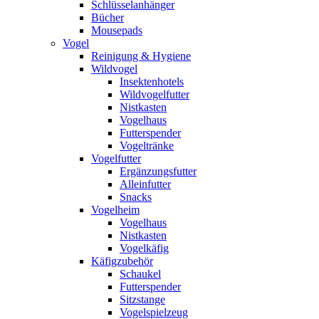
Schlüsselanhänger
Bücher
Mousepads
Vogel
Reinigung & Hygiene
Wildvogel
Insektenhotels
Wildvogelfutter
Nistkasten
Vogelhaus
Futterspender
Vogeltränke
Vogelfutter
Ergänzungsfutter
Alleinfutter
Snacks
Vogelheim
Vogelhaus
Nistkasten
Vogelkäfig
Käfigzubehör
Schaukel
Futterspender
Sitzstange
Vogelspielzeug