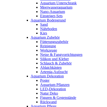
Aquarium Unterschrank
Meerwasseraquarium
Nano-Aquarium
Einsteiger-Sets
Aquarium Bodengrund
Sand
Nährboden
Kies
Aquarium Zubehör
Fütterungszubehör
Reinigung
Werkzeuge
Netze & Fangvorrichtungen
Silikon und Kleber
Schlauch & Zubehör
Ablaichkästen
Artemia-Aufzucht
Aquarium Dekoration
Poster
Aquarium Pflanzen
LED-Dekoration
Natur Deko
Figuren & Gegenstände
Rückwand
Aquarium Pflege