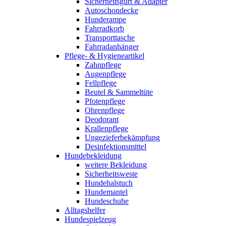
Sicherheitsgurt & Adapter
Autoschondecke
Hunderampe
Fahrradkorb
Transporttasche
Fahrradanhänger
Pflege- & Hygieneartikel
Zahnpflege
Augenpflege
Fellpflege
Beutel & Sammeltüte
Pfotenpflege
Ohrenpflege
Deodorant
Krallenpflege
Ungezieferbekämpfung
Desinfektionsmittel
Hundebekleidung
weitere Bekleidung
Sicherheitsweste
Hundehalstuch
Hundemantel
Hundeschuhe
Alltagshelfer
Hundespielzeug