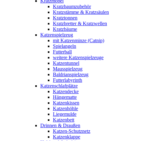
Kratzmöbel
Kratzbaumzubehör
Kratzstämme & Kratzsäulen
Kratztonnen
Kratzbretter & Kratzwellen
Kratzbäume
Katzenspielzeug
mit Katzenminze (Catnip)
Spielangeln
Futterball
weitere Katzenspielzeuge
Katzentunnel
Mausspielzeug
Baldrianspielzeug
Futterlabyrinth
Katzenschlafplätze
Katzendecke
Hängematte
Katzenkissen
Katzenhöhle
Liegemulde
Katzenbett
Drinnen & Draußen
Katzen-Schutznetz
Katzenklappe