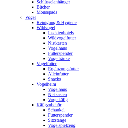
Schlüsselanhänger
Bücher
Mousepads
Vogel
Reinigung & Hygiene
Wildvogel
Insektenhotels
Wildvogelfutter
Nistkasten
Vogelhaus
Futterspender
Vogeltränke
Vogelfutter
Ergänzungsfutter
Alleinfutter
Snacks
Vogelheim
Vogelhaus
Nistkasten
Vogelkäfig
Käfigzubehör
Schaukel
Futterspender
Sitzstange
Vogelspielzeug