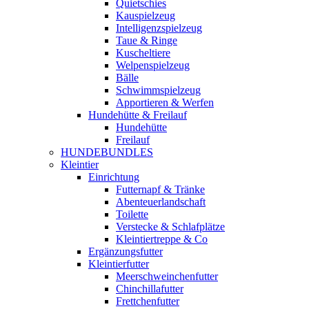
Quietschies
Kauspielzeug
Intelligenzspielzeug
Taue & Ringe
Kuscheltiere
Welpenspielzeug
Bälle
Schwimmspielzeug
Apportieren & Werfen
Hundehütte & Freilauf
Hundehütte
Freilauf
HUNDEBUNDLES
Kleintier
Einrichtung
Futternapf & Tränke
Abenteuerlandschaft
Toilette
Verstecke & Schlafplätze
Kleintiertreppe & Co
Ergänzungsfutter
Kleintierfutter
Meerschweinchenfutter
Chinchillafutter
Frettchenfutter