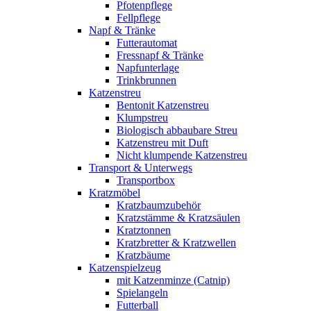
Pfotenpflege
Fellpflege
Napf & Tränke
Futterautomat
Fressnapf & Tränke
Napfunterlage
Trinkbrunnen
Katzenstreu
Bentonit Katzenstreu
Klumpstreu
Biologisch abbaubare Streu
Katzenstreu mit Duft
Nicht klumpende Katzenstreu
Transport & Unterwegs
Transportbox
Kratzmöbel
Kratzbaumzubehör
Kratzstämme & Kratzsäulen
Kratztonnen
Kratzbretter & Kratzwellen
Kratzbäume
Katzenspielzeug
mit Katzenminze (Catnip)
Spielangeln
Futterball