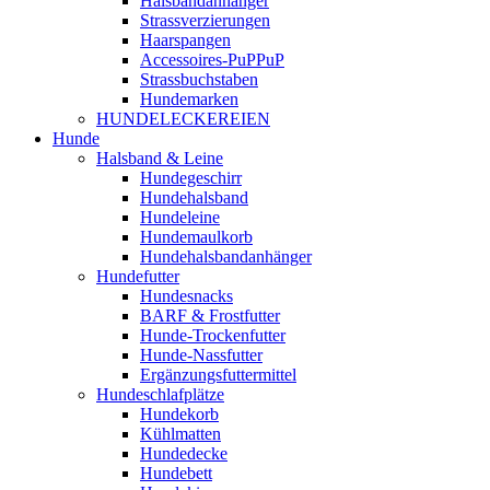
Halsbandanhänger
Strassverzierungen
Haarspangen
Accessoires-PuPPuP
Strassbuchstaben
Hundemarken
HUNDELECKEREIEN
Hunde
Halsband & Leine
Hundegeschirr
Hundehalsband
Hundeleine
Hundemaulkorb
Hundehalsbandanhänger
Hundefutter
Hundesnacks
BARF & Frostfutter
Hunde-Trockenfutter
Hunde-Nassfutter
Ergänzungsfuttermittel
Hundeschlafplätze
Hundekorb
Kühlmatten
Hundedecke
Hundebett