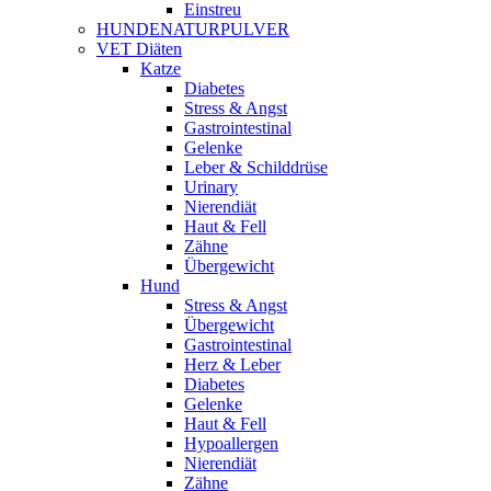
Einstreu
HUNDENATURPULVER
VET Diäten
Katze
Diabetes
Stress & Angst
Gastrointestinal
Gelenke
Leber & Schilddrüse
Urinary
Nierendiät
Haut & Fell
Zähne
Übergewicht
Hund
Stress & Angst
Übergewicht
Gastrointestinal
Herz & Leber
Diabetes
Gelenke
Haut & Fell
Hypoallergen
Nierendiät
Zähne