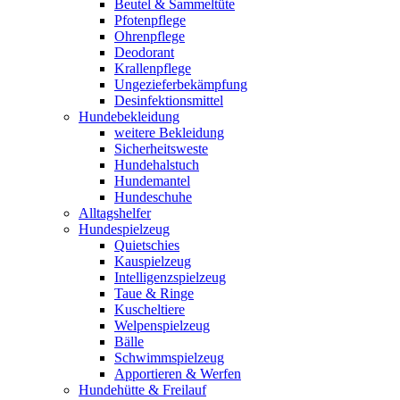
Beutel & Sammeltüte
Pfotenpflege
Ohrenpflege
Deodorant
Krallenpflege
Ungezieferbekämpfung
Desinfektionsmittel
Hundebekleidung
weitere Bekleidung
Sicherheitsweste
Hundehalstuch
Hundemantel
Hundeschuhe
Alltagshelfer
Hundespielzeug
Quietschies
Kauspielzeug
Intelligenzspielzeug
Taue & Ringe
Kuscheltiere
Welpenspielzeug
Bälle
Schwimmspielzeug
Apportieren & Werfen
Hundehütte & Freilauf