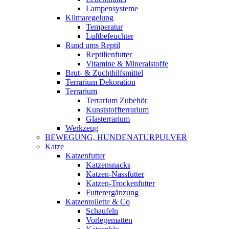
Lampensysteme
Klimaregelung
Temperatur
Luftbefeuchter
Rund ums Reptil
Reptilienfutter
Vitamine & Mineralstoffe
Brut- & Zuchthilfsmittel
Terrarium Dekoration
Terrarium
Terrarium Zubehör
Kunststoffterrarium
Glasterrarium
Werkzeug
BEWEGUNG, HUNDENATURPULVER
Katze
Katzenfutter
Katzensnacks
Katzen-Nassfutter
Katzen-Trockenfutter
Futterergänzung
Katzentoilette & Co
Schaufeln
Vorlegematten