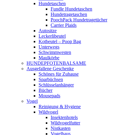
Hundetaschen
Fundle Hundetaschen
Hundetragetaschen
PoochPack Hundetragetücher
Carrier Plaids
Autositze
Leckerlibeutel
Kotbeutel – Poop Bag
Unterwegs
Schwimmwesten
Maulkörbe
HUNDEPFOTENBALSAME
Ausgefallene Geschenke
Schönes für Zuhause
Sparbüchsen
Schlüsselanhänger
Bücher
Mousepads
Vogel
Reinigung & Hygiene
Wildvogel
Insektenhotels
Wildvogelfutter
Nistkasten
Vogelhaus