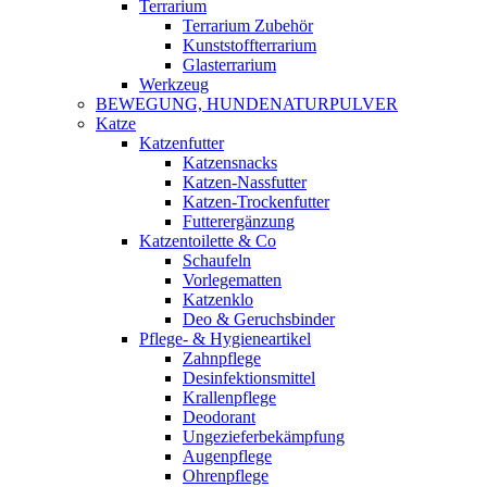
Terrarium
Terrarium Zubehör
Kunststoffterrarium
Glasterrarium
Werkzeug
BEWEGUNG, HUNDENATURPULVER
Katze
Katzenfutter
Katzensnacks
Katzen-Nassfutter
Katzen-Trockenfutter
Futterergänzung
Katzentoilette & Co
Schaufeln
Vorlegematten
Katzenklo
Deo & Geruchsbinder
Pflege- & Hygieneartikel
Zahnpflege
Desinfektionsmittel
Krallenpflege
Deodorant
Ungezieferbekämpfung
Augenpflege
Ohrenpflege