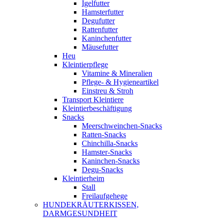
Igelfutter
Hamsterfutter
Degufutter
Rattenfutter
Kaninchenfutter
Mäusefutter
Heu
Kleintierpflege
Vitamine & Mineralien
Pflege- & Hygieneartikel
Einstreu & Stroh
Transport Kleintiere
Kleintierbeschäftigung
Snacks
Meerschweinchen-Snacks
Ratten-Snacks
Chinchilla-Snacks
Hamster-Snacks
Kaninchen-Snacks
Degu-Snacks
Kleintierheim
Stall
Freilaufgehege
HUNDEKRÄUTERKISSEN,
DARMGESUNDHEIT