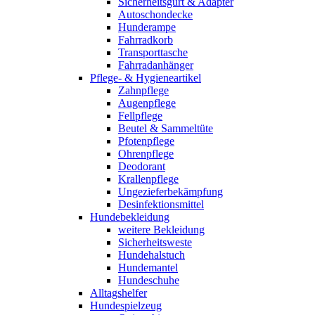
Sicherheitsgurt & Adapter
Autoschondecke
Hunderampe
Fahrradkorb
Transporttasche
Fahrradanhänger
Pflege- & Hygieneartikel
Zahnpflege
Augenpflege
Fellpflege
Beutel & Sammeltüte
Pfotenpflege
Ohrenpflege
Deodorant
Krallenpflege
Ungezieferbekämpfung
Desinfektionsmittel
Hundebekleidung
weitere Bekleidung
Sicherheitsweste
Hundehalstuch
Hundemantel
Hundeschuhe
Alltagshelfer
Hundespielzeug