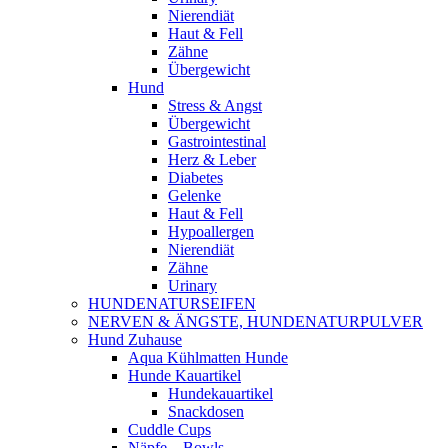
Nierendiät
Haut & Fell
Zähne
Übergewicht
Hund
Stress & Angst
Übergewicht
Gastrointestinal
Herz & Leber
Diabetes
Gelenke
Haut & Fell
Hypoallergen
Nierendiät
Zähne
Urinary
HUNDENATURSEIFEN
NERVEN & ÄNGSTE, HUNDENATURPULVER
Hund Zuhause
Aqua Kühlmatten Hunde
Hunde Kauartikel
Hundekauartikel
Snackdosen
Cuddle Cups
Näpfe – Bowls