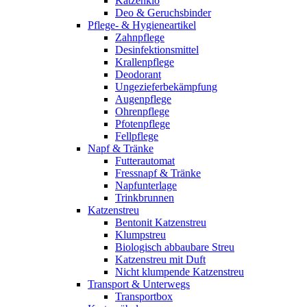
Katzenklo
Deo & Geruchsbinder
Pflege- & Hygieneartikel
Zahnpflege
Desinfektionsmittel
Krallenpflege
Deodorant
Ungezieferbekämpfung
Augenpflege
Ohrenpflege
Pfotenpflege
Fellpflege
Napf & Tränke
Futterautomat
Fressnapf & Tränke
Napfunterlage
Trinkbrunnen
Katzenstreu
Bentonit Katzenstreu
Klumpstreu
Biologisch abbaubare Streu
Katzenstreu mit Duft
Nicht klumpende Katzenstreu
Transport & Unterwegs
Transportbox