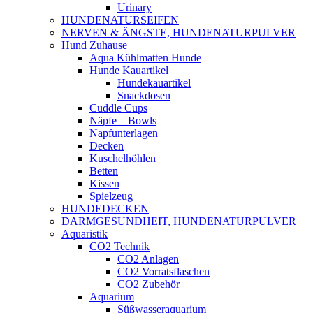
Urinary
HUNDENATURSEIFEN
NERVEN & ÄNGSTE, HUNDENATURPULVER
Hund Zuhause
Aqua Kühlmatten Hunde
Hunde Kauartikel
Hundekauartikel
Snackdosen
Cuddle Cups
Näpfe – Bowls
Napfunterlagen
Decken
Kuschelhöhlen
Betten
Kissen
Spielzeug
HUNDEDECKEN
DARMGESUNDHEIT, HUNDENATURPULVER
Aquaristik
CO2 Technik
CO2 Anlagen
CO2 Vorratsflaschen
CO2 Zubehör
Aquarium
Süßwasseraquarium