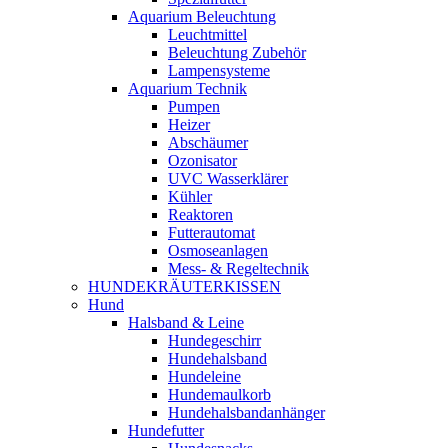
Aquarium Beleuchtung
Leuchtmittel
Beleuchtung Zubehör
Lampensysteme
Aquarium Technik
Pumpen
Heizer
Abschäumer
Ozonisator
UVC Wasserklärer
Kühler
Reaktoren
Futterautomat
Osmoseanlagen
Mess- & Regeltechnik
HUNDEKRÄUTERKISSEN
Hund
Halsband & Leine
Hundegeschirr
Hundehalsband
Hundeleine
Hundemaulkorb
Hundehalsbandanhänger
Hundefutter