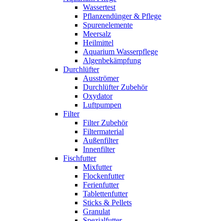
Wassertest
Pflanzendünger & Pflege
Spurenelemente
Meersalz
Heilmittel
Aquarium Wasserpflege
Algenbekämpfung
Durchlüfter
Ausströmer
Durchlüfter Zubehör
Oxydator
Luftpumpen
Filter
Filter Zubehör
Filtermaterial
Außenfilter
Innenfilter
Fischfutter
Mixfutter
Flockenfutter
Ferienfutter
Tablettenfutter
Sticks & Pellets
Granulat
Spezialfutter