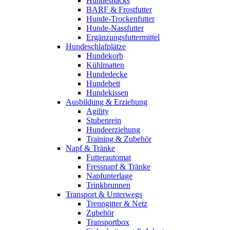
Hundesnacks
BARF & Frostfutter
Hunde-Trockenfutter
Hunde-Nassfutter
Ergänzungsfuttermittel
Hundeschlafplätze
Hundekorb
Kühlmatten
Hundedecke
Hundebett
Hundekissen
Ausbildung & Erziehung
Agility
Stubenrein
Hundeerziehung
Training & Zubehör
Napf & Tränke
Futterautomat
Fressnapf & Tränke
Napfunterlage
Trinkbrunnen
Transport & Unterwegs
Trenngitter & Netz
Zubehör
Transportbox