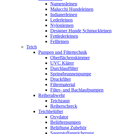
Namensleinen
Malucchi Hundeleinen
Indianerleinen
Lederleinen
Nylonleinen
Designer Hunde Schmuckleinen
Fettlederleinen
Fellleinen
Teich
Pumpen und Filtertechnik
Oberflächenskimmer
UVC Klärer
Durchlauffilter
Springbrunnenpumpe
Druckfilter
Filtermaterial
Filter- und Bachlaufpumpen
Reiherabwehr
Teichzaun
Reiherschreck
Teichbelüfter
Oxydator
Belüfterpumpen
Belüftung Zubehör
Sauerstoffanreicherung