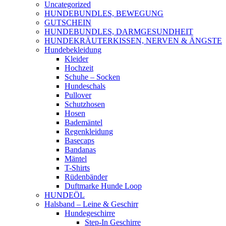
Uncategorized
HUNDEBUNDLES, BEWEGUNG
GUTSCHEIN
HUNDEBUNDLES, DARMGESUNDHEIT
HUNDEKRÄUTERKISSEN, NERVEN & ÄNGSTE
Hundebekleidung
Kleider
Hochzeit
Schuhe – Socken
Hundeschals
Pullover
Schutzhosen
Hosen
Bademäntel
Regenkleidung
Basecaps
Bandanas
Mäntel
T-Shirts
Rüdenbänder
Duftmarke Hunde Loop
HUNDEÖL
Halsband – Leine & Geschirr
Hundegeschirre
Step-In Geschirre