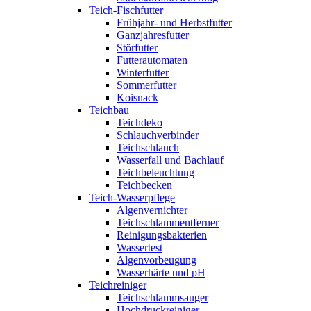
Teich-Fischfutter
Frühjahr- und Herbstfutter
Ganzjahresfutter
Störfutter
Futterautomaten
Winterfutter
Sommerfutter
Koisnack
Teichbau
Teichdeko
Schlauchverbinder
Teichschlauch
Wasserfall und Bachlauf
Teichbeleuchtung
Teichbecken
Teich-Wasserpflege
Algenvernichter
Teichschlammentferner
Reinigungsbakterien
Wassertest
Algenvorbeugung
Wasserhärte und pH
Teichreiniger
Teichschlammsauger
Hochdruckreiniger