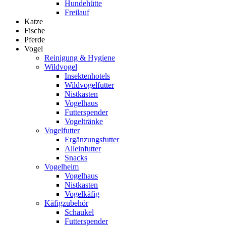
Hundehütte
Freilauf
Katze
Fische
Pferde
Vogel
Reinigung & Hygiene
Wildvogel
Insektenhotels
Wildvogelfutter
Nistkasten
Vogelhaus
Futterspender
Vogeltränke
Vogelfutter
Ergänzungsfutter
Alleinfutter
Snacks
Vogelheim
Vogelhaus
Nistkasten
Vogelkäfig
Käfigzubehör
Schaukel
Futterspender