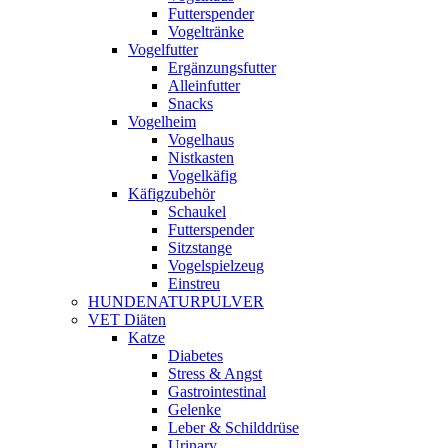
Futterspender
Vogeltränke
Vogelfutter
Ergänzungsfutter
Alleinfutter
Snacks
Vogelheim
Vogelhaus
Nistkasten
Vogelkäfig
Käfigzubehör
Schaukel
Futterspender
Sitzstange
Vogelspielzeug
Einstreu
HUNDENATURPULVER
VET Diäten
Katze
Diabetes
Stress & Angst
Gastrointestinal
Gelenke
Leber & Schilddrüse
Urinary