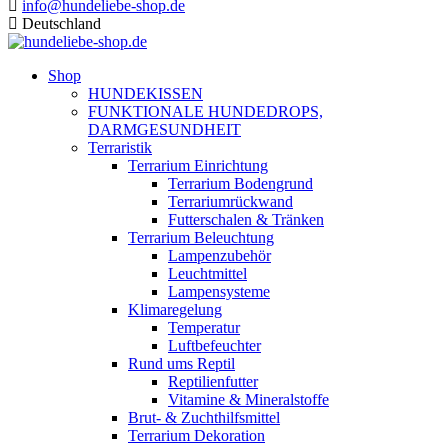
info@hundeliebe-shop.de
Deutschland
Shop
HUNDEKISSEN
FUNKTIONALE HUNDEDROPS,
DARMGESUNDHEIT
Terraristik
Terrarium Einrichtung
Terrarium Bodengrund
Terrariumrückwand
Futterschalen & Tränken
Terrarium Beleuchtung
Lampenzubehör
Leuchtmittel
Lampensysteme
Klimaregelung
Temperatur
Luftbefeuchter
Rund ums Reptil
Reptilienfutter
Vitamine & Mineralstoffe
Brut- & Zuchthilfsmittel
Terrarium Dekoration