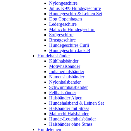
Nylongeschirre
Julius-K9® Hundegeschirre
Hundegeschirr & Leinen Set
Dog Copenhagen
Ledergeschirre
Malucchi Hundegeschirr
Softgeschirre
Brustgeschirre
Hundegeschirre Curli
Hundegeschirr Jack-B
Hundehalsbänder
Kühlhalsbänder
Motivhalsbänder
Indianerhalsbänder
Namenshalsbänder
Nylonhalsbänder
Schwimmhalsbänder
Fellhalsbänder
Halsbänder Alpen
Hundehalsband & Leinen Set
Halsbänder mit Strass
Malucchi Halsbänder
Hunde-Leuchthalsbänder
Halsbänder ohne Strass
Hundeleinen