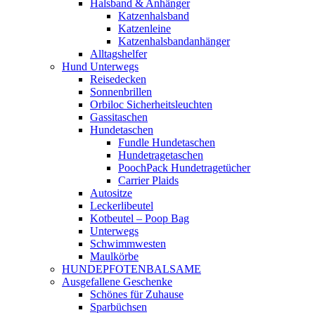
Halsband & Anhänger
Katzenhalsband
Katzenleine
Katzenhalsbandanhänger
Alltagshelfer
Hund Unterwegs
Reisedecken
Sonnenbrillen
Orbiloc Sicherheitsleuchten
Gassitaschen
Hundetaschen
Fundle Hundetaschen
Hundetragetaschen
PoochPack Hundetragetücher
Carrier Plaids
Autositze
Leckerlibeutel
Kotbeutel – Poop Bag
Unterwegs
Schwimmwesten
Maulkörbe
HUNDEPFOTENBALSAME
Ausgefallene Geschenke
Schönes für Zuhause
Sparbüchsen