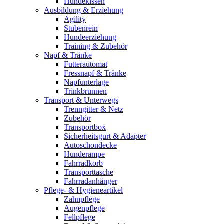
Hundekissen
Ausbildung & Erziehung
Agility
Stubenrein
Hundeerziehung
Training & Zubehör
Napf & Tränke
Futterautomat
Fressnapf & Tränke
Napfunterlage
Trinkbrunnen
Transport & Unterwegs
Trenngitter & Netz
Zubehör
Transportbox
Sicherheitsgurt & Adapter
Autoschondecke
Hunderampe
Fahrradkorb
Transporttasche
Fahrradanhänger
Pflege- & Hygieneartikel
Zahnpflege
Augenpflege
Fellpflege