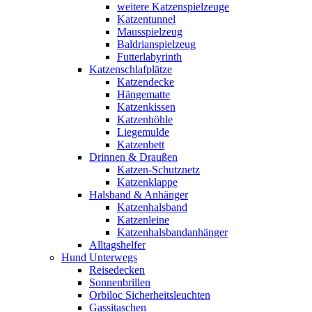
weitere Katzenspielzeuge
Katzentunnel
Mausspielzeug
Baldrianspielzeug
Futterlabyrinth
Katzenschlafplätze
Katzendecke
Hängematte
Katzenkissen
Katzenhöhle
Liegemulde
Katzenbett
Drinnen & Draußen
Katzen-Schutznetz
Katzenklappe
Halsband & Anhänger
Katzenhalsband
Katzenleine
Katzenhalsbandanhänger
Alltagshelfer
Hund Unterwegs
Reisedecken
Sonnenbrillen
Orbiloc Sicherheitsleuchten
Gassitaschen