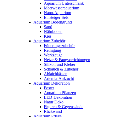
Aquarium Unterschrank
Meerwasseraquarium
Nano-Aquarium
Einsteiger-Sets
Aquarium Bodengrund
Sand
Nährboden
Kies
Aquarium Zubehör
Fütterungszubehör
Reinigung
Werkzeuge
Netze & Fangvorrichtungen
Silikon und Kleber
Schlauch & Zubehör
Ablaichkästen
Artemia-Aufzucht
Aquarium Dekoration
Poster
Aquarium Pflanzen
LED-Dekoration
Natur Deko
Figuren & Gegenstände
Rückwand
Aquarium Pflege