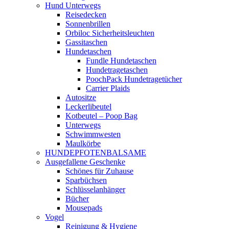
Hund Unterwegs
Reisedecken
Sonnenbrillen
Orbiloc Sicherheitsleuchten
Gassitaschen
Hundetaschen
Fundle Hundetaschen
Hundetragetaschen
PoochPack Hundetragetücher
Carrier Plaids
Autositze
Leckerlibeutel
Kotbeutel – Poop Bag
Unterwegs
Schwimmwesten
Maulkörbe
HUNDEPFOTENBALSAME
Ausgefallene Geschenke
Schönes für Zuhause
Sparbüchsen
Schlüsselanhänger
Bücher
Mousepads
Vogel
Reinigung & Hygiene