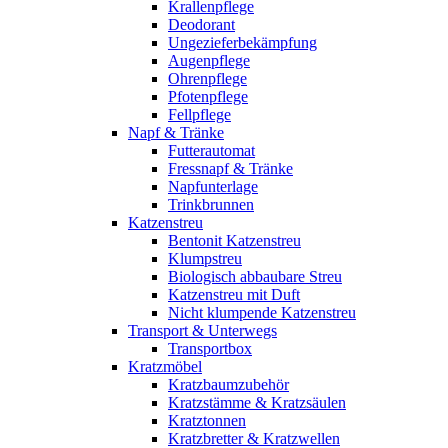
Krallenpflege
Deodorant
Ungezieferbekämpfung
Augenpflege
Ohrenpflege
Pfotenpflege
Fellpflege
Napf & Tränke
Futterautomat
Fressnapf & Tränke
Napfunterlage
Trinkbrunnen
Katzenstreu
Bentonit Katzenstreu
Klumpstreu
Biologisch abbaubare Streu
Katzenstreu mit Duft
Nicht klumpende Katzenstreu
Transport & Unterwegs
Transportbox
Kratzmöbel
Kratzbaumzubehör
Kratzstämme & Kratzsäulen
Kratztonnen
Kratzbretter & Kratzwellen