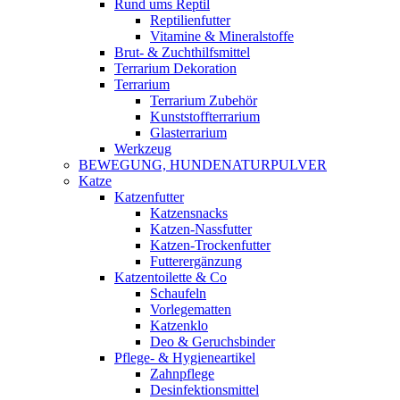
Rund ums Reptil
Reptilienfutter
Vitamine & Mineralstoffe
Brut- & Zuchthilfsmittel
Terrarium Dekoration
Terrarium
Terrarium Zubehör
Kunststoffterrarium
Glasterrarium
Werkzeug
BEWEGUNG, HUNDENATURPULVER
Katze
Katzenfutter
Katzensnacks
Katzen-Nassfutter
Katzen-Trockenfutter
Futterergänzung
Katzentoilette & Co
Schaufeln
Vorlegematten
Katzenklo
Deo & Geruchsbinder
Pflege- & Hygieneartikel
Zahnpflege
Desinfektionsmittel