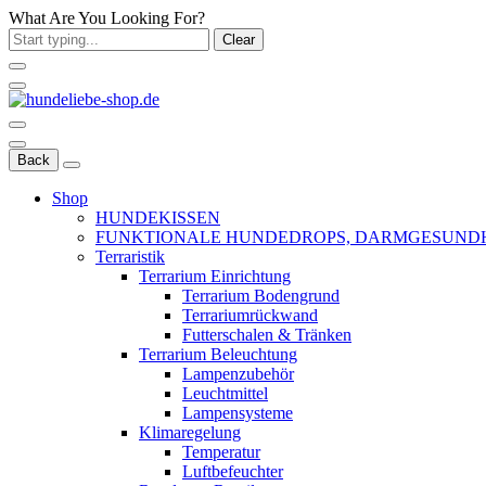
What Are You Looking For?
Clear
Back
Shop
HUNDEKISSEN
FUNKTIONALE HUNDEDROPS, DARMGESUND
Terraristik
Terrarium Einrichtung
Terrarium Bodengrund
Terrariumrückwand
Futterschalen & Tränken
Terrarium Beleuchtung
Lampenzubehör
Leuchtmittel
Lampensysteme
Klimaregelung
Temperatur
Luftbefeuchter