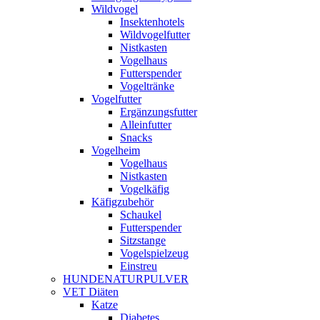
Wildvogel
Insektenhotels
Wildvogelfutter
Nistkasten
Vogelhaus
Futterspender
Vogeltränke
Vogelfutter
Ergänzungsfutter
Alleinfutter
Snacks
Vogelheim
Vogelhaus
Nistkasten
Vogelkäfig
Käfigzubehör
Schaukel
Futterspender
Sitzstange
Vogelspielzeug
Einstreu
HUNDENATURPULVER
VET Diäten
Katze
Diabetes