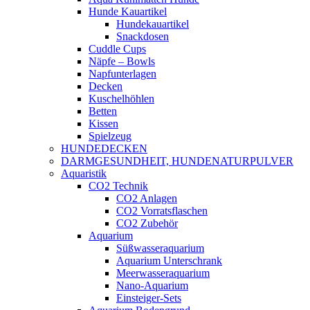
Hunde Kauartikel
Hundekauartikel
Snackdosen
Cuddle Cups
Näpfe – Bowls
Napfunterlagen
Decken
Kuschelhöhlen
Betten
Kissen
Spielzeug
HUNDEDECKEN
DARMGESUNDHEIT, HUNDENATURPULVER
Aquaristik
CO2 Technik
CO2 Anlagen
CO2 Vorratsflaschen
CO2 Zubehör
Aquarium
Süßwasseraquarium
Aquarium Unterschrank
Meerwasseraquarium
Nano-Aquarium
Einsteiger-Sets