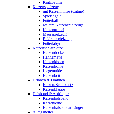
Kratzbäume
Katzenspielzeug
mit Katzenminze (Catnip)
Spielangeln
Futterball
weitere Katzenspielzeuge
Katzentunnel
Mausspielzeug
Baldrianspielzeug
Futterlabyrinth
Katzenschlafplätze
Katzendecke
Hängematte
Katzenkissen
Katzenhöhle
Liegemulde
Katzenbett
Drinnen & Draußen
Katzen-Schutznetz
Katzenklappe
Halsband & Anhänger
Katzenhalsband
Katzenleine
Katzenhalsbandanhänger
Alltagshelfer