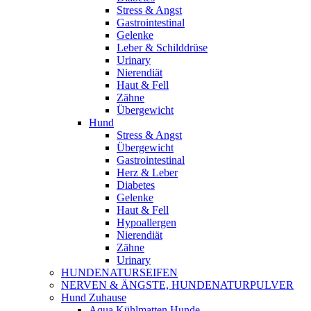
Stress & Angst
Gastrointestinal
Gelenke
Leber & Schilddrüse
Urinary
Nierendiät
Haut & Fell
Zähne
Übergewicht
Hund
Stress & Angst
Übergewicht
Gastrointestinal
Herz & Leber
Diabetes
Gelenke
Haut & Fell
Hypoallergen
Nierendiät
Zähne
Urinary
HUNDENATURSEIFEN
NERVEN & ÄNGSTE, HUNDENATURPULVER
Hund Zuhause
Aqua Kühlmatten Hunde