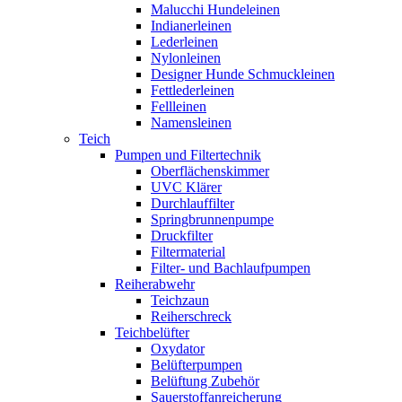
Malucchi Hundeleinen
Indianerleinen
Lederleinen
Nylonleinen
Designer Hunde Schmuckleinen
Fettlederleinen
Fellleinen
Namensleinen
Teich
Pumpen und Filtertechnik
Oberflächenskimmer
UVC Klärer
Durchlauffilter
Springbrunnenpumpe
Druckfilter
Filtermaterial
Filter- und Bachlaufpumpen
Reiherabwehr
Teichzaun
Reiherschreck
Teichbelüfter
Oxydator
Belüfterpumpen
Belüftung Zubehör
Sauerstoffanreicherung