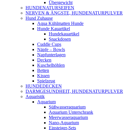
Übergewicht
HUNDENATURSEIFEN
NERVEN & ÄNGSTE, HUNDENATURPULVER
Hund Zuhause
Aqua Kühlmatten Hunde
Hunde Kauartikel
Hundekauartikel
Snackdosen
Cuddle Cups
Näpfe – Bowls
Napfunterlagen
Decken
Kuschelhöhlen
Betten
Kissen
Spielzeug
HUNDEDECKEN
DARMGESUNDHEIT, HUNDENATURPULVER
Aquaristik
Aquarium
Süßwasseraquarium
Aquarium Unterschrank
Meerwasseraquarium
Nano-Aquarium
Einsteiger-Sets