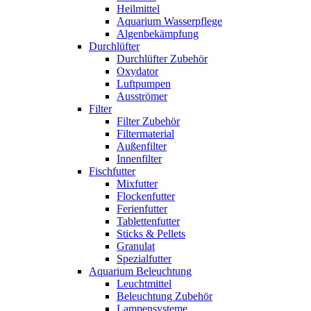
Heilmittel
Aquarium Wasserpflege
Algenbekämpfung
Durchlüfter
Durchlüfter Zubehör
Oxydator
Luftpumpen
Ausströmer
Filter
Filter Zubehör
Filtermaterial
Außenfilter
Innenfilter
Fischfutter
Mixfutter
Flockenfutter
Ferienfutter
Tablettenfutter
Sticks & Pellets
Granulat
Spezialfutter
Aquarium Beleuchtung
Leuchtmittel
Beleuchtung Zubehör
Lampensysteme