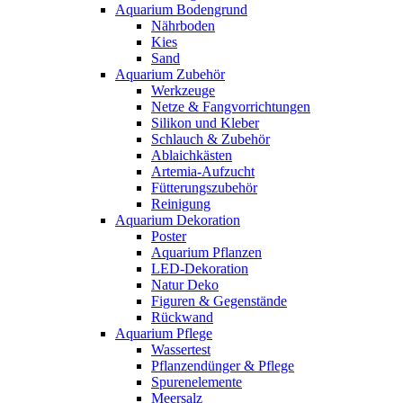
Aquarium Bodengrund
Nährboden
Kies
Sand
Aquarium Zubehör
Werkzeuge
Netze & Fangvorrichtungen
Silikon und Kleber
Schlauch & Zubehör
Ablaichkästen
Artemia-Aufzucht
Fütterungszubehör
Reinigung
Aquarium Dekoration
Poster
Aquarium Pflanzen
LED-Dekoration
Natur Deko
Figuren & Gegenstände
Rückwand
Aquarium Pflege
Wassertest
Pflanzendünger & Pflege
Spurenelemente
Meersalz