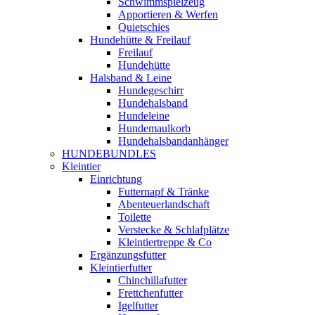
Schwimmspielzeug
Apportieren & Werfen
Quietschies
Hundehütte & Freilauf
Freilauf
Hundehütte
Halsband & Leine
Hundegeschirr
Hundehalsband
Hundeleine
Hundemaulkorb
Hundehalsbandanhänger
HUNDEBUNDLES
Kleintier
Einrichtung
Futternapf & Tränke
Abenteuerlandschaft
Toilette
Verstecke & Schlafplätze
Kleintiertreppe & Co
Ergänzungsfutter
Kleintierfutter
Chinchillafutter
Frettchenfutter
Igelfutter