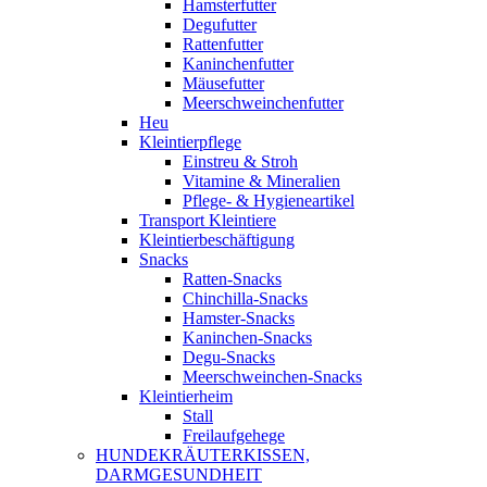
Hamsterfutter
Degufutter
Rattenfutter
Kaninchenfutter
Mäusefutter
Meerschweinchenfutter
Heu
Kleintierpflege
Einstreu & Stroh
Vitamine & Mineralien
Pflege- & Hygieneartikel
Transport Kleintiere
Kleintierbeschäftigung
Snacks
Ratten-Snacks
Chinchilla-Snacks
Hamster-Snacks
Kaninchen-Snacks
Degu-Snacks
Meerschweinchen-Snacks
Kleintierheim
Stall
Freilaufgehege
HUNDEKRÄUTERKISSEN,
DARMGESUNDHEIT