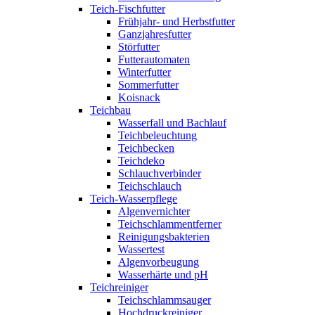
Teich-Fischfutter
Frühjahr- und Herbstfutter
Ganzjahresfutter
Störfutter
Futterautomaten
Winterfutter
Sommerfutter
Koisnack
Teichbau
Wasserfall und Bachlauf
Teichbeleuchtung
Teichbecken
Teichdeko
Schlauchverbinder
Teichschlauch
Teich-Wasserpflege
Algenvernichter
Teichschlammentferner
Reinigungsbakterien
Wassertest
Algenvorbeugung
Wasserhärte und pH
Teichreiniger
Teichschlammsauger
Hochdruckreiniger