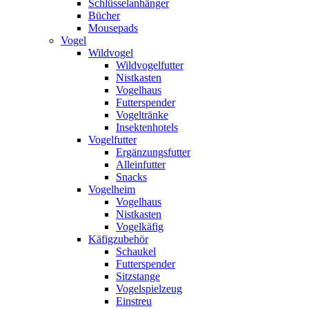
Schlüsselanhänger
Bücher
Mousepads
Vogel
Wildvogel
Wildvogelfutter
Nistkasten
Vogelhaus
Futterspender
Vogeltränke
Insektenhotels
Vogelfutter
Ergänzungsfutter
Alleinfutter
Snacks
Vogelheim
Vogelhaus
Nistkasten
Vogelkäfig
Käfigzubehör
Schaukel
Futterspender
Sitzstange
Vogelspielzeug
Einstreu