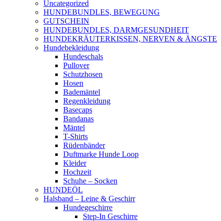
Uncategorized
HUNDEBUNDLES, BEWEGUNG
GUTSCHEIN
HUNDEBUNDLES, DARMGESUNDHEIT
HUNDEKRÄUTERKISSEN, NERVEN & ÄNGSTE
Hundebekleidung
Hundeschals
Pullover
Schutzhosen
Hosen
Bademäntel
Regenkleidung
Basecaps
Bandanas
Mäntel
T-Shirts
Rüdenbänder
Duftmarke Hunde Loop
Kleider
Hochzeit
Schuhe – Socken
HUNDEÖL
Halsband – Leine & Geschirr
Hundegeschirre
Step-In Geschirre