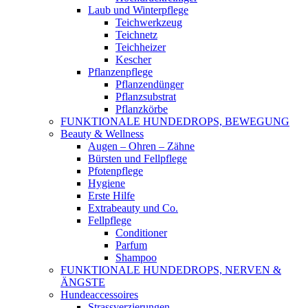
Laub und Winterpflege
Teichwerkzeug
Teichnetz
Teichheizer
Kescher
Pflanzenpflege
Pflanzendünger
Pflanzsubstrat
Pflanzkörbe
FUNKTIONALE HUNDEDROPS, BEWEGUNG
Beauty & Wellness
Augen – Ohren – Zähne
Bürsten und Fellpflege
Pfotenpflege
Hygiene
Erste Hilfe
Extrabeauty und Co.
Fellpflege
Conditioner
Parfum
Shampoo
FUNKTIONALE HUNDEDROPS, NERVEN &
ÄNGSTE
Hundeaccessoires
Strassverzierungen