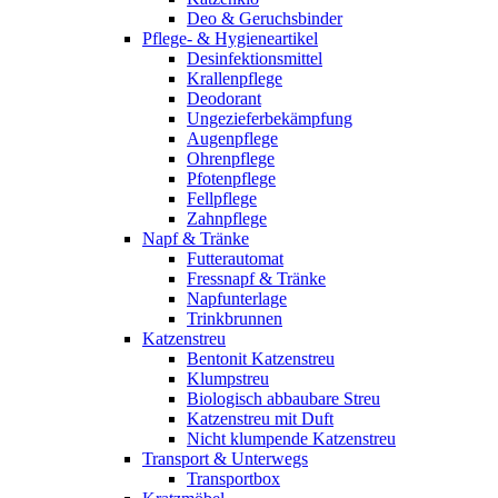
Deo & Geruchsbinder
Pflege- & Hygieneartikel
Desinfektionsmittel
Krallenpflege
Deodorant
Ungezieferbekämpfung
Augenpflege
Ohrenpflege
Pfotenpflege
Fellpflege
Zahnpflege
Napf & Tränke
Futterautomat
Fressnapf & Tränke
Napfunterlage
Trinkbrunnen
Katzenstreu
Bentonit Katzenstreu
Klumpstreu
Biologisch abbaubare Streu
Katzenstreu mit Duft
Nicht klumpende Katzenstreu
Transport & Unterwegs
Transportbox