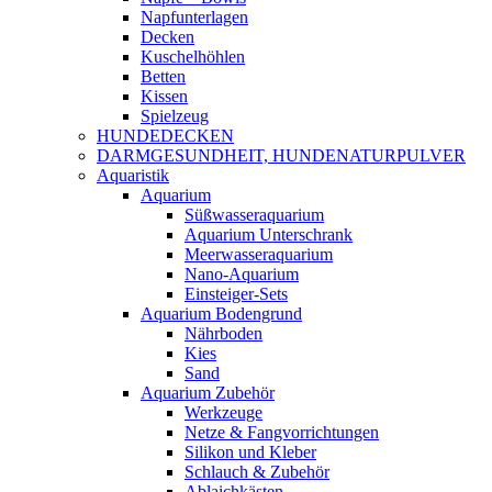
Napfunterlagen
Decken
Kuschelhöhlen
Betten
Kissen
Spielzeug
HUNDEDECKEN
DARMGESUNDHEIT, HUNDENATURPULVER
Aquaristik
Aquarium
Süßwasseraquarium
Aquarium Unterschrank
Meerwasseraquarium
Nano-Aquarium
Einsteiger-Sets
Aquarium Bodengrund
Nährboden
Kies
Sand
Aquarium Zubehör
Werkzeuge
Netze & Fangvorrichtungen
Silikon und Kleber
Schlauch & Zubehör
Ablaichkästen