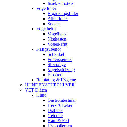
Insektenhotels
Vogelfutter
Ergänzungsfutter
Alleinfutter
Snacks
Vogelheim
Vogelhaus
Nistkasten
Vogelkäfig
Käfigzubehör
Schaukel
Futterspender
Sitzstange
Vogelspielzeug
Einstreu
Reinigung & Hygiene
HUNDENATURPULVER
VET Diäten
Hund
Gastrointestinal
Herz & Leber
Diabetes
Gelenke
Haut & Fell
Hypoallergen