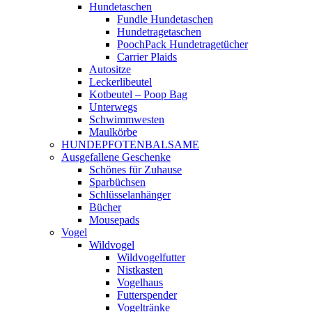
Hundetaschen
Fundle Hundetaschen
Hundetragetaschen
PoochPack Hundetragetücher
Carrier Plaids
Autositze
Leckerlibeutel
Kotbeutel – Poop Bag
Unterwegs
Schwimmwesten
Maulkörbe
HUNDEPFOTENBALSAME
Ausgefallene Geschenke
Schönes für Zuhause
Sparbüchsen
Schlüsselanhänger
Bücher
Mousepads
Vogel
Wildvogel
Wildvogelfutter
Nistkasten
Vogelhaus
Futterspender
Vogeltränke