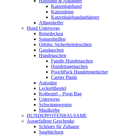
Halsband & Anhänger
Katzenhalsband
Katzenleine
Katzenhalsbandanhänger
Alltagshelfer
Hund Unterwegs
Reisedecken
Sonnenbrillen
Orbiloc Sicherheitsleuchten
Gassitaschen
Hundetaschen
Fundle Hundetaschen
Hundetragetaschen
PoochPack Hundetragetücher
Carrier Plaids
Autositze
Leckerlibeutel
Kotbeutel – Poop Bag
Unterwegs
Schwimmwesten
Maulkörbe
HUNDEPFOTENBALSAME
Ausgefallene Geschenke
Schönes für Zuhause
Sparbüchsen