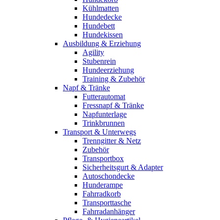
Kühlmatten
Hundedecke
Hundebett
Hundekissen
Ausbildung & Erziehung
Agility
Stubenrein
Hundeerziehung
Training & Zubehör
Napf & Tränke
Futterautomat
Fressnapf & Tränke
Napfunterlage
Trinkbrunnen
Transport & Unterwegs
Trenngitter & Netz
Zubehör
Transportbox
Sicherheitsgurt & Adapter
Autoschondecke
Hunderampe
Fahrradkorb
Transporttasche
Fahrradanhänger