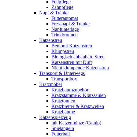
Fellpflege
Zahnpflege
Napf & Tränke
Futterautomat
Fressnapf & Tränke
Napfunterlage
Trinkbrunnen
Katzenstreu
Bentonit Katzenstreu
Klumpstreu
Biologisch abbaubare Streu
Katzenstreu mit Duft
Nicht klumpende Katzenstreu
Transport & Unterwegs
Transportbox
Kratzmöbel
Kratzbaumzubehör
Kratzstämme & Kratzsäulen
Kratztonnen
Kratzbretter & Kratzwellen
Kratzbäume
Katzenspielzeug
mit Katzenminze (Catnip)
Spielangeln
Futterball