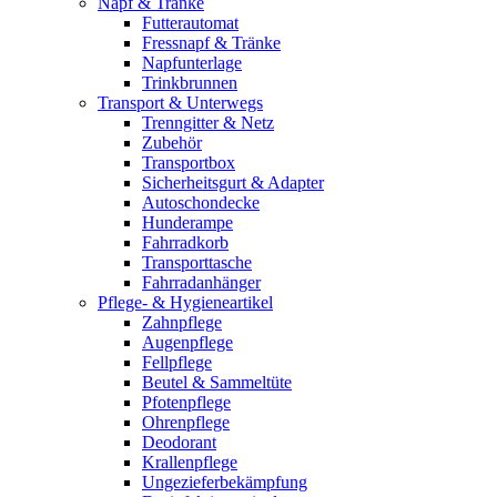
Napf & Tränke
Futterautomat
Fressnapf & Tränke
Napfunterlage
Trinkbrunnen
Transport & Unterwegs
Trenngitter & Netz
Zubehör
Transportbox
Sicherheitsgurt & Adapter
Autoschondecke
Hunderampe
Fahrradkorb
Transporttasche
Fahrradanhänger
Pflege- & Hygieneartikel
Zahnpflege
Augenpflege
Fellpflege
Beutel & Sammeltüte
Pfotenpflege
Ohrenpflege
Deodorant
Krallenpflege
Ungezieferbekämpfung