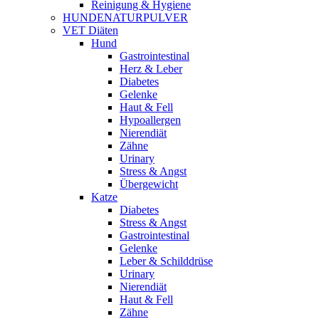
Reinigung & Hygiene
HUNDENATURPULVER
VET Diäten
Hund
Gastrointestinal
Herz & Leber
Diabetes
Gelenke
Haut & Fell
Hypoallergen
Nierendiät
Zähne
Urinary
Stress & Angst
Übergewicht
Katze
Diabetes
Stress & Angst
Gastrointestinal
Gelenke
Leber & Schilddrüse
Urinary
Nierendiät
Haut & Fell
Zähne