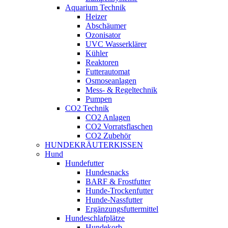
Aquarium Technik
Heizer
Abschäumer
Ozonisator
UVC Wasserklärer
Kühler
Reaktoren
Futterautomat
Osmoseanlagen
Mess- & Regeltechnik
Pumpen
CO2 Technik
CO2 Anlagen
CO2 Vorratsflaschen
CO2 Zubehör
HUNDEKRÄUTERKISSEN
Hund
Hundefutter
Hundesnacks
BARF & Frostfutter
Hunde-Trockenfutter
Hunde-Nassfutter
Ergänzungsfuttermittel
Hundeschlafplätze
Hundekorb