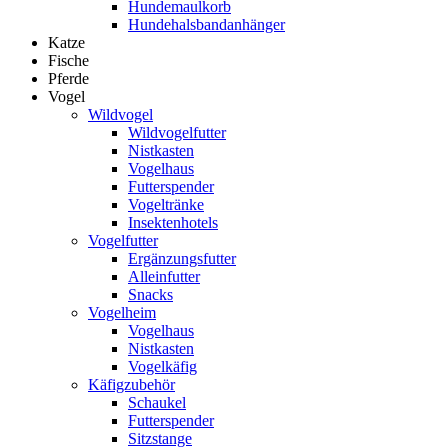
Hundemaulkorb
Hundehalsbandanhänger
Katze
Fische
Pferde
Vogel
Wildvogel
Wildvogelfutter
Nistkasten
Vogelhaus
Futterspender
Vogeltränke
Insektenhotels
Vogelfutter
Ergänzungsfutter
Alleinfutter
Snacks
Vogelheim
Vogelhaus
Nistkasten
Vogelkäfig
Käfigzubehör
Schaukel
Futterspender
Sitzstange