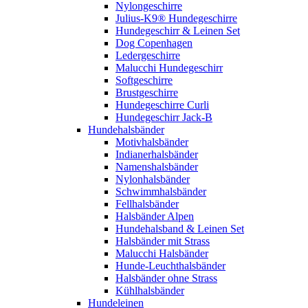
Nylongeschirre
Julius-K9® Hundegeschirre
Hundegeschirr & Leinen Set
Dog Copenhagen
Ledergeschirre
Malucchi Hundegeschirr
Softgeschirre
Brustgeschirre
Hundegeschirre Curli
Hundegeschirr Jack-B
Hundehalsbänder
Motivhalsbänder
Indianerhalsbänder
Namenshalsbänder
Nylonhalsbänder
Schwimmhalsbänder
Fellhalsbänder
Halsbänder Alpen
Hundehalsband & Leinen Set
Halsbänder mit Strass
Malucchi Halsbänder
Hunde-Leuchthalsbänder
Halsbänder ohne Strass
Kühlhalsbänder
Hundeleinen