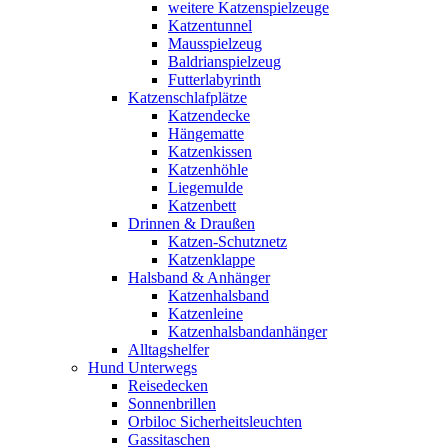
weitere Katzenspielzeuge
Katzentunnel
Mausspielzeug
Baldrianspielzeug
Futterlabyrinth
Katzenschlafplätze
Katzendecke
Hängematte
Katzenkissen
Katzenhöhle
Liegemulde
Katzenbett
Drinnen & Draußen
Katzen-Schutznetz
Katzenklappe
Halsband & Anhänger
Katzenhalsband
Katzenleine
Katzenhalsbandanhänger
Alltagshelfer
Hund Unterwegs
Reisedecken
Sonnenbrillen
Orbiloc Sicherheitsleuchten
Gassitaschen