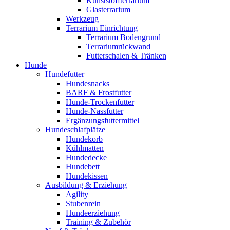
Kunststoffterrarium
Glasterrarium
Werkzeug
Terrarium Einrichtung
Terrarium Bodengrund
Terrariumrückwand
Futterschalen & Tränken
Hunde
Hundefutter
Hundesnacks
BARF & Frostfutter
Hunde-Trockenfutter
Hunde-Nassfutter
Ergänzungsfuttermittel
Hundeschlafplätze
Hundekorb
Kühlmatten
Hundedecke
Hundebett
Hundekissen
Ausbildung & Erziehung
Agility
Stubenrein
Hundeerziehung
Training & Zubehör