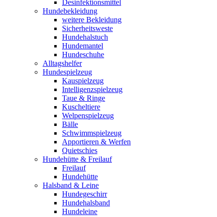
Desinfektionsmittel
Hundebekleidung
weitere Bekleidung
Sicherheitsweste
Hundehalstuch
Hundemantel
Hundeschuhe
Alltagshelfer
Hundespielzeug
Kauspielzeug
Intelligenzspielzeug
Taue & Ringe
Kuscheltiere
Welpenspielzeug
Bälle
Schwimmspielzeug
Apportieren & Werfen
Quietschies
Hundehütte & Freilauf
Freilauf
Hundehütte
Halsband & Leine
Hundegeschirr
Hundehalsband
Hundeleine