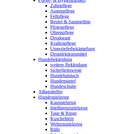
Pflege- & Hygieneartikel
Zahnpflege
Augenpflege
Fellpflege
Beutel & Sammeltüte
Pfotenpflege
Ohrenpflege
Deodorant
Krallenpflege
Ungezieferbekämpfung
Desinfektionsmittel
Hundebekleidung
weitere Bekleidung
Sicherheitsweste
Hundehalstuch
Hundemantel
Hundeschuhe
Alltagshelfer
Hundespielzeug
Kauspielzeug
Intelligenzspielzeug
Taue & Ringe
Kuscheltiere
Welpenspielzeug
Bälle