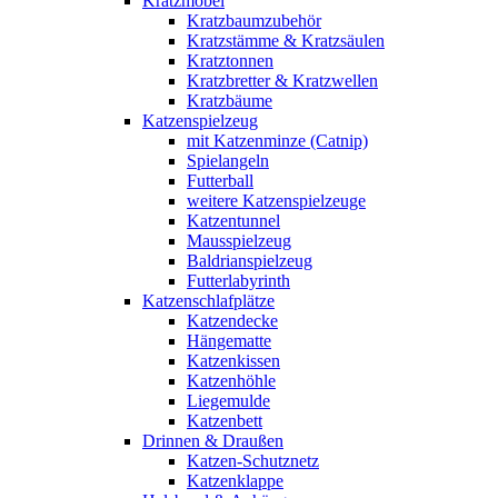
Kratzmöbel
Kratzbaumzubehör
Kratzstämme & Kratzsäulen
Kratztonnen
Kratzbretter & Kratzwellen
Kratzbäume
Katzenspielzeug
mit Katzenminze (Catnip)
Spielangeln
Futterball
weitere Katzenspielzeuge
Katzentunnel
Mausspielzeug
Baldrianspielzeug
Futterlabyrinth
Katzenschlafplätze
Katzendecke
Hängematte
Katzenkissen
Katzenhöhle
Liegemulde
Katzenbett
Drinnen & Draußen
Katzen-Schutznetz
Katzenklappe