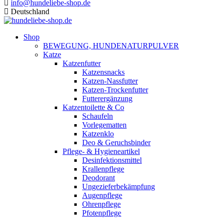
info@hundeliebe-shop.de
Deutschland
Shop
BEWEGUNG, HUNDENATURPULVER
Katze
Katzenfutter
Katzensnacks
Katzen-Nassfutter
Katzen-Trockenfutter
Futterergänzung
Katzentoilette & Co
Schaufeln
Vorlegematten
Katzenklo
Deo & Geruchsbinder
Pflege- & Hygieneartikel
Desinfektionsmittel
Krallenpflege
Deodorant
Ungezieferbekämpfung
Augenpflege
Ohrenpflege
Pfotenpflege