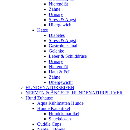
Nierendiät
Zähne
Urinary
Stress & Angst
Übergewicht
Katze
Diabetes
Stress & Angst
Gastrointestinal
Gelenke
Leber & Schilddrüse
Urinary
Nierendiät
Haut & Fell
Zähne
Übergewicht
HUNDENATURSEIFEN
NERVEN & ÄNGSTE, HUNDENATURPULVER
Hund Zuhause
Aqua Kühlmatten Hunde
Hunde Kauartikel
Hundekauartikel
Snackdosen
Cuddle Cups
Näpfe – Bowls