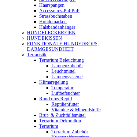
Haarspangen
Accessoires-PuPPuP
Strassbuchstaben
Hundemarken
Halsbandanhänger
HUNDELECKEREIEN
HUNDEKISSEN
FUNKTIONALE HUNDEDROPS,
DARMGESUNDHEIT
Terraristik
Terrarium Beleuchtung
Lampenzubehör
Leuchtmittel
Lampensysteme
Klimaregelung
Temperatur
Luftbefeuchter
Rund ums Reptil
Reptilienfutter
Vitamine & Mineralstoffe
Brut- & Zuchthilfsmittel
Terrarium Dekoration
Terrarium
Terrarium Zubehör