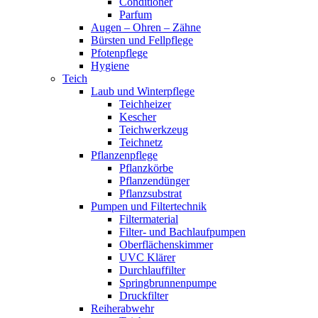
Conditioner
Parfum
Augen – Ohren – Zähne
Bürsten und Fellpflege
Pfotenpflege
Hygiene
Teich
Laub und Winterpflege
Teichheizer
Kescher
Teichwerkzeug
Teichnetz
Pflanzenpflege
Pflanzkörbe
Pflanzendünger
Pflanzsubstrat
Pumpen und Filtertechnik
Filtermaterial
Filter- und Bachlaufpumpen
Oberflächenskimmer
UVC Klärer
Durchlauffilter
Springbrunnenpumpe
Druckfilter
Reiherabwehr