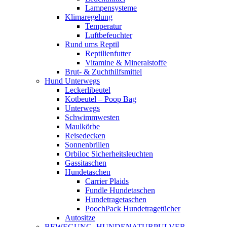
Lampensysteme
Klimaregelung
Temperatur
Luftbefeuchter
Rund ums Reptil
Reptilienfutter
Vitamine & Mineralstoffe
Brut- & Zuchthilfsmittel
Hund Unterwegs
Leckerlibeutel
Kotbeutel – Poop Bag
Unterwegs
Schwimmwesten
Maulkörbe
Reisedecken
Sonnenbrillen
Orbiloc Sicherheitsleuchten
Gassitaschen
Hundetaschen
Carrier Plaids
Fundle Hundetaschen
Hundetragetaschen
PoochPack Hundetragetücher
Autositze
BEWEGUNG, HUNDENATURPULVER