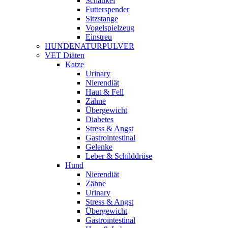
Schaukel
Futterspender
Sitzstange
Vogelspielzeug
Einstreu
HUNDENATURPULVER
VET Diäten
Katze
Urinary
Nierendiät
Haut & Fell
Zähne
Übergewicht
Diabetes
Stress & Angst
Gastrointestinal
Gelenke
Leber & Schilddrüse
Hund
Nierendiät
Zähne
Urinary
Stress & Angst
Übergewicht
Gastrointestinal