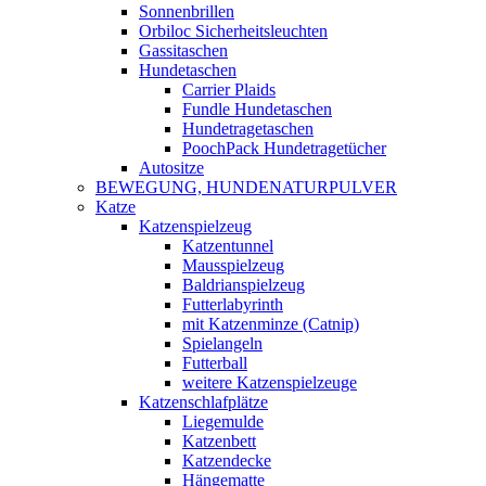
Sonnenbrillen
Orbiloc Sicherheitsleuchten
Gassitaschen
Hundetaschen
Carrier Plaids
Fundle Hundetaschen
Hundetragetaschen
PoochPack Hundetragetücher
Autositze
BEWEGUNG, HUNDENATURPULVER
Katze
Katzenspielzeug
Katzentunnel
Mausspielzeug
Baldrianspielzeug
Futterlabyrinth
mit Katzenminze (Catnip)
Spielangeln
Futterball
weitere Katzenspielzeuge
Katzenschlafplätze
Liegemulde
Katzenbett
Katzendecke
Hängematte