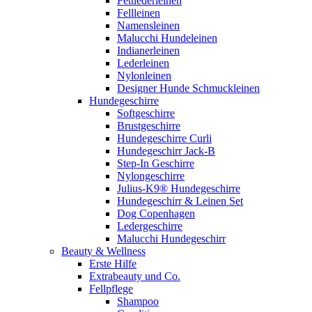
Fettlederleinen
Fellleinen
Namensleinen
Malucchi Hundeleinen
Indianerleinen
Lederleinen
Nylonleinen
Designer Hunde Schmuckleinen
Hundegeschirre
Softgeschirre
Brustgeschirre
Hundegeschirre Curli
Hundegeschirr Jack-B
Step-In Geschirre
Nylongeschirre
Julius-K9® Hundegeschirre
Hundegeschirr & Leinen Set
Dog Copenhagen
Ledergeschirre
Malucchi Hundegeschirr
Beauty & Wellness
Erste Hilfe
Extrabeauty und Co.
Fellpflege
Shampoo