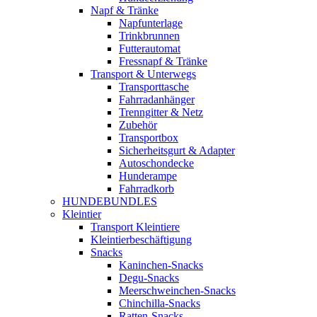
Napf & Tränke
Napfunterlage
Trinkbrunnen
Futterautomat
Fressnapf & Tränke
Transport & Unterwegs
Transporttasche
Fahrradanhänger
Trenngitter & Netz
Zubehör
Transportbox
Sicherheitsgurt & Adapter
Autoschondecke
Hunderampe
Fahrradkorb
HUNDEBUNDLES
Kleintier
Transport Kleintiere
Kleintierbeschäftigung
Snacks
Kaninchen-Snacks
Degu-Snacks
Meerschweinchen-Snacks
Chinchilla-Snacks
Ratten-Snacks