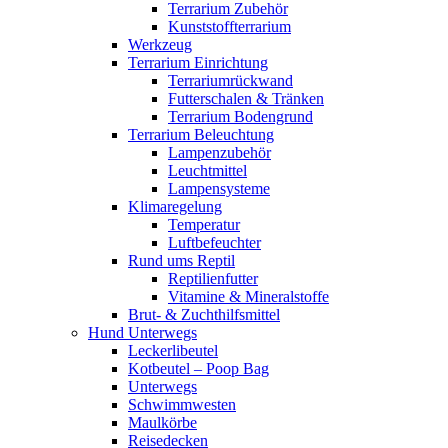
Terrarium Zubehör
Kunststoffterrarium
Werkzeug
Terrarium Einrichtung
Terrariumrückwand
Futterschalen & Tränken
Terrarium Bodengrund
Terrarium Beleuchtung
Lampenzubehör
Leuchtmittel
Lampensysteme
Klimaregelung
Temperatur
Luftbefeuchter
Rund ums Reptil
Reptilienfutter
Vitamine & Mineralstoffe
Brut- & Zuchthilfsmittel
Hund Unterwegs
Leckerlibeutel
Kotbeutel – Poop Bag
Unterwegs
Schwimmwesten
Maulkörbe
Reisedecken