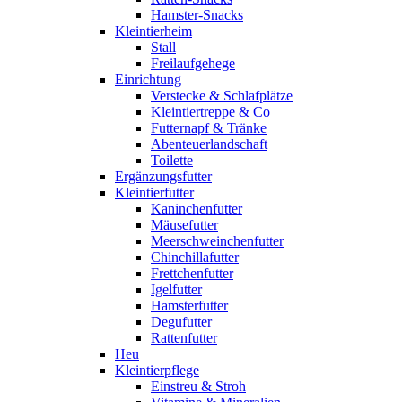
Hamster-Snacks
Kleintierheim
Stall
Freilaufgehege
Einrichtung
Verstecke & Schlafplätze
Kleintiertreppe & Co
Futternapf & Tränke
Abenteuerlandschaft
Toilette
Ergänzungsfutter
Kleintierfutter
Kaninchenfutter
Mäusefutter
Meerschweinchenfutter
Chinchillafutter
Frettchenfutter
Igelfutter
Hamsterfutter
Degufutter
Rattenfutter
Heu
Kleintierpflege
Einstreu & Stroh