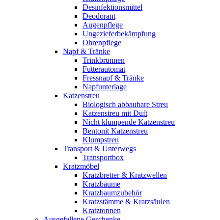
Desinfektionsmittel
Deodorant
Augenpflege
Ungezieferbekämpfung
Ohrenpflege
Napf & Tränke
Trinkbrunnen
Futterautomat
Fressnapf & Tränke
Napfunterlage
Katzenstreu
Biologisch abbaubare Streu
Katzenstreu mit Duft
Nicht klumpende Katzenstreu
Bentonit Katzenstreu
Klumpstreu
Transport & Unterwegs
Transportbox
Kratzmöbel
Kratzbretter & Kratzwellen
Kratzbäume
Kratzbaumzubehör
Kratzstämme & Kratzsäulen
Kratztonnen
Ausgefallene Geschenke