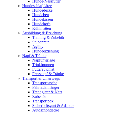
Hunde-Nassfutter
Hundeschlafplätze
Hundedecke
Hundebett
Hundekissen
Hundekorb
Kühlmatten
Ausbildung & Erziehung
Training & Zubehör
Stubenrein
Agility
Hundeerziehung
Napf & Tränke
Napfunterlage
Trinkbrunnen
Futterautomat
Fressnapf & Tränke
Transport & Unterwegs
Transporttasche
Fahrradanhänger
Trenngitter & Netz
Zubehör
Transportbox
Sicherheitsgurt & Adapter
Autoschondecke