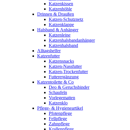
Katzenkissen
Katzenhöhle
Drinnen & Draußen
Katzen-Schutznetz
Katzenklappe
Halsband & Anhänger
Katzenleine
Katzenhalsbandanhänger
Katzenhalsband
Alltagshelfer
Katzenfutter
Katzensnacks
Katzen-Nassfutter
Katzen-Trockenfutter
Futterergänzung
Katzentoilette & Co
Deo & Geruchsbinder
Schaufeln
Vorlegematten
Katzenklo
Pflege- & Hygieneartikel
Pfotenpflege
Fellpflege
Zahnpflege
Krallenpflege