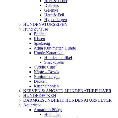
Herz & Leber
Diabetes
Gelenke
Haut & Fell
Hypoallergen
HUNDENATURSEIFEN
Hund Zuhause
Betten
Kissen
Spielzeug
Aqua Kühlmatten Hunde
Hunde Kauartikel
Hundekauartikel
Snackdosen
Cuddle Cups
Näpfe – Bowls
Napfunterlagen
Decken
Kuschelhöhlen
NERVEN & ÄNGSTE, HUNDENATURPULVER
HUNDEDECKEN
DARMGESUNDHEIT, HUNDENATURPULVER
Aquaristik
Aquarium Pflege
Heilmittel