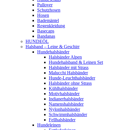
Pullover
Schutzhosen
Hosen
Bademäntel
Regenkleidung
Basecaps
Bandanas
HUNDEÖL
Halsband – Leine & Geschirr
Hundehalsbänder
Halsbänder Alpen
Hundehalsband & Leinen Set
Halsbänder mit Strass
Malucchi Halsbänder
Hunde-Leuchthalsbänder
Halsbänder ohne Strass
Kühlhalsbänder
Motivhalsbänder
Indianerhalsbänder
Namenshalsbänder
Nylonhalsbänder
Schwimmhalsbänder
Fellhalsbänder
Hundeleinen