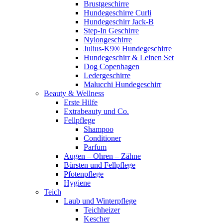
Brustgeschirre
Hundegeschirre Curli
Hundegeschirr Jack-B
Step-In Geschirre
Nylongeschirre
Julius-K9® Hundegeschirre
Hundegeschirr & Leinen Set
Dog Copenhagen
Ledergeschirre
Malucchi Hundegeschirr
Beauty & Wellness
Erste Hilfe
Extrabeauty und Co.
Fellpflege
Shampoo
Conditioner
Parfum
Augen – Ohren – Zähne
Bürsten und Fellpflege
Pfotenpflege
Hygiene
Teich
Laub und Winterpflege
Teichheizer
Kescher