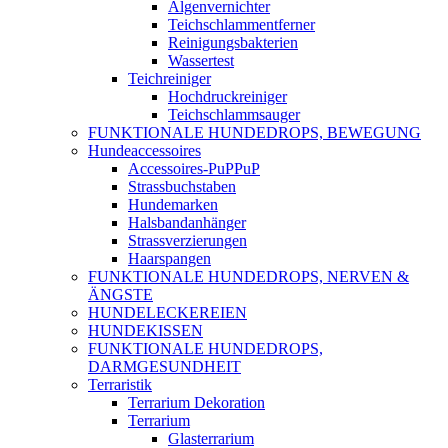
Algenvernichter
Teichschlammentferner
Reinigungsbakterien
Wassertest
Teichreiniger
Hochdruckreiniger
Teichschlammsauger
FUNKTIONALE HUNDEDROPS, BEWEGUNG
Hundeaccessoires
Accessoires-PuPPuP
Strassbuchstaben
Hundemarken
Halsbandanhänger
Strassverzierungen
Haarspangen
FUNKTIONALE HUNDEDROPS, NERVEN &
ÄNGSTE
HUNDELECKEREIEN
HUNDEKISSEN
FUNKTIONALE HUNDEDROPS,
DARMGESUNDHEIT
Terraristik
Terrarium Dekoration
Terrarium
Glasterrarium