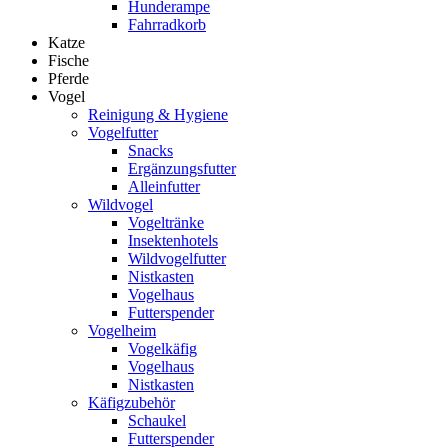
Hunderampe
Fahrradkorb
Katze
Fische
Pferde
Vogel
Reinigung & Hygiene
Vogelfutter
Snacks
Ergänzungsfutter
Alleinfutter
Wildvogel
Vogeltränke
Insektenhotels
Wildvogelfutter
Nistkasten
Vogelhaus
Futterspender
Vogelheim
Vogelkäfig
Vogelhaus
Nistkasten
Käfigzubehör
Schaukel
Futterspender