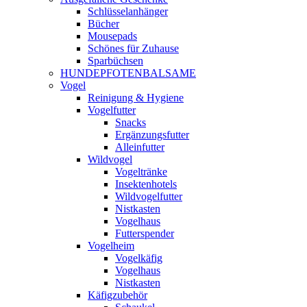
Schlüsselanhänger
Bücher
Mousepads
Schönes für Zuhause
Sparbüchsen
HUNDEPFOTENBALSAME
Vogel
Reinigung & Hygiene
Vogelfutter
Snacks
Ergänzungsfutter
Alleinfutter
Wildvogel
Vogeltränke
Insektenhotels
Wildvogelfutter
Nistkasten
Vogelhaus
Futterspender
Vogelheim
Vogelkäfig
Vogelhaus
Nistkasten
Käfigzubehör