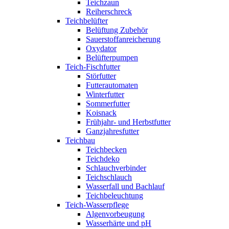
Teichzaun
Reiherschreck
Teichbelüfter
Belüftung Zubehör
Sauerstoffanreicherung
Oxydator
Belüfterpumpen
Teich-Fischfutter
Störfutter
Futterautomaten
Winterfutter
Sommerfutter
Koisnack
Frühjahr- und Herbstfutter
Ganzjahresfutter
Teichbau
Teichbecken
Teichdeko
Schlauchverbinder
Teichschlauch
Wasserfall und Bachlauf
Teichbeleuchtung
Teich-Wasserpflege
Algenvorbeugung
Wasserhärte und pH