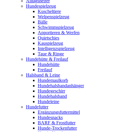
Alltagshelfer
Hundespielzeug
Kuscheltiere
Welpenspielzeug
Bälle
Schwimmspielzeug
Apportieren & Werfen
Quietschies
Kauspielzeug
Intelligenzspielzeug
Taue & Ringe
Hundehütte & Freilauf
Hundehütte
Freilauf
Halsband & Leine
Hundemaulkorb
Hundehalsbandanhänger
Hundegeschirr
Hundehalsband
Hundeleine
Hundefutter
Ergänzungsfuttermittel
Hundesnacks
BARF & Frostfutter
Hunde-Trockenfutter