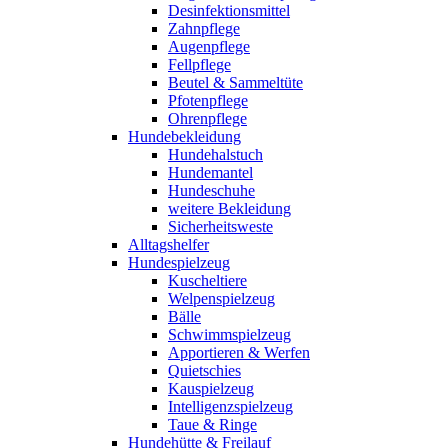
Desinfektionsmittel
Zahnpflege
Augenpflege
Fellpflege
Beutel & Sammeltüte
Pfotenpflege
Ohrenpflege
Hundebekleidung
Hundehalstuch
Hundemantel
Hundeschuhe
weitere Bekleidung
Sicherheitsweste
Alltagshelfer
Hundespielzeug
Kuscheltiere
Welpenspielzeug
Bälle
Schwimmspielzeug
Apportieren & Werfen
Quietschies
Kauspielzeug
Intelligenzspielzeug
Taue & Ringe
Hundehütte & Freilauf