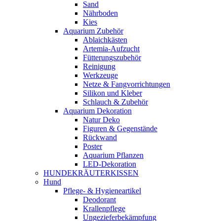
Sand
Nährboden
Kies
Aquarium Zubehör
Ablaichkästen
Artemia-Aufzucht
Fütterungszubehör
Reinigung
Werkzeuge
Netze & Fangvorrichtungen
Silikon und Kleber
Schlauch & Zubehör
Aquarium Dekoration
Natur Deko
Figuren & Gegenstände
Rückwand
Poster
Aquarium Pflanzen
LED-Dekoration
HUNDEKRÄUTERKISSEN
Hund
Pflege- & Hygieneartikel
Deodorant
Krallenpflege
Ungezieferbekämpfung