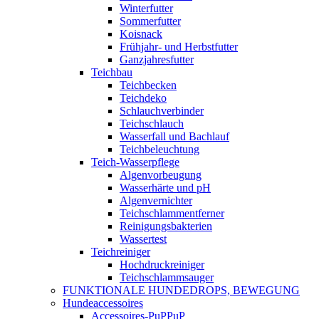
Winterfutter
Sommerfutter
Koisnack
Frühjahr- und Herbstfutter
Ganzjahresfutter
Teichbau
Teichbecken
Teichdeko
Schlauchverbinder
Teichschlauch
Wasserfall und Bachlauf
Teichbeleuchtung
Teich-Wasserpflege
Algenvorbeugung
Wasserhärte und pH
Algenvernichter
Teichschlammentferner
Reinigungsbakterien
Wassertest
Teichreiniger
Hochdruckreiniger
Teichschlammsauger
FUNKTIONALE HUNDEDROPS, BEWEGUNG
Hundeaccessoires
Accessoires-PuPPuP