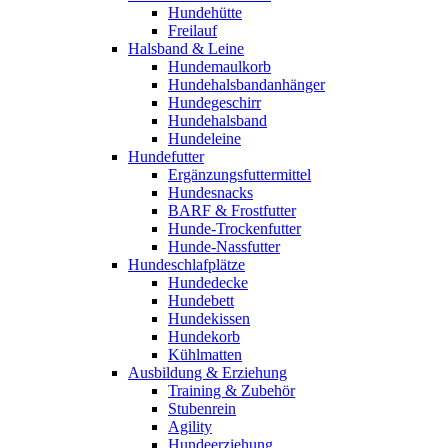
Hundehütte
Freilauf
Halsband & Leine
Hundemaulkorb
Hundehalsbandanhänger
Hundegeschirr
Hundehalsband
Hundeleine
Hundefutter
Ergänzungsfuttermittel
Hundesnacks
BARF & Frostfutter
Hunde-Trockenfutter
Hunde-Nassfutter
Hundeschlafplätze
Hundedecke
Hundebett
Hundekissen
Hundekorb
Kühlmatten
Ausbildung & Erziehung
Training & Zubehör
Stubenrein
Agility
Hundeerziehung