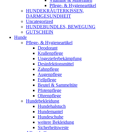
Vitamine & Mineralien
Pflege- & Hygieneartikel
HUNDEKRÄUTERKISSEN,
DARMGESUNDHEIT
Uncategorized
HUNDEBUNDLES, BEWEGUNG
GUTSCHEIN
Hunde
Pflege- & Hygieneartikel
Deodorant
Krallenpflege
Ungezieferbekämpfung
Desinfektionsmittel
Zahnpflege
Augenpflege
Fellpflege
Beutel & Sammeltüte
Pfotenpflege
Ohrenpflege
Hundebekleidung
Hundehalstuch
Hundemantel
Hundeschuhe
weitere Bekleidung
Sicherheitsweste