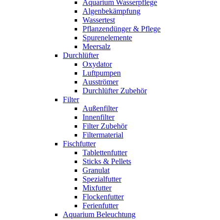
Aquarium Wasserpflege
Algenbekämpfung
Wassertest
Pflanzendünger & Pflege
Spurenelemente
Meersalz
Durchlüfter
Oxydator
Luftpumpen
Ausströmer
Durchlüfter Zubehör
Filter
Außenfilter
Innenfilter
Filter Zubehör
Filtermaterial
Fischfutter
Tablettenfutter
Sticks & Pellets
Granulat
Spezialfutter
Mixfutter
Flockenfutter
Ferienfutter
Aquarium Beleuchtung