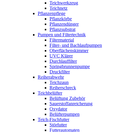
Teichwerkzeug
Teichnetz
Pflanzenpflege
Pflanzkörbe
Pflanzendünger
Pflanzsubstrat
Pumpen und Filtertechnik
Filtermaterial
Filter- und Bachlaufpumpen
Oberflächenskimmer
UVC Klärer
Durchlauffilter
Springbrunnenpumpe
Druckfilter
Reiherabwehr
Teichzaun
Reiherschreck
Teichbelüfter
Belüftung Zubehör
Sauerstoffanreicherung
Oxydator
Belüfterpumpen
Teich-Fischfutter
Störfutter
Futterautomaten