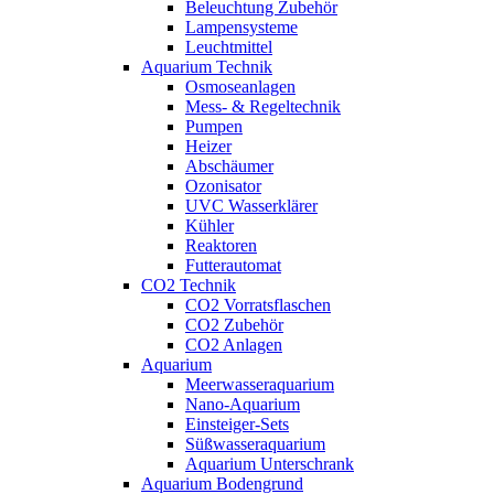
Beleuchtung Zubehör
Lampensysteme
Leuchtmittel
Aquarium Technik
Osmoseanlagen
Mess- & Regeltechnik
Pumpen
Heizer
Abschäumer
Ozonisator
UVC Wasserklärer
Kühler
Reaktoren
Futterautomat
CO2 Technik
CO2 Vorratsflaschen
CO2 Zubehör
CO2 Anlagen
Aquarium
Meerwasseraquarium
Nano-Aquarium
Einsteiger-Sets
Süßwasseraquarium
Aquarium Unterschrank
Aquarium Bodengrund