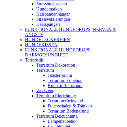
Strassbuchstaben
Hundemarken
Halsbandanhänger
Strassverzierungen
Haarspangen
FUNKTIONALE HUNDEDROPS, NERVEN &
ÄNGSTE
HUNDELECKEREIEN
HUNDEKISSEN
FUNKTIONALE HUNDEDROPS,
DARMGESUNDHEIT
Terraristik
Terrarium Dekoration
Terrarium
Glasterrarium
Terrarium Zubehör
Kunststoffterrarium
Werkzeug
Terrarium Einrichtung
Terrariumrückwand
Futterschalen & Tränken
Terrarium Bodengrund
Terrarium Beleuchtung
Lampenzubehör
Leuchtmittel