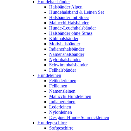
Hundehalsbänder
Halsbänder Alpen
Hundehalsband & Leinen Set
Halsbänder mit Strass
Malucchi Halsbänder
Hunde-Leuchthalsbänder
Halsbänder ohne Strass
Kühlhalsbänder
Motivhalsbänder
Indianerhalsbänder
Namenshalsbänder
Nylonhalsbänder
Schwimmhalsbänder
Fellhalsbänder
Hundeleinen
Fettlederleinen
Fellleinen
Namensleinen
Malucchi Hundeleinen
Indianerleinen
Lederleinen
Nylonleinen
Designer Hunde Schmuckleinen
Hundegeschirre
Softgeschirre