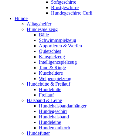
Softgeschirre
Brustgeschirre
Hundegeschirre Curli
Hunde
Alltagshelfer
Hundespielzeug
Bälle
Schwimmspielzeug
Apportieren & Werfen
Quietschies
Kauspielzeug
Intelligenzspielzeug
Taue & Ringe
Kuscheltiere
Welpenspielzeug
Hundehütte & Freilauf
Hundehütte
Freilauf
Halsband & Leine
Hundehalsbandanhänger
Hundegeschirr
Hundehalsband
Hundeleine
Hundemaulkorb
Hundefutter