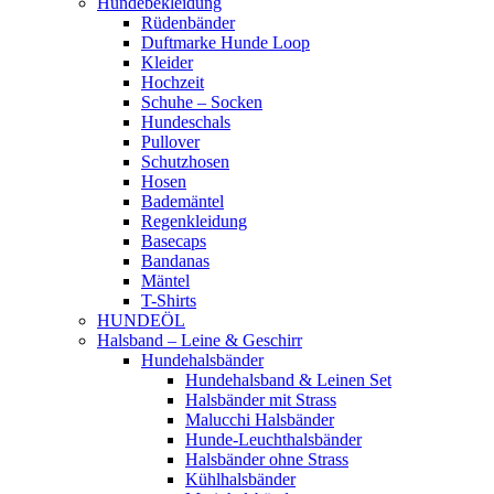
Hundebekleidung
Rüdenbänder
Duftmarke Hunde Loop
Kleider
Hochzeit
Schuhe – Socken
Hundeschals
Pullover
Schutzhosen
Hosen
Bademäntel
Regenkleidung
Basecaps
Bandanas
Mäntel
T-Shirts
HUNDEÖL
Halsband – Leine & Geschirr
Hundehalsbänder
Hundehalsband & Leinen Set
Halsbänder mit Strass
Malucchi Halsbänder
Hunde-Leuchthalsbänder
Halsbänder ohne Strass
Kühlhalsbänder