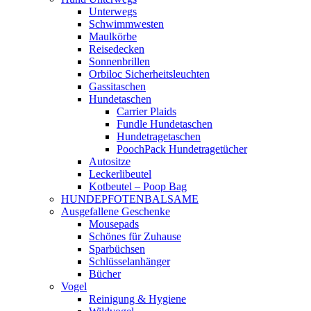
Unterwegs
Schwimmwesten
Maulkörbe
Reisedecken
Sonnenbrillen
Orbiloc Sicherheitsleuchten
Gassitaschen
Hundetaschen
Carrier Plaids
Fundle Hundetaschen
Hundetragetaschen
PoochPack Hundetragetücher
Autositze
Leckerlibeutel
Kotbeutel – Poop Bag
HUNDEPFOTENBALSAME
Ausgefallene Geschenke
Mousepads
Schönes für Zuhause
Sparbüchsen
Schlüsselanhänger
Bücher
Vogel
Reinigung & Hygiene