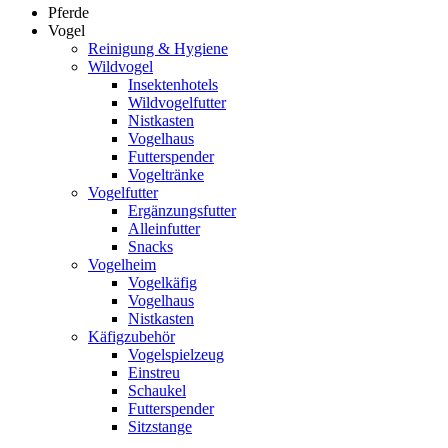
Pferde
Vogel
Reinigung & Hygiene
Wildvogel
Insektenhotels
Wildvogelfutter
Nistkasten
Vogelhaus
Futterspender
Vogeltränke
Vogelfutter
Ergänzungsfutter
Alleinfutter
Snacks
Vogelheim
Vogelkäfig
Vogelhaus
Nistkasten
Käfigzubehör
Vogelspielzeug
Einstreu
Schaukel
Futterspender
Sitzstange