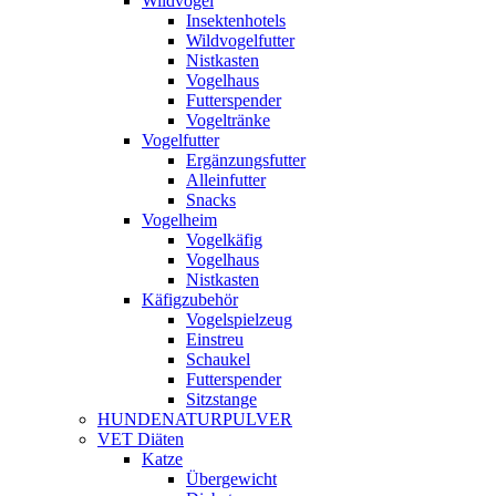
Wildvogel
Insektenhotels
Wildvogelfutter
Nistkasten
Vogelhaus
Futterspender
Vogeltränke
Vogelfutter
Ergänzungsfutter
Alleinfutter
Snacks
Vogelheim
Vogelkäfig
Vogelhaus
Nistkasten
Käfigzubehör
Vogelspielzeug
Einstreu
Schaukel
Futterspender
Sitzstange
HUNDENATURPULVER
VET Diäten
Katze
Übergewicht