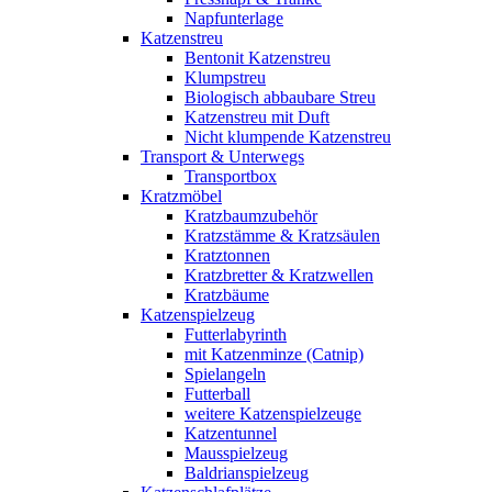
Napfunterlage
Katzenstreu
Bentonit Katzenstreu
Klumpstreu
Biologisch abbaubare Streu
Katzenstreu mit Duft
Nicht klumpende Katzenstreu
Transport & Unterwegs
Transportbox
Kratzmöbel
Kratzbaumzubehör
Kratzstämme & Kratzsäulen
Kratztonnen
Kratzbretter & Kratzwellen
Kratzbäume
Katzenspielzeug
Futterlabyrinth
mit Katzenminze (Catnip)
Spielangeln
Futterball
weitere Katzenspielzeuge
Katzentunnel
Mausspielzeug
Baldrianspielzeug