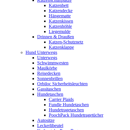
Katzenschlafplätze
Katzenbett
Katzendecke
Hängematte
Katzenkissen
Katzenhöhle
Liegemulde
Drinnen & Draußen
Katzen-Schutznetz
Katzenklappe
Hund Unterwegs
Unterwegs
Schwimmwesten
Maulkörbe
Reisedecken
Sonnenbrillen
Orbiloc Sicherheitsleuchten
Gassitaschen
Hundetaschen
Carrier Plaids
Fundle Hundetaschen
Hundetragetaschen
PoochPack Hundetragetücher
Autositze
Leckerlibeutel