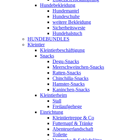
Hundebekleidung
Hundemantel
Hundeschuhe
weitere Bekleidung
Sicherheitsweste
Hundehalstuch
HUNDEBUNDLES
Kleintier
Kleintierbeschäftigung
Snacks
Degu-Snacks
Meerschweinchen-Snacks
Ratten-Snacks
Chinchilla-Snacks
Hamster-Snacks
Kaninchen-Snacks
Kleintierheim
Stall
Freilaufgehege
Einrichtung
Kleintiertreppe & Co
Futternapf & Tränke
Abenteuerlandschaft
Toilette