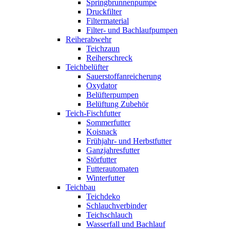
Springbrunnenpumpe
Druckfilter
Filtermaterial
Filter- und Bachlaufpumpen
Reiherabwehr
Teichzaun
Reiherschreck
Teichbelüfter
Sauerstoffanreicherung
Oxydator
Belüfterpumpen
Belüftung Zubehör
Teich-Fischfutter
Sommerfutter
Koisnack
Frühjahr- und Herbstfutter
Ganzjahresfutter
Störfutter
Futterautomaten
Winterfutter
Teichbau
Teichdeko
Schlauchverbinder
Teichschlauch
Wasserfall und Bachlauf