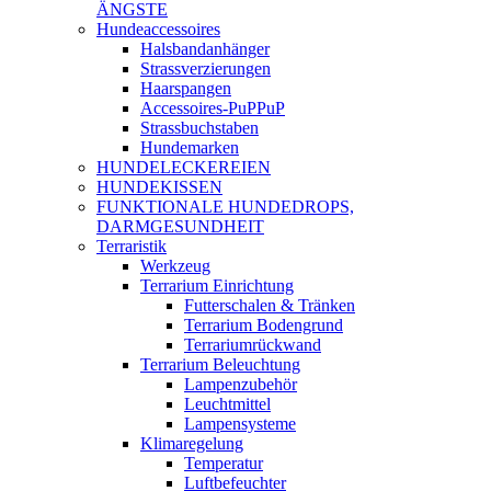
ÄNGSTE
Hundeaccessoires
Halsbandanhänger
Strassverzierungen
Haarspangen
Accessoires-PuPPuP
Strassbuchstaben
Hundemarken
HUNDELECKEREIEN
HUNDEKISSEN
FUNKTIONALE HUNDEDROPS,
DARMGESUNDHEIT
Terraristik
Werkzeug
Terrarium Einrichtung
Futterschalen & Tränken
Terrarium Bodengrund
Terrariumrückwand
Terrarium Beleuchtung
Lampenzubehör
Leuchtmittel
Lampensysteme
Klimaregelung
Temperatur
Luftbefeuchter