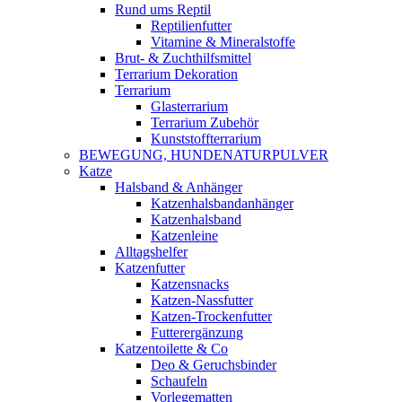
Rund ums Reptil
Reptilienfutter
Vitamine & Mineralstoffe
Brut- & Zuchthilfsmittel
Terrarium Dekoration
Terrarium
Glasterrarium
Terrarium Zubehör
Kunststoffterrarium
BEWEGUNG, HUNDENATURPULVER
Katze
Halsband & Anhänger
Katzenhalsbandanhänger
Katzenhalsband
Katzenleine
Alltagshelfer
Katzenfutter
Katzensnacks
Katzen-Nassfutter
Katzen-Trockenfutter
Futterergänzung
Katzentoilette & Co
Deo & Geruchsbinder
Schaufeln
Vorlegematten