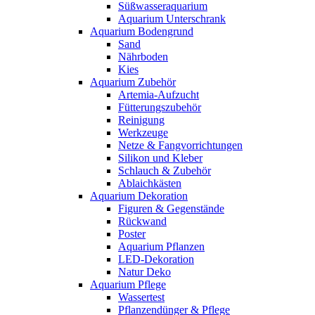
Süßwasseraquarium
Aquarium Unterschrank
Aquarium Bodengrund
Sand
Nährboden
Kies
Aquarium Zubehör
Artemia-Aufzucht
Fütterungszubehör
Reinigung
Werkzeuge
Netze & Fangvorrichtungen
Silikon und Kleber
Schlauch & Zubehör
Ablaichkästen
Aquarium Dekoration
Figuren & Gegenstände
Rückwand
Poster
Aquarium Pflanzen
LED-Dekoration
Natur Deko
Aquarium Pflege
Wassertest
Pflanzendünger & Pflege