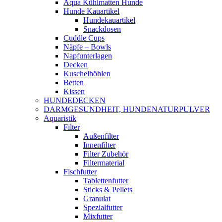
Aqua Kühlmatten Hunde
Hunde Kauartikel
Hundekauartikel
Snackdosen
Cuddle Cups
Näpfe – Bowls
Napfunterlagen
Decken
Kuschelhöhlen
Betten
Kissen
HUNDEDECKEN
DARMGESUNDHEIT, HUNDENATURPULVER
Aquaristik
Filter
Außenfilter
Innenfilter
Filter Zubehör
Filtermaterial
Fischfutter
Tablettenfutter
Sticks & Pellets
Granulat
Spezialfutter
Mixfutter