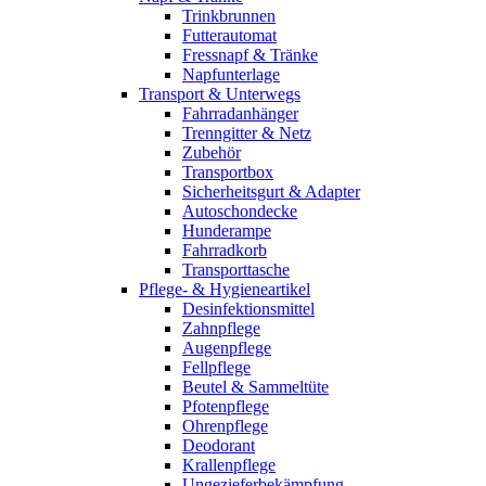
Trinkbrunnen
Futterautomat
Fressnapf & Tränke
Napfunterlage
Transport & Unterwegs
Fahrradanhänger
Trenngitter & Netz
Zubehör
Transportbox
Sicherheitsgurt & Adapter
Autoschondecke
Hunderampe
Fahrradkorb
Transporttasche
Pflege- & Hygieneartikel
Desinfektionsmittel
Zahnpflege
Augenpflege
Fellpflege
Beutel & Sammeltüte
Pfotenpflege
Ohrenpflege
Deodorant
Krallenpflege
Ungezieferbekämpfung