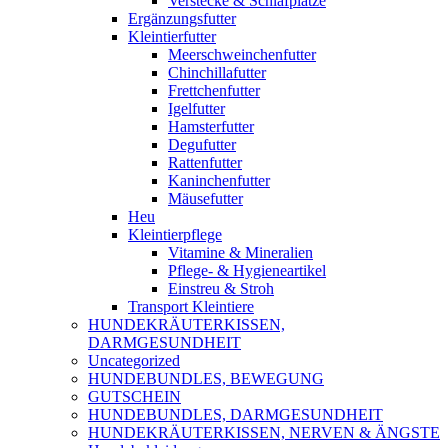
Verstecke & Schlafplätze
Ergänzungsfutter
Kleintierfutter
Meerschweinchenfutter
Chinchillafutter
Frettchenfutter
Igelfutter
Hamsterfutter
Degufutter
Rattenfutter
Kaninchenfutter
Mäusefutter
Heu
Kleintierpflege
Vitamine & Mineralien
Pflege- & Hygieneartikel
Einstreu & Stroh
Transport Kleintiere
HUNDEKRÄUTERKISSEN,
DARMGESUNDHEIT
Uncategorized
HUNDEBUNDLES, BEWEGUNG
GUTSCHEIN
HUNDEBUNDLES, DARMGESUNDHEIT
HUNDEKRÄUTERKISSEN, NERVEN & ÄNGSTE