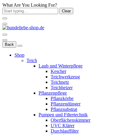
What Are You Looking For?
Clear
Back
Shop
Teich
Laub und Winterpflege
Kescher
Teichwerkzeug
Teichnetz
Teichheizer
Pflanzenpflege
Pflanzkörbe
Pflanzendünger
Pflanzsubstrat
Pumpen und Filtertechnik
Oberflächenskimmer
UVC Klärer
Durchlauffilter