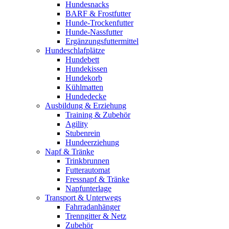
Hundesnacks
BARF & Frostfutter
Hunde-Trockenfutter
Hunde-Nassfutter
Ergänzungsfuttermittel
Hundeschlafplätze
Hundebett
Hundekissen
Hundekorb
Kühlmatten
Hundedecke
Ausbildung & Erziehung
Training & Zubehör
Agility
Stubenrein
Hundeerziehung
Napf & Tränke
Trinkbrunnen
Futterautomat
Fressnapf & Tränke
Napfunterlage
Transport & Unterwegs
Fahrradanhänger
Trenngitter & Netz
Zubehör