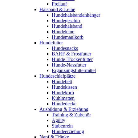
Freilauf
Halsband & Leine
Hundehalsbandanhänger
Hundegeschirr
Hundehalsband
Hundeleine
Hundemaulkorb
Hundefutter
Hundesnacks
BARF & Frostfutter
Hunde-Trockenfutter
Hunde-Nassfutter
Ergänzungsfuttermittel
Hundeschlafplätze
Hundebett
Hundekissen
Hundekorb
Kühlmatten
Hundedecke
Ausbildung & Erziehung
Training & Zubehör
Agility
Stubenrein
Hundeerziehung
Napf & Tränke