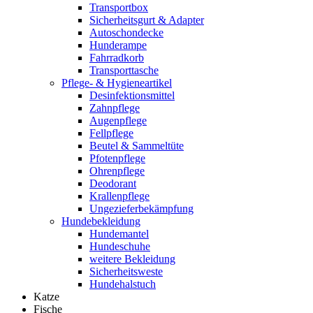
Transportbox
Sicherheitsgurt & Adapter
Autoschondecke
Hunderampe
Fahrradkorb
Transporttasche
Pflege- & Hygieneartikel
Desinfektionsmittel
Zahnpflege
Augenpflege
Fellpflege
Beutel & Sammeltüte
Pfotenpflege
Ohrenpflege
Deodorant
Krallenpflege
Ungezieferbekämpfung
Hundebekleidung
Hundemantel
Hundeschuhe
weitere Bekleidung
Sicherheitsweste
Hundehalstuch
Katze
Fische