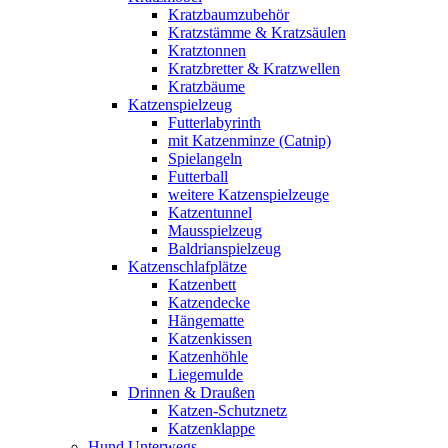
Kratzbaumzubehör
Kratzstämme & Kratzsäulen
Kratztonnen
Kratzbretter & Kratzwellen
Kratzbäume
Katzenspielzeug
Futterlabyrinth
mit Katzenminze (Catnip)
Spielangeln
Futterball
weitere Katzenspielzeuge
Katzentunnel
Mausspielzeug
Baldrianspielzeug
Katzenschlafplätze
Katzenbett
Katzendecke
Hängematte
Katzenkissen
Katzenhöhle
Liegemulde
Drinnen & Draußen
Katzen-Schutznetz
Katzenklappe
Hund Unterwegs