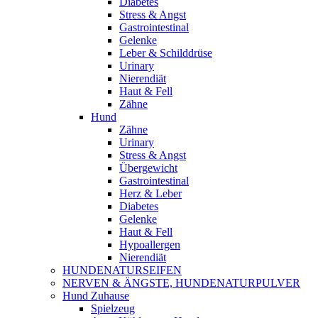
Diabetes
Stress & Angst
Gastrointestinal
Gelenke
Leber & Schilddrüse
Urinary
Nierendiät
Haut & Fell
Zähne
Hund
Zähne
Urinary
Stress & Angst
Übergewicht
Gastrointestinal
Herz & Leber
Diabetes
Gelenke
Haut & Fell
Hypoallergen
Nierendiät
HUNDENATURSEIFEN
NERVEN & ÄNGSTE, HUNDENATURPULVER
Hund Zuhause
Spielzeug