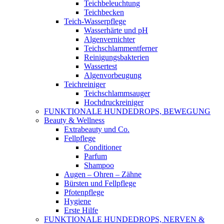
Teichbeleuchtung
Teichbecken
Teich-Wasserpflege
Wasserhärte und pH
Algenvernichter
Teichschlammentferner
Reinigungsbakterien
Wassertest
Algenvorbeugung
Teichreiniger
Teichschlammsauger
Hochdruckreiniger
FUNKTIONALE HUNDEDROPS, BEWEGUNG
Beauty & Wellness
Extrabeauty und Co.
Fellpflege
Conditioner
Parfum
Shampoo
Augen – Ohren – Zähne
Bürsten und Fellpflege
Pfotenpflege
Hygiene
Erste Hilfe
FUNKTIONALE HUNDEDROPS, NERVEN &