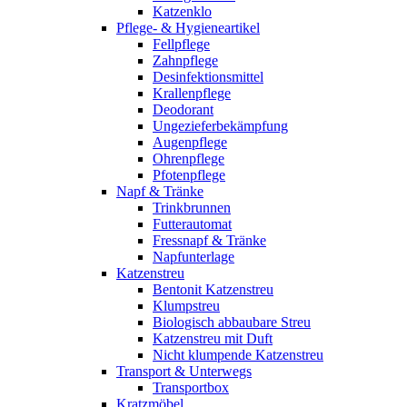
Katzenklo
Pflege- & Hygieneartikel
Fellpflege
Zahnpflege
Desinfektionsmittel
Krallenpflege
Deodorant
Ungezieferbekämpfung
Augenpflege
Ohrenpflege
Pfotenpflege
Napf & Tränke
Trinkbrunnen
Futterautomat
Fressnapf & Tränke
Napfunterlage
Katzenstreu
Bentonit Katzenstreu
Klumpstreu
Biologisch abbaubare Streu
Katzenstreu mit Duft
Nicht klumpende Katzenstreu
Transport & Unterwegs
Transportbox
Kratzmöbel