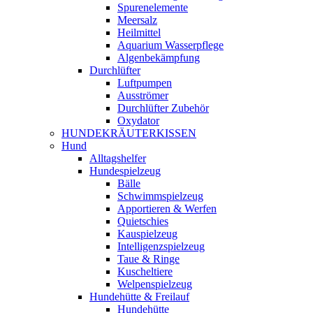
Spurenelemente
Meersalz
Heilmittel
Aquarium Wasserpflege
Algenbekämpfung
Durchlüfter
Luftpumpen
Ausströmer
Durchlüfter Zubehör
Oxydator
HUNDEKRÄUTERKISSEN
Hund
Alltagshelfer
Hundespielzeug
Bälle
Schwimmspielzeug
Apportieren & Werfen
Quietschies
Kauspielzeug
Intelligenzspielzeug
Taue & Ringe
Kuscheltiere
Welpenspielzeug
Hundehütte & Freilauf
Hundehütte