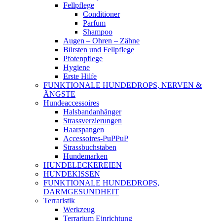
Fellpflege
Conditioner
Parfum
Shampoo
Augen – Ohren – Zähne
Bürsten und Fellpflege
Pfotenpflege
Hygiene
Erste Hilfe
FUNKTIONALE HUNDEDROPS, NERVEN &
ÄNGSTE
Hundeaccessoires
Halsbandanhänger
Strassverzierungen
Haarspangen
Accessoires-PuPPuP
Strassbuchstaben
Hundemarken
HUNDELECKEREIEN
HUNDEKISSEN
FUNKTIONALE HUNDEDROPS,
DARMGESUNDHEIT
Terraristik
Werkzeug
Terrarium Einrichtung