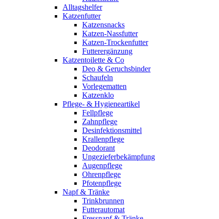
Alltagshelfer
Katzenfutter
Katzensnacks
Katzen-Nassfutter
Katzen-Trockenfutter
Futterergänzung
Katzentoilette & Co
Deo & Geruchsbinder
Schaufeln
Vorlegematten
Katzenklo
Pflege- & Hygieneartikel
Fellpflege
Zahnpflege
Desinfektionsmittel
Krallenpflege
Deodorant
Ungezieferbekämpfung
Augenpflege
Ohrenpflege
Pfotenpflege
Napf & Tränke
Trinkbrunnen
Futterautomat
Fressnapf & Tränke