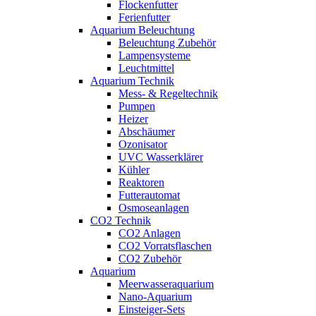
Flockenfutter
Ferienfutter
Aquarium Beleuchtung
Beleuchtung Zubehör
Lampensysteme
Leuchtmittel
Aquarium Technik
Mess- & Regeltechnik
Pumpen
Heizer
Abschäumer
Ozonisator
UVC Wasserklärer
Kühler
Reaktoren
Futterautomat
Osmoseanlagen
CO2 Technik
CO2 Anlagen
CO2 Vorratsflaschen
CO2 Zubehör
Aquarium
Meerwasseraquarium
Nano-Aquarium
Einsteiger-Sets