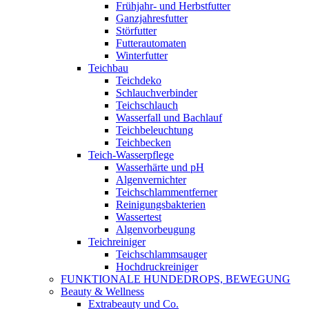
Frühjahr- und Herbstfutter
Ganzjahresfutter
Störfutter
Futterautomaten
Winterfutter
Teichbau
Teichdeko
Schlauchverbinder
Teichschlauch
Wasserfall und Bachlauf
Teichbeleuchtung
Teichbecken
Teich-Wasserpflege
Wasserhärte und pH
Algenvernichter
Teichschlammentferner
Reinigungsbakterien
Wassertest
Algenvorbeugung
Teichreiniger
Teichschlammsauger
Hochdruckreiniger
FUNKTIONALE HUNDEDROPS, BEWEGUNG
Beauty & Wellness
Extrabeauty und Co.