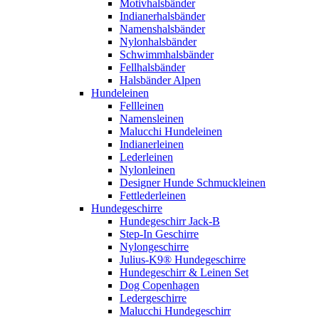
Motivhalsbänder
Indianerhalsbänder
Namenshalsbänder
Nylonhalsbänder
Schwimmhalsbänder
Fellhalsbänder
Halsbänder Alpen
Hundeleinen
Fellleinen
Namensleinen
Malucchi Hundeleinen
Indianerleinen
Lederleinen
Nylonleinen
Designer Hunde Schmuckleinen
Fettlederleinen
Hundegeschirre
Hundegeschirr Jack-B
Step-In Geschirre
Nylongeschirre
Julius-K9® Hundegeschirre
Hundegeschirr & Leinen Set
Dog Copenhagen
Ledergeschirre
Malucchi Hundegeschirr