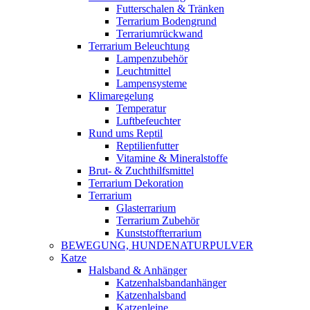
Futterschalen & Tränken
Terrarium Bodengrund
Terrariumrückwand
Terrarium Beleuchtung
Lampenzubehör
Leuchtmittel
Lampensysteme
Klimaregelung
Temperatur
Luftbefeuchter
Rund ums Reptil
Reptilienfutter
Vitamine & Mineralstoffe
Brut- & Zuchthilfsmittel
Terrarium Dekoration
Terrarium
Glasterrarium
Terrarium Zubehör
Kunststoffterrarium
BEWEGUNG, HUNDENATURPULVER
Katze
Halsband & Anhänger
Katzenhalsbandanhänger
Katzenhalsband
Katzenleine