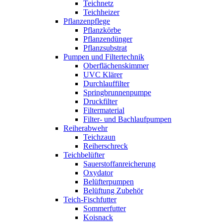
Teichnetz
Teichheizer
Pflanzenpflege
Pflanzkörbe
Pflanzendünger
Pflanzsubstrat
Pumpen und Filtertechnik
Oberflächenskimmer
UVC Klärer
Durchlauffilter
Springbrunnenpumpe
Druckfilter
Filtermaterial
Filter- und Bachlaufpumpen
Reiherabwehr
Teichzaun
Reiherschreck
Teichbelüfter
Sauerstoffanreicherung
Oxydator
Belüfterpumpen
Belüftung Zubehör
Teich-Fischfutter
Sommerfutter
Koisnack