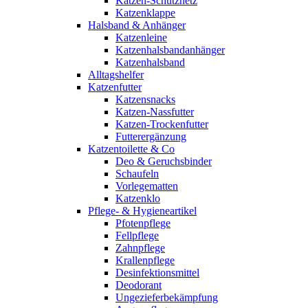
Katzen-Schutznetz
Katzenklappe
Halsband & Anhänger
Katzenleine
Katzenhalsbandanhänger
Katzenhalsband
Alltagshelfer
Katzenfutter
Katzensnacks
Katzen-Nassfutter
Katzen-Trockenfutter
Futterergänzung
Katzentoilette & Co
Deo & Geruchsbinder
Schaufeln
Vorlegematten
Katzenklo
Pflege- & Hygieneartikel
Pfotenpflege
Fellpflege
Zahnpflege
Krallenpflege
Desinfektionsmittel
Deodorant
Ungezieferbekämpfung