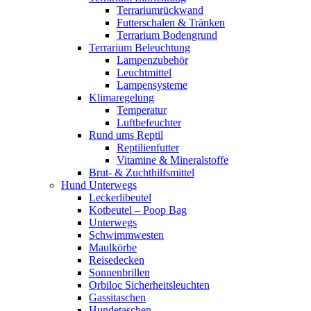
Terrariumrückwand
Futterschalen & Tränken
Terrarium Bodengrund
Terrarium Beleuchtung
Lampenzubehör
Leuchtmittel
Lampensysteme
Klimaregelung
Temperatur
Luftbefeuchter
Rund ums Reptil
Reptilienfutter
Vitamine & Mineralstoffe
Brut- & Zuchthilfsmittel
Hund Unterwegs
Leckerlibeutel
Kotbeutel – Poop Bag
Unterwegs
Schwimmwesten
Maulkörbe
Reisedecken
Sonnenbrillen
Orbiloc Sicherheitsleuchten
Gassitaschen
Hundetaschen