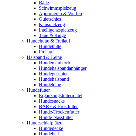
Bälle
Schwimmspielzeug
Apportieren & Werfen
Quietschies
Kauspielzeug
Intelligenzspielzeug
Taue & Ringe
Hundehütte & Freilauf
Hundehütte
Freilauf
Halsband & Leine
Hundemaulkorb
Hundehalsbandanhänger
Hundegeschirr
Hundehalsband
Hundeleine
Hundefutter
Ergänzungsfuttermittel
Hundesnacks
BARF & Frostfutter
Hunde-Trockenfutter
Hunde-Nassfutter
Hundeschlafplätze
Hundedecke
Hundebett