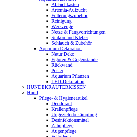
Ablaichkästen
Artemia-Aufzucht
Fütterungszubehör
Reinigung
Werkzeuge
Netze & Fangvorrichtungen
Silikon und Kleber
Schlauch & Zubehör
Aquarium Dekoration
Natur Deko
Figuren & Gegenstände
Rückwand
Poster
Aquarium Pflanzen
LED-Dekoration
HUNDEKRÄUTERKISSEN
Hund
Pflege- & Hygieneartikel
Deodorant
Krallenpflege
Ungezieferbekämpfung
Desinfektionsmittel
Zahnpflege
Augenpflege
Fellpflege