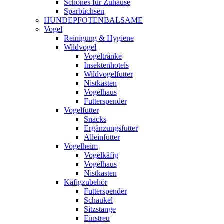
Schönes für Zuhause
Sparbüchsen
HUNDEPFOTENBALSAME
Vogel
Reinigung & Hygiene
Wildvogel
Vogeltränke
Insektenhotels
Wildvogelfutter
Nistkasten
Vogelhaus
Futterspender
Vogelfutter
Snacks
Ergänzungsfutter
Alleinfutter
Vogelheim
Vogelkäfig
Vogelhaus
Nistkasten
Käfigzubehör
Futterspender
Schaukel
Sitzstange
Einstreu