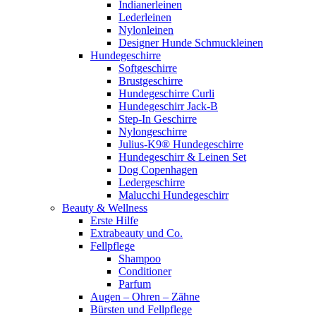
Indianerleinen
Lederleinen
Nylonleinen
Designer Hunde Schmuckleinen
Hundegeschirre
Softgeschirre
Brustgeschirre
Hundegeschirre Curli
Hundegeschirr Jack-B
Step-In Geschirre
Nylongeschirre
Julius-K9® Hundegeschirre
Hundegeschirr & Leinen Set
Dog Copenhagen
Ledergeschirre
Malucchi Hundegeschirr
Beauty & Wellness
Erste Hilfe
Extrabeauty und Co.
Fellpflege
Shampoo
Conditioner
Parfum
Augen – Ohren – Zähne
Bürsten und Fellpflege