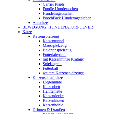
Carrier Plaids
Fundle Hundetaschen
Hundetragetaschen
PoochPack Hundetragetücher
Autositze
BEWEGUNG, HUNDENATURPULVER
Katze
Katzenspielzeug
Katzentunnel
Mausspielzeug
Baldrianspielzeug
Futterlabyrinth
mit Katzenminze (Catnip)
Spielangeln
Futterball
weitere Katzenspielzeuge
Katzenschlafplätze
Liegemulde
Katzenbett
Hängematte
Katzendecke
Katzenkissen
Katzenhöhle
Drinnen & Draußen