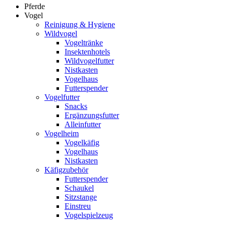
Pferde
Vogel
Reinigung & Hygiene
Wildvogel
Vogeltränke
Insektenhotels
Wildvogelfutter
Nistkasten
Vogelhaus
Futterspender
Vogelfutter
Snacks
Ergänzungsfutter
Alleinfutter
Vogelheim
Vogelkäfig
Vogelhaus
Nistkasten
Käfigzubehör
Futterspender
Schaukel
Sitzstange
Einstreu
Vogelspielzeug