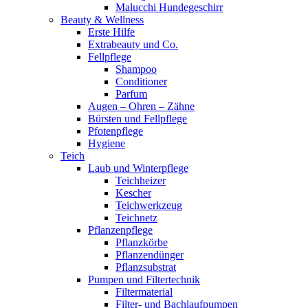
Malucchi Hundegeschirr
Beauty & Wellness
Erste Hilfe
Extrabeauty und Co.
Fellpflege
Shampoo
Conditioner
Parfum
Augen – Ohren – Zähne
Bürsten und Fellpflege
Pfotenpflege
Hygiene
Teich
Laub und Winterpflege
Teichheizer
Kescher
Teichwerkzeug
Teichnetz
Pflanzenpflege
Pflanzkörbe
Pflanzendünger
Pflanzsubstrat
Pumpen und Filtertechnik
Filtermaterial
Filter- und Bachlaufpumpen