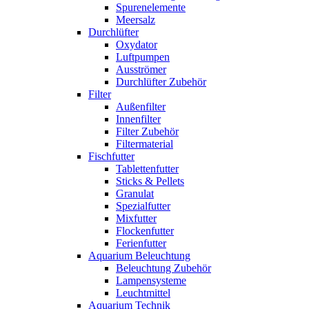
Spurenelemente
Meersalz
Durchlüfter
Oxydator
Luftpumpen
Ausströmer
Durchlüfter Zubehör
Filter
Außenfilter
Innenfilter
Filter Zubehör
Filtermaterial
Fischfutter
Tablettenfutter
Sticks & Pellets
Granulat
Spezialfutter
Mixfutter
Flockenfutter
Ferienfutter
Aquarium Beleuchtung
Beleuchtung Zubehör
Lampensysteme
Leuchtmittel
Aquarium Technik