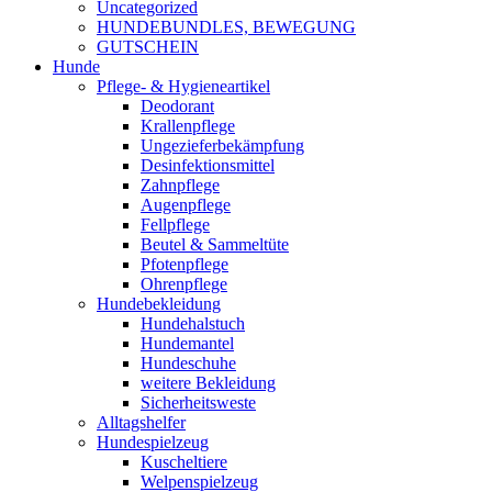
Uncategorized
HUNDEBUNDLES, BEWEGUNG
GUTSCHEIN
Hunde
Pflege- & Hygieneartikel
Deodorant
Krallenpflege
Ungezieferbekämpfung
Desinfektionsmittel
Zahnpflege
Augenpflege
Fellpflege
Beutel & Sammeltüte
Pfotenpflege
Ohrenpflege
Hundebekleidung
Hundehalstuch
Hundemantel
Hundeschuhe
weitere Bekleidung
Sicherheitsweste
Alltagshelfer
Hundespielzeug
Kuscheltiere
Welpenspielzeug