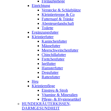
Freilaufgehege
Einrichtung
Verstecke & Schlafplätze
Kleintiertreppe & Co
Futternapf & Tränke
Abenteuerlandschaft
Toilette
Ergänzungsfutter
Kleintierfutter
Kaninchenfutter
Mäusefutter
Meerschweinchenfutter
Chinchillafutter
Frettchenfutter
Igelfutter
Hamsterfutter
Degufutter
Rattenfutter
Heu
Kleintierpflege
Einstreu & Stroh
Vitamine & Mineralien
Pflege- & Hygieneartikel
HUNDEKRÄUTERKISSEN,
DARMGESUNDHEIT