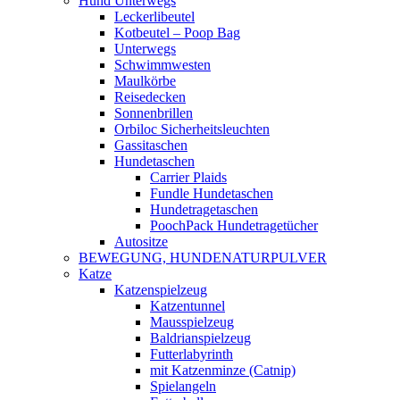
Hund Unterwegs
Leckerlibeutel
Kotbeutel – Poop Bag
Unterwegs
Schwimmwesten
Maulkörbe
Reisedecken
Sonnenbrillen
Orbiloc Sicherheitsleuchten
Gassitaschen
Hundetaschen
Carrier Plaids
Fundle Hundetaschen
Hundetragetaschen
PoochPack Hundetragetücher
Autositze
BEWEGUNG, HUNDENATURPULVER
Katze
Katzenspielzeug
Katzentunnel
Mausspielzeug
Baldrianspielzeug
Futterlabyrinth
mit Katzenminze (Catnip)
Spielangeln