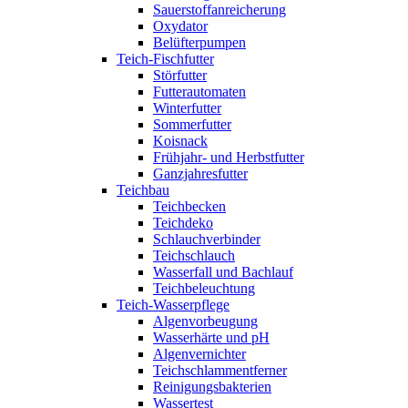
Sauerstoffanreicherung
Oxydator
Belüfterpumpen
Teich-Fischfutter
Störfutter
Futterautomaten
Winterfutter
Sommerfutter
Koisnack
Frühjahr- und Herbstfutter
Ganzjahresfutter
Teichbau
Teichbecken
Teichdeko
Schlauchverbinder
Teichschlauch
Wasserfall und Bachlauf
Teichbeleuchtung
Teich-Wasserpflege
Algenvorbeugung
Wasserhärte und pH
Algenvernichter
Teichschlammentferner
Reinigungsbakterien
Wassertest