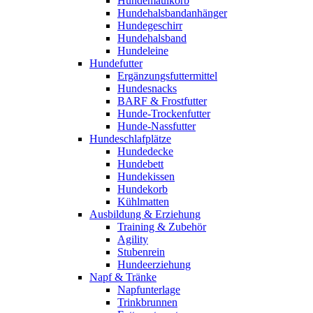
Hundemaulkorb
Hundehalsbandanhänger
Hundegeschirr
Hundehalsband
Hundeleine
Hundefutter
Ergänzungsfuttermittel
Hundesnacks
BARF & Frostfutter
Hunde-Trockenfutter
Hunde-Nassfutter
Hundeschlafplätze
Hundedecke
Hundebett
Hundekissen
Hundekorb
Kühlmatten
Ausbildung & Erziehung
Training & Zubehör
Agility
Stubenrein
Hundeerziehung
Napf & Tränke
Napfunterlage
Trinkbrunnen