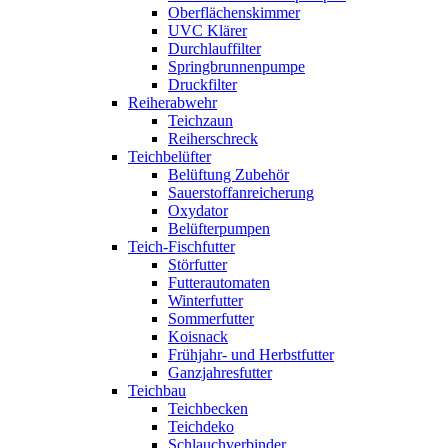
Oberflächenskimmer
UVC Klärer
Durchlauffilter
Springbrunnenpumpe
Druckfilter
Reiherabwehr
Teichzaun
Reiherschreck
Teichbelüfter
Belüftung Zubehör
Sauerstoffanreicherung
Oxydator
Belüfterpumpen
Teich-Fischfutter
Störfutter
Futterautomaten
Winterfutter
Sommerfutter
Koisnack
Frühjahr- und Herbstfutter
Ganzjahresfutter
Teichbau
Teichbecken
Teichdeko
Schlauchverbinder