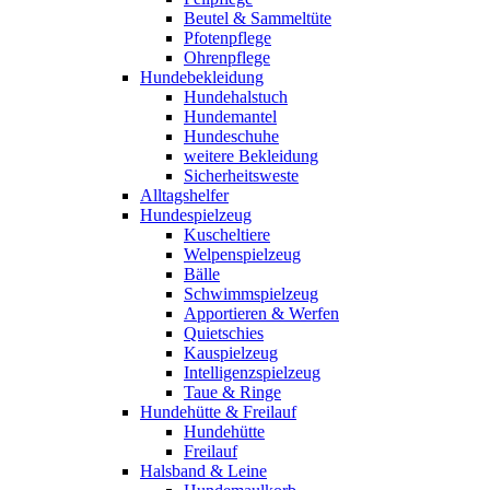
Beutel & Sammeltüte
Pfotenpflege
Ohrenpflege
Hundebekleidung
Hundehalstuch
Hundemantel
Hundeschuhe
weitere Bekleidung
Sicherheitsweste
Alltagshelfer
Hundespielzeug
Kuscheltiere
Welpenspielzeug
Bälle
Schwimmspielzeug
Apportieren & Werfen
Quietschies
Kauspielzeug
Intelligenzspielzeug
Taue & Ringe
Hundehütte & Freilauf
Hundehütte
Freilauf
Halsband & Leine