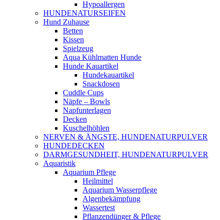
Hypoallergen
HUNDENATURSEIFEN
Hund Zuhause
Betten
Kissen
Spielzeug
Aqua Kühlmatten Hunde
Hunde Kauartikel
Hundekauartikel
Snackdosen
Cuddle Cups
Näpfe – Bowls
Napfunterlagen
Decken
Kuschelhöhlen
NERVEN & ÄNGSTE, HUNDENATURPULVER
HUNDEDECKEN
DARMGESUNDHEIT, HUNDENATURPULVER
Aquaristik
Aquarium Pflege
Heilmittel
Aquarium Wasserpflege
Algenbekämpfung
Wassertest
Pflanzendünger & Pflege