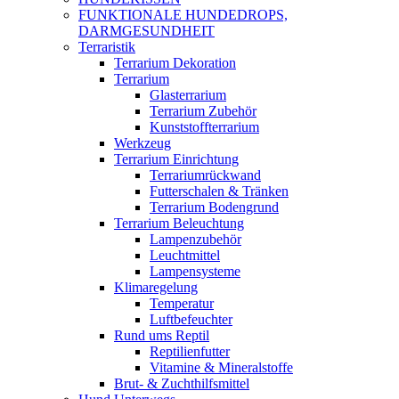
FUNKTIONALE HUNDEDROPS,
DARMGESUNDHEIT
Terraristik
Terrarium Dekoration
Terrarium
Glasterrarium
Terrarium Zubehör
Kunststoffterrarium
Werkzeug
Terrarium Einrichtung
Terrariumrückwand
Futterschalen & Tränken
Terrarium Bodengrund
Terrarium Beleuchtung
Lampenzubehör
Leuchtmittel
Lampensysteme
Klimaregelung
Temperatur
Luftbefeuchter
Rund ums Reptil
Reptilienfutter
Vitamine & Mineralstoffe
Brut- & Zuchthilfsmittel