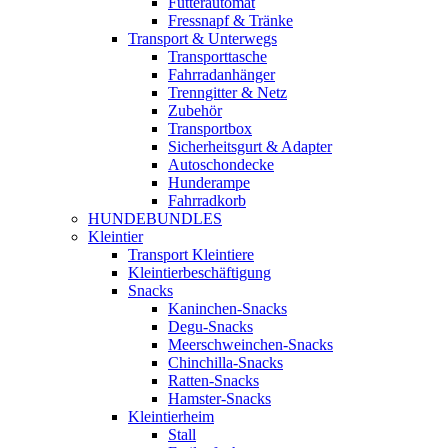
Futterautomat
Fressnapf & Tränke
Transport & Unterwegs
Transporttasche
Fahrradanhänger
Trenngitter & Netz
Zubehör
Transportbox
Sicherheitsgurt & Adapter
Autoschondecke
Hunderampe
Fahrradkorb
HUNDEBUNDLES
Kleintier
Transport Kleintiere
Kleintierbeschäftigung
Snacks
Kaninchen-Snacks
Degu-Snacks
Meerschweinchen-Snacks
Chinchilla-Snacks
Ratten-Snacks
Hamster-Snacks
Kleintierheim
Stall