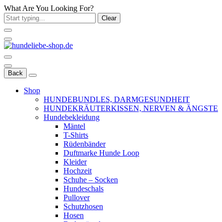
What Are You Looking For?
Clear
Back
Shop
HUNDEBUNDLES, DARMGESUNDHEIT
HUNDEKRÄUTERKISSEN, NERVEN & ÄNGSTE
Hundebekleidung
Mäntel
T-Shirts
Rüdenbänder
Duftmarke Hunde Loop
Kleider
Hochzeit
Schuhe – Socken
Hundeschals
Pullover
Schutzhosen
Hosen