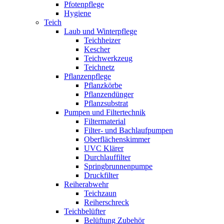
Pfotenpflege
Hygiene
Teich
Laub und Winterpflege
Teichheizer
Kescher
Teichwerkzeug
Teichnetz
Pflanzenpflege
Pflanzkörbe
Pflanzendünger
Pflanzsubstrat
Pumpen und Filtertechnik
Filtermaterial
Filter- und Bachlaufpumpen
Oberflächenskimmer
UVC Klärer
Durchlauffilter
Springbrunnenpumpe
Druckfilter
Reiherabwehr
Teichzaun
Reiherschreck
Teichbelüfter
Belüftung Zubehör