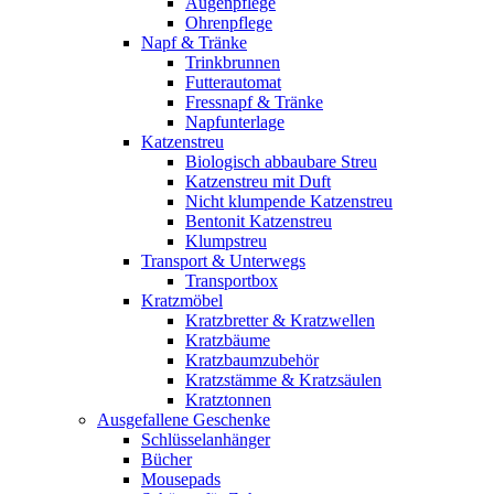
Augenpflege
Ohrenpflege
Napf & Tränke
Trinkbrunnen
Futterautomat
Fressnapf & Tränke
Napfunterlage
Katzenstreu
Biologisch abbaubare Streu
Katzenstreu mit Duft
Nicht klumpende Katzenstreu
Bentonit Katzenstreu
Klumpstreu
Transport & Unterwegs
Transportbox
Kratzmöbel
Kratzbretter & Kratzwellen
Kratzbäume
Kratzbaumzubehör
Kratzstämme & Kratzsäulen
Kratztonnen
Ausgefallene Geschenke
Schlüsselanhänger
Bücher
Mousepads