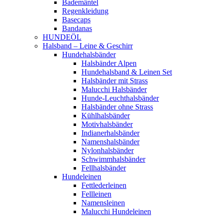
Bademäntel
Regenkleidung
Basecaps
Bandanas
HUNDEÖL
Halsband – Leine & Geschirr
Hundehalsbänder
Halsbänder Alpen
Hundehalsband & Leinen Set
Halsbänder mit Strass
Malucchi Halsbänder
Hunde-Leuchthalsbänder
Halsbänder ohne Strass
Kühlhalsbänder
Motivhalsbänder
Indianerhalsbänder
Namenshalsbänder
Nylonhalsbänder
Schwimmhalsbänder
Fellhalsbänder
Hundeleinen
Fettlederleinen
Fellleinen
Namensleinen
Malucchi Hundeleinen