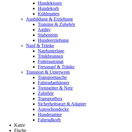
Hundekissen
Hundekorb
Kühlmatten
Ausbildung & Erziehung
Training & Zubehör
Agility
Stubenrein
Hundeerziehung
Napf & Tränke
Napfunterlage
Trinkbrunnen
Futterautomat
Fressnapf & Tränke
Transport & Unterwegs
Transporttasche
Fahrradanhänger
Trenngitter & Netz
Zubehör
Transportbox
Sicherheitsgurt & Adapter
Autoschondecke
Hunderampe
Fahrradkorb
Katze
Fische