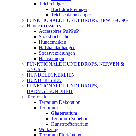
Teichreiniger
Hochdruckreiniger
Teichschlammsauger
FUNKTIONALE HUNDEDROPS, BEWEGUNG
Hundeaccessoires
Accessoires-PuPPuP
Strassbuchstaben
Hundemarken
Halsbandanhänger
Strassverzierungen
Haarspangen
FUNKTIONALE HUNDEDROPS, NERVEN &
ÄNGSTE
HUNDELECKEREIEN
HUNDEKISSEN
FUNKTIONALE HUNDEDROPS,
DARMGESUNDHEIT
Terraristik
Terrarium Dekoration
Terrarium
Glasterrarium
Terrarium Zubehör
Kunststoffterrarium
Werkzeug
Terrarium Einrichtung