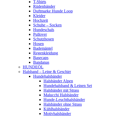
T-Shirts
Rüdenbänder
Duftmarke Hunde Loop
Kleider
Hochzeit
Schuhe – Socken
Hundeschals
Pullover
Schutzhosen
Hosen
Bademäntel
Regenkleidung
Basecaps
Bandanas
HUNDEÖL
Halsband – Leine & Geschirr
Hundehalsbänder
Halsbänder Alpen
Hundehalsband & Leinen Set
Halsbänder mit Strass
Malucchi Halsbänder
Hunde-Leuchthalsbänder
Halsbänder ohne Strass
Kühlhalsbänder
Motivhalsbänder