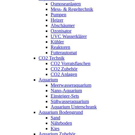
Osmoseanlagen
Mess- & Regeltechnik
Pumpen
Heizer
Abschäumer
Ozonisator
UVC Wasserklärer
Kühler
Reaktoren
Futterautomat
CO2 Technik
CO2 Vorratsflaschen
CO2 Zubehör
CO2 Anlagen
Aquarium
Meerwasseraquarium
Nano-Aquarium
Einsteiger-Sets
Süßwasseraquarium
Aquarium Unterschrank
Aquarium Bodengrund
Sand
Nährboden
Kies
Aquarium Zubehör