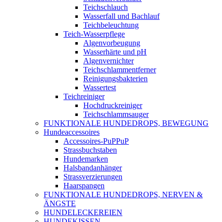
Teichschlauch
Wasserfall und Bachlauf
Teichbeleuchtung
Teich-Wasserpflege
Algenvorbeugung
Wasserhärte und pH
Algenvernichter
Teichschlammentferner
Reinigungsbakterien
Wassertest
Teichreiniger
Hochdruckreiniger
Teichschlammsauger
FUNKTIONALE HUNDEDROPS, BEWEGUNG
Hundeaccessoires
Accessoires-PuPPuP
Strassbuchstaben
Hundemarken
Halsbandanhänger
Strassverzierungen
Haarspangen
FUNKTIONALE HUNDEDROPS, NERVEN &
ÄNGSTE
HUNDELECKEREIEN
HUNDEKISSEN