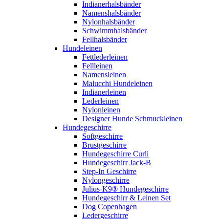
Indianerhalsbänder
Namenshalsbänder
Nylonhalsbänder
Schwimmhalsbänder
Fellhalsbänder
Hundeleinen
Fettlederleinen
Fellleinen
Namensleinen
Malucchi Hundeleinen
Indianerleinen
Lederleinen
Nylonleinen
Designer Hunde Schmuckleinen
Hundegeschirre
Softgeschirre
Brustgeschirre
Hundegeschirre Curli
Hundegeschirr Jack-B
Step-In Geschirre
Nylongeschirre
Julius-K9® Hundegeschirre
Hundegeschirr & Leinen Set
Dog Copenhagen
Ledergeschirre