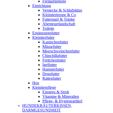
Freilaufgehege
Einrichtung
Verstecke & Schlafplätze
Kleintiertreppe & Co
Futternapf & Tränke
Abenteuerlandschaft
Toilette
Ergänzungsfutter
Kleintierfutter
Kaninchenfutter
Mäusefutter
Meerschweinchenfutter
Chinchillafutter
Frettchenfutter
Igelfutter
Hamsterfutter
Degufutter
Rattenfutter
Heu
Kleintierpflege
Einstreu & Stroh
Vitamine & Mineralien
Pflege- & Hygieneartikel
HUNDEKRÄUTERKISSEN,
DARMGESUNDHEIT