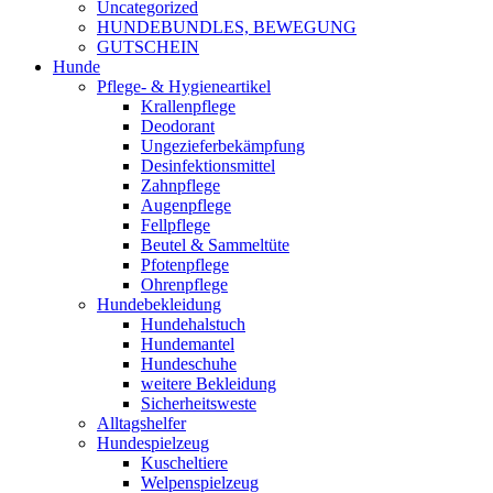
Uncategorized
HUNDEBUNDLES, BEWEGUNG
GUTSCHEIN
Hunde
Pflege- & Hygieneartikel
Krallenpflege
Deodorant
Ungezieferbekämpfung
Desinfektionsmittel
Zahnpflege
Augenpflege
Fellpflege
Beutel & Sammeltüte
Pfotenpflege
Ohrenpflege
Hundebekleidung
Hundehalstuch
Hundemantel
Hundeschuhe
weitere Bekleidung
Sicherheitsweste
Alltagshelfer
Hundespielzeug
Kuscheltiere
Welpenspielzeug