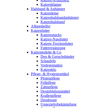
Katzen-Schutznetz
Katzenklappe
Halsband & Anhänger
Katzenleine
Katzenhalsbandanhänger
Katzenhalsband
Alltagshelfer
Katzenfutter
Katzensnacks
Katzen-Nassfutter
Katzen-Trockenfutter
Futterergänzung
Katzentoilette & Co
Deo & Geruchsbinder
Schaufeln
Vorlegematten
Katzenklo
Pflege- & Hygieneartikel
Pfotenpflege
Fellpflege
Zahnpflege
Desinfektionsmittel
Krallenpflege
Deodorant
Ungezieferbekämpfung