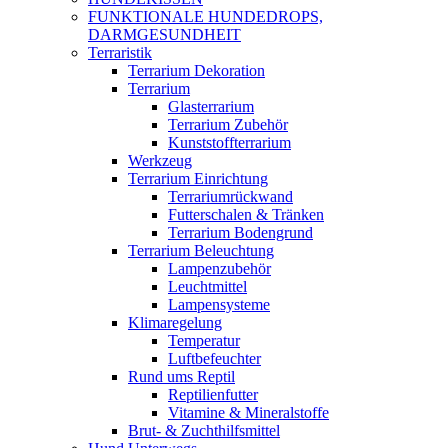
FUNKTIONALE HUNDEDROPS,
DARMGESUNDHEIT
Terraristik
Terrarium Dekoration
Terrarium
Glasterrarium
Terrarium Zubehör
Kunststoffterrarium
Werkzeug
Terrarium Einrichtung
Terrariumrückwand
Futterschalen & Tränken
Terrarium Bodengrund
Terrarium Beleuchtung
Lampenzubehör
Leuchtmittel
Lampensysteme
Klimaregelung
Temperatur
Luftbefeuchter
Rund ums Reptil
Reptilienfutter
Vitamine & Mineralstoffe
Brut- & Zuchthilfsmittel