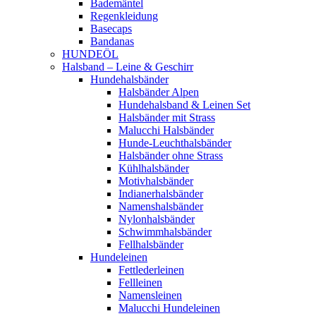
Bademäntel
Regenkleidung
Basecaps
Bandanas
HUNDEÖL
Halsband – Leine & Geschirr
Hundehalsbänder
Halsbänder Alpen
Hundehalsband & Leinen Set
Halsbänder mit Strass
Malucchi Halsbänder
Hunde-Leuchthalsbänder
Halsbänder ohne Strass
Kühlhalsbänder
Motivhalsbänder
Indianerhalsbänder
Namenshalsbänder
Nylonhalsbänder
Schwimmhalsbänder
Fellhalsbänder
Hundeleinen
Fettlederleinen
Fellleinen
Namensleinen
Malucchi Hundeleinen