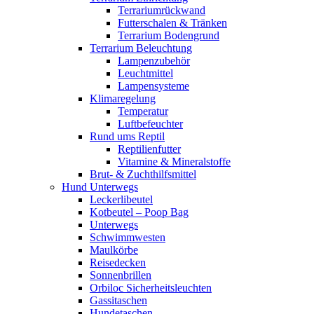
Terrariumrückwand
Futterschalen & Tränken
Terrarium Bodengrund
Terrarium Beleuchtung
Lampenzubehör
Leuchtmittel
Lampensysteme
Klimaregelung
Temperatur
Luftbefeuchter
Rund ums Reptil
Reptilienfutter
Vitamine & Mineralstoffe
Brut- & Zuchthilfsmittel
Hund Unterwegs
Leckerlibeutel
Kotbeutel – Poop Bag
Unterwegs
Schwimmwesten
Maulkörbe
Reisedecken
Sonnenbrillen
Orbiloc Sicherheitsleuchten
Gassitaschen
Hundetaschen