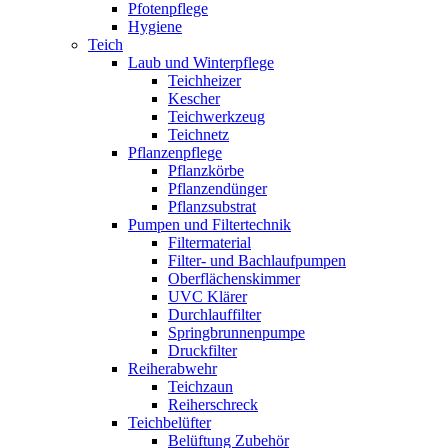
Pfotenpflege
Hygiene
Teich
Laub und Winterpflege
Teichheizer
Kescher
Teichwerkzeug
Teichnetz
Pflanzenpflege
Pflanzkörbe
Pflanzendünger
Pflanzsubstrat
Pumpen und Filtertechnik
Filtermaterial
Filter- und Bachlaufpumpen
Oberflächenskimmer
UVC Klärer
Durchlauffilter
Springbrunnenpumpe
Druckfilter
Reiherabwehr
Teichzaun
Reiherschreck
Teichbelüfter
Belüftung Zubehör