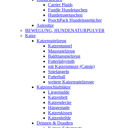
Carrier Plaids
Fundle Hundetaschen
Hundetragetaschen
PoochPack Hundetragetücher
Autositze
BEWEGUNG, HUNDENATURPULVER
Katze
Katzenspielzeug
Katzentunnel
Mausspielzeug
Baldrianspielzeug
Futterlabyrinth
mit Katzenminze (Catnip)
Spielangeln
Futterball
weitere Katzenspielzeuge
Katzenschlafplätze
Liegemulde
Katzenbett
Katzendecke
Hängematte
Katzenkissen
Katzenhöhle
Drinnen & Draußen