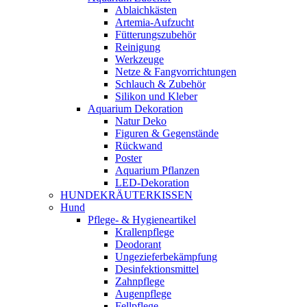
Ablaichkästen
Artemia-Aufzucht
Fütterungszubehör
Reinigung
Werkzeuge
Netze & Fangvorrichtungen
Schlauch & Zubehör
Silikon und Kleber
Aquarium Dekoration
Natur Deko
Figuren & Gegenstände
Rückwand
Poster
Aquarium Pflanzen
LED-Dekoration
HUNDEKRÄUTERKISSEN
Hund
Pflege- & Hygieneartikel
Krallenpflege
Deodorant
Ungezieferbekämpfung
Desinfektionsmittel
Zahnpflege
Augenpflege
Fellpflege