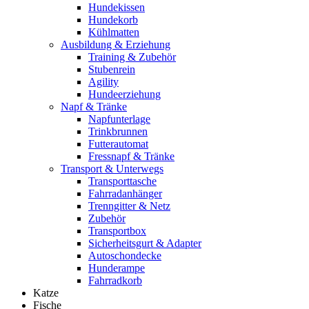
Hundekissen
Hundekorb
Kühlmatten
Ausbildung & Erziehung
Training & Zubehör
Stubenrein
Agility
Hundeerziehung
Napf & Tränke
Napfunterlage
Trinkbrunnen
Futterautomat
Fressnapf & Tränke
Transport & Unterwegs
Transporttasche
Fahrradanhänger
Trenngitter & Netz
Zubehör
Transportbox
Sicherheitsgurt & Adapter
Autoschondecke
Hunderampe
Fahrradkorb
Katze
Fische