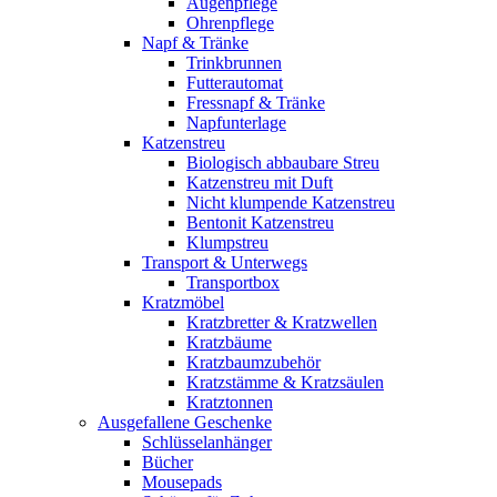
Augenpflege
Ohrenpflege
Napf & Tränke
Trinkbrunnen
Futterautomat
Fressnapf & Tränke
Napfunterlage
Katzenstreu
Biologisch abbaubare Streu
Katzenstreu mit Duft
Nicht klumpende Katzenstreu
Bentonit Katzenstreu
Klumpstreu
Transport & Unterwegs
Transportbox
Kratzmöbel
Kratzbretter & Kratzwellen
Kratzbäume
Kratzbaumzubehör
Kratzstämme & Kratzsäulen
Kratztonnen
Ausgefallene Geschenke
Schlüsselanhänger
Bücher
Mousepads