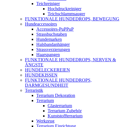
Teichreiniger
Hochdruckreiniger
Teichschlammsauger
FUNKTIONALE HUNDEDROPS, BEWEGUNG
Hundeaccessoires
Accessoires-PuPPuP
Strassbuchstaben
Hundemarken
Halsbandanhänger
Strassverzierungen
Haarspangen
FUNKTIONALE HUNDEDROPS, NERVEN &
ÄNGSTE
HUNDELECKEREIEN
HUNDEKISSEN
FUNKTIONALE HUNDEDROPS,
DARMGESUNDHEIT
Terraristik
Terrarium Dekoration
Terrarium
Glasterrarium
Terrarium Zubehör
Kunststoffterrarium
Werkzeug
Terrarium Einrichtung