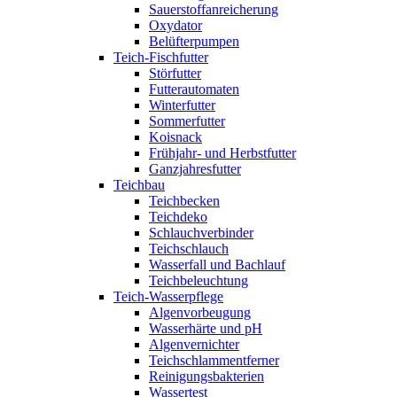
Sauerstoffanreicherung
Oxydator
Belüfterpumpen
Teich-Fischfutter
Störfutter
Futterautomaten
Winterfutter
Sommerfutter
Koisnack
Frühjahr- und Herbstfutter
Ganzjahresfutter
Teichbau
Teichbecken
Teichdeko
Schlauchverbinder
Teichschlauch
Wasserfall und Bachlauf
Teichbeleuchtung
Teich-Wasserpflege
Algenvorbeugung
Wasserhärte und pH
Algenvernichter
Teichschlammentferner
Reinigungsbakterien
Wassertest