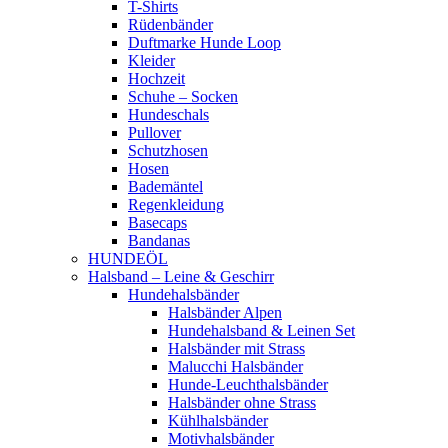
T-Shirts
Rüdenbänder
Duftmarke Hunde Loop
Kleider
Hochzeit
Schuhe – Socken
Hundeschals
Pullover
Schutzhosen
Hosen
Bademäntel
Regenkleidung
Basecaps
Bandanas
HUNDEÖL
Halsband – Leine & Geschirr
Hundehalsbänder
Halsbänder Alpen
Hundehalsband & Leinen Set
Halsbänder mit Strass
Malucchi Halsbänder
Hunde-Leuchthalsbänder
Halsbänder ohne Strass
Kühlhalsbänder
Motivhalsbänder