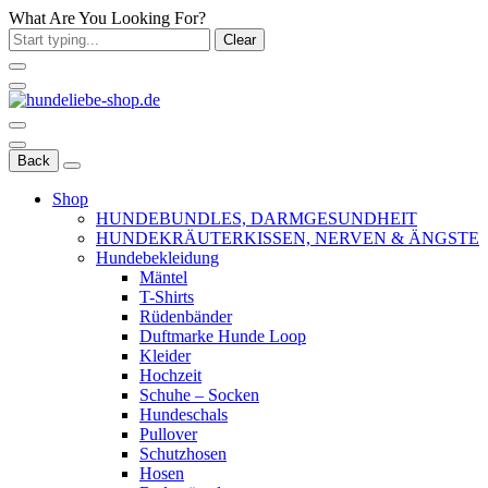
What Are You Looking For?
Clear
Back
Shop
HUNDEBUNDLES, DARMGESUNDHEIT
HUNDEKRÄUTERKISSEN, NERVEN & ÄNGSTE
Hundebekleidung
Mäntel
T-Shirts
Rüdenbänder
Duftmarke Hunde Loop
Kleider
Hochzeit
Schuhe – Socken
Hundeschals
Pullover
Schutzhosen
Hosen