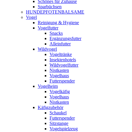
Schönes für Zuhause
Sparbüchsen
HUNDEPFOTENBALSAME
Vogel
Reinigung & Hygiene
Vogelfutter
Snacks
Ergänzungsfutter
Alleinfutter
Wildvogel
Vogeltränke
Insektenhotels
Wildvogelfutter
Nistkasten
Vogelhaus
Futterspender
Vogelheim
Vogelkäfig
Vogelhaus
Nistkasten
Käfigzubehör
Schaukel
Futterspender
Sitzstange
Vogelspielzeug