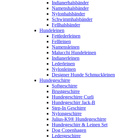
Indianerhalsbänder
Namenshalsbänder
Nylonhalsbänder
Schwimmhalsbänder
Fellhalsbänder
Hundeleinen
Fettlederleinen
Fellleinen
Namensleinen
Malucchi Hundeleinen
Indianerleinen
Lederleinen
Nylonleinen
Designer Hunde Schmuckleinen
Hundegeschirre
Softgeschirre
Brustgeschirre
Hundegeschirre Curli
Hundegeschirr Jack-B
Step-In Geschirre
Nylongeschirre
Julius-K9® Hundegeschirre
Hundegeschirr & Leinen Set
Dog Copenhagen
Ledergeschirre