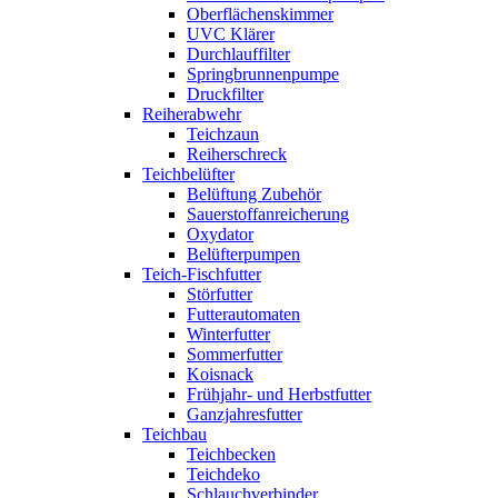
Oberflächenskimmer
UVC Klärer
Durchlauffilter
Springbrunnenpumpe
Druckfilter
Reiherabwehr
Teichzaun
Reiherschreck
Teichbelüfter
Belüftung Zubehör
Sauerstoffanreicherung
Oxydator
Belüfterpumpen
Teich-Fischfutter
Störfutter
Futterautomaten
Winterfutter
Sommerfutter
Koisnack
Frühjahr- und Herbstfutter
Ganzjahresfutter
Teichbau
Teichbecken
Teichdeko
Schlauchverbinder