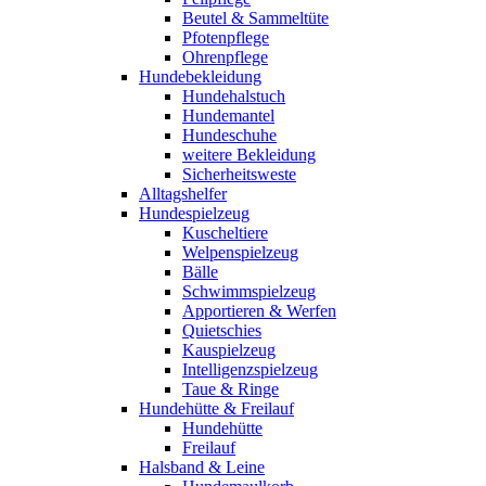
Beutel & Sammeltüte
Pfotenpflege
Ohrenpflege
Hundebekleidung
Hundehalstuch
Hundemantel
Hundeschuhe
weitere Bekleidung
Sicherheitsweste
Alltagshelfer
Hundespielzeug
Kuscheltiere
Welpenspielzeug
Bälle
Schwimmspielzeug
Apportieren & Werfen
Quietschies
Kauspielzeug
Intelligenzspielzeug
Taue & Ringe
Hundehütte & Freilauf
Hundehütte
Freilauf
Halsband & Leine