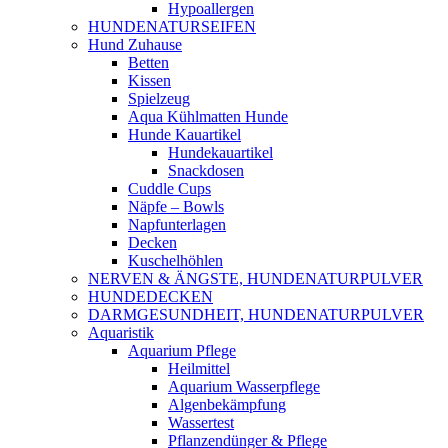
Hypoallergen
HUNDENATURSEIFEN
Hund Zuhause
Betten
Kissen
Spielzeug
Aqua Kühlmatten Hunde
Hunde Kauartikel
Hundekauartikel
Snackdosen
Cuddle Cups
Näpfe – Bowls
Napfunterlagen
Decken
Kuschelhöhlen
NERVEN & ÄNGSTE, HUNDENATURPULVER
HUNDEDECKEN
DARMGESUNDHEIT, HUNDENATURPULVER
Aquaristik
Aquarium Pflege
Heilmittel
Aquarium Wasserpflege
Algenbekämpfung
Wassertest
Pflanzendünger & Pflege