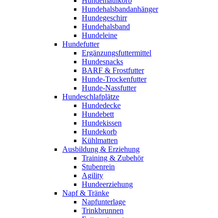
Hundemaulkorb
Hundehalsbandanhänger
Hundegeschirr
Hundehalsband
Hundeleine
Hundefutter
Ergänzungsfuttermittel
Hundesnacks
BARF & Frostfutter
Hunde-Trockenfutter
Hunde-Nassfutter
Hundeschlafplätze
Hundedecke
Hundebett
Hundekissen
Hundekorb
Kühlmatten
Ausbildung & Erziehung
Training & Zubehör
Stubenrein
Agility
Hundeerziehung
Napf & Tränke
Napfunterlage
Trinkbrunnen