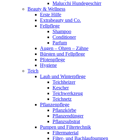
Malucchi Hundegeschirr
Beauty & Wellness
Erste Hilfe
Extrabeauty und Co.
Fellpflege
Shampoo
Conditioner
Parfum
Augen – Ohren – Zähne
Bürsten und Fellpflege
Pfotenpflege
Hygiene
Teich
Laub und Winterpflege
Teichheizer
Kescher
Teichwerkzeug
Teichnetz
Pflanzenpflege
Pflanzkörbe
Pflanzendünger
Pflanzsubstrat
Pumpen und Filtertechnik
Filtermaterial
Filter- und Bachlaufpumpen