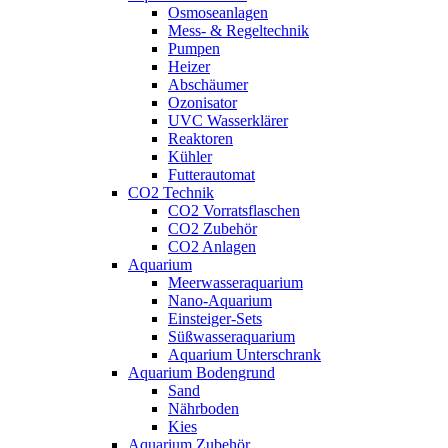
Osmoseanlagen
Mess- & Regeltechnik
Pumpen
Heizer
Abschäumer
Ozonisator
UVC Wasserklärer
Reaktoren
Kühler
Futterautomat
CO2 Technik
CO2 Vorratsflaschen
CO2 Zubehör
CO2 Anlagen
Aquarium
Meerwasseraquarium
Nano-Aquarium
Einsteiger-Sets
Süßwasseraquarium
Aquarium Unterschrank
Aquarium Bodengrund
Sand
Nährboden
Kies
Aquarium Zubehör