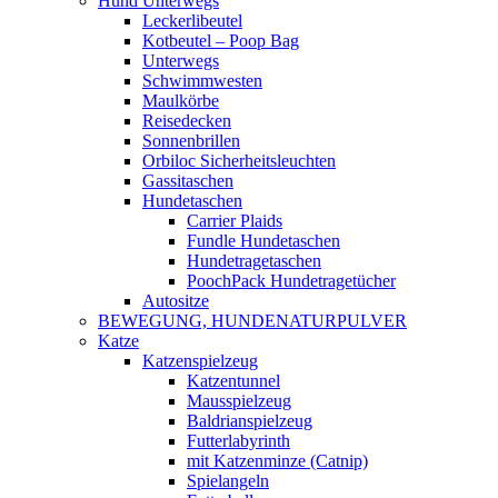
Hund Unterwegs
Leckerlibeutel
Kotbeutel – Poop Bag
Unterwegs
Schwimmwesten
Maulkörbe
Reisedecken
Sonnenbrillen
Orbiloc Sicherheitsleuchten
Gassitaschen
Hundetaschen
Carrier Plaids
Fundle Hundetaschen
Hundetragetaschen
PoochPack Hundetragetücher
Autositze
BEWEGUNG, HUNDENATURPULVER
Katze
Katzenspielzeug
Katzentunnel
Mausspielzeug
Baldrianspielzeug
Futterlabyrinth
mit Katzenminze (Catnip)
Spielangeln