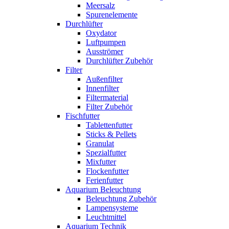
Meersalz
Spurenelemente
Durchlüfter
Oxydator
Luftpumpen
Ausströmer
Durchlüfter Zubehör
Filter
Außenfilter
Innenfilter
Filtermaterial
Filter Zubehör
Fischfutter
Tablettenfutter
Sticks & Pellets
Granulat
Spezialfutter
Mixfutter
Flockenfutter
Ferienfutter
Aquarium Beleuchtung
Beleuchtung Zubehör
Lampensysteme
Leuchtmittel
Aquarium Technik