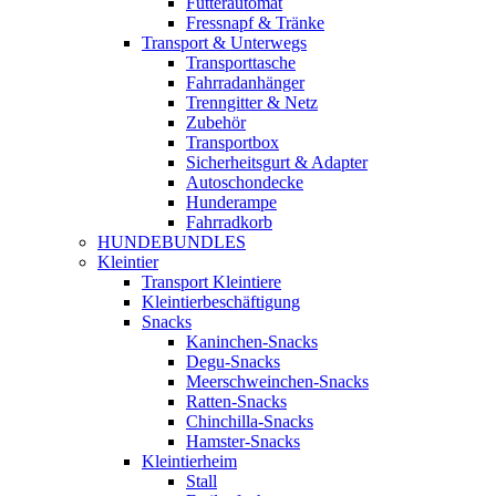
Futterautomat
Fressnapf & Tränke
Transport & Unterwegs
Transporttasche
Fahrradanhänger
Trenngitter & Netz
Zubehör
Transportbox
Sicherheitsgurt & Adapter
Autoschondecke
Hunderampe
Fahrradkorb
HUNDEBUNDLES
Kleintier
Transport Kleintiere
Kleintierbeschäftigung
Snacks
Kaninchen-Snacks
Degu-Snacks
Meerschweinchen-Snacks
Ratten-Snacks
Chinchilla-Snacks
Hamster-Snacks
Kleintierheim
Stall