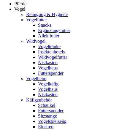
Pferde
Vogel
Reinigung & Hygiene
Vogelfutter
Snacks
Ergänzungsfutter
Alleinfutter
Wildvogel
Vogeltränke
Insektenhotels
Wildvogelfutter
Nistkasten
Vogelhaus
Futterspender
Vogelheim
Vogelkäfig
Vogelhaus
Nistkasten
Käfigzubehör
Schaukel
Futterspender
Sitzstange
Vogelspielzeug
Einstreu