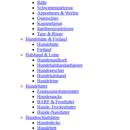
Bälle
Schwimmspielzeug
Apportieren & Werfen
Quietschies
Kauspielzeug
Intelligenzspielzeug
Taue & Ringe
Hundehütte & Freilauf
Hundehütte
Freilauf
Halsband & Leine
Hundemaulkorb
Hundehalsbandanhänger
Hundegeschirr
Hundehalsband
Hundeleine
Hundefutter
Ergänzungsfuttermittel
Hundesnacks
BARF & Frostfutter
Hunde-Trockenfutter
Hunde-Nassfutter
Hundeschlafplätze
Hundedecke
Hundebett