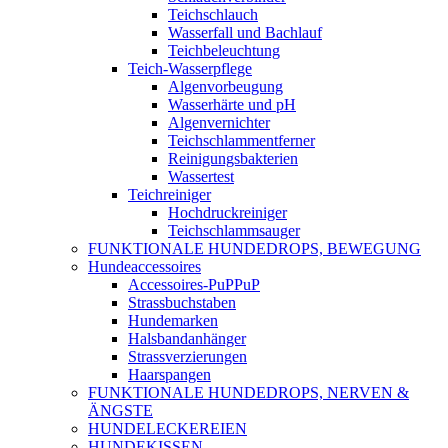
Teichschlauch
Wasserfall und Bachlauf
Teichbeleuchtung
Teich-Wasserpflege
Algenvorbeugung
Wasserhärte und pH
Algenvernichter
Teichschlammentferner
Reinigungsbakterien
Wassertest
Teichreiniger
Hochdruckreiniger
Teichschlammsauger
FUNKTIONALE HUNDEDROPS, BEWEGUNG
Hundeaccessoires
Accessoires-PuPPuP
Strassbuchstaben
Hundemarken
Halsbandanhänger
Strassverzierungen
Haarspangen
FUNKTIONALE HUNDEDROPS, NERVEN &
ÄNGSTE
HUNDELECKEREIEN
HUNDEKISSEN