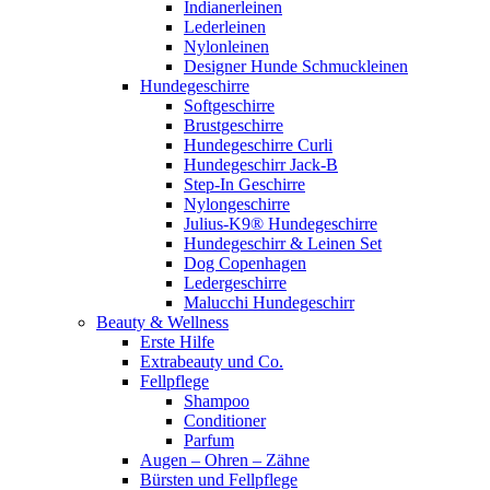
Indianerleinen
Lederleinen
Nylonleinen
Designer Hunde Schmuckleinen
Hundegeschirre
Softgeschirre
Brustgeschirre
Hundegeschirre Curli
Hundegeschirr Jack-B
Step-In Geschirre
Nylongeschirre
Julius-K9® Hundegeschirre
Hundegeschirr & Leinen Set
Dog Copenhagen
Ledergeschirre
Malucchi Hundegeschirr
Beauty & Wellness
Erste Hilfe
Extrabeauty und Co.
Fellpflege
Shampoo
Conditioner
Parfum
Augen – Ohren – Zähne
Bürsten und Fellpflege