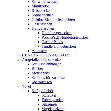
Schwimmwesten
Maulkörbe
Reisedecken
Sonnenbrillen
Orbiloc Sicherheitsleuchten
Gassitaschen
Hundetaschen
Hundetragetaschen
PoochPack Hundetragetücher
Carrier Plaids
Fundle Hundetaschen
Autositze
HUNDEPFOTENBALSAME
Ausgefallene Geschenke
Schlüsselanhänger
Bücher
Mousepads
Schönes für Zuhause
Sparbüchsen
Vogel
Käfigzubehör
Schaukel
Futterspender
Sitzstange
Vogelspielzeug