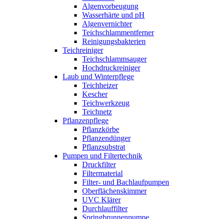
Algenvorbeugung
Wasserhärte und pH
Algenvernichter
Teichschlammentferner
Reinigungsbakterien
Teichreiniger
Teichschlammsauger
Hochdruckreiniger
Laub und Winterpflege
Teichheizer
Kescher
Teichwerkzeug
Teichnetz
Pflanzenpflege
Pflanzkörbe
Pflanzendünger
Pflanzsubstrat
Pumpen und Filtertechnik
Druckfilter
Filtermaterial
Filter- und Bachlaufpumpen
Oberflächenskimmer
UVC Klärer
Durchlauffilter
Springbrunnenpumpe