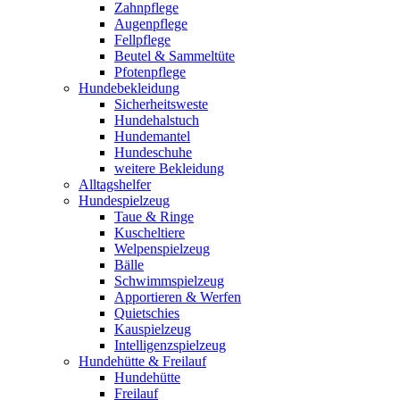
Zahnpflege
Augenpflege
Fellpflege
Beutel & Sammeltüte
Pfotenpflege
Hundebekleidung
Sicherheitsweste
Hundehalstuch
Hundemantel
Hundeschuhe
weitere Bekleidung
Alltagshelfer
Hundespielzeug
Taue & Ringe
Kuscheltiere
Welpenspielzeug
Bälle
Schwimmspielzeug
Apportieren & Werfen
Quietschies
Kauspielzeug
Intelligenzspielzeug
Hundehütte & Freilauf
Hundehütte
Freilauf