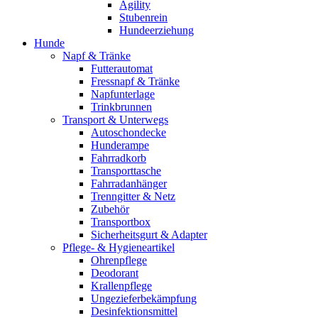
Agility
Stubenrein
Hundeerziehung
Hunde
Napf & Tränke
Futterautomat
Fressnapf & Tränke
Napfunterlage
Trinkbrunnen
Transport & Unterwegs
Autoschondecke
Hunderampe
Fahrradkorb
Transporttasche
Fahrradanhänger
Trenngitter & Netz
Zubehör
Transportbox
Sicherheitsgurt & Adapter
Pflege- & Hygieneartikel
Ohrenpflege
Deodorant
Krallenpflege
Ungezieferbekämpfung
Desinfektionsmittel