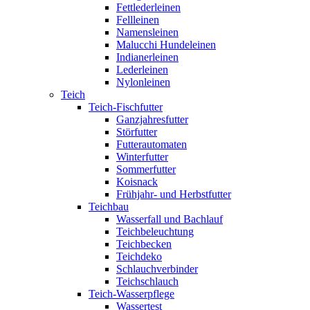
Fettlederleinen
Fellleinen
Namensleinen
Malucchi Hundeleinen
Indianerleinen
Lederleinen
Nylonleinen
Teich
Teich-Fischfutter
Ganzjahresfutter
Störfutter
Futterautomaten
Winterfutter
Sommerfutter
Koisnack
Frühjahr- und Herbstfutter
Teichbau
Wasserfall und Bachlauf
Teichbeleuchtung
Teichbecken
Teichdeko
Schlauchverbinder
Teichschlauch
Teich-Wasserpflege
Wassertest