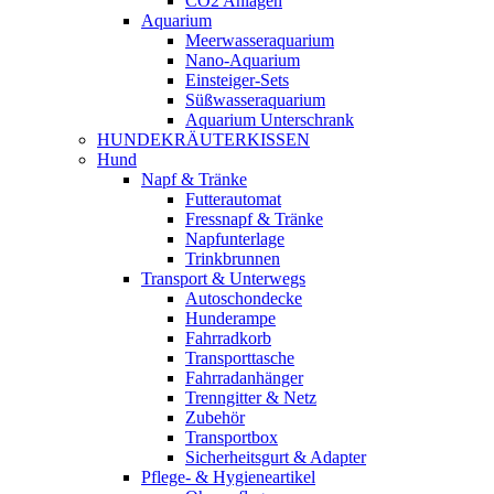
CO2 Anlagen
Aquarium
Meerwasseraquarium
Nano-Aquarium
Einsteiger-Sets
Süßwasseraquarium
Aquarium Unterschrank
HUNDEKRÄUTERKISSEN
Hund
Napf & Tränke
Futterautomat
Fressnapf & Tränke
Napfunterlage
Trinkbrunnen
Transport & Unterwegs
Autoschondecke
Hunderampe
Fahrradkorb
Transporttasche
Fahrradanhänger
Trenngitter & Netz
Zubehör
Transportbox
Sicherheitsgurt & Adapter
Pflege- & Hygieneartikel