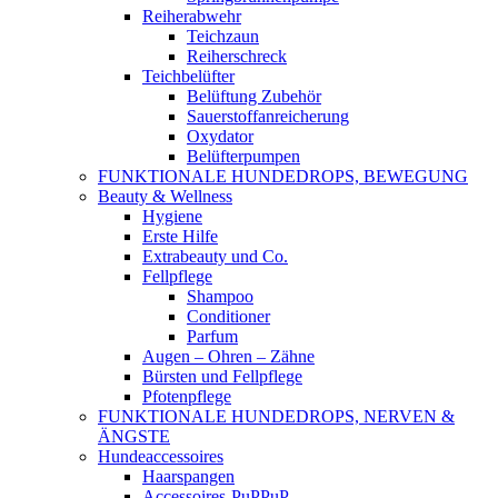
Reiherabwehr
Teichzaun
Reiherschreck
Teichbelüfter
Belüftung Zubehör
Sauerstoffanreicherung
Oxydator
Belüfterpumpen
FUNKTIONALE HUNDEDROPS, BEWEGUNG
Beauty & Wellness
Hygiene
Erste Hilfe
Extrabeauty und Co.
Fellpflege
Shampoo
Conditioner
Parfum
Augen – Ohren – Zähne
Bürsten und Fellpflege
Pfotenpflege
FUNKTIONALE HUNDEDROPS, NERVEN &
ÄNGSTE
Hundeaccessoires
Haarspangen
Accessoires-PuPPuP