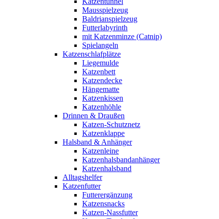
Katzentunnel
Mausspielzeug
Baldrianspielzeug
Futterlabyrinth
mit Katzenminze (Catnip)
Spielangeln
Katzenschlafplätze
Liegemulde
Katzenbett
Katzendecke
Hängematte
Katzenkissen
Katzenhöhle
Drinnen & Draußen
Katzen-Schutznetz
Katzenklappe
Halsband & Anhänger
Katzenleine
Katzenhalsbandanhänger
Katzenhalsband
Alltagshelfer
Katzenfutter
Futterergänzung
Katzensnacks
Katzen-Nassfutter