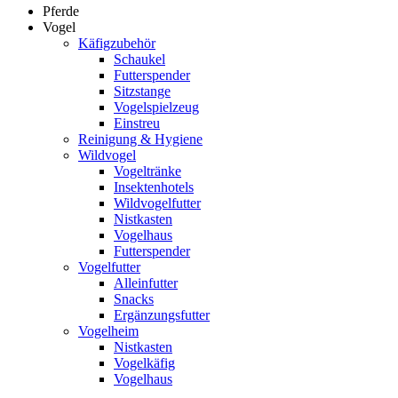
Pferde
Vogel
Käfigzubehör
Schaukel
Futterspender
Sitzstange
Vogelspielzeug
Einstreu
Reinigung & Hygiene
Wildvogel
Vogeltränke
Insektenhotels
Wildvogelfutter
Nistkasten
Vogelhaus
Futterspender
Vogelfutter
Alleinfutter
Snacks
Ergänzungsfutter
Vogelheim
Nistkasten
Vogelkäfig
Vogelhaus