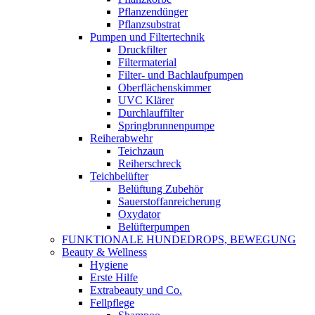
Pflanzendünger
Pflanzsubstrat
Pumpen und Filtertechnik
Druckfilter
Filtermaterial
Filter- und Bachlaufpumpen
Oberflächenskimmer
UVC Klärer
Durchlauffilter
Springbrunnenpumpe
Reiherabwehr
Teichzaun
Reiherschreck
Teichbelüfter
Belüftung Zubehör
Sauerstoffanreicherung
Oxydator
Belüfterpumpen
FUNKTIONALE HUNDEDROPS, BEWEGUNG
Beauty & Wellness
Hygiene
Erste Hilfe
Extrabeauty und Co.
Fellpflege