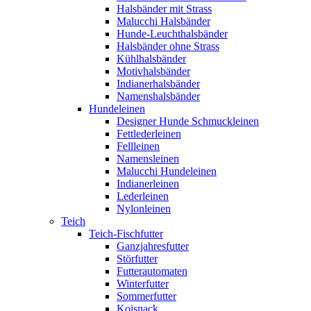
Halsbänder mit Strass
Malucchi Halsbänder
Hunde-Leuchthalsbänder
Halsbänder ohne Strass
Kühlhalsbänder
Motivhalsbänder
Indianerhalsbänder
Namenshalsbänder
Hundeleinen
Designer Hunde Schmuckleinen
Fettlederleinen
Fellleinen
Namensleinen
Malucchi Hundeleinen
Indianerleinen
Lederleinen
Nylonleinen
Teich
Teich-Fischfutter
Ganzjahresfutter
Störfutter
Futterautomaten
Winterfutter
Sommerfutter
Koisnack