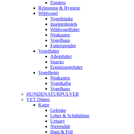
Einstreu
Reinigung & Hygiene
Wildvogel
Vogeltränke
Insektenhotels
Wildvogelfutter
Nistkasten
Vogelhaus
Futterspender
Vogelfutter
Alleinfutter
Snacks
Ergänzungsfutter
Vogelheim
Nistkasten
Vogelkäfig
Vogelhaus
HUNDENATURPULVER
VET Diäten
Katze
Gelenke
Leber & Schilddrüse
Urinary
Nierendiät
Haut & Fell