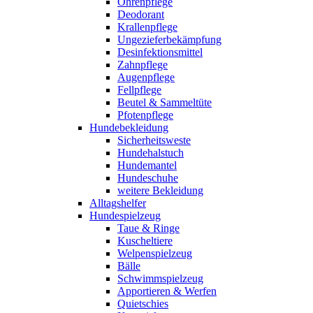
Ohrenpflege
Deodorant
Krallenpflege
Ungezieferbekämpfung
Desinfektionsmittel
Zahnpflege
Augenpflege
Fellpflege
Beutel & Sammeltüte
Pfotenpflege
Hundebekleidung
Sicherheitsweste
Hundehalstuch
Hundemantel
Hundeschuhe
weitere Bekleidung
Alltagshelfer
Hundespielzeug
Taue & Ringe
Kuscheltiere
Welpenspielzeug
Bälle
Schwimmspielzeug
Apportieren & Werfen
Quietschies