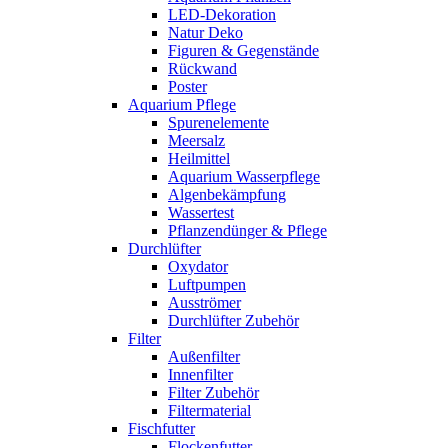
LED-Dekoration
Natur Deko
Figuren & Gegenstände
Rückwand
Poster
Aquarium Pflege
Spurenelemente
Meersalz
Heilmittel
Aquarium Wasserpflege
Algenbekämpfung
Wassertest
Pflanzendünger & Pflege
Durchlüfter
Oxydator
Luftpumpen
Ausströmer
Durchlüfter Zubehör
Filter
Außenfilter
Innenfilter
Filter Zubehör
Filtermaterial
Fischfutter
Flockenfutter