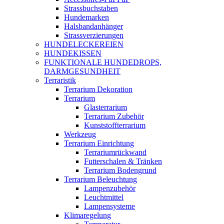
Strassbuchstaben
Hundemarken
Halsbandanhänger
Strassverzierungen
HUNDELECKEREIEN
HUNDEKISSEN
FUNKTIONALE HUNDEDROPS,
DARMGESUNDHEIT
Terraristik
Terrarium Dekoration
Terrarium
Glasterrarium
Terrarium Zubehör
Kunststoffterrarium
Werkzeug
Terrarium Einrichtung
Terrariumrückwand
Futterschalen & Tränken
Terrarium Bodengrund
Terrarium Beleuchtung
Lampenzubehör
Leuchtmittel
Lampensysteme
Klimaregelung