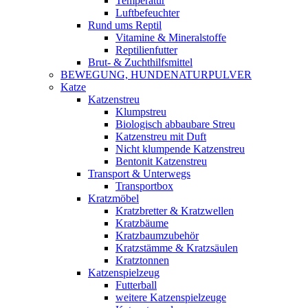
Temperatur
Luftbefeuchter
Rund ums Reptil
Vitamine & Mineralstoffe
Reptilienfutter
Brut- & Zuchthilfsmittel
BEWEGUNG, HUNDENATURPULVER
Katze
Katzenstreu
Klumpstreu
Biologisch abbaubare Streu
Katzenstreu mit Duft
Nicht klumpende Katzenstreu
Bentonit Katzenstreu
Transport & Unterwegs
Transportbox
Kratzmöbel
Kratzbretter & Kratzwellen
Kratzbäume
Kratzbaumzubehör
Kratzstämme & Kratzsäulen
Kratztonnen
Katzenspielzeug
Futterball
weitere Katzenspielzeuge