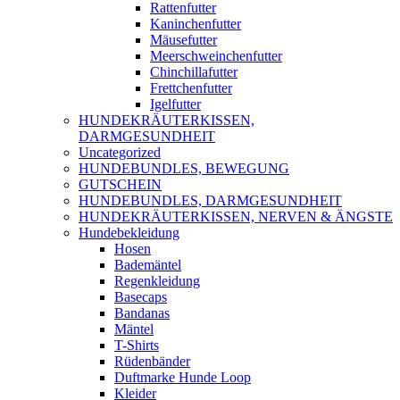
Rattenfutter
Kaninchenfutter
Mäusefutter
Meerschweinchenfutter
Chinchillafutter
Frettchenfutter
Igelfutter
HUNDEKRÄUTERKISSEN,
DARMGESUNDHEIT
Uncategorized
HUNDEBUNDLES, BEWEGUNG
GUTSCHEIN
HUNDEBUNDLES, DARMGESUNDHEIT
HUNDEKRÄUTERKISSEN, NERVEN & ÄNGSTE
Hundebekleidung
Hosen
Bademäntel
Regenkleidung
Basecaps
Bandanas
Mäntel
T-Shirts
Rüdenbänder
Duftmarke Hunde Loop
Kleider