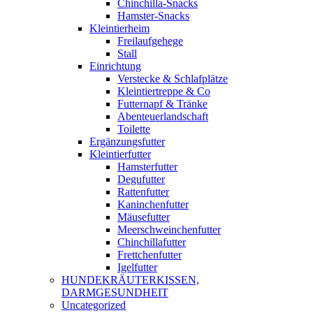
Chinchilla-Snacks
Hamster-Snacks
Kleintierheim
Freilaufgehege
Stall
Einrichtung
Verstecke & Schlafplätze
Kleintiertreppe & Co
Futternapf & Tränke
Abenteuerlandschaft
Toilette
Ergänzungsfutter
Kleintierfutter
Hamsterfutter
Degufutter
Rattenfutter
Kaninchenfutter
Mäusefutter
Meerschweinchenfutter
Chinchillafutter
Frettchenfutter
Igelfutter
HUNDEKRÄUTERKISSEN,
DARMGESUNDHEIT
Uncategorized