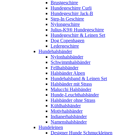
Brustgeschirre
Hundegeschirre Curli
Hundegeschirr Jack-B
Step-In Geschirre
Nylongeschirre
Julius-K9® Hundegeschirre
Hundegeschirr & Leinen Set
Dog Copenhagen
Ledergeschirre
Hundehalsbänder
Nylonhalsbänder
Schwimmhalsbänder
Fellhalsbänder
Halsbänder Alpen
Hundehalsband & Leinen Set
Halsbänder mit Strass
Malucchi Halsbänder
Hunde-Leuchthalsbänder
Halsbänder ohne Strass
Kühlhalsbänder
Motivhalsbänder
Indianerhalsbänder
Namenshalsbänder
Hundeleinen
Designer Hunde Schmuckleinen