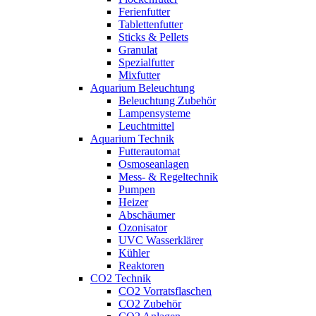
Ferienfutter
Tablettenfutter
Sticks & Pellets
Granulat
Spezialfutter
Mixfutter
Aquarium Beleuchtung
Beleuchtung Zubehör
Lampensysteme
Leuchtmittel
Aquarium Technik
Futterautomat
Osmoseanlagen
Mess- & Regeltechnik
Pumpen
Heizer
Abschäumer
Ozonisator
UVC Wasserklärer
Kühler
Reaktoren
CO2 Technik
CO2 Vorratsflaschen
CO2 Zubehör