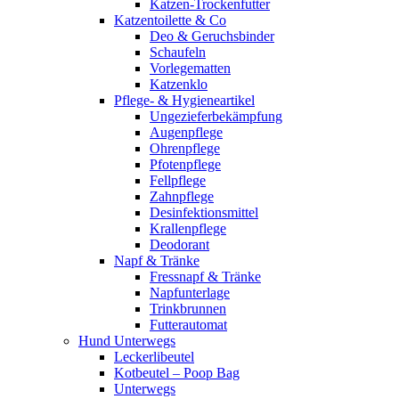
Katzen-Trockenfutter
Katzentoilette & Co
Deo & Geruchsbinder
Schaufeln
Vorlegematten
Katzenklo
Pflege- & Hygieneartikel
Ungezieferbekämpfung
Augenpflege
Ohrenpflege
Pfotenpflege
Fellpflege
Zahnpflege
Desinfektionsmittel
Krallenpflege
Deodorant
Napf & Tränke
Fressnapf & Tränke
Napfunterlage
Trinkbrunnen
Futterautomat
Hund Unterwegs
Leckerlibeutel
Kotbeutel – Poop Bag
Unterwegs