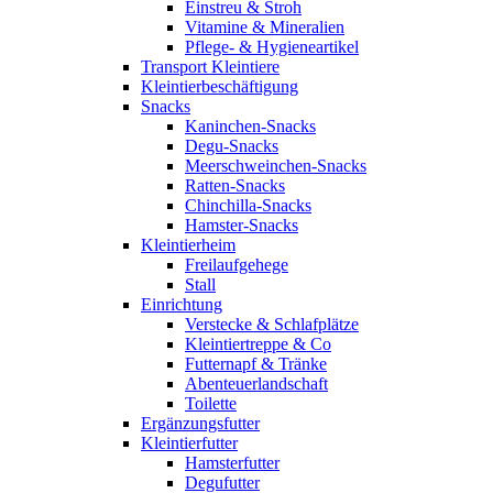
Einstreu & Stroh
Vitamine & Mineralien
Pflege- & Hygieneartikel
Transport Kleintiere
Kleintierbeschäftigung
Snacks
Kaninchen-Snacks
Degu-Snacks
Meerschweinchen-Snacks
Ratten-Snacks
Chinchilla-Snacks
Hamster-Snacks
Kleintierheim
Freilaufgehege
Stall
Einrichtung
Verstecke & Schlafplätze
Kleintiertreppe & Co
Futternapf & Tränke
Abenteuerlandschaft
Toilette
Ergänzungsfutter
Kleintierfutter
Hamsterfutter
Degufutter