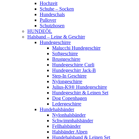
Hochzeit
Schuhe – Socken
Hundeschals
Pullover
Schutzhosen
HUNDEÖL
Halsband – Leine & Geschirr
Hundegeschirre
Malucchi Hundegeschirr
Softgeschirre
Brustgeschirre
Hundegeschirre Curli
Hundegeschirr Jack-B
Step-In Geschirre
Nylongeschirre
Julius-K9® Hundegeschirre
Hundegeschirr & Leinen Set
Dog Copenhagen
Ledergeschirre
Hundehalsbänder
Nylonhalsbänder
Schwimmhalsbänder
Fellhalsbänder
Halsbänder Alpen
Hundehalsband & Leinen Set