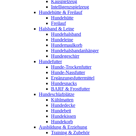
Kauspielzeug
Intelligenzspielzeug
Hundehütte & Freilauf
Hundehütte
Freilauf
Halsband & Leine
Hundehalsband
Hundeleine
Hundemaulkorb
Hundehalsbandanhänger
Hundegeschirr
Hundefutter
Hunde-Trockenfutter
Hunde-Nassfutter
Ergänzungsfuttermittel
Hundesnacks
BARF & Frostfutter
Hundeschlafplätze
Kühlmatten
Hundedecke
Hundebett
Hundekissen
Hundekorb
Ausbildung & Erziehung
Training & Zubehör