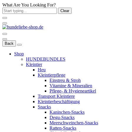
What Are You Looking For?
Clear
Back
Shop
HUNDEBUNDLES
Kleintier
Heu
Kleintierpflege
Einstreu & Stroh
Vitamine & Mineralien
Pflege- & Hygieneartikel
Transport Kleintiere
Kleintierbeschäftigung
Snacks
Kaninchen-Snacks
Degu-Snacks
Meerschweinchen-Snacks
Ratten-Snacks