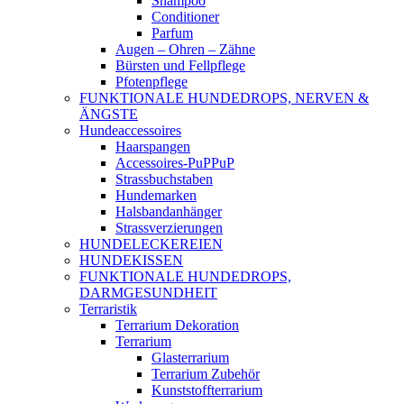
Shampoo
Conditioner
Parfum
Augen – Ohren – Zähne
Bürsten und Fellpflege
Pfotenpflege
FUNKTIONALE HUNDEDROPS, NERVEN &
ÄNGSTE
Hundeaccessoires
Haarspangen
Accessoires-PuPPuP
Strassbuchstaben
Hundemarken
Halsbandanhänger
Strassverzierungen
HUNDELECKEREIEN
HUNDEKISSEN
FUNKTIONALE HUNDEDROPS,
DARMGESUNDHEIT
Terraristik
Terrarium Dekoration
Terrarium
Glasterrarium
Terrarium Zubehör
Kunststoffterrarium