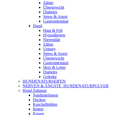
Zähne
Übergewicht
Diabetes
Stress & Angst
Gastrointestinal
Hund
Haut & Fell
Hypoallergen
Nierendiät
Zähne
Urinary
Stress & Angst
Übergewicht
Gastrointestinal
Herz & Leber
Diabetes
Gelenke
HUNDENATURSEIFEN
NERVEN & ÄNGSTE, HUNDENATURPULVER
Hund Zuhause
Napfunterlagen
Decken
Kuschelhöhlen
Betten
Kissen