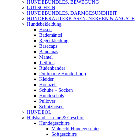
HUNDEBUNDLES, BEWEGUNG
GUTSCHEIN
HUNDEBUNDLES, DARMGESUNDHEIT
HUNDEKRÄUTERKISSEN, NERVEN & ÄNGSTE
Hundebekleidung
Hosen
Bademäntel
Regenkleidung
Basecaps
Bandanas
Mäntel
T-Shirts
Rüdenbänder
Duftmarke Hunde Loop
Kleider
Hochzeit
Schuhe – Socken
Hundeschals
Pullover
Schutzhosen
HUNDEÖL
Halsband – Leine & Geschirr
Hundegeschirre
Malucchi Hundegeschirr
Softgeschirre