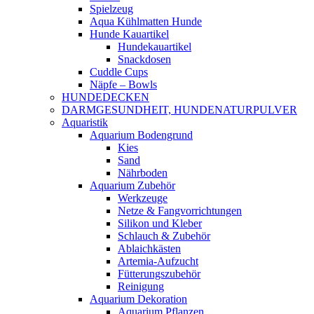
Spielzeug
Aqua Kühlmatten Hunde
Hunde Kauartikel
Hundekauartikel
Snackdosen
Cuddle Cups
Näpfe – Bowls
HUNDEDECKEN
DARMGESUNDHEIT, HUNDENATURPULVER
Aquaristik
Aquarium Bodengrund
Kies
Sand
Nährboden
Aquarium Zubehör
Werkzeuge
Netze & Fangvorrichtungen
Silikon und Kleber
Schlauch & Zubehör
Ablaichkästen
Artemia-Aufzucht
Fütterungszubehör
Reinigung
Aquarium Dekoration
Aquarium Pflanzen