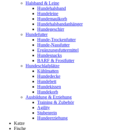
Halsband & Leine
Hundehalsband
Hundeleine
Hundemaulkorb
Hundehalsbandanhänger
Hundegeschirr
Hundefutter
Hunde-Trockenfutter
Hunde-Nassfutter
Ergänzungsfuttermittel
Hundesnacks
BARF & Frostfutter
Hundeschlafplätze
Kühlmatten
Hundedecke
Hundebett
Hundekissen
Hundekorb
Ausbildung & Erziehung
Training & Zubehör
Agility
Stubenrein
Hundeerziehung
Katze
Fische