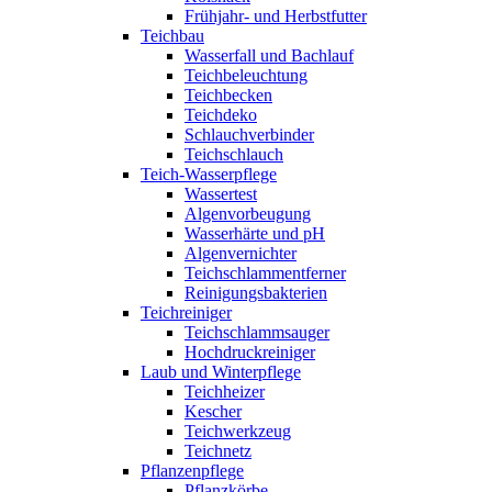
Frühjahr- und Herbstfutter
Teichbau
Wasserfall und Bachlauf
Teichbeleuchtung
Teichbecken
Teichdeko
Schlauchverbinder
Teichschlauch
Teich-Wasserpflege
Wassertest
Algenvorbeugung
Wasserhärte und pH
Algenvernichter
Teichschlammentferner
Reinigungsbakterien
Teichreiniger
Teichschlammsauger
Hochdruckreiniger
Laub und Winterpflege
Teichheizer
Kescher
Teichwerkzeug
Teichnetz
Pflanzenpflege
Pflanzkörbe