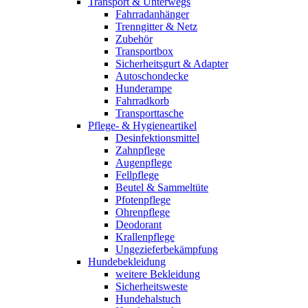
Transport & Unterwegs
Fahrradanhänger
Trenngitter & Netz
Zubehör
Transportbox
Sicherheitsgurt & Adapter
Autoschondecke
Hunderampe
Fahrradkorb
Transporttasche
Pflege- & Hygieneartikel
Desinfektionsmittel
Zahnpflege
Augenpflege
Fellpflege
Beutel & Sammeltüte
Pfotenpflege
Ohrenpflege
Deodorant
Krallenpflege
Ungezieferbekämpfung
Hundebekleidung
weitere Bekleidung
Sicherheitsweste
Hundehalstuch