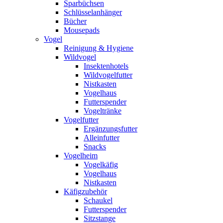
Sparbüchsen
Schlüsselanhänger
Bücher
Mousepads
Vogel
Reinigung & Hygiene
Wildvogel
Insektenhotels
Wildvogelfutter
Nistkasten
Vogelhaus
Futterspender
Vogeltränke
Vogelfutter
Ergänzungsfutter
Alleinfutter
Snacks
Vogelheim
Vogelkäfig
Vogelhaus
Nistkasten
Käfigzubehör
Schaukel
Futterspender
Sitzstange