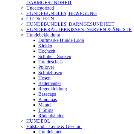
DARMGESUNDHEIT
Uncategorized
HUNDEBUNDLES, BEWEGUNG
GUTSCHEIN
HUNDEBUNDLES, DARMGESUNDHEIT
HUNDEKRÄUTERKISSEN, NERVEN & ÄNGSTE
Hundebekleidung
Duftmarke Hunde Loop
Kleider
Hochzeit
Schuhe – Socken
Hundeschals
Pullover
Schutzhosen
Hosen
Bademäntel
Regenkleidung
Basecaps
Bandanas
Mäntel
T-Shirts
Rüdenbänder
HUNDEÖL
Halsband – Leine & Geschirr
Hundeleinen