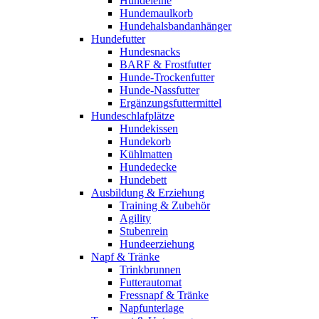
Hundeleine
Hundemaulkorb
Hundehalsbandanhänger
Hundefutter
Hundesnacks
BARF & Frostfutter
Hunde-Trockenfutter
Hunde-Nassfutter
Ergänzungsfuttermittel
Hundeschlafplätze
Hundekissen
Hundekorb
Kühlmatten
Hundedecke
Hundebett
Ausbildung & Erziehung
Training & Zubehör
Agility
Stubenrein
Hundeerziehung
Napf & Tränke
Trinkbrunnen
Futterautomat
Fressnapf & Tränke
Napfunterlage