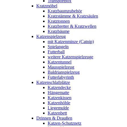
Transportbox
Kratzmöbel
Kratzbaumzubehör
Kratzstämme & Kratzsäulen
Kratztonnen
Kratzbretter & Kratzwellen
Kratzbäume
Katzenspielzeug
mit Katzenminze (Catnip)
Spielangeln
Futterball
weitere Katzenspielzeuge
Katzentunnel
Mausspielzeug
Baldrianspielzeug
Futterlabyrinth
Katzenschlafplätze
Katzendecke
Hängematte
Katzenkissen
Katzenhöhle
Liegemulde
Katzenbett
Drinnen & Draußen
Katzen-Schutznetz