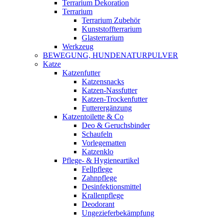
Terrarium Dekoration
Terrarium
Terrarium Zubehör
Kunststoffterrarium
Glasterrarium
Werkzeug
BEWEGUNG, HUNDENATURPULVER
Katze
Katzenfutter
Katzensnacks
Katzen-Nassfutter
Katzen-Trockenfutter
Futterergänzung
Katzentoilette & Co
Deo & Geruchsbinder
Schaufeln
Vorlegematten
Katzenklo
Pflege- & Hygieneartikel
Fellpflege
Zahnpflege
Desinfektionsmittel
Krallenpflege
Deodorant
Ungezieferbekämpfung