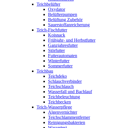
Teichbelüfter
Oxydator
Belüfterpumpen
Belüftung Zubehör
Sauerstoffanreicherung
Teich-Fischfutter
Koisnack
Frühjahr- und Herbstfutter
Ganzjahresfutter
Störfutter
Futterautomaten
Winterfutter
Sommerfutter
Teichbau
Teichdeko
Schlauchverbinder
Teichschlauch
Wasserfall und Bachlauf
Teichbeleuchtung
Teichbecken
Teich-Wasserpflege
Algenvernichter
Teichschlammentferner
Reinigungsbakterien
Wassertest