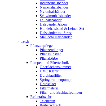
Indianerhalsbänder
Namenshalsbänder
Nylonhalsbänder
Schwimmhalsbänder
Fellhalsbänder
Halsbänder Alpen
Hundehalsband & Leinen Set
Halsbänder mit Strass
Malucchi Halsbänder
Teich
Pflanzenpflege
Pflanzendünger
Pflanzsubstrat
Pflanzkörbe
Pumpen und Filtertechnik
Oberflächenskimmer
UVC Klärer
Durchlauffilter
Springbrunnenpumpe
Druckfilter
Filtermaterial
Filter- und Bachlaufpumpen
Reiherabwehr
Teichzaun
Reiherschreck