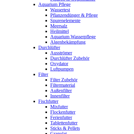
Aquarium Pflege
Wassertest
Pflanzendünger & Pflege
Spurenelemente
Meersalz
Heilmittel
Aquarium Wasserpflege
Algenbekämpfung
Durchlüfter
Ausströmer
Durchlüfter Zubehör
Oxydator
Luftpumpen
Filter
Filter Zubehör
Filtermaterial
Außenfilter
Innenfilter
Fischfutter
Mixfutter
Flockenfutter
Ferienfutter
Tablettenfutter
Sticks & Pellets
Granulat