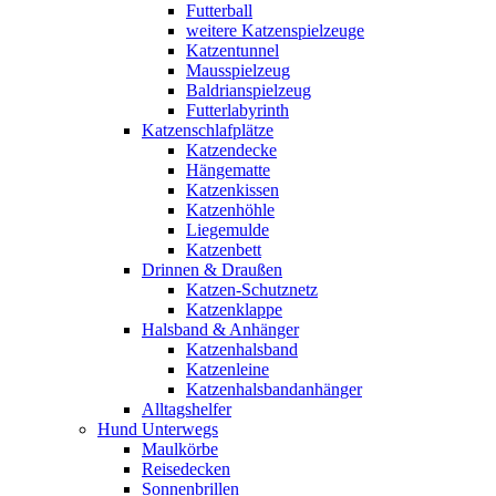
Futterball
weitere Katzenspielzeuge
Katzentunnel
Mausspielzeug
Baldrianspielzeug
Futterlabyrinth
Katzenschlafplätze
Katzendecke
Hängematte
Katzenkissen
Katzenhöhle
Liegemulde
Katzenbett
Drinnen & Draußen
Katzen-Schutznetz
Katzenklappe
Halsband & Anhänger
Katzenhalsband
Katzenleine
Katzenhalsbandanhänger
Alltagshelfer
Hund Unterwegs
Maulkörbe
Reisedecken
Sonnenbrillen