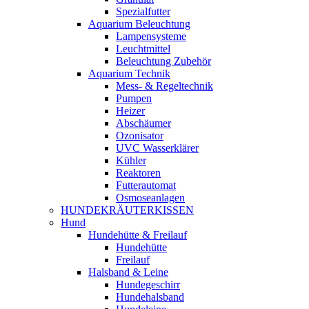
Spezialfutter
Aquarium Beleuchtung
Lampensysteme
Leuchtmittel
Beleuchtung Zubehör
Aquarium Technik
Mess- & Regeltechnik
Pumpen
Heizer
Abschäumer
Ozonisator
UVC Wasserklärer
Kühler
Reaktoren
Futterautomat
Osmoseanlagen
HUNDEKRÄUTERKISSEN
Hund
Hundehütte & Freilauf
Hundehütte
Freilauf
Halsband & Leine
Hundegeschirr
Hundehalsband