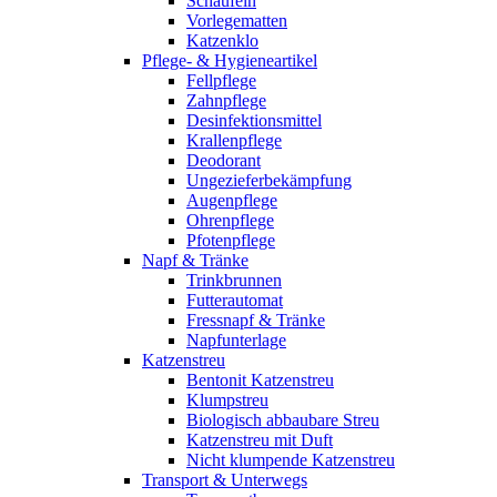
Schaufeln
Vorlegematten
Katzenklo
Pflege- & Hygieneartikel
Fellpflege
Zahnpflege
Desinfektionsmittel
Krallenpflege
Deodorant
Ungezieferbekämpfung
Augenpflege
Ohrenpflege
Pfotenpflege
Napf & Tränke
Trinkbrunnen
Futterautomat
Fressnapf & Tränke
Napfunterlage
Katzenstreu
Bentonit Katzenstreu
Klumpstreu
Biologisch abbaubare Streu
Katzenstreu mit Duft
Nicht klumpende Katzenstreu
Transport & Unterwegs