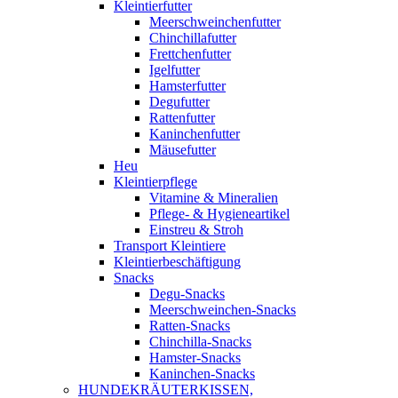
Kleintierfutter
Meerschweinchenfutter
Chinchillafutter
Frettchenfutter
Igelfutter
Hamsterfutter
Degufutter
Rattenfutter
Kaninchenfutter
Mäusefutter
Heu
Kleintierpflege
Vitamine & Mineralien
Pflege- & Hygieneartikel
Einstreu & Stroh
Transport Kleintiere
Kleintierbeschäftigung
Snacks
Degu-Snacks
Meerschweinchen-Snacks
Ratten-Snacks
Chinchilla-Snacks
Hamster-Snacks
Kaninchen-Snacks
HUNDEKRÄUTERKISSEN,