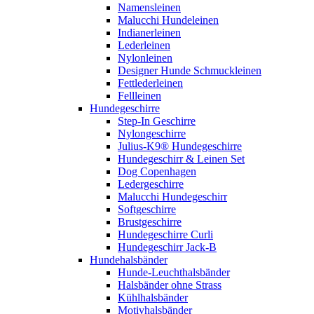
Namensleinen
Malucchi Hundeleinen
Indianerleinen
Lederleinen
Nylonleinen
Designer Hunde Schmuckleinen
Fettlederleinen
Fellleinen
Hundegeschirre
Step-In Geschirre
Nylongeschirre
Julius-K9® Hundegeschirre
Hundegeschirr & Leinen Set
Dog Copenhagen
Ledergeschirre
Malucchi Hundegeschirr
Softgeschirre
Brustgeschirre
Hundegeschirre Curli
Hundegeschirr Jack-B
Hundehalsbänder
Hunde-Leuchthalsbänder
Halsbänder ohne Strass
Kühlhalsbänder
Motivhalsbänder