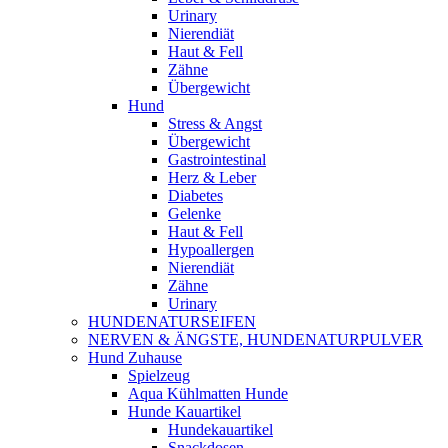
Urinary
Nierendiät
Haut & Fell
Zähne
Übergewicht
Hund
Stress & Angst
Übergewicht
Gastrointestinal
Herz & Leber
Diabetes
Gelenke
Haut & Fell
Hypoallergen
Nierendiät
Zähne
Urinary
HUNDENATURSEIFEN
NERVEN & ÄNGSTE, HUNDENATURPULVER
Hund Zuhause
Spielzeug
Aqua Kühlmatten Hunde
Hunde Kauartikel
Hundekauartikel
Snackdosen