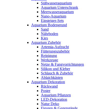
Süßwasseraquarium
Aquarium Unterschrank
Meerwasseraquarium
Nano-Aquarium
Einsteiger-Sets
Aquarium Bodengrund
Sand
Nährboden
Kies
Aquarium Zubehör
Artemia-Aufzucht
Fütterungszubehör
Reinigung
Werkzeuge
Netze & Fangvorrichtungen
Silikon und Kleber
Schlauch & Zubehör
Ablaichkästen
Aquarium Dekoration
Rückwand
Poster
Aquarium Pflanzen
LED-Dekoration
Natur Deko
Figuren & Gegenstände