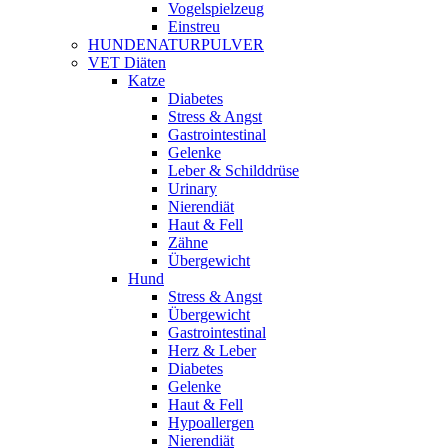
Vogelspielzeug
Einstreu
HUNDENATURPULVER
VET Diäten
Katze
Diabetes
Stress & Angst
Gastrointestinal
Gelenke
Leber & Schilddrüse
Urinary
Nierendiät
Haut & Fell
Zähne
Übergewicht
Hund
Stress & Angst
Übergewicht
Gastrointestinal
Herz & Leber
Diabetes
Gelenke
Haut & Fell
Hypoallergen
Nierendiät