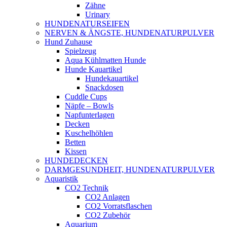
Zähne
Urinary
HUNDENATURSEIFEN
NERVEN & ÄNGSTE, HUNDENATURPULVER
Hund Zuhause
Spielzeug
Aqua Kühlmatten Hunde
Hunde Kauartikel
Hundekauartikel
Snackdosen
Cuddle Cups
Näpfe – Bowls
Napfunterlagen
Decken
Kuschelhöhlen
Betten
Kissen
HUNDEDECKEN
DARMGESUNDHEIT, HUNDENATURPULVER
Aquaristik
CO2 Technik
CO2 Anlagen
CO2 Vorratsflaschen
CO2 Zubehör
Aquarium