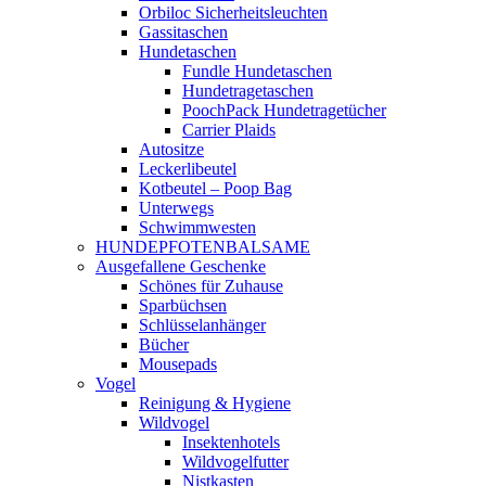
Orbiloc Sicherheitsleuchten
Gassitaschen
Hundetaschen
Fundle Hundetaschen
Hundetragetaschen
PoochPack Hundetragetücher
Carrier Plaids
Autositze
Leckerlibeutel
Kotbeutel – Poop Bag
Unterwegs
Schwimmwesten
HUNDEPFOTENBALSAME
Ausgefallene Geschenke
Schönes für Zuhause
Sparbüchsen
Schlüsselanhänger
Bücher
Mousepads
Vogel
Reinigung & Hygiene
Wildvogel
Insektenhotels
Wildvogelfutter
Nistkasten