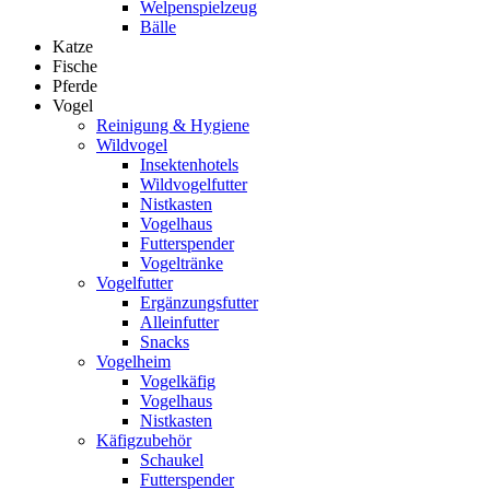
Welpenspielzeug
Bälle
Katze
Fische
Pferde
Vogel
Reinigung & Hygiene
Wildvogel
Insektenhotels
Wildvogelfutter
Nistkasten
Vogelhaus
Futterspender
Vogeltränke
Vogelfutter
Ergänzungsfutter
Alleinfutter
Snacks
Vogelheim
Vogelkäfig
Vogelhaus
Nistkasten
Käfigzubehör
Schaukel
Futterspender