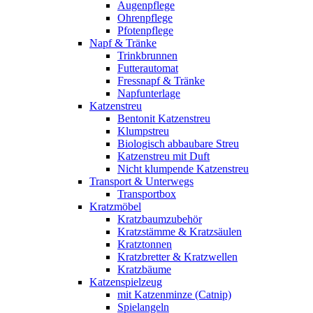
Augenpflege
Ohrenpflege
Pfotenpflege
Napf & Tränke
Trinkbrunnen
Futterautomat
Fressnapf & Tränke
Napfunterlage
Katzenstreu
Bentonit Katzenstreu
Klumpstreu
Biologisch abbaubare Streu
Katzenstreu mit Duft
Nicht klumpende Katzenstreu
Transport & Unterwegs
Transportbox
Kratzmöbel
Kratzbaumzubehör
Kratzstämme & Kratzsäulen
Kratztonnen
Kratzbretter & Kratzwellen
Kratzbäume
Katzenspielzeug
mit Katzenminze (Catnip)
Spielangeln