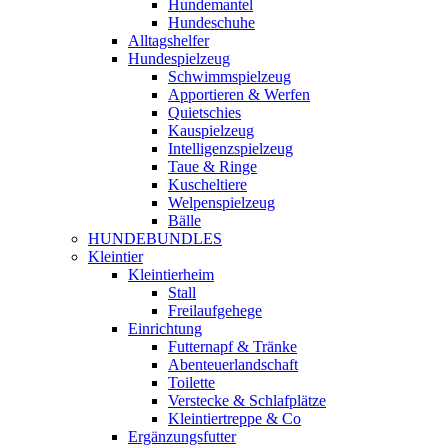
Hundemantel
Hundeschuhe
Alltagshelfer
Hundespielzeug
Schwimmspielzeug
Apportieren & Werfen
Quietschies
Kauspielzeug
Intelligenzspielzeug
Taue & Ringe
Kuscheltiere
Welpenspielzeug
Bälle
HUNDEBUNDLES
Kleintier
Kleintierheim
Stall
Freilaufgehege
Einrichtung
Futternapf & Tränke
Abenteuerlandschaft
Toilette
Verstecke & Schlafplätze
Kleintiertreppe & Co
Ergänzungsfutter