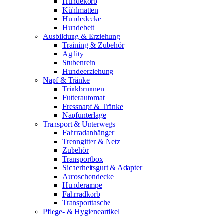
Hundekorb
Kühlmatten
Hundedecke
Hundebett
Ausbildung & Erziehung
Training & Zubehör
Agility
Stubenrein
Hundeerziehung
Napf & Tränke
Trinkbrunnen
Futterautomat
Fressnapf & Tränke
Napfunterlage
Transport & Unterwegs
Fahrradanhänger
Trenngitter & Netz
Zubehör
Transportbox
Sicherheitsgurt & Adapter
Autoschondecke
Hunderampe
Fahrradkorb
Transporttasche
Pflege- & Hygieneartikel