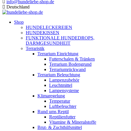
info@hundeliebe-shop.de
Deutschland
Shop
HUNDELECKEREIEN
HUNDEKISSEN
FUNKTIONALE HUNDEDROPS,
DARMGESUNDHEIT
Terraristik
Terrarium Einrichtung
Futterschalen & Tränken
Terrarium Bodengrund
Terrariumrückwand
Terrarium Beleuchtung
Lampenzubehör
Leuchtmittel
Lampensysteme
Klimaregelung
Temperatur
Luftbefeuchter
Rund ums Reptil
Reptilienfutter
Vitamine & Mineralstoffe
Brut- & Zuchthilfsmittel