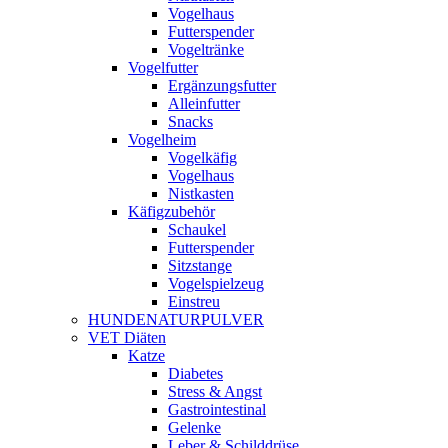
Vogelhaus
Futterspender
Vogeltränke
Vogelfutter
Ergänzungsfutter
Alleinfutter
Snacks
Vogelheim
Vogelkäfig
Vogelhaus
Nistkasten
Käfigzubehör
Schaukel
Futterspender
Sitzstange
Vogelspielzeug
Einstreu
HUNDENATURPULVER
VET Diäten
Katze
Diabetes
Stress & Angst
Gastrointestinal
Gelenke
Leber & Schilddrüse