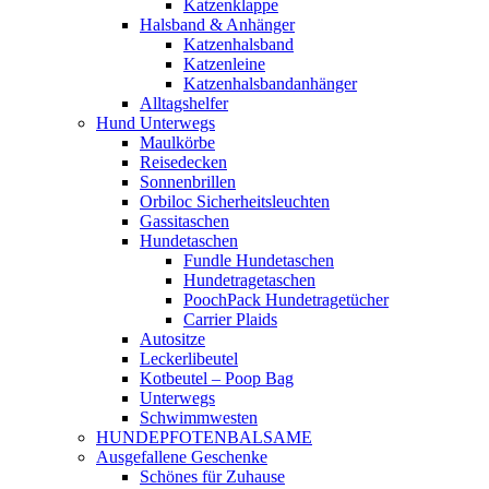
Katzenklappe
Halsband & Anhänger
Katzenhalsband
Katzenleine
Katzenhalsbandanhänger
Alltagshelfer
Hund Unterwegs
Maulkörbe
Reisedecken
Sonnenbrillen
Orbiloc Sicherheitsleuchten
Gassitaschen
Hundetaschen
Fundle Hundetaschen
Hundetragetaschen
PoochPack Hundetragetücher
Carrier Plaids
Autositze
Leckerlibeutel
Kotbeutel – Poop Bag
Unterwegs
Schwimmwesten
HUNDEPFOTENBALSAME
Ausgefallene Geschenke
Schönes für Zuhause