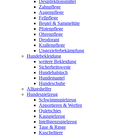
Desinfektionsmittel
Zahnpflege
Augenpflege
Fellpflege
Beutel & Sammeltüte
Pfotenpflege
Ohrenpflege
Deodorant
Krallenpflege
Ungezieferbekämpfung
Hundebekleidung
weitere Bekleidung
Sicherheitsweste
Hundehalstuch
Hundemantel
Hundeschuhe
Alltagshelfer
Hundespielzeug
Schwimmspielzeug
Apportieren & Werfen
Quietschies
Kauspielzeug
Intelligenzspielzeug
Taue & Ringe
Kuscheltiere