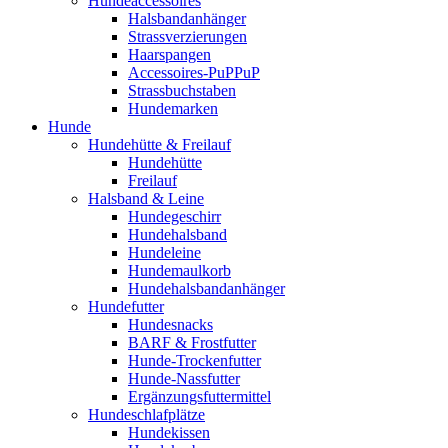
Hundeaccessoires
Halsbandanhänger
Strassverzierungen
Haarspangen
Accessoires-PuPPuP
Strassbuchstaben
Hundemarken
Hunde
Hundehütte & Freilauf
Hundehütte
Freilauf
Halsband & Leine
Hundegeschirr
Hundehalsband
Hundeleine
Hundemaulkorb
Hundehalsbandanhänger
Hundefutter
Hundesnacks
BARF & Frostfutter
Hunde-Trockenfutter
Hunde-Nassfutter
Ergänzungsfuttermittel
Hundeschlafplätze
Hundekissen