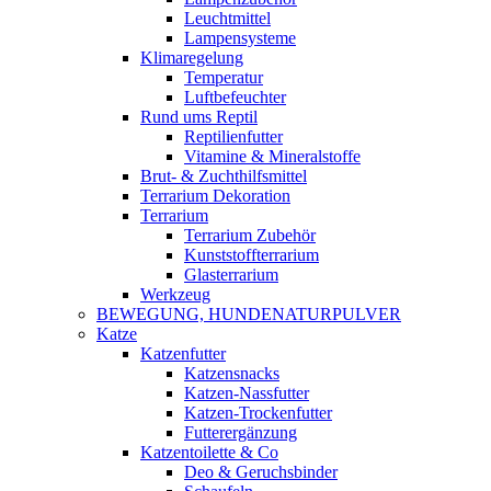
Leuchtmittel
Lampensysteme
Klimaregelung
Temperatur
Luftbefeuchter
Rund ums Reptil
Reptilienfutter
Vitamine & Mineralstoffe
Brut- & Zuchthilfsmittel
Terrarium Dekoration
Terrarium
Terrarium Zubehör
Kunststoffterrarium
Glasterrarium
Werkzeug
BEWEGUNG, HUNDENATURPULVER
Katze
Katzenfutter
Katzensnacks
Katzen-Nassfutter
Katzen-Trockenfutter
Futterergänzung
Katzentoilette & Co
Deo & Geruchsbinder