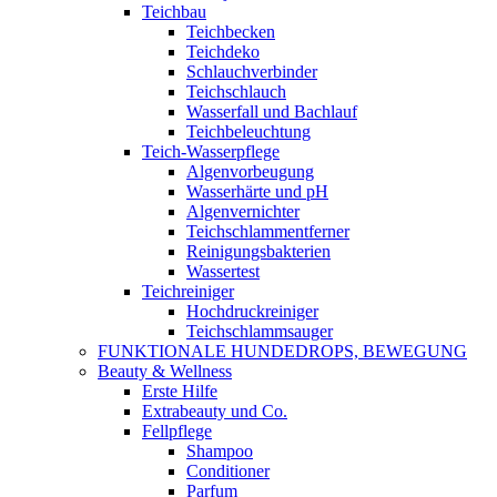
Teichbau
Teichbecken
Teichdeko
Schlauchverbinder
Teichschlauch
Wasserfall und Bachlauf
Teichbeleuchtung
Teich-Wasserpflege
Algenvorbeugung
Wasserhärte und pH
Algenvernichter
Teichschlammentferner
Reinigungsbakterien
Wassertest
Teichreiniger
Hochdruckreiniger
Teichschlammsauger
FUNKTIONALE HUNDEDROPS, BEWEGUNG
Beauty & Wellness
Erste Hilfe
Extrabeauty und Co.
Fellpflege
Shampoo
Conditioner
Parfum