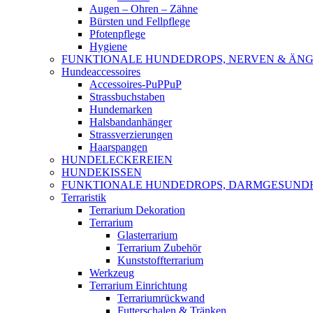
Augen – Ohren – Zähne
Bürsten und Fellpflege
Pfotenpflege
Hygiene
FUNKTIONALE HUNDEDROPS, NERVEN & ÄNG
Hundeaccessoires
Accessoires-PuPPuP
Strassbuchstaben
Hundemarken
Halsbandanhänger
Strassverzierungen
Haarspangen
HUNDELECKEREIEN
HUNDEKISSEN
FUNKTIONALE HUNDEDROPS, DARMGESUND
Terraristik
Terrarium Dekoration
Terrarium
Glasterrarium
Terrarium Zubehör
Kunststoffterrarium
Werkzeug
Terrarium Einrichtung
Terrariumrückwand
Futterschalen & Tränken