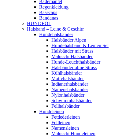
Bademäntel
Regenkleidung
Basecaps
Bandanas
HUNDEÖL
Halsband – Leine & Geschirr
Hundehalsbänder
Halsbänder Alpen
Hundehalsband & Leinen Set
Halsbänder mit Strass
Malucchi Halsbänder
Hunde-Leuchthalsbänder
Halsbänder ohne Strass
Kühlhalsbänder
Motivhalsbänder
Indianerhalsbänder
Namenshalsbänder
Nylonhalsbänder
Schwimmhalsbänder
Fellhalsbänder
Hundeleinen
Fettlederleinen
Fellleinen
Namensleinen
Malucchi Hundeleinen