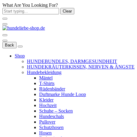
What Are You Looking For?
Clear
Back
Shop
HUNDEBUNDLES, DARMGESUNDHEIT
HUNDEKRÄUTERKISSEN, NERVEN & ÄNGSTE
Hundebekleidung
Mäntel
T-Shirts
Rüdenbänder
Duftmarke Hunde Loop
Kleider
Hochzeit
Schuhe – Socken
Hundeschals
Pullover
Schutzhosen
Hosen