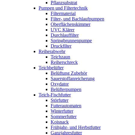
Pflanzsubstrat
Pumpen und Filtertechnik
Filtermaterial
Filter- und Bachlaufpumpen
Oberflächenskimmer
UVC Klärer
Durchlauffilter
Springbrunnenpumpe
Druckfilter
Reiherabwehr
Teichzaun
Reiherschreck
Teichbelüfter
Belüftung Zubehör
Sauerstoffanreicherung
Oxydator
Belüfterpumpen
Teich-Fischfutter
Störfutter
Futterautomaten
Winterfutter
Sommerfutter
Koisnack
Frühjahr- und Herbstfutter
Ganzjahresfutter