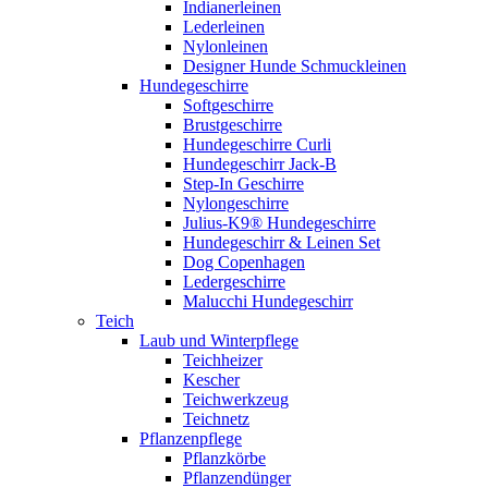
Indianerleinen
Lederleinen
Nylonleinen
Designer Hunde Schmuckleinen
Hundegeschirre
Softgeschirre
Brustgeschirre
Hundegeschirre Curli
Hundegeschirr Jack-B
Step-In Geschirre
Nylongeschirre
Julius-K9® Hundegeschirre
Hundegeschirr & Leinen Set
Dog Copenhagen
Ledergeschirre
Malucchi Hundegeschirr
Teich
Laub und Winterpflege
Teichheizer
Kescher
Teichwerkzeug
Teichnetz
Pflanzenpflege
Pflanzkörbe
Pflanzendünger