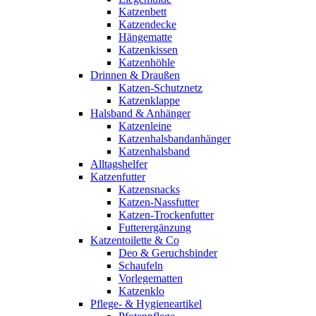
Katzenbett
Katzendecke
Hängematte
Katzenkissen
Katzenhöhle
Drinnen & Draußen
Katzen-Schutznetz
Katzenklappe
Halsband & Anhänger
Katzenleine
Katzenhalsbandanhänger
Katzenhalsband
Alltagshelfer
Katzenfutter
Katzensnacks
Katzen-Nassfutter
Katzen-Trockenfutter
Futterergänzung
Katzentoilette & Co
Deo & Geruchsbinder
Schaufeln
Vorlegematten
Katzenklo
Pflege- & Hygieneartikel