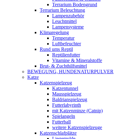
Terrarium Bodengrund
Terrarium Beleuchtung
Lampenzubehör
Leuchtmittel
Lampensysteme
Klimaregelung
Temperatur
Luftbefeuchter
Rund ums Reptil
Reptilienfutter
Vitamine & Mineralstoffe
Brut- & Zuchthilfsmittel
BEWEGUNG, HUNDENATURPULVER
Katze
Katzenspielzeug
Katzentunnel
Mausspielzeug
Baldrianspielzeug
Futterlabyrinth
mit Katzenminze (Catnip)
Spielangeln
Futterball
weitere Katzenspielzeuge
Katzenschlafplätze
Liegemulde