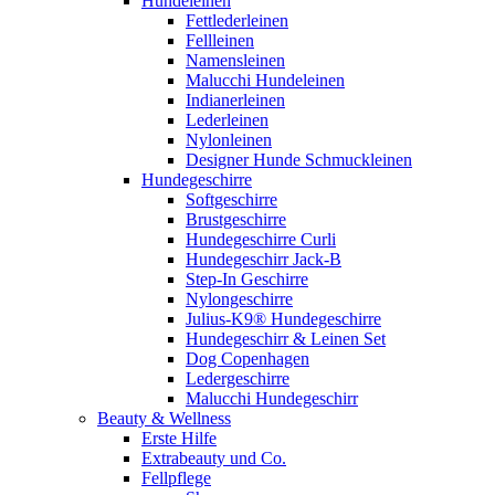
Hundeleinen
Fettlederleinen
Fellleinen
Namensleinen
Malucchi Hundeleinen
Indianerleinen
Lederleinen
Nylonleinen
Designer Hunde Schmuckleinen
Hundegeschirre
Softgeschirre
Brustgeschirre
Hundegeschirre Curli
Hundegeschirr Jack-B
Step-In Geschirre
Nylongeschirre
Julius-K9® Hundegeschirre
Hundegeschirr & Leinen Set
Dog Copenhagen
Ledergeschirre
Malucchi Hundegeschirr
Beauty & Wellness
Erste Hilfe
Extrabeauty und Co.
Fellpflege