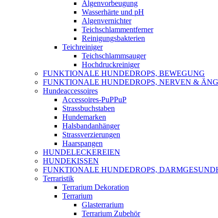
Algenvorbeugung
Wasserhärte und pH
Algenvernichter
Teichschlammentferner
Reinigungsbakterien
Teichreiniger
Teichschlammsauger
Hochdruckreiniger
FUNKTIONALE HUNDEDROPS, BEWEGUNG
FUNKTIONALE HUNDEDROPS, NERVEN & ÄNG
Hundeaccessoires
Accessoires-PuPPuP
Strassbuchstaben
Hundemarken
Halsbandanhänger
Strassverzierungen
Haarspangen
HUNDELECKEREIEN
HUNDEKISSEN
FUNKTIONALE HUNDEDROPS, DARMGESUND
Terraristik
Terrarium Dekoration
Terrarium
Glasterrarium
Terrarium Zubehör