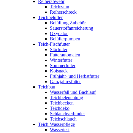
Reiherabwehr
Teichzaun
Reiherschreck
Teichbelüfter
Belüftung Zubehör
Sauerstoffanreicherung
Oxydator
Belüfterpumpen
Teich-Fischfutter
Störfutter
Futterautomaten
Winterfutter
Sommerfutter
Koisnack
Frühjahr- und Herbstfutter
Ganzjahresfutter
Teichbau
Wasserfall und Bachlauf
Teichbeleuchtung
Teichbecken
Teichdeko
Schlauchverbinder
Teichschlauch
Teich-Wasserpflege
Wassertest