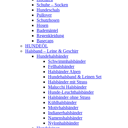
Schuhe – Socken
Hundeschals
Pullover
Schutzhosen
Hosen
Bademäntel
Regenkleidung
Basecaps
HUNDEÖL
Halsband – Leine & Geschirr
Hundehalsbänder
Schwimmhalsbänder
Fellhalsbänder
Halsbänder Alpen
Hundehalsband & Leinen Set
Halsbänder mit Strass
Malucchi Halsbänder
Hunde-Leuchthalsbänder
Halsbänder ohne Strass
Kühlhalsbänder
Motivhalsbänder
Indianerhalsbänder
Namenshalsbänder
Nylonhalsbänder