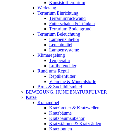
Kunststoffterrarium
Werkzeug
Terrarium Einrichtung
Terrariumrückwand
Futterschalen & Tränken
Terrarium Bodengrund
Terrarium Beleuchtung
Lampenzubehör
Leuchtmittel
Lampensysteme
Klimaregelung
Temperatur
Luftbefeuchter
Rund ums Reptil
Reptilienfutter
Vitamine & Mineralstoffe
Brut- & Zuchthilfsmittel
BEWEGUNG, HUNDENATURPULVER
Katze
Kratzmöbel
Kratzbretter & Kratzwellen
Kratzbäume
Kratzbaumzubehör
Kratzstämme & Kratzsäulen
Kratztonnen