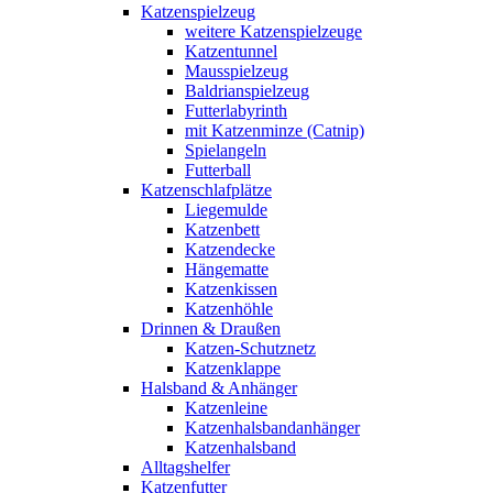
Katzenspielzeug
weitere Katzenspielzeuge
Katzentunnel
Mausspielzeug
Baldrianspielzeug
Futterlabyrinth
mit Katzenminze (Catnip)
Spielangeln
Futterball
Katzenschlafplätze
Liegemulde
Katzenbett
Katzendecke
Hängematte
Katzenkissen
Katzenhöhle
Drinnen & Draußen
Katzen-Schutznetz
Katzenklappe
Halsband & Anhänger
Katzenleine
Katzenhalsbandanhänger
Katzenhalsband
Alltagshelfer
Katzenfutter