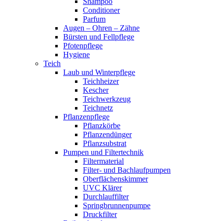
Shampoo
Conditioner
Parfum
Augen – Ohren – Zähne
Bürsten und Fellpflege
Pfotenpflege
Hygiene
Teich
Laub und Winterpflege
Teichheizer
Kescher
Teichwerkzeug
Teichnetz
Pflanzenpflege
Pflanzkörbe
Pflanzendünger
Pflanzsubstrat
Pumpen und Filtertechnik
Filtermaterial
Filter- und Bachlaufpumpen
Oberflächenskimmer
UVC Klärer
Durchlauffilter
Springbrunnenpumpe
Druckfilter