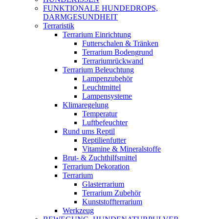
FUNKTIONALE HUNDEDROPS,
DARMGESUNDHEIT
Terraristik
Terrarium Einrichtung
Futterschalen & Tränken
Terrarium Bodengrund
Terrariumrückwand
Terrarium Beleuchtung
Lampenzubehör
Leuchtmittel
Lampensysteme
Klimaregelung
Temperatur
Luftbefeuchter
Rund ums Reptil
Reptilienfutter
Vitamine & Mineralstoffe
Brut- & Zuchthilfsmittel
Terrarium Dekoration
Terrarium
Glasterrarium
Terrarium Zubehör
Kunststoffterrarium
Werkzeug