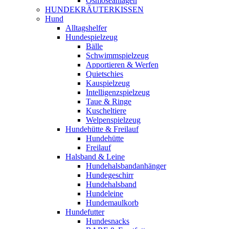
Osmoseanlagen
HUNDEKRÄUTERKISSEN
Hund
Alltagshelfer
Hundespielzeug
Bälle
Schwimmspielzeug
Apportieren & Werfen
Quietschies
Kauspielzeug
Intelligenzspielzeug
Taue & Ringe
Kuscheltiere
Welpenspielzeug
Hundehütte & Freilauf
Hundehütte
Freilauf
Halsband & Leine
Hundehalsbandanhänger
Hundegeschirr
Hundehalsband
Hundeleine
Hundemaulkorb
Hundefutter
Hundesnacks