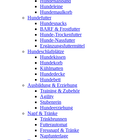
Hundehalsband
Hundeleine
Hundemaulkorb
Hundefutter
Hundesnacks
BARF & Frostfutter
Hunde-Trockenfutter
Hunde-Nassfutter
Ergänzungsfuttermittel
Hundeschlafplätze
Hundekissen
Hundekorb
Kühlmatten
Hundedecke
Hundebett
Ausbildung & Erziehung
Training & Zubehör
Agility
Stubenrein
Hundeerziehung
Napf & Tränke
Trinkbrunnen
Futterautomat
Fressnapf & Tränke
Napfunterlage