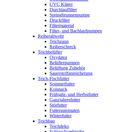
UVC Klärer
Durchlauffilter
Springbrunnenpumpe
Druckfilter
Filtermaterial
Filter- und Bachlaufpumpen
Reiherabwehr
Teichzaun
Reiherschreck
Teichbelüfter
Oxydator
Belüfterpumpen
Belüftung Zubehör
Sauerstoffanreicherung
Teich-Fischfutter
Sommerfutter
Koisnack
Frühjahr- und Herbstfutter
Ganzjahresfutter
Störfutter
Futterautomaten
Winterfutter
Teichbau
Teichdeko
Schlauchverbinder