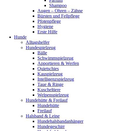
Parfum
Shampoo
Augen – Ohren – Zähne
Bürsten und Fellpflege
Pfotenpflege
Hygiene
Erste Hilfe
Hunde
Alltagshelfer
Hundespielzeug
Bälle
Schwimmspielzeug
Apportieren & Werfen
Quietschies
Kauspielzeug
Intelligenzspielzeug
Taue & Ringe
Kuscheltiere
Welpenspielzeug
Hundehütte & Freilauf
Hundehütte
Freilauf
Halsband & Leine
Hundehalsbandanhänger
Hundegeschirr