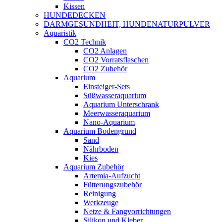
Kissen
HUNDEDECKEN
DARMGESUNDHEIT, HUNDENATURPULVER
Aquaristik
CO2 Technik
CO2 Anlagen
CO2 Vorratsflaschen
CO2 Zubehör
Aquarium
Einsteiger-Sets
Süßwasseraquarium
Aquarium Unterschrank
Meerwasseraquarium
Nano-Aquarium
Aquarium Bodengrund
Sand
Nährboden
Kies
Aquarium Zubehör
Artemia-Aufzucht
Fütterungszubehör
Reinigung
Werkzeuge
Netze & Fangvorrichtungen
Silikon und Kleber