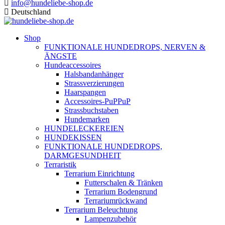
info@hundeliebe-shop.de
Deutschland
Shop
FUNKTIONALE HUNDEDROPS, NERVEN &
ÄNGSTE
Hundeaccessoires
Halsbandanhänger
Strassverzierungen
Haarspangen
Accessoires-PuPPuP
Strassbuchstaben
Hundemarken
HUNDELECKEREIEN
HUNDEKISSEN
FUNKTIONALE HUNDEDROPS,
DARMGESUNDHEIT
Terraristik
Terrarium Einrichtung
Futterschalen & Tränken
Terrarium Bodengrund
Terrariumrückwand
Terrarium Beleuchtung
Lampenzubehör