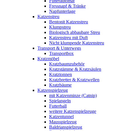
Futterautomat
Fressnapf & Tränke
Napfunterlage
Katzenstreu
Bentonit Katzenstreu
Klumpstreu
Biologisch abbaubare Streu
Katzenstreu mit Duft
Nicht klumpende Katzenstreu
Transport & Unterwegs
Transportbox
Kratzmöbel
Kratzbaumzubehör
Kratzstämme & Kratzsäulen
Kratztonnen
Kratzbretter & Kratzwellen
Kratzbäume
Katzenspielzeug
mit Katzenminze (Catnip)
Spielangeln
Futterball
weitere Katzenspielzeuge
Katzentunnel
Mausspielzeug
Baldrianspielzeug