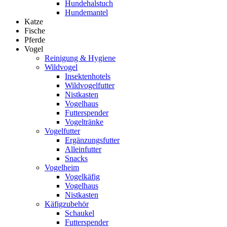
Hundehalstuch
Hundemantel
Katze
Fische
Pferde
Vogel
Reinigung & Hygiene
Wildvogel
Insektenhotels
Wildvogelfutter
Nistkasten
Vogelhaus
Futterspender
Vogeltränke
Vogelfutter
Ergänzungsfutter
Alleinfutter
Snacks
Vogelheim
Vogelkäfig
Vogelhaus
Nistkasten
Käfigzubehör
Schaukel
Futterspender