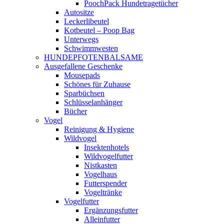
PoochPack Hundetragetücher
Autositze
Leckerlibeutel
Kotbeutel – Poop Bag
Unterwegs
Schwimmwesten
HUNDEPFOTENBALSAME
Ausgefallene Geschenke
Mousepads
Schönes für Zuhause
Sparbüchsen
Schlüsselanhänger
Bücher
Vogel
Reinigung & Hygiene
Wildvogel
Insektenhotels
Wildvogelfutter
Nistkasten
Vogelhaus
Futterspender
Vogeltränke
Vogelfutter
Ergänzungsfutter
Alleinfutter