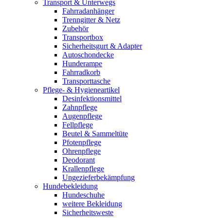
Transport & Unterwegs
Fahrradanhänger
Trenngitter & Netz
Zubehör
Transportbox
Sicherheitsgurt & Adapter
Autoschondecke
Hunderampe
Fahrradkorb
Transporttasche
Pflege- & Hygieneartikel
Desinfektionsmittel
Zahnpflege
Augenpflege
Fellpflege
Beutel & Sammeltüte
Pfotenpflege
Ohrenpflege
Deodorant
Krallenpflege
Ungezieferbekämpfung
Hundebekleidung
Hundeschuhe
weitere Bekleidung
Sicherheitsweste