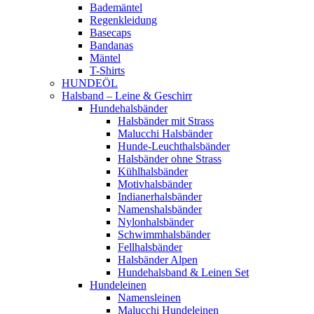
Bademäntel
Regenkleidung
Basecaps
Bandanas
Mäntel
T-Shirts
HUNDEÖL
Halsband – Leine & Geschirr
Hundehalsbänder
Halsbänder mit Strass
Malucchi Halsbänder
Hunde-Leuchthalsbänder
Halsbänder ohne Strass
Kühlhalsbänder
Motivhalsbänder
Indianerhalsbänder
Namenshalsbänder
Nylonhalsbänder
Schwimmhalsbänder
Fellhalsbänder
Halsbänder Alpen
Hundehalsband & Leinen Set
Hundeleinen
Namensleinen
Malucchi Hundeleinen