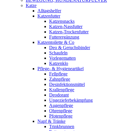
BEWEGUNG, HUNDENATURPULVER
Katze
Alltagshelfer
Katzenfutter
Katzensnacks
Katzen-Nassfutter
Katzen-Trockenfutter
Futterergänzung
Katzentoilette & Co
Deo & Geruchsbinder
Schaufeln
Vorlegematten
Katzenklo
Pflege- & Hygieneartikel
Fellpflege
Zahnpflege
Desinfektionsmittel
Krallenpflege
Deodorant
Ungezieferbekämpfung
Augenpflege
Ohrenpflege
Pfotenpflege
Napf & Tränke
Trinkbrunnen