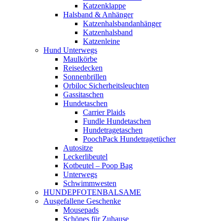
Katzenklappe
Halsband & Anhänger
Katzenhalsbandanhänger
Katzenhalsband
Katzenleine
Hund Unterwegs
Maulkörbe
Reisedecken
Sonnenbrillen
Orbiloc Sicherheitsleuchten
Gassitaschen
Hundetaschen
Carrier Plaids
Fundle Hundetaschen
Hundetragetaschen
PoochPack Hundetragetücher
Autositze
Leckerlibeutel
Kotbeutel – Poop Bag
Unterwegs
Schwimmwesten
HUNDEPFOTENBALSAME
Ausgefallene Geschenke
Mousepads
Schönes für Zuhause