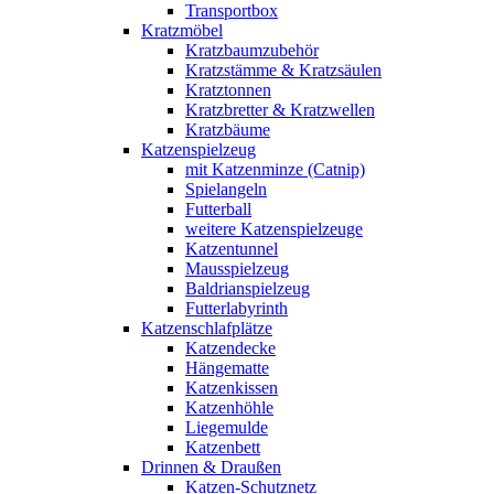
Transportbox
Kratzmöbel
Kratzbaumzubehör
Kratzstämme & Kratzsäulen
Kratztonnen
Kratzbretter & Kratzwellen
Kratzbäume
Katzenspielzeug
mit Katzenminze (Catnip)
Spielangeln
Futterball
weitere Katzenspielzeuge
Katzentunnel
Mausspielzeug
Baldrianspielzeug
Futterlabyrinth
Katzenschlafplätze
Katzendecke
Hängematte
Katzenkissen
Katzenhöhle
Liegemulde
Katzenbett
Drinnen & Draußen
Katzen-Schutznetz