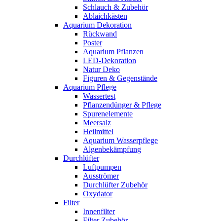
Schlauch & Zubehör
Ablaichkästen
Aquarium Dekoration
Rückwand
Poster
Aquarium Pflanzen
LED-Dekoration
Natur Deko
Figuren & Gegenstände
Aquarium Pflege
Wassertest
Pflanzendünger & Pflege
Spurenelemente
Meersalz
Heilmittel
Aquarium Wasserpflege
Algenbekämpfung
Durchlüfter
Luftpumpen
Ausströmer
Durchlüfter Zubehör
Oxydator
Filter
Innenfilter
Filter Zubehör