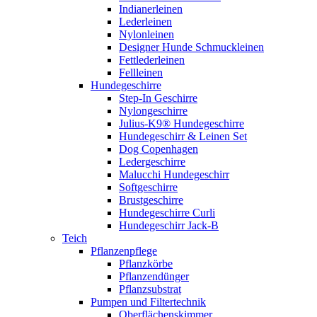
Indianerleinen
Lederleinen
Nylonleinen
Designer Hunde Schmuckleinen
Fettlederleinen
Fellleinen
Hundegeschirre
Step-In Geschirre
Nylongeschirre
Julius-K9® Hundegeschirre
Hundegeschirr & Leinen Set
Dog Copenhagen
Ledergeschirre
Malucchi Hundegeschirr
Softgeschirre
Brustgeschirre
Hundegeschirre Curli
Hundegeschirr Jack-B
Teich
Pflanzenpflege
Pflanzkörbe
Pflanzendünger
Pflanzsubstrat
Pumpen und Filtertechnik
Oberflächenskimmer