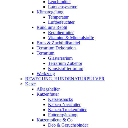
Leuchtmittel
Lampensysteme
Klimaregelung
Temperatur
Luftbefeuchter
Rund ums Reptil
Reptilienfutter
Vitamine & Mineralstoffe
Brut- & Zuchthilfsmittel
Terrarium Dekoration
Terrarium
Glasterrarium
Terrarium Zubehör
Kunststoffterrarium
Werkzeug
BEWEGUNG, HUNDENATURPULVER
Katze
Alltagshelfer
Katzenfutter
Katzensnacks
Katzen-Nassfutter
Katzen-Trockenfutter
Futterergänzung
Katzentoilette & Co
Deo & Geruchsbinder