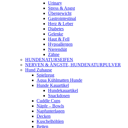
Urinary
Stress & Angst
Übergewicht
Gastrointestinal
Herz & Leber
Diabetes
Gelenke
Haut & Fell
Hypoallergen
Nierendiät
Zähne
HUNDENATURSEIFEN
NERVEN & ÄNGSTE, HUNDENATURPULVER
Hund Zuhause
Spielzeug
Aqua Kühlmatten Hunde
Hunde Kauartikel
Hundekauartikel
Snackdosen
Cuddle Cups
Näpfe – Bowls
Napfunterlagen
Decken
Kuschelhöhlen
Betten