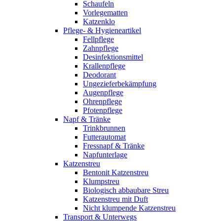
Schaufeln
Vorlegematten
Katzenklo
Pflege- & Hygieneartikel
Fellpflege
Zahnpflege
Desinfektionsmittel
Krallenpflege
Deodorant
Ungezieferbekämpfung
Augenpflege
Ohrenpflege
Pfotenpflege
Napf & Tränke
Trinkbrunnen
Futterautomat
Fressnapf & Tränke
Napfunterlage
Katzenstreu
Bentonit Katzenstreu
Klumpstreu
Biologisch abbaubare Streu
Katzenstreu mit Duft
Nicht klumpende Katzenstreu
Transport & Unterwegs