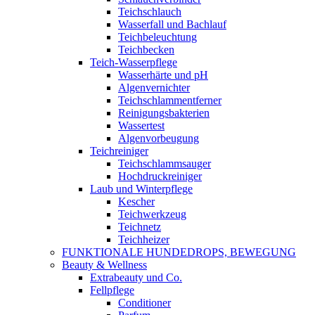
Teichschlauch
Wasserfall und Bachlauf
Teichbeleuchtung
Teichbecken
Teich-Wasserpflege
Wasserhärte und pH
Algenvernichter
Teichschlammentferner
Reinigungsbakterien
Wassertest
Algenvorbeugung
Teichreiniger
Teichschlammsauger
Hochdruckreiniger
Laub und Winterpflege
Kescher
Teichwerkzeug
Teichnetz
Teichheizer
FUNKTIONALE HUNDEDROPS, BEWEGUNG
Beauty & Wellness
Extrabeauty und Co.
Fellpflege
Conditioner