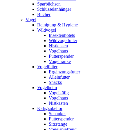
Sparbüchsen
Schlüsselanhänger
Bücher
Vogel
Reinigung & Hygiene
Wildvogel
Insektenhotels
Wildvogelfutter
Nistkasten
Vogelhaus
Futterspender
Vogeltränke
Vogelfutter
Ergänzungsfutter
Alleinfutter
Snacks
Vogelheim
Vogelkäfig
Vogelhaus
Nistkasten
Käfigzubehör
Schaukel
Futterspender
Sitzstange
Vogelspielzeug