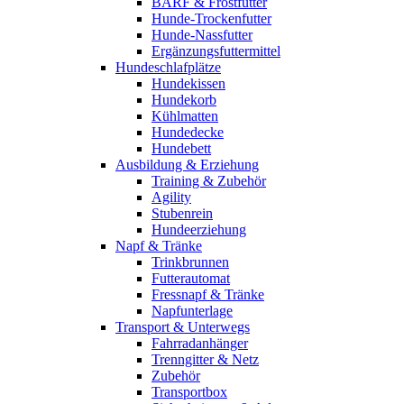
BARF & Frostfutter
Hunde-Trockenfutter
Hunde-Nassfutter
Ergänzungsfuttermittel
Hundeschlafplätze
Hundekissen
Hundekorb
Kühlmatten
Hundedecke
Hundebett
Ausbildung & Erziehung
Training & Zubehör
Agility
Stubenrein
Hundeerziehung
Napf & Tränke
Trinkbrunnen
Futterautomat
Fressnapf & Tränke
Napfunterlage
Transport & Unterwegs
Fahrradanhänger
Trenngitter & Netz
Zubehör
Transportbox