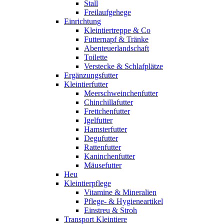
Stall
Freilaufgehege
Einrichtung
Kleintiertreppe & Co
Futternapf & Tränke
Abenteuerlandschaft
Toilette
Verstecke & Schlafplätze
Ergänzungsfutter
Kleintierfutter
Meerschweinchenfutter
Chinchillafutter
Frettchenfutter
Igelfutter
Hamsterfutter
Degufutter
Rattenfutter
Kaninchenfutter
Mäusefutter
Heu
Kleintierpflege
Vitamine & Mineralien
Pflege- & Hygieneartikel
Einstreu & Stroh
Transport Kleintiere