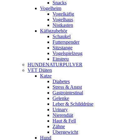
Snacks
Vogelheim
Vogelkäfig
Vogelhaus
Nistkasten
Käfigzubehör
Schaukel
Futterspender
Sitzstange
Vogelspielzeug
Einstreu
HUNDENATURPULVER
VET Diäten
Katze
Diabetes
Stress & Angst
Gastrointestinal
Gelenke
Leber & Schilddrüse
Urinary
Nierendiät
Haut & Fell
Zähne
Übergewicht
Hund