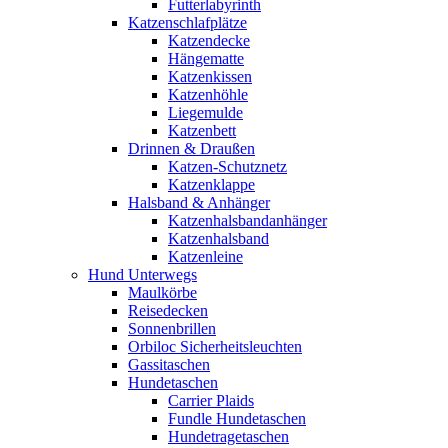
Futterlabyrinth
Katzenschlafplätze
Katzendecke
Hängematte
Katzenkissen
Katzenhöhle
Liegemulde
Katzenbett
Drinnen & Draußen
Katzen-Schutznetz
Katzenklappe
Halsband & Anhänger
Katzenhalsbandanhänger
Katzenhalsband
Katzenleine
Hund Unterwegs
Maulkörbe
Reisedecken
Sonnenbrillen
Orbiloc Sicherheitsleuchten
Gassitaschen
Hundetaschen
Carrier Plaids
Fundle Hundetaschen
Hundetragetaschen