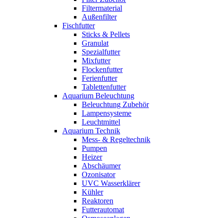
Filtermaterial
Außenfilter
Fischfutter
Sticks & Pellets
Granulat
Spezialfutter
Mixfutter
Flockenfutter
Ferienfutter
Tablettenfutter
Aquarium Beleuchtung
Beleuchtung Zubehör
Lampensysteme
Leuchtmittel
Aquarium Technik
Mess- & Regeltechnik
Pumpen
Heizer
Abschäumer
Ozonisator
UVC Wasserklärer
Kühler
Reaktoren
Futterautomat