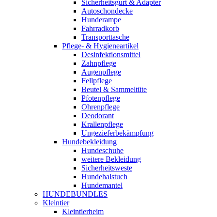
Sicherheitsgurt & Adapter
Autoschondecke
Hunderampe
Fahrradkorb
Transporttasche
Pflege- & Hygieneartikel
Desinfektionsmittel
Zahnpflege
Augenpflege
Fellpflege
Beutel & Sammeltüte
Pfotenpflege
Ohrenpflege
Deodorant
Krallenpflege
Ungezieferbekämpfung
Hundebekleidung
Hundeschuhe
weitere Bekleidung
Sicherheitsweste
Hundehalstuch
Hundemantel
HUNDEBUNDLES
Kleintier
Kleintierheim