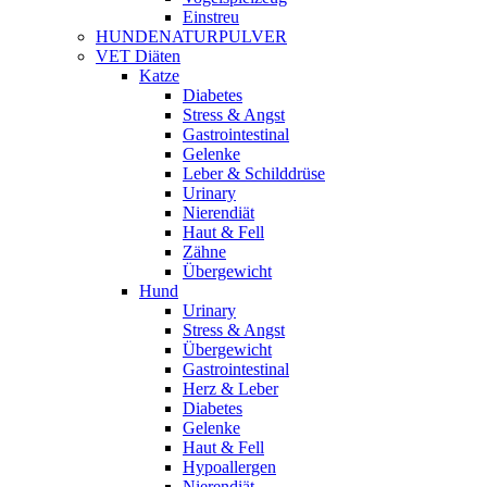
Einstreu
HUNDENATURPULVER
VET Diäten
Katze
Diabetes
Stress & Angst
Gastrointestinal
Gelenke
Leber & Schilddrüse
Urinary
Nierendiät
Haut & Fell
Zähne
Übergewicht
Hund
Urinary
Stress & Angst
Übergewicht
Gastrointestinal
Herz & Leber
Diabetes
Gelenke
Haut & Fell
Hypoallergen
Nierendiät