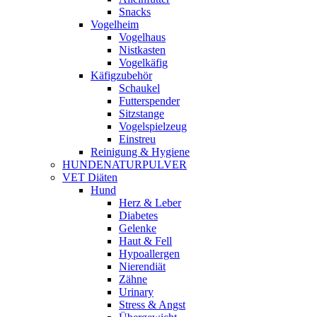
Snacks
Vogelheim
Vogelhaus
Nistkasten
Vogelkäfig
Käfigzubehör
Schaukel
Futterspender
Sitzstange
Vogelspielzeug
Einstreu
Reinigung & Hygiene
HUNDENATURPULVER
VET Diäten
Hund
Herz & Leber
Diabetes
Gelenke
Haut & Fell
Hypoallergen
Nierendiät
Zähne
Urinary
Stress & Angst