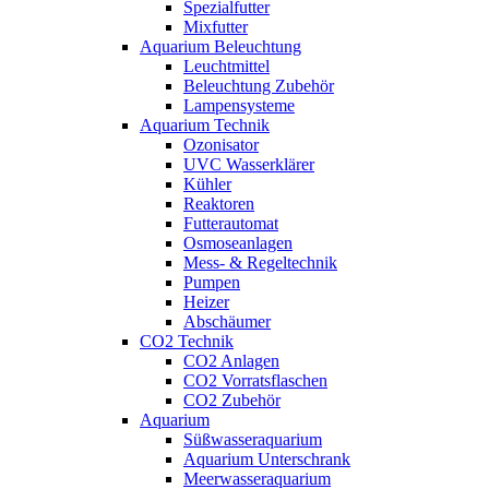
Spezialfutter
Mixfutter
Aquarium Beleuchtung
Leuchtmittel
Beleuchtung Zubehör
Lampensysteme
Aquarium Technik
Ozonisator
UVC Wasserklärer
Kühler
Reaktoren
Futterautomat
Osmoseanlagen
Mess- & Regeltechnik
Pumpen
Heizer
Abschäumer
CO2 Technik
CO2 Anlagen
CO2 Vorratsflaschen
CO2 Zubehör
Aquarium
Süßwasseraquarium
Aquarium Unterschrank
Meerwasseraquarium