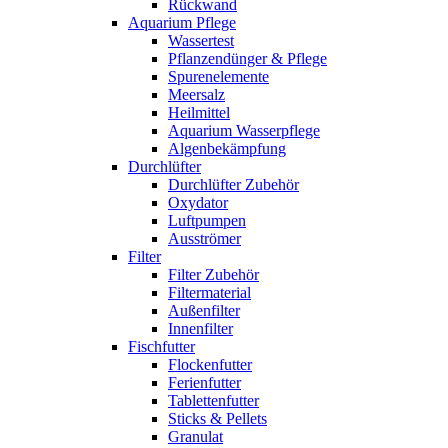
Rückwand
Aquarium Pflege
Wassertest
Pflanzendünger & Pflege
Spurenelemente
Meersalz
Heilmittel
Aquarium Wasserpflege
Algenbekämpfung
Durchlüfter
Durchlüfter Zubehör
Oxydator
Luftpumpen
Ausströmer
Filter
Filter Zubehör
Filtermaterial
Außenfilter
Innenfilter
Fischfutter
Flockenfutter
Ferienfutter
Tablettenfutter
Sticks & Pellets
Granulat