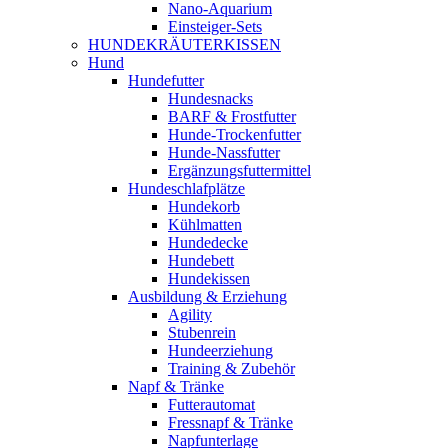
Nano-Aquarium
Einsteiger-Sets
HUNDEKRÄUTERKISSEN
Hund
Hundefutter
Hundesnacks
BARF & Frostfutter
Hunde-Trockenfutter
Hunde-Nassfutter
Ergänzungsfuttermittel
Hundeschlafplätze
Hundekorb
Kühlmatten
Hundedecke
Hundebett
Hundekissen
Ausbildung & Erziehung
Agility
Stubenrein
Hundeerziehung
Training & Zubehör
Napf & Tränke
Futterautomat
Fressnapf & Tränke
Napfunterlage