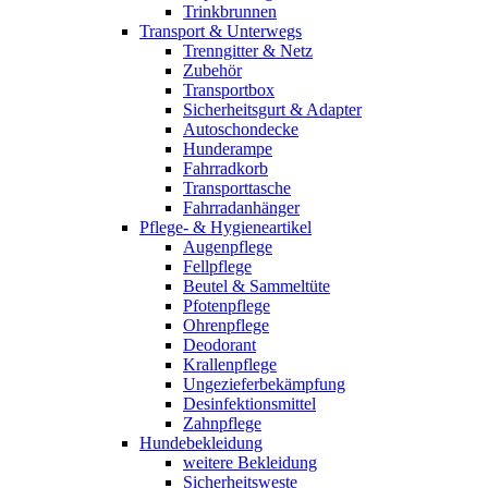
Trinkbrunnen
Transport & Unterwegs
Trenngitter & Netz
Zubehör
Transportbox
Sicherheitsgurt & Adapter
Autoschondecke
Hunderampe
Fahrradkorb
Transporttasche
Fahrradanhänger
Pflege- & Hygieneartikel
Augenpflege
Fellpflege
Beutel & Sammeltüte
Pfotenpflege
Ohrenpflege
Deodorant
Krallenpflege
Ungezieferbekämpfung
Desinfektionsmittel
Zahnpflege
Hundebekleidung
weitere Bekleidung
Sicherheitsweste