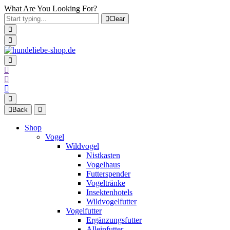
What Are You Looking For?
Clear
Back
Shop
Vogel
Wildvogel
Nistkasten
Vogelhaus
Futterspender
Vogeltränke
Insektenhotels
Wildvogelfutter
Vogelfutter
Ergänzungsfutter
Alleinfutter