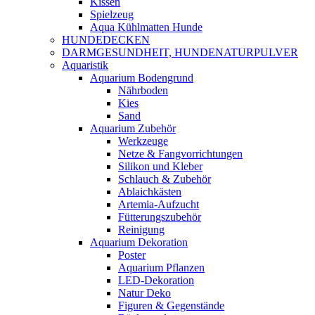
Kissen
Spielzeug
Aqua Kühlmatten Hunde
HUNDEDECKEN
DARMGESUNDHEIT, HUNDENATURPULVER
Aquaristik
Aquarium Bodengrund
Nährboden
Kies
Sand
Aquarium Zubehör
Werkzeuge
Netze & Fangvorrichtungen
Silikon und Kleber
Schlauch & Zubehör
Ablaichkästen
Artemia-Aufzucht
Fütterungszubehör
Reinigung
Aquarium Dekoration
Poster
Aquarium Pflanzen
LED-Dekoration
Natur Deko
Figuren & Gegenstände