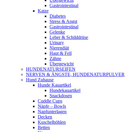
Übergewicht
Gastrointestinal
Katze
Diabetes
Stress & Angst
Gastrointestinal
Gelenke
Leber & Schilddrüse
Urinary
Nierendiät
Haut & Fell
Zähne
Übergewicht
HUNDENATURSEIFEN
NERVEN & ÄNGSTE, HUNDENATURPULVER
Hund Zuhause
Hunde Kauartikel
Hundekauartikel
Snackdosen
Cuddle Cups
Näpfe – Bowls
Napfunterlagen
Decken
Kuschelhöhlen
Betten