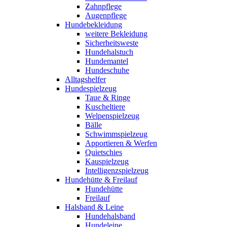
Zahnpflege
Augenpflege
Hundebekleidung
weitere Bekleidung
Sicherheitsweste
Hundehalstuch
Hundemantel
Hundeschuhe
Alltagshelfer
Hundespielzeug
Taue & Ringe
Kuscheltiere
Welpenspielzeug
Bälle
Schwimmspielzeug
Apportieren & Werfen
Quietschies
Kauspielzeug
Intelligenzspielzeug
Hundehütte & Freilauf
Hundehütte
Freilauf
Halsband & Leine
Hundehalsband
Hundeleine