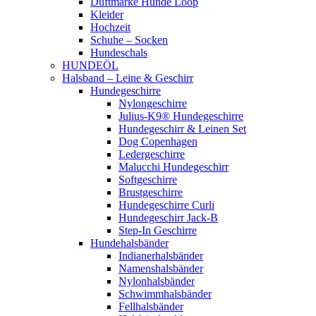
Duftmarke Hunde Loop
Kleider
Hochzeit
Schuhe – Socken
Hundeschals
HUNDEÖL
Halsband – Leine & Geschirr
Hundegeschirre
Nylongeschirre
Julius-K9® Hundegeschirre
Hundegeschirr & Leinen Set
Dog Copenhagen
Ledergeschirre
Malucchi Hundegeschirr
Softgeschirre
Brustgeschirre
Hundegeschirre Curli
Hundegeschirr Jack-B
Step-In Geschirre
Hundehalsbänder
Indianerhalsbänder
Namenshalsbänder
Nylonhalsbänder
Schwimmhalsbänder
Fellhalsbänder