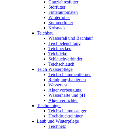
Ganzjahresfutter
Störfutter
Futterautomaten
Winterfutter
Sommerfutter
Koisnack
Teichbau
Wasserfall und Bachlauf
Teichbeleuchtung
Teichbecken
Teichdeko
Schlauchverbinder
Teichschlauch
Teich-Wasserpflege
Teichschlammentferner
Reinigungsbakterien
Wassertest
Algenvorbeugung
Wasserhärte und pH
Algenvernichter
Teichreiniger
Teichschlammsauger
Hochdruckreiniger
Laub und Winterpflege
Teichnetz