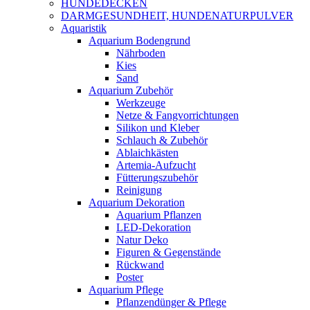
HUNDEDECKEN
DARMGESUNDHEIT, HUNDENATURPULVER
Aquaristik
Aquarium Bodengrund
Nährboden
Kies
Sand
Aquarium Zubehör
Werkzeuge
Netze & Fangvorrichtungen
Silikon und Kleber
Schlauch & Zubehör
Ablaichkästen
Artemia-Aufzucht
Fütterungszubehör
Reinigung
Aquarium Dekoration
Aquarium Pflanzen
LED-Dekoration
Natur Deko
Figuren & Gegenstände
Rückwand
Poster
Aquarium Pflege
Pflanzendünger & Pflege