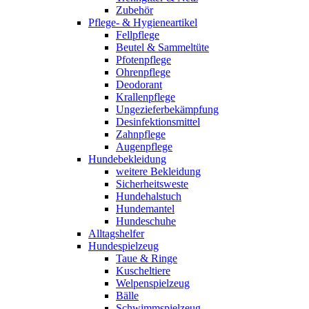
Zubehör
Pflege- & Hygieneartikel
Fellpflege
Beutel & Sammeltüte
Pfotenpflege
Ohrenpflege
Deodorant
Krallenpflege
Ungezieferbekämpfung
Desinfektionsmittel
Zahnpflege
Augenpflege
Hundebekleidung
weitere Bekleidung
Sicherheitsweste
Hundehalstuch
Hundemantel
Hundeschuhe
Alltagshelfer
Hundespielzeug
Taue & Ringe
Kuscheltiere
Welpenspielzeug
Bälle
Schwimmspielzeug