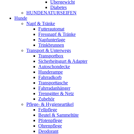
Übergewicht
Diabetes
HUNDENATURSEIFEN
Hunde
Napf & Tränke
Futterautomat
Fressnapf & Tränke
Napfunterlage
Trinkbrunnen
Transport & Unterwegs
Transportbox
Sicherheitsgurt & Adapter
Autoschondecke
Hunderampe
Fahrradkorb
Transporttasche
Fahrradanhänger
Trenngitter & Netz
Zubehör
Pflege- & Hygieneartikel
Fellpflege
Beutel & Sammeltüte
Pfotenpflege
Ohrenpflege
Deodorant