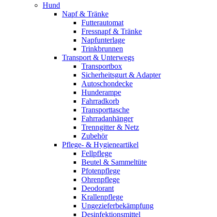
Hund
Napf & Tränke
Futterautomat
Fressnapf & Tränke
Napfunterlage
Trinkbrunnen
Transport & Unterwegs
Transportbox
Sicherheitsgurt & Adapter
Autoschondecke
Hunderampe
Fahrradkorb
Transporttasche
Fahrradanhänger
Trenngitter & Netz
Zubehör
Pflege- & Hygieneartikel
Fellpflege
Beutel & Sammeltüte
Pfotenpflege
Ohrenpflege
Deodorant
Krallenpflege
Ungezieferbekämpfung
Desinfektionsmittel