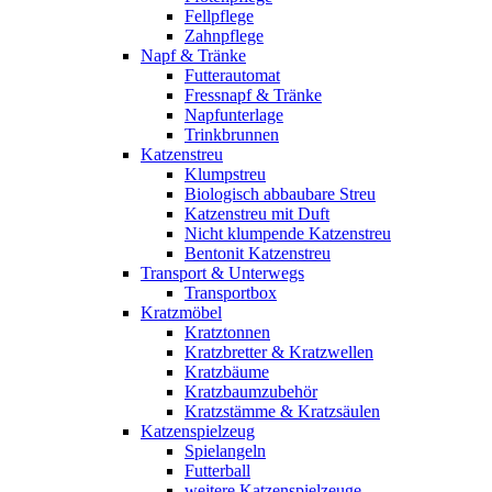
Fellpflege
Zahnpflege
Napf & Tränke
Futterautomat
Fressnapf & Tränke
Napfunterlage
Trinkbrunnen
Katzenstreu
Klumpstreu
Biologisch abbaubare Streu
Katzenstreu mit Duft
Nicht klumpende Katzenstreu
Bentonit Katzenstreu
Transport & Unterwegs
Transportbox
Kratzmöbel
Kratztonnen
Kratzbretter & Kratzwellen
Kratzbäume
Kratzbaumzubehör
Kratzstämme & Kratzsäulen
Katzenspielzeug
Spielangeln
Futterball
weitere Katzenspielzeuge