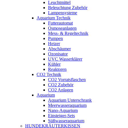
Leuchtmittel
Beleuchtung Zubehör
Lampensysteme
Aquarium Technik
Futterautomat
Osmoseanlagen
Mess- & Regeltechnik
Pumpen
Heizer
Abschäumer
Ozonisator
UVC Wasserklärer
Kühler
Reaktoren
CO2 Technik
CO2 Vorratsflaschen
CO2 Zubehör
CO2 Anlagen
Aquarium
Aquarium Unterschrank
Meerwasseraquarium
Nano-Aquarium
Einsteiger-Sets
Süßwasseraquarium
HUNDEKRÄUTERKISSEN