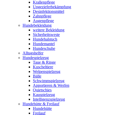
Krallenpflege
Ungezieferbekämpfung
Desinfektionsmittel
Zahnpflege
Augenpflege
Hundebekleidung
weitere Bekleidung
Sicherheitsweste
Hundehalstuch
Hundemantel
Hundeschuhe
Alltagshelfer
Hundespielzeug
Taue & Ringe
Kuscheltiere
Welpenspielzeug
Bälle
Schwimmspielzeug
Apportieren & Werfen
Quietschies
Kauspielzeug
Intelligenzspielzeug
Hundehütte & Freilauf
Hundehütte
Freilauf