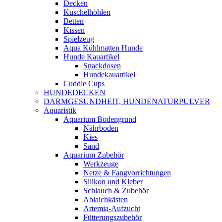
Decken
Kuschelhöhlen
Betten
Kissen
Spielzeug
Aqua Kühlmatten Hunde
Hunde Kauartikel
Snackdosen
Hundekauartikel
Cuddle Cups
HUNDEDECKEN
DARMGESUNDHEIT, HUNDENATURPULVER
Aquaristik
Aquarium Bodengrund
Nährboden
Kies
Sand
Aquarium Zubehör
Werkzeuge
Netze & Fangvorrichtungen
Silikon und Kleber
Schlauch & Zubehör
Ablaichkästen
Artemia-Aufzucht
Fütterungszubehör