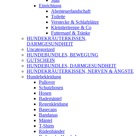
Stall
Einrichtung
Abenteuerlandschaft
Toilette
Verstecke & Schlafplätze
Kleintiertreppe & Co
Futternapf & Tränke
HUNDEKRÄUTERKISSEN,
DARMGESUNDHEIT
Uncategorized
HUNDEBUNDLES, BEWEGUNG
GUTSCHEIN
HUNDEBUNDLES, DARMGESUNDHEIT
HUNDEKRÄUTERKISSEN, NERVEN & ÄNGSTE
Hundebekleidung
Pullover
Schutzhosen
Hosen
Bademäntel
Regenkleidung
Basecaps
Bandanas
Mäntel
T-Shirts
Rüdenbänder