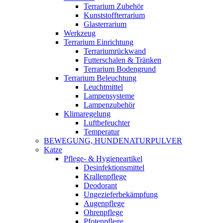
Terrarium Zubehör
Kunststoffterrarium
Glasterrarium
Werkzeug
Terrarium Einrichtung
Terrariumrückwand
Futterschalen & Tränken
Terrarium Bodengrund
Terrarium Beleuchtung
Leuchtmittel
Lampensysteme
Lampenzubehör
Klimaregelung
Luftbefeuchter
Temperatur
BEWEGUNG, HUNDENATURPULVER
Katze
Pflege- & Hygieneartikel
Desinfektionsmittel
Krallenpflege
Deodorant
Ungezieferbekämpfung
Augenpflege
Ohrenpflege
Pfotenpflege