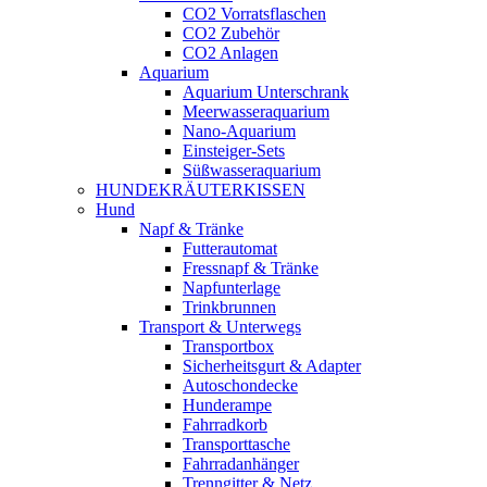
CO2 Vorratsflaschen
CO2 Zubehör
CO2 Anlagen
Aquarium
Aquarium Unterschrank
Meerwasseraquarium
Nano-Aquarium
Einsteiger-Sets
Süßwasseraquarium
HUNDEKRÄUTERKISSEN
Hund
Napf & Tränke
Futterautomat
Fressnapf & Tränke
Napfunterlage
Trinkbrunnen
Transport & Unterwegs
Transportbox
Sicherheitsgurt & Adapter
Autoschondecke
Hunderampe
Fahrradkorb
Transporttasche
Fahrradanhänger
Trenngitter & Netz