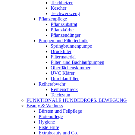
Teichheizer
Kescher
Teichwerkzeug
Pflanzenpflege
Pflanzsubstrat
Pflanzkörbe
Pflanzendünger
Pumpen und Filtertechnik
Springbrunnenpumpe
Druckfilter
Filtermaterial
Filter- und Bachlaufpumpen
Oberflächenskimmer
UVC Klärer
Durchlauffilter
Reiherabwehr
Reiherschreck
Teichzaun
FUNKTIONALE HUNDEDROPS, BEWEGUNG
Beauty & Wellness
Bürsten und Fellpflege
Pfotenpflege
Hygiene
Erste Hilfe
Extrabeauty und Co.