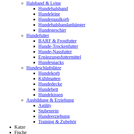
Halsband & Leine
Hundehalsband
Hundeleine
Hundemaulkorb
Hundehalsbandanhänger
Hundegeschirr
Hundefutter
BARF & Frostfutter
Hunde-Trockenfutter
Hunde-Nassfutter
Ergänzungsfuttermittel
Hundesnacks
Hundeschlafplätze
Hundekorb
Kühlmatten
Hundedecke
Hundebett
Hundekissen
Ausbildung & Erziehung
Agility
Stubenrein
Hundeerziehung
Training & Zubehör
Katze
Fische