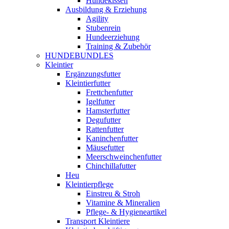
Hundekissen
Ausbildung & Erziehung
Agility
Stubenrein
Hundeerziehung
Training & Zubehör
HUNDEBUNDLES
Kleintier
Ergänzungsfutter
Kleintierfutter
Frettchenfutter
Igelfutter
Hamsterfutter
Degufutter
Rattenfutter
Kaninchenfutter
Mäusefutter
Meerschweinchenfutter
Chinchillafutter
Heu
Kleintierpflege
Einstreu & Stroh
Vitamine & Mineralien
Pflege- & Hygieneartikel
Transport Kleintiere