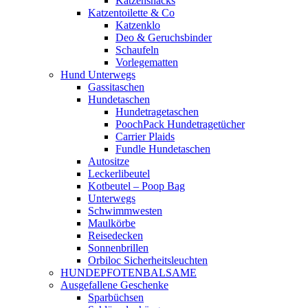
Katzensnacks
Katzentoilette & Co
Katzenklo
Deo & Geruchsbinder
Schaufeln
Vorlegematten
Hund Unterwegs
Gassitaschen
Hundetaschen
Hundetragetaschen
PoochPack Hundetragetücher
Carrier Plaids
Fundle Hundetaschen
Autositze
Leckerlibeutel
Kotbeutel – Poop Bag
Unterwegs
Schwimmwesten
Maulkörbe
Reisedecken
Sonnenbrillen
Orbiloc Sicherheitsleuchten
HUNDEPFOTENBALSAME
Ausgefallene Geschenke
Sparbüchsen