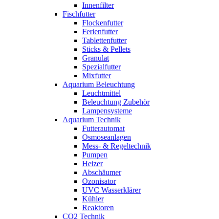
Innenfilter
Fischfutter
Flockenfutter
Ferienfutter
Tablettenfutter
Sticks & Pellets
Granulat
Spezialfutter
Mixfutter
Aquarium Beleuchtung
Leuchtmittel
Beleuchtung Zubehör
Lampensysteme
Aquarium Technik
Futterautomat
Osmoseanlagen
Mess- & Regeltechnik
Pumpen
Heizer
Abschäumer
Ozonisator
UVC Wasserklärer
Kühler
Reaktoren
CO2 Technik