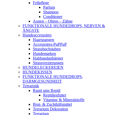
Fellpflege
Parfum
Shampoo
Conditioner
Augen – Ohren – Zähne
FUNKTIONALE HUNDEDROPS, NERVEN &
ÄNGSTE
Hundeaccessoires
Haarspangen
Accessoires-PuPPuP
Strassbuchstaben
Hundemarken
Halsbandanhänger
Strassverzierungen
HUNDELECKEREIEN
HUNDEKISSEN
FUNKTIONALE HUNDEDROPS,
DARMGESUNDHEIT
Terraristik
Rund ums Reptil
Reptilienfutter
Vitamine & Mineralstoffe
Brut- & Zuchthilfsmittel
Terrarium Dekoration
Terrarium