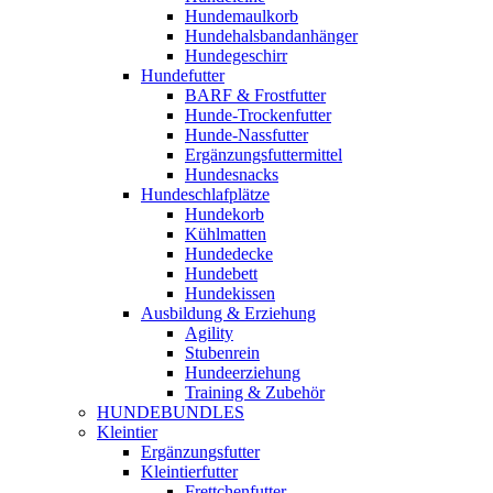
Hundemaulkorb
Hundehalsbandanhänger
Hundegeschirr
Hundefutter
BARF & Frostfutter
Hunde-Trockenfutter
Hunde-Nassfutter
Ergänzungsfuttermittel
Hundesnacks
Hundeschlafplätze
Hundekorb
Kühlmatten
Hundedecke
Hundebett
Hundekissen
Ausbildung & Erziehung
Agility
Stubenrein
Hundeerziehung
Training & Zubehör
HUNDEBUNDLES
Kleintier
Ergänzungsfutter
Kleintierfutter
Frettchenfutter