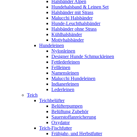
Halsbänder Alpen
Hundehalsband & Leinen Set
Halsbänder mit Strass
Malucchi Halsbänder
Hunde-Leuchthalsbänder
Halsbänder ohne Strass
Kühlhalsbänder
Motivhalsbänder
Hundeleinen
Nylonleinen
Designer Hunde Schmuckleinen
Fettlederleinen
Fellleinen
Namensleinen
Malucchi Hundeleinen
Indianerleinen
Lederleinen
Teich
Teichbelüfter
Belüfterpumpen
Belüftung Zubehör
Sauerstoffanreicherung
Oxydator
Teich-Fischfutter
Frühjahr- und Herbstfutter