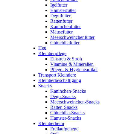
Igelfutter
Hamsterfutter
Degufutter
Rattenfutter
Kaninchenfutter
Mäusefutter
Meerschweinchenfutter
Chinchillafutter
Heu
Kleintierpflege
Einstreu & Stroh
Vitamine & Mineralien
Pflege- & Hygieneartikel
Transport Kleintiere
Kleintierbeschäftigung
Snacks
Kaninchen-Snacks
Degu-Snacks
Meerschweinchen-Snacks
Ratten-Snacks
Chinchilla-Snacks
Hamster-Snacks
Kleintierheim
Freilaufgehege