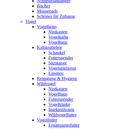
Schlüsselanhänger
Bücher
Mousepads
Schönes für Zuhause
Vogel
Vogelheim
Nistkasten
Vogelkäfig
Vogelhaus
Käfigzubehör
Schaukel
Futterspender
Sitzstange
Vogelspielzeug
Einstreu
Reinigung & Hygiene
Wildvogel
Nistkasten
Vogelhaus
Futterspender
Vogeltränke
Insektenhotels
Wildvogelfutter
Vogelfutter
Ergänzungsfutter