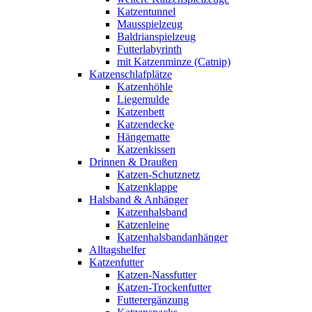
Katzentunnel
Mausspielzeug
Baldrianspielzeug
Futterlabyrinth
mit Katzenminze (Catnip)
Katzenschlafplätze
Katzenhöhle
Liegemulde
Katzenbett
Katzendecke
Hängematte
Katzenkissen
Drinnen & Draußen
Katzen-Schutznetz
Katzenklappe
Halsband & Anhänger
Katzenhalsband
Katzenleine
Katzenhalsbandanhänger
Alltagshelfer
Katzenfutter
Katzen-Nassfutter
Katzen-Trockenfutter
Futterergänzung