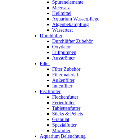
Spurenelemente
Meersalz
Heilmittel
Aquarium Wasserpflege
Algenbekämpfung
Wassertest
Durchlüfter
Durchlüfter Zubehör
Oxydator
Luftpumpen
Ausströmer
Filter
Filter Zubehör
Filtermaterial
Außenfilter
Innenfilter
Fischfutter
Flockenfutter
Ferienfutter
Tablettenfutter
Sticks & Pellets
Granulat
Spezialfutter
Mixfutter
Aquarium Beleuchtung