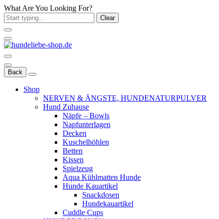
What Are You Looking For?
Clear
Back
Shop
NERVEN & ÄNGSTE, HUNDENATURPULVER
Hund Zuhause
Näpfe – Bowls
Napfunterlagen
Decken
Kuschelhöhlen
Betten
Kissen
Spielzeug
Aqua Kühlmatten Hunde
Hunde Kauartikel
Snackdosen
Hundekauartikel
Cuddle Cups