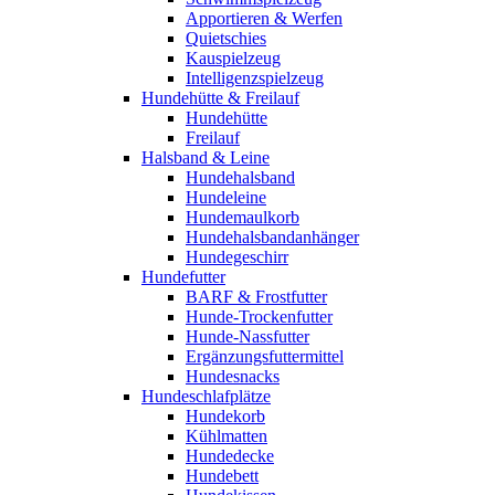
Apportieren & Werfen
Quietschies
Kauspielzeug
Intelligenzspielzeug
Hundehütte & Freilauf
Hundehütte
Freilauf
Halsband & Leine
Hundehalsband
Hundeleine
Hundemaulkorb
Hundehalsbandanhänger
Hundegeschirr
Hundefutter
BARF & Frostfutter
Hunde-Trockenfutter
Hunde-Nassfutter
Ergänzungsfuttermittel
Hundesnacks
Hundeschlafplätze
Hundekorb
Kühlmatten
Hundedecke
Hundebett