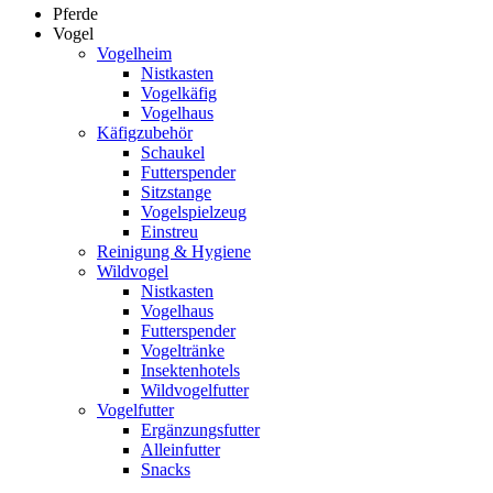
Pferde
Vogel
Vogelheim
Nistkasten
Vogelkäfig
Vogelhaus
Käfigzubehör
Schaukel
Futterspender
Sitzstange
Vogelspielzeug
Einstreu
Reinigung & Hygiene
Wildvogel
Nistkasten
Vogelhaus
Futterspender
Vogeltränke
Insektenhotels
Wildvogelfutter
Vogelfutter
Ergänzungsfutter
Alleinfutter
Snacks