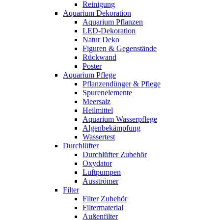
Reinigung
Aquarium Dekoration
Aquarium Pflanzen
LED-Dekoration
Natur Deko
Figuren & Gegenstände
Rückwand
Poster
Aquarium Pflege
Pflanzendünger & Pflege
Spurenelemente
Meersalz
Heilmittel
Aquarium Wasserpflege
Algenbekämpfung
Wassertest
Durchlüfter
Durchlüfter Zubehör
Oxydator
Luftpumpen
Ausströmer
Filter
Filter Zubehör
Filtermaterial
Außenfilter