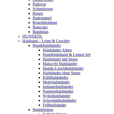
Pullover
Schutzhosen
Hosen
Bademäntel
Regenkleidung
Basecaps
Bandanas
HUNDEÖL
Halsband – Leine & Geschirr
Hundehalsbänder
Halsbänder Alpen
Hundehalsband & Leinen Set
Halsbänder mit Strass
Malucchi Halsbänder
Hunde-Leuchthalsbänder
Halsbänder ohne Strass
Kühlhalsbänder
Motivhalsbänder
Indianerhalsbänder
Namenshalsbänder
Nylonhalsbänder
Schwimmhalsbänder
Fellhalsbänder
Hundeleinen