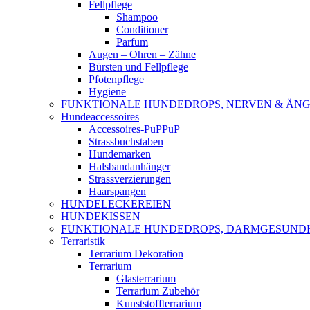
Fellpflege
Shampoo
Conditioner
Parfum
Augen – Ohren – Zähne
Bürsten und Fellpflege
Pfotenpflege
Hygiene
FUNKTIONALE HUNDEDROPS, NERVEN & ÄNG
Hundeaccessoires
Accessoires-PuPPuP
Strassbuchstaben
Hundemarken
Halsbandanhänger
Strassverzierungen
Haarspangen
HUNDELECKEREIEN
HUNDEKISSEN
FUNKTIONALE HUNDEDROPS, DARMGESUND
Terraristik
Terrarium Dekoration
Terrarium
Glasterrarium
Terrarium Zubehör
Kunststoffterrarium