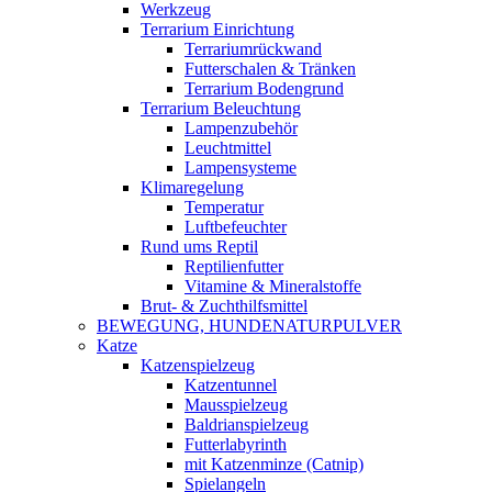
Werkzeug
Terrarium Einrichtung
Terrariumrückwand
Futterschalen & Tränken
Terrarium Bodengrund
Terrarium Beleuchtung
Lampenzubehör
Leuchtmittel
Lampensysteme
Klimaregelung
Temperatur
Luftbefeuchter
Rund ums Reptil
Reptilienfutter
Vitamine & Mineralstoffe
Brut- & Zuchthilfsmittel
BEWEGUNG, HUNDENATURPULVER
Katze
Katzenspielzeug
Katzentunnel
Mausspielzeug
Baldrianspielzeug
Futterlabyrinth
mit Katzenminze (Catnip)
Spielangeln