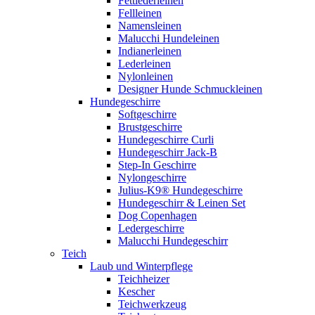
Fettlederleinen
Fellleinen
Namensleinen
Malucchi Hundeleinen
Indianerleinen
Lederleinen
Nylonleinen
Designer Hunde Schmuckleinen
Hundegeschirre
Softgeschirre
Brustgeschirre
Hundegeschirre Curli
Hundegeschirr Jack-B
Step-In Geschirre
Nylongeschirre
Julius-K9® Hundegeschirre
Hundegeschirr & Leinen Set
Dog Copenhagen
Ledergeschirre
Malucchi Hundegeschirr
Teich
Laub und Winterpflege
Teichheizer
Kescher
Teichwerkzeug