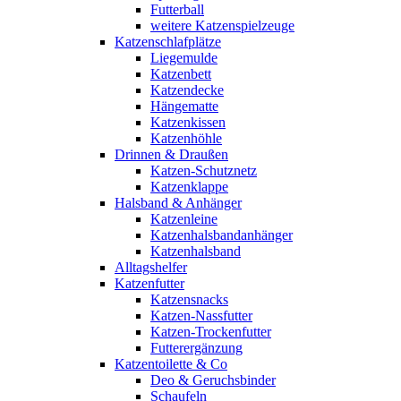
Futterball
weitere Katzenspielzeuge
Katzenschlafplätze
Liegemulde
Katzenbett
Katzendecke
Hängematte
Katzenkissen
Katzenhöhle
Drinnen & Draußen
Katzen-Schutznetz
Katzenklappe
Halsband & Anhänger
Katzenleine
Katzenhalsbandanhänger
Katzenhalsband
Alltagshelfer
Katzenfutter
Katzensnacks
Katzen-Nassfutter
Katzen-Trockenfutter
Futterergänzung
Katzentoilette & Co
Deo & Geruchsbinder
Schaufeln