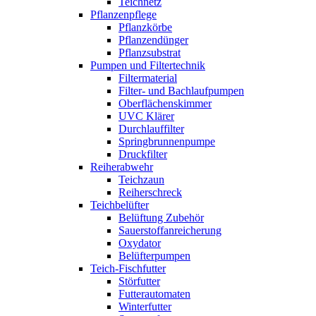
Teichnetz
Pflanzenpflege
Pflanzkörbe
Pflanzendünger
Pflanzsubstrat
Pumpen und Filtertechnik
Filtermaterial
Filter- und Bachlaufpumpen
Oberflächenskimmer
UVC Klärer
Durchlauffilter
Springbrunnenpumpe
Druckfilter
Reiherabwehr
Teichzaun
Reiherschreck
Teichbelüfter
Belüftung Zubehör
Sauerstoffanreicherung
Oxydator
Belüfterpumpen
Teich-Fischfutter
Störfutter
Futterautomaten
Winterfutter