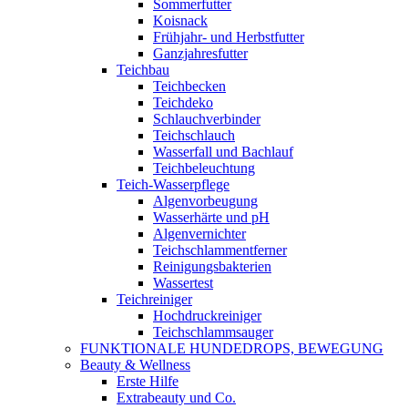
Sommerfutter
Koisnack
Frühjahr- und Herbstfutter
Ganzjahresfutter
Teichbau
Teichbecken
Teichdeko
Schlauchverbinder
Teichschlauch
Wasserfall und Bachlauf
Teichbeleuchtung
Teich-Wasserpflege
Algenvorbeugung
Wasserhärte und pH
Algenvernichter
Teichschlammentferner
Reinigungsbakterien
Wassertest
Teichreiniger
Hochdruckreiniger
Teichschlammsauger
FUNKTIONALE HUNDEDROPS, BEWEGUNG
Beauty & Wellness
Erste Hilfe
Extrabeauty und Co.