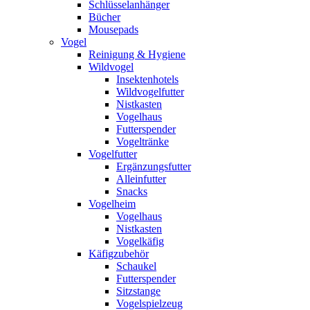
Schlüsselanhänger
Bücher
Mousepads
Vogel
Reinigung & Hygiene
Wildvogel
Insektenhotels
Wildvogelfutter
Nistkasten
Vogelhaus
Futterspender
Vogeltränke
Vogelfutter
Ergänzungsfutter
Alleinfutter
Snacks
Vogelheim
Vogelhaus
Nistkasten
Vogelkäfig
Käfigzubehör
Schaukel
Futterspender
Sitzstange
Vogelspielzeug