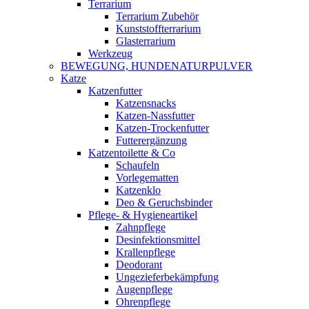
Terrarium
Terrarium Zubehör
Kunststoffterrarium
Glasterrarium
Werkzeug
BEWEGUNG, HUNDENATURPULVER
Katze
Katzenfutter
Katzensnacks
Katzen-Nassfutter
Katzen-Trockenfutter
Futterergänzung
Katzentoilette & Co
Schaufeln
Vorlegematten
Katzenklo
Deo & Geruchsbinder
Pflege- & Hygieneartikel
Zahnpflege
Desinfektionsmittel
Krallenpflege
Deodorant
Ungezieferbekämpfung
Augenpflege
Ohrenpflege