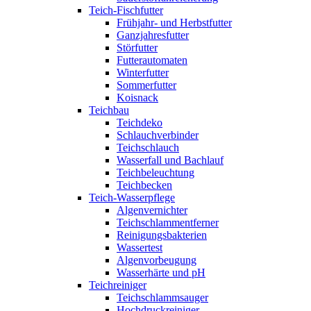
Teich-Fischfutter
Frühjahr- und Herbstfutter
Ganzjahresfutter
Störfutter
Futterautomaten
Winterfutter
Sommerfutter
Koisnack
Teichbau
Teichdeko
Schlauchverbinder
Teichschlauch
Wasserfall und Bachlauf
Teichbeleuchtung
Teichbecken
Teich-Wasserpflege
Algenvernichter
Teichschlammentferner
Reinigungsbakterien
Wassertest
Algenvorbeugung
Wasserhärte und pH
Teichreiniger
Teichschlammsauger
Hochdruckreiniger