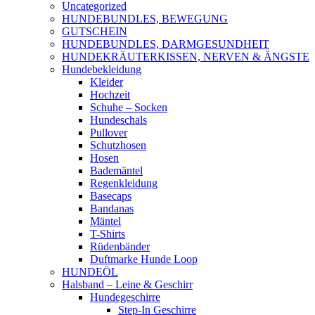
Uncategorized
HUNDEBUNDLES, BEWEGUNG
GUTSCHEIN
HUNDEBUNDLES, DARMGESUNDHEIT
HUNDEKRÄUTERKISSEN, NERVEN & ÄNGSTE
Hundebekleidung
Kleider
Hochzeit
Schuhe – Socken
Hundeschals
Pullover
Schutzhosen
Hosen
Bademäntel
Regenkleidung
Basecaps
Bandanas
Mäntel
T-Shirts
Rüdenbänder
Duftmarke Hunde Loop
HUNDEÖL
Halsband – Leine & Geschirr
Hundegeschirre
Step-In Geschirre