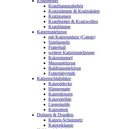
Kratzmöbel
Kratzbaumzubehör
Kratzstämme & Kratzsäulen
Kratztonnen
Kratzbretter & Kratzwellen
Kratzbäume
Katzenspielzeug
mit Katzenminze (Catnip)
Spielangeln
Futterball
weitere Katzenspielzeuge
Katzentunnel
Mausspielzeug
Baldrianspielzeug
Futterlabyrinth
Katzenschlafplätze
Katzendecke
Hängematte
Katzenkissen
Katzenhöhle
Liegemulde
Katzenbett
Drinnen & Draußen
Katzen-Schutznetz
Katzenklappe