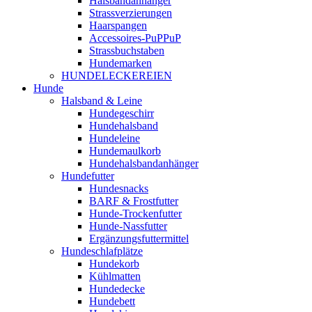
Halsbandanhänger
Strassverzierungen
Haarspangen
Accessoires-PuPPuP
Strassbuchstaben
Hundemarken
HUNDELECKEREIEN
Hunde
Halsband & Leine
Hundegeschirr
Hundehalsband
Hundeleine
Hundemaulkorb
Hundehalsbandanhänger
Hundefutter
Hundesnacks
BARF & Frostfutter
Hunde-Trockenfutter
Hunde-Nassfutter
Ergänzungsfuttermittel
Hundeschlafplätze
Hundekorb
Kühlmatten
Hundedecke
Hundebett