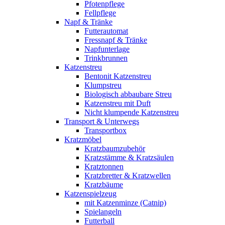
Pfotenpflege
Fellpflege
Napf & Tränke
Futterautomat
Fressnapf & Tränke
Napfunterlage
Trinkbrunnen
Katzenstreu
Bentonit Katzenstreu
Klumpstreu
Biologisch abbaubare Streu
Katzenstreu mit Duft
Nicht klumpende Katzenstreu
Transport & Unterwegs
Transportbox
Kratzmöbel
Kratzbaumzubehör
Kratzstämme & Kratzsäulen
Kratztonnen
Kratzbretter & Kratzwellen
Kratzbäume
Katzenspielzeug
mit Katzenminze (Catnip)
Spielangeln
Futterball