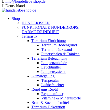
info@hundeliebe-shop.de
Deutschland
Shop
HUNDEKISSEN
FUNKTIONALE HUNDEDROPS,
DARMGESUNDHEIT
Terraristik
Terrarium Einrichtung
Terrarium Bodengrund
Terrariumrückwand
Futterschalen & Tränken
Terrarium Beleuchtung
Lampenzubehör
Leuchtmittel
Lampensysteme
Klimaregelung
Temperatur
Luftbefeuchter
Rund ums Reptil
Reptilienfutter
Vitamine & Mineralstoffe
Brut- & Zuchthilfsmittel
Terrarium Dekoration