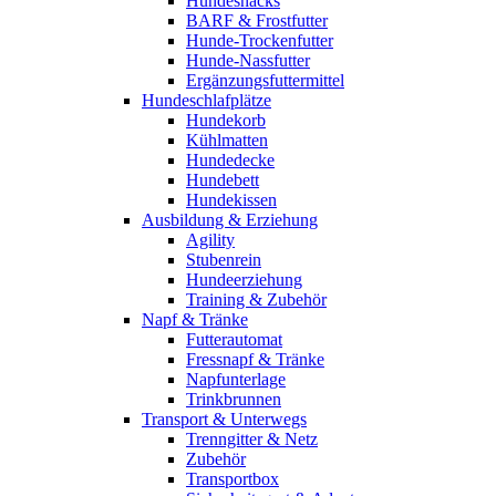
Hundesnacks
BARF & Frostfutter
Hunde-Trockenfutter
Hunde-Nassfutter
Ergänzungsfuttermittel
Hundeschlafplätze
Hundekorb
Kühlmatten
Hundedecke
Hundebett
Hundekissen
Ausbildung & Erziehung
Agility
Stubenrein
Hundeerziehung
Training & Zubehör
Napf & Tränke
Futterautomat
Fressnapf & Tränke
Napfunterlage
Trinkbrunnen
Transport & Unterwegs
Trenngitter & Netz
Zubehör
Transportbox