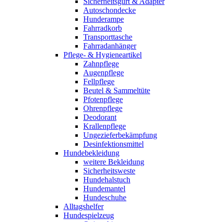
Sicherheitsgurt & Adapter
Autoschondecke
Hunderampe
Fahrradkorb
Transporttasche
Fahrradanhänger
Pflege- & Hygieneartikel
Zahnpflege
Augenpflege
Fellpflege
Beutel & Sammeltüte
Pfotenpflege
Ohrenpflege
Deodorant
Krallenpflege
Ungezieferbekämpfung
Desinfektionsmittel
Hundebekleidung
weitere Bekleidung
Sicherheitsweste
Hundehalstuch
Hundemantel
Hundeschuhe
Alltagshelfer
Hundespielzeug