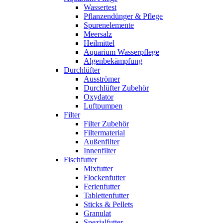
Wassertest
Pflanzendünger & Pflege
Spurenelemente
Meersalz
Heilmittel
Aquarium Wasserpflege
Algenbekämpfung
Durchlüfter
Ausströmer
Durchlüfter Zubehör
Oxydator
Luftpumpen
Filter
Filter Zubehör
Filtermaterial
Außenfilter
Innenfilter
Fischfutter
Mixfutter
Flockenfutter
Ferienfutter
Tablettenfutter
Sticks & Pellets
Granulat
Spezialfutter