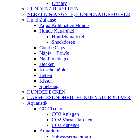
Urinary
HUNDENATURSEIFEN
NERVEN & ÄNGSTE, HUNDENATURPULVER
Hund Zuhause
Aqua Kühlmatten Hunde
Hunde Kauartikel
Hundekauartikel
Snackdosen
Cuddle Cups
Näpfe – Bowls
Napfunterlagen
Decken
Kuschelhöhlen
Betten
Kissen
Spielzeug
HUNDEDECKEN
DARMGESUNDHEIT, HUNDENATURPULVER
Aquaristik
CO2 Technik
CO2 Anlagen
CO2 Vorratsflaschen
CO2 Zubehör
Aquarium
Süßwasseraquarium