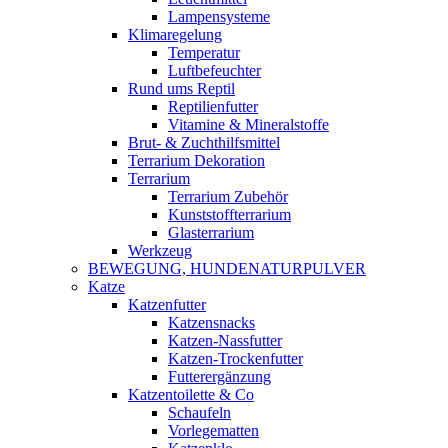
Lampensysteme
Klimaregelung
Temperatur
Luftbefeuchter
Rund ums Reptil
Reptilienfutter
Vitamine & Mineralstoffe
Brut- & Zuchthilfsmittel
Terrarium Dekoration
Terrarium
Terrarium Zubehör
Kunststoffterrarium
Glasterrarium
Werkzeug
BEWEGUNG, HUNDENATURPULVER
Katze
Katzenfutter
Katzensnacks
Katzen-Nassfutter
Katzen-Trockenfutter
Futterergänzung
Katzentoilette & Co
Schaufeln
Vorlegematten