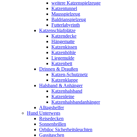
weitere Katzenspielzeuge
Katzentunnel
Mausspielzeug
Baldrianspielzeug
Futterlabyrinth
Katzenschlafplätze
Katzendecke
Hängematte
Katzenkissen
Katzenhöhle
Liegemulde
Katzenbett
Drinnen & Draußen
Katzen-Schutznetz
Katzenklappe
Halsband & Anhänger
Katzenhalsband
Katzenleine
Katzenhalsbandanhänger
Alltagshelfer
Hund Unterwegs
Reisedecken
Sonnenbrillen
Orbiloc Sicherheitsleuchten
Gassitaschen