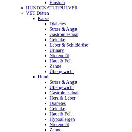
Einstreu
HUNDENATURPULVER
VET Diäten
Katze
Diabetes
Stress & Angst
Gastrointestinal
Gelenke
Leber & Schilddrüse
Urinary
Nierendiät
Haut & Fell
Zähne
Übergewicht
Hund
Stress & Angst
Übergewicht
Gastrointestinal
Herz & Leber
Diabetes
Gelenke
Haut & Fell
Hypoallergen
Nierendiät
Zähne