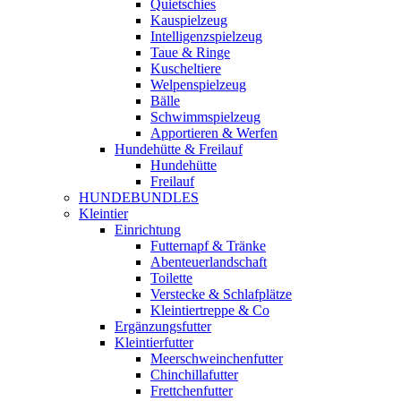
Quietschies
Kauspielzeug
Intelligenzspielzeug
Taue & Ringe
Kuscheltiere
Welpenspielzeug
Bälle
Schwimmspielzeug
Apportieren & Werfen
Hundehütte & Freilauf
Hundehütte
Freilauf
HUNDEBUNDLES
Kleintier
Einrichtung
Futternapf & Tränke
Abenteuerlandschaft
Toilette
Verstecke & Schlafplätze
Kleintiertreppe & Co
Ergänzungsfutter
Kleintierfutter
Meerschweinchenfutter
Chinchillafutter
Frettchenfutter