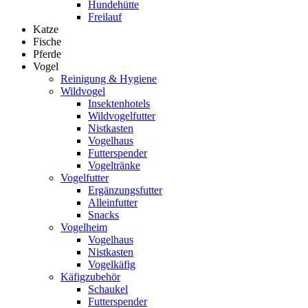
Hundehütte
Freilauf
Katze
Fische
Pferde
Vogel
Reinigung & Hygiene
Wildvogel
Insektenhotels
Wildvogelfutter
Nistkasten
Vogelhaus
Futterspender
Vogeltränke
Vogelfutter
Ergänzungsfutter
Alleinfutter
Snacks
Vogelheim
Vogelhaus
Nistkasten
Vogelkäfig
Käfigzubehör
Schaukel
Futterspender