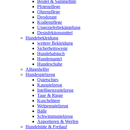
Beutel & Sammeltüte
Pfotenpflege
Ohrenpflege
Deodorant
Krallenpflege
Ungezieferbekämpfung
Desinfektionsmittel
Hundebekleidung
weitere Bekleidung
Sicherheitsweste
Hundehalstuch
Hundemantel
Hundeschuhe
Alltagshelfer
Hundespielzeug
Quietschies
Kauspielzeug
Intelligenzspielzeug
Taue & Ringe
Kuscheltiere
Welpenspielzeug
Bälle
Schwimmspielzeug
Apportieren & Werfen
Hundehütte & Freilauf