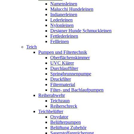
Namensleinen
Malucchi Hundeleinen
Indianerleinen
Lederleinen
Nylonleinen
Designer Hunde Schmuckleinen
Fettlederleinen
Fellleinen
Teich
Pumpen und Filtertechnik
Oberflächenskimmer
UVC Klärer
Durchlauffilter
Springbrunnenpumpe
Druckfilter
Filtermaterial
Filter- und Bachlaufpumpen
Reiherabwehr
Teichzaun
Reiherschreck
Teichbelüfter
Oxydator
Belüfterpumpen
Belüftung Zubehör
Sauerstoffanreicherung