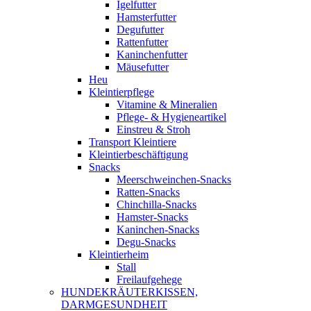
Igelfutter
Hamsterfutter
Degufutter
Rattenfutter
Kaninchenfutter
Mäusefutter
Heu
Kleintierpflege
Vitamine & Mineralien
Pflege- & Hygieneartikel
Einstreu & Stroh
Transport Kleintiere
Kleintierbeschäftigung
Snacks
Meerschweinchen-Snacks
Ratten-Snacks
Chinchilla-Snacks
Hamster-Snacks
Kaninchen-Snacks
Degu-Snacks
Kleintierheim
Stall
Freilaufgehege
HUNDEKRÄUTERKISSEN,
DARMGESUNDHEIT