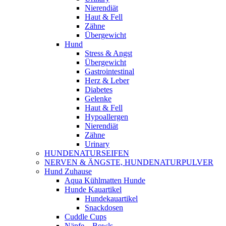
Nierendiät
Haut & Fell
Zähne
Übergewicht
Hund
Stress & Angst
Übergewicht
Gastrointestinal
Herz & Leber
Diabetes
Gelenke
Haut & Fell
Hypoallergen
Nierendiät
Zähne
Urinary
HUNDENATURSEIFEN
NERVEN & ÄNGSTE, HUNDENATURPULVER
Hund Zuhause
Aqua Kühlmatten Hunde
Hunde Kauartikel
Hundekauartikel
Snackdosen
Cuddle Cups
Näpfe – Bowls