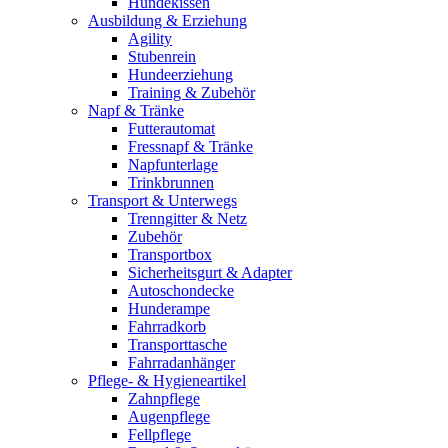
Hundekissen
Ausbildung & Erziehung
Agility
Stubenrein
Hundeerziehung
Training & Zubehör
Napf & Tränke
Futterautomat
Fressnapf & Tränke
Napfunterlage
Trinkbrunnen
Transport & Unterwegs
Trenngitter & Netz
Zubehör
Transportbox
Sicherheitsgurt & Adapter
Autoschondecke
Hunderampe
Fahrradkorb
Transporttasche
Fahrradanhänger
Pflege- & Hygieneartikel
Zahnpflege
Augenpflege
Fellpflege