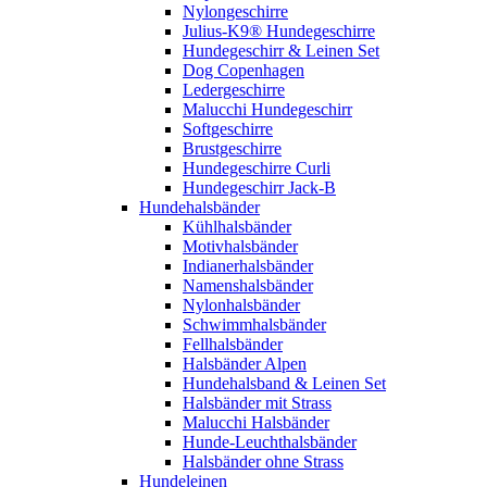
Nylongeschirre
Julius-K9® Hundegeschirre
Hundegeschirr & Leinen Set
Dog Copenhagen
Ledergeschirre
Malucchi Hundegeschirr
Softgeschirre
Brustgeschirre
Hundegeschirre Curli
Hundegeschirr Jack-B
Hundehalsbänder
Kühlhalsbänder
Motivhalsbänder
Indianerhalsbänder
Namenshalsbänder
Nylonhalsbänder
Schwimmhalsbänder
Fellhalsbänder
Halsbänder Alpen
Hundehalsband & Leinen Set
Halsbänder mit Strass
Malucchi Halsbänder
Hunde-Leuchthalsbänder
Halsbänder ohne Strass
Hundeleinen