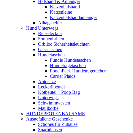
Halsband & Anhänger
Katzenhalsband
Katzenleine
Katzenhalsbandanhänger
Alltagshelfer
Hund Unterwegs
Reisedecken
Sonnenbrillen
Orbiloc Sicherheitsleuchten
Gassitaschen
Hundetaschen
Fundle Hundetaschen
Hundetragetaschen
PoochPack Hundetragetücher
Carrier Plaids
Autositze
Leckerlibeutel
Kotbeutel – Poop Bag
Unterwegs
Schwimmwesten
Maulkörbe
HUNDEPFOTENBALSAME
Ausgefallene Geschenke
Schönes für Zuhause
Sparbüchsen