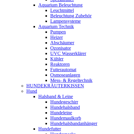
Aquarium Beleuchtung
Leuchtmittel
Beleuchtung Zubehör
Lampensysteme
Aquarium Technik
Pumpen
Heizer
Abschäumer
Ozonisator
UVC Wasserklärer
Kühler
Reaktoren
Futterautomat
Osmoseanlagen
Mess- & Regeltechnik
HUNDEKRÄUTERKISSEN
Hund
Halsband & Leine
Hundegeschirr
Hundehalsband
Hundeleine
Hundemaulkorb
Hundehalsbandanhänger
Hundefutter