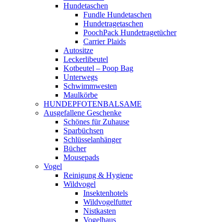
Hundetaschen
Fundle Hundetaschen
Hundetragetaschen
PoochPack Hundetragetücher
Carrier Plaids
Autositze
Leckerlibeutel
Kotbeutel – Poop Bag
Unterwegs
Schwimmwesten
Maulkörbe
HUNDEPFOTENBALSAME
Ausgefallene Geschenke
Schönes für Zuhause
Sparbüchsen
Schlüsselanhänger
Bücher
Mousepads
Vogel
Reinigung & Hygiene
Wildvogel
Insektenhotels
Wildvogelfutter
Nistkasten
Vogelhaus