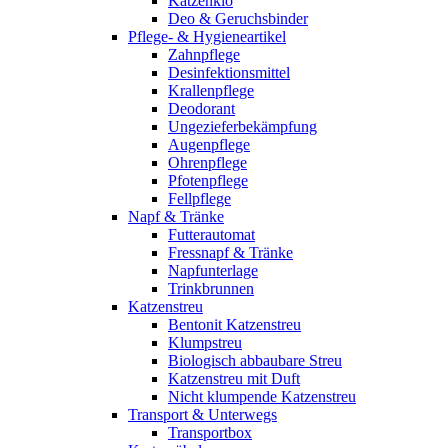
Katzenklo
Deo & Geruchsbinder
Pflege- & Hygieneartikel
Zahnpflege
Desinfektionsmittel
Krallenpflege
Deodorant
Ungezieferbekämpfung
Augenpflege
Ohrenpflege
Pfotenpflege
Fellpflege
Napf & Tränke
Futterautomat
Fressnapf & Tränke
Napfunterlage
Trinkbrunnen
Katzenstreu
Bentonit Katzenstreu
Klumpstreu
Biologisch abbaubare Streu
Katzenstreu mit Duft
Nicht klumpende Katzenstreu
Transport & Unterwegs
Transportbox