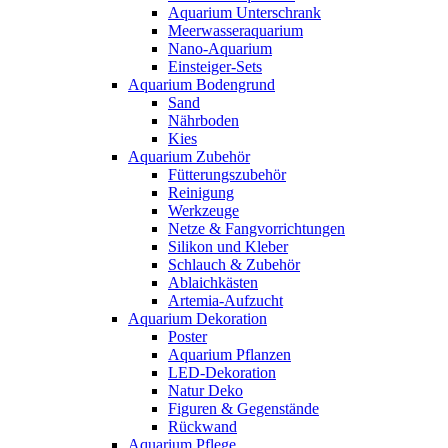
Aquarium Unterschrank
Meerwasseraquarium
Nano-Aquarium
Einsteiger-Sets
Aquarium Bodengrund
Sand
Nährboden
Kies
Aquarium Zubehör
Fütterungszubehör
Reinigung
Werkzeuge
Netze & Fangvorrichtungen
Silikon und Kleber
Schlauch & Zubehör
Ablaichkästen
Artemia-Aufzucht
Aquarium Dekoration
Poster
Aquarium Pflanzen
LED-Dekoration
Natur Deko
Figuren & Gegenstände
Rückwand
Aquarium Pflege