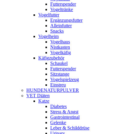
Futterspender
Vogeltränke
Vogelfutter
Ergänzungsfutter
Alleinfutter
Snacks
Vogelheim
Vogelhaus
Nistkasten
Vogelkäfig
Käfigzubehör
Schaukel
Futterspender
Sitzstange
Vogelspielzeug
Einstreu
HUNDENATURPULVER
VET Diäten
Katze
Diabetes
Stress & Angst
Gastrointestinal
Gelenke
Leber & Schilddrüse
Urinary