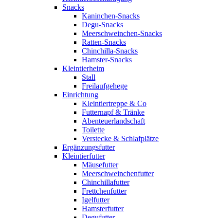
Snacks
Kaninchen-Snacks
Degu-Snacks
Meerschweinchen-Snacks
Ratten-Snacks
Chinchilla-Snacks
Hamster-Snacks
Kleintierheim
Stall
Freilaufgehege
Einrichtung
Kleintiertreppe & Co
Futternapf & Tränke
Abenteuerlandschaft
Toilette
Verstecke & Schlafplätze
Ergänzungsfutter
Kleintierfutter
Mäusefutter
Meerschweinchenfutter
Chinchillafutter
Frettchenfutter
Igelfutter
Hamsterfutter
Degufutter