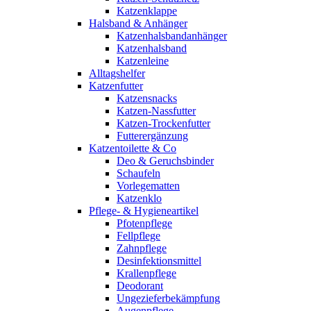
Katzenklappe
Halsband & Anhänger
Katzenhalsbandanhänger
Katzenhalsband
Katzenleine
Alltagshelfer
Katzenfutter
Katzensnacks
Katzen-Nassfutter
Katzen-Trockenfutter
Futterergänzung
Katzentoilette & Co
Deo & Geruchsbinder
Schaufeln
Vorlegematten
Katzenklo
Pflege- & Hygieneartikel
Pfotenpflege
Fellpflege
Zahnpflege
Desinfektionsmittel
Krallenpflege
Deodorant
Ungezieferbekämpfung
Augenpflege