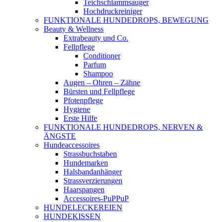
Teichschlammsauger
Hochdruckreiniger
FUNKTIONALE HUNDEDROPS, BEWEGUNG
Beauty & Wellness
Extrabeauty und Co.
Fellpflege
Conditioner
Parfum
Shampoo
Augen – Ohren – Zähne
Bürsten und Fellpflege
Pfotenpflege
Hygiene
Erste Hilfe
FUNKTIONALE HUNDEDROPS, NERVEN &
ÄNGSTE
Hundeaccessoires
Strassbuchstaben
Hundemarken
Halsbandanhänger
Strassverzierungen
Haarspangen
Accessoires-PuPPuP
HUNDELECKEREIEN
HUNDEKISSEN