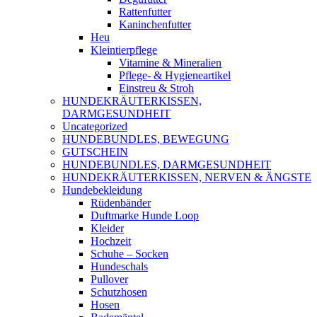
Rattenfutter
Kaninchenfutter
Heu
Kleintierpflege
Vitamine & Mineralien
Pflege- & Hygieneartikel
Einstreu & Stroh
HUNDEKRÄUTERKISSEN,
DARMGESUNDHEIT
Uncategorized
HUNDEBUNDLES, BEWEGUNG
GUTSCHEIN
HUNDEBUNDLES, DARMGESUNDHEIT
HUNDEKRÄUTERKISSEN, NERVEN & ÄNGSTE
Hundebekleidung
Rüdenbänder
Duftmarke Hunde Loop
Kleider
Hochzeit
Schuhe – Socken
Hundeschals
Pullover
Schutzhosen
Hosen