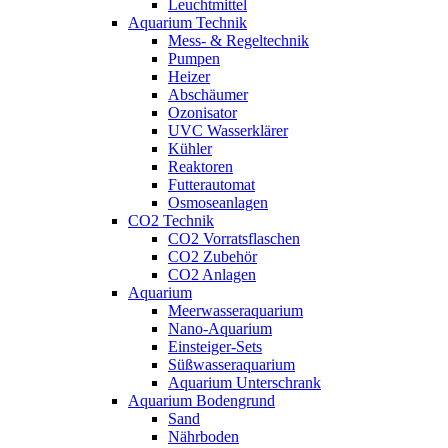
Leuchtmittel
Aquarium Technik
Mess- & Regeltechnik
Pumpen
Heizer
Abschäumer
Ozonisator
UVC Wasserklärer
Kühler
Reaktoren
Futterautomat
Osmoseanlagen
CO2 Technik
CO2 Vorratsflaschen
CO2 Zubehör
CO2 Anlagen
Aquarium
Meerwasseraquarium
Nano-Aquarium
Einsteiger-Sets
Süßwasseraquarium
Aquarium Unterschrank
Aquarium Bodengrund
Sand
Nährboden