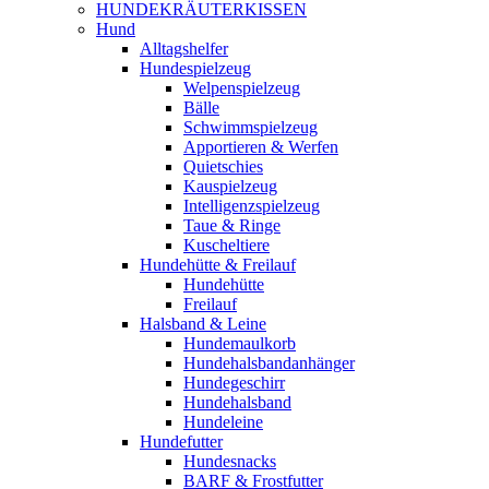
HUNDEKRÄUTERKISSEN
Hund
Alltagshelfer
Hundespielzeug
Welpenspielzeug
Bälle
Schwimmspielzeug
Apportieren & Werfen
Quietschies
Kauspielzeug
Intelligenzspielzeug
Taue & Ringe
Kuscheltiere
Hundehütte & Freilauf
Hundehütte
Freilauf
Halsband & Leine
Hundemaulkorb
Hundehalsbandanhänger
Hundegeschirr
Hundehalsband
Hundeleine
Hundefutter
Hundesnacks
BARF & Frostfutter