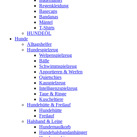
Bademäntel
Regenkleidung
Basecaps
Bandanas
Mäntel
T-Shirts
HUNDEÖL
Hunde
Alltagshelfer
Hundespielzeug
Welpenspielzeug
Bälle
Schwimmspielzeug
Apportieren & Werfen
Quietschies
Kauspielzeug
Intelligenzspielzeug
Taue & Ringe
Kuscheltiere
Hundehütte & Freilauf
Hundehütte
Freilauf
Halsband & Leine
Hundemaulkorb
Hundehalsbandanhänger