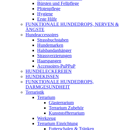
Bürsten und Fellpflege
Pfotenpflege
Hygiene
Erste Hilfe
FUNKTIONALE HUNDEDROPS, NERVEN &
ÄNGSTE
Hundeaccessoires
Strassbuchstaben
Hundemarken
Halsbandanhänger
Strassverzierungen
Haarspangen
Accessoires-PuPPuP
HUNDELECKEREIEN
HUNDEKISSEN
FUNKTIONALE HUNDEDROPS,
DARMGESUNDHEIT
Terraristik
Terrarium
Glasterrarium
Terrarium Zubehör
Kunststoffterrarium
Werkzeug
Terrarium Einrichtung
Futterschalen & Tränken