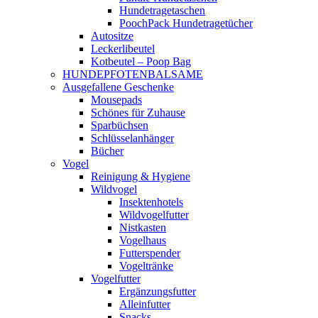
Hundetragetaschen
PoochPack Hundetragetücher
Autositze
Leckerlibeutel
Kotbeutel – Poop Bag
HUNDEPFOTENBALSAME
Ausgefallene Geschenke
Mousepads
Schönes für Zuhause
Sparbüchsen
Schlüsselanhänger
Bücher
Vogel
Reinigung & Hygiene
Wildvogel
Insektenhotels
Wildvogelfutter
Nistkasten
Vogelhaus
Futterspender
Vogeltränke
Vogelfutter
Ergänzungsfutter
Alleinfutter
Snacks