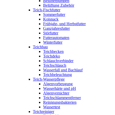
Belüfterpumpen
Belüftung Zubehör
Teich-Fischfutter
Sommerfutter
Koisnack
Frühjahr- und Herbstfutter
Ganzjahresfutter
Störfutter
Futterautomaten
Winterfutter
Teichbau
Teichbecken
Teichdeko
Schlauchverbinder
Teichschlauch
Wasserfall und Bachlauf
Teichbeleuchtung
Teich-Wasserpflege
Algenvorbeugung
Wasserhärte und pH
Algenvernichter
Teichschlammentferner
Reinigungsbakterien
Wassertest
Teichreiniger