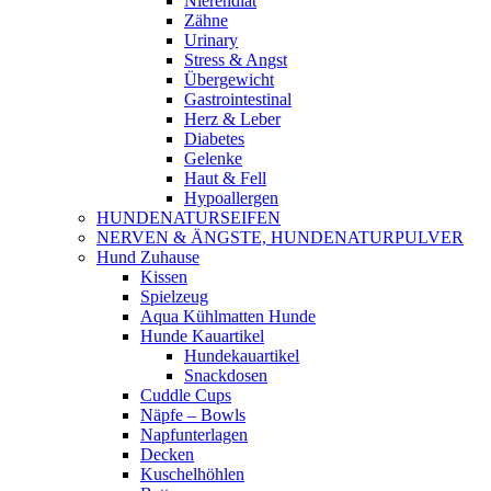
Nierendiät
Zähne
Urinary
Stress & Angst
Übergewicht
Gastrointestinal
Herz & Leber
Diabetes
Gelenke
Haut & Fell
Hypoallergen
HUNDENATURSEIFEN
NERVEN & ÄNGSTE, HUNDENATURPULVER
Hund Zuhause
Kissen
Spielzeug
Aqua Kühlmatten Hunde
Hunde Kauartikel
Hundekauartikel
Snackdosen
Cuddle Cups
Näpfe – Bowls
Napfunterlagen
Decken
Kuschelhöhlen