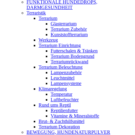
FUNKTIONALE HUNDEDROPS,
DARMGESUNDHEIT
Terraristik
Terrarium
Glasterrarium
Terrarium Zubehör
Kunststoffterrarium
Werkzeug
Terrarium Einrichtung
Futterschalen & Tränken
Terrarium Bodengrund
Terrariumrückwand
Terrarium Beleuchtung
Lampenzubehör
Leuchtmittel
Lampensysteme
Klimaregelung
Temperatur
Luftbefeuchter
Rund ums Reptil
Reptilienfutter
Vitamine & Mineralstoffe
Brut- & Zuchthilfsmittel
Terrarium Dekoration
BEWEGUNG, HUNDENATURPULVER