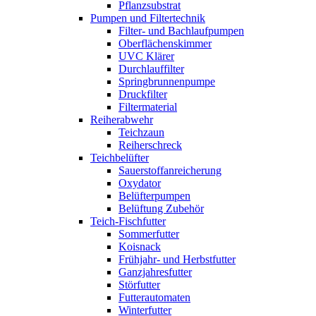
Pflanzsubstrat
Pumpen und Filtertechnik
Filter- und Bachlaufpumpen
Oberflächenskimmer
UVC Klärer
Durchlauffilter
Springbrunnenpumpe
Druckfilter
Filtermaterial
Reiherabwehr
Teichzaun
Reiherschreck
Teichbelüfter
Sauerstoffanreicherung
Oxydator
Belüfterpumpen
Belüftung Zubehör
Teich-Fischfutter
Sommerfutter
Koisnack
Frühjahr- und Herbstfutter
Ganzjahresfutter
Störfutter
Futterautomaten
Winterfutter