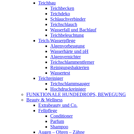
Teichbau
Teichbecken
Teichdeko
Schlauchverbinder
Teichschlauch
Wasserfall und Bachlauf
Teichbeleuchtung
Teich-Wasserpflege
Algenvorbeugung
Wasserhärte und pH
Algenvernichter
Teichschlammentferner
Reinigungsbakterien
Wassertest
Teichreiniger
Teichschlammsauger
Hochdruckreiniger
FUNKTIONALE HUNDEDROPS, BEWEGUNG
Beauty & Wellness
Extrabeauty und Co.
Fellpflege
Conditioner
Parfum
Shampoo
Augen – Ohren – Zähne