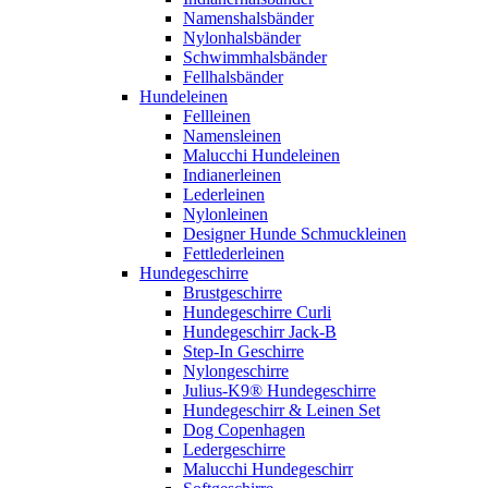
Namenshalsbänder
Nylonhalsbänder
Schwimmhalsbänder
Fellhalsbänder
Hundeleinen
Fellleinen
Namensleinen
Malucchi Hundeleinen
Indianerleinen
Lederleinen
Nylonleinen
Designer Hunde Schmuckleinen
Fettlederleinen
Hundegeschirre
Brustgeschirre
Hundegeschirre Curli
Hundegeschirr Jack-B
Step-In Geschirre
Nylongeschirre
Julius-K9® Hundegeschirre
Hundegeschirr & Leinen Set
Dog Copenhagen
Ledergeschirre
Malucchi Hundegeschirr