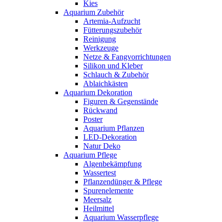
Kies
Aquarium Zubehör
Artemia-Aufzucht
Fütterungszubehör
Reinigung
Werkzeuge
Netze & Fangvorrichtungen
Silikon und Kleber
Schlauch & Zubehör
Ablaichkästen
Aquarium Dekoration
Figuren & Gegenstände
Rückwand
Poster
Aquarium Pflanzen
LED-Dekoration
Natur Deko
Aquarium Pflege
Algenbekämpfung
Wassertest
Pflanzendünger & Pflege
Spurenelemente
Meersalz
Heilmittel
Aquarium Wasserpflege