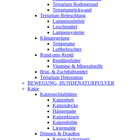
Terrarium Bodengrund
Terrariumrückwand
Terrarium Beleuchtung
Lampenzubehör
Leuchtmittel
Lampensysteme
Klimaregelung
Temperatur
Luftbefeuchter
Rund ums Reptil
Reptilienfutter
Vitamine & Mineralstoffe
Brut- & Zuchthilfsmittel
Terrarium Dekoration
BEWEGUNG, HUNDENATURPULVER
Katze
Katzenschlafplätze
Katzenbett
Katzendecke
Hängematte
Katzenkissen
Katzenhöhle
Liegemulde
Drinnen & Draußen
Katzen-Schutznetz