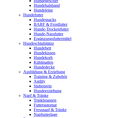
Hundegeschirr
Hundehalsband
Hundeleine
Hundefutter
Hundesnacks
BARF & Frostfutter
Hunde-Trockenfutter
Hunde-Nassfutter
Ergänzungsfuttermittel
Hundeschlafplätze
Hundebett
Hundekissen
Hundekorb
Kühlmatten
Hundedecke
Ausbildung & Erziehung
Training & Zubehör
Agility
Stubenrein
Hundeerziehung
Napf & Tränke
Trinkbrunnen
Futterautomat
Fressnapf & Tränke
Napfunterlage