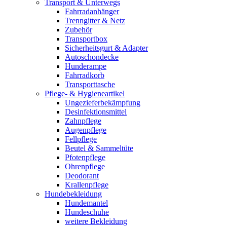
Transport & Unterwegs
Fahrradanhänger
Trenngitter & Netz
Zubehör
Transportbox
Sicherheitsgurt & Adapter
Autoschondecke
Hunderampe
Fahrradkorb
Transporttasche
Pflege- & Hygieneartikel
Ungezieferbekämpfung
Desinfektionsmittel
Zahnpflege
Augenpflege
Fellpflege
Beutel & Sammeltüte
Pfotenpflege
Ohrenpflege
Deodorant
Krallenpflege
Hundebekleidung
Hundemantel
Hundeschuhe
weitere Bekleidung