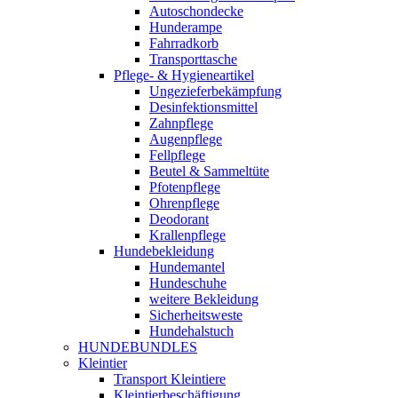
Autoschondecke
Hunderampe
Fahrradkorb
Transporttasche
Pflege- & Hygieneartikel
Ungezieferbekämpfung
Desinfektionsmittel
Zahnpflege
Augenpflege
Fellpflege
Beutel & Sammeltüte
Pfotenpflege
Ohrenpflege
Deodorant
Krallenpflege
Hundebekleidung
Hundemantel
Hundeschuhe
weitere Bekleidung
Sicherheitsweste
Hundehalstuch
HUNDEBUNDLES
Kleintier
Transport Kleintiere
Kleintierbeschäftigung