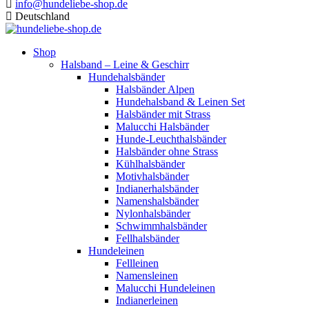
info@hundeliebe-shop.de
Deutschland
Shop
Halsband – Leine & Geschirr
Hundehalsbänder
Halsbänder Alpen
Hundehalsband & Leinen Set
Halsbänder mit Strass
Malucchi Halsbänder
Hunde-Leuchthalsbänder
Halsbänder ohne Strass
Kühlhalsbänder
Motivhalsbänder
Indianerhalsbänder
Namenshalsbänder
Nylonhalsbänder
Schwimmhalsbänder
Fellhalsbänder
Hundeleinen
Fellleinen
Namensleinen
Malucchi Hundeleinen
Indianerleinen