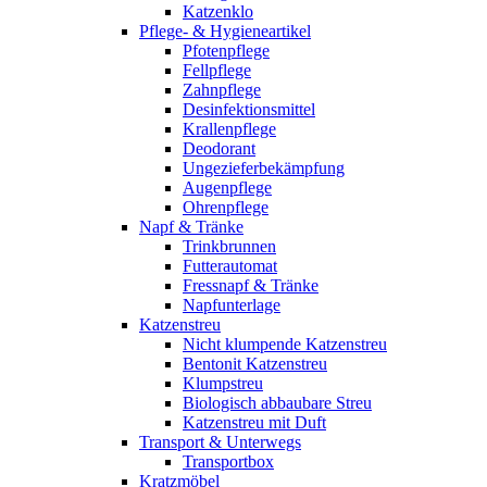
Katzenklo
Pflege- & Hygieneartikel
Pfotenpflege
Fellpflege
Zahnpflege
Desinfektionsmittel
Krallenpflege
Deodorant
Ungezieferbekämpfung
Augenpflege
Ohrenpflege
Napf & Tränke
Trinkbrunnen
Futterautomat
Fressnapf & Tränke
Napfunterlage
Katzenstreu
Nicht klumpende Katzenstreu
Bentonit Katzenstreu
Klumpstreu
Biologisch abbaubare Streu
Katzenstreu mit Duft
Transport & Unterwegs
Transportbox
Kratzmöbel