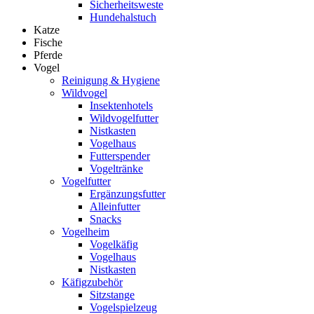
Sicherheitsweste
Hundehalstuch
Katze
Fische
Pferde
Vogel
Reinigung & Hygiene
Wildvogel
Insektenhotels
Wildvogelfutter
Nistkasten
Vogelhaus
Futterspender
Vogeltränke
Vogelfutter
Ergänzungsfutter
Alleinfutter
Snacks
Vogelheim
Vogelkäfig
Vogelhaus
Nistkasten
Käfigzubehör
Sitzstange
Vogelspielzeug