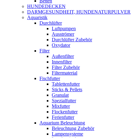
Betten
HUNDEDECKEN
DARMGESUNDHEIT, HUNDENATURPULVER
Aquaristik
Durchlüfter
Luftpumpen
Ausströmer
Durchlüfter Zubehör
Oxydator
Filter
Außenfilter
Innenfilter
Filter Zubehör
Filtermaterial
Fischfutter
Tablettenfutter
Sticks & Pellets
Granulat
Spezialfutter
Mixfutter
Flockenfutter
Ferienfutter
Aquarium Beleuchtung
Beleuchtung Zubehör
Lampensysteme