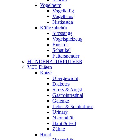
Vogelheim
Vogelkäfig
Vogelhaus
Nistkasten
Käfigzubehör
Sitzstange
Vogelspielzeug
Einstreu
Schaukel
Futterspender
HUNDENATURPULVER
VET Diäten
Katze
Übergewicht
Diabetes
Stress & Angst
Gastrointestinal
Gelenke
Leber & Schilddrüse
Urinary
Nierendiät
Haut & Fell
Zähne
Hund