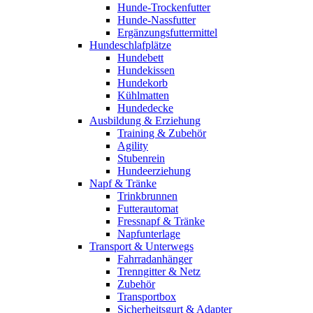
Hunde-Trockenfutter
Hunde-Nassfutter
Ergänzungsfuttermittel
Hundeschlafplätze
Hundebett
Hundekissen
Hundekorb
Kühlmatten
Hundedecke
Ausbildung & Erziehung
Training & Zubehör
Agility
Stubenrein
Hundeerziehung
Napf & Tränke
Trinkbrunnen
Futterautomat
Fressnapf & Tränke
Napfunterlage
Transport & Unterwegs
Fahrradanhänger
Trenngitter & Netz
Zubehör
Transportbox
Sicherheitsgurt & Adapter