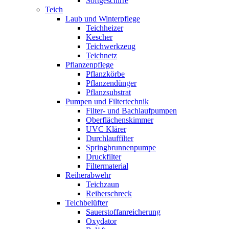
Softgeschirre
Teich
Laub und Winterpflege
Teichheizer
Kescher
Teichwerkzeug
Teichnetz
Pflanzenpflege
Pflanzkörbe
Pflanzendünger
Pflanzsubstrat
Pumpen und Filtertechnik
Filter- und Bachlaufpumpen
Oberflächenskimmer
UVC Klärer
Durchlauffilter
Springbrunnenpumpe
Druckfilter
Filtermaterial
Reiherabwehr
Teichzaun
Reiherschreck
Teichbelüfter
Sauerstoffanreicherung
Oxydator