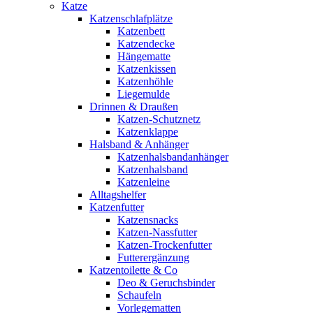
Katze
Katzenschlafplätze
Katzenbett
Katzendecke
Hängematte
Katzenkissen
Katzenhöhle
Liegemulde
Drinnen & Draußen
Katzen-Schutznetz
Katzenklappe
Halsband & Anhänger
Katzenhalsbandanhänger
Katzenhalsband
Katzenleine
Alltagshelfer
Katzenfutter
Katzensnacks
Katzen-Nassfutter
Katzen-Trockenfutter
Futterergänzung
Katzentoilette & Co
Deo & Geruchsbinder
Schaufeln
Vorlegematten