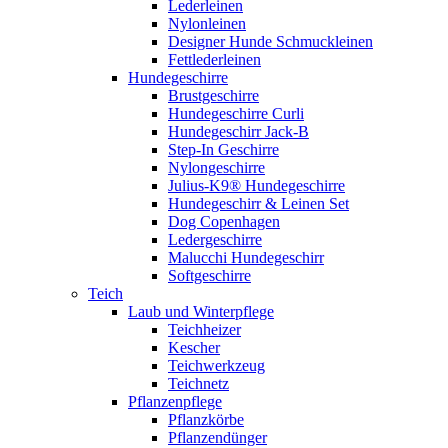
Lederleinen
Nylonleinen
Designer Hunde Schmuckleinen
Fettlederleinen
Hundegeschirre
Brustgeschirre
Hundegeschirre Curli
Hundegeschirr Jack-B
Step-In Geschirre
Nylongeschirre
Julius-K9® Hundegeschirre
Hundegeschirr & Leinen Set
Dog Copenhagen
Ledergeschirre
Malucchi Hundegeschirr
Softgeschirre
Teich
Laub und Winterpflege
Teichheizer
Kescher
Teichwerkzeug
Teichnetz
Pflanzenpflege
Pflanzkörbe
Pflanzendünger