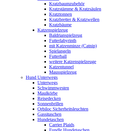
Kratzbaumzubehör
Kratzstämme & Kratzsäulen
Kratztonnen
Kratzbretter & Kratzwellen
Kratzbäume
Katzenspielzeug
Baldrianspielzeug
Futterlabyrinth
mit Katzenminze (Catnip)
Spielangeln
Futterball
weitere Katzenspielzeuge
Katzentunnel
Mausspielzeug
Hund Unterwegs
Unterwegs
Schwimmwesten
Maulkörbe
Reisedecken
Sonnenbrillen
Orbiloc Sicherheitsleuchten
Gassitaschen
Hundetaschen
Carrier Plaids
Fundle Hundetaschen