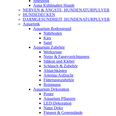
Spielzeug
Aqua Kühlmatten Hunde
NERVEN & ÄNGSTE, HUNDENATURPULVER
HUNDEDECKEN
DARMGESUNDHEIT, HUNDENATURPULVER
Aquaristik
Aquarium Bodengrund
Nährboden
Kies
Sand
Aquarium Zubehör
Werkzeuge
Netze & Fangvorrichtungen
Silikon und Kleber
Schlauch & Zubehör
Ablaichkästen
Artemia-Aufzucht
Fütterungszubehör
Reinigung
Aquarium Dekoration
Poster
Aquarium Pflanzen
LED-Dekoration
Natur Deko
Figuren & Gegenstände