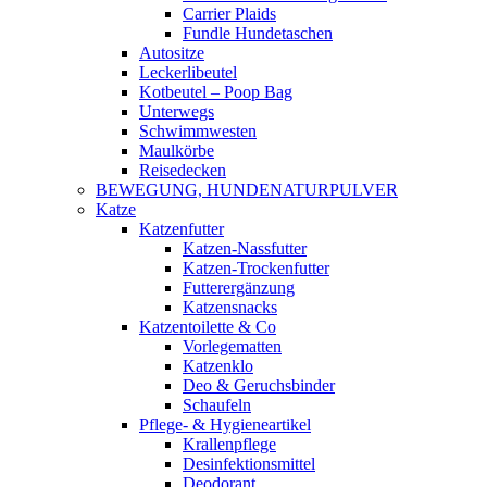
Carrier Plaids
Fundle Hundetaschen
Autositze
Leckerlibeutel
Kotbeutel – Poop Bag
Unterwegs
Schwimmwesten
Maulkörbe
Reisedecken
BEWEGUNG, HUNDENATURPULVER
Katze
Katzenfutter
Katzen-Nassfutter
Katzen-Trockenfutter
Futterergänzung
Katzensnacks
Katzentoilette & Co
Vorlegematten
Katzenklo
Deo & Geruchsbinder
Schaufeln
Pflege- & Hygieneartikel
Krallenpflege
Desinfektionsmittel
Deodorant