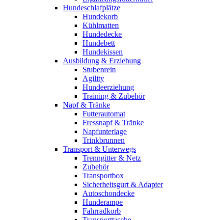
Hundeschlafplätze
Hundekorb
Kühlmatten
Hundedecke
Hundebett
Hundekissen
Ausbildung & Erziehung
Stubenrein
Agility
Hundeerziehung
Training & Zubehör
Napf & Tränke
Futterautomat
Fressnapf & Tränke
Napfunterlage
Trinkbrunnen
Transport & Unterwegs
Trenngitter & Netz
Zubehör
Transportbox
Sicherheitsgurt & Adapter
Autoschondecke
Hunderampe
Fahrradkorb
Transporttasche