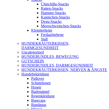
Chinchilla-Snacks
Ratten-Snacks
Hamster-Snacks
Kaninchen-Snacks
Degu-Snacks
Meerschweinchen-Snacks
Kleintierheim
Freilaufgehege
Stall
HUNDEKRÄUTERKISSEN,
DARMGESUNDHEIT
Uncategorized
HUNDEBUNDLES, BEWEGUNG
GUTSCHEIN
HUNDEBUNDLES, DARMGESUNDHEIT
HUNDEKRÄUTERKISSEN, NERVEN & ÄNGSTE
Hundebekleidung
Pullover
Schutzhosen
Hosen
Bademäntel
Regenkleidung
Basecaps
Bandanas