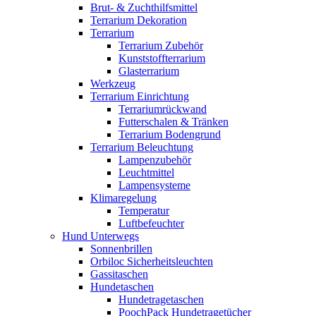
Brut- & Zuchthilfsmittel
Terrarium Dekoration
Terrarium
Terrarium Zubehör
Kunststoffterrarium
Glasterrarium
Werkzeug
Terrarium Einrichtung
Terrariumrückwand
Futterschalen & Tränken
Terrarium Bodengrund
Terrarium Beleuchtung
Lampenzubehör
Leuchtmittel
Lampensysteme
Klimaregelung
Temperatur
Luftbefeuchter
Hund Unterwegs
Sonnenbrillen
Orbiloc Sicherheitsleuchten
Gassitaschen
Hundetaschen
Hundetragetaschen
PoochPack Hundetragetücher