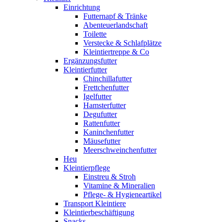
Einrichtung
Futternapf & Tränke
Abenteuerlandschaft
Toilette
Verstecke & Schlafplätze
Kleintiertreppe & Co
Ergänzungsfutter
Kleintierfutter
Chinchillafutter
Frettchenfutter
Igelfutter
Hamsterfutter
Degufutter
Rattenfutter
Kaninchenfutter
Mäusefutter
Meerschweinchenfutter
Heu
Kleintierpflege
Einstreu & Stroh
Vitamine & Mineralien
Pflege- & Hygieneartikel
Transport Kleintiere
Kleintierbeschäftigung
Snacks