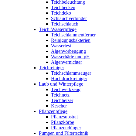
Teichbeleuchtung
Teichbecken
Teichdeko
Schlauchverbinder
Teichschlauch
Teich-Wasserpflege
Teichschlammentferner
Reinigungsbakterien
Wassertest
Algenvorbeugung
Wasserhärte und pH
Algenvernichter
Teichreiniger
Teichschlammsauger
Hochdruckreiniger
Laub und Winterpflege
Teichwerkzeug
Teichnetz
Teichheizer
Kescher
Pflanzenpflege
Pflanzsubstrat
Pflanzkörbe
Pflanzendünger
Pumpen und Filtertechnik