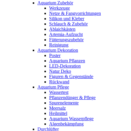
Aquarium Zubehör
Werkzeuge
Netze & Fangvorrichtungen
Silikon und Kleber
Schlauch & Zubehör
Ablaichkästen
Artemia-Aufzucht
Fütterungszubehör
Reinigung
Aquarium Dekoration
Poster
Aquarium Pflanzen
LED-Dekoration
Natur Deko
Figuren & Gegenstände
Rückwand
Aquarium Pflege
Wassertest
Pflanzendünger & Pflege
Spurenelemente
Meersalz
Heilmittel
Aquarium Wasserpflege
Algenbekämpfung
Durchlüfter