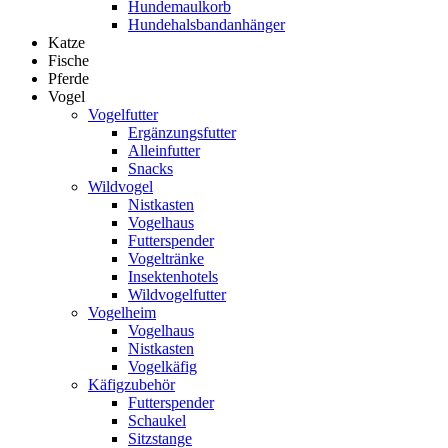
Hundemaulkorb
Hundehalsbandanhänger
Katze
Fische
Pferde
Vogel
Vogelfutter
Ergänzungsfutter
Alleinfutter
Snacks
Wildvogel
Nistkasten
Vogelhaus
Futterspender
Vogeltränke
Insektenhotels
Wildvogelfutter
Vogelheim
Vogelhaus
Nistkasten
Vogelkäfig
Käfigzubehör
Futterspender
Schaukel
Sitzstange