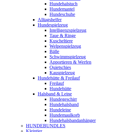
Hundehalstuch
Hundemantel
Hundeschuhe
Alltagshelfer
Hundespielzeug
Intelligenzspielzeug
Taue & Ringe
Kuscheltiere
Welpenspielzeug
Bälle
Schwimmspielzeug
Apportieren & Werfen
Quietschies
Kauspielzeug
Hundehütte & Freilauf
Freilauf
Hundehütte
Halsband & Leine
Hundegeschirr
Hundehalsband
Hundeleine
Hundemaulkorb
Hundehalsbandanhänger
HUNDEBUNDLES
Kleintier