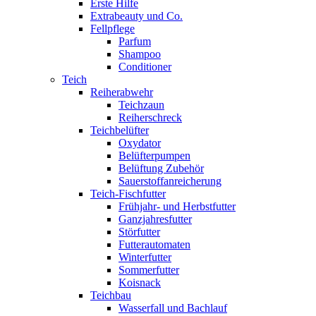
Erste Hilfe
Extrabeauty und Co.
Fellpflege
Parfum
Shampoo
Conditioner
Teich
Reiherabwehr
Teichzaun
Reiherschreck
Teichbelüfter
Oxydator
Belüfterpumpen
Belüftung Zubehör
Sauerstoffanreicherung
Teich-Fischfutter
Frühjahr- und Herbstfutter
Ganzjahresfutter
Störfutter
Futterautomaten
Winterfutter
Sommerfutter
Koisnack
Teichbau
Wasserfall und Bachlauf