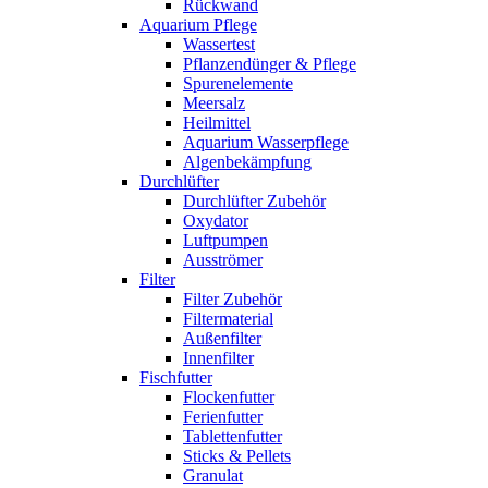
Rückwand
Aquarium Pflege
Wassertest
Pflanzendünger & Pflege
Spurenelemente
Meersalz
Heilmittel
Aquarium Wasserpflege
Algenbekämpfung
Durchlüfter
Durchlüfter Zubehör
Oxydator
Luftpumpen
Ausströmer
Filter
Filter Zubehör
Filtermaterial
Außenfilter
Innenfilter
Fischfutter
Flockenfutter
Ferienfutter
Tablettenfutter
Sticks & Pellets
Granulat