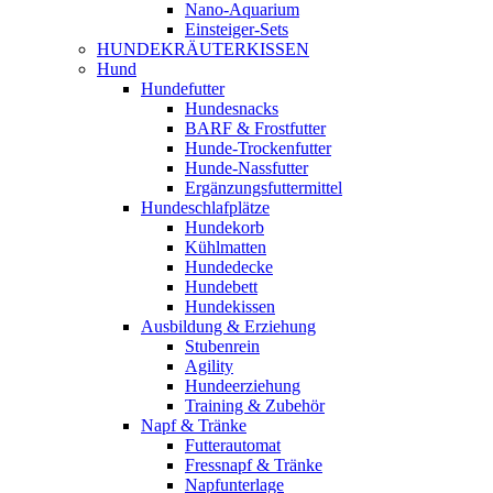
Nano-Aquarium
Einsteiger-Sets
HUNDEKRÄUTERKISSEN
Hund
Hundefutter
Hundesnacks
BARF & Frostfutter
Hunde-Trockenfutter
Hunde-Nassfutter
Ergänzungsfuttermittel
Hundeschlafplätze
Hundekorb
Kühlmatten
Hundedecke
Hundebett
Hundekissen
Ausbildung & Erziehung
Stubenrein
Agility
Hundeerziehung
Training & Zubehör
Napf & Tränke
Futterautomat
Fressnapf & Tränke
Napfunterlage