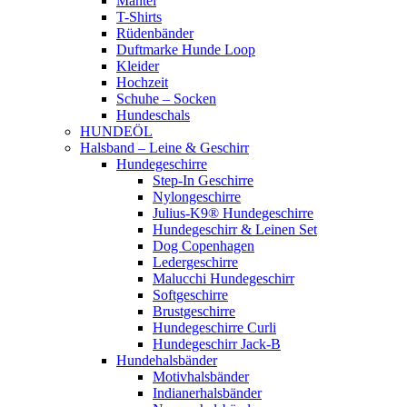
Mäntel
T-Shirts
Rüdenbänder
Duftmarke Hunde Loop
Kleider
Hochzeit
Schuhe – Socken
Hundeschals
HUNDEÖL
Halsband – Leine & Geschirr
Hundegeschirre
Step-In Geschirre
Nylongeschirre
Julius-K9® Hundegeschirre
Hundegeschirr & Leinen Set
Dog Copenhagen
Ledergeschirre
Malucchi Hundegeschirr
Softgeschirre
Brustgeschirre
Hundegeschirre Curli
Hundegeschirr Jack-B
Hundehalsbänder
Motivhalsbänder
Indianerhalsbänder