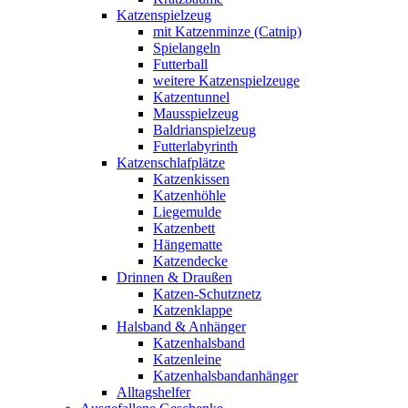
Katzenspielzeug
mit Katzenminze (Catnip)
Spielangeln
Futterball
weitere Katzenspielzeuge
Katzentunnel
Mausspielzeug
Baldrianspielzeug
Futterlabyrinth
Katzenschlafplätze
Katzenkissen
Katzenhöhle
Liegemulde
Katzenbett
Hängematte
Katzendecke
Drinnen & Draußen
Katzen-Schutznetz
Katzenklappe
Halsband & Anhänger
Katzenhalsband
Katzenleine
Katzenhalsbandanhänger
Alltagshelfer