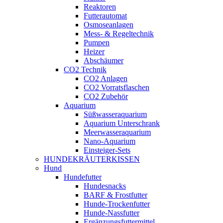
Reaktoren
Futterautomat
Osmoseanlagen
Mess- & Regeltechnik
Pumpen
Heizer
Abschäumer
CO2 Technik
CO2 Anlagen
CO2 Vorratsflaschen
CO2 Zubehör
Aquarium
Süßwasseraquarium
Aquarium Unterschrank
Meerwasseraquarium
Nano-Aquarium
Einsteiger-Sets
HUNDEKRÄUTERKISSEN
Hund
Hundefutter
Hundesnacks
BARF & Frostfutter
Hunde-Trockenfutter
Hunde-Nassfutter
Ergänzungsfuttermittel