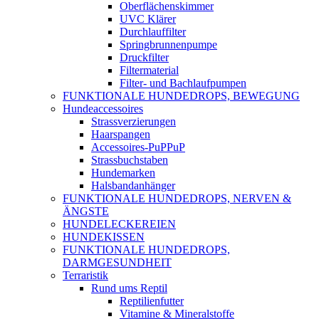
Oberflächenskimmer
UVC Klärer
Durchlauffilter
Springbrunnenpumpe
Druckfilter
Filtermaterial
Filter- und Bachlaufpumpen
FUNKTIONALE HUNDEDROPS, BEWEGUNG
Hundeaccessoires
Strassverzierungen
Haarspangen
Accessoires-PuPPuP
Strassbuchstaben
Hundemarken
Halsbandanhänger
FUNKTIONALE HUNDEDROPS, NERVEN &
ÄNGSTE
HUNDELECKEREIEN
HUNDEKISSEN
FUNKTIONALE HUNDEDROPS,
DARMGESUNDHEIT
Terraristik
Rund ums Reptil
Reptilienfutter
Vitamine & Mineralstoffe