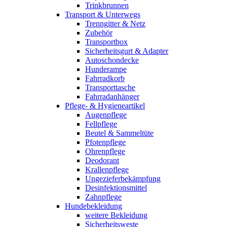
Trinkbrunnen
Transport & Unterwegs
Trenngitter & Netz
Zubehör
Transportbox
Sicherheitsgurt & Adapter
Autoschondecke
Hunderampe
Fahrradkorb
Transporttasche
Fahrradanhänger
Pflege- & Hygieneartikel
Augenpflege
Fellpflege
Beutel & Sammeltüte
Pfotenpflege
Ohrenpflege
Deodorant
Krallenpflege
Ungezieferbekämpfung
Desinfektionsmittel
Zahnpflege
Hundebekleidung
weitere Bekleidung
Sicherheitsweste