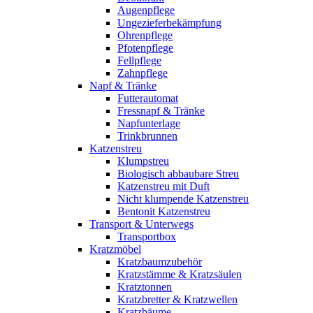
Augenpflege
Ungezieferbekämpfung
Ohrenpflege
Pfotenpflege
Fellpflege
Zahnpflege
Napf & Tränke
Futterautomat
Fressnapf & Tränke
Napfunterlage
Trinkbrunnen
Katzenstreu
Klumpstreu
Biologisch abbaubare Streu
Katzenstreu mit Duft
Nicht klumpende Katzenstreu
Bentonit Katzenstreu
Transport & Unterwegs
Transportbox
Kratzmöbel
Kratzbaumzubehör
Kratzstämme & Kratzsäulen
Kratztonnen
Kratzbretter & Kratzwellen
Kratzbäume