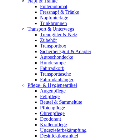
Napf & Tränke
Futterautomat
Fressnapf & Tränke
Napfunterlage
Trinkbrunnen
Transport & Unterwegs
Trenngitter & Netz
Zubehör
Transportbox
Sicherheitsgurt & Adapter
Autoschondecke
Hunderampe
Fahrradkorb
Transporttasche
Fahrradanhänger
Pflege- & Hygieneartikel
Augenpflege
Fellpflege
Beutel & Sammeltüte
Pfotenpflege
Ohrenpflege
Deodorant
Krallenpflege
Ungezieferbekämpfung
Desinfektionsmittel