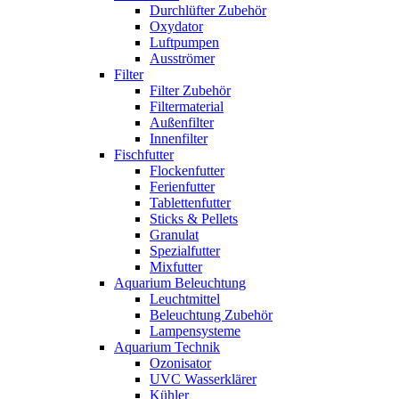
Durchlüfter Zubehör
Oxydator
Luftpumpen
Ausströmer
Filter
Filter Zubehör
Filtermaterial
Außenfilter
Innenfilter
Fischfutter
Flockenfutter
Ferienfutter
Tablettenfutter
Sticks & Pellets
Granulat
Spezialfutter
Mixfutter
Aquarium Beleuchtung
Leuchtmittel
Beleuchtung Zubehör
Lampensysteme
Aquarium Technik
Ozonisator
UVC Wasserklärer
Kühler