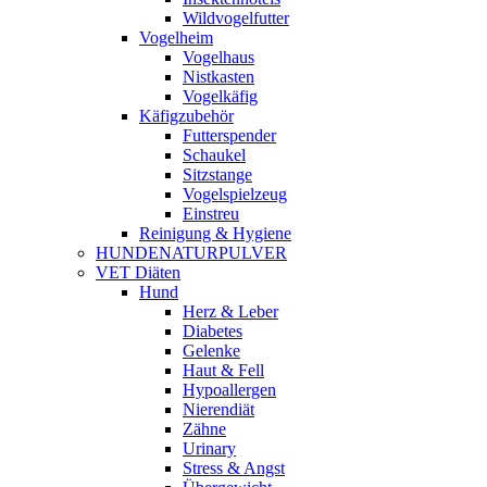
Wildvogelfutter
Vogelheim
Vogelhaus
Nistkasten
Vogelkäfig
Käfigzubehör
Futterspender
Schaukel
Sitzstange
Vogelspielzeug
Einstreu
Reinigung & Hygiene
HUNDENATURPULVER
VET Diäten
Hund
Herz & Leber
Diabetes
Gelenke
Haut & Fell
Hypoallergen
Nierendiät
Zähne
Urinary
Stress & Angst