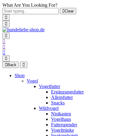
What Are You Looking For?
Clear
Back
Shop
Vogel
Vogelfutter
Ergänzungsfutter
Alleinfutter
Snacks
Wildvogel
Nistkasten
Vogelhaus
Futterspender
Vogeltränke
Insektenhotels