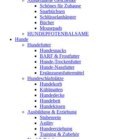
Ausgefallene Geschenke
Schönes für Zuhause
Sparbüchsen
Schlüsselanhänger
Bücher
Mousepads
HUNDEPFOTENBALSAME
Hunde
Hundefutter
Hundesnacks
BARF & Frostfutter
Hunde-Trockenfutter
Hunde-Nassfutter
Ergänzungsfuttermittel
Hundeschlafplätze
Hundekorb
Kühlmatten
Hundedecke
Hundebett
Hundekissen
Ausbildung & Erziehung
Stubenrein
Agility
Hundeerziehung
Training & Zubehör