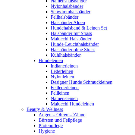
Namenshalsbänder
Nylonhalsbänder
Schwimmhalsbänder
Fellhalsbänder
Halsbänder Alpen
Hundehalsband & Leinen Set
Halsbänder mit Strass
Malucchi Halsbänder
Hunde-Leuchthalsbänder
Halsbänder ohne Strass
Kühlhalsbänder
Hundeleinen
Indianerleinen
Lederleinen
Nylonleinen
Designer Hunde Schmuckleinen
Fettlederleinen
Fellleinen
Namensleinen
Malucchi Hundeleinen
Beauty & Wellness
Augen – Ohren – Zähne
Bürsten und Fellpflege
Pfotenpflege
Hygiene