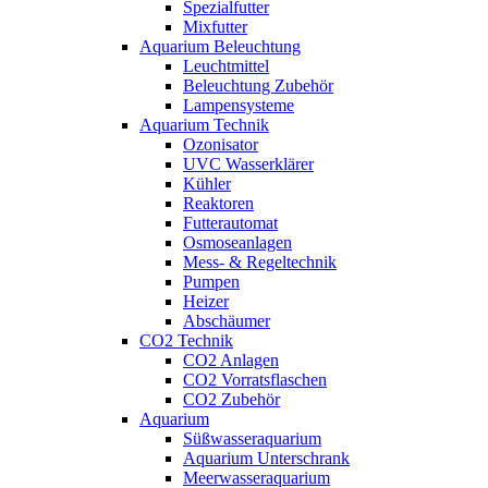
Spezialfutter
Mixfutter
Aquarium Beleuchtung
Leuchtmittel
Beleuchtung Zubehör
Lampensysteme
Aquarium Technik
Ozonisator
UVC Wasserklärer
Kühler
Reaktoren
Futterautomat
Osmoseanlagen
Mess- & Regeltechnik
Pumpen
Heizer
Abschäumer
CO2 Technik
CO2 Anlagen
CO2 Vorratsflaschen
CO2 Zubehör
Aquarium
Süßwasseraquarium
Aquarium Unterschrank
Meerwasseraquarium