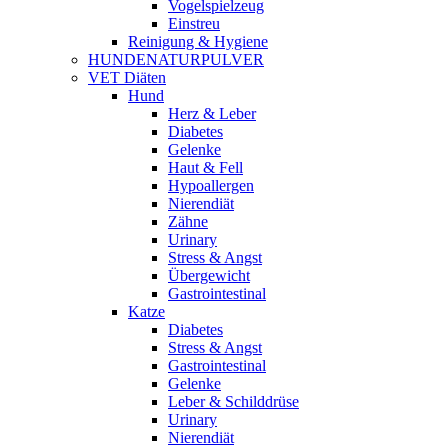
Vogelspielzeug
Einstreu
Reinigung & Hygiene
HUNDENATURPULVER
VET Diäten
Hund
Herz & Leber
Diabetes
Gelenke
Haut & Fell
Hypoallergen
Nierendiät
Zähne
Urinary
Stress & Angst
Übergewicht
Gastrointestinal
Katze
Diabetes
Stress & Angst
Gastrointestinal
Gelenke
Leber & Schilddrüse
Urinary
Nierendiät