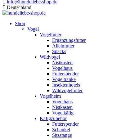
info@hundeliebe-shop.de
Deutschland
Shop
Vogel
Vogelfutter
Ergänzungsfutter
Alleinfutter
Snacks
Wildvogel
Nistkasten
Vogelhaus
Futterspender
Vogeltränke
Insektenhotels
Wildvogelfutter
Vogelheim
Vogelhaus
Nistkasten
Vogelkäfig
Käfigzubehör
Futterspender
Schaukel
Sitzstange