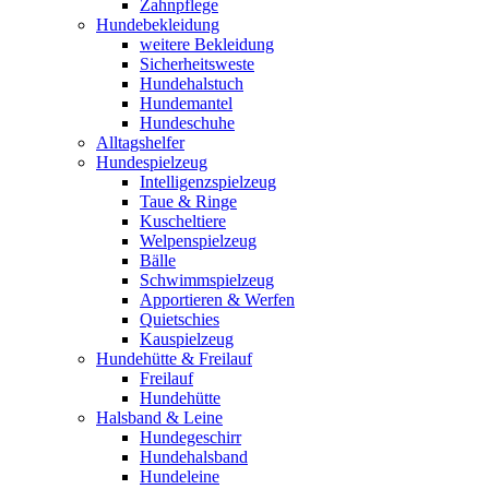
Zahnpflege
Hundebekleidung
weitere Bekleidung
Sicherheitsweste
Hundehalstuch
Hundemantel
Hundeschuhe
Alltagshelfer
Hundespielzeug
Intelligenzspielzeug
Taue & Ringe
Kuscheltiere
Welpenspielzeug
Bälle
Schwimmspielzeug
Apportieren & Werfen
Quietschies
Kauspielzeug
Hundehütte & Freilauf
Freilauf
Hundehütte
Halsband & Leine
Hundegeschirr
Hundehalsband
Hundeleine