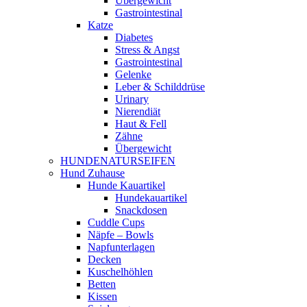
Übergewicht
Gastrointestinal
Katze
Diabetes
Stress & Angst
Gastrointestinal
Gelenke
Leber & Schilddrüse
Urinary
Nierendiät
Haut & Fell
Zähne
Übergewicht
HUNDENATURSEIFEN
Hund Zuhause
Hunde Kauartikel
Hundekauartikel
Snackdosen
Cuddle Cups
Näpfe – Bowls
Napfunterlagen
Decken
Kuschelhöhlen
Betten
Kissen