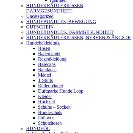
Igelfutter
HUNDEKRÄUTERKISSEN,
DARMGESUNDHEIT
Uncategorized
HUNDEBUNDLES, BEWEGUNG
GUTSCHEIN
HUNDEBUNDLES, DARMGESUNDHEIT
HUNDEKRÄUTERKISSEN, NERVEN & ÄNGSTE
Hundebekleidung
Hosen
Bademäntel
Regenkleidung
Basecaps
Bandanas
Mäntel
T-Shirts
Rüdenbänder
Duftmarke Hunde Loop
Kleider
Hochzeit
Schuhe – Socken
Hundeschals
Pullover
Schutzhosen
HUNDEÖL