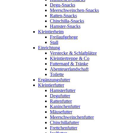
Degu-Snacks
Meerschweinchen-Snacks
Ratten-Snacks
Chinchilla-Snacks
Hamster-Snacks
Kleintierheim
Freilaufgehege
Stall
Einrichtung
Verstecke & Schlafplätze
Kleintiertreppe & Co
Futternapf & Tränke
Abenteuerlandschaft
Toilette
Ergänzungsfutter
Kleintierfutter
Hamsterfutter
Degufutter
Rattenfutter
Kaninchenfutter
Mäusefutter
Meerschweinchenfutter
Chinchillafutter
Frettchenfutter