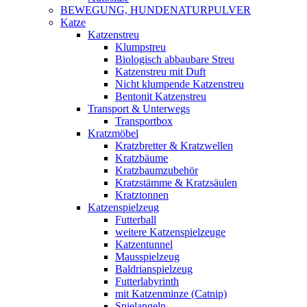
BEWEGUNG, HUNDENATURPULVER
Katze
Katzenstreu
Klumpstreu
Biologisch abbaubare Streu
Katzenstreu mit Duft
Nicht klumpende Katzenstreu
Bentonit Katzenstreu
Transport & Unterwegs
Transportbox
Kratzmöbel
Kratzbretter & Kratzwellen
Kratzbäume
Kratzbaumzubehör
Kratzstämme & Kratzsäulen
Kratztonnen
Katzenspielzeug
Futterball
weitere Katzenspielzeuge
Katzentunnel
Mausspielzeug
Baldrianspielzeug
Futterlabyrinth
mit Katzenminze (Catnip)
Spielangeln