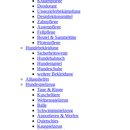
Krallenpflege
Deodorant
Ungezieferbekämpfung
Desinfektionsmittel
Zahnpflege
Augenpflege
Fellpflege
Beutel & Sammeltüte
Pfotenpflege
Hundebekleidung
Sicherheitsweste
Hundehalstuch
Hundemantel
Hundeschuhe
weitere Bekleidung
Alltagshelfer
Hundespielzeug
Taue & Ringe
Kuscheltiere
Welpenspielzeug
Bälle
Schwimmspielzeug
Apportieren & Werfen
Quietschies
Kauspielzeug