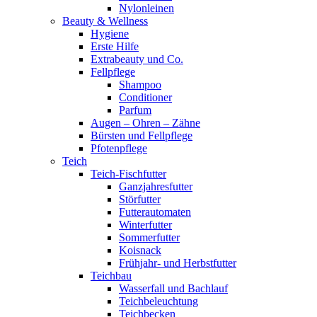
Nylonleinen
Beauty & Wellness
Hygiene
Erste Hilfe
Extrabeauty und Co.
Fellpflege
Shampoo
Conditioner
Parfum
Augen – Ohren – Zähne
Bürsten und Fellpflege
Pfotenpflege
Teich
Teich-Fischfutter
Ganzjahresfutter
Störfutter
Futterautomaten
Winterfutter
Sommerfutter
Koisnack
Frühjahr- und Herbstfutter
Teichbau
Wasserfall und Bachlauf
Teichbeleuchtung
Teichbecken