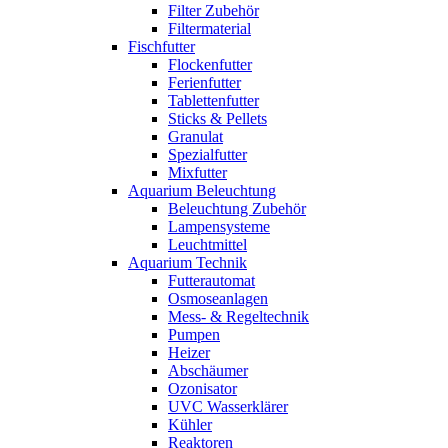
Filter Zubehör
Filtermaterial
Fischfutter
Flockenfutter
Ferienfutter
Tablettenfutter
Sticks & Pellets
Granulat
Spezialfutter
Mixfutter
Aquarium Beleuchtung
Beleuchtung Zubehör
Lampensysteme
Leuchtmittel
Aquarium Technik
Futterautomat
Osmoseanlagen
Mess- & Regeltechnik
Pumpen
Heizer
Abschäumer
Ozonisator
UVC Wasserklärer
Kühler
Reaktoren