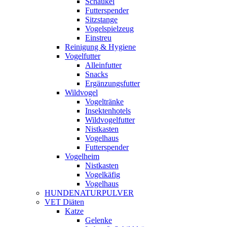
Schaukel
Futterspender
Sitzstange
Vogelspielzeug
Einstreu
Reinigung & Hygiene
Vogelfutter
Alleinfutter
Snacks
Ergänzungsfutter
Wildvogel
Vogeltränke
Insektenhotels
Wildvogelfutter
Nistkasten
Vogelhaus
Futterspender
Vogelheim
Nistkasten
Vogelkäfig
Vogelhaus
HUNDENATURPULVER
VET Diäten
Katze
Gelenke