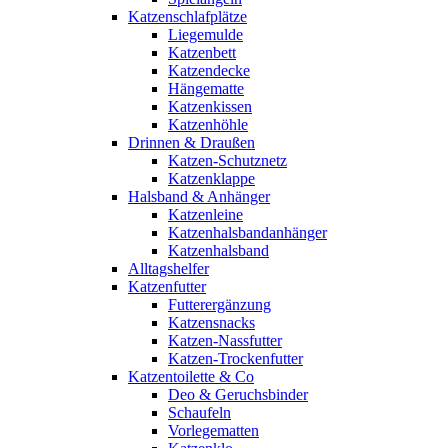
Katzenschlafplätze
Liegemulde
Katzenbett
Katzendecke
Hängematte
Katzenkissen
Katzenhöhle
Drinnen & Draußen
Katzen-Schutznetz
Katzenklappe
Halsband & Anhänger
Katzenleine
Katzenhalsbandanhänger
Katzenhalsband
Alltagshelfer
Katzenfutter
Futterergänzung
Katzensnacks
Katzen-Nassfutter
Katzen-Trockenfutter
Katzentoilette & Co
Deo & Geruchsbinder
Schaufeln
Vorlegematten