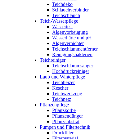
Teichdeko
Schlauchverbinder
Teichschlauch
Teich-Wasserpflege
Wassertest
Algenvorbeugung
Wasserhärte und pH
Algenvernichter
Teichschlammentferner
Reinigungsbakterien
Teichreiniger
Teichschlammsauger
Hochdruckreiniger
Laub und Winterpflege
Teichheizer
Kescher
Teichwerkzeug
Teichnetz
Pflanzenpflege
Pflanzkörbe
Pflanzendünger
Pflanzsubstrat
Pumpen und Filtertechnik
Druckfilter
Filtermaterial