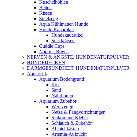
Kuschelhöhlen
Betten
Kissen
Spielzeug
Aqua Kühlmatten Hunde
Hunde Kauartikel
Hundekauartikel
Snackdosen
Cuddle Cups
Näpfe – Bowls
NERVEN & ÄNGSTE, HUNDENATURPULVER
HUNDEDECKEN
DARMGESUNDHEIT, HUNDENATURPULVER
Aquaristik
Aquarium Bodengrund
Kies
Sand
Nährboden
Aquarium Zubehör
Werkzeuge
Netze & Fangvorrichtungen
Silikon und Kleber
Schlauch & Zubehör
Ablaichkästen
Artemia-Aufzucht