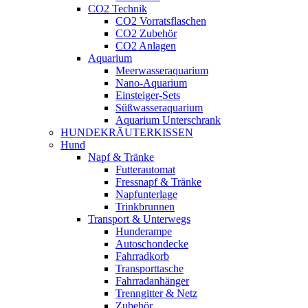
CO2 Technik
CO2 Vorratsflaschen
CO2 Zubehör
CO2 Anlagen
Aquarium
Meerwasseraquarium
Nano-Aquarium
Einsteiger-Sets
Süßwasseraquarium
Aquarium Unterschrank
HUNDEKRÄUTERKISSEN
Hund
Napf & Tränke
Futterautomat
Fressnapf & Tränke
Napfunterlage
Trinkbrunnen
Transport & Unterwegs
Hunderampe
Autoschondecke
Fahrradkorb
Transporttasche
Fahrradanhänger
Trenngitter & Netz
Zubehör