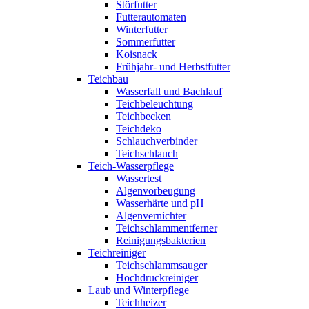
Störfutter
Futterautomaten
Winterfutter
Sommerfutter
Koisnack
Frühjahr- und Herbstfutter
Teichbau
Wasserfall und Bachlauf
Teichbeleuchtung
Teichbecken
Teichdeko
Schlauchverbinder
Teichschlauch
Teich-Wasserpflege
Wassertest
Algenvorbeugung
Wasserhärte und pH
Algenvernichter
Teichschlammentferner
Reinigungsbakterien
Teichreiniger
Teichschlammsauger
Hochdruckreiniger
Laub und Winterpflege
Teichheizer