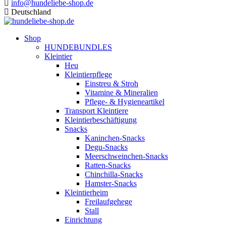
info@hundeliebe-shop.de
Deutschland
Shop
HUNDEBUNDLES
Kleintier
Heu
Kleintierpflege
Einstreu & Stroh
Vitamine & Mineralien
Pflege- & Hygieneartikel
Transport Kleintiere
Kleintierbeschäftigung
Snacks
Kaninchen-Snacks
Degu-Snacks
Meerschweinchen-Snacks
Ratten-Snacks
Chinchilla-Snacks
Hamster-Snacks
Kleintierheim
Freilaufgehege
Stall
Einrichtung