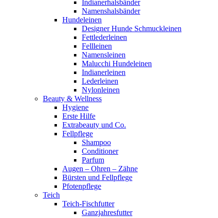
Indianerhalsbänder
Namenshalsbänder
Hundeleinen
Designer Hunde Schmuckleinen
Fettlederleinen
Fellleinen
Namensleinen
Malucchi Hundeleinen
Indianerleinen
Lederleinen
Nylonleinen
Beauty & Wellness
Hygiene
Erste Hilfe
Extrabeauty und Co.
Fellpflege
Shampoo
Conditioner
Parfum
Augen – Ohren – Zähne
Bürsten und Fellpflege
Pfotenpflege
Teich
Teich-Fischfutter
Ganzjahresfutter