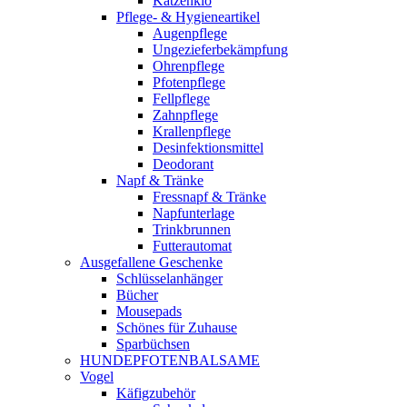
Katzenklo
Pflege- & Hygieneartikel
Augenpflege
Ungezieferbekämpfung
Ohrenpflege
Pfotenpflege
Fellpflege
Zahnpflege
Krallenpflege
Desinfektionsmittel
Deodorant
Napf & Tränke
Fressnapf & Tränke
Napfunterlage
Trinkbrunnen
Futterautomat
Ausgefallene Geschenke
Schlüsselanhänger
Bücher
Mousepads
Schönes für Zuhause
Sparbüchsen
HUNDEPFOTENBALSAME
Vogel
Käfigzubehör