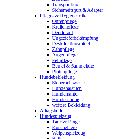
Transportbox
Sicherheitsgurt & Adapter
Pflege- & Hygieneartikel
Ohrenpflege
Krallenpflege
Deodorant
Ungezieferbekämpfung
Desinfektionsmittel
Zahnpflege
Augenpflege
Fellpflege
Beutel & Sammeltüte
Pfotenpflege
Hundebekleidung
Sicherheitsweste
Hundehalstuch
Hundemantel
Hundeschuhe
weitere Bekleidung
Alltagshelfer
Hundespielzeug
Taue & Ringe
Kuscheltiere
Welpenspielzeug
Bälle