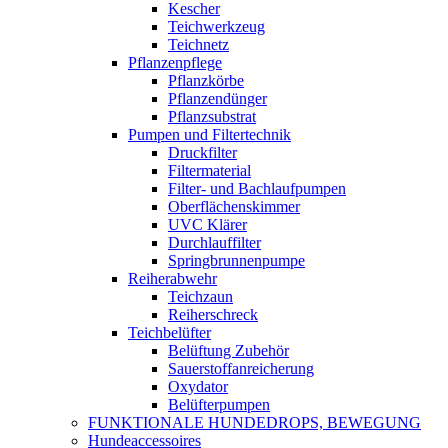
Kescher
Teichwerkzeug
Teichnetz
Pflanzenpflege
Pflanzkörbe
Pflanzendünger
Pflanzsubstrat
Pumpen und Filtertechnik
Druckfilter
Filtermaterial
Filter- und Bachlaufpumpen
Oberflächenskimmer
UVC Klärer
Durchlauffilter
Springbrunnenpumpe
Reiherabwehr
Teichzaun
Reiherschreck
Teichbelüfter
Belüftung Zubehör
Sauerstoffanreicherung
Oxydator
Belüfterpumpen
FUNKTIONALE HUNDEDROPS, BEWEGUNG
Hundeaccessoires