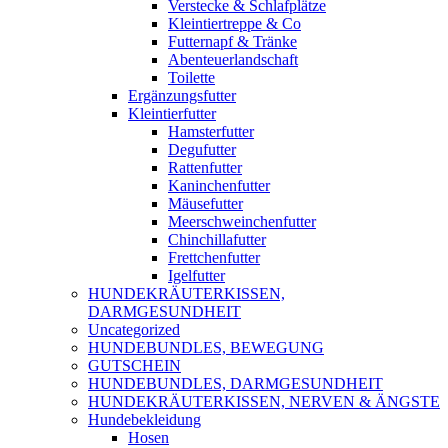
Verstecke & Schlafplätze
Kleintiertreppe & Co
Futternapf & Tränke
Abenteuerlandschaft
Toilette
Ergänzungsfutter
Kleintierfutter
Hamsterfutter
Degufutter
Rattenfutter
Kaninchenfutter
Mäusefutter
Meerschweinchenfutter
Chinchillafutter
Frettchenfutter
Igelfutter
HUNDEKRÄUTERKISSEN,
DARMGESUNDHEIT
Uncategorized
HUNDEBUNDLES, BEWEGUNG
GUTSCHEIN
HUNDEBUNDLES, DARMGESUNDHEIT
HUNDEKRÄUTERKISSEN, NERVEN & ÄNGSTE
Hundebekleidung
Hosen