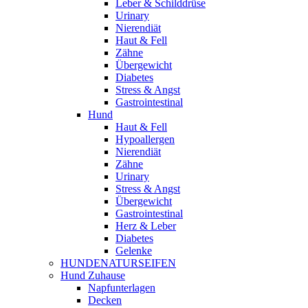
Leber & Schilddrüse
Urinary
Nierendiät
Haut & Fell
Zähne
Übergewicht
Diabetes
Stress & Angst
Gastrointestinal
Hund
Haut & Fell
Hypoallergen
Nierendiät
Zähne
Urinary
Stress & Angst
Übergewicht
Gastrointestinal
Herz & Leber
Diabetes
Gelenke
HUNDENATURSEIFEN
Hund Zuhause
Napfunterlagen
Decken