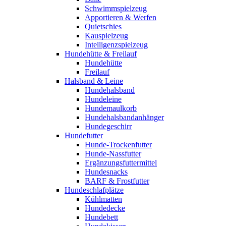
Schwimmspielzeug
Apportieren & Werfen
Quietschies
Kauspielzeug
Intelligenzspielzeug
Hundehütte & Freilauf
Hundehütte
Freilauf
Halsband & Leine
Hundehalsband
Hundeleine
Hundemaulkorb
Hundehalsbandanhänger
Hundegeschirr
Hundefutter
Hunde-Trockenfutter
Hunde-Nassfutter
Ergänzungsfuttermittel
Hundesnacks
BARF & Frostfutter
Hundeschlafplätze
Kühlmatten
Hundedecke
Hundebett