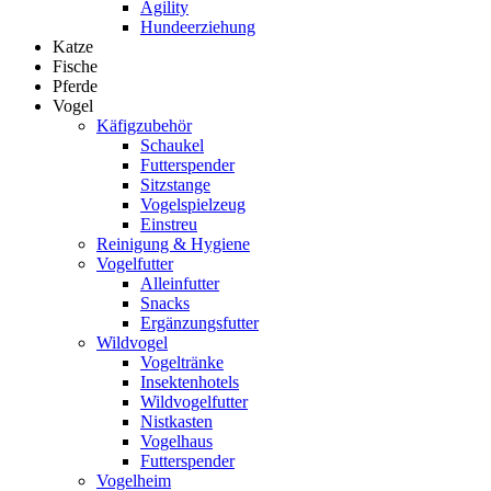
Agility
Hundeerziehung
Katze
Fische
Pferde
Vogel
Käfigzubehör
Schaukel
Futterspender
Sitzstange
Vogelspielzeug
Einstreu
Reinigung & Hygiene
Vogelfutter
Alleinfutter
Snacks
Ergänzungsfutter
Wildvogel
Vogeltränke
Insektenhotels
Wildvogelfutter
Nistkasten
Vogelhaus
Futterspender
Vogelheim