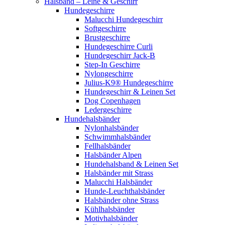
Halsband – Leine & Geschirr
Hundegeschirre
Malucchi Hundegeschirr
Softgeschirre
Brustgeschirre
Hundegeschirre Curli
Hundegeschirr Jack-B
Step-In Geschirre
Nylongeschirre
Julius-K9® Hundegeschirre
Hundegeschirr & Leinen Set
Dog Copenhagen
Ledergeschirre
Hundehalsbänder
Nylonhalsbänder
Schwimmhalsbänder
Fellhalsbänder
Halsbänder Alpen
Hundehalsband & Leinen Set
Halsbänder mit Strass
Malucchi Halsbänder
Hunde-Leuchthalsbänder
Halsbänder ohne Strass
Kühlhalsbänder
Motivhalsbänder