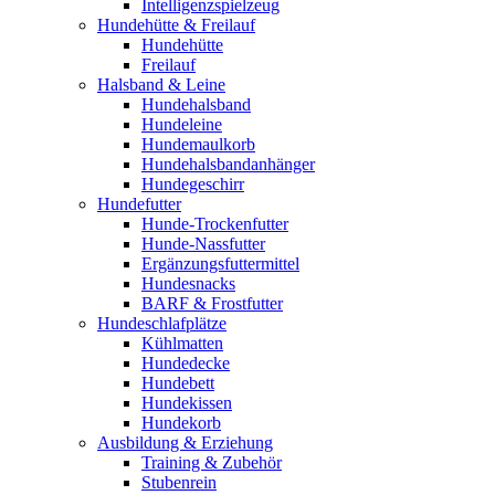
Intelligenzspielzeug
Hundehütte & Freilauf
Hundehütte
Freilauf
Halsband & Leine
Hundehalsband
Hundeleine
Hundemaulkorb
Hundehalsbandanhänger
Hundegeschirr
Hundefutter
Hunde-Trockenfutter
Hunde-Nassfutter
Ergänzungsfuttermittel
Hundesnacks
BARF & Frostfutter
Hundeschlafplätze
Kühlmatten
Hundedecke
Hundebett
Hundekissen
Hundekorb
Ausbildung & Erziehung
Training & Zubehör
Stubenrein