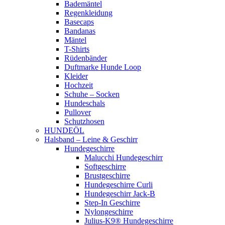
Bademäntel
Regenkleidung
Basecaps
Bandanas
Mäntel
T-Shirts
Rüdenbänder
Duftmarke Hunde Loop
Kleider
Hochzeit
Schuhe – Socken
Hundeschals
Pullover
Schutzhosen
HUNDEÖL
Halsband – Leine & Geschirr
Hundegeschirre
Malucchi Hundegeschirr
Softgeschirre
Brustgeschirre
Hundegeschirre Curli
Hundegeschirr Jack-B
Step-In Geschirre
Nylongeschirre
Julius-K9® Hundegeschirre