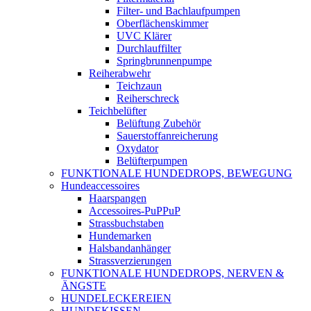
Filter- und Bachlaufpumpen
Oberflächenskimmer
UVC Klärer
Durchlauffilter
Springbrunnenpumpe
Reiherabwehr
Teichzaun
Reiherschreck
Teichbelüfter
Belüftung Zubehör
Sauerstoffanreicherung
Oxydator
Belüfterpumpen
FUNKTIONALE HUNDEDROPS, BEWEGUNG
Hundeaccessoires
Haarspangen
Accessoires-PuPPuP
Strassbuchstaben
Hundemarken
Halsbandanhänger
Strassverzierungen
FUNKTIONALE HUNDEDROPS, NERVEN &
ÄNGSTE
HUNDELECKEREIEN
HUNDEKISSEN