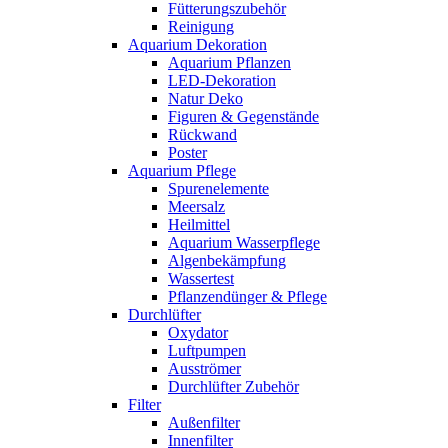
Fütterungszubehör
Reinigung
Aquarium Dekoration
Aquarium Pflanzen
LED-Dekoration
Natur Deko
Figuren & Gegenstände
Rückwand
Poster
Aquarium Pflege
Spurenelemente
Meersalz
Heilmittel
Aquarium Wasserpflege
Algenbekämpfung
Wassertest
Pflanzendünger & Pflege
Durchlüfter
Oxydator
Luftpumpen
Ausströmer
Durchlüfter Zubehör
Filter
Außenfilter
Innenfilter