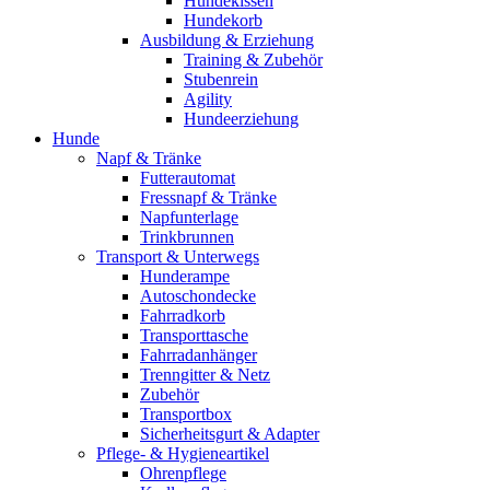
Hundekissen
Hundekorb
Ausbildung & Erziehung
Training & Zubehör
Stubenrein
Agility
Hundeerziehung
Hunde
Napf & Tränke
Futterautomat
Fressnapf & Tränke
Napfunterlage
Trinkbrunnen
Transport & Unterwegs
Hunderampe
Autoschondecke
Fahrradkorb
Transporttasche
Fahrradanhänger
Trenngitter & Netz
Zubehör
Transportbox
Sicherheitsgurt & Adapter
Pflege- & Hygieneartikel
Ohrenpflege