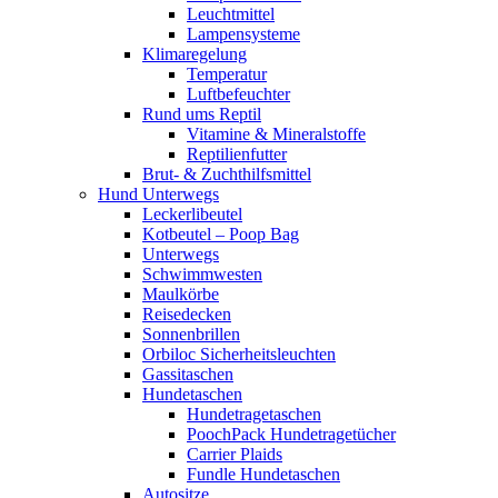
Leuchtmittel
Lampensysteme
Klimaregelung
Temperatur
Luftbefeuchter
Rund ums Reptil
Vitamine & Mineralstoffe
Reptilienfutter
Brut- & Zuchthilfsmittel
Hund Unterwegs
Leckerlibeutel
Kotbeutel – Poop Bag
Unterwegs
Schwimmwesten
Maulkörbe
Reisedecken
Sonnenbrillen
Orbiloc Sicherheitsleuchten
Gassitaschen
Hundetaschen
Hundetragetaschen
PoochPack Hundetragetücher
Carrier Plaids
Fundle Hundetaschen
Autositze