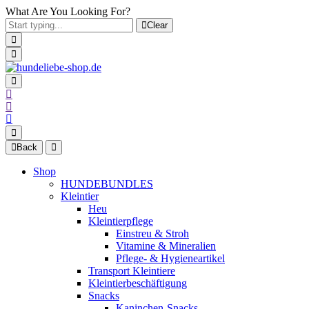
What Are You Looking For?
Clear
Back
Shop
HUNDEBUNDLES
Kleintier
Heu
Kleintierpflege
Einstreu & Stroh
Vitamine & Mineralien
Pflege- & Hygieneartikel
Transport Kleintiere
Kleintierbeschäftigung
Snacks
Kaninchen-Snacks