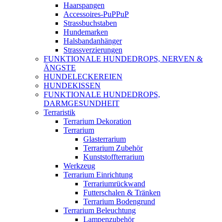
Haarspangen
Accessoires-PuPPuP
Strassbuchstaben
Hundemarken
Halsbandanhänger
Strassverzierungen
FUNKTIONALE HUNDEDROPS, NERVEN &
ÄNGSTE
HUNDELECKEREIEN
HUNDEKISSEN
FUNKTIONALE HUNDEDROPS,
DARMGESUNDHEIT
Terraristik
Terrarium Dekoration
Terrarium
Glasterrarium
Terrarium Zubehör
Kunststoffterrarium
Werkzeug
Terrarium Einrichtung
Terrariumrückwand
Futterschalen & Tränken
Terrarium Bodengrund
Terrarium Beleuchtung
Lampenzubehör