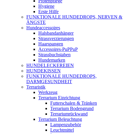
Pfotenpflege
Hygiene
Erste Hilfe
FUNKTIONALE HUNDEDROPS, NERVEN &
ÄNGSTE
Hundeaccessoires
Halsbandanhänger
Strassverzierungen
Haarspangen
Accessoires-PuPPuP
Strassbuchstaben
Hundemarken
HUNDELECKEREIEN
HUNDEKISSEN
FUNKTIONALE HUNDEDROPS,
DARMGESUNDHEIT
Terraristik
Werkzeug
Terrarium Einrichtung
Futterschalen & Tränken
Terrarium Bodengrund
Terrariumrückwand
Terrarium Beleuchtung
Lampenzubehör
Leuchtmittel