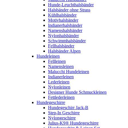
Hunde-Leuchthalsbänder
Halsbänder ohne Strass
Kühlhalsbänder
Motivhalsbänder
Indianerhalsbänder
Namenshalsbänder
Nylonhalsbänder
Schwimmhalsbänder
Fellhalsbänder
Halsbänder Alpen
Hundeleinen
Fellleinen
Namensleinen
Malucchi Hundeleinen
Indianerleinen
Lederleinen
Nylonleinen
Designer Hunde Schmuckleinen
Fettlederleinen
Hundegeschirre
Hundegeschirr Jack-B
Step-In Geschirre
Nylongeschirre
Julius-K9® Hundegeschirre