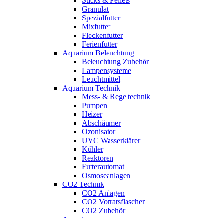
Sticks & Pellets
Granulat
Spezialfutter
Mixfutter
Flockenfutter
Ferienfutter
Aquarium Beleuchtung
Beleuchtung Zubehör
Lampensysteme
Leuchtmittel
Aquarium Technik
Mess- & Regeltechnik
Pumpen
Heizer
Abschäumer
Ozonisator
UVC Wasserklärer
Kühler
Reaktoren
Futterautomat
Osmoseanlagen
CO2 Technik
CO2 Anlagen
CO2 Vorratsflaschen
CO2 Zubehör