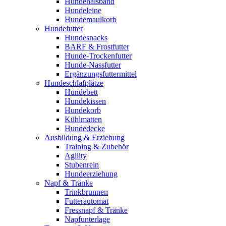
Hundehalsband
Hundeleine
Hundemaulkorb
Hundefutter
Hundesnacks
BARF & Frostfutter
Hunde-Trockenfutter
Hunde-Nassfutter
Ergänzungsfuttermittel
Hundeschlafplätze
Hundebett
Hundekissen
Hundekorb
Kühlmatten
Hundedecke
Ausbildung & Erziehung
Training & Zubehör
Agility
Stubenrein
Hundeerziehung
Napf & Tränke
Trinkbrunnen
Futterautomat
Fressnapf & Tränke
Napfunterlage