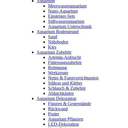
Aquarium
Meerwasseraquarium
Nano-Aquarium
Einsteiger-Sets
Süßwasseraquarium
Aquarium Unterschrank
Aquarium Bodengrund
Sand
Nährboden
Kies
Aquarium Zubehör
Artemia-Aufzucht
Fütterungszubehör
Reinigung
Werkzeuge
Netze & Fangvorrichtungen
Silikon und Kleber
Schlauch & Zubehör
Ablaichkästen
Aquarium Dekoration
Figuren & Gegenstände
Rückwand
Poster
Aquarium Pflanzen
LED-Dekoration