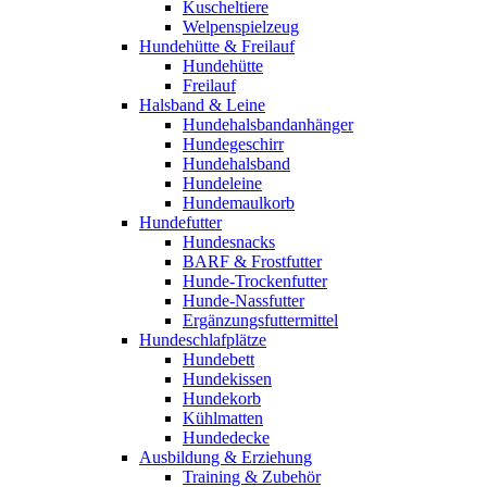
Kuscheltiere
Welpenspielzeug
Hundehütte & Freilauf
Hundehütte
Freilauf
Halsband & Leine
Hundehalsbandanhänger
Hundegeschirr
Hundehalsband
Hundeleine
Hundemaulkorb
Hundefutter
Hundesnacks
BARF & Frostfutter
Hunde-Trockenfutter
Hunde-Nassfutter
Ergänzungsfuttermittel
Hundeschlafplätze
Hundebett
Hundekissen
Hundekorb
Kühlmatten
Hundedecke
Ausbildung & Erziehung
Training & Zubehör