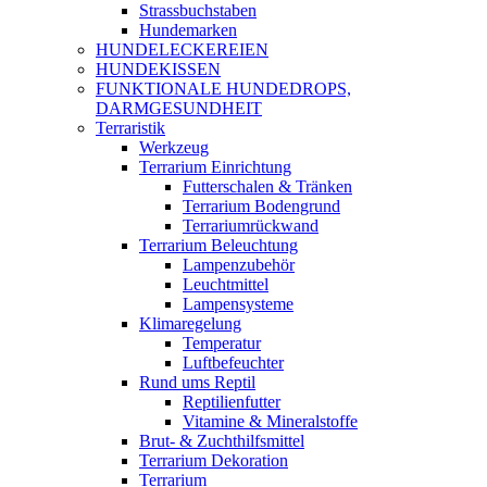
Strassbuchstaben
Hundemarken
HUNDELECKEREIEN
HUNDEKISSEN
FUNKTIONALE HUNDEDROPS,
DARMGESUNDHEIT
Terraristik
Werkzeug
Terrarium Einrichtung
Futterschalen & Tränken
Terrarium Bodengrund
Terrariumrückwand
Terrarium Beleuchtung
Lampenzubehör
Leuchtmittel
Lampensysteme
Klimaregelung
Temperatur
Luftbefeuchter
Rund ums Reptil
Reptilienfutter
Vitamine & Mineralstoffe
Brut- & Zuchthilfsmittel
Terrarium Dekoration
Terrarium