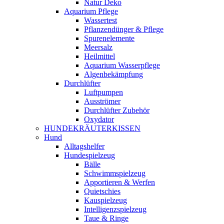
Natur Deko
Aquarium Pflege
Wassertest
Pflanzendünger & Pflege
Spurenelemente
Meersalz
Heilmittel
Aquarium Wasserpflege
Algenbekämpfung
Durchlüfter
Luftpumpen
Ausströmer
Durchlüfter Zubehör
Oxydator
HUNDEKRÄUTERKISSEN
Hund
Alltagshelfer
Hundespielzeug
Bälle
Schwimmspielzeug
Apportieren & Werfen
Quietschies
Kauspielzeug
Intelligenzspielzeug
Taue & Ringe