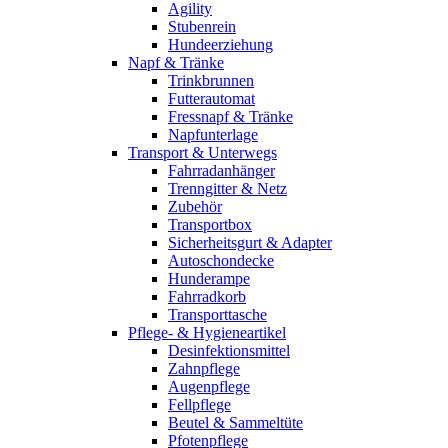
Agility
Stubenrein
Hundeerziehung
Napf & Tränke
Trinkbrunnen
Futterautomat
Fressnapf & Tränke
Napfunterlage
Transport & Unterwegs
Fahrradanhänger
Trenngitter & Netz
Zubehör
Transportbox
Sicherheitsgurt & Adapter
Autoschondecke
Hunderampe
Fahrradkorb
Transporttasche
Pflege- & Hygieneartikel
Desinfektionsmittel
Zahnpflege
Augenpflege
Fellpflege
Beutel & Sammeltüte
Pfotenpflege