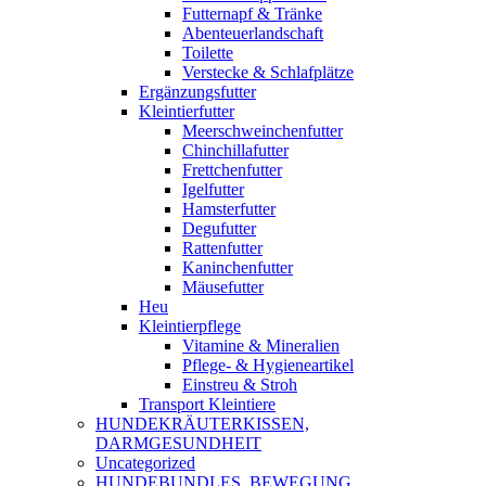
Futternapf & Tränke
Abenteuerlandschaft
Toilette
Verstecke & Schlafplätze
Ergänzungsfutter
Kleintierfutter
Meerschweinchenfutter
Chinchillafutter
Frettchenfutter
Igelfutter
Hamsterfutter
Degufutter
Rattenfutter
Kaninchenfutter
Mäusefutter
Heu
Kleintierpflege
Vitamine & Mineralien
Pflege- & Hygieneartikel
Einstreu & Stroh
Transport Kleintiere
HUNDEKRÄUTERKISSEN,
DARMGESUNDHEIT
Uncategorized
HUNDEBUNDLES, BEWEGUNG