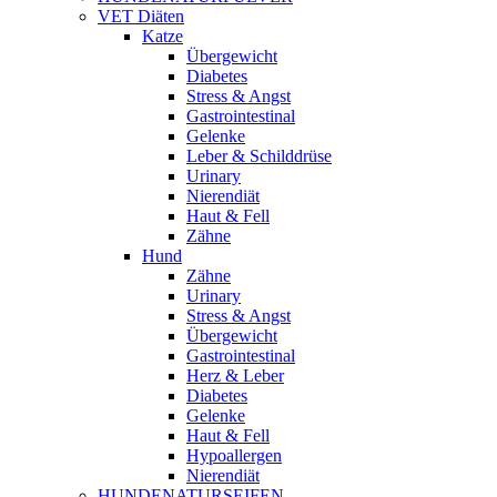
VET Diäten
Katze
Übergewicht
Diabetes
Stress & Angst
Gastrointestinal
Gelenke
Leber & Schilddrüse
Urinary
Nierendiät
Haut & Fell
Zähne
Hund
Zähne
Urinary
Stress & Angst
Übergewicht
Gastrointestinal
Herz & Leber
Diabetes
Gelenke
Haut & Fell
Hypoallergen
Nierendiät
HUNDENATURSEIFEN