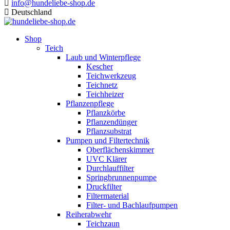
info@hundeliebe-shop.de
Deutschland
Shop
Teich
Laub und Winterpflege
Kescher
Teichwerkzeug
Teichnetz
Teichheizer
Pflanzenpflege
Pflanzkörbe
Pflanzendünger
Pflanzsubstrat
Pumpen und Filtertechnik
Oberflächenskimmer
UVC Klärer
Durchlauffilter
Springbrunnenpumpe
Druckfilter
Filtermaterial
Filter- und Bachlaufpumpen
Reiherabwehr
Teichzaun