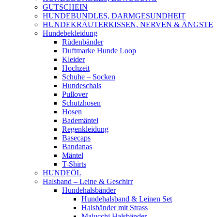
GUTSCHEIN
HUNDEBUNDLES, DARMGESUNDHEIT
HUNDEKRÄUTERKISSEN, NERVEN & ÄNGSTE
Hundebekleidung
Rüdenbänder
Duftmarke Hunde Loop
Kleider
Hochzeit
Schuhe – Socken
Hundeschals
Pullover
Schutzhosen
Hosen
Bademäntel
Regenkleidung
Basecaps
Bandanas
Mäntel
T-Shirts
HUNDEÖL
Halsband – Leine & Geschirr
Hundehalsbänder
Hundehalsband & Leinen Set
Halsbänder mit Strass
Malucchi Halsbänder