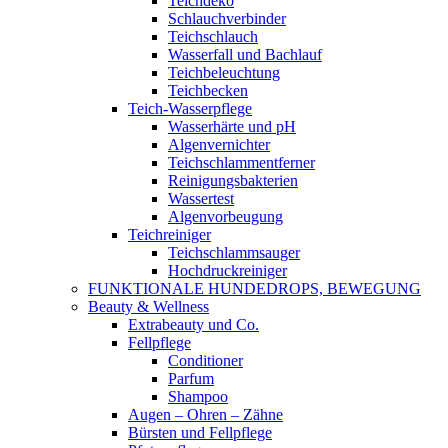
Teichdeko
Schlauchverbinder
Teichschlauch
Wasserfall und Bachlauf
Teichbeleuchtung
Teichbecken
Teich-Wasserpflege
Wasserhärte und pH
Algenvernichter
Teichschlammentferner
Reinigungsbakterien
Wassertest
Algenvorbeugung
Teichreiniger
Teichschlammsauger
Hochdruckreiniger
FUNKTIONALE HUNDEDROPS, BEWEGUNG
Beauty & Wellness
Extrabeauty und Co.
Fellpflege
Conditioner
Parfum
Shampoo
Augen – Ohren – Zähne
Bürsten und Fellpflege