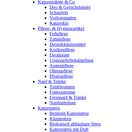
Katzentoilette & Co
Deo & Geruchsbinder
Schaufeln
Vorlegematten
Katzenklo
Pflege- & Hygieneartikel
Fellpflege
Zahnpflege
Desinfektionsmittel
Krallenpflege
Deodorant
Ungezieferbekämpfung
Augenpflege
Ohrenpflege
Pfotenpflege
Napf & Tränke
Trinkbrunnen
Futterautomat
Fressnapf & Tränke
Napfunterlage
Katzenstreu
Bentonit Katzenstreu
Klumpstreu
Biologisch abbaubare Streu
Katzenstreu mit Duft