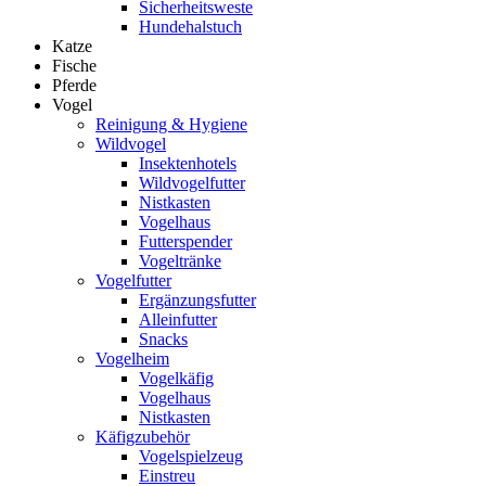
Sicherheitsweste
Hundehalstuch
Katze
Fische
Pferde
Vogel
Reinigung & Hygiene
Wildvogel
Insektenhotels
Wildvogelfutter
Nistkasten
Vogelhaus
Futterspender
Vogeltränke
Vogelfutter
Ergänzungsfutter
Alleinfutter
Snacks
Vogelheim
Vogelkäfig
Vogelhaus
Nistkasten
Käfigzubehör
Vogelspielzeug
Einstreu