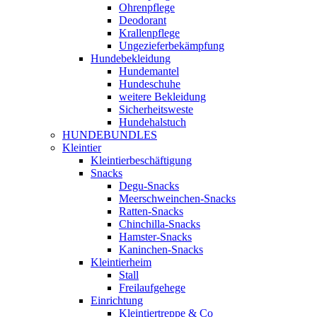
Ohrenpflege
Deodorant
Krallenpflege
Ungezieferbekämpfung
Hundebekleidung
Hundemantel
Hundeschuhe
weitere Bekleidung
Sicherheitsweste
Hundehalstuch
HUNDEBUNDLES
Kleintier
Kleintierbeschäftigung
Snacks
Degu-Snacks
Meerschweinchen-Snacks
Ratten-Snacks
Chinchilla-Snacks
Hamster-Snacks
Kaninchen-Snacks
Kleintierheim
Stall
Freilaufgehege
Einrichtung
Kleintiertreppe & Co