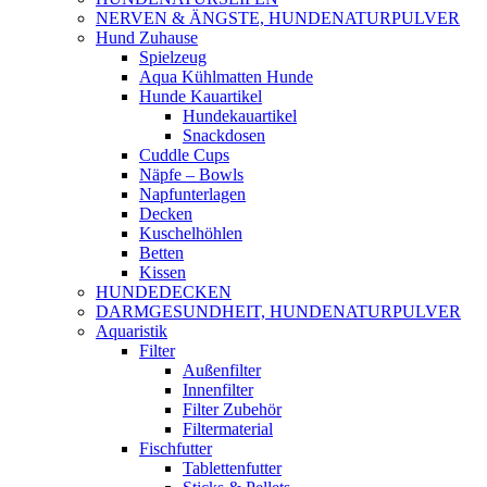
NERVEN & ÄNGSTE, HUNDENATURPULVER
Hund Zuhause
Spielzeug
Aqua Kühlmatten Hunde
Hunde Kauartikel
Hundekauartikel
Snackdosen
Cuddle Cups
Näpfe – Bowls
Napfunterlagen
Decken
Kuschelhöhlen
Betten
Kissen
HUNDEDECKEN
DARMGESUNDHEIT, HUNDENATURPULVER
Aquaristik
Filter
Außenfilter
Innenfilter
Filter Zubehör
Filtermaterial
Fischfutter
Tablettenfutter