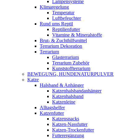
Lampensysteme
Klimaregelung
Temperatur
Luftbefeuchter
Rund ums Reptil
Reptilienfutter
Vitamine & Mineralstoffe
Brut- & Zuchthilfsmittel
Terrarium Dekoration
Terrarium
Glasterrarium
Terrarium Zubehör
Kunststoffterrarium
BEWEGUNG, HUNDENATURPULVER
Katze
Halsband & Anhänger
Katzenhalsbandanhänger
Katzenhalsband
Katzenleine
Alltagshelfer
Katzenfutter
Katzensnacks
Katzen-Nassfutter
Katzen-Trockenfutter
Futterergänzung