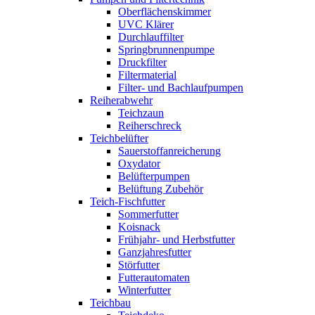
Oberflächenskimmer
UVC Klärer
Durchlauffilter
Springbrunnenpumpe
Druckfilter
Filtermaterial
Filter- und Bachlaufpumpen
Reiherabwehr
Teichzaun
Reiherschreck
Teichbelüfter
Sauerstoffanreicherung
Oxydator
Belüfterpumpen
Belüftung Zubehör
Teich-Fischfutter
Sommerfutter
Koisnack
Frühjahr- und Herbstfutter
Ganzjahresfutter
Störfutter
Futterautomaten
Winterfutter
Teichbau