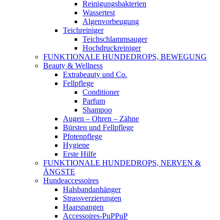
Reinigungsbakterien
Wassertest
Algenvorbeugung
Teichreiniger
Teichschlammsauger
Hochdruckreiniger
FUNKTIONALE HUNDEDROPS, BEWEGUNG
Beauty & Wellness
Extrabeauty und Co.
Fellpflege
Conditioner
Parfum
Shampoo
Augen – Ohren – Zähne
Bürsten und Fellpflege
Pfotenpflege
Hygiene
Erste Hilfe
FUNKTIONALE HUNDEDROPS, NERVEN &
ÄNGSTE
Hundeaccessoires
Halsbandanhänger
Strassverzierungen
Haarspangen
Accessoires-PuPPuP