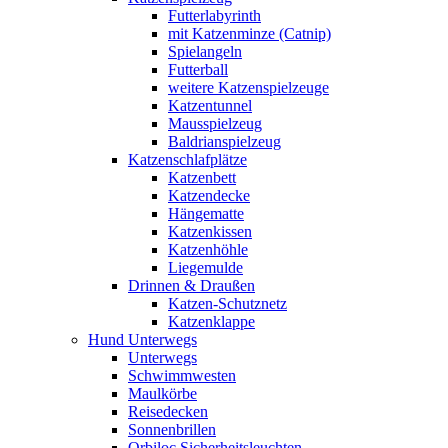
Futterlabyrinth
mit Katzenminze (Catnip)
Spielangeln
Futterball
weitere Katzenspielzeuge
Katzentunnel
Mausspielzeug
Baldrianspielzeug
Katzenschlafplätze
Katzenbett
Katzendecke
Hängematte
Katzenkissen
Katzenhöhle
Liegemulde
Drinnen & Draußen
Katzen-Schutznetz
Katzenklappe
Hund Unterwegs
Unterwegs
Schwimmwesten
Maulkörbe
Reisedecken
Sonnenbrillen
Orbiloc Sicherheitsleuchten