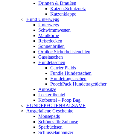
Drinnen & Draußen
Katzen-Schutznetz
Katzenklappe
Hund Unterwegs
Unterwegs
Schwimmwesten
Maulkörbe
Reisedecken
Sonnenbrillen
Orbiloc Sicherheitsleuchten
Gassitaschen
Hundetaschen
Carrier Plaids
Fundle Hundetaschen
Hundetragetaschen
PoochPack Hundetragetücher
Autositze
Leckerlibeutel
Kotbeutel – Poop Bag
HUNDEPFOTENBALSAME
Ausgefallene Geschenke
Mousepads
Schönes für Zuhause
Sparbüchsen
Schlüsselanhänger