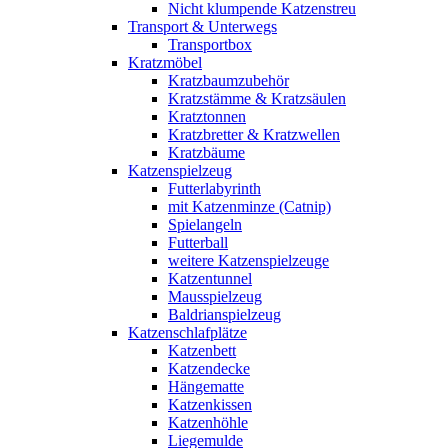
Nicht klumpende Katzenstreu
Transport & Unterwegs
Transportbox
Kratzmöbel
Kratzbaumzubehör
Kratzstämme & Kratzsäulen
Kratztonnen
Kratzbretter & Kratzwellen
Kratzbäume
Katzenspielzeug
Futterlabyrinth
mit Katzenminze (Catnip)
Spielangeln
Futterball
weitere Katzenspielzeuge
Katzentunnel
Mausspielzeug
Baldrianspielzeug
Katzenschlafplätze
Katzenbett
Katzendecke
Hängematte
Katzenkissen
Katzenhöhle
Liegemulde