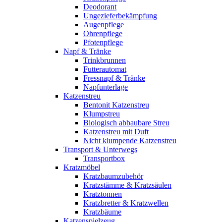
Deodorant
Ungezieferbekämpfung
Augenpflege
Ohrenpflege
Pfotenpflege
Napf & Tränke
Trinkbrunnen
Futterautomat
Fressnapf & Tränke
Napfunterlage
Katzenstreu
Bentonit Katzenstreu
Klumpstreu
Biologisch abbaubare Streu
Katzenstreu mit Duft
Nicht klumpende Katzenstreu
Transport & Unterwegs
Transportbox
Kratzmöbel
Kratzbaumzubehör
Kratzstämme & Kratzsäulen
Kratztonnen
Kratzbretter & Kratzwellen
Kratzbäume
Katzenspielzeug