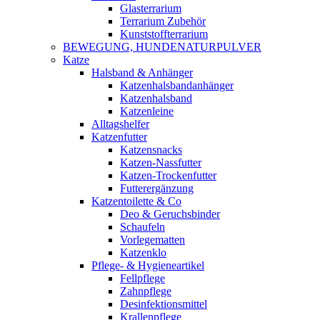
Glasterrarium
Terrarium Zubehör
Kunststoffterrarium
BEWEGUNG, HUNDENATURPULVER
Katze
Halsband & Anhänger
Katzenhalsbandanhänger
Katzenhalsband
Katzenleine
Alltagshelfer
Katzenfutter
Katzensnacks
Katzen-Nassfutter
Katzen-Trockenfutter
Futterergänzung
Katzentoilette & Co
Deo & Geruchsbinder
Schaufeln
Vorlegematten
Katzenklo
Pflege- & Hygieneartikel
Fellpflege
Zahnpflege
Desinfektionsmittel
Krallenpflege