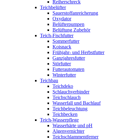
Reiherschreck
Teichbelüfter
Sauerstoffanreicherung
Oxydator
Belüfterpumpen
Belüftung Zubehör
Teich-Fischfutter
Sommerfutter
Koisnack
Frühjahr- und Herbstfutter
Ganzjahresfutter
Störfutter
Futterautomaten
Winterfutter
Teichbau
Teichdeko
Schlauchverbinder
Teichschlauch
Wasserfall und Bachlauf
Teichbeleuchtung
Teichbecken
Teich-Wasserpflege
Wasserhärte und pH
Algenvernichter
Teichschlammentferner