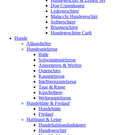
Hundegeschirr & Leinen Set
Dog Copenhagen
Ledergeschirre
Malucchi Hundegeschirr
Softgeschirre
Brustgeschirre
Hundegeschirre Curli
Hunde
Alltagshelfer
Hundespielzeug
Bälle
Schwimmspielzeug
Apportieren & Werfen
Quietschies
Kauspielzeug
Intelligenzspielzeug
Taue & Ringe
Kuscheltiere
Welpenspielzeug
Hundehütte & Freilauf
Hundehütte
Freilauf
Halsband & Leine
Hundehalsbandanhänger
Hundegeschirr