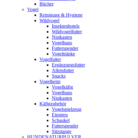
Bücher
Vogel
Reinigung & Hygiene
Wildvogel
Insektenhotels
Wildvogelfutter
Nistkasten
Vogelhaus
Futterspender
Vogeltränke
Vogelfutter
Ergänzungsfutter
Alleinfutter
Snacks
Vogelheim
Vogelkäfig
Vogelhaus
Nistkasten
Käfigzubehör
Vogelspielzeug
Einstreu
Schaukel
Futterspender
Sitzstange
HUNDENATURPULVER