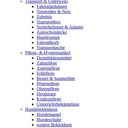
Transport & Unterwegs
Fahrradanhänger
Trenngitter & Netz
Zubehör
Transportbox
Sicherheitsgurt & Adapter
Autoschondecke
Hunderampe
Fahrradkorb
Transporttasche
Pflege- & Hygieneartikel
Desinfektionsmittel
Zahnpflege
Augenpflege
Fellpflege
Beutel & Sammeltüte
Pfotenpflege
Ohrenpflege
Deodorant
Krallenpflege
Ungezieferbekämpfung
Hundebekleidung
Hundemantel
Hundeschuhe
weitere Bekleidung