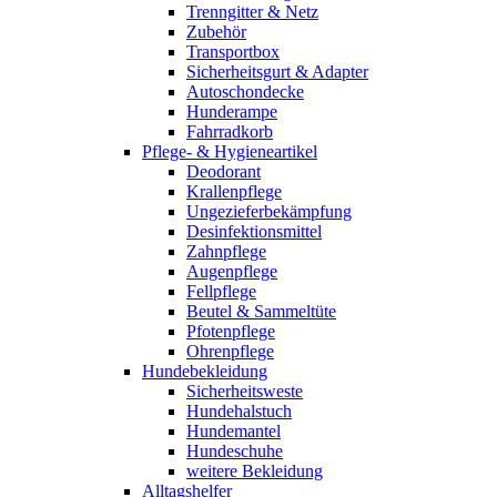
Trenngitter & Netz
Zubehör
Transportbox
Sicherheitsgurt & Adapter
Autoschondecke
Hunderampe
Fahrradkorb
Pflege- & Hygieneartikel
Deodorant
Krallenpflege
Ungezieferbekämpfung
Desinfektionsmittel
Zahnpflege
Augenpflege
Fellpflege
Beutel & Sammeltüte
Pfotenpflege
Ohrenpflege
Hundebekleidung
Sicherheitsweste
Hundehalstuch
Hundemantel
Hundeschuhe
weitere Bekleidung
Alltagshelfer