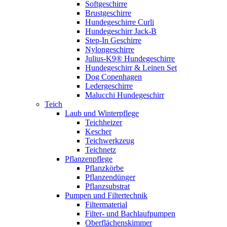
Softgeschirre
Brustgeschirre
Hundegeschirre Curli
Hundegeschirr Jack-B
Step-In Geschirre
Nylongeschirre
Julius-K9® Hundegeschirre
Hundegeschirr & Leinen Set
Dog Copenhagen
Ledergeschirre
Malucchi Hundegeschirr
Teich
Laub und Winterpflege
Teichheizer
Kescher
Teichwerkzeug
Teichnetz
Pflanzenpflege
Pflanzkörbe
Pflanzendünger
Pflanzsubstrat
Pumpen und Filtertechnik
Filtermaterial
Filter- und Bachlaufpumpen
Oberflächenskimmer