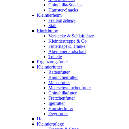
Chinchilla-Snacks
Hamster-Snacks
Kleintierheim
Freilaufgehege
Stall
Einrichtung
Verstecke & Schlafplätze
Kleintiertreppe & Co
Futternapf & Tränke
Abenteuerlandschaft
Toilette
Ergänzungsfutter
Kleintierfutter
Rattenfutter
Kaninchenfutter
Mäusefutter
Meerschweinchenfutter
Chinchillafutter
Frettchenfutter
Igelfutter
Hamsterfutter
Degufutter
Heu
Kleintierpflege