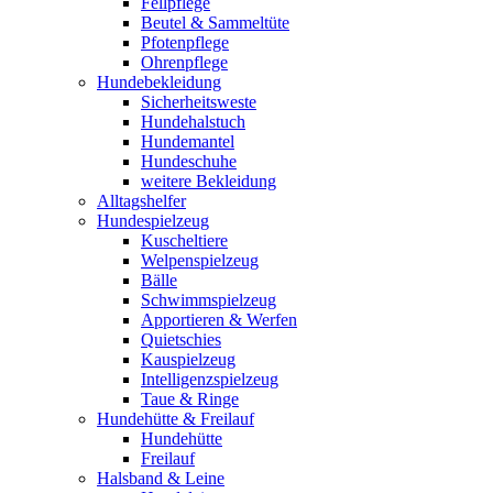
Fellpflege
Beutel & Sammeltüte
Pfotenpflege
Ohrenpflege
Hundebekleidung
Sicherheitsweste
Hundehalstuch
Hundemantel
Hundeschuhe
weitere Bekleidung
Alltagshelfer
Hundespielzeug
Kuscheltiere
Welpenspielzeug
Bälle
Schwimmspielzeug
Apportieren & Werfen
Quietschies
Kauspielzeug
Intelligenzspielzeug
Taue & Ringe
Hundehütte & Freilauf
Hundehütte
Freilauf
Halsband & Leine