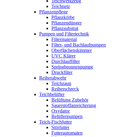
Teichwerkzeug
Teichnetz
Pflanzenpflege
Pflanzkörbe
Pflanzendünger
Pflanzsubstrat
Pumpen und Filtertechnik
Filtermaterial
Filter- und Bachlaufpumpen
Oberflächenskimmer
UVC Klärer
Durchlauffilter
Springbrunnenpumpe
Druckfilter
Reiherabwehr
Teichzaun
Reiherschreck
Teichbelüfter
Belüftung Zubehör
Sauerstoffanreicherung
Oxydator
Belüfterpumpen
Teich-Fischfutter
Störfutter
Futterautomaten