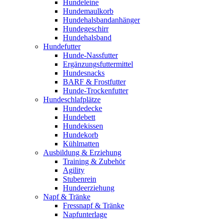
Hundeleine
Hundemaulkorb
Hundehalsbandanhänger
Hundegeschirr
Hundehalsband
Hundefutter
Hunde-Nassfutter
Ergänzungsfuttermittel
Hundesnacks
BARF & Frostfutter
Hunde-Trockenfutter
Hundeschlafplätze
Hundedecke
Hundebett
Hundekissen
Hundekorb
Kühlmatten
Ausbildung & Erziehung
Training & Zubehör
Agility
Stubenrein
Hundeerziehung
Napf & Tränke
Fressnapf & Tränke
Napfunterlage