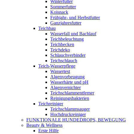
Winterfutter
Sommerfutter
Koisnack
Frühjahr- und Herbstfutter
Ganzjahresfutter
Teichbau
Wasserfall und Bachlauf
Teichbeleuchtung
Teichbecken
Teichdeko
Schlauchverbinder
Teichschlauch
Teich-Wasserpflege
Wassertest
Algenvorbeugung
Wasserhärte und pH
Algenvernichter
Teichschlammentferner
Reinigungsbakterien
Teichreiniger
Teichschlammsauger
Hochdruckreiniger
FUNKTIONALE HUNDEDROPS, BEWEGUNG
Beauty & Wellness
Erste Hilfe