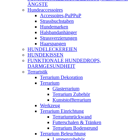
ÄNGSTE
Hundeaccessoires
Accessoires-PuPPuP
Strassbuchstaben
Hundemarken
Halsbandanhänger
Strassverzierungen
Haarspangen
HUNDELECKEREIEN
HUNDEKISSEN
FUNKTIONALE HUNDEDROPS,
DARMGESUNDHEIT
Terraristik
Terrarium Dekoration
Terrarium
Glasterrarium
Terrarium Zubehör
Kunststoffterrarium
Werkzeug
Terrarium Einrichtung
Terrariumrückwand
Futterschalen & Tränken
Terrarium Bodengrund
Terrarium Beleuchtung
Lampenzubehör