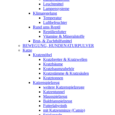
Leuchtmittel
Lampensysteme
Klimaregelung
Temperatur
Luftbefeuchter
Rund ums Reptil
Reptilienfutter
Vitamine & Mineralstoffe
Brut- & Zuchthilfsmittel
BEWEGUNG, HUNDENATURPULVER
Katze
Kratzmöbel
Kratzbretter & Kratzwellen
Kratzbäume
Kratzbaumzubehör
Kratzstämme & Kratzsäulen
Kratztonnen
Katzenspielzeug
weitere Katzenspielzeuge
Katzentunnel
Mausspielzeug
Baldrianspielzeug
Futterlabyrinth
mit Katzenminze (Catnip)
Spielangeln