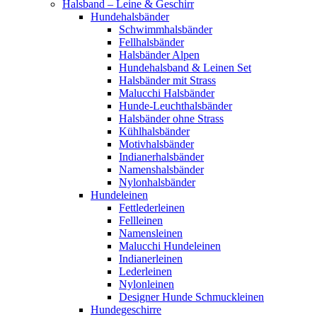
Halsband – Leine & Geschirr
Hundehalsbänder
Schwimmhalsbänder
Fellhalsbänder
Halsbänder Alpen
Hundehalsband & Leinen Set
Halsbänder mit Strass
Malucchi Halsbänder
Hunde-Leuchthalsbänder
Halsbänder ohne Strass
Kühlhalsbänder
Motivhalsbänder
Indianerhalsbänder
Namenshalsbänder
Nylonhalsbänder
Hundeleinen
Fettlederleinen
Fellleinen
Namensleinen
Malucchi Hundeleinen
Indianerleinen
Lederleinen
Nylonleinen
Designer Hunde Schmuckleinen
Hundegeschirre