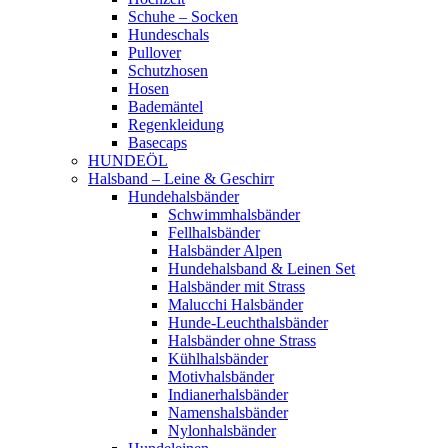
Schuhe – Socken
Hundeschals
Pullover
Schutzhosen
Hosen
Bademäntel
Regenkleidung
Basecaps
HUNDEÖL
Halsband – Leine & Geschirr
Hundehalsbänder
Schwimmhalsbänder
Fellhalsbänder
Halsbänder Alpen
Hundehalsband & Leinen Set
Halsbänder mit Strass
Malucchi Halsbänder
Hunde-Leuchthalsbänder
Halsbänder ohne Strass
Kühlhalsbänder
Motivhalsbänder
Indianerhalsbänder
Namenshalsbänder
Nylonhalsbänder