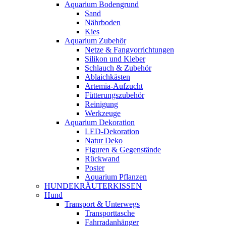
Aquarium Bodengrund
Sand
Nährboden
Kies
Aquarium Zubehör
Netze & Fangvorrichtungen
Silikon und Kleber
Schlauch & Zubehör
Ablaichkästen
Artemia-Aufzucht
Fütterungszubehör
Reinigung
Werkzeuge
Aquarium Dekoration
LED-Dekoration
Natur Deko
Figuren & Gegenstände
Rückwand
Poster
Aquarium Pflanzen
HUNDEKRÄUTERKISSEN
Hund
Transport & Unterwegs
Transporttasche
Fahrradanhänger