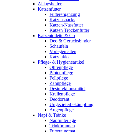
Alltagshelfer
Katzenfutter
Futterergänzung
Katzensnacks
Katzen-Nassfutter
Katzen-Trockenfutter
Katzentoilette & Co
Deo & Geruchsbinder
Schaufeln
Vorlegematten
Katzenklo
Pflege- & Hygieneartikel
Ohrenpflege
Pfotenpflege
Fellpflege
Zahnpflege
Desinfektionsmittel
Krallenpflege
Deodorant
Ungezieferbekämpfung
Augenpflege
Napf & Tränke
Napfunterlage
Trinkbrunnen
Futterautomat