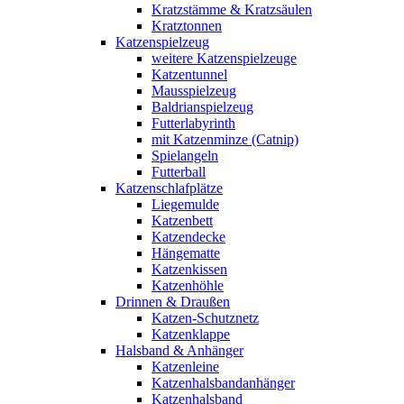
Kratzstämme & Kratzsäulen
Kratztonnen
Katzenspielzeug
weitere Katzenspielzeuge
Katzentunnel
Mausspielzeug
Baldrianspielzeug
Futterlabyrinth
mit Katzenminze (Catnip)
Spielangeln
Futterball
Katzenschlafplätze
Liegemulde
Katzenbett
Katzendecke
Hängematte
Katzenkissen
Katzenhöhle
Drinnen & Draußen
Katzen-Schutznetz
Katzenklappe
Halsband & Anhänger
Katzenleine
Katzenhalsbandanhänger
Katzenhalsband