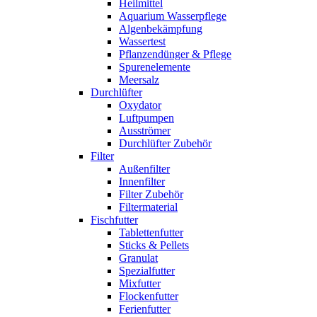
Heilmittel
Aquarium Wasserpflege
Algenbekämpfung
Wassertest
Pflanzendünger & Pflege
Spurenelemente
Meersalz
Durchlüfter
Oxydator
Luftpumpen
Ausströmer
Durchlüfter Zubehör
Filter
Außenfilter
Innenfilter
Filter Zubehör
Filtermaterial
Fischfutter
Tablettenfutter
Sticks & Pellets
Granulat
Spezialfutter
Mixfutter
Flockenfutter
Ferienfutter