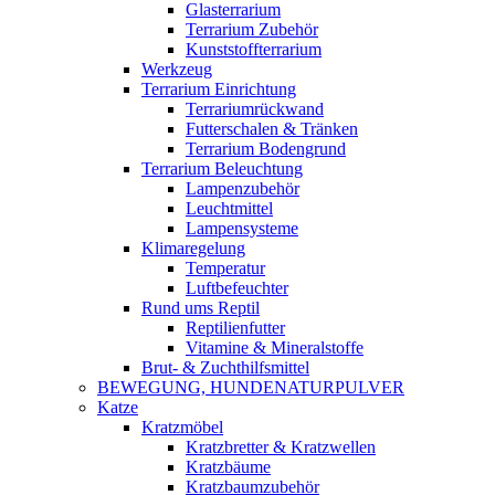
Glasterrarium
Terrarium Zubehör
Kunststoffterrarium
Werkzeug
Terrarium Einrichtung
Terrariumrückwand
Futterschalen & Tränken
Terrarium Bodengrund
Terrarium Beleuchtung
Lampenzubehör
Leuchtmittel
Lampensysteme
Klimaregelung
Temperatur
Luftbefeuchter
Rund ums Reptil
Reptilienfutter
Vitamine & Mineralstoffe
Brut- & Zuchthilfsmittel
BEWEGUNG, HUNDENATURPULVER
Katze
Kratzmöbel
Kratzbretter & Kratzwellen
Kratzbäume
Kratzbaumzubehör