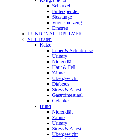
Käfigzubehör
Schaukel
Futterspender
Sitzstange
Vogelspielzeug
Einstreu
HUNDENATURPULVER
VET Diäten
Katze
Leber & Schilddrüse
Urinary
Nierendiät
Haut & Fell
Zähne
Übergewicht
Diabetes
Stress & Angst
Gastrointestinal
Gelenke
Hund
Nierendiät
Zähne
Urinary
Stress & Angst
Übergewicht