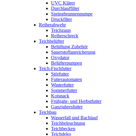
UVC Klärer
Durchlauffilter
Springbrunnenpumpe
Druckfilter
Reiherabwehr
Teichzaun
Reiherschreck
Teichbelüfter
Belüftung Zubehör
Sauerstoffanreicherung
Oxydator
Belüfterpumpen
Teich-Fischfutter
Störfutter
Futterautomaten
Winterfutter
Sommerfutter
Koisnack
Frühjahr- und Herbstfutter
Ganzjahresfutter
Teichbau
Wasserfall und Bachlauf
Teichbeleuchtung
Teichbecken
Teichdeko