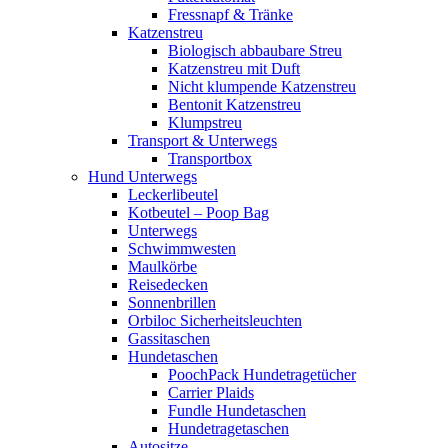
Fressnapf & Tränke
Katzenstreu
Biologisch abbaubare Streu
Katzenstreu mit Duft
Nicht klumpende Katzenstreu
Bentonit Katzenstreu
Klumpstreu
Transport & Unterwegs
Transportbox
Hund Unterwegs
Leckerlibeutel
Kotbeutel – Poop Bag
Unterwegs
Schwimmwesten
Maulkörbe
Reisedecken
Sonnenbrillen
Orbiloc Sicherheitsleuchten
Gassitaschen
Hundetaschen
PoochPack Hundetragetücher
Carrier Plaids
Fundle Hundetaschen
Hundetragetaschen
Autositze