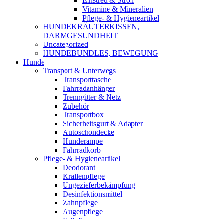
Einstreu & Stroh
Vitamine & Mineralien
Pflege- & Hygieneartikel
HUNDEKRÄUTERKISSEN,
DARMGESUNDHEIT
Uncategorized
HUNDEBUNDLES, BEWEGUNG
Hunde
Transport & Unterwegs
Transporttasche
Fahrradanhänger
Trenngitter & Netz
Zubehör
Transportbox
Sicherheitsgurt & Adapter
Autoschondecke
Hunderampe
Fahrradkorb
Pflege- & Hygieneartikel
Deodorant
Krallenpflege
Ungezieferbekämpfung
Desinfektionsmittel
Zahnpflege
Augenpflege