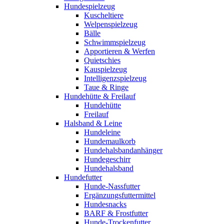
Hundespielzeug
Kuscheltiere
Welpenspielzeug
Bälle
Schwimmspielzeug
Apportieren & Werfen
Quietschies
Kauspielzeug
Intelligenzspielzeug
Taue & Ringe
Hundehütte & Freilauf
Hundehütte
Freilauf
Halsband & Leine
Hundeleine
Hundemaulkorb
Hundehalsbandanhänger
Hundegeschirr
Hundehalsband
Hundefutter
Hunde-Nassfutter
Ergänzungsfuttermittel
Hundesnacks
BARF & Frostfutter
Hunde-Trockenfutter