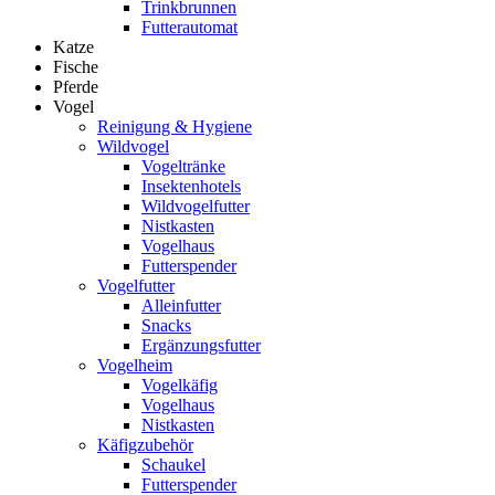
Trinkbrunnen
Futterautomat
Katze
Fische
Pferde
Vogel
Reinigung & Hygiene
Wildvogel
Vogeltränke
Insektenhotels
Wildvogelfutter
Nistkasten
Vogelhaus
Futterspender
Vogelfutter
Alleinfutter
Snacks
Ergänzungsfutter
Vogelheim
Vogelkäfig
Vogelhaus
Nistkasten
Käfigzubehör
Schaukel
Futterspender