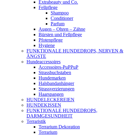
Extrabeauty und Co.
Fellpflege
Shampoo
Conditioner
Parfum
Augen – Ohren – Zähne
Bürsten und Fellpflege
Pfotenpflege
Hygiene
FUNKTIONALE HUNDEDROPS, NERVEN &
ÄNGSTE
Hundeaccessoires
Accessoires-PuPPuP
Strassbuchstaben
Hundemarken
Halsbandanhänger
Strassverzierungen
Haarspangen
HUNDELECKEREIEN
HUNDEKISSEN
FUNKTIONALE HUNDEDROPS,
DARMGESUNDHEIT
Terraristik
Terrarium Dekoration
Terrarium