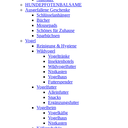
HUNDEPFOTENBALSAME
Ausgefallene Geschenke
Schlüsselanhänger
Bücher
Mousepads
Schönes für Zuhause
Sparbüchsen
Vogel
Reinigung & Hygiene
Wildvogel
Vogeltränke
Insektenhotels
Wildvogelfutter
Nistkasten
Vogelhaus
Futterspender
Vogelfutter
Alleinfutter
Snacks
Ergänzungsfutter
Vogelheim
Vogelkäfig
Vogelhaus
Nistkasten