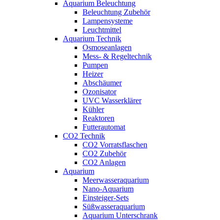
Aquarium Beleuchtung
Beleuchtung Zubehör
Lampensysteme
Leuchtmittel
Aquarium Technik
Osmoseanlagen
Mess- & Regeltechnik
Pumpen
Heizer
Abschäumer
Ozonisator
UVC Wasserklärer
Kühler
Reaktoren
Futterautomat
CO2 Technik
CO2 Vorratsflaschen
CO2 Zubehör
CO2 Anlagen
Aquarium
Meerwasseraquarium
Nano-Aquarium
Einsteiger-Sets
Süßwasseraquarium
Aquarium Unterschrank