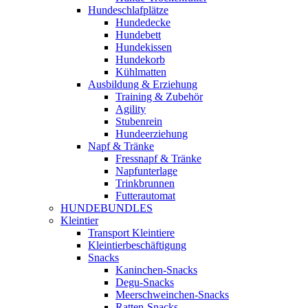
Hundeschlafplätze
Hundedecke
Hundebett
Hundekissen
Hundekorb
Kühlmatten
Ausbildung & Erziehung
Training & Zubehör
Agility
Stubenrein
Hundeerziehung
Napf & Tränke
Fressnapf & Tränke
Napfunterlage
Trinkbrunnen
Futterautomat
HUNDEBUNDLES
Kleintier
Transport Kleintiere
Kleintierbeschäftigung
Snacks
Kaninchen-Snacks
Degu-Snacks
Meerschweinchen-Snacks
Ratten-Snacks