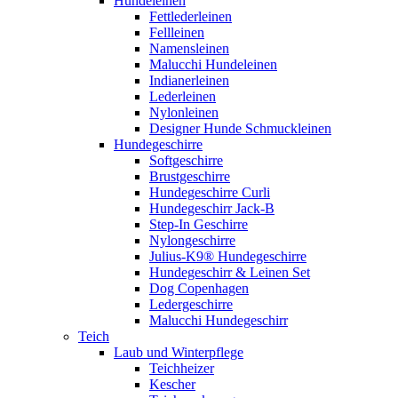
Hundeleinen
Fettlederleinen
Fellleinen
Namensleinen
Malucchi Hundeleinen
Indianerleinen
Lederleinen
Nylonleinen
Designer Hunde Schmuckleinen
Hundegeschirre
Softgeschirre
Brustgeschirre
Hundegeschirre Curli
Hundegeschirr Jack-B
Step-In Geschirre
Nylongeschirre
Julius-K9® Hundegeschirre
Hundegeschirr & Leinen Set
Dog Copenhagen
Ledergeschirre
Malucchi Hundegeschirr
Teich
Laub und Winterpflege
Teichheizer
Kescher