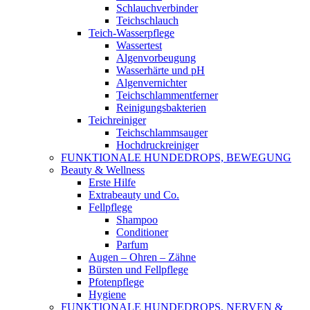
Schlauchverbinder
Teichschlauch
Teich-Wasserpflege
Wassertest
Algenvorbeugung
Wasserhärte und pH
Algenvernichter
Teichschlammentferner
Reinigungsbakterien
Teichreiniger
Teichschlammsauger
Hochdruckreiniger
FUNKTIONALE HUNDEDROPS, BEWEGUNG
Beauty & Wellness
Erste Hilfe
Extrabeauty und Co.
Fellpflege
Shampoo
Conditioner
Parfum
Augen – Ohren – Zähne
Bürsten und Fellpflege
Pfotenpflege
Hygiene
FUNKTIONALE HUNDEDROPS, NERVEN &