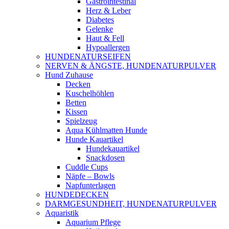
Gastrointestinal
Herz & Leber
Diabetes
Gelenke
Haut & Fell
Hypoallergen
HUNDENATURSEIFEN
NERVEN & ÄNGSTE, HUNDENATURPULVER
Hund Zuhause
Decken
Kuschelhöhlen
Betten
Kissen
Spielzeug
Aqua Kühlmatten Hunde
Hunde Kauartikel
Hundekauartikel
Snackdosen
Cuddle Cups
Näpfe – Bowls
Napfunterlagen
HUNDEDECKEN
DARMGESUNDHEIT, HUNDENATURPULVER
Aquaristik
Aquarium Pflege