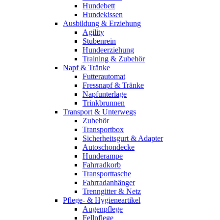
Hundebett
Hundekissen
Ausbildung & Erziehung
Agility
Stubenrein
Hundeerziehung
Training & Zubehör
Napf & Tränke
Futterautomat
Fressnapf & Tränke
Napfunterlage
Trinkbrunnen
Transport & Unterwegs
Zubehör
Transportbox
Sicherheitsgurt & Adapter
Autoschondecke
Hunderampe
Fahrradkorb
Transporttasche
Fahrradanhänger
Trenngitter & Netz
Pflege- & Hygieneartikel
Augenpflege
Fellpflege