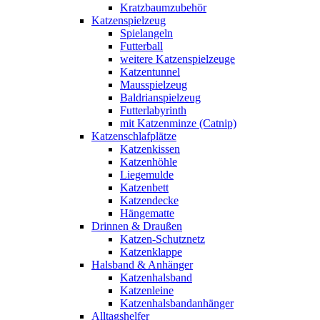
Kratzbaumzubehör
Katzenspielzeug
Spielangeln
Futterball
weitere Katzenspielzeuge
Katzentunnel
Mausspielzeug
Baldrianspielzeug
Futterlabyrinth
mit Katzenminze (Catnip)
Katzenschlafplätze
Katzenkissen
Katzenhöhle
Liegemulde
Katzenbett
Katzendecke
Hängematte
Drinnen & Draußen
Katzen-Schutznetz
Katzenklappe
Halsband & Anhänger
Katzenhalsband
Katzenleine
Katzenhalsbandanhänger
Alltagshelfer