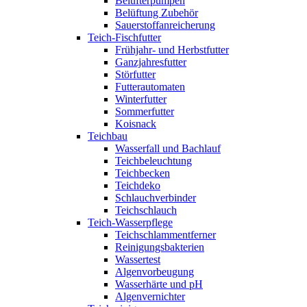
Belüfterpumpen
Belüftung Zubehör
Sauerstoffanreicherung
Teich-Fischfutter
Frühjahr- und Herbstfutter
Ganzjahresfutter
Störfutter
Futterautomaten
Winterfutter
Sommerfutter
Koisnack
Teichbau
Wasserfall und Bachlauf
Teichbeleuchtung
Teichbecken
Teichdeko
Schlauchverbinder
Teichschlauch
Teich-Wasserpflege
Teichschlammentferner
Reinigungsbakterien
Wassertest
Algenvorbeugung
Wasserhärte und pH
Algenvernichter