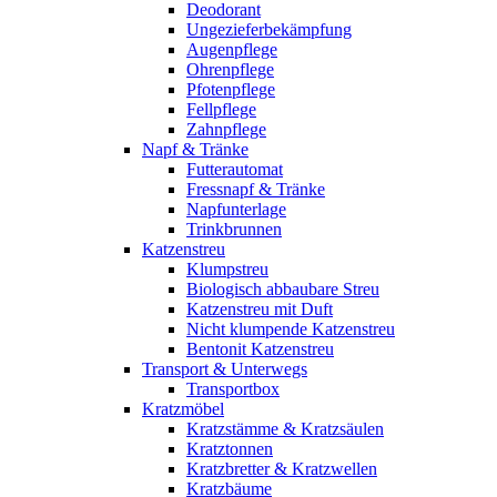
Deodorant
Ungezieferbekämpfung
Augenpflege
Ohrenpflege
Pfotenpflege
Fellpflege
Zahnpflege
Napf & Tränke
Futterautomat
Fressnapf & Tränke
Napfunterlage
Trinkbrunnen
Katzenstreu
Klumpstreu
Biologisch abbaubare Streu
Katzenstreu mit Duft
Nicht klumpende Katzenstreu
Bentonit Katzenstreu
Transport & Unterwegs
Transportbox
Kratzmöbel
Kratzstämme & Kratzsäulen
Kratztonnen
Kratzbretter & Kratzwellen
Kratzbäume