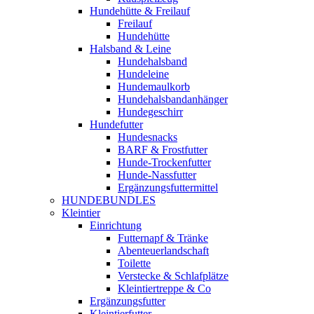
Hundehütte & Freilauf
Freilauf
Hundehütte
Halsband & Leine
Hundehalsband
Hundeleine
Hundemaulkorb
Hundehalsbandanhänger
Hundegeschirr
Hundefutter
Hundesnacks
BARF & Frostfutter
Hunde-Trockenfutter
Hunde-Nassfutter
Ergänzungsfuttermittel
HUNDEBUNDLES
Kleintier
Einrichtung
Futternapf & Tränke
Abenteuerlandschaft
Toilette
Verstecke & Schlafplätze
Kleintiertreppe & Co
Ergänzungsfutter
Kleintierfutter