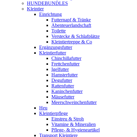
HUNDEBUNDLES
Kleintier
Einrichtung
Futternapf & Tränke
Abenteuerlandschaft
Toilette
Verstecke & Schlafplätze
Kleintiertreppe & Co
Ergänzungsfutter
Kleintierfutter
Chinchillafutter
Frettchenfutter
Igelfutter
Hamsterfutter
Degufutter
Rattenfutter
Kaninchenfutter
Mäusefutter
Meerschweinchenfutter
Heu
Kleintierpflege
Einstreu & Stroh
Vitamine & Mineralien
Pflege- & Hygieneartikel
Transport Kleintiere