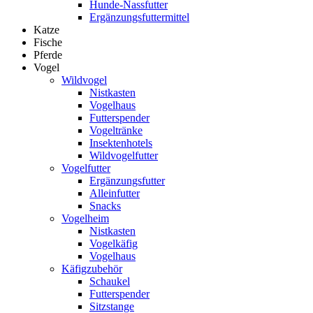
Hunde-Nassfutter
Ergänzungsfuttermittel
Katze
Fische
Pferde
Vogel
Wildvogel
Nistkasten
Vogelhaus
Futterspender
Vogeltränke
Insektenhotels
Wildvogelfutter
Vogelfutter
Ergänzungsfutter
Alleinfutter
Snacks
Vogelheim
Nistkasten
Vogelkäfig
Vogelhaus
Käfigzubehör
Schaukel
Futterspender
Sitzstange