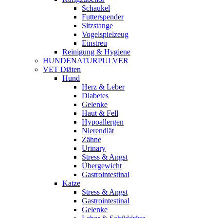
Schaukel
Futterspender
Sitzstange
Vogelspielzeug
Einstreu
Reinigung & Hygiene
HUNDENATURPULVER
VET Diäten
Hund
Herz & Leber
Diabetes
Gelenke
Haut & Fell
Hypoallergen
Nierendiät
Zähne
Urinary
Stress & Angst
Übergewicht
Gastrointestinal
Katze
Stress & Angst
Gastrointestinal
Gelenke