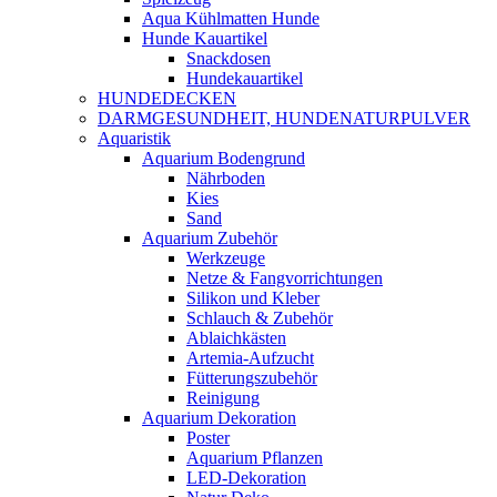
Aqua Kühlmatten Hunde
Hunde Kauartikel
Snackdosen
Hundekauartikel
HUNDEDECKEN
DARMGESUNDHEIT, HUNDENATURPULVER
Aquaristik
Aquarium Bodengrund
Nährboden
Kies
Sand
Aquarium Zubehör
Werkzeuge
Netze & Fangvorrichtungen
Silikon und Kleber
Schlauch & Zubehör
Ablaichkästen
Artemia-Aufzucht
Fütterungszubehör
Reinigung
Aquarium Dekoration
Poster
Aquarium Pflanzen
LED-Dekoration