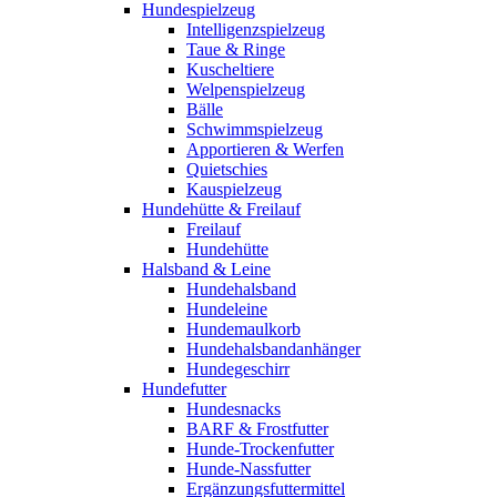
Hundespielzeug
Intelligenzspielzeug
Taue & Ringe
Kuscheltiere
Welpenspielzeug
Bälle
Schwimmspielzeug
Apportieren & Werfen
Quietschies
Kauspielzeug
Hundehütte & Freilauf
Freilauf
Hundehütte
Halsband & Leine
Hundehalsband
Hundeleine
Hundemaulkorb
Hundehalsbandanhänger
Hundegeschirr
Hundefutter
Hundesnacks
BARF & Frostfutter
Hunde-Trockenfutter
Hunde-Nassfutter
Ergänzungsfuttermittel