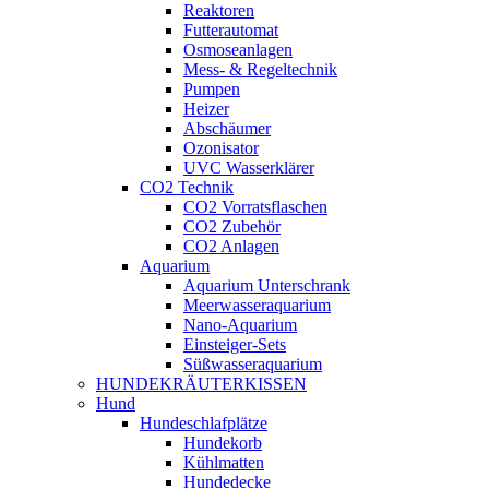
Reaktoren
Futterautomat
Osmoseanlagen
Mess- & Regeltechnik
Pumpen
Heizer
Abschäumer
Ozonisator
UVC Wasserklärer
CO2 Technik
CO2 Vorratsflaschen
CO2 Zubehör
CO2 Anlagen
Aquarium
Aquarium Unterschrank
Meerwasseraquarium
Nano-Aquarium
Einsteiger-Sets
Süßwasseraquarium
HUNDEKRÄUTERKISSEN
Hund
Hundeschlafplätze
Hundekorb
Kühlmatten
Hundedecke