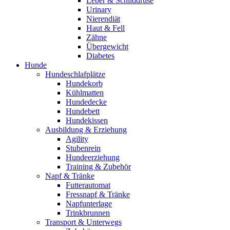
Leber & Schilddrüse
Urinary
Nierendiät
Haut & Fell
Zähne
Übergewicht
Diabetes
Hunde
Hundeschlafplätze
Hundekorb
Kühlmatten
Hundedecke
Hundebett
Hundekissen
Ausbildung & Erziehung
Agility
Stubenrein
Hundeerziehung
Training & Zubehör
Napf & Tränke
Futterautomat
Fressnapf & Tränke
Napfunterlage
Trinkbrunnen
Transport & Unterwegs