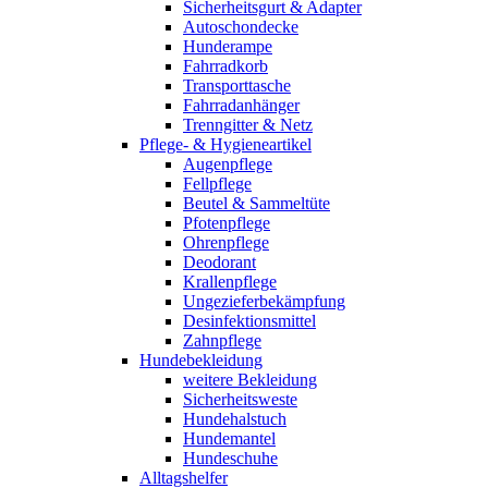
Sicherheitsgurt & Adapter
Autoschondecke
Hunderampe
Fahrradkorb
Transporttasche
Fahrradanhänger
Trenngitter & Netz
Pflege- & Hygieneartikel
Augenpflege
Fellpflege
Beutel & Sammeltüte
Pfotenpflege
Ohrenpflege
Deodorant
Krallenpflege
Ungezieferbekämpfung
Desinfektionsmittel
Zahnpflege
Hundebekleidung
weitere Bekleidung
Sicherheitsweste
Hundehalstuch
Hundemantel
Hundeschuhe
Alltagshelfer