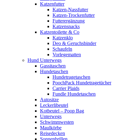
Katzenfutter
Katzen-Nassfutter
Katzen-Trockenfutter
Futterergänzung
Katzensnacks
Katzentoilette & Co
Katzenklo
Deo & Geruchsbinder
Schaufeln
Vorlegematten
Hund Unterwegs
Gassitaschen
Hundetaschen
Hundetragetaschen
PoochPack Hundetragetücher
Carrier Plaids
Fundle Hundetaschen
Autositze
Leckerlibeutel
Kotbeutel – Poop Bag
Unterwegs
Schwimmwesten
Maulkörbe
Reisedecken
Sonnenbrillen