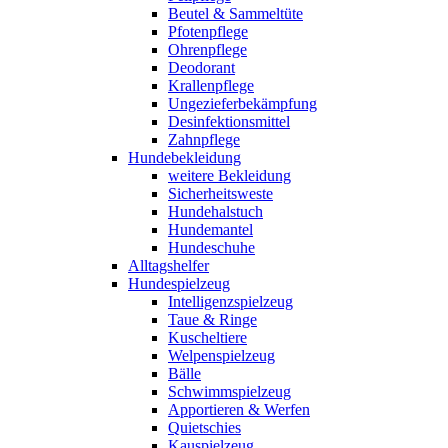
Beutel & Sammeltüte
Pfotenpflege
Ohrenpflege
Deodorant
Krallenpflege
Ungezieferbekämpfung
Desinfektionsmittel
Zahnpflege
Hundebekleidung
weitere Bekleidung
Sicherheitsweste
Hundehalstuch
Hundemantel
Hundeschuhe
Alltagshelfer
Hundespielzeug
Intelligenzspielzeug
Taue & Ringe
Kuscheltiere
Welpenspielzeug
Bälle
Schwimmspielzeug
Apportieren & Werfen
Quietschies
Kauspielzeug