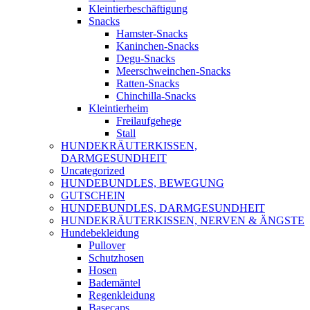
Kleintierbeschäftigung
Snacks
Hamster-Snacks
Kaninchen-Snacks
Degu-Snacks
Meerschweinchen-Snacks
Ratten-Snacks
Chinchilla-Snacks
Kleintierheim
Freilaufgehege
Stall
HUNDEKRÄUTERKISSEN,
DARMGESUNDHEIT
Uncategorized
HUNDEBUNDLES, BEWEGUNG
GUTSCHEIN
HUNDEBUNDLES, DARMGESUNDHEIT
HUNDEKRÄUTERKISSEN, NERVEN & ÄNGSTE
Hundebekleidung
Pullover
Schutzhosen
Hosen
Bademäntel
Regenkleidung
Basecaps