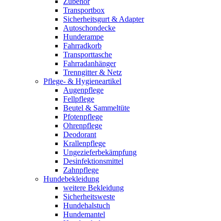
Zubehör
Transportbox
Sicherheitsgurt & Adapter
Autoschondecke
Hunderampe
Fahrradkorb
Transporttasche
Fahrradanhänger
Trenngitter & Netz
Pflege- & Hygieneartikel
Augenpflege
Fellpflege
Beutel & Sammeltüte
Pfotenpflege
Ohrenpflege
Deodorant
Krallenpflege
Ungezieferbekämpfung
Desinfektionsmittel
Zahnpflege
Hundebekleidung
weitere Bekleidung
Sicherheitsweste
Hundehalstuch
Hundemantel