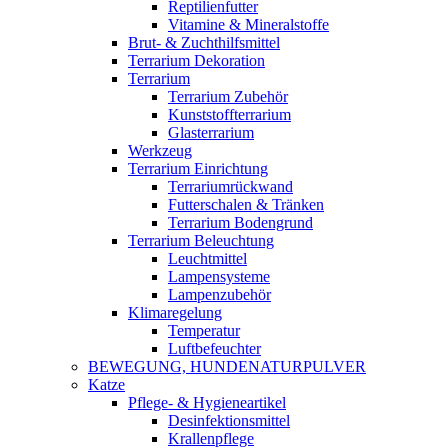
Reptilienfutter
Vitamine & Mineralstoffe
Brut- & Zuchthilfsmittel
Terrarium Dekoration
Terrarium
Terrarium Zubehör
Kunststoffterrarium
Glasterrarium
Werkzeug
Terrarium Einrichtung
Terrariumrückwand
Futterschalen & Tränken
Terrarium Bodengrund
Terrarium Beleuchtung
Leuchtmittel
Lampensysteme
Lampenzubehör
Klimaregelung
Temperatur
Luftbefeuchter
BEWEGUNG, HUNDENATURPULVER
Katze
Pflege- & Hygieneartikel
Desinfektionsmittel
Krallenpflege