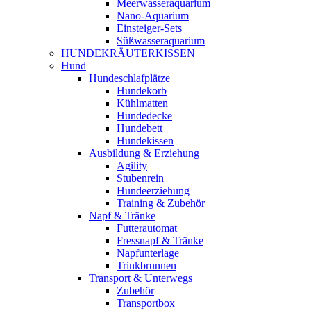
Meerwasseraquarium
Nano-Aquarium
Einsteiger-Sets
Süßwasseraquarium
HUNDEKRÄUTERKISSEN
Hund
Hundeschlafplätze
Hundekorb
Kühlmatten
Hundedecke
Hundebett
Hundekissen
Ausbildung & Erziehung
Agility
Stubenrein
Hundeerziehung
Training & Zubehör
Napf & Tränke
Futterautomat
Fressnapf & Tränke
Napfunterlage
Trinkbrunnen
Transport & Unterwegs
Zubehör
Transportbox