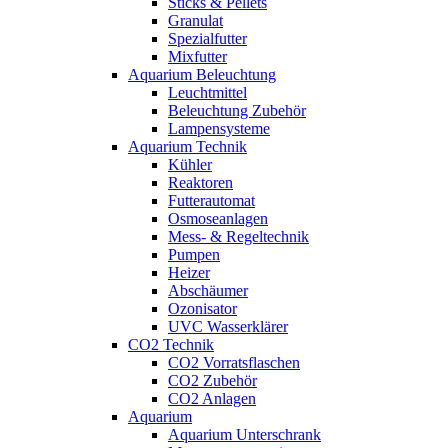
Sticks & Pellets
Granulat
Spezialfutter
Mixfutter
Aquarium Beleuchtung
Leuchtmittel
Beleuchtung Zubehör
Lampensysteme
Aquarium Technik
Kühler
Reaktoren
Futterautomat
Osmoseanlagen
Mess- & Regeltechnik
Pumpen
Heizer
Abschäumer
Ozonisator
UVC Wasserklärer
CO2 Technik
CO2 Vorratsflaschen
CO2 Zubehör
CO2 Anlagen
Aquarium
Aquarium Unterschrank