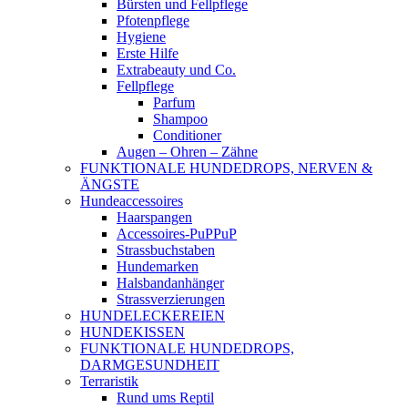
Bürsten und Fellpflege
Pfotenpflege
Hygiene
Erste Hilfe
Extrabeauty und Co.
Fellpflege
Parfum
Shampoo
Conditioner
Augen – Ohren – Zähne
FUNKTIONALE HUNDEDROPS, NERVEN &
ÄNGSTE
Hundeaccessoires
Haarspangen
Accessoires-PuPPuP
Strassbuchstaben
Hundemarken
Halsbandanhänger
Strassverzierungen
HUNDELECKEREIEN
HUNDEKISSEN
FUNKTIONALE HUNDEDROPS,
DARMGESUNDHEIT
Terraristik
Rund ums Reptil