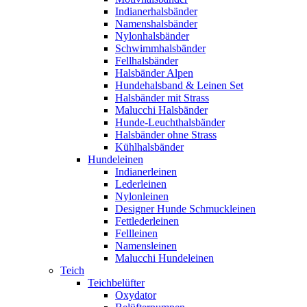
Indianerhalsbänder
Namenshalsbänder
Nylonhalsbänder
Schwimmhalsbänder
Fellhalsbänder
Halsbänder Alpen
Hundehalsband & Leinen Set
Halsbänder mit Strass
Malucchi Halsbänder
Hunde-Leuchthalsbänder
Halsbänder ohne Strass
Kühlhalsbänder
Hundeleinen
Indianerleinen
Lederleinen
Nylonleinen
Designer Hunde Schmuckleinen
Fettlederleinen
Fellleinen
Namensleinen
Malucchi Hundeleinen
Teich
Teichbelüfter
Oxydator