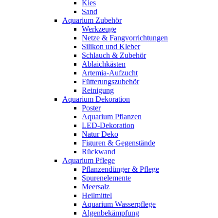
Kies
Sand
Aquarium Zubehör
Werkzeuge
Netze & Fangvorrichtungen
Silikon und Kleber
Schlauch & Zubehör
Ablaichkästen
Artemia-Aufzucht
Fütterungszubehör
Reinigung
Aquarium Dekoration
Poster
Aquarium Pflanzen
LED-Dekoration
Natur Deko
Figuren & Gegenstände
Rückwand
Aquarium Pflege
Pflanzendünger & Pflege
Spurenelemente
Meersalz
Heilmittel
Aquarium Wasserpflege
Algenbekämpfung