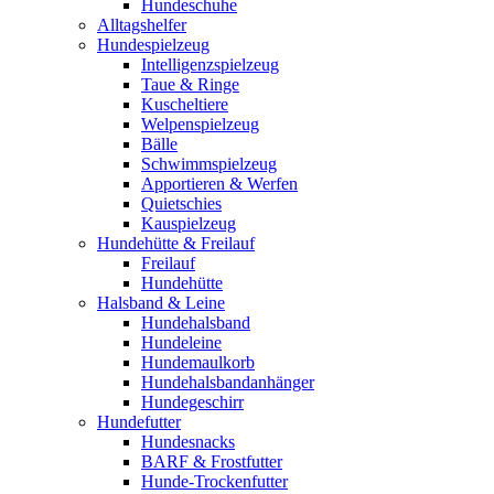
Hundeschuhe
Alltagshelfer
Hundespielzeug
Intelligenzspielzeug
Taue & Ringe
Kuscheltiere
Welpenspielzeug
Bälle
Schwimmspielzeug
Apportieren & Werfen
Quietschies
Kauspielzeug
Hundehütte & Freilauf
Freilauf
Hundehütte
Halsband & Leine
Hundehalsband
Hundeleine
Hundemaulkorb
Hundehalsbandanhänger
Hundegeschirr
Hundefutter
Hundesnacks
BARF & Frostfutter
Hunde-Trockenfutter