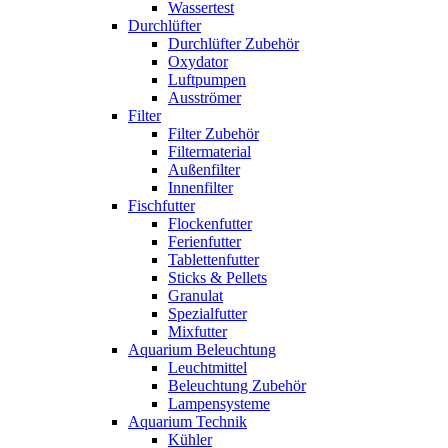
Wassertest
Durchlüfter
Durchlüfter Zubehör
Oxydator
Luftpumpen
Ausströmer
Filter
Filter Zubehör
Filtermaterial
Außenfilter
Innenfilter
Fischfutter
Flockenfutter
Ferienfutter
Tablettenfutter
Sticks & Pellets
Granulat
Spezialfutter
Mixfutter
Aquarium Beleuchtung
Leuchtmittel
Beleuchtung Zubehör
Lampensysteme
Aquarium Technik
Kühler