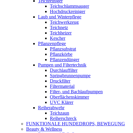
Teichreiniger
Teichschlammsauger
Hochdruckreiniger
Laub und Winterpflege
Teichwerkzeug
Teichnetz
Teichheizer
Kescher
Pflanzenpflege
Pflanzsubstrat
Pflanzkörbe
Pflanzendünger
Pumpen und Filtertechnik
Durchlauffilter
Springbrunnenpumpe
Druckfilter
Filtermaterial
Filter- und Bachlaufpumpen
Oberflächenskimmer
UVC Klärer
Reiherabwehr
Teichzaun
Reiherschreck
FUNKTIONALE HUNDEDROPS, BEWEGUNG
Beauty & Wellness