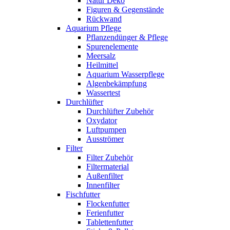
Natur Deko
Figuren & Gegenstände
Rückwand
Aquarium Pflege
Pflanzendünger & Pflege
Spurenelemente
Meersalz
Heilmittel
Aquarium Wasserpflege
Algenbekämpfung
Wassertest
Durchlüfter
Durchlüfter Zubehör
Oxydator
Luftpumpen
Ausströmer
Filter
Filter Zubehör
Filtermaterial
Außenfilter
Innenfilter
Fischfutter
Flockenfutter
Ferienfutter
Tablettenfutter