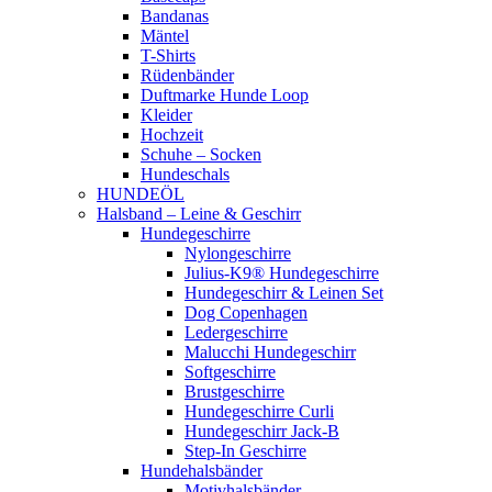
Bandanas
Mäntel
T-Shirts
Rüdenbänder
Duftmarke Hunde Loop
Kleider
Hochzeit
Schuhe – Socken
Hundeschals
HUNDEÖL
Halsband – Leine & Geschirr
Hundegeschirre
Nylongeschirre
Julius-K9® Hundegeschirre
Hundegeschirr & Leinen Set
Dog Copenhagen
Ledergeschirre
Malucchi Hundegeschirr
Softgeschirre
Brustgeschirre
Hundegeschirre Curli
Hundegeschirr Jack-B
Step-In Geschirre
Hundehalsbänder
Motivhalsbänder