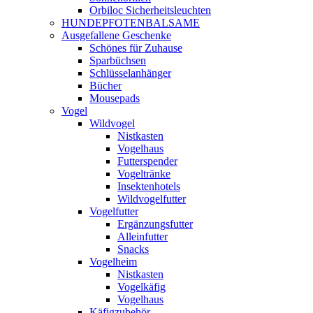
Orbiloc Sicherheitsleuchten
HUNDEPFOTENBALSAME
Ausgefallene Geschenke
Schönes für Zuhause
Sparbüchsen
Schlüsselanhänger
Bücher
Mousepads
Vogel
Wildvogel
Nistkasten
Vogelhaus
Futterspender
Vogeltränke
Insektenhotels
Wildvogelfutter
Vogelfutter
Ergänzungsfutter
Alleinfutter
Snacks
Vogelheim
Nistkasten
Vogelkäfig
Vogelhaus
Käfigzubehör