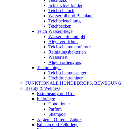
Teichdeko
Schlauchverbinder
Teichschlauch
Wasserfall und Bachlauf
Teichbeleuchtung
Teichbecken
Teich-Wasserpflege
Wasserhärte und pH
Algenvernichter
Teichschlammentferner
Reinigungsbakterien
Wassertest
Algenvorbeugung
Teichreiniger
Teichschlammsauger
Hochdruckreiniger
FUNKTIONALE HUNDEDROPS, BEWEGUNG
Beauty & Wellness
Extrabeauty und Co.
Fellpflege
Conditioner
Parfum
Shampoo
Augen – Ohren – Zähne
Bürsten und Fellpflege