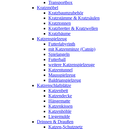
Transportbox
Kratzmöbel
Kratzbaumzubehör
Kratzstämme & Kratzsäulen
Kratztonnen
Kratzbretter & Kratzwellen
Kratzbäume
Katzenspielzeug
Futterlabyrinth
mit Katzenminze (Catnip)
Spielangeln
Futterball
weitere Katzenspielzeuge
Katzentunnel
Mausspielzeug
Baldrianspielzeug
Katzenschlafplätze
Katzenbett
Katzendecke
Hängematte
Katzenkissen
Katzenhöhle
Liegemulde
Drinnen & Draußen
Katzen-Schutznetz