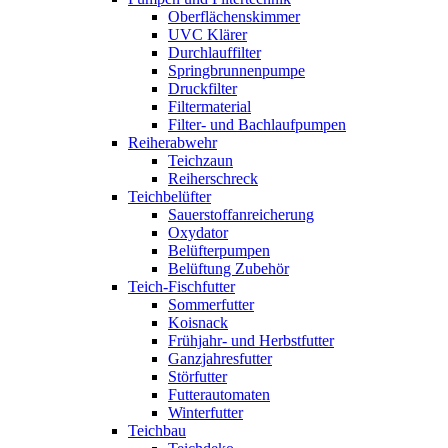
Oberflächenskimmer
UVC Klärer
Durchlauffilter
Springbrunnenpumpe
Druckfilter
Filtermaterial
Filter- und Bachlaufpumpen
Reiherabwehr
Teichzaun
Reiherschreck
Teichbelüfter
Sauerstoffanreicherung
Oxydator
Belüfterpumpen
Belüftung Zubehör
Teich-Fischfutter
Sommerfutter
Koisnack
Frühjahr- und Herbstfutter
Ganzjahresfutter
Störfutter
Futterautomaten
Winterfutter
Teichbau