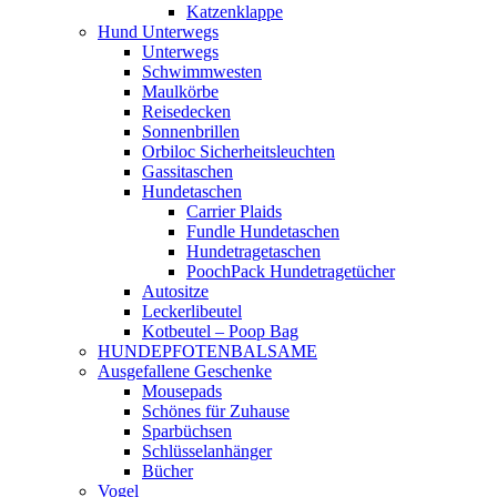
Katzenklappe
Hund Unterwegs
Unterwegs
Schwimmwesten
Maulkörbe
Reisedecken
Sonnenbrillen
Orbiloc Sicherheitsleuchten
Gassitaschen
Hundetaschen
Carrier Plaids
Fundle Hundetaschen
Hundetragetaschen
PoochPack Hundetragetücher
Autositze
Leckerlibeutel
Kotbeutel – Poop Bag
HUNDEPFOTENBALSAME
Ausgefallene Geschenke
Mousepads
Schönes für Zuhause
Sparbüchsen
Schlüsselanhänger
Bücher
Vogel