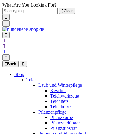
What Are You Looking For?
Clear
Back
Shop
Teich
Laub und Winterpflege
Kescher
Teichwerkzeug
Teichnetz
Teichheizer
Pflanzenpflege
Pflanzkörbe
Pflanzendünger
Pflanzsubstrat
Pumpen und Filtertechnik