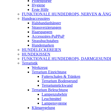
Pfotenpflege
Hygiene
Erste Hilfe
FUNKTIONALE HUNDEDROPS, NERVEN & ÄNG
Hundeaccessoires
Halsbandanhänger
Strassverzierungen
Haarspangen
Accessoires-PuPPuP
Strassbuchstaben
Hundemarken
HUNDELECKEREIEN
HUNDEKISSEN
FUNKTIONALE HUNDEDROPS, DARMGESUND
Terraristik
Werkzeug
Terrarium Einrichtung
Futterschalen & Tränken
Terrarium Bodengrund
Terrariumrückwand
Terrarium Beleuchtung
Lampenzubehör
Leuchtmittel
Lampensysteme
Klimaregelung