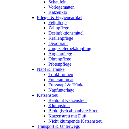
Schaufeln
Vorlegematten
Katzenklo
Pflege- & Hygieneartikel
Fellpflege
Zahnpflege
Desinfektionsmittel
Krallenpflege
Deodorant
Ungezieferbekämpfung
Augenpflege
Ohrenpflege
Pfotenpflege
Napf & Tränke
Trinkbrunnen
Futterautomat
Fressnapf & Tränke
Napfunterlage
Katzenstreu
Bentonit Katzenstreu
Klumpstreu
Biologisch abbaubare Streu
Katzenstreu mit Duft
Nicht klumpende Katzenstreu
Transport & Unterwegs