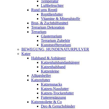
Temperatur
Luftbefeuchter
Rund ums Reptil
Reptilienfutter
Vitamine & Mineralstoffe
Brut- & Zuchthilfsmittel
Terrarium Dekoration
Terrarium
Glasterrarium
Terrarium Zubehör
Kunststoffterrarium
BEWEGUNG, HUNDENATURPULVER
Katze
Halsband & Anhänger
Katzenhalsbandanhänger
Katzenhalsband
Katzenleine
Alltagshelfer
Katzenfutter
Katzensnacks
Katzen-Nassfutter
Katzen-Trockenfutter
Futterergänzung
Katzentoilette & Co
Deo & Geruchsbinder