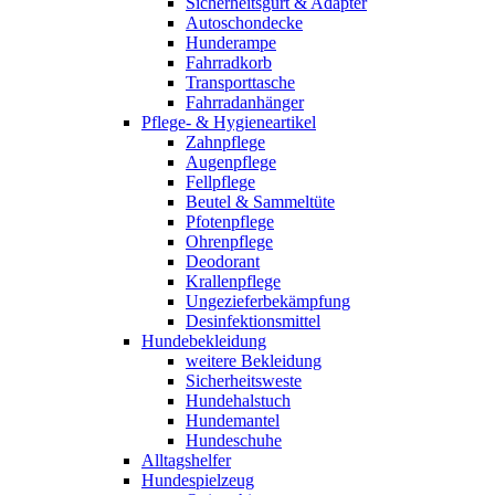
Sicherheitsgurt & Adapter
Autoschondecke
Hunderampe
Fahrradkorb
Transporttasche
Fahrradanhänger
Pflege- & Hygieneartikel
Zahnpflege
Augenpflege
Fellpflege
Beutel & Sammeltüte
Pfotenpflege
Ohrenpflege
Deodorant
Krallenpflege
Ungezieferbekämpfung
Desinfektionsmittel
Hundebekleidung
weitere Bekleidung
Sicherheitsweste
Hundehalstuch
Hundemantel
Hundeschuhe
Alltagshelfer
Hundespielzeug