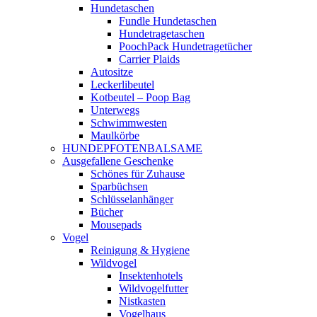
Hundetaschen
Fundle Hundetaschen
Hundetragetaschen
PoochPack Hundetragetücher
Carrier Plaids
Autositze
Leckerlibeutel
Kotbeutel – Poop Bag
Unterwegs
Schwimmwesten
Maulkörbe
HUNDEPFOTENBALSAME
Ausgefallene Geschenke
Schönes für Zuhause
Sparbüchsen
Schlüsselanhänger
Bücher
Mousepads
Vogel
Reinigung & Hygiene
Wildvogel
Insektenhotels
Wildvogelfutter
Nistkasten
Vogelhaus