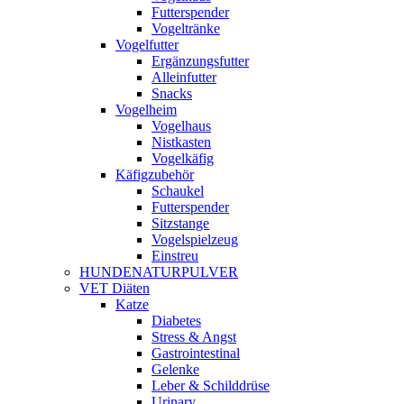
Futterspender
Vogeltränke
Vogelfutter
Ergänzungsfutter
Alleinfutter
Snacks
Vogelheim
Vogelhaus
Nistkasten
Vogelkäfig
Käfigzubehör
Schaukel
Futterspender
Sitzstange
Vogelspielzeug
Einstreu
HUNDENATURPULVER
VET Diäten
Katze
Diabetes
Stress & Angst
Gastrointestinal
Gelenke
Leber & Schilddrüse
Urinary