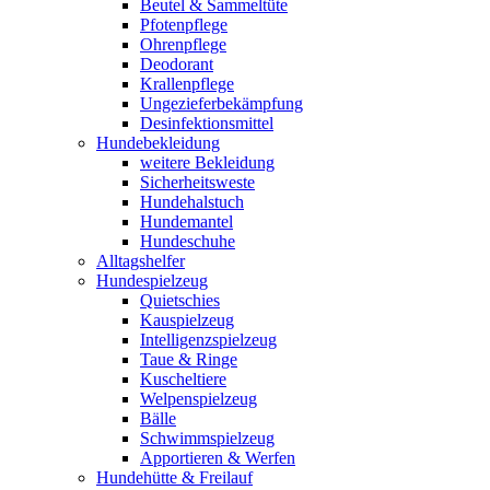
Beutel & Sammeltüte
Pfotenpflege
Ohrenpflege
Deodorant
Krallenpflege
Ungezieferbekämpfung
Desinfektionsmittel
Hundebekleidung
weitere Bekleidung
Sicherheitsweste
Hundehalstuch
Hundemantel
Hundeschuhe
Alltagshelfer
Hundespielzeug
Quietschies
Kauspielzeug
Intelligenzspielzeug
Taue & Ringe
Kuscheltiere
Welpenspielzeug
Bälle
Schwimmspielzeug
Apportieren & Werfen
Hundehütte & Freilauf