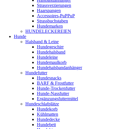
Halsbandanhänger
Strassverzierungen
Haarspangen
Accessoires-PuPPuP
Strassbuchstaben
Hundemarken
HUNDELECKEREIEN
Hunde
Halsband & Leine
Hundegeschirr
Hundehalsband
Hundeleine
Hundemaulkorb
Hundehalsbandanhänger
Hundefutter
Hundesnacks
BARF & Frostfutter
Hunde-Trockenfutter
Hunde-Nassfutter
Ergänzungsfuttermittel
Hundeschlafplätze
Hundekorb
Kühlmatten
Hundedecke
Hundebett