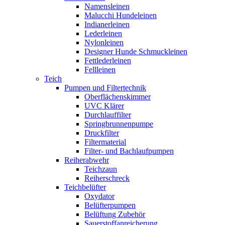
Namensleinen
Malucchi Hundeleinen
Indianerleinen
Lederleinen
Nylonleinen
Designer Hunde Schmuckleinen
Fettlederleinen
Fellleinen
Teich
Pumpen und Filtertechnik
Oberflächenskimmer
UVC Klärer
Durchlauffilter
Springbrunnenpumpe
Druckfilter
Filtermaterial
Filter- und Bachlaufpumpen
Reiherabwehr
Teichzaun
Reiherschreck
Teichbelüfter
Oxydator
Belüfterpumpen
Belüftung Zubehör
Sauerstoffanreicherung