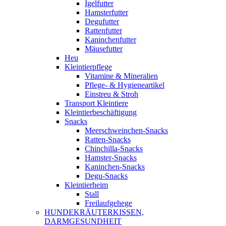
Igelfutter
Hamsterfutter
Degufutter
Rattenfutter
Kaninchenfutter
Mäusefutter
Heu
Kleintierpflege
Vitamine & Mineralien
Pflege- & Hygieneartikel
Einstreu & Stroh
Transport Kleintiere
Kleintierbeschäftigung
Snacks
Meerschweinchen-Snacks
Ratten-Snacks
Chinchilla-Snacks
Hamster-Snacks
Kaninchen-Snacks
Degu-Snacks
Kleintierheim
Stall
Freilaufgehege
HUNDEKRÄUTERKISSEN,
DARMGESUNDHEIT