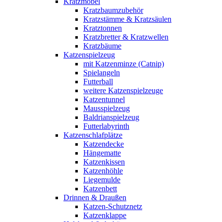
Kratzmöbel
Kratzbaumzubehör
Kratzstämme & Kratzsäulen
Kratztonnen
Kratzbretter & Kratzwellen
Kratzbäume
Katzenspielzeug
mit Katzenminze (Catnip)
Spielangeln
Futterball
weitere Katzenspielzeuge
Katzentunnel
Mausspielzeug
Baldrianspielzeug
Futterlabyrinth
Katzenschlafplätze
Katzendecke
Hängematte
Katzenkissen
Katzenhöhle
Liegemulde
Katzenbett
Drinnen & Draußen
Katzen-Schutznetz
Katzenklappe