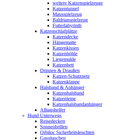
weitere Katzenspielzeuge
Katzentunnel
Mausspielzeug
Baldrianspielzeug
Futterlabyrinth
Katzenschlafplätze
Katzendecke
Hängematte
Katzenkissen
Katzenhöhle
Liegemulde
Katzenbett
Drinnen & Draußen
Katzen-Schutznetz
Katzenklappe
Halsband & Anhänger
Katzenhalsband
Katzenleine
Katzenhalsbandanhänger
Alltagshelfer
Hund Unterwegs
Reisedecken
Sonnenbrillen
Orbiloc Sicherheitsleuchten
Gassitaschen