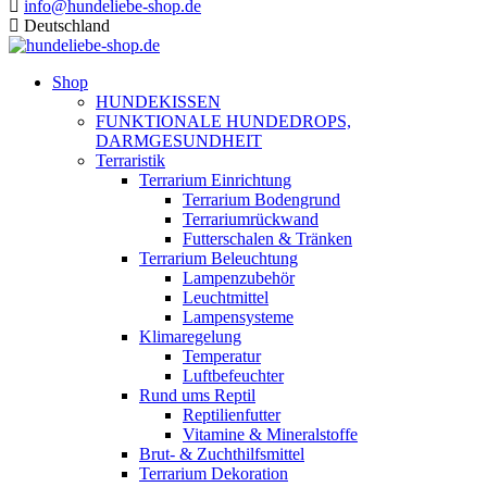
info@hundeliebe-shop.de
Deutschland
Shop
HUNDEKISSEN
FUNKTIONALE HUNDEDROPS,
DARMGESUNDHEIT
Terraristik
Terrarium Einrichtung
Terrarium Bodengrund
Terrariumrückwand
Futterschalen & Tränken
Terrarium Beleuchtung
Lampenzubehör
Leuchtmittel
Lampensysteme
Klimaregelung
Temperatur
Luftbefeuchter
Rund ums Reptil
Reptilienfutter
Vitamine & Mineralstoffe
Brut- & Zuchthilfsmittel
Terrarium Dekoration