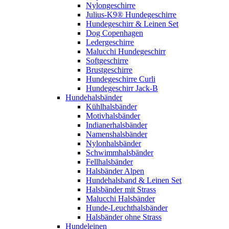
Nylongeschirre
Julius-K9® Hundegeschirre
Hundegeschirr & Leinen Set
Dog Copenhagen
Ledergeschirre
Malucchi Hundegeschirr
Softgeschirre
Brustgeschirre
Hundegeschirre Curli
Hundegeschirr Jack-B
Hundehalsbänder
Kühlhalsbänder
Motivhalsbänder
Indianerhalsbänder
Namenshalsbänder
Nylonhalsbänder
Schwimmhalsbänder
Fellhalsbänder
Halsbänder Alpen
Hundehalsband & Leinen Set
Halsbänder mit Strass
Malucchi Halsbänder
Hunde-Leuchthalsbänder
Halsbänder ohne Strass
Hundeleinen