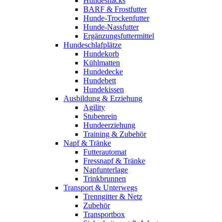
Hundesnacks
BARF & Frostfutter
Hunde-Trockenfutter
Hunde-Nassfutter
Ergänzungsfuttermittel
Hundeschlafplätze
Hundekorb
Kühlmatten
Hundedecke
Hundebett
Hundekissen
Ausbildung & Erziehung
Agility
Stubenrein
Hundeerziehung
Training & Zubehör
Napf & Tränke
Futterautomat
Fressnapf & Tränke
Napfunterlage
Trinkbrunnen
Transport & Unterwegs
Trenngitter & Netz
Zubehör
Transportbox