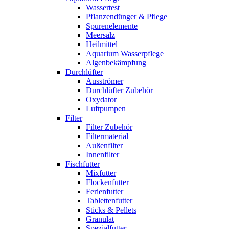
Wassertest
Pflanzendünger & Pflege
Spurenelemente
Meersalz
Heilmittel
Aquarium Wasserpflege
Algenbekämpfung
Durchlüfter
Ausströmer
Durchlüfter Zubehör
Oxydator
Luftpumpen
Filter
Filter Zubehör
Filtermaterial
Außenfilter
Innenfilter
Fischfutter
Mixfutter
Flockenfutter
Ferienfutter
Tablettenfutter
Sticks & Pellets
Granulat
Spezialfutter