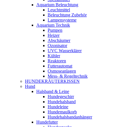
Aquarium Beleuchtung
Leuchtmittel
Beleuchtung Zubehör
Lampensysteme
Aquarium Technik
Pumpen
Heizer
Abschäumer
Ozonisator
UVC Wasserklärer
Kühler
Reaktoren
Futterautomat
Osmoseanlagen
Mess- & Regeltechnik
HUNDEKRÄUTERKISSEN
Hund
Halsband & Leine
Hundegeschirr
Hundehalsband
Hundeleine
Hundemaulkorb
Hundehalsbandanhänger
Hundefutter