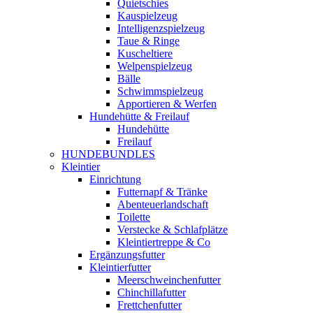
Quietschies
Kauspielzeug
Intelligenzspielzeug
Taue & Ringe
Kuscheltiere
Welpenspielzeug
Bälle
Schwimmspielzeug
Apportieren & Werfen
Hundehütte & Freilauf
Hundehütte
Freilauf
HUNDEBUNDLES
Kleintier
Einrichtung
Futternapf & Tränke
Abenteuerlandschaft
Toilette
Verstecke & Schlafplätze
Kleintiertreppe & Co
Ergänzungsfutter
Kleintierfutter
Meerschweinchenfutter
Chinchillafutter
Frettchenfutter