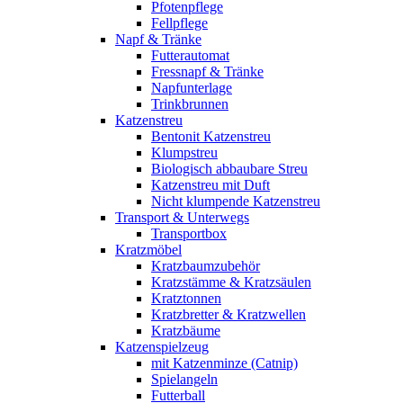
Pfotenpflege
Fellpflege
Napf & Tränke
Futterautomat
Fressnapf & Tränke
Napfunterlage
Trinkbrunnen
Katzenstreu
Bentonit Katzenstreu
Klumpstreu
Biologisch abbaubare Streu
Katzenstreu mit Duft
Nicht klumpende Katzenstreu
Transport & Unterwegs
Transportbox
Kratzmöbel
Kratzbaumzubehör
Kratzstämme & Kratzsäulen
Kratztonnen
Kratzbretter & Kratzwellen
Kratzbäume
Katzenspielzeug
mit Katzenminze (Catnip)
Spielangeln
Futterball