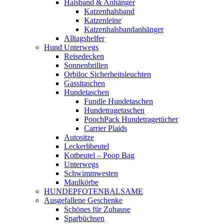
Halsband & Anhänger
Katzenhalsband
Katzenleine
Katzenhalsbandanhänger
Alltagshelfer
Hund Unterwegs
Reisedecken
Sonnenbrillen
Orbiloc Sicherheitsleuchten
Gassitaschen
Hundetaschen
Fundle Hundetaschen
Hundetragetaschen
PoochPack Hundetragetücher
Carrier Plaids
Autositze
Leckerlibeutel
Kotbeutel – Poop Bag
Unterwegs
Schwimmwesten
Maulkörbe
HUNDEPFOTENBALSAME
Ausgefallene Geschenke
Schönes für Zuhause
Sparbüchsen