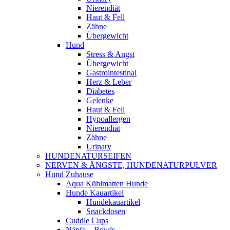
Nierendiät
Haut & Fell
Zähne
Übergewicht
Hund
Stress & Angst
Übergewicht
Gastrointestinal
Herz & Leber
Diabetes
Gelenke
Haut & Fell
Hypoallergen
Nierendiät
Zähne
Urinary
HUNDENATURSEIFEN
NERVEN & ÄNGSTE, HUNDENATURPULVER
Hund Zuhause
Aqua Kühlmatten Hunde
Hunde Kauartikel
Hundekauartikel
Snackdosen
Cuddle Cups
Näpfe – Bowls