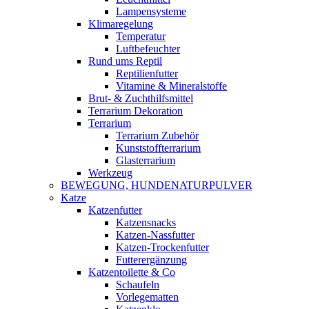
Lampensysteme
Klimaregelung
Temperatur
Luftbefeuchter
Rund ums Reptil
Reptilienfutter
Vitamine & Mineralstoffe
Brut- & Zuchthilfsmittel
Terrarium Dekoration
Terrarium
Terrarium Zubehör
Kunststoffterrarium
Glasterrarium
Werkzeug
BEWEGUNG, HUNDENATURPULVER
Katze
Katzenfutter
Katzensnacks
Katzen-Nassfutter
Katzen-Trockenfutter
Futterergänzung
Katzentoilette & Co
Schaufeln
Vorlegematten