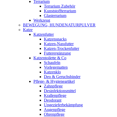
Terrarium
Terrarium Zubehör
Kunststoffterrarium
Glasterrarium
Werkzeug
BEWEGUNG, HUNDENATURPULVER
Katze
Katzenfutter
Katzensnacks
Katzen-Nassfutter
Katzen-Trockenfutter
Futterergänzung
Katzentoilette & Co
Schaufeln
Vorlegematten
Katzenklo
Deo & Geruchsbinder
Pflege- & Hygieneartikel
Zahnpflege
Desinfektionsmittel
Krallenpflege
Deodorant
Ungezieferbekämpfung
Augenpflege
Ohrenpflege