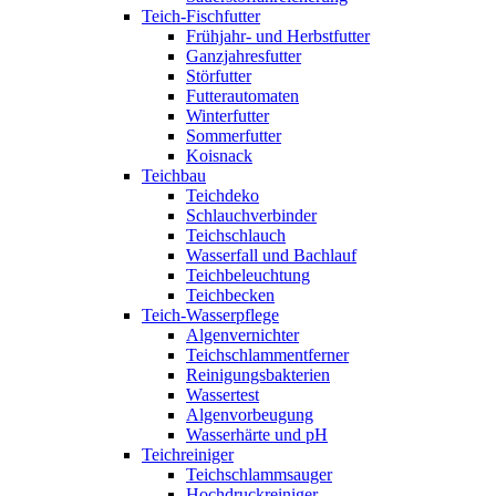
Teich-Fischfutter
Frühjahr- und Herbstfutter
Ganzjahresfutter
Störfutter
Futterautomaten
Winterfutter
Sommerfutter
Koisnack
Teichbau
Teichdeko
Schlauchverbinder
Teichschlauch
Wasserfall und Bachlauf
Teichbeleuchtung
Teichbecken
Teich-Wasserpflege
Algenvernichter
Teichschlammentferner
Reinigungsbakterien
Wassertest
Algenvorbeugung
Wasserhärte und pH
Teichreiniger
Teichschlammsauger
Hochdruckreiniger