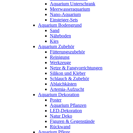
Aquarium Unterschrank
Meerwasseraquarium
Nano-Aquarium
Einsteiger-Sets
Aquarium Bodengrund
Sand
Nährboden
Kies
Aquarium Zubehör
Fütterungszubehör
Reinigung
Werkzeuge
Netze & Fangvorrichtungen
Silikon und Kleber
Schlauch & Zubehör
Ablaichkästen
Artemia-Aufzucht
Aquarium Dekoration
Poster
Aquarium Pflanzen
LED-Dekoration
Natur Deko
Figuren & Gegenstände
Rückwand
Aquarium Pflege