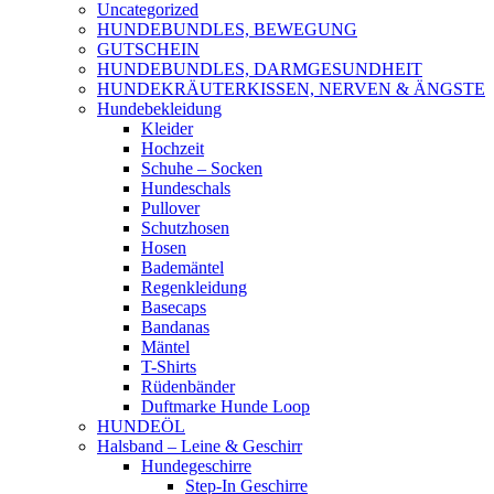
Uncategorized
HUNDEBUNDLES, BEWEGUNG
GUTSCHEIN
HUNDEBUNDLES, DARMGESUNDHEIT
HUNDEKRÄUTERKISSEN, NERVEN & ÄNGSTE
Hundebekleidung
Kleider
Hochzeit
Schuhe – Socken
Hundeschals
Pullover
Schutzhosen
Hosen
Bademäntel
Regenkleidung
Basecaps
Bandanas
Mäntel
T-Shirts
Rüdenbänder
Duftmarke Hunde Loop
HUNDEÖL
Halsband – Leine & Geschirr
Hundegeschirre
Step-In Geschirre