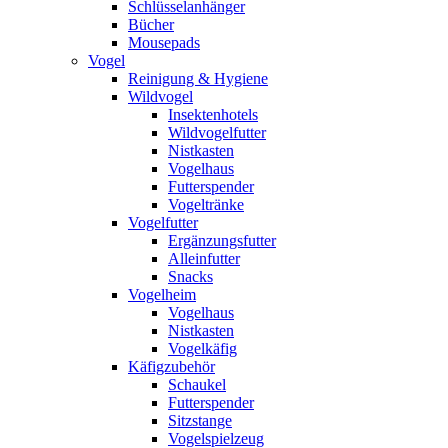
Schlüsselanhänger
Bücher
Mousepads
Vogel
Reinigung & Hygiene
Wildvogel
Insektenhotels
Wildvogelfutter
Nistkasten
Vogelhaus
Futterspender
Vogeltränke
Vogelfutter
Ergänzungsfutter
Alleinfutter
Snacks
Vogelheim
Vogelhaus
Nistkasten
Vogelkäfig
Käfigzubehör
Schaukel
Futterspender
Sitzstange
Vogelspielzeug