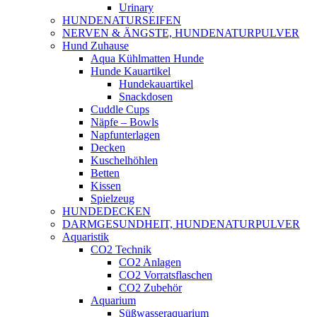
Urinary
HUNDENATURSEIFEN
NERVEN & ÄNGSTE, HUNDENATURPULVER
Hund Zuhause
Aqua Kühlmatten Hunde
Hunde Kauartikel
Hundekauartikel
Snackdosen
Cuddle Cups
Näpfe – Bowls
Napfunterlagen
Decken
Kuschelhöhlen
Betten
Kissen
Spielzeug
HUNDEDECKEN
DARMGESUNDHEIT, HUNDENATURPULVER
Aquaristik
CO2 Technik
CO2 Anlagen
CO2 Vorratsflaschen
CO2 Zubehör
Aquarium
Süßwasseraquarium