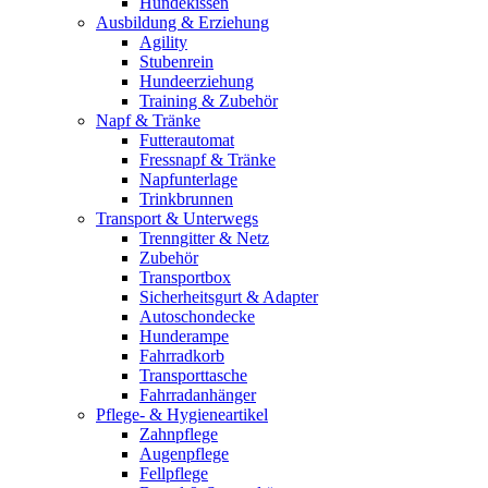
Hundekissen
Ausbildung & Erziehung
Agility
Stubenrein
Hundeerziehung
Training & Zubehör
Napf & Tränke
Futterautomat
Fressnapf & Tränke
Napfunterlage
Trinkbrunnen
Transport & Unterwegs
Trenngitter & Netz
Zubehör
Transportbox
Sicherheitsgurt & Adapter
Autoschondecke
Hunderampe
Fahrradkorb
Transporttasche
Fahrradanhänger
Pflege- & Hygieneartikel
Zahnpflege
Augenpflege
Fellpflege