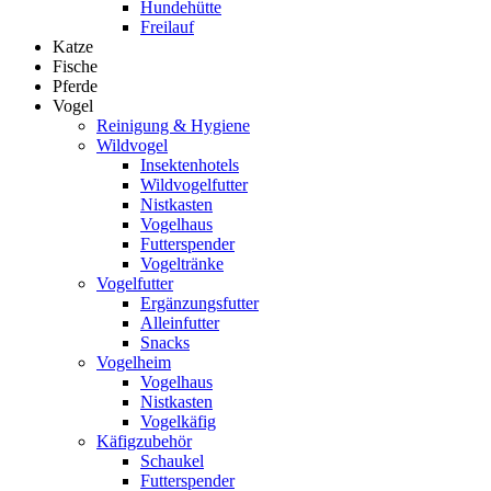
Hundehütte
Freilauf
Katze
Fische
Pferde
Vogel
Reinigung & Hygiene
Wildvogel
Insektenhotels
Wildvogelfutter
Nistkasten
Vogelhaus
Futterspender
Vogeltränke
Vogelfutter
Ergänzungsfutter
Alleinfutter
Snacks
Vogelheim
Vogelhaus
Nistkasten
Vogelkäfig
Käfigzubehör
Schaukel
Futterspender