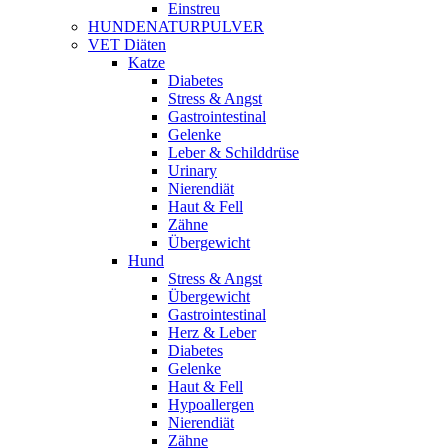
Einstreu
HUNDENATURPULVER
VET Diäten
Katze
Diabetes
Stress & Angst
Gastrointestinal
Gelenke
Leber & Schilddrüse
Urinary
Nierendiät
Haut & Fell
Zähne
Übergewicht
Hund
Stress & Angst
Übergewicht
Gastrointestinal
Herz & Leber
Diabetes
Gelenke
Haut & Fell
Hypoallergen
Nierendiät
Zähne