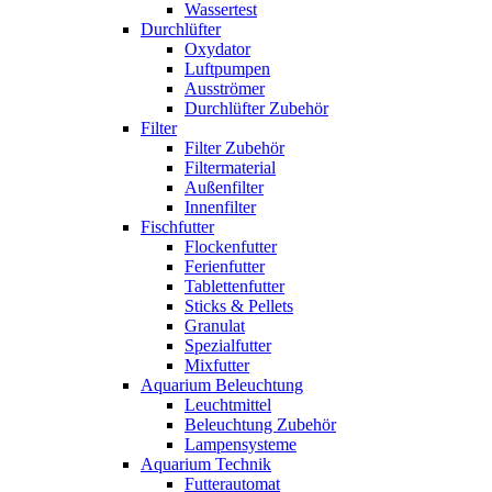
Wassertest
Durchlüfter
Oxydator
Luftpumpen
Ausströmer
Durchlüfter Zubehör
Filter
Filter Zubehör
Filtermaterial
Außenfilter
Innenfilter
Fischfutter
Flockenfutter
Ferienfutter
Tablettenfutter
Sticks & Pellets
Granulat
Spezialfutter
Mixfutter
Aquarium Beleuchtung
Leuchtmittel
Beleuchtung Zubehör
Lampensysteme
Aquarium Technik
Futterautomat