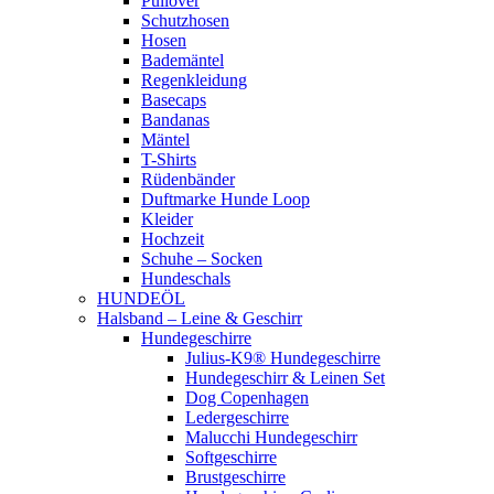
Pullover
Schutzhosen
Hosen
Bademäntel
Regenkleidung
Basecaps
Bandanas
Mäntel
T-Shirts
Rüdenbänder
Duftmarke Hunde Loop
Kleider
Hochzeit
Schuhe – Socken
Hundeschals
HUNDEÖL
Halsband – Leine & Geschirr
Hundegeschirre
Julius-K9® Hundegeschirre
Hundegeschirr & Leinen Set
Dog Copenhagen
Ledergeschirre
Malucchi Hundegeschirr
Softgeschirre
Brustgeschirre