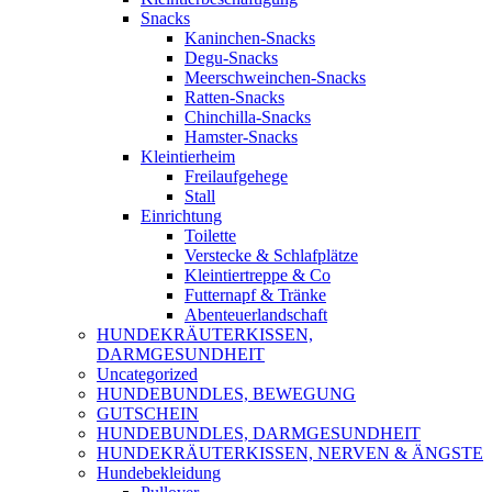
Snacks
Kaninchen-Snacks
Degu-Snacks
Meerschweinchen-Snacks
Ratten-Snacks
Chinchilla-Snacks
Hamster-Snacks
Kleintierheim
Freilaufgehege
Stall
Einrichtung
Toilette
Verstecke & Schlafplätze
Kleintiertreppe & Co
Futternapf & Tränke
Abenteuerlandschaft
HUNDEKRÄUTERKISSEN,
DARMGESUNDHEIT
Uncategorized
HUNDEBUNDLES, BEWEGUNG
GUTSCHEIN
HUNDEBUNDLES, DARMGESUNDHEIT
HUNDEKRÄUTERKISSEN, NERVEN & ÄNGSTE
Hundebekleidung