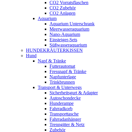
CO2 Vorratsflaschen
CO2 Zubehör
CO2 Anlagen
Aquarium
Aquarium Unterschrank
Meerwasseraquarium
Nano-Aquarium
Einsteiger-Sets
Süßwasseraquarium
HUNDEKRÄUTERKISSEN
Hund
Napf & Tränke
Futterautomat
Fressnapf & Tränke
Napfunterlage
Trinkbrunnen
Transport & Unterwegs
Sicherheitsgurt & Adapter
Autoschondecke
Hunderampe
Fahrradkorb
Transporttasche
Fahrradanhänger
Trenngitter & Netz
Zubehör