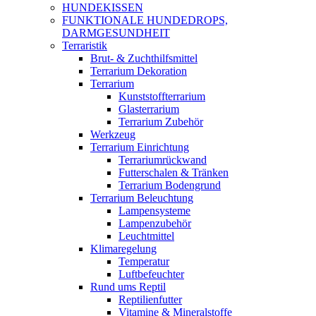
HUNDEKISSEN
FUNKTIONALE HUNDEDROPS,
DARMGESUNDHEIT
Terraristik
Brut- & Zuchthilfsmittel
Terrarium Dekoration
Terrarium
Kunststoffterrarium
Glasterrarium
Terrarium Zubehör
Werkzeug
Terrarium Einrichtung
Terrariumrückwand
Futterschalen & Tränken
Terrarium Bodengrund
Terrarium Beleuchtung
Lampensysteme
Lampenzubehör
Leuchtmittel
Klimaregelung
Temperatur
Luftbefeuchter
Rund ums Reptil
Reptilienfutter
Vitamine & Mineralstoffe