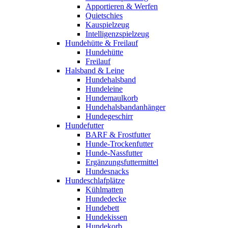
Apportieren & Werfen
Quietschies
Kauspielzeug
Intelligenzspielzeug
Hundehütte & Freilauf
Hundehütte
Freilauf
Halsband & Leine
Hundehalsband
Hundeleine
Hundemaulkorb
Hundehalsbandanhänger
Hundegeschirr
Hundefutter
BARF & Frostfutter
Hunde-Trockenfutter
Hunde-Nassfutter
Ergänzungsfuttermittel
Hundesnacks
Hundeschlafplätze
Kühlmatten
Hundedecke
Hundebett
Hundekissen
Hundekorb