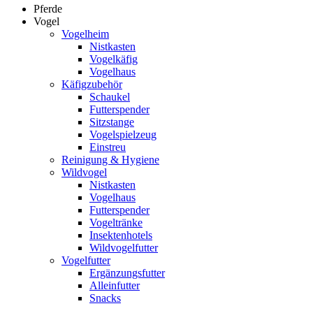
Pferde
Vogel
Vogelheim
Nistkasten
Vogelkäfig
Vogelhaus
Käfigzubehör
Schaukel
Futterspender
Sitzstange
Vogelspielzeug
Einstreu
Reinigung & Hygiene
Wildvogel
Nistkasten
Vogelhaus
Futterspender
Vogeltränke
Insektenhotels
Wildvogelfutter
Vogelfutter
Ergänzungsfutter
Alleinfutter
Snacks