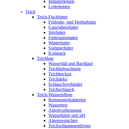
Indianerleinen
Lederleinen
Teich
Teich-Fischfutter
Frühjahr- und Herbstfutter
Ganzjahresfutter
Störfutter
Futterautomaten
Winterfutter
Sommerfutter
Koisnack
Teichbau
Wasserfall und Bachlauf
Teichbeleuchtung
Teichbecken
Teichdeko
Schlauchverbinder
Teichschlauch
Teich-Wasserpflege
Reinigungsbakterien
Wassertest
Algenvorbeugung
Wasserhärte und pH
Algenvernichter
Teichschlammentferner