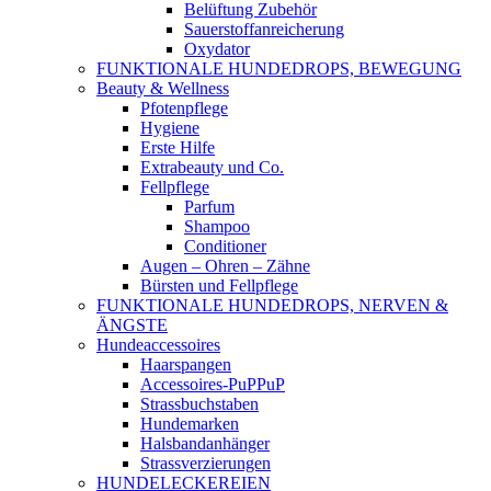
Belüftung Zubehör
Sauerstoffanreicherung
Oxydator
FUNKTIONALE HUNDEDROPS, BEWEGUNG
Beauty & Wellness
Pfotenpflege
Hygiene
Erste Hilfe
Extrabeauty und Co.
Fellpflege
Parfum
Shampoo
Conditioner
Augen – Ohren – Zähne
Bürsten und Fellpflege
FUNKTIONALE HUNDEDROPS, NERVEN &
ÄNGSTE
Hundeaccessoires
Haarspangen
Accessoires-PuPPuP
Strassbuchstaben
Hundemarken
Halsbandanhänger
Strassverzierungen
HUNDELECKEREIEN