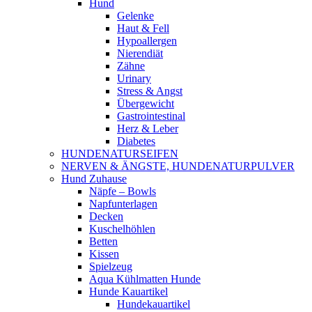
Hund
Gelenke
Haut & Fell
Hypoallergen
Nierendiät
Zähne
Urinary
Stress & Angst
Übergewicht
Gastrointestinal
Herz & Leber
Diabetes
HUNDENATURSEIFEN
NERVEN & ÄNGSTE, HUNDENATURPULVER
Hund Zuhause
Näpfe – Bowls
Napfunterlagen
Decken
Kuschelhöhlen
Betten
Kissen
Spielzeug
Aqua Kühlmatten Hunde
Hunde Kauartikel
Hundekauartikel