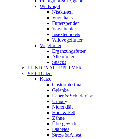
Reinigung & Hygiene
Wildvogel
Nistkasten
Vogelhaus
Futterspender
Vogeltränke
Insektenhotels
Wildvogelfutter
Vogelfutter
Ergänzungsfutter
Alleinfutter
Snacks
HUNDENATURPULVER
VET Diäten
Katze
Gastrointestinal
Gelenke
Leber & Schilddrüse
Urinary
Nierendiät
Haut & Fell
Zähne
Übergewicht
Diabetes
Stress & Angst