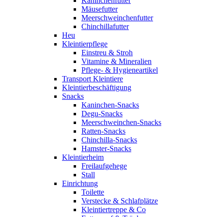
Kaninchenfutter
Mäusefutter
Meerschweinchenfutter
Chinchillafutter
Heu
Kleintierpflege
Einstreu & Stroh
Vitamine & Mineralien
Pflege- & Hygieneartikel
Transport Kleintiere
Kleintierbeschäftigung
Snacks
Kaninchen-Snacks
Degu-Snacks
Meerschweinchen-Snacks
Ratten-Snacks
Chinchilla-Snacks
Hamster-Snacks
Kleintierheim
Freilaufgehege
Stall
Einrichtung
Toilette
Verstecke & Schlafplätze
Kleintiertreppe & Co