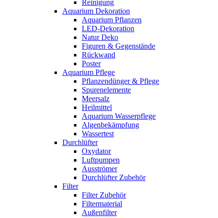
Reinigung
Aquarium Dekoration
Aquarium Pflanzen
LED-Dekoration
Natur Deko
Figuren & Gegenstände
Rückwand
Poster
Aquarium Pflege
Pflanzendünger & Pflege
Spurenelemente
Meersalz
Heilmittel
Aquarium Wasserpflege
Algenbekämpfung
Wassertest
Durchlüfter
Oxydator
Luftpumpen
Ausströmer
Durchlüfter Zubehör
Filter
Filter Zubehör
Filtermaterial
Außenfilter