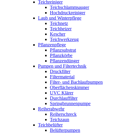
Teichreiniger
Teichschlammsauger
Hochdruckreiniger
Laub und Winterpflege
Teichnetz
Teichheizer
Kescher
Teichwerkzeug
Pflanzenpflege
Pflanzsubstrat
Pflanzkörbe
Pflanzendünger
Pumpen und Filtertechnik
Druckfilter
Filtermaterial
Filter- und Bachlaufpumpen
Oberflächenskimmer
UVC Klärer
Durchlauffilter
Springbrunnenpumpe
Reiherabwehr
Reiherschreck
Teichzaun
Teichbelüfter
Belüfterpumpen