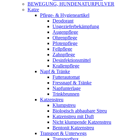
BEWEGUNG, HUNDENATURPULVER
Katze
Pflege- & Hygieneartikel
Deodorant
Ungezieferbekämpfung
Augenpflege
Ohrenpflege
Pfotenpflege
Fellpflege
Zahnpflege
Desinfektionsmittel
Krallenpflege
Napf & Tränke
Futterautomat
Fressnapf & Tränke
Napfunterlage
Trinkbrunnen
Katzenstreu
Klumpstreu
Biologisch abbaubare Streu
Katzenstreu mit Duft
Nicht klumpende Katzenstreu
Bentonit Katzenstreu
Transport & Unterwegs
Transportbox