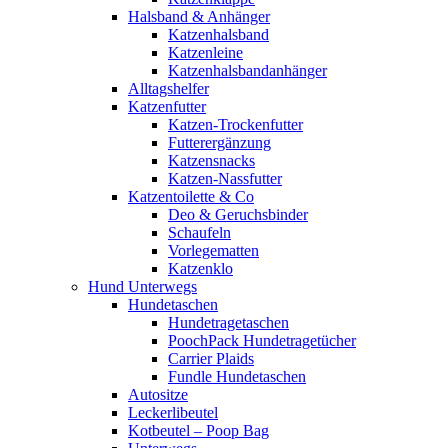
Halsband & Anhänger
Katzenhalsband
Katzenleine
Katzenhalsbandanhänger
Alltagshelfer
Katzenfutter
Katzen-Trockenfutter
Futterergänzung
Katzensnacks
Katzen-Nassfutter
Katzentoilette & Co
Deo & Geruchsbinder
Schaufeln
Vorlegematten
Katzenklo
Hund Unterwegs
Hundetaschen
Hundetragetaschen
PoochPack Hundetragetücher
Carrier Plaids
Fundle Hundetaschen
Autositze
Leckerlibeutel
Kotbeutel – Poop Bag