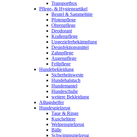
Transportbox
Pflege- & Hygieneartikel
Beutel & Sammeltüte
Pfotenpflege
Ohrenpflege
Deodorant
Krallenpflege
Ungezieferbekämpfung
Desinfektionsmittel
Zahnpflege
Augenpflege
Fellpflege
Hundebekleidung
Sicherheitsweste
Hundehalstuch
Hundemantel
Hundeschuhe
weitere Bekleidung
Alltagshelfer
Hundespielzeug
Taue & Ringe
Kuscheltiere
Welpenspielzeug
Bälle
Schwimmspielzeug