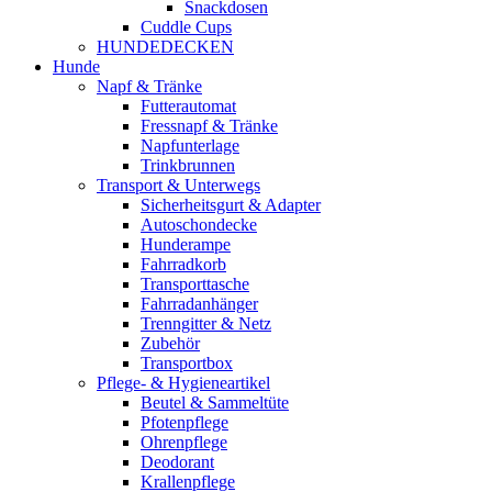
Snackdosen
Cuddle Cups
HUNDEDECKEN
Hunde
Napf & Tränke
Futterautomat
Fressnapf & Tränke
Napfunterlage
Trinkbrunnen
Transport & Unterwegs
Sicherheitsgurt & Adapter
Autoschondecke
Hunderampe
Fahrradkorb
Transporttasche
Fahrradanhänger
Trenngitter & Netz
Zubehör
Transportbox
Pflege- & Hygieneartikel
Beutel & Sammeltüte
Pfotenpflege
Ohrenpflege
Deodorant
Krallenpflege