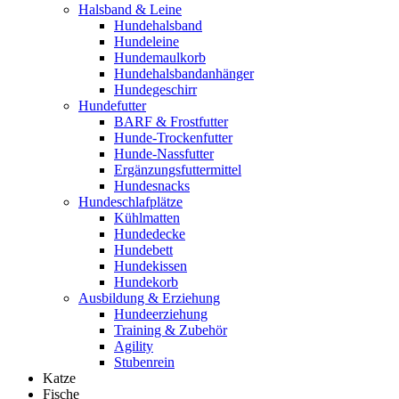
Halsband & Leine
Hundehalsband
Hundeleine
Hundemaulkorb
Hundehalsbandanhänger
Hundegeschirr
Hundefutter
BARF & Frostfutter
Hunde-Trockenfutter
Hunde-Nassfutter
Ergänzungsfuttermittel
Hundesnacks
Hundeschlafplätze
Kühlmatten
Hundedecke
Hundebett
Hundekissen
Hundekorb
Ausbildung & Erziehung
Hundeerziehung
Training & Zubehör
Agility
Stubenrein
Katze
Fische