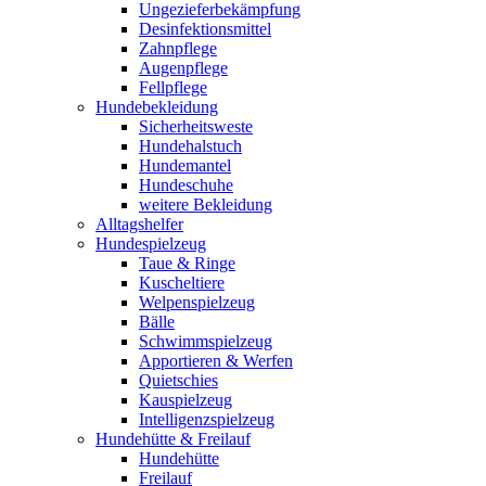
Ungezieferbekämpfung
Desinfektionsmittel
Zahnpflege
Augenpflege
Fellpflege
Hundebekleidung
Sicherheitsweste
Hundehalstuch
Hundemantel
Hundeschuhe
weitere Bekleidung
Alltagshelfer
Hundespielzeug
Taue & Ringe
Kuscheltiere
Welpenspielzeug
Bälle
Schwimmspielzeug
Apportieren & Werfen
Quietschies
Kauspielzeug
Intelligenzspielzeug
Hundehütte & Freilauf
Hundehütte
Freilauf