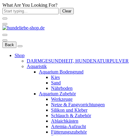
What Are You Looking For?
Clear
Back
Shop
DARMGESUNDHEIT, HUNDENATURPULVER
Aquaristik
Aquarium Bodengrund
Kies
Sand
Nährboden
Aquarium Zubehör
Werkzeuge
Netze & Fangvorrichtungen
Silikon und Kleber
Schlauch & Zubehör
Ablaichkästen
Artemia-Aufzucht
Fütterungszubehör