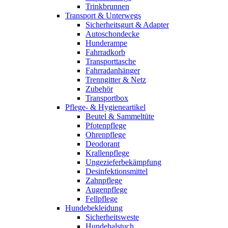
Trinkbrunnen
Transport & Unterwegs
Sicherheitsgurt & Adapter
Autoschondecke
Hunderampe
Fahrradkorb
Transporttasche
Fahrradanhänger
Trenngitter & Netz
Zubehör
Transportbox
Pflege- & Hygieneartikel
Beutel & Sammeltüte
Pfotenpflege
Ohrenpflege
Deodorant
Krallenpflege
Ungezieferbekämpfung
Desinfektionsmittel
Zahnpflege
Augenpflege
Fellpflege
Hundebekleidung
Sicherheitsweste
Hundehalstuch