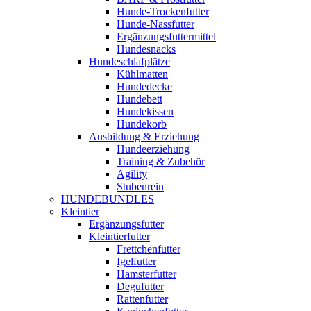
Hunde-Trockenfutter
Hunde-Nassfutter
Ergänzungsfuttermittel
Hundesnacks
Hundeschlafplätze
Kühlmatten
Hundedecke
Hundebett
Hundekissen
Hundekorb
Ausbildung & Erziehung
Hundeerziehung
Training & Zubehör
Agility
Stubenrein
HUNDEBUNDLES
Kleintier
Ergänzungsfutter
Kleintierfutter
Frettchenfutter
Igelfutter
Hamsterfutter
Degufutter
Rattenfutter