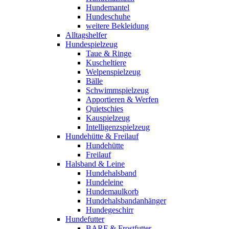
Hundemantel
Hundeschuhe
weitere Bekleidung
Alltagshelfer
Hundespielzeug
Taue & Ringe
Kuscheltiere
Welpenspielzeug
Bälle
Schwimmspielzeug
Apportieren & Werfen
Quietschies
Kauspielzeug
Intelligenzspielzeug
Hundehütte & Freilauf
Hundehütte
Freilauf
Halsband & Leine
Hundehalsband
Hundeleine
Hundemaulkorb
Hundehalsbandanhänger
Hundegeschirr
Hundefutter
BARF & Frostfutter