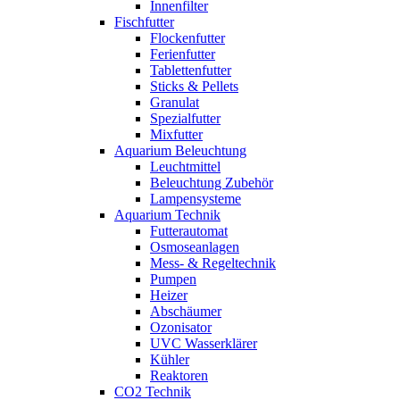
Innenfilter
Fischfutter
Flockenfutter
Ferienfutter
Tablettenfutter
Sticks & Pellets
Granulat
Spezialfutter
Mixfutter
Aquarium Beleuchtung
Leuchtmittel
Beleuchtung Zubehör
Lampensysteme
Aquarium Technik
Futterautomat
Osmoseanlagen
Mess- & Regeltechnik
Pumpen
Heizer
Abschäumer
Ozonisator
UVC Wasserklärer
Kühler
Reaktoren
CO2 Technik