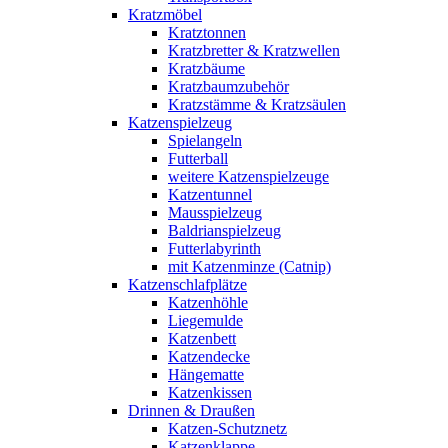
Kratzmöbel
Kratztonnen
Kratzbretter & Kratzwellen
Kratzbäume
Kratzbaumzubehör
Kratzstämme & Kratzsäulen
Katzenspielzeug
Spielangeln
Futterball
weitere Katzenspielzeuge
Katzentunnel
Mausspielzeug
Baldrianspielzeug
Futterlabyrinth
mit Katzenminze (Catnip)
Katzenschlafplätze
Katzenhöhle
Liegemulde
Katzenbett
Katzendecke
Hängematte
Katzenkissen
Drinnen & Draußen
Katzen-Schutznetz
Katzenklappe