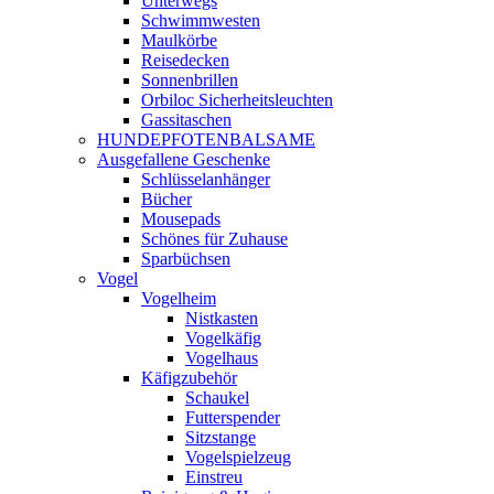
Unterwegs
Schwimmwesten
Maulkörbe
Reisedecken
Sonnenbrillen
Orbiloc Sicherheitsleuchten
Gassitaschen
HUNDEPFOTENBALSAME
Ausgefallene Geschenke
Schlüsselanhänger
Bücher
Mousepads
Schönes für Zuhause
Sparbüchsen
Vogel
Vogelheim
Nistkasten
Vogelkäfig
Vogelhaus
Käfigzubehör
Schaukel
Futterspender
Sitzstange
Vogelspielzeug
Einstreu