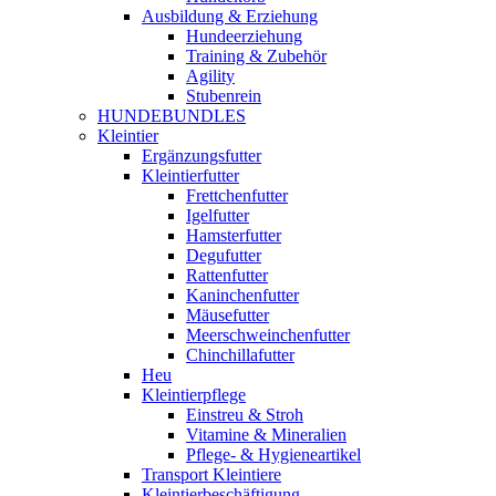
Ausbildung & Erziehung
Hundeerziehung
Training & Zubehör
Agility
Stubenrein
HUNDEBUNDLES
Kleintier
Ergänzungsfutter
Kleintierfutter
Frettchenfutter
Igelfutter
Hamsterfutter
Degufutter
Rattenfutter
Kaninchenfutter
Mäusefutter
Meerschweinchenfutter
Chinchillafutter
Heu
Kleintierpflege
Einstreu & Stroh
Vitamine & Mineralien
Pflege- & Hygieneartikel
Transport Kleintiere
Kleintierbeschäftigung