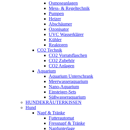
Osmoseanlagen
Mess- & Regeltechnik
Pumpen
Heizer
Abschäumer
Ozonisator
UVC Wasserklärer
Kühler
Reaktoren
CO2 Technik
CO2 Vorratsflaschen
CO2 Zubehör
CO2 Anlagen
Aquarium
Aquarium Unterschrank
Meerwasseraquarium
Nano-Aquarium
Einsteiger-Sets
Süßwasseraquarium
HUNDEKRÄUTERKISSEN
Hund
Napf & Tränke
Futterautomat
Fressnapf & Tränke
Napfunterlage