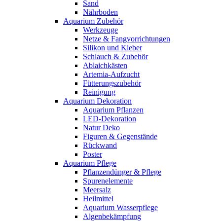
Sand
Nährboden
Aquarium Zubehör
Werkzeuge
Netze & Fangvorrichtungen
Silikon und Kleber
Schlauch & Zubehör
Ablaichkästen
Artemia-Aufzucht
Fütterungszubehör
Reinigung
Aquarium Dekoration
Aquarium Pflanzen
LED-Dekoration
Natur Deko
Figuren & Gegenstände
Rückwand
Poster
Aquarium Pflege
Pflanzendünger & Pflege
Spurenelemente
Meersalz
Heilmittel
Aquarium Wasserpflege
Algenbekämpfung