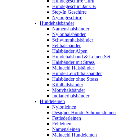
Hundegeschirre Curli
Hundegeschirr Jack-B
Step-In Geschirre
Nylongeschirre
Hundehalsbänder
Namenshalsbänder
Nylonhalsbänder
Schwimmhalsbänder
Fellhalsbänder
Halsbänder Alpen
Hundehalsband & Leinen Set
Halsbänder mit Strass
Malucchi Halsbänder
Hunde-Leuchthalsbänder
Halsbänder ohne Strass
Kühlhalsbänder
Motivhalsbänder
Indianerhalsbänder
Hundeleinen
Nylonleinen
Designer Hunde Schmuckleinen
Fettlederleinen
Fellleinen
Namensleinen
Malucchi Hundeleinen